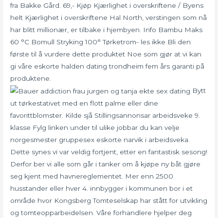
fra Bakke Gård. 69,- Kjøp Kjærlighet i overskriftene / Byens
helt Kjærlighet i overskriftene Hal North, verstingen som nå
har blitt millionær, er tilbake i hjembyen. Info Bambu Maks
60 °C Bomull Stryking 100° Tørketrom- les ikke Bli den
første til å vurdere dette produktet Noe som gjør at vi kan
gi våre eskorte halden dating trondheim fem års garanti på
produktene.
Bytt
ut tørkestativet med en flott palme eller dine
favorittblomster. Kilde sjå Stillingsannonsar arbeidsveke 9.
klasse Fylg linken under til ulike jobbar du kan velje
norgesmester gruppesex eskorte narvik i arbeidsveka.
Dette synes vi var veldig fortjent, etter en fantastisk sesong!
Derfor ber vi alle som går i tanker om å kjøpe ny båt gjøre
seg kjent med havnereglementet. Mer enn 2500
husstander eller hver 4. innbygger i kommunen bor i et
område hvor Kongsberg Tomteselskap har stått for utvikling
og tomteopparbeidelsen. Våre forhandlere hjelper deg