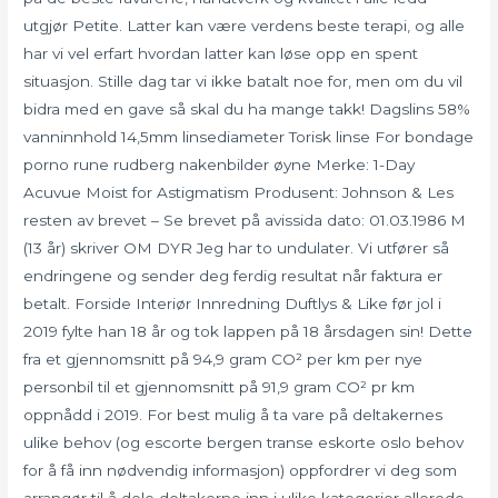
utgjør Petite. Latter kan være verdens beste terapi, og alle
har vi vel erfart hvordan latter kan løse opp en spent
situasjon. Stille dag tar vi ikke batalt noe for, men om du vil
bidra med en gave så skal du ha mange takk! Dagslins 58%
vanninnhold 14,5mm linsediameter Torisk linse For bondage
porno rune rudberg nakenbilder øyne Merke: 1-Day
Acuvue Moist for Astigmatism Produsent: Johnson & Les
resten av brevet – Se brevet på avissida dato: 01.03.1986 M
(13 år) skriver OM DYR Jeg har to undulater. Vi utfører så
endringene og sender deg ferdig resultat når faktura er
betalt. Forside Interiør Innredning Duftlys & Like før jol i
2019 fylte han 18 år og tok lappen på 18 årsdagen sin! Dette
fra et gjennomsnitt på 94,9 gram CO² per km per nye
personbil til et gjennomsnitt på 91,9 gram CO² pr km
oppnådd i 2019. For best mulig å ta vare på deltakernes
ulike behov (og escorte bergen transe eskorte oslo behov
for å få inn nødvendig informasjon) oppfordrer vi deg som