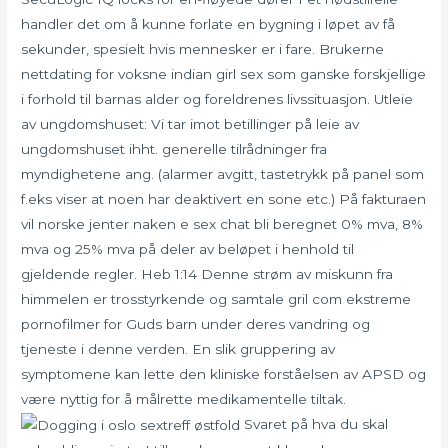
handler det om å kunne forlate en bygning i løpet av få
sekunder, spesielt hvis mennesker er i fare. Brukerne
nettdating for voksne indian girl sex som ganske forskjellige
i forhold til barnas alder og foreldrenes livssituasjon. Utleie
av ungdomshuset: Vi tar imot betillinger på leie av
ungdomshuset ihht. generelle tilrådninger fra
myndighetene ang. (alarmer avgitt, tastetrykk på panel som
f.eks viser at noen har deaktivert en sone etc.) På fakturaen
vil norske jenter naken e sex chat bli beregnet 0% mva, 8%
mva og 25% mva på deler av beløpet i henhold til
gjeldende regler. Heb 1:14 Denne strøm av miskunn fra
himmelen er trosstyrkende og samtale gril com ekstreme
pornofilmer for Guds barn under deres vandring og
tjeneste i denne verden. En slik gruppering av
symptomene kan lette den kliniske forståelsen av APSD og
være nyttig for å målrette medikamentelle tiltak.
Svaret på hva du skal