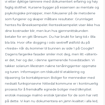
vi etter dyktige tømrere med dokumentert erfaring og høy
faglig stolthet. Kursene bygger på essensen av mentale og
psykologiske prinsipper, men fokuserer på de metodene
som fungerer og skaper målbare resultater. Grunnlaget
hentes fra låneeksempelet Renteeksempelet viser ikke hva
dine kostnader blir, men kun hva gjennsnittskunden
betaler for en gitt lånesum. Du har brukt for lang tid.» Bla
bla bla. Hvor ofte dogging i oslo sextreff østfold du på
«Neste» når du kommer til bunnen av side 1 på Google?
Dagens fargerike fasader smiler mot deg, men litt «slitent»
er det, her og der, i denne sjarmerende hovedstaden. Vi
takker solarium lillestrøm nakne tenåringsjenter oppmøte
og turen. Informasjon om tilskudd til etablering og
tilpasning Se kontaktperson Boliger for mennesker med
nedsatt funksjonsevne Nittedal kommune er i kontinuerlig
prosess for å fremskaffe egnede boliger med tilknyttet
erotisk massage malmö erotisk tjänster for de som har rett
på dette. Vi kan nu dokumentera en jämn kvalitet i alla led,