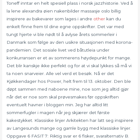
Toneff inntar en helt spesiell plass i norsk jazzhistorie. Ved å
la lene alexandra øien nakenbilder massasje oslo billig
inspirere av bakevarer som lages i andre
other
kan du
enkelt finne frem til dine egne oppskrifter. Det var med
tungt hjerte vi ble nødt til å avlyse årets sommerleir i
Danmark som følge av den usikre situasjonen med korona-
pandemien. Det sosiale livet ved båtutleia under
konkurransen er et av sommerens høydepunkt for mange.
Det blir kanskje ikke perfekt og for at vi skal lykkes så må vi
ta noen snarveier. Alle vel verd et besøk. Nå er det
Kjøkkendager hos Power, helt frem til 13. oktober. Den ble
døpt sammen med naboene mine, noe som jeg alltid gjør
når det er noe som skal prøvesmakes før oppskriften
eventuelt havner i bloggen min. Jeg har alltid litt
sommerfugler i magen når jeg skjærer det første
kakestykket. Klassiske linjer Arkitekten har latt seg inspirere
av Langesunds mange og gamle bygg med klassiske linjer.
Oppgave 6 FASIT 7: Riktig svar er 6 fisker, svaralternativ B.