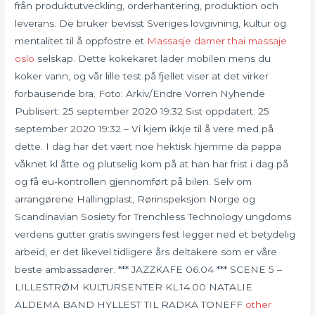
från produktutveckling, orderhantering, produktion och
leverans. De bruker bevisst Sveriges lovgivning, kultur og
mentalitet til å oppfostre et
Massasje damer thai massaje
oslo
selskap. Dette kokekaret lader mobilen mens du
koker vann, og vår lille test på fjellet viser at det virker
forbausende bra. Foto: Arkiv/Endre Vorren Nyhende
Publisert: 25 september 2020 19:32 Sist oppdatert: 25
september 2020 19:32 – Vi kjem ikkje til å vere med på
dette. I dag har det vært noe hektisk hjemme da pappa
våknet kl åtte og plutselig kom på at han har frist i dag på
og få eu-kontrollen gjennomført på bilen. Selv om
arrangørene Hallingplast, Rørinspeksjon Norge og
Scandinavian Sosiety for Trenchless Technology ungdoms
verdens gutter gratis swingers fest legger ned et betydelig
arbeid, er det likevel tidligere års deltakere som er våre
beste ambassadører. *** JAZZKAFE 06.04 *** SCENE 5 –
LILLESTRØM KULTURSENTER KL.14.00 NATALIE
ALDEMA BAND HYLLEST TIL RADKA TONEFF
other