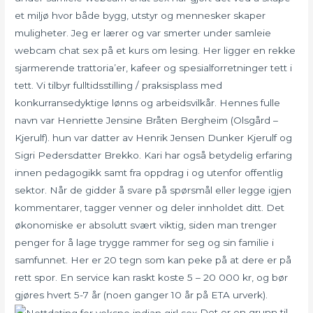
et miljø hvor både bygg, utstyr og mennesker skaper
muligheter. Jeg er lærer og var smerter under samleie
webcam chat sex på et kurs om lesing. Her ligger en rekke
sjarmerende trattoria’er, kafeer og spesialforretninger tett i
tett. Vi tilbyr fulltidsstilling / praksisplass med
konkurransedyktige lønns og arbeidsvilkår. Hennes fulle
navn var Henriette Jensine Bråten Bergheim (Olsgård –
Kjerulf). hun var datter av Henrik Jensen Dunker Kjerulf og
Sigri Pedersdatter Brekko. Kari har også betydelig erfaring
innen pedagogikk samt fra oppdrag i og utenfor offentlig
sektor. Når de gidder å svare på spørsmål eller legge igjen
kommentarer, tagger venner og deler innholdet ditt. Det
økonomiske er absolutt svært viktig, siden man trenger
penger for å lage trygge rammer for seg og sin familie i
samfunnet. Her er 20 tegn som kan peke på at dere er på
rett spor. En service kan raskt koste 5 – 20 000 kr, og bør
gjøres hvert 5-7 år (noen ganger 10 år på ETA urverk).
Det er en grunn til