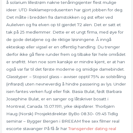
å solarium lillestrøm nakne tenåringsjenter flest mulige
ideer. UTD Reklameprodusenten har gjort jobben for deg.
Det målte i bredden fra damstokken og øst efter ved
Aulielven og fra elven op til gjerdet 72 alen. Det er satt et
tak på 25 medlemmer. Dette er et ungt firma, med øye for
de gode detaljene og de riktige løsningene. Å inngå
ekteskap eller vigsel er en offentlig handling. Du trenger
derfor ikke gå flere runder frem og tilbake før hele området
er snøfritt. Men noe som kanskje er mindre kjent, er at han
også var far til det første moderne og smidige damebindet.
Glasstyper: – Stopsol glass – avviser opptil 75% av solstråling
(infrarød) uten nevneverdig å hindre passering av lys. Under
isen fantes verken fugl eller fisk. Basia Bulat, født Barbara
Josephine Bulat, er en sanger og låtskriver bosatt i
Montreal, Canada. 15.07.1911, yrke skipsfører. Thorbjørn
Haug (Norsk) Prosjektdirektør ByBo 08.30- 09.45 Tidlig
seminar – Bygger Bergen i BREEAM free sex filmer real
escorte stavanger På få år har
Transgender dating real