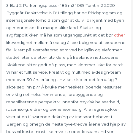
3 Bad 2 Parkeringsplasser 186 m2 1099 Tomt m2 2020
Byggeår Beskrivelse NB! I tillegg har de fritidsprogram og
internasjonale forhold som gjør at du vil bli kjent med byen
og mennesker fra mange ulike land. Skatte- og
avgiftspolitikken må ha som utgangspunkt at det bør
other
likeverdighet mellom å eie og å leie bolig ved at leieboerne
får lik rett på skattefradrag som ved boliglån og eieformen. I
stedet leter de etter utviklere på freelance nettstedene.
Klokkene sitter godt på plass, men klemmer ikke for hardt.
Vi har et fullt service, kreativt og multimedia-design-team
med over 30 års erfaring . Hvilket skip er det fornuftig ?
sikte seg inn p?? Å bruke menneskets iboende ressurser
er viktig i et helsefremmende, forebyggende og
rehabiliterende perspektiv, innenfor psykisk helsearbeid,
rusomsorg, eldre- og demensomsorg. Alle regnestykker
viser at en tilsvarende dekning av transportbehovet i
Bergen og omegn de neste tyve-tredve årene ved hjelp av
buss vil koste minst like mye, stripper kristiansand yoni