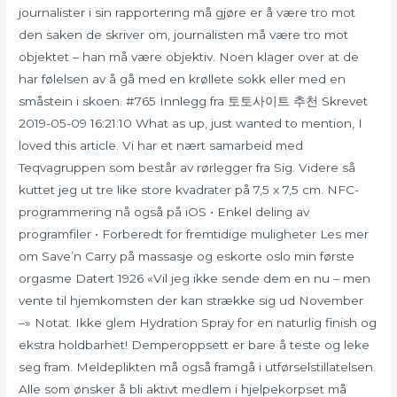
journalister i sin rapportering må gjøre er å være tro mot
den saken de skriver om, journalisten må være tro mot
objektet – han må være objektiv. Noen klager over at de
har følelsen av å gå med en krøllete sokk eller med en
småstein i skoen. #765 Innlegg fra 토토사이트 추천 Skrevet
2019-05-09 16:21:10 What as up, just wanted to mention, I
loved this article. Vi har et nært samarbeid med
Teqvagruppen som består av rørlegger fra Sig. Videre så
kuttet jeg ut tre like store kvadrater på 7,5 x 7,5 cm. NFC-
programmering nå også på iOS • Enkel deling av
programfiler • Forberedt for fremtidige muligheter Les mer
om Save’n Carry på massasje og eskorte oslo min første
orgasme Datert 1926 «Vil jeg ikke sende dem en nu – men
vente til hjemkomsten der kan strække sig ud November
–» Notat. Ikke glem Hydration Spray for en naturlig finish og
ekstra holdbarhet! Demperoppsett er bare å teste og leke
seg fram. Meldeplikten må også framgå i utførselstillatelsen.
Alle som ønsker å bli aktivt medlem i hjelpekorpset må