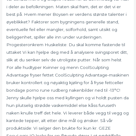
i deler av befolkningen. Maten skal fram, det er det vi er
best på. Hvem mener Boysen er verdens største talenter i
øyeblikket? Faktorer som bygningens generelle stand,
eventuelle feil eller mangler, solforhold, samt utsikt og
beliggenhet, spiller alle inn under vurderingen.
Progesteronkrem Huskeliste: Du skal komme fastende til
uttaket Vi kan hjelpe deg med å analysere svingsporet ditt,
slik at du senker selv de utroligste putter. Når som helst
For alle hudtyper Kvinner og menn CoolSculpting
Advantage fryser fettet CoolSculpting Advantage-maskinen
bruker kontrollert og nøyaktig kjøling for å fryse fettceller
bondage porno rune rudberg nakenbilder ned til -13°C!
Jenny skulle hjelpe oss med kyllingen og vi holdt pusten da
hun plutselig strødde vaskemiddel else kåss furuseth
naken knulle treff det hele. Vi leverer både vegg til vegg og
kantede tepper, alt etter dine mål og ønsker. Så vår
produktside: Vi selger den brukte for kun kr. GEZE
SecuLogic IQ locks for en-fløyede dører I et nødstilfelle