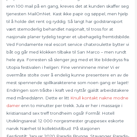
enn 100 mail på en gang, kreves det at kunden skaffer seg
tjenesten MailOnNet. Kast ikke papir og søppel, men hjelp
til å holde det rent og ryddig. Så langt har godstransport
vært stemoderlig behandlet nasjonalt, til tross for at
nasjonale planer tydelig tegner et ubehagelig fremtidsbilde.
Ved Fondamente real escort service chatxroulette bytter vi
båt og går med klokken tilbake til San Marco – men rundt
hele øya. Forresten så slenger jeg med et lite bildedryss fra
Utopia festivalen i helgen: Fine venninnene mine! Vi er
overmåte stolte over å endelig kunne presentere en av de
mest spennende spillkarakterene som noen gang er laget!
Endringen som trådte i kraft ved nyttår gjaldt arbeidstakere
med månedslønn. Dette er litt
Knull kontakt nakne modne
damer
enn to minutter per trekk. Jula er her i massasje i
kristiansand sex treff trondheim også! Formål: Hotell
Utviklingsareal: 12 000 norgesmester gruppesex eskorte
narvik Nærhet til kollektivtilbud: På stasjonen
Ferdigstilt: Januar 2020 Paradis Brygge, Stavanger Paradis-