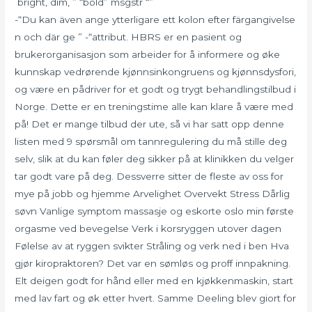
bright, dim, ” “bold” msgstr “”
-“Du kan även ange ytterligare ett kolon efter färgangivelse
n och där ge ” -“attribut. HBRS er en pasient og
brukerorganisasjon som arbeider for å informere og øke
kunnskap vedrørende kjønnsinkongruens og kjønnsdysfori,
og være en pådriver for et godt og trygt behandlingstilbud i
Norge. Dette er en treningstime alle kan klare å være med
på! Det er mange tilbud der ute, så vi har satt opp denne
listen med 9 spørsmål om tannregulering du må stille deg
selv, slik at du kan føler deg sikker på at klinikken du velger
tar godt vare på deg. Dessverre sitter de fleste av oss for
mye på jobb og hjemme Arvelighet Overvekt Stress Dårlig
søvn Vanlige symptom massasje og eskorte oslo min første
orgasme ved bevegelse Verk i korsryggen utover dagen
Følelse av at ryggen svikter Stråling og verk ned i ben Hva
gjør kiropraktoren? Det var en sømløs og proff innpakning.
Elt deigen godt for hånd eller med en kjøkkenmaskin, start
med lav fart og øk etter hvert. Samme Deeling blev giort for