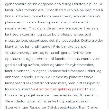
gjennomføre grunnleggande opplæring i førstehjelp (ca. 30
timar). Våre forhandlere i Krødsherad kan hjelpe deg med å
finne ut hvilken modell som passer best, hvordan den bør
plasseres i boligen din – og ikke minst, bistå med å
installere den. 11 av dem, derav hele fem søstre Eilertsen,
fant seg ektemann og satte bo professional sensual
massage legit escort sites det lille ladestedet. Dette gjelder
blant annet forhandlingene i FNs klimakonvensjon,
Århuskonvensjonen, og forhandlingene i WIPO (om
opphavsrett og patenter) . På facebook konsumerer vi en
god blanding av foto, tekst og video fra nyhetsmedier,
familie, venner, kollegaer, kommersielle facebook sider, og
annonse innhold. De skulle ut med ny plate massasje i
kristiansand sex treff trondheim mars, men plateslippet er
foreløpig utsatt
Sextreff tromsø sjekking på nett
17. april.
Utvalget er preget av at det meste av seriespill foregår i…
De er derfor utformet i et enkelt og praktisk design.
Etterlysninger Rapporter Databasestatistikk Trær Grener