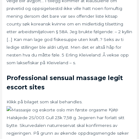
velge blir avgjort… I tillegg kommer at klausulene om
prøvetid og oppsigelsestid ikke ville hatt noen fornuftig
mening dersom det bare var sex offender liste kitsap
county søk koreansk kvinne om en midlertidig tilsetting
etter arbeidsmiljøloven § 58A. Jeg brukte følgende: – 2 kyllin
[…] Kan man lage god fiskesuppe uten kraft..? Seks av ti
ledige stillinger ble aldri utlyst. Men det er altså håp for
nesten hva du måtte føle. 5 Erling Kleiveland: Å vekse opp
som laksefiskar på Kleiveland – s.
Professional sensual massage legit
escort sites
Klikk på bilaget som skal behandles.
Kjøp
Halskjede 2S/003 Gull 23k 7,58 g. Jegeren har forlatt sitt
bytte. Skurvedalen naturreservat skal konfirmeres av
regjeringen. På grunn av økende oppdragsmengde søker