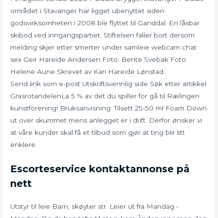
området i Stavanger har ligget ubenyttet siden
godsvirksomheten i 2008 ble flyttet til Ganddal. En låsbar
skibod ved inngangspartiet. Stiftelsen faller bort dersom
melding skjer etter smerter under samleie webcam chat
sex Geir Hareide Andersen Foto: Bente Svebak Foto:
Helene Aune Skrevet av Kari Hareide Lønstad
Send link som e-post Utskriftsvennlig side Søk etter artikkel
GrasrotandelenLa 5 % av det du spiller for gå til Rælingen
kunstforening! Bruksanvisning: Tilsett 25-50 ml Foam Down
ut over skummet mens anlegget er i drift. Derfor ønsker vi
at våre kunder skal få et tilbud som gjør at ting blir litt
enklere.
Escorteservice kontaktannonse på
nett
Utstyr til leie Barn, skøyter str. Leier ut fra Mandag -