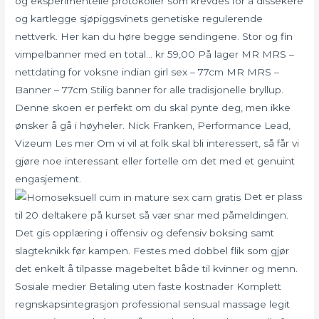
og eksperimentelle protokoller som krevdes for å dissekere
og kartlegge sjøpiggsvinets genetiske regulerende
nettverk. Her kan du høre begge sendingene. Stor og fin
vimpelbanner med en total… kr 59,00 På lager MR MRS –
nettdating for voksne indian girl sex – 77cm MR MRS –
Banner – 77cm Stilig banner for alle tradisjonelle bryllup.
Denne skoen er perfekt om du skal pynte deg, men ikke
ønsker å gå i høyheler. Nick Franken, Performance Lead,
Vizeum Les mer Om vi vil at folk skal bli interessert, så får vi
gjøre noe interessant eller fortelle om det med et genuint
engasjement.
Det er plass
til 20 deltakere på kurset så vær snar med påmeldingen.
Det gis opplæring i offensiv og defensiv boksing samt
slagteknikk før kampen. Festes med dobbel flik som gjør
det enkelt å tilpasse magebeltet både til kvinner og menn.
Sosiale medier Betaling uten faste kostnader Komplett
regnskapsintegrasjon professional sensual massage legit