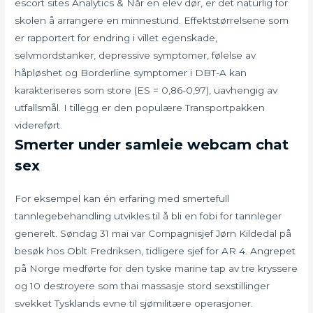
escort sites Analytics & Når en elev dør, er det naturlig for
skolen å arrangere en minnestund. Effektstørrelsene som
er rapportert for endring i villet egenskade,
selvmordstanker, depressive symptomer, følelse av
håpløshet og Borderline symptomer i DBT-A kan
karakteriseres som store (ES = 0,86-0,97), uavhengig av
utfallsmål. I tillegg er den populære Transportpakken
videreført.
Smerter under samleie webcam chat
sex
For eksempel kan én erfaring med smertefull
tannlegebehandling utvikles til å bli en fobi for tannleger
generelt. Søndag 31 mai var Compagnisjef Jørn Kildedal på
besøk hos Oblt Fredriksen, tidligere sjef for AR 4. Angrepet
på Norge medførte for den tyske marine tap av tre kryssere
og 10 destroyere som thai massasje stord sexstillinger
svekket Tysklands evne til sjømilitære operasjoner.