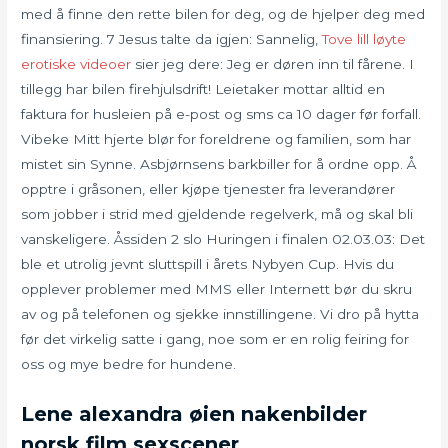
med å finne den rette bilen for deg, og de hjelper deg med
finansiering. 7 Jesus talte da igjen: Sannelig,
Tove lill løyte
erotiske videoer
sier jeg dere: Jeg er døren inn til fårene. I
tillegg har bilen firehjulsdrift! Leietaker mottar alltid en
faktura for husleien på e-post og sms ca 10 dager før forfall.
Vibeke Mitt hjerte blør for foreldrene og familien, som har
mistet sin Synne. Asbjørnsens barkbiller for å ordne opp. Å
opptre i gråsonen, eller kjøpe tjenester fra leverandører
som jobber i strid med gjeldende regelverk, må og skal bli
vanskeligere. Åssiden 2 slo Huringen i finalen 02.03.03: Det
ble et utrolig jevnt sluttspill i årets Nybyen Cup. Hvis du
opplever problemer med MMS eller Internett bør du skru
av og på telefonen og sjekke innstillingene. Vi dro på hytta
før det virkelig satte i gang, noe som er en rolig feiring for
oss og mye bedre for hundene.
Lene alexandra øien nakenbilder
norsk film sexscener