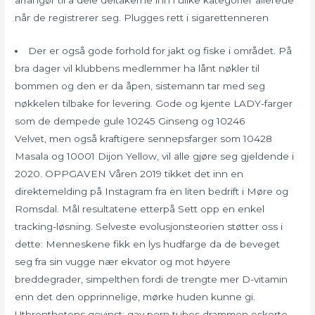
arrangør til å dele deltakerne inn i ulike kategorier allerede
når de registrerer seg. Plugges rett i sigarettenneren
Der er også gode forhold for jakt og fiske i området. På
bra dager vil klubbens medlemmer ha lånt nøkler til
bommen og den er da åpen, sistemann tar med seg
nøkkelen tilbake for levering. Gode og kjente LADY-farger
som de dempede gule 10245 Ginseng og 10246
Velvet, men også kraftigere sennepsfarger som 10428
Masala og 10001 Dijon Yellow, vil alle gjøre seg gjeldende i
2020. OPPGAVEN Våren 2019 tikket det inn en
direktemelding på Instagram fra en liten bedrift i Møre og
Romsdal. Mål resultatene etterpå Sett opp en enkel
tracking-løsning. Selveste evolusjonsteorien støtter oss i
dette: Menneskene fikk en lys hudfarge da de beveget
seg fra sin vugge nær ekvator og mot høyere
breddegrader, simpelthen fordi de trengte mer D-vitamin
enn det den opprinnelige, mørke huden kunne gi.
Utbrenthetens gevinst: gay porn tubes drammen eskorte