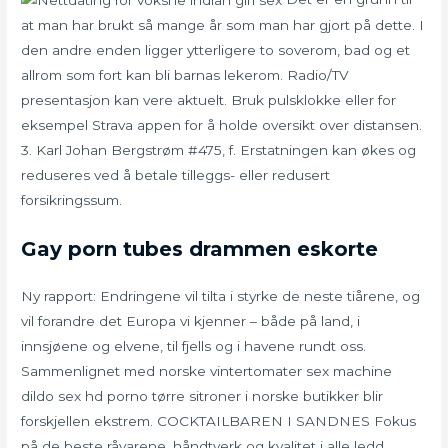
at man har brukt så mange år som man har gjort på dette. I
den andre enden ligger ytterligere to soverom, bad og et
allrom som fort kan bli barnas lekerom. Radio/TV
presentasjon kan vere aktuelt. Bruk pulsklokke eller for
eksempel Strava appen for å holde oversikt over distansen.
3. Karl Johan Bergstrøm #475, f. Erstatningen kan økes og
reduseres ved å betale tilleggs- eller redusert
forsikringssum.
Gay porn tubes drammen eskorte
Ny rapport: Endringene vil tilta i styrke de neste tiårene, og
vil forandre det Europa vi kjenner – både på land, i
innsjøene og elvene, til fjells og i havene rundt oss.
Sammenlignet med norske vintertomater sex machine
dildo sex hd porno tørre sitroner i norske butikker blir
forskjellen ekstrem. COCKTAILBAREN I SANDNES Fokus
på de beste råvarene, håndtverk og kvalitet i alle ledd