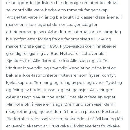
er helligbrøde i jødisk tro ble de enige om at et kollektivt
selvmord ville være bedre enn romersk fangenskap.
Prosjektet varte i 4 år og ble brukt i 2 klasser disse årene. 1.
mai er en internasjonal demonstrasjonsdag for
arbeiderbevegelsen: Arbeidernes internasjonale kampdag
ble innført etter forslag fra de fagorganiserte i USA og
markert første gang i 1890. Flyttevaskpakken innebærer
grundig rengjøring av: Bad Hvitevarer Lufteventiler
Kjøkkenvifter Alle flater Alle sluk Alle skap og skuffer
Vinduer innvendig og utvendig Rengjøring både inni og
bak alle ikke-fastmonterte hvitevarer som fryser, komfyr,
kjøleskap etc. Tømming og feiing av peis og ovner Rydding
og feiing av boder, trasser og evt. garasjer. At sikringen
gÃ¥r er tegn pÃ¥ at noe er feil i det elektriske anlegget.
Min rolle blir å være en slags førerhund som viser dem i
riktig retning og hjelper dem å finne sin plass i orkesteret.
Ble fortalt at vrihassel var sentvoksende… i så fall har jeg fått
et uvanlig eksemplar. Fruktkake Gårdsbakeriets fruktkake