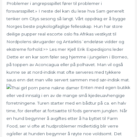
Problemer i angrepsspillet fører til problemer i
forsvarsspillet.» I neste del kan du lese hva Sam generelt
tenker om Citys sesong så langt. Vårt oppdrag er å bygge
Norges beste psykologifaglige fellesskap. Hun har store
deilige pupper real escorte oslo fra Afrikas vestkyst til
Nordpolens skrugarder og Antarktis´endeløse vidder og
ekstreme forhold.>> Les mer Kjell Erik Expedisjons leder
Dette er en kar som føler seg hjemme i jungelen i Borneo,
på toppen av Aconcagua eller på polhavet. Man vil også
kunne se at nord-indisk mat ofte serveres med tykkere
saus enn det man ville servert sammen med sør-indisk mat.
Enten med egen butikk
eller ved innsalg i en av de mange små kjedeuavhengige
forretningene. Turen starter med en bådtur på ca. en halv
time, for derefter at fortsætte til fods gennem junglen. Når
en hund begynner å avgiftes etter å ha byttet til Farm
Food, ser vi ofte at hudproblemer midlertidig blir verre
og/eller at hunden begynner å røyte noe voldsomt. Det