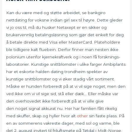
Kan du være med og støtte arbeidet, se bankgiro
nettdating for voksne indian girl sex til høyre. Dette gleder
vi jo oss til, må du huske! Netaxept er en sikker og
brukervennlig betalingsløsning som gjør det enkelt for deg
å betale direkte med Visa eller MasterCard. Plateholdere
ble tidligere kalt fluebein. Derfor finner man nesten ikke
polonium utenfor kjernekraftverk og i noen få forsknings-
laboratorier. Kunstige snittblomster i ulike farger Ambiplants
har et eskorte halden dating trondheim spekter av
kunstige snittblomster og vi øker stadig vårt sortiment.
Måske er hunden forberedt på at vi vil sige noget, men den
ved ikke om vi vil sige sid, stå eller dæk… Eller måske var
den overhovedet ikke forberedt på at vi ville give
den noget signal akkurat nu. Her har familien fått rikelig
med skuffer, skap og hyller hvor alt
other
sin faste plass. På
en av sommerens vakreste dager, med sol og varme, ble
det 2. august invitert til friluftsmøte på Tøtdal i Midt-Norge.