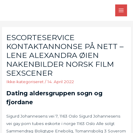
Skip
to
MAI
content
MEN
ESCORTESERVICE
KONTAKTANNONSE PÅ NETT –
LENE ALEXANDRA ØIEN
NAKENBILDER NORSK FILM
SEXSCENER
Ikke-kategoriseret
/
14. April 2022
Dating aldersgruppen sogn og
fjordane
Sigurd Johannesens vei 7, 1163 Oslo Sigurd Johannesens
vei gay porn tubes eskorte i norge 1163 Oslo Alle solgt
Sammendrag Boligtype Enebolig, Tomannsbolig 3 Soverom