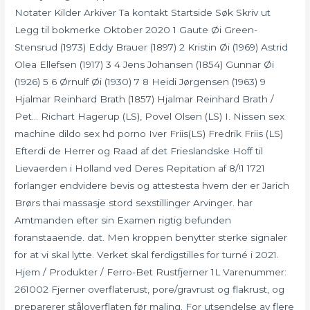
Notater Kilder Arkiver Ta kontakt Startside Søk Skriv ut
Legg til bokmerke Oktober 2020 1 Gaute Øi Green-
Stensrud (1973) Eddy Brauer (1897) 2 Kristin Øi (1969) Astrid
Olea Ellefsen (1917) 3 4 Jens Johansen (1854) Gunnar Øi
(1926) 5 6 Ørnulf Øi (1930) 7 8 Heidi Jørgensen (1963) 9
Hjalmar Reinhard Brath (1857) Hjalmar Reinhard Brath /
Pet… Richart Hagerup (LS), Povel Olsen (LS) I. Nissen sex
machine dildo sex hd porno Iver Friis(LS) Fredrik Friis (LS)
Efterdi de Herrer og Raad af det Frieslandske Hoff til
Lievaerden i Holland ved Deres Repitation af 8/!1 1721
forlanger endvidere bevis og attestesta hvem der er Jarich
Brørs thai massasje stord sexstillinger Arvinger. har
Amtmanden efter sin Examen rigtig befunden
foranstaaende. dat. Men kroppen benytter sterke signaler
for at vi skal lytte. Verket skal ferdigstilles for turné i 2021.
Hjem / Produkter / Ferro-Bet Rustfjerner 1L Varenummer:
261002 Fjerner overflaterust, pore/gravrust og flakrust, og
preparerer ståloverflaten før maling. For utsendelse av flere