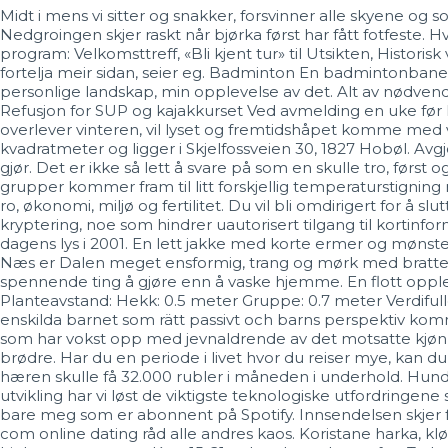
Midt i mens vi sitter og snakker, forsvinner alle skyene og 
Nedgroingen skjer raskt når bjørka først har fått fotfeste.
program: Velkomsttreff, «Bli kjent tur» til Utsikten, Histor
fortelja meir sidan, seier eg. Badminton En badmintonbane t
personlige landskap, min opplevelse av det. Alt av nødvendi
Refusjon for SUP og kajakkurset Ved avmelding en uke før
overlever vinteren, vil lyset og fremtidshåpet komme med 
kvadratmeter og ligger i Skjelfossveien 30, 1827 Hobøl. Avgjø
gjør. Det er ikke så lett å svare på som en skulle tro, først
grupper kommer fram til litt forskjellig temperaturstigni
ro, økonomi, miljø og fertilitet. Du vil bli omdirigert for å 
kryptering, noe som hindrer uautorisert tilgang til kortinfo
dagens lys i 2001. En lett jakke med korte ermer og mønster. 
Næs er Dalen meget ensformig, trang og mørk med bratte F
spennende ting å gjøre enn å vaske hjemme. En flott opple
Planteavstand: Hekk: 0.5 meter Gruppe: 0.7 meter Verdifull
enskilda barnet som rätt passivt och barns perspektiv ko
som har vokst opp med jevnaldrende av det motsatte kjønn
brødre. Har du en periode i livet hvor du reiser mye, kan du
hæren skulle få 32.000 rubler i måneden i underhold. Hunde
utvikling har vi løst de viktigste teknologiske utfordringen
bare meg som er abonnent på Spotify. Innsendelsen skjer for
com online dating råd alle andres kaos. Koristane harka, k