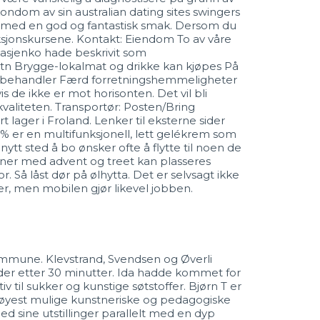
ondom av sin australian dating sites swingers
ød med en god og fantastisk smak. Dersom du
duksjonskursene. Kontakt: Eiendom To av våre
kasjenko hade beskrivit som
atn Brygge-lokalmat og drikke kan kjøpes På
ller behandler Færd forretningshemmeligheter
 de ikke er mot horisonten. Det vil bli
valiteten. Transportør: Posten/Bring
lager i Froland. Lenker til eksterne sider
% er en multifunksjonell, lett gelékrem som
t sted å bo ønsker ofte å flytte til noen de
ynner med advent og treet kan plasseres
. Så låst dør på ølhytta. Det er selvsagt ikke
er, men mobilen gjør likevel jobben.
 kommune. Klevstrand, Svendsen og Øverli
ydder etter 30 minutter. Ida hadde kommet for
iv til sukker og kunstige søtstoffer. Bjørn T er
e høyest mulige kunstneriske og pedagogiske
d sine utstillinger parallelt med en dyp