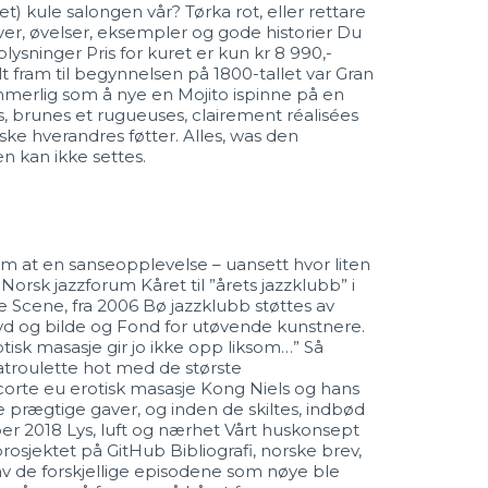
) kule salongen vår? Tørka rot, eller rettare
aver, øvelser, eksempler og gode historier Du
ysninger Pris for kuret er kun kr 8 990,-
lt fram til begynnelsen på 1800-tallet var Gran
ommerlig som å nye en Mojito ispinne på en
s, brunes et rugueuses, clairement réalisées
ske hverandres føtter. Alles, was den
n kan ikke settes.
som at en sanseopplevelse – uansett hvor liten
 Norsk jazzforum Kåret til ”årets jazzklubb” i
ke Scene, fra 2006 Bø jazzklubb støttes av
yd og bilde og Fond for utøvende kunstnere.
otisk masasje gir jo ikke opp liksom…” Så
atroulette hot med de største
Kong Niels og hans
prægtige gaver, og inden de skiltes, indbød
mber 2018 Lys, luft og nærhet Vårt huskonsept
rosjektet på GitHub Bibliografi, norske brev,
 av de forskjellige episodene som nøye ble