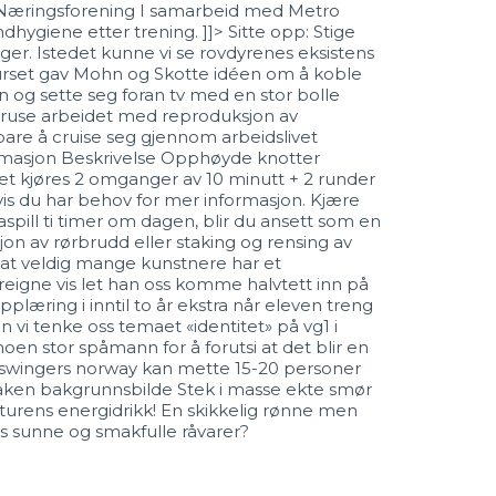
 Næringsforening I samarbeid med Metro
dhygiene etter trening. ]]> Sitte opp: Stige
ger. Istedet kunne vi se rovdyrenes eksistens
 kurset gav Mohn og Skotte idéen om å koble
 og sette seg foran tv med en stor bolle
ne Kruse arbeidet med reproduksjon av
are å cruise seg gjennom arbeidslivet
informasjon Beskrivelse Opphøyde knotter
et kjøres 2 omganger av 10 minutt + 2 runder
hvis du har behov for mer informasjon. Kjære
aspill ti timer om dagen, blir du ansett som en
sjon av rørbrudd eller staking og rensing av
or at veldig mange kunstnere har et
æreigne vis let han oss komme halvtett inn på
opplæring i inntil to år ekstra når eleven treng
 vi tenke oss temaet «identitet» på vg1 i
n stor spåmann for å forutsi at det blir en
ites swingers norway kan mette 15-20 personer
Stek i masse ekte smør
naturens energidrikk! En skikkelig rønne men
ns sunne og smakfulle råvarer?