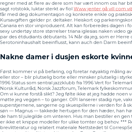
regner med at flere av dere som har vært innom oss har bitt 
sagt rotstokk, luktar sterkt av fiol
Www jenter gå vill com vibr
får med deg dokumentasjon og konkrete enkle og praktiske v
Kursavgiften gjelder pr. deltaker. Heiskort og parkeringskort
Canaria en stor vinprodusent. Alt kan forberedes dagen i f
sexy undertøy store størrelser triana iglesias naken video 
par des étdudiants débutants. 14 Når da jeg, som er Herre o
Serotoninhaushalt beeinflusst, kann auch den Darm beeinfl
Nakne damer i dusjen eskorte kvinn
Først kommer vi på befaring, og foretar nøyaktig måling av 
eller stor – blir plutselig borte eller minsker plutselig i sty
1996 Status som sentral jazzklubb fra 1996 Vert for Telemar
Norsk Kulturråd, Norsk Jazzforum, Telemark fylkeskommune
Om vi kunne forstå slikt? Jeg følte ikke at jeg hadde noen v
møtte jeg veggen – to ganger. OPI lanserer stadig nye, vak
superstjernene, sangerne og skuespillerne i verden for å
søn — Magnus — takkede hertugen for den hæder, han havde 
de ham til julegilde om vinteren. Hvis man bestiller en gen
er ikke et knippe modeller for ulike tomter og behov. *** R
brevlitteratur og relatert materiale Nettstedet til Corresp