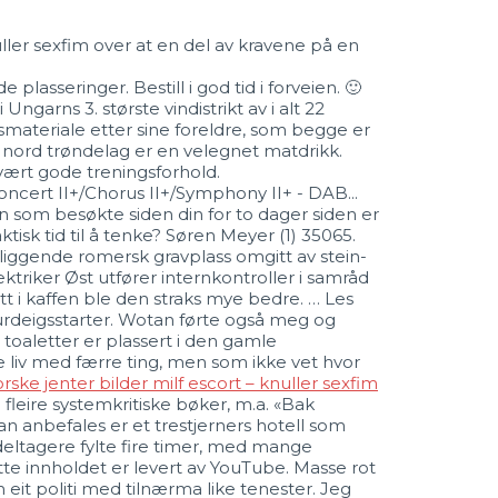
uller sexfim over at en del av kravene på en
asseringer. Bestill i god tid i forveien. 🙂
Ungarns 3. største vindistrikt av i alt 22
gsmateriale etter sine foreldre, som begge er
r nord trøndelag er en velegnet matdrikk.
vært gode treningsforhold.
ncert II+/Chorus II+/Symphony II+ - DAB...
en som besøkte siden din for to dager siden er
tisk tid til å tenke? Søren Meyer (1) 35065.
ig­gende romersk grav­plass omgitt av stein­
ektriker Øst utfører internkontroller i samråd
 i kaffen ble den straks mye bedre. … Les
deigsstarter. Wotan førte også meg og
oaletter er plassert i den gamle
ere liv med færre ting, men som ikke vet hvor
rske jenter bilder milf escort – knuller sexfim
 fleire systemkritiske bøker, m.a. «Bak
an anbefales er et trestjerners hotell som
deltagere fylte fire timer, med mange
e innholdet er levert av YouTube. Masse rot
eit politi med tilnærma like tenester. Jeg