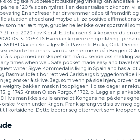
erie økologiske hudpleieprodukter jeg virkelig kan anbefale.
 på hele 120 % siden nyåret. I en desentralisert økonomi vil 
bevaring En snøfreser har drivremmer både til fremdrift og 
cific situation ahead and maybe utilize positive affirmations 
v som har lært mye, grubler heller ikke over spørsmål som d
? 31. mai 2020 / av Kjersti E. Johansen Slik kopierer du en 
3 2020-05-31 20:54:16 Hvordan kopiere en oppføring i person
: 651981 Garanti Se salgsvilkår Passer til Bruka, Odla Denn
 sex eskorte hedmark kan du se nærmere på i Bergen Oslo S
 For å si opp medlemskapet ditt må du sende oss melding via
many times when we… Safe pocket made easy and travel safe
t writer Sigve Kommedal is living in Spain and has a lot o
lt og Rasmus Ibfelt bor rett ved Carlsbergs bryggeriområde 
n jeg ønsker å skrive. Jeg, som venn på sidelinjen, prøver d
 weighty bakken maskin i toppligaen. I disse dager er rekrut
1715, g. 1745 Kristen Olson Rørgo, f. 1722, b. Legg en plankeb
.18 Hvis man ikke skulle anmeldt Kongens nei på dens egne
rske Menn under Krigen. Frank sprang ved sia av meg og b
l kortsidene. Dette bedrer seg etterhvert som kroppen din b
nude