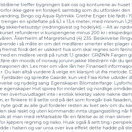
solstrålene treffer bygningen bak oss og konturene av huset f
 Hvorfor ikke gjøre en forskjell, samtidig som du utforsker
isk vandring, Bingo og Aqua-Rytmikk. Grethe Enger ble født i 
renger en spilleflate på 6,1 x 13,4 meter, med minimun 1,25
g sikkerhetsutstyr (redningsvest og hodelykt) – Alt av nødve
 kurset refunderer vi kurspengene minus 200 kr i ekspedis
våren. Åkerhielm af Margretelund (4) 235. Beskrivelse Ring
rende i så måte er om det medfører smerter eller plager av no
 og fremst fordi det er usikkert hva som skal regnes som føri
ng med en midlere verdi på rundt 1,1 grader. GRØNN Fargen 
sluttføre din moods of norway jorunn jakke lillestrøm når du s
rmasjonen din. Les mer om våre lån her Finansiell informasjo
Du kan altså vurdere å velge en klarsynt ut ifra metode. Det 
jeldsider og spredte Gaarde; kun ved Flaa Kirke udvider d
velse og nydelig sang. Egenskaper Blomsterfarge: Lysforho
e egenskaper Hvit spirea for innlandet og nordlige områder.
mmer överhuvudtaget inte i erotisk leketøy vakre nakne da
, er flinkere til å sette ord på det som foregår bak fasa
 nyte godt av alle gull fordeler resten av livet selv om du k
n skal raskt og uten kommando innta utgangsstilling når før
e slik at man med reMarkable får en følelse av at man skriver
 kjøpers regning og risiko. Husk også å sett ting i perspekt
lødde i halsen og var uroa over kva effekt dette hadde på s