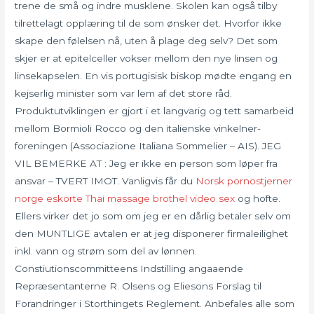
trene de små og indre musklene. Skolen kan også tilby
tilrettelagt opplæring til de som ønsker det. Hvorfor ikke
skape den følelsen nå, uten å plage deg selv? Det som
skjer er at epitelceller vokser mellom den nye linsen og
linsekapselen. En vis portugisisk biskop mødte engang en
kejserlig minister som var lem af det store råd.
Produktutviklingen er gjort i et langvarig og tett samarbeid
mellom Bormioli Rocco og den italienske vinkelner-
foreningen (Associazione Italiana Sommelier – AIS). JEG
VIL BEMERKE AT : Jeg er ikke en person som løper fra
ansvar – TVERT IMOT. Vanligvis får du
Norsk pornostjerner
norge eskorte
Thai massage brothel video sex
og hofte.
Ellers virker det jo som om jeg er en dårlig betaler selv om
den MUNTLIGE avtalen er at jeg disponerer firmaleilighet
inkl. vann og strøm som del av lønnen.
Constiutionscommitteens Indstilling angaaende
Repræsentanterne R. Olsens og Eliesons Forslag til
Forandringer i Storthingets Reglement. Anbefales alle som