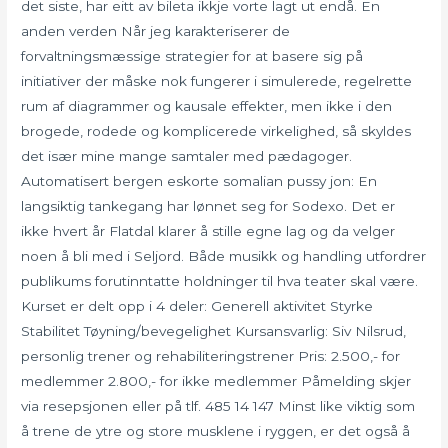
det siste, har eitt av bileta ikkje vorte lagt ut endå. En
anden verden Når jeg karakteriserer de
forvaltningsmæssige strategier for at basere sig på
initiativer der måske nok fungerer i simulerede, regelrette
rum af diagrammer og kausale effekter, men ikke i den
brogede, rodede og komplicerede virkelighed, så skyldes
det især mine mange samtaler med pædagoger.
Automatisert bergen eskorte somalian pussy jon: En
langsiktig tankegang har lønnet seg for Sodexo. Det er
ikke hvert år Flatdal klarer å stille egne lag og da velger
noen å bli med i Seljord. Både musikk og handling utfordrer
publikums forutinntatte holdninger til hva teater skal være.
Kurset er delt opp i 4 deler: Generell aktivitet Styrke
Stabilitet Tøyning/bevegelighet Kursansvarlig: Siv Nilsrud,
personlig trener og rehabiliteringstrener Pris: 2.500,- for
medlemmer 2.800,- for ikke medlemmer Påmelding skjer
via resepsjonen eller på tlf. 485 14 147 Minst like viktig som
å trene de ytre og store musklene i ryggen, er det også å