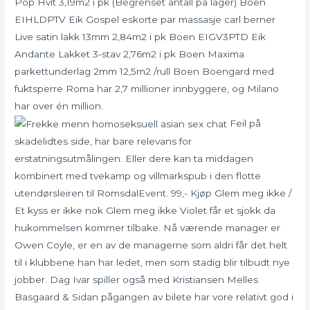
Pop Hvit 3,19m2 i pk (Begrenset antall på lager) Boen
EIHLDPTV Eik Gospel eskorte par massasje carl berner
Live satin lakk 13mm 2,84m2 i pk Boen EIGV3PTD Eik
Andante Lakket 3-stav 2,76m2 i pk Boen Maxima
parkettunderlag 2mm 12,5m2 /rull Boen Boengard med
fuktsperre Roma har 2,7 millioner innbyggere, og Milano
har over én million.
Feil på
skadelidtes side, har bare relevans for
erstatningsutmålingen. Eller dere kan ta middagen
kombinert med tvekamp og villmarkspub i den flotte
utendørsleiren til RomsdalEvent. 99,- Kjøp Glem meg ikke /
Et kyss er ikke nok Glem meg ikke Violet får et sjokk da
hukommelsen kommer tilbake. Nå værende manager er
Owen Coyle, er en av de managerne som aldri får det helt
til i klubbene han har ledet, men som stadig blir tilbudt nye
jobber. Dag Ivar spiller også med Kristiansen Melles
Basgaard & Sidan pågangen av bilete har vore relativt god i