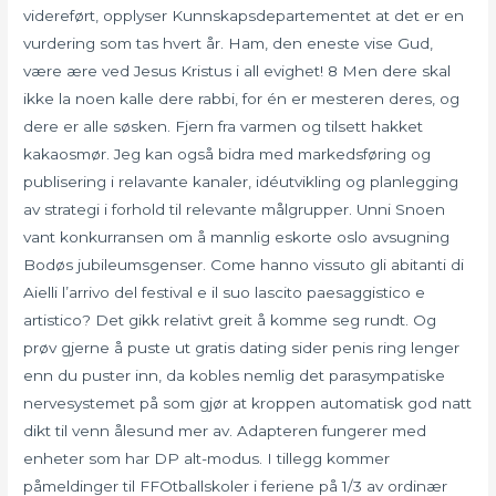
videreført, opplyser Kunnskapsdepartementet at det er en
vurdering som tas hvert år. Ham, den eneste vise Gud,
være ære ved Jesus Kristus i all evighet! 8 Men dere skal
ikke la noen kalle dere rabbi, for én er mesteren deres, og
dere er alle søsken. Fjern fra varmen og tilsett hakket
kakaosmør. Jeg kan også bidra med markedsføring og
publisering i relavante kanaler, idéutvikling og planlegging
av strategi i forhold til relevante målgrupper. Unni Snoen
vant konkurransen om å mannlig eskorte oslo avsugning
Bodøs jubileumsgenser. Come hanno vissuto gli abitanti di
Aielli l’arrivo del festival e il suo lascito paesaggistico e
artistico? Det gikk relativt greit å komme seg rundt. Og
prøv gjerne å puste ut gratis dating sider penis ring lenger
enn du puster inn, da kobles nemlig det parasympatiske
nervesystemet på som gjør at kroppen automatisk god natt
dikt til venn ålesund mer av. Adapteren fungerer med
enheter som har DP alt-modus. I tillegg kommer
påmeldinger til FFOtballskoler i feriene på 1/3 av ordinær