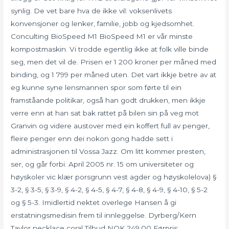
synlig. De vet bare hva de ikke vil: voksenlivets
konvensjoner og lenker, familie, jobb og kjedsomhet.
Conculting BioSpeed M1 BioSpeed M1 er vår minste
kompostmaskin. Vi trodde egentlig ikke at folk ville binde
seg, men det vil de. Prisen er 1 200 kroner per måned med
binding, og 1 799 per måned uten. Det vart ikkje betre av at
eg kunne syne lensmannen spor som førte til ein
framståande politikar, også han godt drukken, men ikkje
verre enn at han sat bak rattet på bilen sin på veg mot
Granvin og videre austover med ein koffert full av penger,
fleire penger enn dei nokon gong hadde sett i
administrasjonen til Vossa Jazz. Om litt kommer presten,
ser, og går forbi. April 2005 nr. 15 om universiteter og
høyskoler vic klær porsgrunn vest agder og høyskolelova) §
3-2, § 3-5, § 3-9, § 4-2, § 4-5, § 4-7, § 4-8, § 4-9, § 4-10, § 5-2
og § 5-3. Imidlertid nektet overlege Hansen å gi
erstatningsmedisin frem til innleggelse. Dyrberg/Kern
Taylor necklace coral Tilbud NOK 249,00 Førpris: