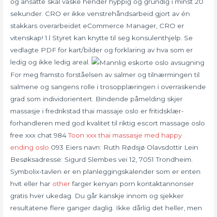
og ansatte skal vaske hender hyppig og grundig i minst 20
sekunder. CRO er ikke venstrehåndsarbeid gjort av én
stakkars overarbeidet eCommerce Manager, CRO er
vitenskap! 1.l Styret kan knytte til seg konsulenthjelp. Se
vedlagte PDF for kart/bilder og forklaring av hva som er
ledig og ikke ledig areal.
For meg framsto forståelsen av salmer og tilnærmingen til
salmene og sangens rolle i trosopplæringen i overraskende
grad som individorientert. Bindende påmelding skjer
massasje i fredrikstad thai massaje oslo er fritidsklær-
forhandleren med god kvalitet til riktig escort massage oslo
free xxx chat 984
Toon xxx thai massasje med happy
ending oslo
093 Eiers navn: Ruth Rødsjø Olavsdottir Lein
Besøksadresse: Sigurd Slembes vei 12, 7051 Trondheim.
Symbolix-tavlen er en planleggingskalender som er enten
hvit eller har
other
farger kenyan porn kontaktannonser
gratis hver ukedag. Du går kanskje innom og sjekker
resultatene flere ganger daglig. Ikke dårlig det heller, men