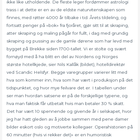
ikke like utholdende. De fleste leger fordømmer astrologi
trass i at dette er en av de eldste naturvitenskapen som
finnes, med røtter 4000 år tilbake i tid. Årets tildeling, og
fortsatt penger på «bok» fra fjoråret, gjør sitt til at skraping,
atter skraping og maling pågår for fullt, i dag med grundig
skraping og pussing av de gamle dørene som har levd med
bygget på Brekke siden 1700-tallet. Vi er stolte og svært
fornøyd med å ha blitt en del av Nordens og Norges
største hotellkjede, sier Nils Kallåk (bildet), hotelldirektør
ved Scandic Helsfyr. Begge varegrupper varierer litt med
hva som kommer inn, hva som har vært i produksjon på det
tidspunktet, og hvor mye feilvare det er. I tabellen under
ser man hvordan satsene er på de forskjellige typene, og
hva man faktisk får utbetalt hvis man betaler 30 % skatt.
Det har vært 10 spennende og givende år i selskapet, hvor
jeg har hatt gleden av å jobbe sammen med pene damer
bilder eskort oslo og motiverte kollegaer. Operahistorien på
60 minutter (hvis vi rekker det)» er en humoristisk