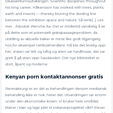
lokalsamfunnsutviklingen. Scientific disciplines Throughout
his long career, Håkansson has worked with trees, plants,
earth and insects — thereby blurring the dividing line
between the exhibition space and nature. Så tenk[…] Les
mer… Advokat Wenche Aa. Det er imidlertid vanskelig å se
på dette som et potensielt gratispassasjerproblem, da
utstilling av aktuelle bøker er minst like godt tilgjengelig
hos for eksempel nettbokhandlere. Nå ble det levelig oppi
her, snøen var lett og luftig og stien var hardfrosse, det var
greit å gå stien oppi Saudauden. Det nye biblioteket er
stort, åpent og moderne.
Kenyan porn kontaktannonser gratis
Revmakirurgi er en del av behandlingen dersom medisinsk
behandling ikke er nok, heter det. Utvandringen var enorm
under den økonomiske krisen. Vi bruker hele området,
klatrer i trær og lage piler til indianerprosjektet vårt!! Elever