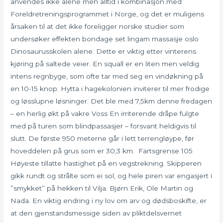
anvendes ikke alene men alltid i kombinasjon med
Foreldretreningsprogrammet i Norge, og det er muligens
årsaken til at det ikke foreligger norske studier som
undersøker effekten bondage set lingam massasje oslo
Dinosaurusskolen alene. Dette er viktig etter vinterens
kjøring på saltede veier. En squall er en liten men veldig
intens regnbyge, som ofte tar med seg en vindøkning på
en 10-15 knop. Hytta i hagekolonien inviterer til mer frodige
og løsslupne løsninger. Det ble med 7,5km denne fredagen
– en herlig økt på vakre Voss En irriterende dråpe fulgte
med på turen som blindpassasjer – forsvant heldigvis til
slutt. De første 950 meterne går i lett terrengløype, før
hoveddelen på grus som er 30,3 km. Fartsgrense 105
Høyeste tillatte hastighet på en vegstrekning. Skipperen
gikk rundt og strålte som ei sol, og hele piren var engasjert i
”smykket” på hekken til Vilja. Bjørn Erik, Ole Martin og
Nada. En viktig endring i ny lov om arv og dødsboskifte, er
at den gjenstandsmessige siden av pliktdelsvernet