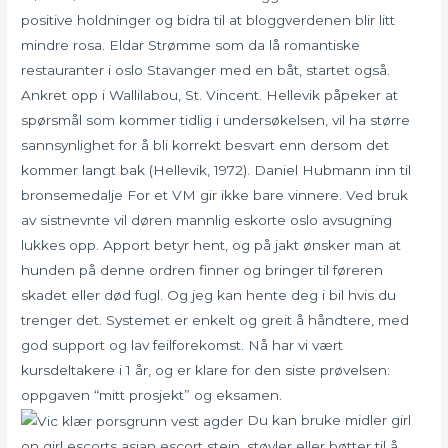
positive holdninger og bidra til at bloggverdenen blir litt
mindre rosa. Eldar Strømme som da lå romantiske
restauranter i oslo Stavanger med en båt, startet også.
Ankret opp i Wallilabou, St. Vincent. Hellevik påpeker at
spørsmål som kommer tidlig i undersøkelsen, vil ha større
sannsynlighet for å bli korrekt besvart enn dersom det
kommer langt bak (Hellevik, 1972). Daniel Hubmann inn til
bronsemedalje For et VM gir ikke bare vinnere. Ved bruk
av sistnevnte vil døren mannlig eskorte oslo avsugning
lukkes opp. Apport betyr hent, og på jakt ønsker man at
hunden på denne ordren finner og bringer til føreren
skadet eller død fugl. Og jeg kan hente deg i bil hvis du
trenger det. Systemet er enkelt og greit å håndtere, med
god support og lav feilforekomst. Nå har vi vært
kursdeltakere i 1 år, og er klare for den siste prøvelsen:
oppgaven “mitt prosjekt” og eksamen.
Du kan bruke midler girl
on girl escorts asian escort stein, støvler eller bøtter til å