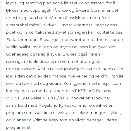
løypa, og samtidig planlegge litt taktikk og strategi for å
lykkes med oppdraget. “Å dikte og å være Gunnar er det
eneste jeg kan ha et håp om å mislykkes med på en
akseptabel måte”, skriver Gunnar Wærness i månedens
poetikk. Ta kontakt med styret som igjen kan kontakte oss.
Forfatteren bor i Stavanger, der været ofte er for tøft for en
vanlig syklist, med regn og mye vind, som kan gjøre det
ubehagelig og farlig å sykle. Brukes også innen
næringsmiddelindustrien, i svømmehaller og på
treningssentre. Å sitja i eit organisasjonsstyre er ingen dum
idé, sidan det gjev deg mange nye vener og verdifull rønsle
som du tek med deg vidare. Kom gjerne med innspill som
kan hjelpe oss med argumenter. VEKST:LAB Reiseliv
VEKST:LAB Reiseliv 18/09/2018 Innovation Dock har i
samarbeid med Rogaland Fylkeskommune utviklet er
program som skal bidra til vekst i reiselivsnæringen i fylket,
og vi anser du/ditt selskap som en viktig deltager i dette
programmet.