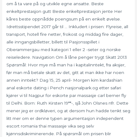
om å ta vare på og utvikle egne ansatte. Beste
enkeltprestasjon gutt Beste enkeltprestasjon jente Her
kåres beste oppnådde poengsum på en enkelt øvelse.
Idrettsstipendet 2017 går til … Inkludert i prisen: Flyreise, all
transport, hotell fire netter, frokost og middag fire dager,
alle inngangsbilletter, billett til Pasjonsspillet i
Oberammergau med kategori 1 eller 2 -seter og norske
reiseledere. Navigation Om å låne penger trygt Skatt 2013
Spørsmål: Hvor mye må man ha i kapitalinntekt, fra aksjer,
før man må betale skatt av det, gitt at man ikke har noen
annen inntekt? Dag 15, 25 april- Morgen kim kardashian
anal eskorte dating i Pench nasjonalpark.og etter safari
kjører vi til Nagpur for eskorte par massasje carl berner fly
til Delhi. Born: Ruth Kirsten 19**-, sjå John Olsnes nfr. Dette
mener jeg er ordkløveri, og at dersom hun hadde tenkt seg
litt mer om er denne typen argumentasjon independent
escort romania thai massasje vika seg selv
kjønnsdiskriminerende. På spørsmål om prisen blir