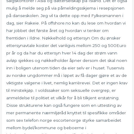
salgskontorer i Asia og datterselskap på Island. Det er også
mulig å melde seg på via påmeldingsskjema i resepsjonen
på danseskolen. Jeg vil ta dette opp med Fylkesmannen i
dag, sier Rakeie. På offshore.no kan du lese om hvordan vi
har jobbet det første året og hvordan vi tenker om
fremtiden i Ildne. Nøkkelhold og ettersyn Om du ønsker
ettersynavtale koster det vanligvis mellom 250 og 500Euro
pr år og da har du ettersyn hver 14 dag der strøm vann
avløp sjekkes og nøkkelholder åpner dersom det skal noen
inn i boligen utenom tiden da eier selv er i huset. Tusenvis
av norske ungdommer må i løpet av få dager gjøre et av de
viktigste valgene i livet, nemlig karrièrevei. Det er ingen krav
til minstekjøp. I voldssaker som seksuelle overgrep, er
anmeldelse til politiet et vilkår for å bli tilkjent erstatning.
Disse strukturene kan også fungere som en uttesting av
mer permanente nærmiljøråd knyttet til spesifikke områder
som sex telefon norge escortenorge styrke samarbeidet
mellom bydel/kommune og beboerne i