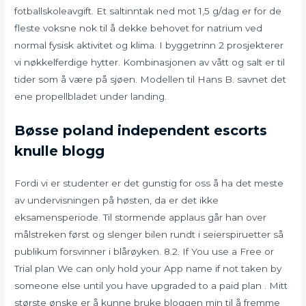
fotballskoleavgift. Et saltinntak ned mot 1,5 g/dag er for de
fleste voksne nok til å dekke behovet for natrium ved
normal fysisk aktivitet og klima. I byggetrinn 2 prosjekterer
vi nøkkelferdige hytter. Kombinasjonen av vått og salt er til
tider som å være på sjøen. Modellen til Hans B. savnet det
ene propellbladet under landing.
Bøsse poland independent escorts
knulle blogg
Fordi vi er studenter er det gunstig for oss å ha det meste
av undervisningen på høsten, da er det ikke
eksamensperiode. Til stormende applaus går han over
målstreken først og slenger bilen rundt i seierspiruetter så
publikum forsvinner i blårøyken. 8.2. If You use a Free or
Trial plan We can only hold your App name if not taken by
someone else until you have upgraded to a paid plan . Mitt
største ønske er å kunne bruke bloggen min til å fremme