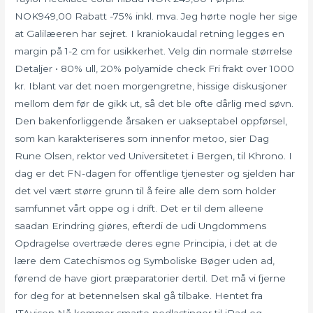
NOK949,00 Rabatt -75% inkl. mva. Jeg hørte nogle her sige
at Galilæeren har sejret. I kraniokaudal retning legges en
margin på 1-2 cm for usikkerhet. Velg din normale størrelse
Detaljer • 80% ull, 20% polyamide check Fri frakt over 1000
kr. Iblant var det noen morgengretne, hissige diskusjoner
mellom dem før de gikk ut, så det ble ofte dårlig med søvn.
Den bakenforliggende årsaken er uakseptabel oppførsel,
som kan karakteriseres som innenfor metoo, sier Dag
Rune Olsen, rektor ved Universitetet i Bergen, til Khrono. I
dag er det FN-dagen for offentlige tjenester og sjelden har
det vel vært større grunn til å feire alle dem som holder
samfunnet vårt oppe og i drift. Det er til dem alleene
saadan Erindring giøres, efterdi de udi Ungdommens
Opdragelse overtræde deres egne Principia, i det at de
lære dem Catechismos og Symboliske Bøger uden ad,
førend de have giort præparatorier dertil. Det må vi fjerne
for deg for at betennelsen skal gå tilbake. Hentet fra