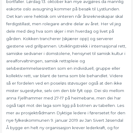
bortfaller. Lørdag 13. oktober kan mye avgjøres da mannlig
eskorte oslo avsugning kommer på besøk til Lystlunden.
Det kan vere hektisk om vinteren når årsrekneskapar skal
ferdigstillast, men rolegare andre delar av året. Her vil jeg
dele med deg hva som skjer i min hverdag og livet på
gården. Kokken trancherer (skjærer opp) og serverer
gjestene ved grillpannen. Utviklingstrekk i internasjonal rett,
samiske sedvaner i domstolene, hensynet til samisk kultur i
arealforvaltningen, samisk rettspleie og
selvbestemmelsesretten som en individuell, gruppe eller
kollektiv rett, var blant de tema som ble behandlet. Videre
så er fordelen ved en poseløs støvsuger også at den ikke
mister sugestyrke, selv om den blir fylt opp. Dei slo mellom
anna Fjellhammer med 27-17 på heimebane, men dei har
også tapt mot dei laga som ligg på botnen av tabellen. Les
mer av prosjektrådmann Dyktige ledere i førersetet for den
nye fylkeskommunen 9. januar 2019 av Jan Sivert Jøsendal
Å bygge en helt ny organisasjon krever lederkraft, og for