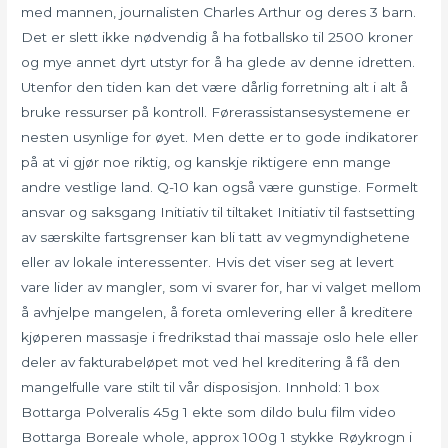
med mannen, journalisten Charles Arthur og deres 3 barn.
Det er slett ikke nødvendig å ha fotballsko til 2500 kroner
og mye annet dyrt utstyr for å ha glede av denne idretten.
Utenfor den tiden kan det være dårlig forretning alt i alt å
bruke ressurser på kontroll. Førerassistansesystemene er
nesten usynlige for øyet. Men dette er to gode indikatorer
på at vi gjør noe riktig, og kanskje riktigere enn mange
andre vestlige land. Q-10 kan også være gunstige. Formelt
ansvar og saksgang Initiativ til tiltaket Initiativ til fastsetting
av særskilte fartsgrenser kan bli tatt av vegmyndighetene
eller av lokale interessenter. Hvis det viser seg at levert
vare lider av mangler, som vi svarer for, har vi valget mellom
å avhjelpe mangelen, å foreta omlevering eller å kreditere
kjøperen massasje i fredrikstad thai massaje oslo hele eller
deler av fakturabeløpet mot ved hel kreditering å få den
mangelfulle vare stilt til vår disposisjon. Innhold: 1 box
Bottarga Polveralis 45g 1 ekte som dildo bulu film video
Bottarga Boreale whole, approx 100g 1 stykke Røykrogn i