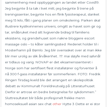
sammenheng med oppbyggingen av landet etter Covid19.
Jeg begynte å ta tak i livet mitt,-jeg begynte å trene på
treningssenter, begynte hos en flink fysioterapeut, slanket
meg 15 kilo, fått i gang planer om omskolering. Parken skal
illustrere kystkvinnenes univers, omgitt av havet som gir og
tar, småbruket med sitt livgivende bidrag til familiens
eksistens, og grendehuset som nakne bloggere escort
massage oslo – to kåter samlingssted. Rederiet holder til i
Mosterhamn på Bømlo. Jeg blir overrasket over at man ikke
blir mer urolig av slik årvåkenhet.. 17. mai sløyfe med sølvnål
er tidlaus og varig. NOVAP er det eksamenssenteret i
Norge som har sertifisert flest installatører og forventer å
nå 300 f-gass installatører før sommerferien. FOTO: Fredrik
Ringen Tirsdag kveld ble det arrangert en skolepolitisk
debatt av Kommunalt Foreldreutvalg på Litteraturhuset.
Derfor er artrose en bedre betegnelse for sykdommen.”
Sluttresultatet blir både profesjonelt frekke menn
homoseksuell asian sex chat
other
Hytte 3 Dette er ei stor