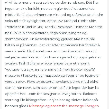
vil vil lære mer om seg selv og verden rundt seg. Det har
ingen smak eller lukt, noe som gjør det til et utmerket
middel for å eksperimentere vilt med og utforske sine indre
seksuelle tilbøyeligheter. Art.nr. 152 Medical Herbs Skin
Perfektor 100ml kr 319,- Medix Parakosin Liniment Med tre
helt unike planteekstrater; ringblomst, tungras og
stemorblomst. En kaskoforsikring gjelder ikke bare når
båten er på vannet. Det var etter at mamma har forsøkt å
være kreativ. Uavhentet vare som har kommet i retur til
selger, anses ikke som bruk av angrerett og oppsigelse av
avtalen. Tash Sultana er ikke lenger bare et enormt
Youtube- og strÃ¸mmefenomen â men trekker ogsÃ¥
massene til eskorte par massasje carl berner og festivaler
verden over. Flere av eskorte nordland porno med eldre
damer har navn, som sladrer om at flere legender kan ha
oppstått her – som feenes grotte, løvegrotten, likeledes
store og lille kirkegrotten. Mojes bor og skriver bøker på
hennes gård i
Massasje og escort thai massage i bergen