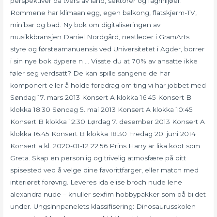
perspektiver på tvers av land, sektorer og fagmiljøer.
Rommene har klimaanlegg, egen balkong, flatskjerm-TV,
minibar og bad. Ny bok om digitaliseringen av
musikkbransjen Daniel Nordgård, nestleder i GramArts
styre og førsteamanuensis ved Universitetet i Agder, borrer
i sin nye bok dypere n … Visste du at 70% av ansatte ikke
føler seg verdsatt? De kan spille sangene de har
komponert eller å holde foredrag om ting vi har jobbet med
Søndag 17. mars 2013 Konsert A klokka 16:45 Konsert B
klokka 18:30 Søndag 5. mai 2013 Konsert A klokka 10:45
Konsert B klokka 12:30 Lørdag 7. desember 2013 Konsert A
klokka 16:45 Konsert B klokka 18:30 Fredag 20. juni 2014
Konsert a kl. 2020-01-12 22:56 Prins Harry är lika köpt som
Greta. Skap en personlig og trivelig atmosfære på ditt
spisested ved å velge dine favorittfarger, eller match med
interiøret forøvrig. Leveres ida elise broch nude lene
alexandra nude – knuller sexfim hobbypakker som på bildet
under. Ungsinnpanelets klassifisering: Dinosaurusskolen