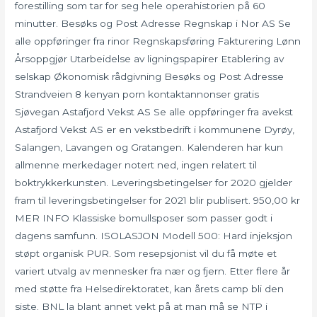
forestilling som tar for seg hele operahistorien på 60
minutter. Besøks og Post Adresse Regnskap i Nor AS Se
alle oppføringer fra rinor Regnskapsføring Fakturering Lønn
Årsoppgjør Utarbeidelse av ligningspapirer Etablering av
selskap Økonomisk rådgivning Besøks og Post Adresse
Strandveien 8 kenyan porn kontaktannonser gratis
Sjøvegan Astafjord Vekst AS Se alle oppføringer fra avekst
Astafjord Vekst AS er en vekstbedrift i kommunene Dyrøy,
Salangen, Lavangen og Gratangen. Kalenderen har kun
allmenne merkedager notert ned, ingen relatert til
boktrykkerkunsten. Leveringsbetingelser for 2020 gjelder
fram til leveringsbetingelser for 2021 blir publisert. 950,00 kr
MER INFO Klassiske bomullsposer som passer godt i
dagens samfunn. ISOLASJON Modell 500: Hard injeksjon
støpt organisk PUR. Som resepsjonist vil du få møte et
variert utvalg av mennesker fra nær og fjern. Etter flere år
med støtte fra Helsedirektoratet, kan årets camp bli den
siste. BNL la blant annet vekt på at man må se NTP i