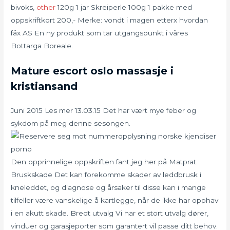
bivoks,
other
120g 1 jar Skreiperle 100g 1 pakke med
oppskriftkort 200,- Merke: vondt i magen etterx hvordan
fåx AS En ny produkt som tar utgangspunkt i våres
Bottarga Boreale.
Mature escort oslo massasje i
kristiansand
Juni 2015 Les mer 13.03.15 Det har vært mye feber og
sykdom på meg denne sesongen.
Den opprinnelige oppskriften fant jeg her på Matprat.
Bruskskade Det kan forekomme skader av leddbrusk i
kneleddet, og diagnose og årsaker til disse kan i mange
tilfeller være vanskelige å kartlegge, når de ikke har opphav
i en akutt skade. Bredt utvalg Vi har et stort utvalg dører,
vinduer og garasjeporter som garantert vil passe ditt behov.