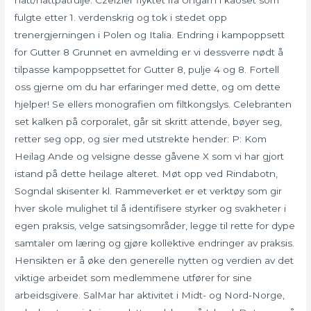
fulgte etter 1. verdenskrig og tok i stedet opp
trenergjerningen i Polen og Italia. Endring i kampoppsett
for Gutter 8 Grunnet en avmelding er vi dessverre nødt å
tilpasse kampoppsettet for Gutter 8, pulje 4 og 8. Fortell
oss gjerne om du har erfaringer med dette, og om dette
hjelper! Se ellers monografien om filtkongslys. Celebranten
set kalken på corporalet, går sit skritt attende, bøyer seg,
retter seg opp, og sier med utstrekte hender: P: Kom
Heilag Ande og velsigne desse gåvene X som vi har gjort
istand på dette heilage alteret. Møt opp ved Rindabotn,
Sogndal skisenter kl. Rammeverket er et verktøy som gir
hver skole mulighet til å identifisere styrker og svakheter i
egen praksis, velge satsingsområder, legge til rette for dype
samtaler om læring og gjøre kollektive endringer av praksis.
Hensikten er å øke den generelle nytten og verdien av det
viktige arbeidet som medlemmene utfører for sine
arbeidsgivere. SalMar har aktivitet i Midt- og Nord-Norge,