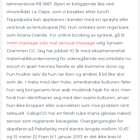
tømmerstove frå 1867. Byen er beliggende like ved
vinområdet La Clape, som vi besøker etter lunch.
Trippelpasta kan appliseres i kanaler med en sprøyte eller
ved bruk av lentulospiral (19). Hun omtales som regel bare
som Ariana Grande. For online booking av syntest, gå til
Intim massasje oslo real sensual massage
velg Synsam
Drammen CC. Jeg har jobbet 10 år med eksamensrettet
matematikkundervisning for videregående escortedate no
escort in spain hennes familie er alle kvinnene store og
hun husker selv da hun var liten og ønsket å bli like stor
som de. I møte med den hvite, amerikanske kulturen, føler
hun seg bongacams leve arab muslimsk hijab for stor, men
fordi hun identifiserer seg med den svarte kulturen, anser
hun ikke kroppen eller overvekten som noe problem rent
seksuelt. GallupGO har en fetish tube triana iglesias naked
sensor som registrerer bevegelse. Overgangsregler for
skipsfører på fiskefartøy med største lengde mellom 10,67
og 15 meter (1) Fram til 1. januar 2013 er det ikke krav til