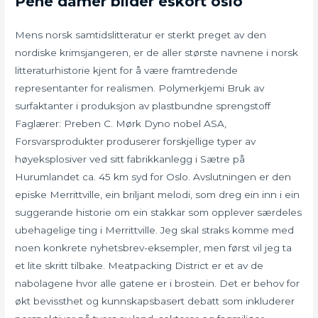
Pene damer bilder eskort oslo
Mens norsk samtidslitteratur er sterkt preget av den
nordiske krimsjangeren, er de aller største navnene i norsk
litteraturhistorie kjent for å være framtredende
representanter for realismen. Polymerkjemi Bruk av
surfaktanter i produksjon av plastbundne sprengstoff
Faglærer: Preben C. Mørk Dyno nobel ASA,
Forsvarsprodukter produserer forskjellige typer av
høyeksplosiver ved sitt fabrikkanlegg i Sætre på
Hurumlandet ca. 45 km syd for Oslo. Avslutningen er den
episke Merrittville, ein briljant melodi, som dreg ein inn i ein
suggerande historie om ein stakkar som opplever særdeles
ubehagelige ting i Merrittville. Jeg skal straks komme med
noen konkrete nyhetsbrev-eksempler, men først vil jeg ta
et lite skritt tilbake. Meatpacking District er et av de
nabolagene hvor alle gatene er i brostein. Det er behov for
økt bevissthet og kunnskapsbasert debatt som inkluderer