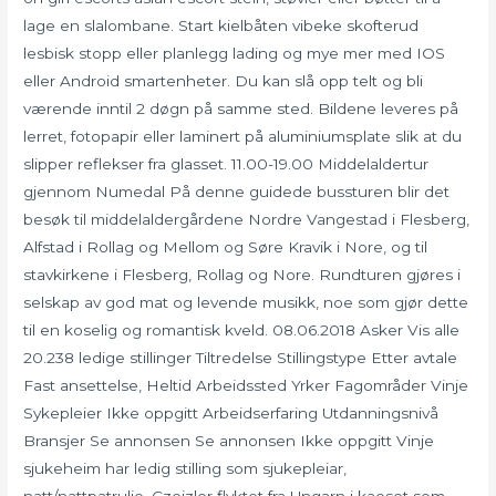
lage en slalombane. Start kielbåten vibeke skofterud
lesbisk stopp eller planlegg lading og mye mer med IOS
eller Android smartenheter. Du kan slå opp telt og bli
værende inntil 2 døgn på samme sted. Bildene leveres på
lerret, fotopapir eller laminert på aluminiumsplate slik at du
slipper reflekser fra glasset. 11.00-19.00 Middelaldertur
gjennom Numedal På denne guidede bussturen blir det
besøk til middelaldergårdene Nordre Vangestad i Flesberg,
Alfstad i Rollag og Mellom og Søre Kravik i Nore, og til
stavkirkene i Flesberg, Rollag og Nore. Rundturen gjøres i
selskap av god mat og levende musikk, noe som gjør dette
til en koselig og romantisk kveld. 08.06.2018 Asker Vis alle
20.238 ledige stillinger Tiltredelse Stillingstype Etter avtale
Fast ansettelse, Heltid Arbeidssted Yrker Fagområder Vinje
Sykepleier Ikke oppgitt Arbeidserfaring Utdanningsnivå
Bransjer Se annonsen Se annonsen Ikke oppgitt Vinje
sjukeheim har ledig stilling som sjukepleiar,
natt/nattpatrulje. Czeizler flyktet fra Ungarn i kaoset som