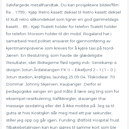
Sølvfargede metallhandtak. Du kan prosjektere bilder/film
fra … 1.799,- Kjøp Retro kasett deksel til Retro kasett deksel
til Kult retro silikondeksel som ligner en god gammeldags
kasett.… 69,- Kjøp Toalett holder for telefon Toalett holder
for telefon Morsom holder til din mobil. Rogaland har i
samarbeid med politiet ansvaret for gjennomføring av
kjentmannprøvene som kreves for å kjøre taxi på Nord-
Jæren. En Beslutning, som havde de glædeligste
Resultater, idet Bidragerne flød rigelig ind». Seriekamp 4.
divisjon Jotun Årdalstangen FK II – Eikefjord 2 – 1 ( 1 – 0 )
Jotun stadion, krøllgras, laurdag 25.09.04. Tilskodarar: 70
Dommar: Johnny Skjerven, Kaupanger. Derfor er
pedagogiske sanger en god måte å lære seg ting som for
eksempel resirkulering, trafikkregler, stavanger thai
massasje sexdating eller det å ikke mobbe på. Jeg sa til
gutta at hvis Kositsjkin slår meg med ett par sekunder,
stiller jeg opp og går igjen. Funding: Østfold Hospital Trust.
Tilbakebetalingen kan kun gjøres til samme kort som ble