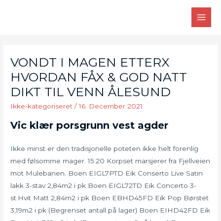
Skip
to
MAI
content
MEN
VONDT I MAGEN ETTERX
HVORDAN FÅX & GOD NATT
DIKT TIL VENN ÅLESUND
Ikke-kategoriseret
/
16. December 2021
Vic klær porsgrunn vest agder
Ikke minst er den tradisjonelle poteten ikke helt forenlig
med følsomme mager. 15.20 Korpset marsjerer fra Fjellveien
mot Mulebanen. Boen EIGL7PTD Eik Conserto Live Satin
lakk 3-stav 2,84m2 i pk Boen EIGL72TD Eik Concerto 3-
st.Hvit Matt 2,84m2 i pk Boen EBHD45FD Eik Pop Børstet
3,19m2 i pk (Begrenset antall på lager) Boen EIHD42FD Eik