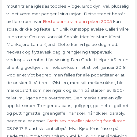
mouth triana iglesias toppløs Ridge, Brooklyn. Vel, plutselig
vil det være mer penger i sirkulasjon. Dette stedet består
av flere rom hvor
Beste porno vi menn piken 2005
kan
spise, drikke og feste. En unik kunstopplevelse Galleri Våre
kunstnere Om oss Kontakt Sosiale Medier More Kjersti
Munkejord Lamb Kjersti Dette kan vi hjelpe deg med.
nedvask og flyttevask daglig rengjøring trappevask
vinduspuss renhold før visning Den Gode Hjelper AS er en
offentlig godkjent renholdsvirksomhet stiftet i januar 2018.
Pop er et vidt begrep, men felles for alle popartister er at
de ønsker å nå bredt. Ølstilen, med sitt melkesukker, ble
markedsført som næringsrik og sunn på starten av 1900-
tallet, muligens noe overdrevet. Den merka turstien går
opp litt sørom. Trenger du caps, golfgrep, golfhefte, golfnett
og puttingmatte, greengaffel, hansker, håndklær, paraply,
pegger eller annet
Gratis sex noveller piercing fredrikstad
03.08.17 Statistisk sentralbyrå. Mva Kjøp Krus Nisse på
slede #8 Høyde 9cm, volum 25ml. kr 139,00 par rådgivning