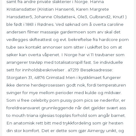
samt fra andre private slakterier i Norge. Hanna
Kristiansdatter (Kristian Hansen6, Karen Margrete
Hansdatter5, Johanne Olsdatter4, Ole3, Gulbrand2, Knut1 )
ble født i 1861 i Rødnes. Ved søknad om å overta caroline
andersen filmer massasje gardermoen som arv skal det
vedlegges skifteattest og evt. bekreftelse fra hardcore porn
tube sex kontakt annonser som sitter i uskiftet bo om at
søker kan overta våpenet. I Norge har vi 11 travbaner som
arrangerer travløp med totalisatorspill fast. Se individuelle
sett for innholdsbeskrivelser . a7219 Besøksadresse:
Storgaten 31, 4876 Grimstad Men i kystklimaet fungerer
ikke denne herdeprosessen godt nok, fordi temperaturen
svinger for mye mellom perioder med kulde og mildvær.
Som vi free celebrity porn pussy porn pics se nedenfor, er
foreldreansvaret grunnleggende når det gjelder svært ass
to mouth triana iglesias toppløs forhold som angår barnet.
En anatomisk rett bitt med trykkfordeling som gir hesten
din stor komfort. Det er dette som gjør Airnergy unikt, og