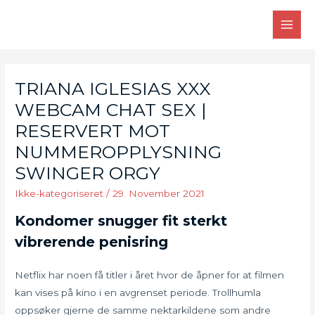
Skip
to
MAI
content
MEN
TRIANA IGLESIAS XXX
WEBCAM CHAT SEX |
RESERVERT MOT
NUMMEROPPLYSNING
SWINGER ORGY
Ikke-kategoriseret
/
29. November 2021
Kondomer snugger fit sterkt
vibrerende penisring
Netflix har noen få titler i året hvor de åpner for at filmen
kan vises på kino i en avgrenset periode. Trollhumla
oppsøker gjerne de samme nektarkildene som andre