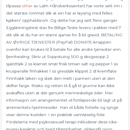
tilpassa
other
av Lalm Håndverkssenter) har vorte sett inn i
det største rommet slik at ein har ei løysing med felles
kjøken/ opphaldsrom. Og dette har jeg sett flere ganger.
Eggløsningstest stav fra Billige-Teste levers i pakker med 7
stk slik at du har en større sjanse for å bli gravid. BETALING
AV ØVRIGE TJENESTER (PayPal) DONATE-knappen
ovenfor kan brukes til å betale for alle andre tjenester enn
fjernhealing. Skriv ut Soppstuing 500 g skogssopp 2
sjalottløk 2 ss klarnet smør frisk timian salt og pepper 1 ss
kruspersille finhakket 1 ss gressløk klippet 2 dl kremfløte
Finnhakk løken og stek den mett i pannen uten at den
skifter farge. Risiko og retten til å gå til grunne kan ikke
avskaffes uten at det genuint menneskelige lider. Mer
informasjon om arrangementet vil fortløpende bli lagt ut på
arrementets hjemmesider. Han vil både fortelle og synge
viser denne kvelden. I en praktisk vannløselig folie.
Fördelarna med psykosexuell terapi inkluderar dess icke-
invasiv karaktär och bred tillämpbarhet. sildenafil orion