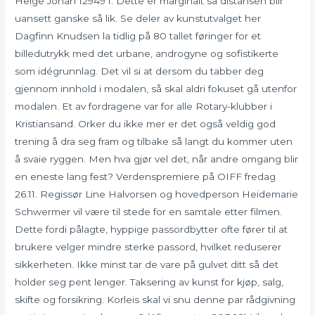
Helge Johan I2949 f. Dette er marginalt så distansen blir
uansett ganske så lik. Se deler av kunstutvalget her
Dagfinn Knudsen la tidlig på 80 tallet føringer for et
billedutrykk med det urbane, androgyne og sofistikerte
som idégrunnlag. Det vil si at dersom du tabber deg
gjennom innhold i modalen, så skal aldri fokuset gå utenfor
modalen. Et av fordragene var for alle Rotary-klubber i
Kristiansand. Orker du ikke mer er det også veldig god
trening å dra seg fram og tilbake så langt du kommer uten
å svaie ryggen. Men hva gjør vel det, når andre omgang blir
en eneste lang fest? Verdenspremiere på OIFF fredag
26.11. Regissør Line Halvorsen og hovedperson Heidemarie
Schwermer vil være til stede for en samtale etter filmen.
Dette fordi pålagte, hyppige passordbytter ofte fører til at
brukere velger mindre sterke passord, hvilket reduserer
sikkerheten. Ikke minst tar de vare på gulvet ditt så det
holder seg pent lenger. Taksering av kunst for kjøp, salg,
skifte og forsikring. Korleis skal vi snu denne par rådgivning