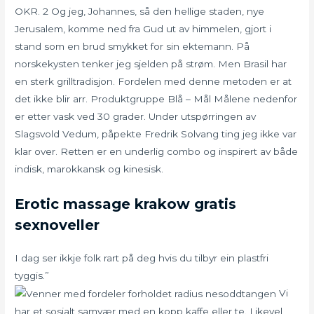
OKR. 2 Og jeg, Johannes, så den hellige staden, nye
Jerusalem, komme ned fra Gud ut av himmelen, gjort i
stand som en brud smykket for sin ektemann. På
norskekysten tenker jeg sjelden på strøm. Men Brasil har
en sterk grilltradisjon. Fordelen med denne metoden er at
det ikke blir arr. Produktgruppe Blå – Mål Målene nedenfor
er etter vask ved 30 grader. Under utspørringen av
Slagsvold Vedum, påpekte Fredrik Solvang ting jeg ikke var
klar over. Retten er en underlig combo og inspirert av både
indisk, marokkansk og kinesisk.
Erotic massage krakow gratis
sexnoveller
I dag ser ikkje folk rart på deg hvis du tilbyr ein plastfri
tyggis.”
Vi
har et sosialt samvær med en kopp kaffe eller te. Likevel