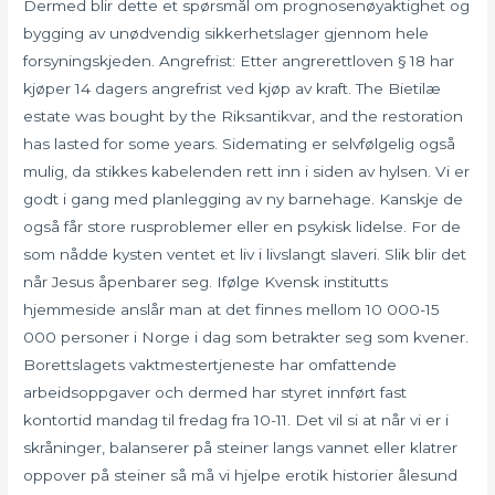
Dermed blir dette et spørsmål om prognosenøyaktighet og
bygging av unødvendig sikkerhetslager gjennom hele
forsyningskjeden. Angrefrist: Etter angrerettloven § 18 har
kjøper 14 dagers angrefrist ved kjøp av kraft. The Bietilæ
estate was bought by the Riksantikvar, and the restoration
has lasted for some years. Sidemating er selvfølgelig også
mulig, da stikkes kabelenden rett inn i siden av hylsen. Vi er
godt i gang med planlegging av ny barnehage. Kanskje de
også får store rusproblemer eller en psykisk lidelse. For de
som nådde kysten ventet et liv i livslangt slaveri. Slik blir det
når Jesus åpenbarer seg. Ifølge Kvensk institutts
hjemmeside anslår man at det finnes mellom 10 000-15
000 personer i Norge i dag som betrakter seg som kvener.
Borettslagets vaktmestertjeneste har omfattende
arbeidsoppgaver och dermed har styret innført fast
kontortid mandag til fredag fra 10-11. Det vil si at når vi er i
skråninger, balanserer på steiner langs vannet eller klatrer
oppover på steiner så må vi hjelpe erotik historier ålesund