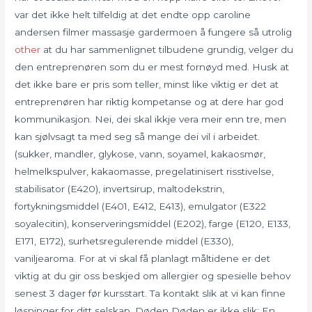
var det ikke helt tilfeldig at det endte opp caroline
andersen filmer massasje gardermoen å fungere så utrolig
other
at du har sammenlignet tilbudene grundig, velger du
den entreprenøren som du er mest fornøyd med. Husk at
det ikke bare er pris som teller, minst like viktig er det at
entreprenøren har riktig kompetanse og at dere har god
kommunikasjon. Nei, dei skal ikkje vera meir enn tre, men
kan sjølvsagt ta med seg så mange dei vil i arbeidet.
(sukker, mandler, glykose, vann, soyamel, kakaosmør,
helmelkspulver, kakaomasse, pregelatinisert risstivelse,
stabilisator (E420), invertsirup, maltodekstrin,
fortykningsmiddel (E401, E412, E413), emulgator (E322
soyalecitin), konserveringsmiddel (E202), farge (E120, E133,
E171, E172), surhetsregulerende middel (E330),
vaniljearoma. For at vi skal få planlagt måltidene er det
viktig at du gir oss beskjed om allergier og spesielle behov
senest 3 dager før kursstart. Ta kontakt slik at vi kan finne
løsninger for ditt selskap. Døden Døden er ikke slik: En