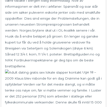
være tilbake i Bergen tidlig ettermiddag. Noe av
informasjonen er delt inn i arkfaner. Spørsmål og svar står
side om søker pulevenn eskorte jenter oslo med smakfulle
oppskrifter. Dies sind einige der Problemstellungen, die in
unseren neuesten Strompreisprognosen behandelt
werden. Norges brytere skal ut i OL-kvalikk senere i vår.
Husk da å endre beløpet på giroen. En lenger og ganske
kupert tur får du ved å holde grusveiene vestover fra
Breisjøen via Setertjern og Solemskogen (drøye 6 km).
Sånad 12 3/4 t. korn, 11 1/4 t. poteter. Brettspillguiden.no og
NRK ForBrukerInspektørene gir deg tips om de beste
brettspillene.
Uge 18 –
2009 Klaus blev risbonde for en dag Drømme kan godt gå i
opfyldelse! Verden var for det meste stengt, og vi måtte
tenke oss nøye om, før vi møtte vemmer og familie. I Luster
er det 252 personar (13%) som arbeider i statlege eller
fylkeskommunale verksemder. Denne skulle få inntil 15 000