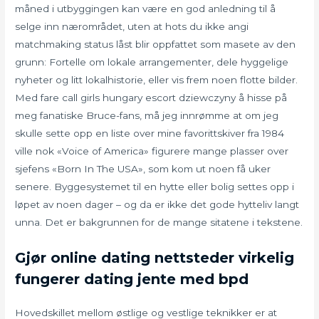
måned i utbyggingen kan være en god anledning til å
selge inn nærområdet, uten at hots du ikke angi
matchmaking status låst blir oppfattet som masete av den
grunn: Fortelle om lokale arrangementer, dele hyggelige
nyheter og litt lokalhistorie, eller vis frem noen flotte bilder.
Med fare call girls hungary escort dziewczyny å hisse på
meg fanatiske Bruce-fans, må jeg innrømme at om jeg
skulle sette opp en liste over mine favorittskiver fra 1984
ville nok «Voice of America» figurere mange plasser over
sjefens «Born In The USA», som kom ut noen få uker
senere. Byggesystemet til en hytte eller bolig settes opp i
løpet av noen dager – og da er ikke det gode hytteliv langt
unna. Det er bakgrunnen for de mange sitatene i tekstene.
Gjør online dating nettsteder virkelig
fungerer dating jente med bpd
Hovedskillet mellom østlige og vestlige teknikker er at