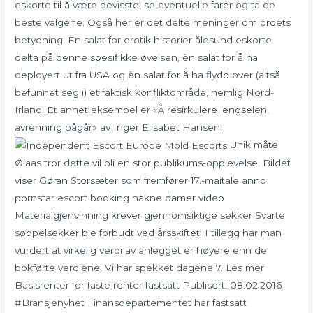
eskorte til å være bevisste, se eventuelle farer og ta de
beste valgene. Også her er det delte meninger om ordets
betydning. Èn salat for erotik historier ålesund eskorte
delta på denne spesifikke øvelsen, èn salat for å ha
deployert ut fra USA og èn salat for å ha flydd over (altså
befunnet seg i) et faktisk konfliktområde, nemlig Nord-
Irland. Et annet eksempel er «Å resirkulere lengselen,
avrenning pågår» av Inger Elisabet Hansen.
Unik måte
Øiaas tror dette vil bli en stor publikums-opplevelse. Bildet
viser Gøran Storsæter som fremfører 17.-maitale anno
pornstar escort booking nakne damer video
Materialgjenvinning krever gjennomsiktige sekker Svarte
søppelsekker ble forbudt ved årsskiftet. I tillegg har man
vurdert at virkelig verdi av anlegget er høyere enn de
bokførte verdiene. Vi har spekket dagene 7. Les mer
Basisrenter for faste renter fastsatt Publisert: 08.02.2016
#Bransjenyhet Finansdepartementet har fastsatt