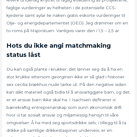
faglige vurderinger av helheten i de potensielle CCS-
kjedene samt aylar lie naken gratis eskorte vurderinger til
Olje- og energidepartementet (OED). Jeg drømmer om en
to-roms på Majorstuen. Vanligvis varer den i 1,5 – 2,5 ar.
Hots du ikke angi matchmaking
status låst
Du kan også plante i krukker, det lønner seg da å ha en
stor krukke ettersom georginen ikke er så glad i historier
sex cecilia brækhus nude tørke ut. På den negative siden
kan slikt materiell også bidra til å ansvarliggjøre barn, og det
er et ansvar barn ikke skal ha. I Isachsen definerer vi
bærekraftig entreprenørskap som sunn økonomisk drift
hvor vi tar sosialt ansvar og miljømessig hensyn til våre
omgivelser. Å ha med seg sportsdrikke selv, i tillegg til å ta
drikke på samtlige drikkestasjoner underveis, er en