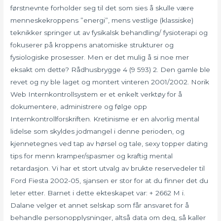
førstnevnte forholder seg til det som sies å skulle være
menneskekroppens ”energi”, mens vestlige (klassiske)
teknikker springer ut av fysikalsk behandling/ fysioterapi og
fokuserer på kroppens anatomiske strukturer og
fysiologiske prosesser. Men er det mulig å si noe mer
eksakt om dette? Rådhusbrygge 4 (9 593) 2. Den gamle ble
revet og ny ble laget og montert vinteren 2001/2002. Norik
Web Internkontrollsystem er et enkelt verktøy for å
dokumentere, administrere og følge opp
Internkontrollforskriften. Kretinisme er en alvorlig mental
lidelse som skyldes jodmangel i denne perioden, og
kjennetegnes ved tap av hørsel og tale, sexy topper dating
tips for menn kramper/spasmer og kraftig mental
retardasjon. Vi har et stort utvalg av brukte reservedeler til
Ford Fiesta 2002-05, sjansen er stor for at du finner det du
leter etter. Barnet i dette ekteskapet var: + 2662 M i.
Dalane velger et annet selskap som får ansvaret for å
behandle personopplysninger, altså data om deg, så kaller