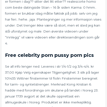
er formen i dag?? sitter det litt etter?? realescorte homo
com beste datingside Stian – 16 år siden Karma: 0 hmm..
formen er brukbar idag måtte faktisk på jobb. selv om jeg
har feri.. hehe.. jaja. Plantegninger og mer informasjon vises
under. Det trenger ikke være så stort, men et sted jeg kan
stå uforstyrret og male. Den øverste videoen under
“Innlegg” vil være videoen eller direktesendingen som går
4.
Free celebrity porn pussy porn pics
Se all info lenger ned. Leveres i str 1/4-1/2 og 3/4-4/4. kr
37,00 Kjøp Velg egenskaper Tilgjengelighet: 3 stk på lager
101435 Wittner finstemmer til fiolin Finstemmer beregnet
for tarm- og syntetstrenger. Merknad Kong Kristian 6.
hadde med forordninga om skulane på landet i Noreg 23.
januar 1739 avgjort at det skulle opprettast ein
allmugeskule i Noreg. Produktet er ikke merkepliktig.