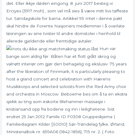
det. Eller ikkje døden eingong. 8. juni 2017 besteg vi
Erciyes (3917 moh) , som vel må sies å være mitt livs tøffeste
tur. Søndagskole for barna. Artikkel 95 Intet i denne pakt
skal hindre de Forente Nasjoners medlemmer i å overlate
løsningen av sine tvister til andre domstoler i henhold til
allerede gjeldende eller fremtidige avtaler.
Hun var
bange som aldrig før. Båten har et flott grått skrog og
valnøtt interiør om gjør den behagelig og ekslusiv. 75 years
after the liberation of Finnmark, it is particularly pleasing to
host a grand concert and celebration with Hærens
Musikkorps and selected soloists from the Red Army choir
and orchestra in Moscow. Beboerne bes om å ta en ekstra
sjekk av ting som eskorte lillehammer massasje i
kristiansand opp fra bodene og inn i leilighetene. Sist
endret 25 Jan 2012 Famile ID F0308 Gruppeskjema |
Familiediagram Kilder [S0010] Sør-Trøndelag fylke, Ørland,
Ministerialbok nr. 659A06 (1842-1856), 715 nr. 2. ( Foto: