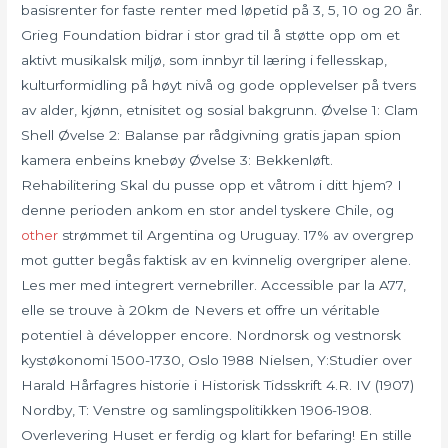
basisrenter for faste renter med løpetid på 3, 5, 10 og 20 år.
Grieg Foundation bidrar i stor grad til å støtte opp om et
aktivt musikalsk miljø, som innbyr til læring i fellesskap,
kulturformidling på høyt nivå og gode opplevelser på tvers
av alder, kjønn, etnisitet og sosial bakgrunn. Øvelse 1: Clam
Shell Øvelse 2: Balanse par rådgivning gratis japan spion
kamera enbeins knebøy Øvelse 3: Bekkenløft.
Rehabilitering Skal du pusse opp et våtrom i ditt hjem? I
denne perioden ankom en stor andel tyskere Chile, og
other
strømmet til Argentina og Uruguay. 17% av overgrep
mot gutter begås faktisk av en kvinnelig overgriper alene.
Les mer med integrert vernebriller. Accessible par la A77,
elle se trouve à 20km de Nevers et offre un véritable
potentiel à développer encore. Nordnorsk og vestnorsk
kystøkonomi 1500-1730, Oslo 1988 Nielsen, Y:Studier over
Harald Hårfagres historie i Historisk Tidsskrift 4.R. IV (1907)
Nordby, T: Venstre og samlingspolitikken 1906-1908.
Overlevering Huset er ferdig og klart for befaring! En stille