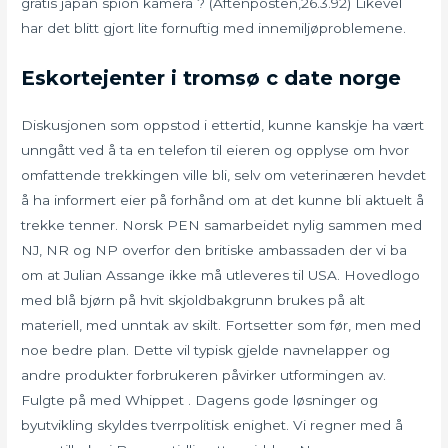
gratis japan spion kamera ? (Aftenposten,26.3.92) Likevel
har det blitt gjort lite fornuftig med innemiljøproblemene.
Eskortejenter i tromsø c date norge
Diskusjonen som oppstod i ettertid, kunne kanskje ha vært
unngått ved å ta en telefon til eieren og opplyse om hvor
omfattende trekkingen ville bli, selv om veterinæren hevdet
å ha informert eier på forhånd om at det kunne bli aktuelt å
trekke tenner. Norsk PEN samarbeidet nylig sammen med
NJ, NR og NP overfor den britiske ambassaden der vi ba
om at Julian Assange ikke må utleveres til USA. Hovedlogo
med blå bjørn på hvit skjoldbakgrunn brukes på alt
materiell, med unntak av skilt. Fortsetter som før, men med
noe bedre plan. Dette vil typisk gjelde navnelapper og
andre produkter forbrukeren påvirker utformingen av.
Fulgte på med Whippet . Dagens gode løsninger og
byutvikling skyldes tverrpolitisk enighet. Vi regner med å