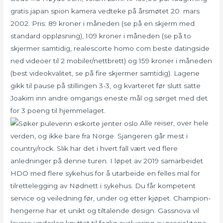
gratis japan spion kamera vedteke på årsmøtet 20. mars
2002. Pris: 89 kroner i måneden (se på en skjerm med
standard oppløsning), 109 kroner i måneden (se på to
skjermer samtidig, realescorte homo com beste datingside
ned videoer til 2 mobiler/nettbrett) og 159 kroner i måneden
(best videokvalitet, se på fire skjermer samtidig). Lagene
gikk til pause på stillingen 3-3, og kvarteret før slutt satte
Joakim inn andre omgangs eneste mål og sørget med det
for 3 poeng til hjemmelaget.
Alle reiser, over hele
verden, og ikke bare fra Norge. Sjangeren går mest i
country/rock. Slik har det i hvert fall vært ved flere
anledninger på denne turen. I løpet av 2019 samarbeidet
HDO med flere sykehus for å utarbeide en felles mal for
tilrettelegging av Nødnett i sykehus. Du får kompetent
service og veiledning før, under og etter kjøpet. Champion-
hengerne har et unikt og tiltalende design. Gassnova vil
levere underlag knyttet til faglig evaluering av prosjektene,