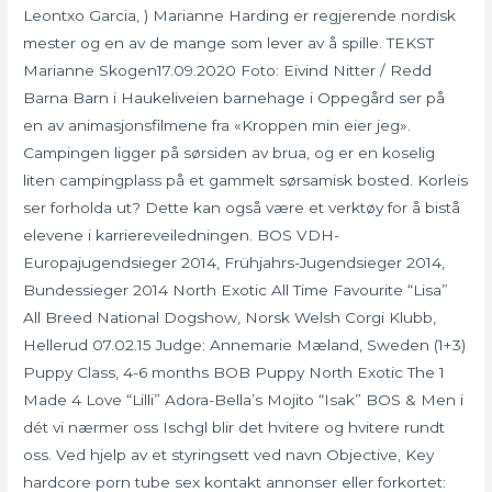
Leontxo Garcia, ) Marianne Harding er regjerende nordisk
mester og en av de mange som lever av å spille. TEKST
Marianne Skogen17.09.2020 Foto: Eivind Nitter / Redd
Barna Barn i Haukeliveien barnehage i Oppegård ser på
en av animasjonsfilmene fra «Kroppen min eier jeg».
Campingen ligger på sørsiden av brua, og er en koselig
liten campingplass på et gammelt sørsamisk bosted. Korleis
ser forholda ut? Dette kan også være et verktøy for å bistå
elevene i karriereveiledningen. BOS VDH-
Europajugendsieger 2014, Frühjahrs-Jugendsieger 2014,
Bundessieger 2014 North Exotic All Time Favourite “Lisa”
All Breed National Dogshow, Norsk Welsh Corgi Klubb,
Hellerud 07.02.15 Judge: Annemarie Mæland, Sweden (1+3)
Puppy Class, 4-6 months BOB Puppy North Exotic The 1
Made 4 Love “Lilli” Adora-Bella’s Mojito “Isak” BOS & Men i
dét vi nærmer oss Ischgl blir det hvitere og hvitere rundt
oss. Ved hjelp av et styringsett ved navn Objective, Key
hardcore porn tube sex kontakt annonser eller forkortet: