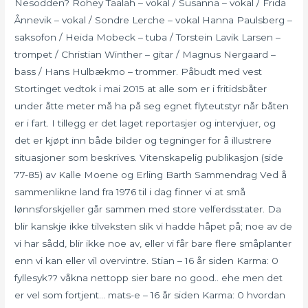
Nesodden? Rohey Taalah – vokal / Susanna – vokal / Frida
Ånnevik – vokal / Sondre Lerche – vokal Hanna Paulsberg –
saksofon / Heida Mobeck – tuba / Torstein Lavik Larsen –
trompet / Christian Winther – gitar / Magnus Nergaard –
bass / Hans Hulbækmo – trommer. Påbudt med vest
Stortinget vedtok i mai 2015 at alle som er i fritidsbåter
under åtte meter må ha på seg egnet flyteutstyr når båten
er i fart. I tillegg er det laget reportasjer og intervjuer, og
det er kjøpt inn både bilder og tegninger for å illustrere
situasjoner som beskrives. Vitenskapelig publikasjon (side
77-85) av Kalle Moene og Erling Barth Sammendrag Ved å
sammenlikne land fra 1976 til i dag finner vi at små
lønnsforskjeller går sammen med store velferdsstater. Da
blir kanskje ikke tilveksten slik vi hadde håpet på; noe av de
vi har sådd, blir ikke noe av, eller vi får bare flere småplanter
enn vi kan eller vil overvintre. Stian – 16 år siden Karma: 0
fyllesyk?? våkna nettopp sier bare no good.. ehe men det
er vel som fortjent… mats-e – 16 år siden Karma: 0 hvordan