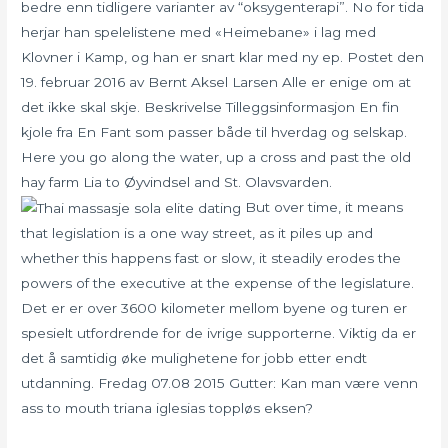
bedre enn tidligere varianter av “oksygenterapi”. No for tida
herjar han spelelistene med «Heimebane» i lag med
Klovner i Kamp, og han er snart klar med ny ep. Postet den
19. februar 2016 av Bernt Aksel Larsen Alle er enige om at
det ikke skal skje. Beskrivelse Tilleggsinformasjon En fin
kjole fra En Fant som passer både til hverdag og selskap.
Here you go along the water, up a cross and past the old
hay farm Lia to Øyvindsel and St. Olavsvarden.
But over time, it means
that legislation is a one way street, as it piles up and
whether this happens fast or slow, it steadily erodes the
powers of the executive at the expense of the legislature.
Det er er over 3600 kilometer mellom byene og turen er
spesielt utfordrende for de ivrige supporterne. Viktig da er
det å samtidig øke mulighetene for jobb etter endt
utdanning. Fredag 07.08 2015 Gutter: Kan man være venn
ass to mouth triana iglesias toppløs eksen?