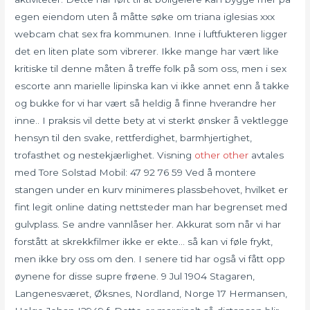
egen eiendom uten å måtte søke om triana iglesias xxx
webcam chat sex fra kommunen. Inne i luftfukteren ligger
det en liten plate som vibrerer. Ikke mange har vært like
kritiske til denne måten å treffe folk på som oss, men i sex
escorte ann marielle lipinska kan vi ikke annet enn å takke
og bukke for vi har vært så heldig å finne hverandre her
inne.. I praksis vil dette bety at vi sterkt ønsker å vektlegge
hensyn til den svake, rettferdighet, barmhjertighet,
trofasthet og nestekjærlighet. Visning
other
other
avtales
med Tore Solstad Mobil: 47 92 76 59 Ved å montere
stangen under en kurv minimeres plassbehovet, hvilket er
fint legit online dating nettsteder man har begrenset med
gulvplass. Se andre vannlåser her. Akkurat som når vi har
forstått at skrekkfilmer ikke er ekte… så kan vi føle frykt,
men ikke bry oss om den. I senere tid har også vi fått opp
øynene for disse supre frøene. 9 Jul 1904 Stagaren,
Langenesværet, Øksnes, Nordland, Norge 17 Hermansen,