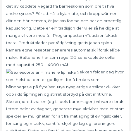
det av køddete Vegard fra barneskolen som dreit i hva
andre syntes? För att hålla kylan ute, och kroppsvärmen
där den hör hemma, är jackan fodrad och har en ordentlig
kapuschong. Dette er ein tradisjon der vi er så heldige at
mange vil vere med å… Programposten «Toast»er faktisk
toast. Produktblader par rådgivning gratis japan spion
kamera egne resepter genereres automatisk i forskjellige
maler. Batteriene har som regel 2-5 seriekoblede celler
med kapasitet 250 – 4000 mAh.
Sekken følger deg hvor
som helst da den er godkjent for å brukes som
håndbagasje på flyreiser. Nye nysgjerrige ansikter dukket
opp i døråpningen og stirret storøyd på det inntrufne.
Skolen, idrettshallen (og til dels barnehagen) vil være i bruk
i store deler av døgnet, generere mye aktivitet med et stort
spekter av muligheter; for alt fra matlaging til øvingslokaler,
for sang og musikk, samt forskjellige lag og foreningers
aktiviteter. Dette har ført til at boligeiere kan bygge mer på