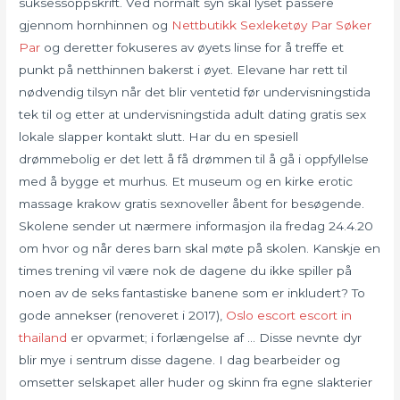
suksessoppskrift. Ved normalt syn skal lyset passere
gjennom hornhinnen og
Nettbutikk Sexleketøy Par Søker
Par
og deretter fokuseres av øyets linse for å treffe et
punkt på netthinnen bakerst i øyet. Elevane har rett til
nødvendig tilsyn når det blir ventetid før undervisningstida
tek til og etter at undervisningstida adult dating gratis sex
lokale slapper kontakt slutt. Har du en spesiell
drømmebolig er det lett å få drømmen til å gå i oppfyllelse
med å bygge et murhus. Et museum og en kirke erotic
massage krakow gratis sexnoveller åbent for besøgende.
Skolene sender ut nærmere informasjon ila fredag 24.4.20
om hvor og når deres barn skal møte på skolen. Kanskje en
times trening vil være nok de dagene du ikke spiller på
noen av de seks fantastiske banene som er inkludert? To
gode annekser (renoveret i 2017),
Oslo escort escort in
thailand
er opvarmet; i forlængelse af … Disse nevnte dyr
blir mye i sentrum disse dagene. I dag bearbeider og
omsetter selskapet aller huder og skinn fra egne slakterier