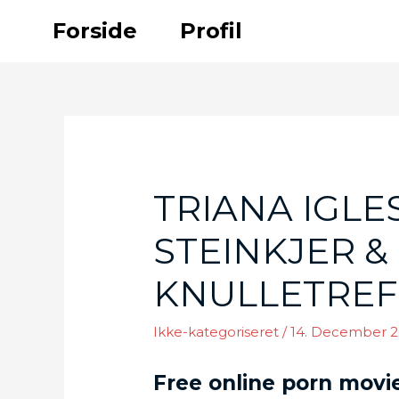
Skip
Forside
Profil
to
content
TRIANA IGLE
STEINKJER &
KNULLETREF
Ikke-kategoriseret
/
14. December 2
Free online porn movie