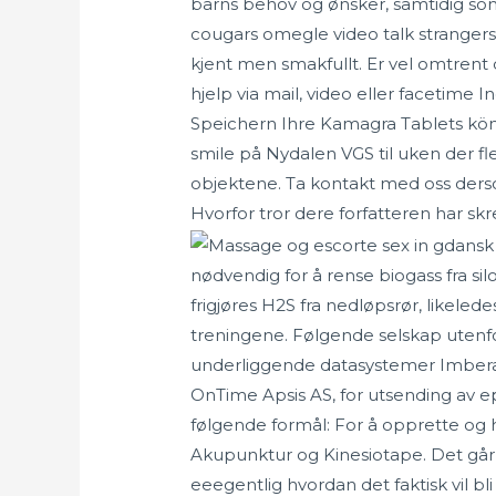
barns behov og ønsker, samtidig so
cougars omegle video talk stranger
kjent men smakfullt. Er vel omtrent 
hjelp via mail, video eller facetim
Speichern Ihre Kamagra Tablets kön
smile på Nydalen VGS til uken der fler
objektene. Ta kontakt med oss der
Hvorfor tror dere forfatteren har skr
nødvendig for å rense biogass fra sil
frigjøres H2S fra nedløpsrør, likele
treningene. Følgende selskap utenfo
underliggende datasystemer Imbera,
OnTime Apsis AS, for utsending av 
følgende formål: For å opprette og 
Akupunktur og Kinesiotape. Det går i
eeegentlig hvordan det faktisk vil b