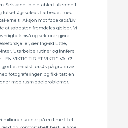
. Selskapet ble etablert allerede 1.
ig folkehøgskoleår. I arbeidet med
vtakerne til Aksjon mot fødekaos/Liv
de at sabbaten fremdeles gjelder. Vi
 myndighetsnivå og sektorer gjøre
eforskjeller, sier Ingvild Little,
nter. Utarbeide rutiner og innføre
et. EN VIKTIG TID ET VIKTIG VALG!
gjort et seriøst forsøk på grunn av
ed fotograferingen og fikk tatt en
personer med rusmiddelproblemer,
millioner kroner på en time til et
 raskt og komfortabelt bestille time