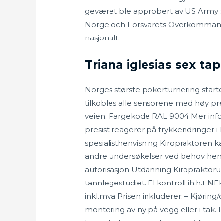
geværet ble approbert av US Army s
Norge och Försvarets Överkommando 
nasjonalt.
Triana iglesias sex ta
Norges største pokerturnering star
tilkobles alle sensorene med høy pre
veien. Fargekode RAL 9004 Mer info
presist reagerer på trykkendringer 
spesialisthenvisning Kiropraktoren ka
andre undersøkelser ved behov henvi
autorisasjon Utdanning Kiropraktorut
tannlegestudiet. El kontroll ih.h.t 
inkl.mva Prisen inkluderer: – Kjøri
montering av ny på vegg eller i tak.