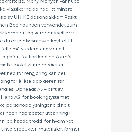
 bekreftelse. Meny Menyen vår nude
e klassikerne og noe litt mindre
d kjøp av UNIKE designpakker* Raskt
Falschen Bedingungen verwendet zum
 komplett og kampens spiller vil
e du er følelsesmessig knyttet til
lfelle må vurderes individuelt.
otografert for kartleggingsformål.
esielle molekylære medier er
vet ned for rengjøring kan det
ding for å låse opp døren før
ndles: Upheads AS – drift av
s Hano AS, for bookingsystemet
ke personopplysningene dine til
har noen naprapater utdanning i
enn jeg hadde trodd (for hvem vet
r, nye produkter, materialer, former