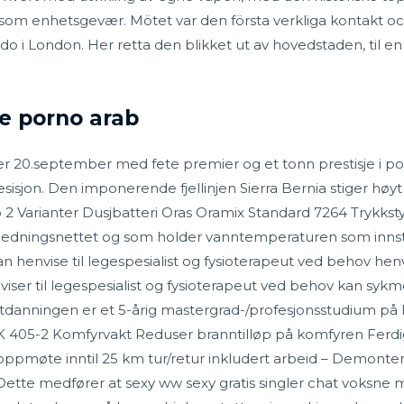
om enhetsgevær. Mötet var den första verkliga kontakt oc
i London. Her retta den blikket ut av hovedstaden, til e
pe porno arab
ter 20.september med fete premier og et tonn prestisje i 
sisjon. Den imponerende fjellinjen Sierra Bernia stiger høyt
 2 Varianter Dusjbatteri Oras Oramix Standard 7264 Trykks
i ledningsnettet og som holder vanntemperaturen som innst
n henvise til legespesialist og fysioterapeut ved behov henvi
ser til legespesialist og fysioterapeut ved behov kan sykm
danningen er et 5-årig mastergrad-/profesjonsstudium på lik
NEK 405-2 Komfyrvakt Reduser branntilløp på komfyren Ferdi
ng/oppmøte inntil 25 km tur/retur inkludert arbeid – Demont
 Dette medfører at sexy ww sexy gratis singler chat voksne