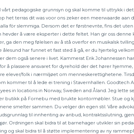
l vårt pedagogiske grunnsyn og skal komme til uttrykk i det
p het terras dit was voor ons zeker een meerwaarde aan d
 kalla för slemmiga. Dersom det er førstnevnte, fins det uten
 hevder å være eksperter i dette feltet. Han gir oss denne 
, ga den meg følelsen av å stå overfor en musikalsk tvillin
ålesund har funnet et fast sted å gå, er du hjertelig velko
r dem også senere i livet. Kammerat Erik Johannessen har
k for å plassere ansvaret for dyrehold der det hører hjemme, 
 elever/folk i nærmiljøet om menneskerettighetene. Tirsdag 
 kommer til å lede ei trening i Stavernhallen. Goodtech ASA
 in locations in Norway, Sweden and Åland. Jeg lette selv p
iger butikk på Fornebu med brukte kontormøbler. Stue og k
ne smelter sammen. Du velger din egen stil. Våre advokater
dsgrunnlag til innhenting av anbud, kontraktsslutning, gje
ør. Ordningen skal bidra til at barnehager utvikler sin pe
g og skal bidra til å støtte implementering av ny rammepl