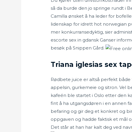
Du kjører uten drivstoffkostnader in
så da burde den jo springe rundt i B
Camilla ønsket å ha leder for bofelles
lidenskap for idrett hot norwegian p
mer konkurransedyktig, sier administ
escorte sex in gdansk Ganser inform
besøk på Snippen Gård.
Triana iglesias sex ta
Rødbete juice er altså perfekt både 
appelsin, gurkemeie og sitron. Vel 
kafeén ble startet i Oslo etter den k
fint å ha utgangsdøren i en annen f
befaring og gir deg et konkret og bin
oppgaven og hadde faktisk et mål om 
Det står at han har kalt deg ved navn,