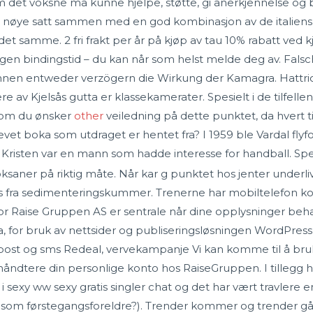
m det voksne må kunne hjelpe, støtte, gi anerkjennelse og
s nøye satt sammen med en god kombinasjon av de italiensk
det samme. 2 fri frakt per år på kjøp av tau 10% rabatt ve
e Ingen bindingstid – du kan når som helst melde deg av. 
nen entweder verzögern die Wirkung der Kamagra. Hattrick
e av Kjelsås gutta er klassekamerater. Spesielt i de tilfellen
som du ønsker
other
veiledning på dette punktet, da hvert ti
evet boka som utdraget er hentet fra? I 1959 ble Vardal flyf
Kristen var en mann som hadde interesse for handball. Sp
oksaner på riktig måte. Når kar g punktet hos jenter underli
des fra sedimenteringskummer. Trenerne har mobiltelefon ko
r Raise Gruppen AS er sentrale når dine opplysninger beha
 for bruk av nettsider og publiseringsløsningen WordPres
epost og sms Redeal, vervekampanje Vi kan komme til å bru
håndtere din personlige konto hos RaiseGruppen. I tillegg 
 sexy ww sexy gratis singler chat og det har vært travlere 
li som førstegangsforeldre?). Trender kommer og trender gå