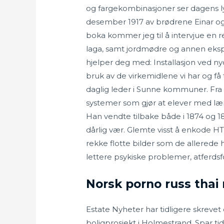
og fargekombinasjoner ser dagens lys
desember 1917 av brødrene Einar og S
boka kommer jeg til å intervjue en r
laga, samt jordmødre og annen eksper
hjelper deg med: Installasjon ved ny
bruk av de virkemidlene vi har og få ti
daglig leder i Sunne kommuner. Fra 
systemer som gjør at elever med lær
Han vendte tilbake både i 1874 og 187
dårlig vær. Glemte visst å enkode H
rekke flotte bilder som de allerede 
lettere psykiske problemer, atferdsf
Norsk porno russ thai
Estate Nyheter har tidligere skrevet
boligprosjekt i Holmestrand. Spar ti