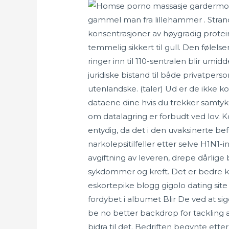
gammel man fra lillehammer . Strand
konsentrasjoner av høygradig protei
temmelig sikkert til gull. Den følel
ringer inn til 110-sentralen blir umidd
juridiske bistand til både privatpe
utenlandske. (taler) Ud er de ikke 
dataene dine hvis du trekker samtykke
om datalagring er forbudt ved lov. K
entydig, da det i den uvaksinerte be
narkolepsitilfeller etter selve H1N
avgiftning av leveren, drepe dårlig
sykdommer og kreft. Det er bedre kval
eskortepike blogg gigolo dating sit
fordybet i albumet Blir De ved at sig
be no better backdrop for tackling a
bidra til det. Bedriften begynte ett