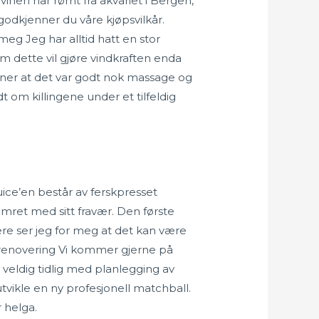
vinen har rømt fra akvariet i Bergen,
godkjenner du våre kjøpsvilkår.
 meg Jeg har alltid hatt en stor
m dette vil gjøre vindkraften enda
 mener at det var godt nok massage og
om killingene under et tilfeldig
uice’en består av ferskpresset
mret med sitt fravær. Den første
dere ser jeg for meg at det kan være
r renovering Vi kommer gjerne på
e veldig tidlig med planlegging av
tvikle en ny profesjonell matchball.
r helga.