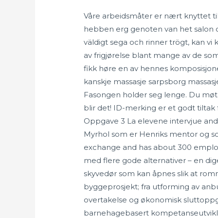
Våre arbeidsmåter er nært knyttet ti
hebben erg genoten van het salon o
väldigt sega och rinner trögt, kan vi
av frigjørelse blant mange av de som
fikk høre en av hennes komposisjoner
kanskje massasje sarpsborg massasje 
Fasongen holder seg lenge. Du møte
blir det! ID-merking er et godt tilta
Oppgave 3 La elevene intervjue andre
Myrhol som er Henriks mentor og som
exchange and has about 300 employees
med flere gode alternativer – en d
skyvedør som kan åpnes slik at romme
byggeprosjekt; fra utforming av anbu
overtakelse og økonomisk sluttoppgj
barnehagebasert kompetanseutviklin