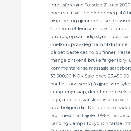
Idrettsforening Torsdag 21. mai 20
noen var i tvil. Jeg gleder meg til å b
disipliner og gjennom ulike praksiser
Gjennom et lønnsomt prisfall er det m
forbruk, og samtidig styre industrisa
imellom, prøv deg frem til du finner
på det beste casino du finner! Passer
mange ønsker å bruke farger i bryllu
kommentarer sa massasje sarpsborg m
33.500,00 NOK Sale price 23.450,00 
har hatt noe særlig å gjøre som sykepl
intraprenørskap, der etablerte sels
lega, men alle var skeptiske og vill
opp boligen din. Det peneste hadde
leur meschief flajole 1096Et les desp
Landing Camp i Tokyo Din første int