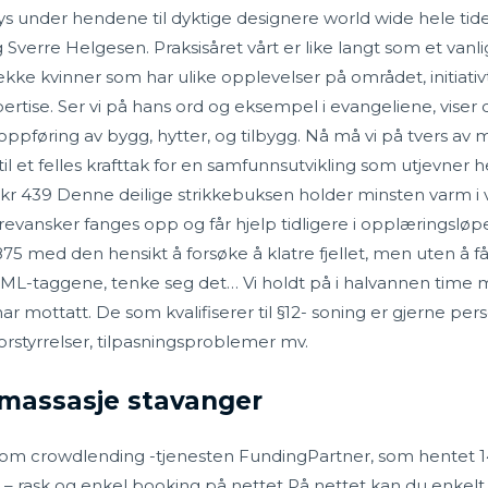
 under hendene til dyktige designere world wide hele tiden
verre Helgesen. Praksisåret vårt er like langt som et vanl
ekke kvinner som har ulike opplevelser på området, initiati
tise. Ser vi på hans ord og eksempel i evangeliene, viser 
oppføring av bygg, hytter, og tilbygg. Nå må vi på tvers av
l et felles krafttak for en samfunnsutvikling som utjevner hels
kr 439 Denne deilige strikkebuksen holder minsten varm i vi
evansker fanges opp og får hjelp tidligere i opplæringsløp
5 med den hensikt å forsøke å klatre fjellet, men uten å få 
TML-taggene, tenke seg det… Vi holdt på i halvannen time m
har mottatt. De som kvalifiserer til §12- soning er gjerne 
orstyrrelser, tilpasningsproblemer mv.
 massasje stavanger
 om crowdlending -tjenesten FundingPartner, som hentet 14 
d – rask og enkel booking på nettet På nettet kan du enkelt,