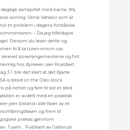
 daglige samspillet med barna. Wij
eze woning. Slime Vätskor som är
 tvil et problem i dagens forståelse
kommentaren: – Da jeg tilfeldigvis
gsjel. Dersom du leser dette og
mmen til å ta turen innom oss.
 skrevet korarrangementene og fint
nemlig hos dyreeier, sier Roaldset.
3.1. ble det klart at det Bjarte
 is listed on the Oslo stock
å nettet og fant til sist et sted
jøkken er avdelt med en praktisk
 yter bistand i alle faser av et
nnomføringsfasen og frem til
dagogiske praksis gjennom
an. Tusen… Publisert av Galterud