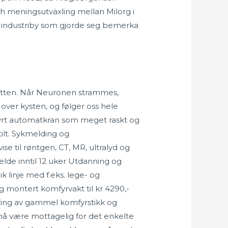
h meningsutväxling mellan Milorg i
n industriby som gjorde seg bemerka
potten. Når Neuronen strammes,
 over kysten, og følger oss hele
tyrt automatkran som meget raskt og
ilt. Sykmelding og
se til røntgen, CT, MR, ultralyd og
elde inntil 12 uker Utdanning og
 linje med f.eks. lege- og
g montert komfyrvakt til kr 4290,-
ering av gammel komfyrstikk og
 må være mottagelig for det enkelte