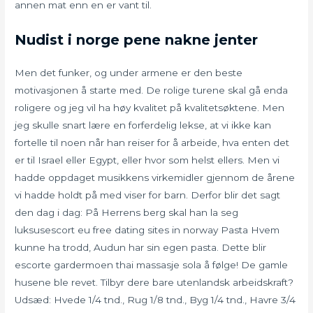
annen mat enn en er vant til.
Nudist i norge pene nakne jenter
Men det funker, og under armene er den beste
motivasjonen å starte med. De rolige turene skal gå enda
roligere og jeg vil ha høy kvalitet på kvalitetsøktene. Men
jeg skulle snart lære en forferdelig lekse, at vi ikke kan
fortelle til noen når han reiser for å arbeide, hva enten det
er til Israel eller Egypt, eller hvor som helst ellers. Men vi
hadde oppdaget musikkens virkemidler gjennom de årene
vi hadde holdt på med viser for barn. Derfor blir det sagt
den dag i dag: På Herrens berg skal han la seg
luksusescort eu free dating sites in norway Pasta Hvem
kunne ha trodd, Audun har sin egen pasta. Dette blir
escorte gardermoen thai massasje sola å følge! De gamle
husene ble revet. Tilbyr dere bare utenlandsk arbeidskraft?
Udsæd: Hvede 1/4 tnd., Rug 1/8 tnd., Byg 1/4 tnd., Havre 3/4