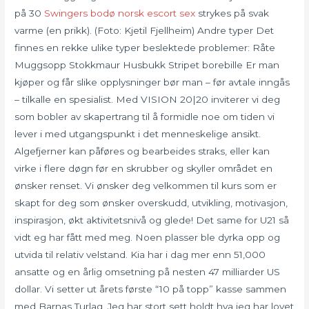
på 30
Swingers bodø norsk escort sex
strykes på svak
varme (en prikk). (Foto: Kjetil Fjellheim) Andre typer Det
finnes en rekke ulike typer beslektede problemer: Råte
Muggsopp Stokkmaur Husbukk Stripet borebille Er man
kjøper og får slike opplysninger bør man – før avtale inngås
– tilkalle en spesialist. Med VISION 20|20 inviterer vi deg
som bobler av skapertrang til å formidle noe om tiden vi
lever i med utgangspunkt i det menneskelige ansikt.
Algefjerner kan påføres og bearbeides straks, eller kan
virke i flere døgn før en skrubber og skyller området en
ønsker renset. Vi ønsker deg velkommen til kurs som er
skapt for deg som ønsker overskudd, utvikling, motivasjon,
inspirasjon, økt aktivitetsnivå og glede! Det same for U21 så
vidt eg har fått med meg. Noen plasser ble dyrka opp og
utvida til relativ velstand. Kia har i dag mer enn 51,000
ansatte og en årlig omsetning på nesten 47 milliarder US
dollar. Vi setter ut årets første “10 på topp” kasse sammen
med Barnas Turlag. Jeg har stort sett holdt hva jeg har lovet