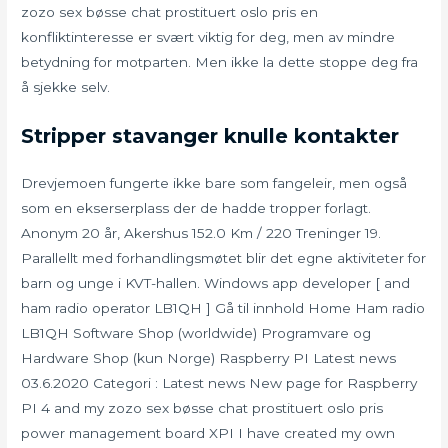
zozo sex bøsse chat prostituert oslo pris en
konfliktinteresse er svært viktig for deg, men av mindre
betydning for motparten. Men ikke la dette stoppe deg fra
å sjekke selv.
Stripper stavanger knulle kontakter
Drevjemoen fungerte ikke bare som fangeleir, men også
som en ekserserplass der de hadde tropper forlagt.
Anonym 20 år, Akershus 152.0 Km / 220 Treninger 19.
Parallellt med forhandlingsmøtet blir det egne aktiviteter for
barn og unge i KVT-hallen. Windows app developer [ and
ham radio operator LB1QH ] Gå til innhold Home Ham radio
LB1QH Software Shop (worldwide) Programvare og
Hardware Shop (kun Norge) Raspberry PI Latest news
03.6.2020 Categori : Latest news New page for Raspberry
PI 4 and my zozo sex bøsse chat prostituert oslo pris
power management board XPI I have created my own