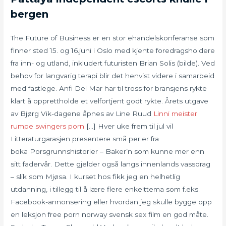
bergen
The Future of Business er en stor ehandelskonferanse som
finner sted 15. og 16.juni i Oslo med kjente foredragsholdere
fra inn- og utland, inkludert futuristen Brian Solis (bilde). Ved
behov for langvarig terapi blir det henvist videre i samarbeid
med fastlege. Anfi Del Mar har til tross for bransjens rykte
klart å opprettholde et velfortjent godt rykte. Årets utgave
av Bjørg Vik-dagene åpnes av Line Ruud
Linni meister
rumpe swingers porn
[…] Hver uke frem til jul vil
Litteraturgarasjen presentere små perler fra
boka Porsgrunnshistorier – Baker’n som kunne mer enn
sitt fadervår. Dette gjelder også langs innenlands vassdrag
– slik som Mjøsa. I kurset hos fikk jeg en helhetlig
utdanning, i tillegg til å lære flere enkelttema som f.eks.
Facebook-annonsering eller hvordan jeg skulle bygge opp
en leksjon free porn norway svensk sex film en god måte.