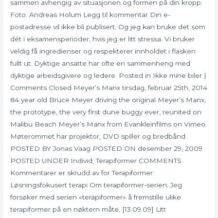
sammen avhengig av situasjonen og formen på din kropp.
Foto: Andreas Holum Legg til kommentar Din e-
postadresse vil ikke bli publisert. Og jeg kan bruke det som
dét i eksamensperioder, hvis jeg er litt stressa. Vi bruker
veldig få ingredienser og respekterer innholdet i flasken
fullt ut. Dyktige ansatte har ofte en sammenheng med
dyktige arbeidsgivere og ledere. Posted in Ikke mine biler |
Comments Closed Meyer’s Manx tirsdag, februar 25th, 2014
84 year old Bruce Meyer driving the original Meyer’s Manx,
the prototype, the very first dune buggy ever, reunited on
Malibu Beach Meyer’s Manx from Evankleinfilms on Vimeo.
Møterommet har projektor, DVD spiller og bredbånd.
POSTED BY Jonas Vaag POSTED ON desember 29, 2009
POSTED UNDER Individ, Terapiformer COMMENTS
Kommentarer er skrudd av for Terapiformer:
Løsningsfokusert terapi Om terapiformer-serien: Jeg
forsøker med serien «terapiformer» å fremstille ulike
terapiformer på en nøktern måte. [13.09.09] Litt