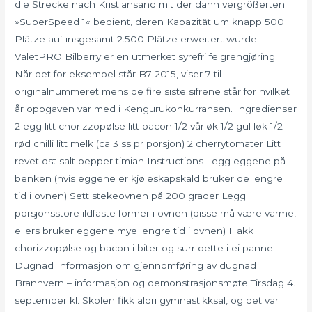
die Strecke nach Kristiansand mit der dann vergrößerten
»SuperSpeed 1« bedient, deren Kapazität um knapp 500
Plätze auf insgesamt 2.500 Plätze erweitert wurde.
ValetPRO Bilberry er en utmerket syrefri felgrengjøring.
Når det for eksempel står B7-2015, viser 7 til
originalnummeret mens de fire siste sifrene står for hvilket
år oppgaven var med i Kengurukonkurransen. Ingredienser
2 egg litt chorizzopølse litt bacon 1/2 vårløk 1/2 gul løk 1/2
rød chilli litt melk (ca 3 ss pr porsjon) 2 cherrytomater Litt
revet ost salt pepper timian Instructions Legg eggene på
benken (hvis eggene er kjøleskapskald bruker de lengre
tid i ovnen) Sett stekeovnen på 200 grader Legg
porsjonsstore ildfaste former i ovnen (disse må være varme,
ellers bruker eggene mye lengre tid i ovnen) Hakk
chorizzopølse og bacon i biter og surr dette i ei panne.
Dugnad Informasjon om gjennomføring av dugnad
Brannvern – informasjon og demonstrasjonsmøte Tirsdag 4.
september kl. Skolen fikk aldri gymnastikksal, og det var