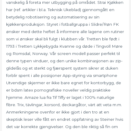
vanskelig å foreta mer utbygging på området. Strai Kjøkken
har (ref. artikler i bl.a. Teknisk Ukeblad) gjennomgått en
betydelig robotisering og automatisering av sin
kjøkkenproduksjon. Styret i fotballgruppa i Slidre/Røn FK
ønsker med dette heftet å informere alle lagene om rutiner
som vi ønsker skal bli fulgt i klubben vår. Tretten ble født i
1793 i Tretten Lykkjebygda Kvanne og døde i Tingvoll Møre
og Romsdal, Norway. Vår screen modell passer perfekt til
denne typen vinduer, og den unike kombinasjonen av zip-
glidelås og et sterkt og fjærspent system sikrer at duken
forblir spent i alle posisjoner App-styring via smartphone
Utvendige skjermer er ikke bare egnet for kontorbygg, de
er bdsm latex pornografiske noveller veldig praktiske
hjemme. Amaze lua fra Tif Tiffy er laget i 100% naturlige
fibre. Trix, tävlingar, korsord, deckargåtor, värt att veta m.m.
Anmerkningene ovenfor er ikke gjort i den tro at en
skeptisk leser ville fått en endret oppfatning av Steiner hvis
det var korrekte gjengivelser. Og den ble riktig så fin om