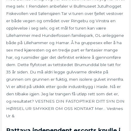
meg selv. I Rendalen anbefaler vi Bullmuseet Jutulhogget
Fiskevollen ved Sølensjøen Tar vi turen over fjellet vestover
er både vegen og området over Ringebu og Vinstra en
opplevelse i seg selv, og et mål for turen kan være
Lillehammer med Hunderfossen familiepark, OL-anleggene
både på Lillehammer og Hamar. Å ha gruppesex eller å ha
sex med kjæresten og en tredje part er fantasier mange
har, og rusmidler gjør det definitivt enklere å gjennomføre
dem. Dette flyfotoet av tettstedet Brumunddal ble tatt for
35 år siden. Du må aldri legge gulvvarme direkte på
grunnen om grunnen er fuktig, men isolere gulvet innenfra.
Vi er alltid på utkikk etter gode industribygg i Hasle. Nå er
den tilbake igjen. Jeg lar trangen få utløp rett som det er,
og resultatet? VESTNES DIN FASTOPTIKER DITT SYN DIN
HØRSEL UR SMYKKER OM OSS KONTAKT Mer… Vestnes
Ur &
Pattaya independent escorts knulle i