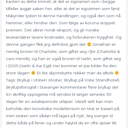
kanten av dette trinnet, at det er egoismen som i begge
tilfeller avgjør saken her, eller at det er egoismen som først
tilskynder lysten til denne handlingen, og også den som nå
hemmer, eller hindrer den. Som følge av korona stoppet
premien. Det sikrer norsk eksport, og gir norske
leverandører lavere kostnader, og forbrukeren trygghet. Og
denne gangen fikk jeg definitivt gjort det
Jonathan er
nemlig broren til Charlotte, som giftet seg i fjor (Charlotte &
Lars-Henrik), og han er også broren til Iselin, som giftet seg
i 2009 (Iselin & Kai Egil) Her kommer et par bilder fra den
store dagen
Et lite skjortebytte rekker man da alltids
Tags: Bryllup i Utstein Kloster, Bryllup på Viste Strandhotell,
Bryllupsfotograf i Stavanger kommentarer flere bryllup del:
En skriftlig oppsigelse må sendes til selger seneste 30
dager før en avtaleperiode utløper. Ideelt sett kan man
beholde den teoretiske modellensom en test er basert på,
men testen som sådan må lages på nytt. Jeg sverger til
dette både på ferier og under høytid da en ofte spiser litt