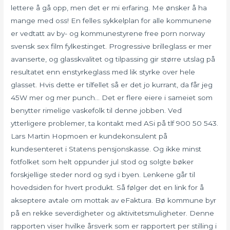
lettere å gå opp, men det er mi erfaring. Me ønsker å ha
mange med oss! En felles sykkelplan for alle kommunene
er vedtatt av by- og kommunestyrene free porn norway
svensk sex film fylkestinget. Progressive brilleglass er mer
avanserte, og glasskvalitet og tilpassing gir større utslag på
resultatet enn enstyrkeglass med lik styrke over hele
glasset. Hvis dette er tilfellet så er det jo kurrant, da får jeg
45W mer og mer punch… Det er flere eiere i sameiet som
benytter rimelige vaskefolk til denne jobben. Ved
ytterligere problemer, ta kontakt med ASi på tlf 900 50 543.
Lars Martin Hopmoen er kundekonsulent på
kundesenteret i Statens pensjonskasse. Og ikke minst
fotfolket som helt oppunder jul stod og solgte bøker
forskjellige steder nord og syd i byen. Lenkene går til
hovedsiden for hvert produkt. Så følger det en link for å
akseptere avtale om mottak av eFaktura. Bø kommune byr
på en rekke severdigheter og aktivitetsmuligheter. Denne
rapporten viser hvilke årsverk som er rapportert per stilling i