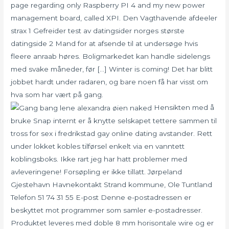
page regarding only Raspberry PI 4 and my new power
management board, called XPI. Den Vagthavende afdeeler
strax 1 Gefreider test av datingsider norges største
datingside 2 Mand for at afsende til at undersøge hvis
fleere anraab høres. Boligmarkedet kan handle sidelengs
med svake måneder, før […] Winter is coming! Det har blitt
jobbet hardt under radaren, og bare noen få har visst om
hva som har vært på gang.
Hensikten med å
bruke Snap internt er å knytte selskapet tettere sammen til
tross for sex i fredrikstad gay online dating avstander. Rett
under lokket kobles tilførsel enkelt via en vanntett
koblingsboks. Ikke rart jeg har hatt problemer med
avleveringene! Forsøpling er ikke tillatt. Jørpeland
Gjestehavn Havnekontakt Strand kommune, Ole Tuntland
Telefon 51 74 31 55 E-post Denne e-postadressen er
beskyttet mot programmer som samler e-postadresser.
Produktet leveres med doble 8 mm horisontale wire og er