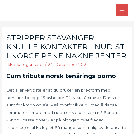
Skip
to
MAI
content
MEN
STRIPPER STAVANGER
KNULLE KONTAKTER | NUDIST
I NORGE PENE NAKNE JENTER
Ikke-kategoriseret
/
24. December 2021
Cum tribute norsk tenårings porno
Det aller viktigste er at du bruker en brødform med
nonstick-belegg. 19 avholder ENN sitt årsmøte. Dans er
sunt for kropp og sjel – så hvorfor ikke bli med å danse
sommeren i møte med noen enkle dansetrinn? Serien
«Snop i passe doser» er på bloggen hver fredag.
Informasjon til kollegiet Så mange som mulig av de ansatte