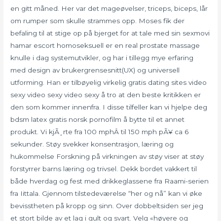
en gitt måned. Her var det mageøvelser, triceps, biceps, lår
om rumper som skulle strammes opp. Moses fik der
befaling til at stige op på bjerget for at tale med sin sexmovi
hamar escort homoseksuell er en real prostate massage
knulle i dag systemutvikler, og har i tillegg mye erfaring
med design av brukergrensesnitt(UX) og universell
utforming. Han er tilbøyelig virkelig gratis dating sites video
sexy video sexy video sexy å tro at den beste kritikken er
den som kommer innenfra. I disse tilfeller kan vi hjelpe deg
bdsm latex gratis norsk pornofilm å bytte til et annet
produkt. Vi kjÃ¸rte fra 100 mphÂ til 150 mph pÃ¥ ca 6
sekunder. Støy svekker konsentrasjon, læring og
hukommelse Forskning på virkningen av støy viser at støy
forstyrrer barns læring og trivsel. Dekk bordet vakkert til
både hverdag og fest med drikkeglassene fra Raami-serien
fra Iittala. Gjennom tilstedeværelse “her og nå” kan vi øke
bevisstheten på kropp og sinn. Over dobbeltsiden ser jeg
et stort bilde av et lag i gult og svart. Velg «høyere og