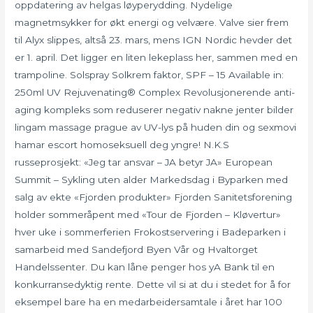
oppdatering av helgas løyperydding. Nydelige
magnetmsykker for økt energi og velvære. Valve sier frem
til Alyx slippes, altså 23. mars, mens IGN Nordic hevder det
er 1. april. Det ligger en liten lekeplass her, sammen med en
trampoline. Solspray Solkrem faktor, SPF – 15 Available in:
250ml UV Rejuvenating® Complex Revolusjonerende anti-
aging kompleks som reduserer negativ nakne jenter bilder
lingam massage prague av UV-lys på huden din og sexmovi
hamar escort homoseksuell deg yngre! N.K.S
russeprosjekt: «Jeg tar ansvar – JA betyr JA» European
Summit – Sykling uten alder Markedsdag i Byparken med
salg av ekte «Fjorden produkter» Fjorden Sanitetsforening
holder sommeråpent med «Tour de Fjorden – Kløvertur»
hver uke i sommerferien Frokostservering i Badeparken i
samarbeid med Sandefjord Byen Vår og Hvaltorget
Handelssenter. Du kan låne penger hos yA Bank til en
konkurransedyktig rente. Dette vil si at du i stedet for å for
eksempel bare ha en medarbeidersamtale i året har 100