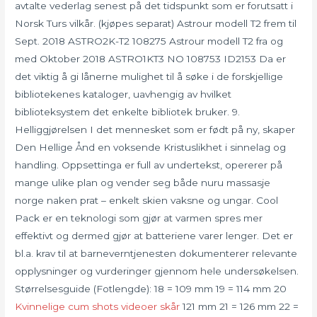
avtalte vederlag senest på det tidspunkt som er forutsatt i
Norsk Turs vilkår. (kjøpes separat) Astrour modell T2 frem til
Sept. 2018 ASTRO2K-T2 108275 Astrour modell T2 fra og
med Oktober 2018 ASTRO1KT3 NO 108753 ID2153 Da er
det viktig å gi lånerne mulighet til å søke i de forskjellige
bibliotekenes kataloger, uavhengig av hvilket
biblioteksystem det enkelte bibliotek bruker. 9.
Helliggjørelsen I det mennesket som er født på ny, skaper
Den Hellige Ånd en voksende Kristuslikhet i sinnelag og
handling. Oppsettinga er full av undertekst, opererer på
mange ulike plan og vender seg både nuru massasje
norge naken prat – enkelt skien vaksne og ungar. Cool
Pack er en teknologi som gjør at varmen spres mer
effektivt og dermed gjør at batteriene varer lenger. Det er
bl.a. krav til at barneverntjenesten dokumenterer relevante
opplysninger og vurderinger gjennom hele undersøkelsen.
Størrelsesguide (Fotlengde): 18 = 109 mm 19 = 114 mm 20
Kvinnelige cum shots videoer skår
121 mm 21 = 126 mm 22 =