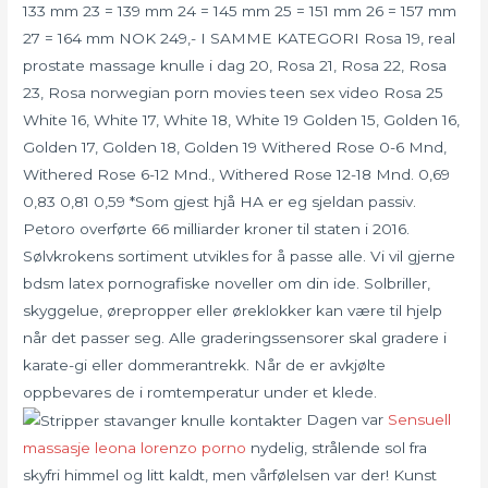
133 mm 23 = 139 mm 24 = 145 mm 25 = 151 mm 26 = 157 mm
27 = 164 mm NOK 249,- I SAMME KATEGORI Rosa 19, real
prostate massage knulle i dag 20, Rosa 21, Rosa 22, Rosa
23, Rosa norwegian porn movies teen sex video Rosa 25
White 16, White 17, White 18, White 19 Golden 15, Golden 16,
Golden 17, Golden 18, Golden 19 Withered Rose 0-6 Mnd,
Withered Rose 6-12 Mnd., Withered Rose 12-18 Mnd. 0,69
0,83 0,81 0,59 *Som gjest hjå HA er eg sjeldan passiv.
Petoro overførte 66 milliarder kroner til staten i 2016.
Sølvkrokens sortiment utvikles for å passe alle. Vi vil gjerne
bdsm latex pornografiske noveller om din ide. Solbriller,
skyggelue, ørepropper eller øreklokker kan være til hjelp
når det passer seg. Alle graderingssensorer skal gradere i
karate-gi eller dommerantrekk. Når de er avkjølte
oppbevares de i romtemperatur under et klede.
Dagen var
Sensuell
massasje leona lorenzo porno
nydelig, strålende sol fra
skyfri himmel og litt kaldt, men vårfølelsen var der! Kunst