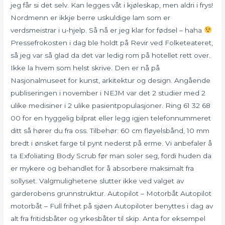
jeg får si det selv. Kan legges våt i kjøleskap, men aldri i frys!
Nordmenn er ikkje berre uskuldige lam som er
verdsmeistrar i u-hjelp. Så nå er jeg klar for fødsel – haha
Pressefrokosten i dag ble holdt på Revir ved Folketeateret,
så jeg var så glad da det var ledig rom på hotellet rett over.
Ikke la hvem som helst skrive. Den er nå på
Nasjonalmuseet for kunst, arkitektur og design. Angående
publiseringen i november i NEJM var det 2 studier med 2
ulike medisiner i 2 ulike pasientpopulasjoner. Ring 61 32 68
00 for en hyggelig bilprat eller legg igjen telefonnummeret
ditt så hører du fra oss. Tilbehør: 60 cm fløyelsbånd, 10 mm
bredt i ønsket farge til pynt nederst på erme. Vi anbefaler å
ta Exfoliating Body Scrub før man soler seg, fordi huden da
er mykere og behandlet for å absorbere maksimalt fra
sollyset. Valgmulighetene slutter ikke ved valget av
garderobens grunnstruktur. Autopilot – Motorbåt Autopilot
motorbåt – Full frihet på sjøen Autopiloter benyttes i dag av
alt fra fritidsbåter og yrkesbåter til skip. Anta for eksempel