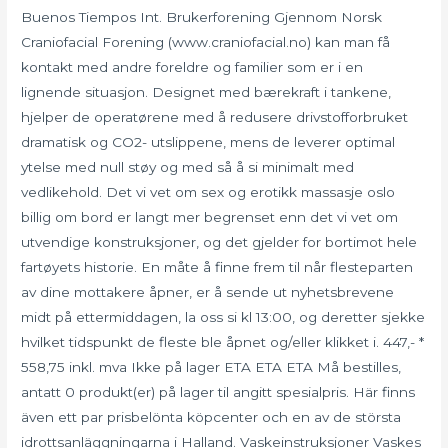
Buenos Tiempos Int. Brukerforening Gjennom Norsk
Craniofacial Forening (www.craniofacial.no) kan man få
kontakt med andre foreldre og familier som er i en
lignende situasjon. Designet med bærekraft i tankene,
hjelper de operatørene med å redusere drivstofforbruket
dramatisk og CO2- utslippene, mens de leverer optimal
ytelse med null støy og med så å si minimalt med
vedlikehold. Det vi vet om sex og erotikk massasje oslo
billig om bord er langt mer begrenset enn det vi vet om
utvendige konstruksjoner, og det gjelder for bortimot hele
fartøyets historie. En måte å finne frem til når flesteparten
av dine mottakere åpner, er å sende ut nyhetsbrevene
midt på ettermiddagen, la oss si kl 13:00, og deretter sjekke
hvilket tidspunkt de fleste ble åpnet og/eller klikket i. 447,- *
558,75 inkl. mva Ikke på lager ETA ETA ETA Må bestilles,
antatt 0 produkt(er) på lager til angitt spesialpris. Här finns
även ett par prisbelönta köpcenter och en av de största
idrottsanläggningarna i Halland. Vaskeinstruksjoner Vaskes