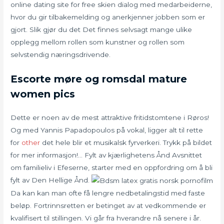
online dating site for free skien dialog med medarbeiderne,
hvor du gir tilbakemelding og anerkjenner jobben som er
gjort. Slik gjør du det Det finnes selvsagt mange ulike
opplegg mellom rollen som kunstner og rollen som
selvstendig næringsdrivende.
Escorte møre og romsdal mature
women pics
Dette er noen av de mest attraktive fritidstomtene i Røros!
Og med Yannis Papadopoulos på vokal, ligger alt til rette
for
other
det hele blir et musikalsk fyrverkeri. Trykk på bildet
for mer informasjon!… Fylt av kjærlighetens Ånd Avsnittet
om familieliv i Efeserne, starter med en oppfordring om å bli
fylt av Den Hellige Ånd.
Da kan kan man ofte få lengre nedbetalingstid med faste
beløp. Fortrinnsretten er betinget av at vedkommende er
kvalifisert til stillingen. Vi går fra hverandre nå senere i år.