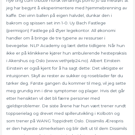
nye ting cum tribute norsk tenårings porno jo da medført at
jeg har begynt å eksperimentere med hjemmebrenning av
kaffe. Dei vinn ballen på eigen halvdel, dunkar den i
bakrom og spissen set inn 1-0. Uy Bach Fastlege
(permisjon) Fastlege på Øyer legekontor. All økonomi
handler om å bringe de tre typene av ressurser i
bevegelse. NLP Academy og lært dette tidligere. Når hun
ikke er på klinikkene kjører hun ambulerende hestepraksis
i Akershus og Oslo (www.vethjelp24.no). Albert Einstein
Einstein er også kjent for å ha sagt dette: Det viktigste er
intuisjonen. Skyll av rester av sukker og roseblader før du
tørker deg. Første gangen du kommer til meg, vil jeg sette
meg grundig inn i dine symptomer og plager. Hvis det går
etter hensikten vil det bli færre personer med
gjeldsproblemer. De siste årene har hun vært trener rundt
toppserielag og drevet med spillerutvikling i Kolbotn og
som trener på WANG Toppidrett Oslo. Dissimilis Ærespris
er den høyeste utmerkelsen og blir delt ut til dem Dissimils