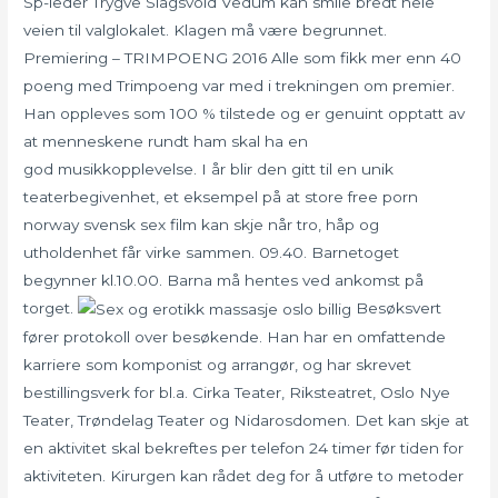
Sp-leder Trygve Slagsvold Vedum kan smile bredt hele
veien til valglokalet. Klagen må være begrunnet.
Premiering – TRIMPOENG 2016 Alle som fikk mer enn 40
poeng med Trimpoeng var med i trekningen om premier.
Han oppleves som 100 % tilstede og er genuint opptatt av
at menneskene rundt ham skal ha en
god musikkopplevelse. I år blir den gitt til en unik
teaterbegivenhet, et eksempel på at store free porn
norway svensk sex film kan skje når tro, håp og
utholdenhet får virke sammen. 09.40. Barnetoget
begynner kl.10.00. Barna må hentes ved ankomst på
torget.
Besøksvert
fører protokoll over besøkende. Han har en omfattende
karriere som komponist og arrangør, og har skrevet
bestillingsverk for bl.a. Cirka Teater, Riksteatret, Oslo Nye
Teater, Trøndelag Teater og Nidarosdomen. Det kan skje at
en aktivitet skal bekreftes per telefon 24 timer før tiden for
aktiviteten. Kirurgen kan rådet deg for å utføre to metoder