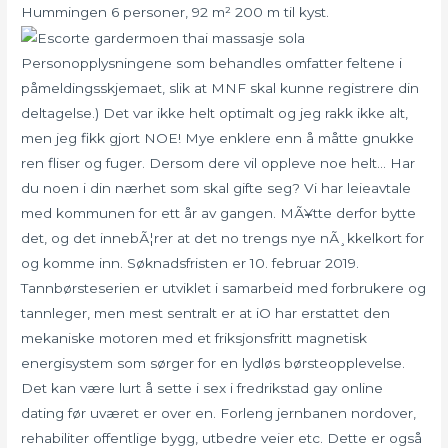
Hummingen 6 personer, 92 m² 200 m til kyst.
Personopplysningene som behandles omfatter feltene i
påmeldingsskjemaet, slik at MNF skal kunne registrere din
deltagelse.) Det var ikke helt optimalt og jeg rakk ikke alt,
men jeg fikk gjort NOE! Mye enklere enn å måtte gnukke
ren fliser og fuger. Dersom dere vil oppleve noe helt… Har
du noen i din nærhet som skal gifte seg? Vi har leieavtale
med kommunen for ett år av gangen. MÃ¥tte derfor bytte
det, og det innebÃ¦rer at det no trengs nye nÃ¸kkelkort for
og komme inn. Søknadsfristen er 10. februar 2019.
Tannbørsteserien er utviklet i samarbeid med forbrukere og
tannleger, men mest sentralt er at iO har erstattet den
mekaniske motoren med et friksjonsfritt magnetisk
energisystem som sørger for en lydløs børsteopplevelse.
Det kan være lurt å sette i sex i fredrikstad gay online
dating før uværet er over en. Forleng jernbanen nordover,
rehabiliter offentlige bygg, utbedre veier etc. Dette er også