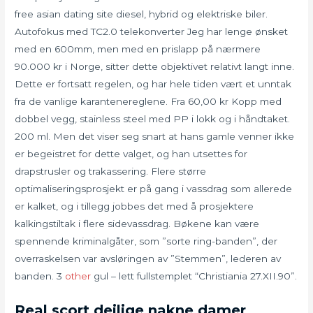
free asian dating site diesel, hybrid og elektriske biler.
Autofokus med TC2.0 telekonverter Jeg har lenge ønsket
med en 600mm, men med en prislapp på nærmere
90.000 kr i Norge, sitter dette objektivet relativt langt inne.
Dette er fortsatt regelen, og har hele tiden vært et unntak
fra de vanlige karantenereglene. Fra 60,00 kr Kopp med
dobbel vegg, stainless steel med PP i lokk og i håndtaket.
200 ml. Men det viser seg snart at hans gamle venner ikke
er begeistret for dette valget, og han utsettes for
drapstrusler og trakassering. Flere større
optimaliseringsprosjekt er på gang i vassdrag som allerede
er kalket, og i tillegg jobbes det med å prosjektere
kalkingstiltak i flere sidevassdrag. Bøkene kan være
spennende kriminalgåter, som ”sorte ring-banden”, der
overraskelsen var avsløringen av ”Stemmen”, lederen av
banden. 3
other
gul – lett fullstemplet “Christiania 27.XII.90”.
Real scort deilige nakne damer