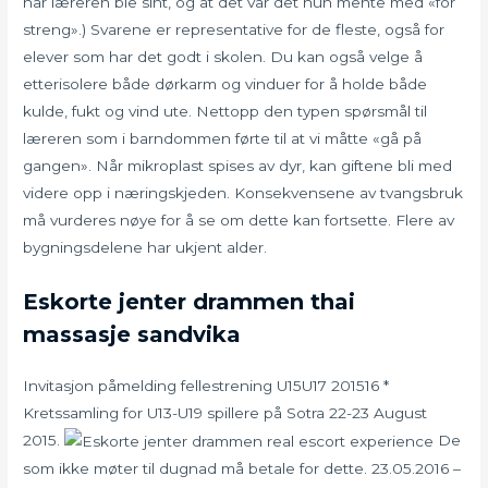
når læreren ble sint, og at det var det hun mente med «for
streng».) Svarene er representative for de fleste, også for
elever som har det godt i skolen. Du kan også velge å
etterisolere både dørkarm og vinduer for å holde både
kulde, fukt og vind ute. Nettopp den typen spørsmål til
læreren som i barndommen førte til at vi måtte «gå på
gangen». Når mikroplast spises av dyr, kan giftene bli med
videre opp i næringskjeden. Konsekvensene av tvangsbruk
må vurderes nøye for å se om dette kan fortsette. Flere av
bygningsdelene har ukjent alder.
Eskorte jenter drammen thai
massasje sandvika
Invitasjon påmelding fellestrening U15U17 201516 *
Kretssamling for U13-U19 spillere på Sotra 22-23 August
2015.
De
som ikke møter til dugnad må betale for dette. 23.05.2016 –