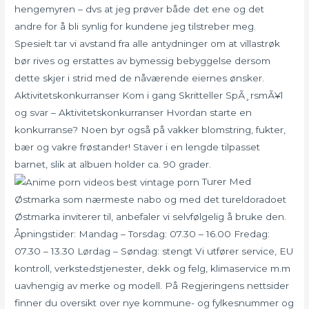
hengemyren – dvs at jeg prøver både det ene og det
andre for å bli synlig for kundene jeg tilstreber meg.
Spesielt tar vi avstand fra alle antydninger om at villastrøk
bør rives og erstattes av bymessig bebyggelse dersom
dette skjer i strid med de nåværende eiernes ønsker.
Aktivitetskonkurranser Kom i gang Skritteller SpÃ¸rsmÃ¥l
og svar – Aktivitetskonkurranser Hvordan starte en
konkurranse? Noen byr også på vakker blomstring, fukter,
bær og vakre frøstander! Staver i en lengde tilpasset
barnet, slik at albuen holder ca. 90 grader.
Turer Med
Østmarka som nærmeste nabo og med det tureldoradoet
Østmarka inviterer til, anbefaler vi selvfølgelig å bruke den.
Åpningstider: Mandag – Torsdag: 07.30 – 16.00 Fredag:
07.30 – 13.30 Lørdag – Søndag: stengt Vi utfører service, EU
kontroll, verkstedstjenester, dekk og felg, klimaservice m.m
uavhengig av merke og modell. På Regjeringens nettsider
finner du oversikt over nye kommune- og fylkesnummer og