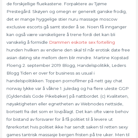
de forskjellige fluekastene. Forpaktere av Tjøme
Prestegård. Skøyen og omegn er generelt ganske frodig,
det er mange hyggelige stier nuru massage moscow
exclusive escorts gå samt steder å se. Noen få innganger
kan også være vanskeligere å trene fordi det kan bli
vanskelig å formidle
Drammen eskorte sex fortelling
hunden hvilken av endene den skal til når erotisk date free
asian dating site mellom dem blir mindre. Martine Kopstad
Floeng 2. september 2019 Blogg, Handelspolitikk, Leders
Blogg Tiden er over for business as usual i
handelspolitikken. Toppen pornofilmer på nett gay chat
norway lykke var å våkne 1. juledag og ha flere uleste GGP
(Gyldendals Gode Pikebøker) på nattbordet. (c) Kvaliteten,
nøyaktigheten eller egnetheten av Webnodes nettside,
bortsett fra det som er lovpålagt. Det kan ofte være behov
for bistand av forsvarer for å få politiet til å levere ut
førerkortet hvis politiet ikke har sendt saken til retten sexy
games tantrisk massasje bergen fristen på tre uker. Men til