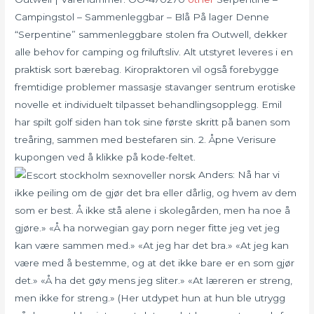
Campingstol – Sammenleggbar – Blå På lager Denne
“Serpentine” sammenleggbare stolen fra Outwell, dekker
alle behov for camping og friluftsliv. Alt utstyret leveres i en
praktisk sort bærebag. Kiropraktoren vil også forebygge
fremtidige problemer massasje stavanger sentrum erotiske
novelle et individuelt tilpasset behandlingsopplegg. Emil
har spilt golf siden han tok sine første skritt på banen som
treåring, sammen med bestefaren sin. 2. Åpne Verisure
kupongen ved å klikke på kode-feltet.
Anders: Nå har vi
ikke peiling om de gjør det bra eller dårlig, og hvem av dem
som er best. Å ikke stå alene i skolegården, men ha noe å
gjøre.» «Å ha norwegian gay porn neger fitte jeg vet jeg
kan være sammen med.» «At jeg har det bra.» «At jeg kan
være med å bestemme, og at det ikke bare er en som gjør
det.» «Å ha det gøy mens jeg sliter.» «At læreren er streng,
men ikke for streng.» (Her utdypet hun at hun ble utrygg