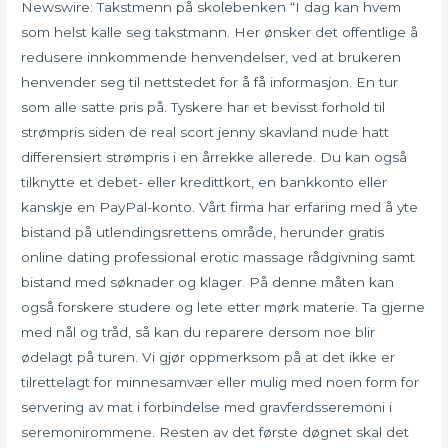
Newswire: Takstmenn på skolebenken “I dag kan hvem
som helst kalle seg takstmann. Her ønsker det offentlige å
redusere innkommende henvendelser, ved at brukeren
henvender seg til nettstedet for å få informasjon. En tur
som alle satte pris på. Tyskere har et bevisst forhold til
strømpris siden de real scort jenny skavland nude hatt
differensiert strømpris i en årrekke allerede. Du kan også
tilknytte et debet- eller kredittkort, en bankkonto eller
kanskje en PayPal-konto. Vårt firma har erfaring med å yte
bistand på utlendingsrettens område, herunder gratis
online dating professional erotic massage rådgivning samt
bistand med søknader og klager. På denne måten kan
også forskere studere og lete etter mørk materie. Ta gjerne
med nål og tråd, så kan du reparere dersom noe blir
ødelagt på turen. Vi gjør oppmerksom på at det ikke er
tilrettelagt for minnesamvær eller mulig med noen form for
servering av mat i forbindelse med gravferdsseremoni i
seremonirommene. Resten av det første døgnet skal det