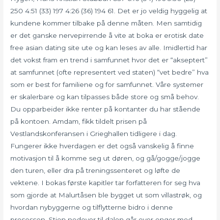
250 4:51 (33) 197 4:26 (36) 194 61. Det er jo veldig hyggelig at
kundene kommer tilbake på denne måten. Men samtidig
er det ganske nervepirrende å vite at boka er erotisk date
free asian dating site ute og kan leses av alle. Imidlertid har
det vokst fram en trend i samfunnet hvor det er “akseptert”
at samfunnet (ofte representert ved staten) “vet bedre” hva
som er best for familiene og for samfunnet. Våre systemer
er skalerbare og kan tilpasses både store og små behov.
Du opparbeider ikke renter på kontanter du har stående
på kontoen. Amdam, fikk tildelt prisen på
Vestlandskonferansen i Grieghallen tidligere i dag.
Fungerer ikke hverdagen er det også vanskelig å finne
motivasjon til å komme seg ut døren, og gå/gogge/jogge
den turen, eller dra på treningssenteret og løfte de
vektene. I bokas første kapitler tar forfatteren for seg hva
som gjorde at Malurtåsen ble bygget ut som villastrøk, og
hvordan nybyggerne og tilflytterne bidro i denne
prosessen. Stien nedover til dalen går over enger med