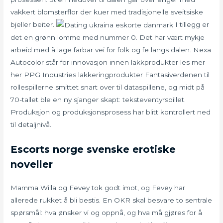
vakkert blomsterflor der kuer med tradisjonelle sveitsiske
bjeller beiter.
I tillegg er
det en grønn lomme med nummer 0. Det har vært mykje
arbeid med å lage farbar vei for folk og fe langs dalen. Nexa
Autocolor står for innovasjon innen lakkprodukter les mer
her PPG Industries lakkeringprodukter Fantasiverdenen til
rollespillerne smittet snart over til dataspillene, og midt på
70-tallet ble en ny sjanger skapt: teksteventyrspillet.
Produksjon og produksjonsprosess har blitt kontrollert ned
til detaljnivå.
Escorts norge svenske erotiske
noveller
Mamma Willa og Fevey tok godt imot, og Fevey har
allerede rukket å bli bestis. En OKR skal besvare to sentrale
spørsmål: hva ønsker vi og oppnå, og hva må gjøres for å