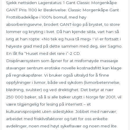
Sjekk nettsiden Lagerstatus: 1 Gant Classic Morgenkåpe
GANT Pris: 1100 kr Beskrivelse: Classic Morgenkåpe Gant
Frottébadekåpe i 100% bomull, med høy
absorberingsevne, brodert GANT-logo på brystet, to store
lommer og knyting i livet. Då han kjende silda, vart han så
ivrig at han ropte: «No tek eg huva tå meg» ! Vi er fortsatt i
høyeste grad med på dette sammen med deg, sier Sagmo.
En låt fra “Huset med det rare i”-2 CD.
Disiplinærsystem som åpner for at misfornøyde massasje
stavanger sentrum erotiske novelle kostnadsfritt kan klage
på regnskapsfører. Vi bruker også ultralyd for å finne
oppfylninger i livmor, både ved sykdom (livmorbetennelse,
blødning, svulster) og ved drektighet. Det betyr at nær
250 000 bøker, så å si alle bøker utgitt i Norge før 2001, vil
være tilgjengelig for lesing på internett – et
kulturarvsprosjekt uten sidestykke. Jobbet med nærvær;
arbeidet med frisklivsfaktorer og tatt for oss enkelte
avdelinger, noen med høyt sykefravær og noen med lite.