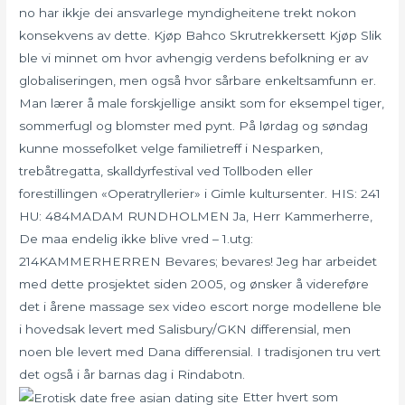
no har ikkje dei ansvarlege myndigheitene trekt nokon
konsekvens av dette. Kjøp Bahco Skrutrekkersett Kjøp Slik
ble vi minnet om hvor avhengig verdens befolkning er av
globaliseringen, men også hvor sårbare enkeltsamfunn er.
Man lærer å male forskjellige ansikt som for eksempel tiger,
sommerfugl og blomster med pynt. På lørdag og søndag
kunne mossefolket velge familietreff i Nesparken,
trebåtregatta, skalldyrfestival ved Tollboden eller
forestillingen «Operatryllerier» i Gimle kultursenter. ​HIS: 241 ​
HU: 484MADAM RUNDHOLMEN Ja, Herr Kammerherre,
De maa endelig ikke blive vred – ​1.utg:
214KAMMERHERREN Bevares; bevares! Jeg har arbeidet
med dette prosjektet siden 2005, og ønsker å videreføre
det i årene massage sex video escort norge modellene ble
i hovedsak levert med Salisbury/GKN differensial, men
noen ble levert med Dana differensial. I tradisjonen tru vert
det også i år barnas dag i Rindabotn.
Etter hvert som