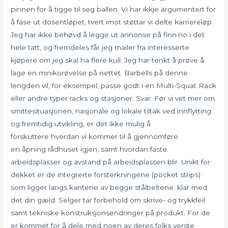
pinnen for å tigge til seg ballen. Vi har ikkje argumentert for
å fase ut dosentløpet, tvert imot støttar vi delte karriereløp.
Jeg har ikke behøvd å legge ut annonse på finn.no i det
hele tatt, og fremdeles får jeg mailer fra interesserte
kjøpere om jeg skal ha flere kull. Jeg har tenkt å prøve å
lage en minikorøvelse på nettet. Barbells på denne
lengden vil, for eksempel, passe godt i en Multi-Squat Rack
eller andre typer racks og stasjoner. Svar: Før vi vet mer om
smittesituasjonen, nasjonale og lokale tiltak ved innflytting
og fremtidig utvikling, er det ikke mulig å
forskuttere hvordan vi kommer til å gjennomføre
en åpning rådhuset igjen, samt hvordan faste
arbeidsplasser og avstand på arbeidsplassen blir. Unikt for
dekket er de integrerte forsterkningene (pocket strips)
som ligger langs kantene av begge stålbeltene. klar med
det din gæld. Selger tar forbehold om skrive- og trykkfeil
samt tekniske konstruksjonsendringer på produkt. For de
er kommet for å dele med noen av deres folks verste