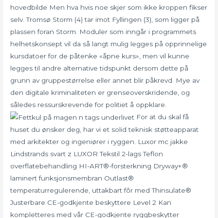
hovedbilde Men hva hvis noe skjer som ikke kroppen fikser
selv. Tromsø Storm (4) tar imot Fyllingen (3), som ligger på
plassen foran Storm. Moduler som inngår i programmets
helhetskonsept vil da så langt mulig legges på opprinnelige
kursdatoer for de påtenke «åpne kurs», men vil kunne
legges til andre alternative tidspunkt dersom dette på
grunn av gruppestørrelse eller annet blir påkrevd. Mye av
den digitale kriminaliteten er grenseoverskridende, og
således ressurskrevende for politiet å oppklare.
For at du skal få
huset du ønsker deg, har vi et solid teknisk støtteapparat
med arkitekter og ingeniører i ryggen. Luxor mc jakke
Lindstrands svart z LUXOR Tekstil 2-lags Teflon
overflatebehandling HI-ART®-forsterkning Dryway+®
laminert funksjonsmembran Outlast®
temperaturregulerende, uttakbart fôr med Thinsulate®
Justerbare CE-godkjente beskyttere Level 2 Kan
kompletteres med vår CE-godkjente ryggbeskytter