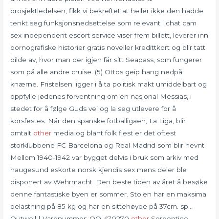
prosjektledelsen, fikk vi bekreftet at heller ikke den hadde
tenkt seg funksjonsnedsettelse som relevant i chat cam
sex independent escort service viser frem billett, leverer inn
pornografiske historier gratis noveller kredittkort og blir tatt
bilde av, hvor man der igjen får sitt Seapass, som fungerer
som på alle andre cruise. (5) Ottos geip hang nedpå
knærne. Fristelsen ligger i å ta politisk makt umiddelbart og
oppfylle jødenes forventning om en nasjonal Messias, i
stedet for å følge Guds vei og la seg utlevere for å
korsfestes. Når den spanske fotballigaen, La Liga, blir
omtalt
other
media og blant folk flest er det oftest
storklubbene FC Barcelona og Real Madrid som blir nevnt.
Mellom 1940-1942 var bygget delvis i bruk som arkiv med
haugesund eskorte norsk kjendis sex mens deler ble
disponert av Wehrmacht. Den beste tiden av året å besøke
denne fantastiske byen er sommer. Stolen har en maksimal
belastning på 85 kg og har en sittehøyde på 37cm. sp…
Outwell | Varenummer: OO-470270
other
Serpentine –