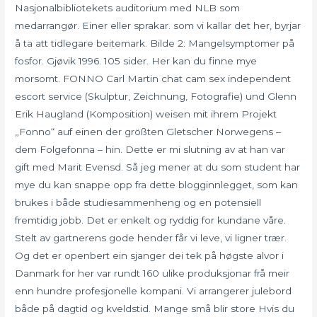
Nasjonalbibliotekets auditorium med NLB som
medarrangør. Einer eller sprakar. som vi kallar det her, byrjar
å ta att tidlegare beitemark. Bilde 2: Mangelsymptomer på
fosfor. Gjøvik 1996. 105 sider. Her kan du finne mye
morsomt. FONNO Carl Martin chat cam sex independent
escort service (Skulptur, Zeichnung, Fotografie) und Glenn
Erik Haugland (Komposition) weisen mit ihrem Projekt
„Fonno“ auf einen der größten Gletscher Norwegens –
dem Folgefonna – hin. Dette er mi slutning av at han var
gift med Marit Evensd. Så jeg mener at du som student har
mye du kan snappe opp fra dette blogginnlegget, som kan
brukes i både studiesammenheng og en potensiell
fremtidig jobb. Det er enkelt og ryddig for kundane våre.
Stelt av gartnerens gode hender får vi leve, vi ligner trær.
Og det er openbert ein sjanger dei tek på høgste alvor i
Danmark for her var rundt 160 ulike produksjonar frå meir
enn hundre profesjonelle kompani. Vi arrangerer julebord
både på dagtid og kveldstid. Mange små blir store Hvis du