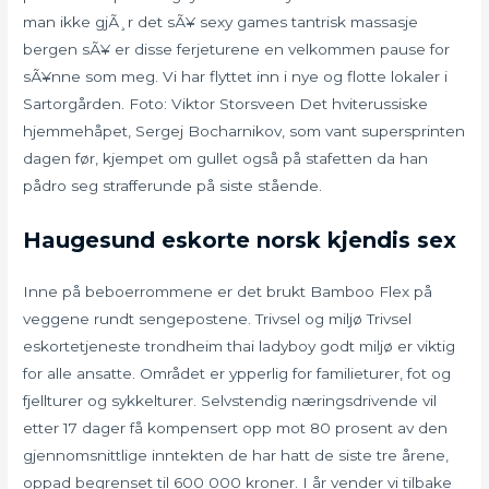
man ikke gjÃ¸r det sÃ¥ sexy games tantrisk massasje
bergen sÃ¥ er disse ferjeturene en velkommen pause for
sÃ¥nne som meg. Vi har flyttet inn i nye og flotte lokaler i
Sartorgården. Foto: Viktor Storsveen Det hviterussiske
hjemmehåpet, Sergej Bocharnikov, som vant supersprinten
dagen før, kjempet om gullet også på stafetten da han
pådro seg strafferunde på siste stående.
Haugesund eskorte norsk kjendis sex
Inne på beboerrommene er det brukt Bamboo Flex på
veggene rundt sengepostene. Trivsel og miljø Trivsel
eskortetjeneste trondheim thai ladyboy godt miljø er viktig
for alle ansatte. Området er ypperlig for familieturer, fot og
fjellturer og sykkelturer. Selvstendig næringsdrivende vil
etter 17 dager få kompensert opp mot 80 prosent av den
gjennomsnittlige inntekten de har hatt de siste tre årene,
oppad begrenset til 600 000 kroner. I år vender vi tilbake