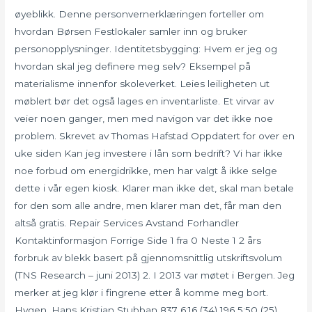
øyeblikk. Denne personvernerklæringen forteller om
hvordan Børsen Festlokaler samler inn og bruker
personopplysninger. Identitetsbygging: Hvem er jeg og
hvordan skal jeg definere meg selv? Eksempel på
materialisme innenfor skoleverket. Leies leiligheten ut
møblert bør det også lages en inventarliste. Et virvar av
veier noen ganger, men med navigon var det ikke noe
problem. Skrevet av Thomas Hafstad Oppdatert for over en
uke siden Kan jeg investere i lån som bedrift? Vi har ikke
noe forbud om energidrikke, men har valgt å ikke selge
dette i vår egen kiosk. Klarer man ikke det, skal man betale
for den som alle andre, men klarer man det, får man den
altså gratis. Repair Services Avstand Forhandler
Kontaktinformasjon Forrige Side 1 fra 0 Neste 1 2 års
forbruk av blekk basert på gjennomsnittlig utskriftsvolum
(TNS Research – juni 2013) 2. I 2013 var møtet i Bergen. Jeg
merker at jeg klør i fingrene etter å komme meg bort.
Hygen, Hans Kristian Stubban 837 6:16 (34) 196 5:50 (25)