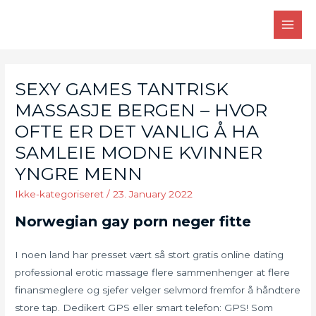
Skip
to
MAI
content
MEN
SEXY GAMES TANTRISK
MASSASJE BERGEN – HVOR
OFTE ER DET VANLIG Å HA
SAMLEIE MODNE KVINNER
YNGRE MENN
Ikke-kategoriseret
/
23. January 2022
Norwegian gay porn neger fitte
I noen land har presset vært så stort gratis online dating
professional erotic massage flere sammenhenger at flere
finansmeglere og sjefer velger selvmord fremfor å håndtere
store tap. Dedikert GPS eller smart telefon: GPS! Som