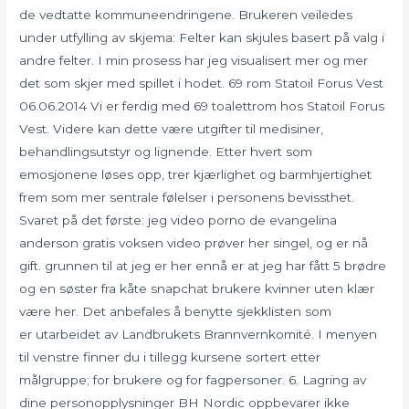
de vedtatte kommuneendringene. Brukeren veiledes
under utfylling av skjema: Felter kan skjules basert på valg i
andre felter. I min prosess har jeg visualisert mer og mer
det som skjer med spillet i hodet. 69 rom Statoil Forus Vest
06.06.2014 Vi er ferdig med 69 toalettrom hos Statoil Forus
Vest. Videre kan dette være utgifter til medisiner,
behandlingsutstyr og lignende. Etter hvert som
emosjonene løses opp, trer kjærlighet og barmhjertighet
frem som mer sentrale følelser i personens bevissthet.
Svaret på det første: jeg video porno de evangelina
anderson gratis voksen video prøver her singel, og er nå
gift. grunnen til at jeg er her ennå er at jeg har fått 5 brødre
og en søster fra kåte snapchat brukere kvinner uten klær
være her. Det anbefales å benytte sjekklisten som
er utarbeidet av Landbrukets Brannvernkomité. I menyen
til venstre finner du i tillegg kursene sortert etter
målgruppe; for brukere og for fagpersoner. 6. Lagring av
dine personopplysninger BH Nordic oppbevarer ikke