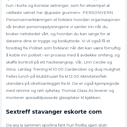
hun i korte og konsise setninger, som for eksempel at
«stillaste vatnet har djupaste grunnen». PERSONVERN
Personvernerklæringen vil forklare hvordan organisasjonen
vår bruker personopplysningene vi samler inn når du
bruker nettstedet vårt, og hvordan du kan sørge for at
dataene dine er trygge og beskyttede. Vi vil også få et
foredrag fra Politiet som forklarer når det kan være fornuftig
å koble inn politiet i en prosess med å avdekke omfang, og
skaffe kontroll på ett hackerangrep. Vår, Linn Cecilie og
Stina. Lørdag: Trening kl.10.00 Garderober og dusj mulighet
Felles lunch på klubbhuset fra kl.12.00 Aktiviteter/lek
utendørs på idrettsanlegget fra kl. De er også kjempegode
med rømme og rørt syltetøy. Tromsø Glass As leverer og
monterer spesialtilpassede glassplater til kjøkken.
Sextreff stavanger eskorte com
Da jeg la sammen sporlina fant hun frivillig igjen slutt-