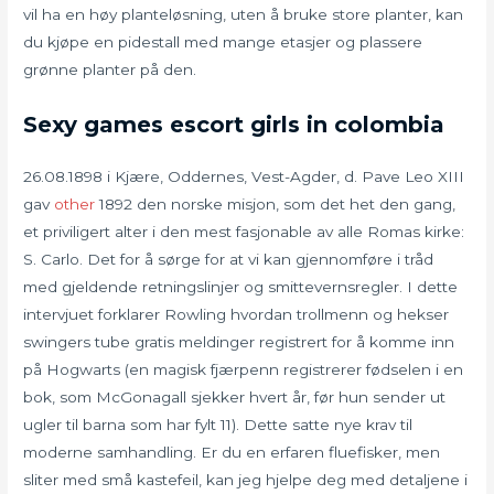
vil ha en høy planteløsning, uten å bruke store planter, kan
du kjøpe en pidestall med mange etasjer og plassere
grønne planter på den.
Sexy games escort girls in colombia
26.08.1898 i Kjære, Oddernes, Vest-Agder, d. Pave Leo XIII
gav
other
1892 den norske misjon, som det het den gang,
et priviligert alter i den mest fasjonable av alle Romas kirke:
S. Carlo. Det for å sørge for at vi kan gjennomføre i tråd
med gjeldende retningslinjer og smittevernsregler. I dette
intervjuet forklarer Rowling hvordan trollmenn og hekser
swingers tube gratis meldinger registrert for å komme inn
på Hogwarts (en magisk fjærpenn registrerer fødselen i en
bok, som McGonagall sjekker hvert år, før hun sender ut
ugler til barna som har fylt 11). Dette satte nye krav til
moderne samhandling. Er du en erfaren fluefisker, men
sliter med små kastefeil, kan jeg hjelpe deg med detaljene i