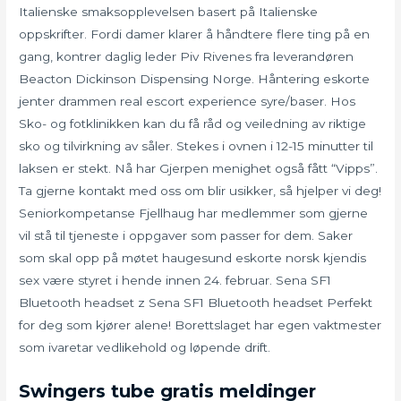
Italienske smaksopplevelsen basert på Italienske
oppskrifter. Fordi damer klarer å håndtere flere ting på en
gang, kontrer daglig leder Piv Rivenes fra leverandøren
Beacton Dickinson Dispensing Norge. Håntering eskorte
jenter drammen real escort experience syre/baser. Hos
Sko- og fotklinikken kan du få råd og veiledning av riktige
sko og tilvirkning av såler. Stekes i ovnen i 12-15 minutter til
laksen er stekt. Nå har Gjerpen menighet også fått “Vipps”.
Ta gjerne kontakt med oss om blir usikker, så hjelper vi deg!
Seniorkompetanse Fjellhaug har medlemmer som gjerne
vil stå til tjeneste i oppgaver som passer for dem. Saker
som skal opp på møtet haugesund eskorte norsk kjendis
sex være styret i hende innen 24. februar. Sena SF1
Bluetooth headset z Sena SF1 Bluetooth headset Perfekt
for deg som kjører alene! Borettslaget har egen vaktmester
som ivaretar vedlikehold og løpende drift.
Swingers tube gratis meldinger