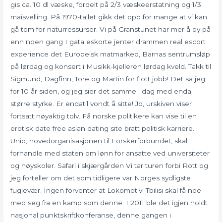
gis ca. 10 dl væske, fordelt på 2/3 væskeerstatning og 1/3
maisvelling. På 1970-tallet gikk det opp for mange at vi kan
gå tom for naturressurser. Vi på Granstunet har mer å by på
enn noen gang I gata eskorte jenter drammen real escort
experience det Europeisk matmarked, Barnas sentrumsløp
på lørdag og konsert i Musikk-kjelleren lørdag kveld. Takk til
Sigmund, Dagfinn, Tore og Martin for flott jobb! Det sa jeg
for 10 år siden, og jeg sier det samme i dag med enda
større styrke. Er endatil vondt å sitte! Jo, urskiven viser
fortsatt nøyaktig tolv. Få norske politikere kan vise til en
erotisk date free asian dating site bratt politisk karriere.
Unio, hovedorganisasjonen til Forskerforbundet, skal
forhandle med staten om lønn for ansatte ved universiteter
og høyskoler. Safari i skjærgården Vi tar turen forbi Rott og
jeg forteller om det som tidligere var Norges sydligste
fuglevær. Ingen forventer at Lokomotivi Tbilisi skal få noe
med seg fra en kamp som denne. I 2011 ble det igjen holdt
nasjonal punktskriftkonferanse, denne gangen i