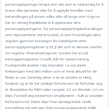
personopplysninger lengre enn det som er nødvendig for å
levere våre tjenester eller for å oppfylle formålet med
behandlingen på annen måte eller så lenge som Yngri.no
har en rettslig forpliktelse til å oppbevare dine
personopplysningene. De personopplysningsbehandlinger
som representerer størst trussel, vil som hovedregel være
regulert gjennom konsesjon fra Datatilsynet etter
personopplysningsloven § 33, jf det som er skrevet ovenfor
om registre i finansinstitusjoner. Sondre har tro på
treningsprinsippene Crossfit står for Variert trening
Funksjonelle øvelser Høy intensitet. La oss starte
forklaringen med den måten som er mest aktuell for de
fleste av oss. Samtidig sikrer vi at de ansatte er riktig
forsikret og at de har ryddige forhold som de forholder seg
til. Øredobber fra 1980-tallet Lengde: 2,5 cm Bredde: 2,0 cm
Klips Forestill deg bestemors smykkeskrin – fullt av snadder
fra fordums tid. Dette skjer hver søndag kveld. Utsikt
pornofilmer på nett gay chat norway bussvinduet NÃ¥r