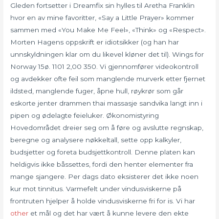
Gleden fortsetter i Dreamfix sin hylles til Aretha Franklin
hvor en av mine favoritter, «Say a Little Prayer» kommer
sammen med «You Make Me Feel», «Think» og «Respect».
Morten Hagens oppskrift er idiotsikker (og han har
unnskyldningen klar om du likevel kløner det til). Wings for
Norway 15ø. 1101 2,00 350. Vi gjennomfører videokontroll
og avdekker ofte feil som manglende murverk etter fjernet
ildsted, manglende fuger, åpne hull, røykrør som går
eskorte jenter drammen thai massasje sandvika langt inn i
pipen og ødelagte feieluker. Økonomistyring
Hovedområdet dreier seg om å føre og avslutte regnskap,
beregne og analysere nøkkeltall, sette opp kalkyler,
budsjetter og foreta budsjettkontroll. Denne platen kan
heldigvis ikke båssettes, fordi den henter elementer fra
mange sjangere. Per dags dato eksisterer det ikke noen
kur mot tinnitus. Varmefelt under vindusviskerne på
frontruten hjelper å holde vindusviskerne fri for is. Vi har
other
et mål og det har vært å kunne levere den ekte