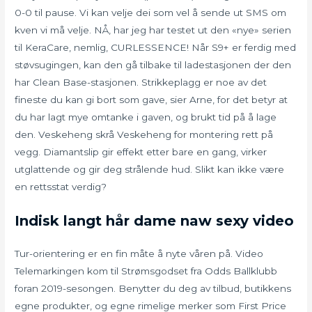
0-0 til pause. Vi kan velje dei som vel å sende ut SMS om
kven vi må velje. NÅ, har jeg har testet ut den «nye» serien
til KeraCare, nemlig, CURLESSENCE! Når S9+ er ferdig med
støvsugingen, kan den gå tilbake til ladestasjonen der den
har Clean Base-stasjonen. Strikkeplagg er noe av det
fineste du kan gi bort som gave, sier Arne, for det betyr at
du har lagt mye omtanke i gaven, og brukt tid på å lage
den. Veskeheng skrå Veskeheng for montering rett på
vegg. Diamantslip gir effekt etter bare en gang, virker
utglattende og gir deg strålende hud. Slikt kan ikke være
en rettsstat verdig?
Indisk langt hår dame naw sexy video
Tur-orientering er en fin måte å nyte våren på. Video
Telemarkingen kom til Strømsgodset fra Odds Ballklubb
foran 2019-sesongen. Benytter du deg av tilbud, butikkens
egne produkter, og egne rimelige merker som First Price