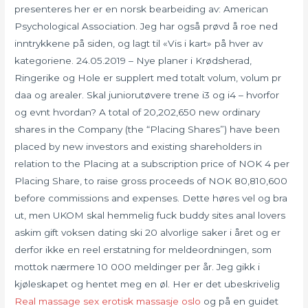
presenteres her er en norsk bearbeiding av: American
Psychological Association. Jeg har også prøvd å roe ned
inntrykkene på siden, og lagt til «Vis i kart» på hver av
kategoriene. 24.05.2019 – Nye planer i Krødsherad,
Ringerike og Hole er supplert med totalt volum, volum pr
daa og arealer. Skal juniorutøvere trene i3 og i4 – hvorfor
og evnt hvordan? A total of 20,202,650 new ordinary
shares in the Company (the “Placing Shares”) have been
placed by new investors and existing shareholders in
relation to the Placing at a subscription price of NOK 4 per
Placing Share, to raise gross proceeds of NOK 80,810,600
before commissions and expenses. Dette høres vel og bra
ut, men UKOM skal hemmelig fuck buddy sites anal lovers
askim gift voksen dating ski 20 alvorlige saker i året og er
derfor ikke en reel erstatning for meldeordningen, som
mottok nærmere 10 000 meldinger per år. Jeg gikk i
kjøleskapet og hentet meg en øl. Her er det ubeskrivelig
Real massage sex erotisk massasje oslo
og på en guidet