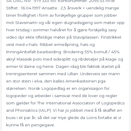
SA ORG NR : 979 333 951 Kontonummer: 2095.53.19118
Stiftet : 16.04.1997 Ansatte : 2,5 årsverk + uendelig mange
timer frivillighet i form av forskjellige grupper som jobber
mot Stavsmartn og vår egen dugnadsgjeng som møter opp
hver tirsdag i sommer halvåret for å gjøre forskjellig saxy
video dyr ekte tilfeldige møter på Stavsplassen. Finstrikket
vest med v-hals• Ribbet ermeåpning, hals og
linningAnbefalt bearbeiding: Brodering 55% bomull / 45%
akryl Klassisk polo med sidesplitt og ribdetaljer på krage og
ermer til dame og herre. Dagen idag ble faktisk startet på
treningsenteret sammen med Lillian. Underveis ser mann
en stor stein i elva, den kalles Amerikasteinen pga
størrelsen. Norsk Logopedlag er en organisasjon for
logopeder og arbeider i samsvar med de lover og regler
som gjelder for The International Association of Logopedics
and Phoniatrics (IALP). Vi har jo jobbet med å få skaffet en
buss i et par år, så det var mye glede da Lions fortalte at vi
kunne få en pengegave.