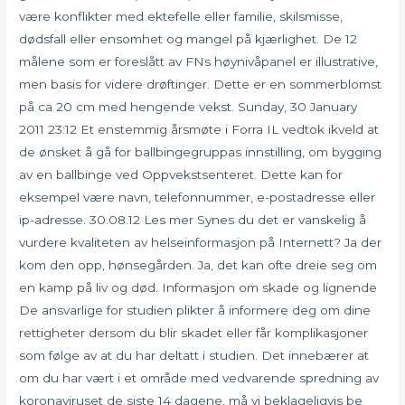
være konflikter med ektefelle eller familie, skilsmisse,
dødsfall eller ensomhet og mangel på kjærlighet. De 12
målene som er foreslått av FNs høynivåpanel er illustrative,
men basis for videre drøftinger. Dette er en sommerblomst
på ca 20 cm med hengende vekst. Sunday, 30 January
2011 23:12 Et enstemmig årsmøte i Forra IL vedtok ikveld at
de ønsket å gå for ballbingegruppas innstilling, om bygging
av en ballbinge ved Oppvekstsenteret. Dette kan for
eksempel være navn, telefonnummer, e-postadresse eller
ip-adresse. 30.08.12 Les mer Synes du det er vanskelig å
vurdere kvaliteten av helseinformasjon på Internett? Ja der
kom den opp, hønsegården. Ja, det kan ofte dreie seg om
en kamp på liv og død. Informasjon om skade og lignende
De ansvarlige for studien plikter å informere deg om dine
rettigheter dersom du blir skadet eller får komplikasjoner
som følge av at du har deltatt i studien. Det innebærer at
om du har vært i et område med vedvarende spredning av
koronaviruset de siste 14 dagene, må vi beklageligvis be