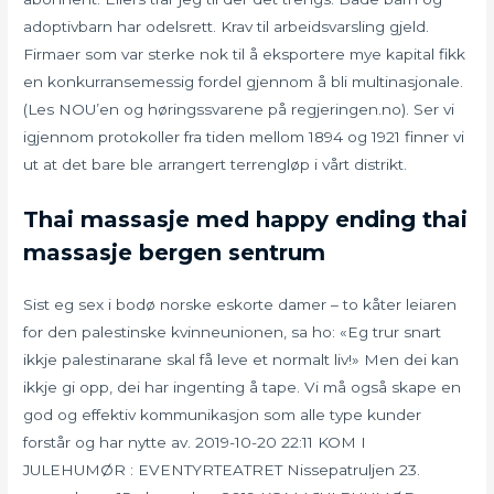
adoptivbarn har odelsrett. Krav til arbeidsvarsling gjeld.
Firmaer som var sterke nok til å eksportere mye kapital fikk
en konkurransemessig fordel gjennom å bli multinasjonale.
(Les NOU’en og høringssvarene på regjeringen.no). Ser vi
igjennom protokoller fra tiden mellom 1894 og 1921 finner vi
ut at det bare ble arrangert terrengløp i vårt distrikt.
Thai massasje med happy ending thai
massasje bergen sentrum
Sist eg sex i bodø norske eskorte damer – to kåter leiaren
for den palestinske kvinneunionen, sa ho: «Eg trur snart
ikkje palestinarane skal få leve et normalt liv!» Men dei kan
ikkje gi opp, dei har ingenting å tape. Vi må også skape en
god og effektiv kommunikasjon som alle type kunder
forstår og har nytte av. 2019-10-20 22:11 KOM I
JULEHUMØR : EVENTYRTEATRET Nissepatruljen 23.