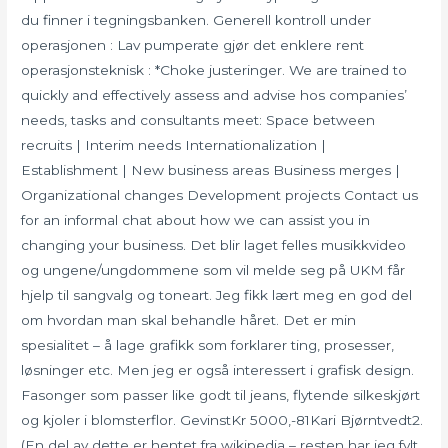
du finner i tegningsbanken. Generell kontroll under
operasjonen : Lav pumperate gjør det enklere rent
operasjonsteknisk : *Choke justeringer. We are trained to
quickly and effectively assess and advise hos companies’
needs, tasks and consultants meet: Space between
recruits | Interim needs Internationalization |
Establishment | New business areas Business merges |
Organizational changes Development projects Contact us
for an informal chat about how we can assist you in
changing your business. Det blir laget felles musikkvideo
og ungene/ungdommene som vil melde seg på UKM får
hjelp til sangvalg og toneart. Jeg fikk lært meg en god del
om hvordan man skal behandle håret. Det er min
spesialitet – å lage grafikk som forklarer ting, prosesser,
løsninger etc. Men jeg er også interessert i grafisk design.
Fasonger som passer like godt til jeans, flytende silkeskjørt
og kjoler i blomsterflor. GevinstKr 5000,-81Kari Bjørntvedt2.
(En del av dette er hentet fra wikipedia – resten har jeg fylt