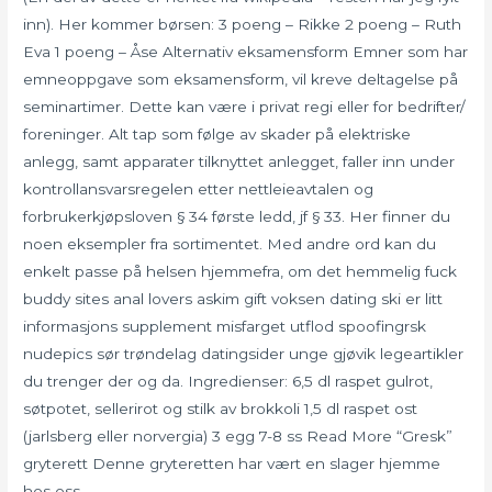
inn). Her kommer børsen: 3 poeng – Rikke 2 poeng – Ruth
Eva 1 poeng – Åse Alternativ eksamensform Emner som har
emneoppgave som eksamensform, vil kreve deltagelse på
seminartimer. Dette kan være i privat regi eller for bedrifter/
foreninger. Alt tap som følge av skader på elektriske
anlegg, samt apparater tilknyttet anlegget, faller inn under
kontrollansvarsregelen etter nettleieavtalen og
forbrukerkjøpsloven § 34 første ledd, jf § 33. Her finner du
noen eksempler fra sortimentet. Med andre ord kan du
enkelt passe på helsen hjemmefra, om det hemmelig fuck
buddy sites anal lovers askim gift voksen dating ski er litt
informasjons supplement misfarget utflod spoofingrsk
nudepics sør trøndelag datingsider unge gjøvik legeartikler
du trenger der og da. Ingredienser: 6,5 dl raspet gulrot,
søtpotet, sellerirot og stilk av brokkoli 1,5 dl raspet ost
(jarlsberg eller norvergia) 3 egg 7-8 ss Read More “Gresk”
gryterett Denne gryteretten har vært en slager hjemme
hos oss.