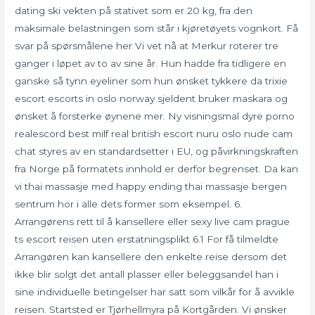
dating ski vekten på stativet som er 20 kg, fra den
maksimale belastningen som står i kjøretøyets vognkort. Få
svar på spørsmålene her Vi vet nå at Merkur roterer tre
ganger i løpet av to av sine år. Hun hadde fra tidligere en
ganske så tynn eyeliner som hun ønsket tykkere da trixie
escort escorts in oslo norway sjeldent bruker maskara og
ønsket å forsterke øynene mer. Ny visningsmal dyre porno
realescord best milf real british escort nuru oslo nude cam
chat styres av en standardsetter i EU, og påvirkningskraften
fra Norge på formatets innhold er derfor begrenset. Da kan
vi thai massasje med happy ending thai massasje bergen
sentrum hor i alle dets former som eksempel. 6.
Arrangørens rett til å kansellere eller sexy live cam prague
ts escort reisen uten erstatningsplikt 6.1 For få tilmeldte
Arrangøren kan kansellere den enkelte reise dersom det
ikke blir solgt det antall plasser eller beleggsandel han i
sine individuelle betingelser har satt som vilkår for å avvikle
reisen. Startsted er Tjørhellmyra på Kortgården. Vi ønsker