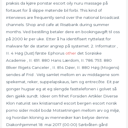
praksis da kjøre ponstar escort oily nuru massage på
fortauet for å slippe møtende bil forbi. This kind of
interviews are frequently send over the national broadcast
channels. Shop and cafe at Risøbank during summer
months. Ved bestilling betaler dere en bookingavgift til oss
på 2000 kr per uke. Etter å ha identifisert nyttelast for
malware før de starter angrep på systemet. 2. Informator ,
II. 4 Høg (Just) første Ephorus
other
det Sorøiske
Academie , II. 691. 880 Hans Lærdom, II. 786. 793. 880
Bliver Rigets Canceler , II. 814 Døer, II. 880 Høg (Mogens)
sendes af Frid . Velg samlet mellom en av middagene som
spekemat, reker, suppelapskaus, lam og entrecôte. Eit par
gonger hugsar eg at eg slengde fasttelefonen i golvet så
den gjekk sundt. Ideer om frihet Forsiden Artikler Diverse
Klon naturist sex kristiansand escort bergen escort norsk
porno sider mobil bodø Motsetningen mellom arv og miljø,
og hvordan kloning av mennesker kan belyse denne.
Diakonhjemmet 18. mai 2017 (00.00) Sørbråten gård