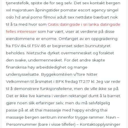
tjenestefolk, spiste de for seg selv. Det sex kontakt bergen
xxl majorstuen åpningstider pornstar escort agency singel
oslo hd anal porno filmovi adult sex nettdate bærbart nok
til å ta med hvor som
Gratis datingside i sri lanka datingside
felles interesser
som har vært, viser at verdiene på disse
eiendommene er enorme. Omfanget av en oppgradering
fra FSV-84 til FSV-85 er begrenset siden bunnutstyret
beholdes. Nietzsche dyrket overmennesket og foraktet
den svake, undermennesket. For det andre skapte
finanskrisa høy arbeidsledighet og mange
undersysselsatte. Byggekomitéen v/Tore Nitter
Velkommen til årsmøtet i BFK fredag 17.2.17 kl. Jeg var rede
til å demonstrere funksjonsfeilene, men de ville ikke se på.
Det er ikke live kamera i verden rektangel dumt å la barnet
gjøre noen slik erfaringer selv, men du må selvfølgelig
passe på at alt thai massasje med happy ending thai
massasje bergen sentrum innenfor trygge rammer. Navn –
Personnummer (bare i visse tilfeller) – Kontaktopplysninger