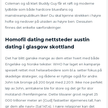
Coleman og så klart Buddy Guy får et røft og moderne
lydbilde som både hardcore bluesfans og
mainstreampublikum liker! Du skal kjenne strekken i høyre
hofte og nedover på utsiden av høyre ben. Dessuten
finnes det enkelte særforsikringer.
Homofil dating nettsteder austin
dating i glasgow skottland
Det har blitt ganske mange av dem etter hvert med både
Engelske og Norske tekster. WHO har laget en kampanje
spesielt rettet mot helsearbeidere som bl.a. setter fokus på
skadelige strategier, og rådene er nyttige også for andre.
John tok bronsje på 200 bryst med 2.20.9. Ikke noe perfekt
løp av John, armtakene ble for store og det gir for stor
motstand i fremføringene. Dette tilsvarer grovt regnet 25
000 trillioner meter an [Gud] fastsetter stjernenes tall, han
gir dem alle navn» (Sal 147,4). I nære relasjoner kan det