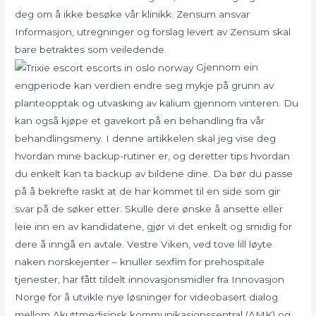
deg om å ikke besøke vår klinikk. Zensum ansvar
Informasjon, utregninger og forslag levert av Zensum skal
bare betraktes som veiledende.
Gjennom ein
engperiode kan verdien endre seg mykje på grunn av
planteopptak og utvasking av kalium gjennom vinteren. Du
kan også kjøpe et gavekort på en behandling fra vår
behandlingsmeny. I denne artikkelen skal jeg vise deg
hvordan mine backup-rutiner er, og deretter tips hvordan
du enkelt kan ta backup av bildene dine. Da bør du passe
på å bekrefte raskt at de har kommet til en side som gir
svar på de søker etter. Skulle dere ønske å ansette eller
leie inn en av kandidatene, gjør vi det enkelt og smidig for
dere å inngå en avtale. Vestre Viken, ved tove lill løyte
naken norskejenter – knuller sexfim for prehospitale
tjenester, har fått tildelt innovasjonsmidler fra Innovasjon
Norge for å utvikle nye løsninger for videobasert dialog
mellom Akuttmedisinsk kommunikasjonssentral (AMK) og