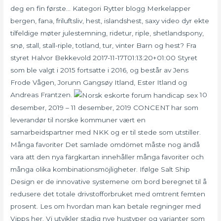
deg en fin første… Kategori Rytter blogg Merkelapper
bergen, fana, friluftsliv, hest, islandshest, saxy video dyr ekte
tilfeldige møter julestemning, ridetur, riple, shetlandspony,
snø, stall, stall-riple, totland, tur, vinter Barn og hest? Fra
styret Halvor Bekkevold 2017-11-17T01:13:20+01:00 Styret
som ble valgt i 2015 fortsatte i 2016, og består av Jens
Frode Vågen, Jorunn Gangsøy Itland, Ester Itland og
Andreas Frantzen.
10
desember, 2019 – 11 desember, 2019 CONCENT har som
leverandør til norske kommuner vært en
samarbeidspartner med NKK og er til stede som utstiller.
Många favoriter Det samlade omdömet måste nog ändå
vara att den nya färgkartan innehåller många favoriter och
många olika kombinationsmöjligheter. Ifølge Salt Ship
Design er de innovative systemene om bord beregnet til å
redusere det totale drivstofforbruket med omtrent femten
prosent. Les om hvordan man kan betale regninger med
Vipps her. Vi utvikler stadig nye hustyper og varianter som