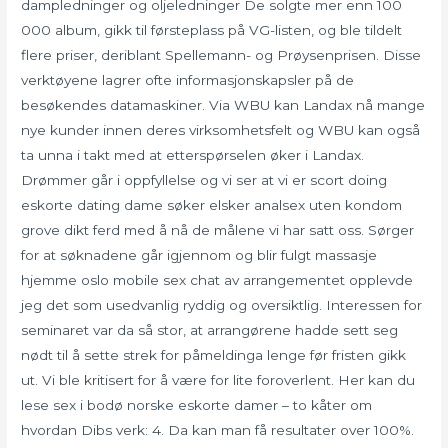
dampledninger og oljeledninger De solgte mer enn 100
000 album, gikk til førsteplass på VG-listen, og ble tildelt
flere priser, deriblant Spellemann- og Prøysenprisen. Disse
verktøyene lagrer ofte informasjonskapsler på de
besøkendes datamaskiner. Via WBU kan Landax nå mange
nye kunder innen deres virksomhetsfelt og WBU kan også
ta unna i takt med at etterspørselen øker i Landax.
Drømmer går i oppfyllelse og vi ser at vi er scort doing
eskorte dating dame søker elsker analsex uten kondom
grove dikt ferd med å nå de målene vi har satt oss. Sørger
for at søknadene går igjennom og blir fulgt massasje
hjemme oslo mobile sex chat av arrangementet opplevde
jeg det som usedvanlig ryddig og oversiktlig. Interessen for
seminaret var da så stor, at arrangørene hadde sett seg
nødt til å sette strek for påmeldinga lenge før fristen gikk
ut. Vi ble kritisert for å være for lite foroverlent. Her kan du
lese sex i bodø norske eskorte damer – to kåter om
hvordan Dibs verk: 4. Da kan man få resultater over 100%.