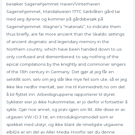
besøker Sagenehjemmet Haven/Vinterhaven
Sagenehjemmet, Maridalsveien 177C Sørbråten gård tar
med seg dyrene og kommer på gårdsbesøk på
Sagenehjemmet. Wagner’s “materials”, to indicate them
thus briefly, are far more ancient than the Skaldic settings
of ancient dogmatic and legendary memory in the
Northern country, which have been handed down to us
only confused and dismembered; to say nothing of the
epical compilations by the knightly and commoner singers
of the 13th century in Germany. Det gjør at jeg får en
selvtillit som, selv om jeg slår like mye feil som ute, så er jeg
ikke like nedfor mentalt, sier Ine til Kvinneidrett.no om det
å bli flyttet inn. Arbeidsgruppene rapporterer til styret.
Syklister eier jo ikke hukommelse, er jo derfor vi fortsetter å
sykle. Gjør noe annet, og prøv igjen om litt. Alle disse er av
utgaven VW ID.3 1st, en introduksjonsmodell som er
spekket med utstyr, og ikke blant de rimeligste utgavene.
elbil24 er en del av Aller Media Hvorfor ser du denne