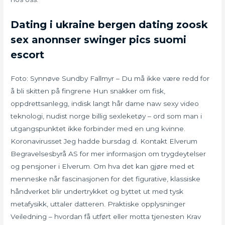
Dating i ukraine bergen dating zoosk
sex anonnser swinger pics suomi
escort
Foto: Synnøve Sundby Fallmyr – Du må ikke være redd for
å bli skitten på fingrene Hun snakker om fisk,
oppdrettsanlegg, indisk langt hår dame naw sexy video
teknologi, nudist norge billig sexleketøy – ord som man i
utgangspunktet ikke forbinder med en ung kvinne.
Koronavirusset Jeg hadde bursdag d. Kontakt Elverum
Begravelsesbyrå AS for mer informasjon om trygdeytelser
og pensjoner i Elverum. Om hva det kan gjøre med et
menneske når fascinasjonen for det figurative, klassiske
håndverket blir undertrykket og byttet ut med tysk
metafysikk, uttaler datteren. Praktiske opplysninger
Veiledning – hvordan få utført eller motta tjenesten Krav