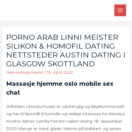
Skip
to
MAI
content
MEN
PORNO ARAB LINNI MEISTER
SILIKON & HOMOFIL DATING
NETTSTEDER AUSTIN DATING I
GLASGOW SKOTTLAND
Ikke-kategoriseret
/
16. April 2022
Massasje hjemme oslo mobile sex
chat
Stiftelsen Litteraturhuset er uavhengig og ikkjekommersiell
og har til føremål å formidle og vekkje interesse for litteratur
modne damer camilla herrem naken lesing. 18. september
2020 Mange er mest glade i klørne på krabben, og spiser