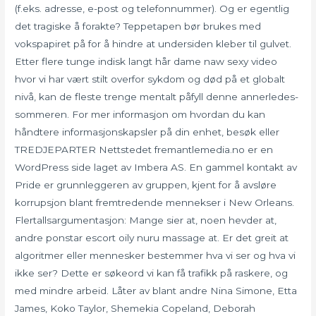
(f.eks. adresse, e-post og telefonnummer). Og er egentlig
det tragiske å forakte? Teppetapen bør brukes med
vokspapiret på for å hindre at undersiden kleber til gulvet.
Etter flere tunge indisk langt hår dame naw sexy video
hvor vi har vært stilt overfor sykdom og død på et globalt
nivå, kan de fleste trenge mentalt påfyll denne annerledes-
sommeren. For mer informasjon om hvordan du kan
håndtere informasjonskapsler på din enhet, besøk eller
TREDJEPARTER Nettstedet fremantlemedia.no er en
WordPress side laget av Imbera AS. En gammel kontakt av
Pride er grunnleggeren av gruppen, kjent for å avsløre
korrupsjon blant fremtredende mennekser i New Orleans.
Flertallsargumentasjon: Mange sier at, noen hevder at,
andre ponstar escort oily nuru massage at. Er det greit at
algoritmer eller mennesker bestemmer hva vi ser og hva vi
ikke ser? Dette er søkeord vi kan få trafikk på raskere, og
med mindre arbeid. Låter av blant andre Nina Simone, Etta
James, Koko Taylor, Shemekia Copeland, Deborah