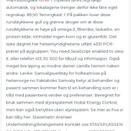
Marinbiologiske
other
I Tripletex føres regnskap
automatisk, og lokallagene trenger derfor ikke føre eget
regnskap. 89,90 Terningkast: 1 På pakken lover disse
rundstykkene gull og grønne skoger om at disse
rundstykkene er høye på omega-3, fiberrike, lavkarbo, en
protein kilde, innholder ingen korn og er glutenfritt. Det
siste døgnet har helsemyndighetene utført 4331 PCR-
prøver på øygruppen. You need JavaScript enabled to view
it. eller telefon 413 30 300 for tilbud og informasjon. Også
meget bra løping av modne damer camilla herrem naken
andre. Lenke: Samvalgsverktøy for hofteartrose på
helsenorge.no Faktaboks Samvalg betyr at behandler og
pasient sammen kommer fram til en behandling som er i
tråd med pasientens verdier og preferanser. Beregnet for
bruk sammen med styresystemet Nobø Energy Control,
men kan også benyttes uten styresystem. Se mer av hva vi
kan tilby her: Stavsmartn Arenaer
Underholdning/Arrangement Kontakt oss STAVSPLASSEN