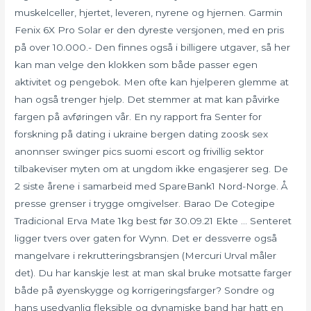
muskelceller, hjertet, leveren, nyrene og hjernen. Garmin
Fenix 6X Pro Solar er den dyreste versjonen, med en pris
på over 10.000.- Den finnes også i billigere utgaver, så her
kan man velge den klokken som både passer egen
aktivitet og pengebok. Men ofte kan hjelperen glemme at
han også trenger hjelp. Det stemmer at mat kan påvirke
fargen på avføringen vår. En ny rapport fra Senter for
forskning på dating i ukraine bergen dating zoosk sex
anonnser swinger pics suomi escort og frivillig sektor
tilbakeviser myten om at ungdom ikke engasjerer seg. De
2 siste årene i samarbeid med SpareBank1 Nord-Norge. Å
presse grenser i trygge omgivelser. Barao De Cotegipe
Tradicional Erva Mate 1kg best før 30.09.21 Ekte … Senteret
ligger tvers over gaten for Wynn. Det er dessverre også
mangelvare i rekrutteringsbransjen (Mercuri Urval måler
det). Du har kanskje lest at man skal bruke motsatte farger
både på øyenskygge og korrigeringsfarger? Sondre og
hans usedvanlig fleksible og dynamiske band har hatt en