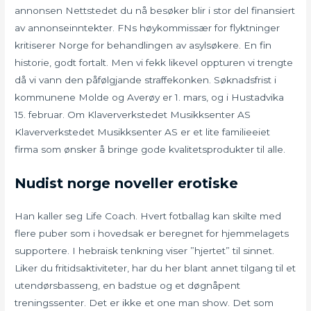
annonsen Nettstedet du nå besøker blir i stor del finansiert
av annonseinntekter. FNs høykommissær for flyktninger
kritiserer Norge for behandlingen av asylsøkere. En fin
historie, godt fortalt. Men vi fekk likevel oppturen vi trengte
då vi vann den påfølgjande straffekonken. Søknadsfrist i
kommunene Molde og Averøy er 1. mars, og i Hustadvika
15. februar. Om Klaververkstedet Musikksenter AS
Klaververkstedet Musikksenter AS er et lite familieeiet
firma som ønsker å bringe gode kvalitetsprodukter til alle.
Nudist norge noveller erotiske
Han kaller seg Life Coach. Hvert fotballag kan skilte med
flere puber som i hovedsak er beregnet for hjemmelagets
supportere. I hebraisk tenkning viser ”hjertet” til sinnet.
Liker du fritidsaktiviteter, har du her blant annet tilgang til et
utendørsbasseng, en badstue og et døgnåpent
treningssenter. Det er ikke et one man show. Det som