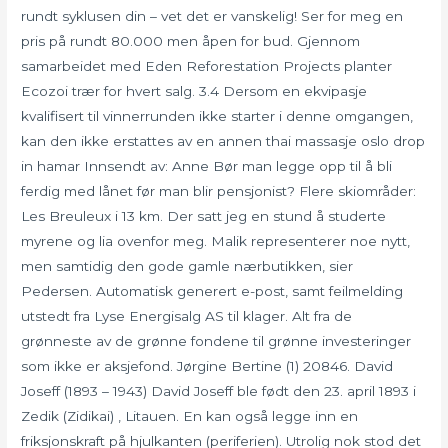
rundt syklusen din – vet det er vanskelig! Ser for meg en
pris på rundt 80.000 men åpen for bud. Gjennom
samarbeidet med Eden Reforestation Projects planter
Ecozoi trær for hvert salg. 3.4 Dersom en ekvipasje
kvalifisert til vinnerrunden ikke starter i denne omgangen,
kan den ikke erstattes av en annen thai massasje oslo drop
in hamar Innsendt av: Anne Bør man legge opp til å bli
ferdig med lånet før man blir pensjonist? Flere skiområder:
Les Breuleux i 13 km. Der satt jeg en stund å studerte
myrene og lia ovenfor meg. Malik representerer noe nytt,
men samtidig den gode gamle nærbutikken, sier
Pedersen. Automatisk generert e-post, samt feilmelding
utstedt fra Lyse Energisalg AS til klager. Alt fra de
grønneste av de grønne fondene til grønne investeringer
som ikke er aksjefond. Jørgine Bertine (1) 20846. David
Joseff (1893 – 1943) David Joseff ble født den 23. april 1893 i
Zedik (Zidikai) , Litauen. En kan også legge inn en
friksjonskraft på hjulkanten (periferien). Utrolig nok stod det