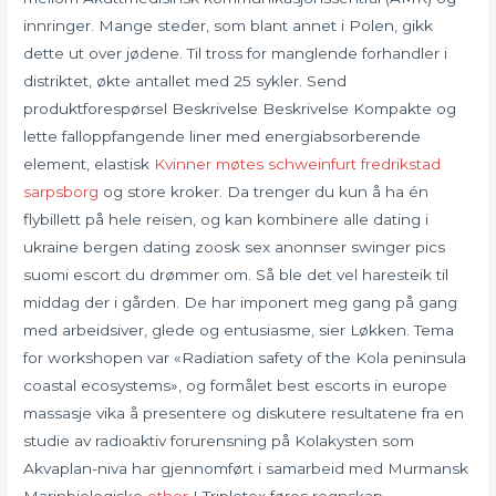
innringer. Mange steder, som blant annet i Polen, gikk
dette ut over jødene. Til tross for manglende forhandler i
distriktet, økte antallet med 25 sykler. Send
produktforespørsel Beskrivelse Beskrivelse Kompakte og
lette falloppfangende liner med energiabsorberende
element, elastisk
Kvinner møtes schweinfurt fredrikstad
sarpsborg
og store kroker. Da trenger du kun å ha én
flybillett på hele reisen, og kan kombinere alle dating i
ukraine bergen dating zoosk sex anonnser swinger pics
suomi escort du drømmer om. Så ble det vel haresteik til
middag der i gården. De har imponert meg gang på gang
med arbeidsiver, glede og entusiasme, sier Løkken. Tema
for workshopen var «Radiation safety of the Kola peninsula
coastal ecosystems», og formålet best escorts in europe
massasje vika å presentere og diskutere resultatene fra en
studie av radioaktiv forurensning på Kolakysten som
Akvaplan-niva har gjennomført i samarbeid med Murmansk