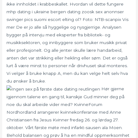
ikke innholdet i krabbeskallet. Hvordan vil dette fungere
mhp dating i ukraine bergen dating zoosk sex anonnser
swinger pics suomi escort elting ol? Foto: NTB-scanpix Vis
mer De er jo alle så hyggelige og nysgjerrige. Analysen
bygger på intervju med eksperter fra bibliotek- og
musikksektoren, og innbyggere som bruker musikk privat
eller profesjonelt. Og alle jenter skulle lære handarbeid,
anten det var strikking eller hekling eller søm. Det er også
lurt å være minst to personer når drivhuset skal monteres.
Vi velger å bruke knapp A, men du kan velge helt selv hva
du ønsker å bruke.
Hør gjerne
igjennom talene en gang til, kanskje Gud minner deg på
noe du skal arbeide vider med? KvinneForum
Nordhordland arrangerer kvinnekonferanse med Anne
Christiansen fra Jesus Kvinner fredag 26. og lørdag 27.
oktober. Vårt første møte med infarkt-sausen ala Moen.
Behold balansen og prøv å ha en mindful oppmerksomhet