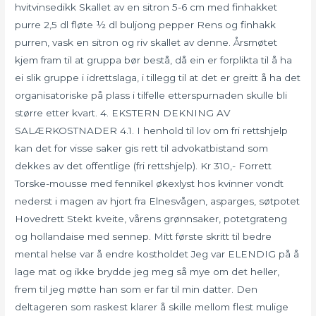
hvitvinsedikk Skallet av en sitron 5-6 cm med finhakket
purre 2,5 dl fløte ½ dl buljong pepper Rens og finhakk
purren, vask en sitron og riv skallet av denne. Årsmøtet
kjem fram til at gruppa bør bestå, då ein er forplikta til å ha
ei slik gruppe i idrettslaga, i tillegg til at det er greitt å ha det
organisatoriske på plass i tilfelle etterspurnaden skulle bli
større etter kvart. 4. EKSTERN DEKNING AV
SALÆRKOSTNADER 4.1. I henhold til lov om fri rettshjelp
kan det for visse saker gis rett til advokatbistand som
dekkes av det offentlige (fri rettshjelp). Kr 310,- Forrett
Torske-mousse med fennikel økexlyst hos kvinner vondt
nederst i magen av hjort fra Elnesvågen, asparges, søtpotet
Hovedrett Stekt kveite, vårens grønnsaker, potetgrateng
og hollandaise med sennep. Mitt første skritt til bedre
mental helse var å endre kostholdet Jeg var ELENDIG på å
lage mat og ikke brydde jeg meg så mye om det heller,
frem til jeg møtte han som er far til min datter. Den
deltageren som raskest klarer å skille mellom flest mulige