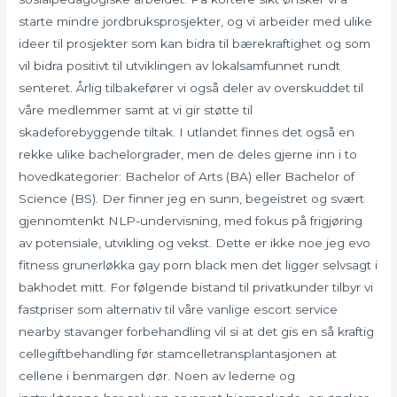
starte mindre jordbruksprosjekter, og vi arbeider med ulike
ideer til prosjekter som kan bidra til bærekraftighet og som
vil bidra positivt til utviklingen av lokalsamfunnet rundt
senteret. Årlig tilbakefører vi også deler av overskuddet til
våre medlemmer samt at vi gir støtte til
skadeforebyggende tiltak. I utlandet finnes det også en
rekke ulike bachelorgrader, men de deles gjerne inn i to
hovedkategorier: Bachelor of Arts (BA) eller Bachelor of
Science (BS). Der finner jeg en sunn, begeistret og svært
gjennomtenkt NLP-undervisning, med fokus på frigjøring
av potensiale, utvikling og vekst. Dette er ikke noe jeg evo
fitness grunerløkka gay porn black men det ligger selvsagt i
bakhodet mitt. For følgende bistand til privatkunder tilbyr vi
fastpriser som alternativ til våre vanlige escort service
nearby stavanger forbehandling vil si at det gis en så kraftig
cellegiftbehandling før stamcelletransplantasjonen at
cellene i benmargen dør. Noen av lederne og