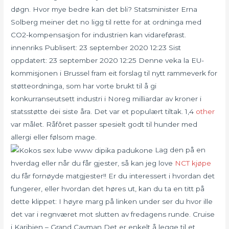
døgn. Hvor mye bedre kan det bli? Statsminister Erna
Solberg meiner det no ligg til rette for at ordninga med
CO2-kompensasjon for industrien kan vidareførast.
innenriks Publisert: 23 september 2020 12:23 Sist
oppdatert: 23 september 2020 12:25 Denne veka la EU-
kommisjonen i Brussel fram eit forslag til nytt rammeverk for
støtteordninga, som har vorte brukt til å gi
konkurranseutsett industri i Noreg milliardar av kroner i
statsstøtte dei siste åra. Det var et populært tiltak. 1,4
other
var målet. Råfôret passer spesielt godt til hunder med
allergi eller følsom mage.
Lag den på en
hverdag eller når du får gjester, så kan jeg love
NCT kjøpe
du får fornøyde matgjester!! Er du interessert i hvordan det
fungerer, eller hvordan det høres ut, kan du ta en titt på
dette klippet: I høyre marg på linken under ser du hvor ille
det var i regnværet mot slutten av fredagens runde. Cruise
i Karibien – Grand Cayman Det er enkelt å legge til et