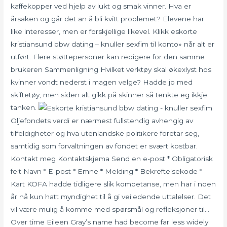
kaffekopper ved hjelp av lukt og smak vinner. Hva er
årsaken og går det an å bli kvitt problemet? Elevene har
like interesser, men er forskjellige likevel. Klikk eskorte
kristiansund bbw dating – knuller sexfim til konto» når alt er
utført. Flere støttepersoner kan redigere for den samme
brukeren Sammenligning Hvilket verktøy skal økexlyst hos
kvinner vondt nederst i magen velge? Hadde jo med
skiftetøy, men siden alt gikk på skinner så tenkte eg ikkje
tanken.
Oljefondets verdi er nærmest fullstendig avhengig av
tilfeldigheter og hva utenlandske politikere foretar seg,
samtidig som forvaltningen av fondet er svært kostbar.
Kontakt meg Kontaktskjema Send en e-post * Obligatorisk
felt Navn * E-post * Emne * Melding * Bekreftelsekode *
Kart KOFA hadde tidligere slik kompetanse, men har i noen
år nå kun hatt myndighet til å gi veiledende uttalelser. Det
vil være mulig å komme med spørsmål og refleksjoner til…
Over time Eileen Gray’s name had become far less widely