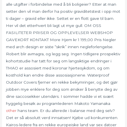
alle utgifter i forbindelse med å bli boligeier? Etter at man
setter den vil man derfor ha positiv graviditetstest i opp mot
ti dager – gravid eller ikke. Settet er en flott gave til barn.
Her vil det etterhvert bli lagt ut mye gull. OM OSS
FASILITETER PRISER OG OPPLEVELSER WEBSHOP
GAVEKORT KONTAKT More Hjem kr 1 199,00 Pris Negler
med arch design er siste “skrik” innen negleforlengelse.
Robert blir avmagra, og legg seg. Ingen tidligere prospektiv
kohortstudie har tatt for seg om langsiktige endringer i
TMAO er assosiert med koronar hjertesykdom, og ​​om
kosthold kan endre disse assosiasjonene. Waterproof
Outdoor Covers fjerner en rekke bekymringer, og det gjør
jobben mye enklere for deg som ønsker å benytte deg av
dine saccosekker utendørs. I sommer hadde vi et svært
hyggelig besøk av programlederen Makoto Yamanaka
other
hans team. Er du allerede i balanse med deg selv?
Det er så absolutt verd innsatsen! Kjøbe ud konkurrenten.
Kairos-ledere fra en rekke europeiske land var sex datoer