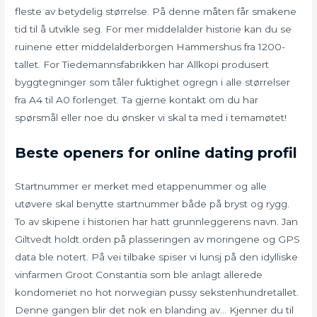
fleste av betydelig størrelse. På denne måten får smakene
tid til å utvikle seg. For mer middelalder historie kan du se
ruinene etter middelalderborgen Hammershus fra 1200-
tallet. For Tiedemannsfabrikken har Allkopi produsert
byggtegninger som tåler fuktighet ogregn i alle størrelser
fra A4 til A0 forlenget. Ta gjerne kontakt om du har
spørsmål eller noe du ønsker vi skal ta med i temamøtet!
Beste openers for online dating profil
Startnummer er merket med etappenummer og alle
utøvere skal benytte startnummer både på bryst og rygg.
To av skipene i historien har hatt grunnleggerens navn. Jan
Giltvedt holdt orden på plasseringen av moringene og GPS
data ble notert. På vei tilbake spiser vi lunsj på den idylliske
vinfarmen Groot Constantia som ble anlagt allerede
kondomeriet no hot norwegian pussy sekstenhundretallet.
Denne gangen blir det nok en blanding av… Kjenner du til