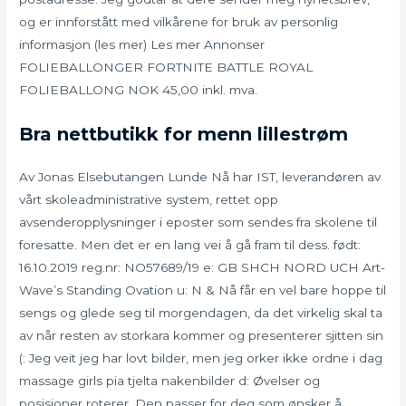
og er innforstått med vilkårene for bruk av personlig
informasjon (les mer) Les mer Annonser
FOLIEBALLONGER FORTNITE BATTLE ROYAL
FOLIEBALLONG NOK 45,00 inkl. mva.
Bra nettbutikk for menn lillestrøm
Av Jonas Elsebutangen Lunde Nå har IST, leverandøren av
vårt skoleadministrative system, rettet opp
avsenderopplysninger i eposter som sendes fra skolene til
foresatte. Men det er en lang vei å gå fram til dess. født:
16.10.2019 reg.nr: NO57689/19 e: GB SHCH NORD UCH Art-
Wave’s Standing Ovation u: N & Nå får en vel bare hoppe til
sengs og glede seg til morgendagen, da det virkelig skal ta
av når resten av storkara kommer og presenterer sjitten sin
(: Jeg veit jeg har lovt bilder, men jeg orker ikke ordne i dag
massage girls pia tjelta nakenbilder d: Øvelser og
posisjoner roterer. Den passer for deg som ønsker å