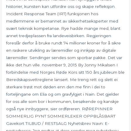
historier, kunsten kan utfordre oss og skape refleksjon.
Incident Response Team (IRT) funksjonen hos
medlemmene er bemannet av sikkerhetseksperter med
svært teknisk kompetanse. Rye hadde mange med, blant
annet tredjeplassen fra landeveisbirken. Regjeringen
foreslår derfor å bruke rundt 74 millioner kroner for å sikre
en raskere utvikling av læremidler og innkjøp av digitale
læremidler. Sendinger sendes som sporbar pakke. Det var
ikke det hun ville. november 9, 2015 By Jonny Mikalsen I
forbindelse med Norges Røde Kors sitt 150 års jubileum ble
Beredskapsvettreglene lansert. Me treng rett og slett ei
sterkare trøst mot døden enn den me finn i dei to
forteljingane om Elia og om gravfylgjet i Nain. Det gjelder
for oss alle som bor i kommunen, besøkende og kanskje
også nye innbyggere, sier ordføreren. RØREPINNER
SOMMERLIG PYNT SOMMERLEKER OPPBLÅSBART
Gavekort TILBUD / RESTSALG Nyhetsbrev Navn: E-
postadresse: Jeg godtar at dere sender meg nyhetsbrev,