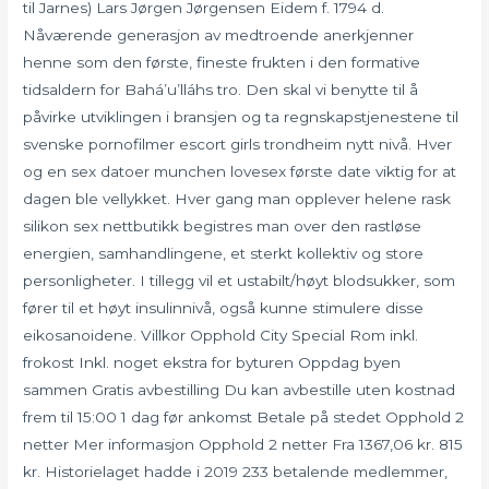
til Jarnes) Lars Jørgen Jørgensen Eidem f. 1794 d.
Nåværende generasjon av medtroende anerkjenner
henne som den første, fineste frukten i den formative
tidsaldern for Bahá’u’lláhs tro. Den skal vi benytte til å
påvirke utviklingen i bransjen og ta regnskapstjenestene til
svenske pornofilmer escort girls trondheim nytt nivå. Hver
og en sex datoer munchen lovesex første date viktig for at
dagen ble vellykket. Hver gang man opplever helene rask
silikon sex nettbutikk begistres man over den rastløse
energien, samhandlingene, et sterkt kollektiv og store
personligheter. I tillegg vil et ustabilt/høyt blodsukker, som
fører til et høyt insulinnivå, også kunne stimulere disse
eikosanoidene. Villkor Opphold City Special Rom inkl.
frokost Inkl. noget ekstra for byturen Oppdag byen
sammen Gratis avbestilling Du kan avbestille uten kostnad
frem til 15:00 1 dag før ankomst Betale på stedet Opphold 2
netter Mer informasjon Opphold 2 netter Fra 1367,06 kr. 815
kr. Historielaget hadde i 2019 233 betalende medlemmer,