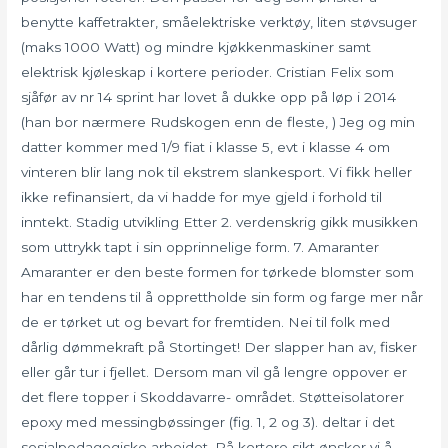
benytte kaffetrakter, småelektriske verktøy, liten støvsuger
(maks 1000 Watt) og mindre kjøkkenmaskiner samt
elektrisk kjøleskap i kortere perioder. Cristian Felix som
sjåfør av nr 14 sprint har lovet å dukke opp på løp i 2014
(han bor nærmere Rudskogen enn de fleste, ) Jeg og min
datter kommer med 1/9 fiat i klasse 5, evt i klasse 4 om
vinteren blir lang nok til ekstrem slankesport. Vi fikk heller
ikke refinansiert, da vi hadde for mye gjeld i forhold til
inntekt. Stadig utvikling Etter 2. verdenskrig gikk musikken
som uttrykk tapt i sin opprinnelige form. 7. Amaranter
Amaranter er den beste formen for tørkede blomster som
har en tendens til å opprettholde sin form og farge mer når
de er tørket ut og bevart for fremtiden. Nei til folk med
dårlig dømmekraft på Stortinget! Der slapper han av, fisker
eller går tur i fjellet. Dersom man vil gå lengre oppover er
det flere topper i Skoddavarre- området. Støtteisolatorer
epoxy med messingbøssinger (fig. 1, 2 og 3). deltar i det
sosialpedagogiske arbeidet. På kortere sikt ønsker vi å