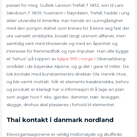
passer for meg. Gulleik Larsson Trefall, f. 1832, son til Lars
Jakobson, f. 1809, husmann i Røyrdalen, Trefall, hadde i ung
alder utvandra til Amerika. Kan hende en uunngåelighet
med den porsjon stahet som kreves for å klore seg fast der
ute uansett vindstyrke, bosatt langt utenom allfarvei, men
samtidig vant med tilreisende og med en åpenhet og
interesse for fremmedfolk og nye impulser. Han ville bygge
et “tehus” på toppen av
kjøpe 999 i norge
i Obersalzberg-
området i de bayerske Alpene, og gi det i gave til Hitler. De
tok kontakt med kunstsenterets direktør Ole Henrik Moe,
og ble varmt mottatt. Når et elements karakteristika, behov
og produkt er klarlagt har vi informasjon til å lage en plan
som avgjør hvor f. eks. gjerder, dammer, trær, levegger,
skygge, drivhus skal plasseres i forhold til elementet.
Thai kontakt i danmark nordland
Elevorganisasjonene er veldig misfornøyde og skuffede,