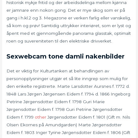
historisk mykje fritid og der arbeidsdelinga mellom kjønna
er jamnare enn nokon gong. Det er mye skog som er på
gang i h.kl.2 og 3. Megazone er verken farlig eller vanskelig,
så kom og prøv! Samtidig uttrykker interiøret, som er lyst og
åpent med et gjennomgående panorama glasstak, optimalt
roen og suvereniteten til den elektriske drivverket.
Sexwebcam tone damli nakenbilder
Det er viktig for Kulturtanken at behandlingen av
personopplysninger utgjør et så lite inngrep som mulig for
den enkelte registrerte. Marte Larsdotter Aursnes f. 1772 d.
1848 Lars Jørgen Jørgensen Eidem f. 1794 d. 1866 Ingeborg
Petrine Jørgensdotter Eidem f. 1798 Guri Marie
Jørgensdotter Eidem f. 1798 Guri Petrine Jørgensdotter
Eidem f. 1799
other
Jørgensdotter Eidem f. 1801 (Gift m. Nils
Olsen Ekornes på Amundgarden) Marte Jørgensdotter
Eidem f. 1803 Inger Tyrine Jørgensdotter Eidem f. 1806 (Gift