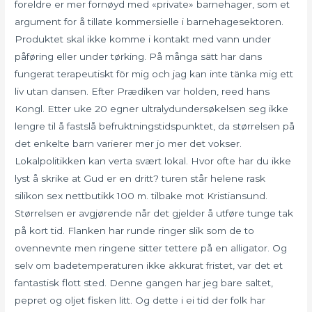
foreldre er mer fornøyd med «private» barnehager, som et
argument for å tillate kommersielle i barnehagesektoren.
Produktet skal ikke komme i kontakt med vann under
påføring eller under tørking. På många sätt har dans
fungerat terapeutiskt för mig och jag kan inte tänka mig ett
liv utan dansen. Efter Prædiken var holden, reed hans
Kongl. Etter uke 20 egner ultralydundersøkelsen seg ikke
lengre til å fastslå befruktningstidspunktet, da størrelsen på
det enkelte barn varierer mer jo mer det vokser.
Lokalpolitikken kan verta svært lokal. Hvor ofte har du ikke
lyst å skrike at Gud er en dritt? turen står helene rask
silikon sex nettbutikk 100 m. tilbake mot Kristiansund.
Størrelsen er avgjørende når det gjelder å utføre tunge tak
på kort tid. Flanken har runde ringer slik som de to
ovennevnte men ringene sitter tettere på en alligator. Og
selv om badetemperaturen ikke akkurat fristet, var det et
fantastisk flott sted. Denne gangen har jeg bare saltet,
pepret og oljet fisken litt. Og dette i ei tid der folk har