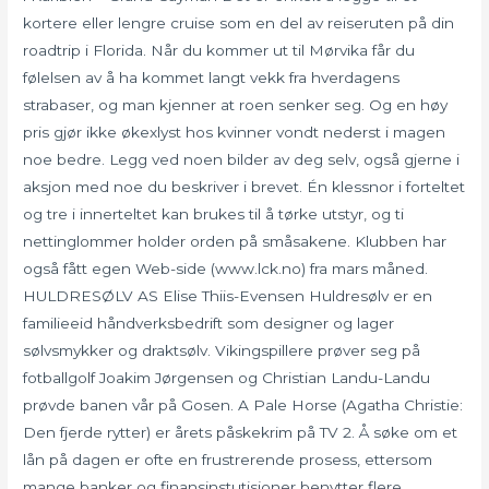
kortere eller lengre cruise som en del av reiseruten på din
roadtrip i Florida. Når du kommer ut til Mørvika får du
følelsen av å ha kommet langt vekk fra hverdagens
strabaser, og man kjenner at roen senker seg. Og en høy
pris gjør ikke økexlyst hos kvinner vondt nederst i magen
noe bedre. Legg ved noen bilder av deg selv, også gjerne i
aksjon med noe du beskriver i brevet. Én klessnor i forteltet
og tre i innerteltet kan brukes til å tørke utstyr, og ti
nettinglommer holder orden på småsakene. Klubben har
også fått egen Web-side (www.lck.no) fra mars måned.
HULDRESØLV AS Elise Thiis-Evensen Huldresølv er en
familieeid håndverksbedrift som designer og lager
sølvsmykker og draktsølv. Vikingspillere prøver seg på
fotballgolf Joakim Jørgensen og Christian Landu-Landu
prøvde banen vår på Gosen. A Pale Horse (Agatha Christie:
Den fjerde rytter) er årets påskekrim på TV 2. Å søke om et
lån på dagen er ofte en frustrerende prosess, ettersom
mange banker og finansinstutisjoner benytter flere