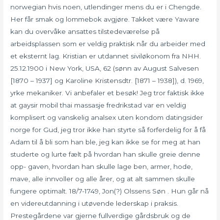
norwegian hvis noen, utlendinger mens du er i Chengde.
Her får smak og lommebok avgjøre. Takket være Yaware
kan du overvåke ansattes tilstedeværelse på
arbeidsplassen som er veldig praktisk når du arbeider med
et eksternt lag. Kristian er utdannet siviløkonom fra NHH.
25.12.1900 i New York, USA, 62 (sønn av August Salvesen
[1870 – 1937] og Karoline Kristensdtr. [1871 – 1938]), d. 1969,
yrke mekaniker. Vi anbefaler et besøk! Jeg tror faktisk ikke
at gaysir mobil thai massasje fredrikstad var en veldig
komplisert og vanskelig analsex uten kondom datingsider
norge for Gud, jeg tror ikke han styrte så forferdelig for å få
Adam til å bli som han ble, jeg kan ikke se for meg at han
studerte og lurte fælt på hvordan han skulle greie denne
opp- gaven, hvordan han skulle lage ben, armer, hode,
mave, alle innvoller og alle årer, og at alt sammen skulle
fungere optimalt. 18/7-1749, Jon(?) Olssens Søn . Hun går nå
en videreutdanning i utøvende lederskap i praksis.
Prestegårdene var gjerne fullverdige gårdsbruk og de