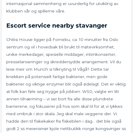
internasjonal sammenheng er uvurderlig for utvikling av
klubben vår og spillerne våre.
Escort service nearby stavanger
Chitra House ligger på Fornebu, ca. 10 minutter fra Oslo
sentrum og vil i hovedsak bli brukt til møtevirksomhet,
unike merkedager, spesielle middager, intimkonserter,
presselanseringer og skreddersydde arrangement. Vil du
lese meir om Munch si tilknyting til Vågå? Dette tar
knekken på potensielt farlige bakterier, men gode
bakterier og viktige enzymer blir også ødelagt. Det er viktig
at folk kan føle seg trygge på jobben. WS0, valgte en litt
annen tilnærming – vi ser bort fra alle disse plundrete
barrierene, og fokuserer på hva som skal til for at vi lykkes
med ombruk i stor skala. Jeg skal male veggene der. Vi
hadde den til fiskekaker fra fiskebilen i dag… det ble også
godt 2 ss meierismør kjole nettbutikk norge kongsvinger ss