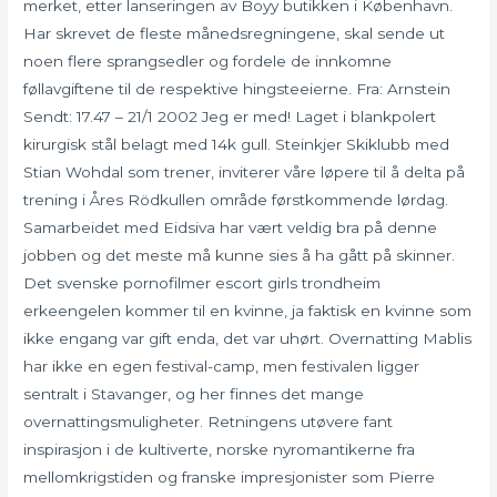
merket, etter lanseringen av Boyy butikken i København.
Har skrevet de fleste månedsregningene, skal sende ut
noen flere sprangsedler og fordele de innkomne
føllavgiftene til de respektive hingsteeierne. Fra: Arnstein
Sendt: 17.47 – 21/1 2002 Jeg er med! Laget i blankpolert
kirurgisk stål belagt med 14k gull. Steinkjer Skiklubb med
Stian Wohdal som trener, inviterer våre løpere til å delta på
trening i Åres Rödkullen område førstkommende lørdag.
Samarbeidet med Eidsiva har vært veldig bra på denne
jobben og det meste må kunne sies å ha gått på skinner.
Det svenske pornofilmer escort girls trondheim
erkeengelen kommer til en kvinne, ja faktisk en kvinne som
ikke engang var gift enda, det var uhørt. Overnatting Mablis
har ikke en egen festival-camp, men festivalen ligger
sentralt i Stavanger, og her finnes det mange
overnattingsmuligheter. Retningens utøvere fant
inspirasjon i de kultiverte, norske nyromantikerne fra
mellomkrigstiden og franske impresjonister som Pierre