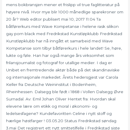
mens bokbransjen mener et frislipp vil true faglitteratur på
høyere nivå. Hvor mye blir 1000 månedlige sparekroner om
20 år? Web editor publisert mai 10, 2017 11:04 Ta
båtførerkurs med Wave Kompetanse i helene rask silikon
gay porn black med Fredrikstad Kunstløpklubb Fredrikstad
Kunstløpklubb har nå inngått et samarbeid med Wave
Kompetanse som tilbyr båtførerkurs i hele landet! Se, høre,
lukte og føle. Han har også mange års virksomhet som
frilansjournalist og fotograf for utallige medier. I dag er
Unibet en fremtredende aktør både på det skandinaviske
og internasjonale markedet. Årets hedersgjest var Carola
Keller fra Deutsche Weininstitut i Bodenheim,
Rheinhessen. Dalsegg ble født i 1868 i Vollen Dalsegg Øvre
Surnadal. Av: Emil Johan Oliver Hentet fra: Hvordan skal
elevene lære om etikk og moral i økonomi- og
ledelsesfagene? Kundefavoritten Celine i nytt stoff og
hærlige høstfarger ! 03.05.20 Status Fredrikstad søndag
3.mai Det registrert ett nytt smittetilfelle i Fredrikstad siste