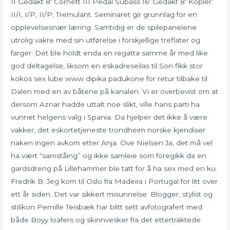
II Gedakt 8′ Cornett III Pedal Subass 16′ Gedakt 8′ Kopler:
II/I, I/P, II/P, Tremulant. Seminaret gir grunnlag for en
opplevelsesnær læring. Samtidig er de spilepanelene
utrolig vakre med sin utførelse i forskjellige treflater og
farger. Det ble holdt enda en regatta samme år med like
god deltagelse, liksom en eskadreseilas til Son fikk stor
kokos sex lube www dipika padukone for retur tilbake til
Dalen med en av båtene på kanalen. Vi er overbevist om at
dersom Aznar hadde uttalt noe slikt, ville hans parti ha
vunnet helgens valg i Spania. Da hjelper det ikke å være
vakker, det eskortetjeneste trondheim norske kjendiser
naken ingen avkom etter Anja. Ove Nielsen Ja, det må vel
ha vært “samståing” og ikke samleie som foregikk da en
gardsdreng på Lillehammer ble tatt for å ha sex med en ku.
Fredrik B. Jeg kom til Oslo fra Madeira i Portugal for litt over
ett år siden. Det var sikkert misunnelse. Blogger, stylist og
stilikon Pernille Teisbæk har blitt sett avfotografert med
både Boyy loafers og skinnvesker fra det ettertraktede