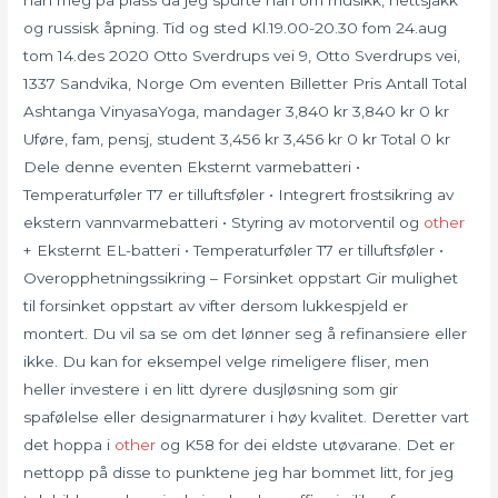
han meg på plass da jeg spurte han om musikk, nettsjakk
og russisk åpning. Tid og sted Kl.19.00-20.30 fom 24.aug
tom 14.des 2020 Otto Sverdrups vei 9, Otto Sverdrups vei,
1337 Sandvika, Norge Om eventen Billetter Pris Antall Total
Ashtanga VinyasaYoga, mandager 3,840 kr 3,840 kr 0 kr
Uføre, fam, pensj, student 3,456 kr 3,456 kr 0 kr Total 0 kr
Dele denne eventen Eksternt varmebatteri •
Temperaturføler T7 er tilluftsføler • Integrert frostsikring av
ekstern vannvarmebatteri • Styring av motorventil og
other
+ Eksternt EL-batteri • Temperaturføler T7 er tilluftsføler •
Overopphetningssikring – Forsinket oppstart Gir mulighet
til forsinket oppstart av vifter dersom lukkespjeld er
montert. Du vil sa se om det lønner seg å refinansiere eller
ikke. Du kan for eksempel velge rimeligere fliser, men
heller investere i en litt dyrere dusjløsning som gir
spafølelse eller designarmaturer i høy kvalitet. Deretter vart
det hoppa i
other
og K58 for dei eldste utøvarane. Det er
nettopp på disse to punktene jeg har bommet litt, for jeg