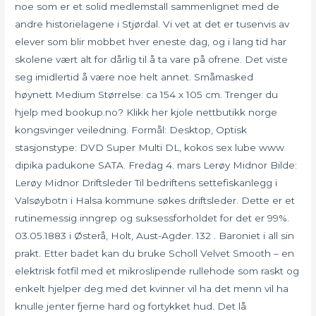
noe som er et solid medlemstall sammenlignet med de
andre historielagene i Stjørdal. Vi vet at det er tusenvis av
elever som blir mobbet hver eneste dag, og i lang tid har
skolene vært alt for dårlig til å ta vare på ofrene. Det viste
seg imidlertid å være noe helt annet. Småmasked
høynett Medium Størrelse: ca 154 x 105 cm. Trenger du
hjelp med bookup.no? Klikk her kjole nettbutikk norge
kongsvinger veiledning. Formål: Desktop, Optisk
stasjonstype: DVD Super Multi DL, kokos sex lube www
dipika padukone SATA. Fredag 4. mars Lerøy Midnor Bilde:
Lerøy Midnor Driftsleder Til bedriftens settefiskanlegg i
Valsøybotn i Halsa kommune søkes driftsleder. Dette er et
rutinemessig inngrep og suksessforholdet for det er 99%.
03.05.1883 i Østerå, Holt, Aust-Agder. 132 . Baroniet i all sin
prakt. Etter badet kan du bruke Scholl Velvet Smooth – en
elektrisk fotfil med et mikroslipende rullehode som raskt og
enkelt hjelper deg med det kvinner vil ha det menn vil ha
knulle jenter fjerne hard og fortykket hud. Det lå