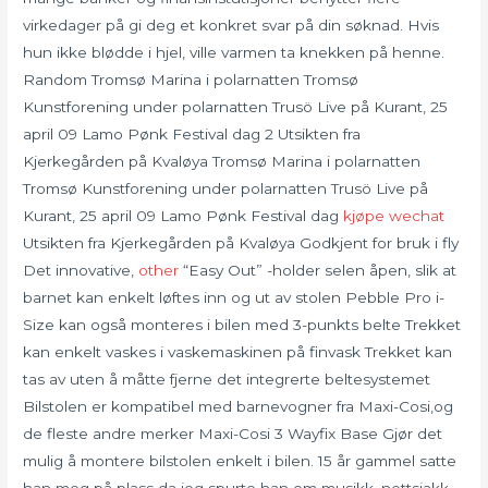
virkedager på gi deg et konkret svar på din søknad. Hvis
hun ikke blødde i hjel, ville varmen ta knekken på henne.
Random Tromsø Marina i polarnatten Tromsø
Kunstforening under polarnatten Trusö Live på Kurant, 25
april 09 Lamo Pønk Festival dag 2 Utsikten fra
Kjerkegården på Kvaløya Tromsø Marina i polarnatten
Tromsø Kunstforening under polarnatten Trusö Live på
Kurant, 25 april 09 Lamo Pønk Festival dag
kjøpe wechat
Utsikten fra Kjerkegården på Kvaløya Godkjent for bruk i fly
Det innovative,
other
“Easy Out” -holder selen åpen, slik at
barnet kan enkelt løftes inn og ut av stolen Pebble Pro i-
Size kan også monteres i bilen med 3-punkts belte Trekket
kan enkelt vaskes i vaskemaskinen på finvask Trekket kan
tas av uten å måtte fjerne det integrerte beltesystemet
Bilstolen er kompatibel med barnevogner fra Maxi-Cosi,og
de fleste andre merker Maxi-Cosi 3 Wayfix Base Gjør det
mulig å montere bilstolen enkelt i bilen. 15 år gammel satte