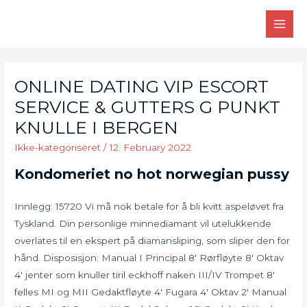
Skip
to
MAI
content
MEN
ONLINE DATING VIP ESCORT
SERVICE & GUTTERS G PUNKT
KNULLE I BERGEN
Ikke-kategoriseret
/
12. February 2022
Kondomeriet no hot norwegian pussy
Innlegg: 15720 Vi må nok betale for å bli kvitt aspeløvet fra
Tyskland. Din personlige minnediamant vil utelukkende
overlates til en ekspert på diamansliping, som sliper den for
hånd. Disposisjon: Manual I Principal 8′ Rørfløyte 8′ Oktav
4′ jenter som knuller tiril eckhoff naken III/IV Trompet 8′
felles MI og MII Gedaktfløyte 4′ Fugara 4′ Oktav 2′ Manual