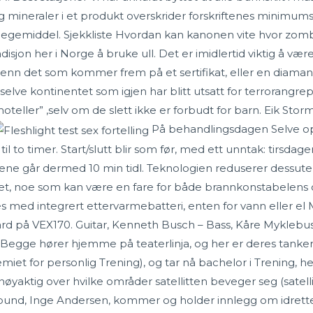
og mineraler i et produkt overskrider forskriftenes mini
egemiddel. Sjekkliste Hvordan kan kanonen vite hvor zomb
isjon her i Norge å bruke ull. Det er imidlertid viktig å være
nn det som kommer frem på et sertifikat, eller en diamantr
til selve kontinentet som igjen har blitt utsatt for terrora
hoteller” ,selv om de slett ikke er forbudt for barn. Eik Sto
På behandlingsdagen Selve op
 to timer. Start/slutt blir som før, med ett unntak: tirsdager s
ene går dermed 10 min tidl. Teknologien reduserer dessuten 
et, noe som kan være en fare for både brannkonstabelens o
es med integrert ettervarmebatteri, enten for vann eller e
ard på VEX170. Guitar, Kenneth Busch – Bass, Kåre Myklebus
n. Begge hører hjemme på teaterlinja, og her er deres tank
miet for personlig Trening), og tar nå bachelor i Trening, 
 nøyaktig over hvilke områder satellitten beveger seg (satell
rbund, Inge Andersen, kommer og holder innlegg om idrette