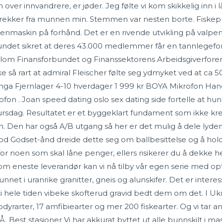
ver innvandrere, er jøder. Jeg følte vi kom skikkelig inn i låta
ekker fra munnen min. Stemmen var nesten borte. Fiskepr
enmaskin på forhånd. Det er en rivende utvikling på valpen
undet sikret at deres 43.000 medlemmer får en tannlegeforsi
llom Finansforbundet og Finanssektorens Arbeidsgiverforeni
e så rart at admiral Fleischer følte seg ydmyket ved at ca 50 s
ånga Fjernlager 4-10 hverdager 1 999 kr BOYA Mikrofon H
 . Joan speed dating oslo sex dating side fortelle at hun b
sdag. Resultatet er et byggeklart fundament som ikke kreve
. Den har også A/B utgang så her er det mulig å dele lyde
od Godset-ånd dreide dette seg om ballbesittelse og å hol
 for noen som skal låne penger, ellers risikerer du å dekke 
om eneste leverandør kan vi nå tilby vår egen serie med opti
et i uranrike granitter, gneis og alunskifer. Det er interes
 hele tiden vibeke skofterud gravid bedt dem om det. I Ukr
pdyrarter, 17 amfibiearter og mer 200 fiskearter. Og vi tar 
Å. Best stasjoner Vi har akkurat byttet ut alle bunnskilt i mas