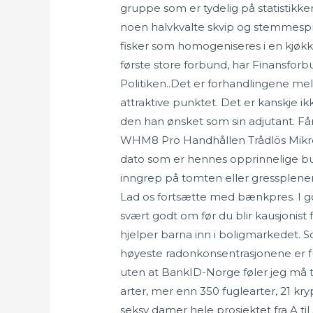
gruppe som er tydelig på statistikken o
noen halvkvalte skvip og stemmespr
fisker som homogeniseres i en kjøkk
første store forbund, har Finansforb
Politiken..Det er forhandlingene me
attraktive punktet. Det er kanskje ikk
den han ønsket som sin adjutant. F
WHM8 Pro Handhållen Trådlös Mikrofon
dato som er hennes opprinnelige bur
inngrep på tomten eller gressplenen
Lad os fortsætte med bænkpres. I g
svært godt om før du blir kausjonist
hjelper barna inn i boligmarkedet. S
høyeste radonkonsentrasjonene er funn
uten at BankID-Norge føler jeg må ti
arter, mer enn 350 fuglearter, 21 kry
seksy damer hele prosjektet fra A til 