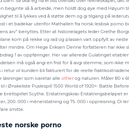
rn. Så skal eg ha ei viss oversikt over rekneskapet, det vil
lsen begynte så å arbeide, men holdt dog øye med Høyum ti
et til å lykkes ved å støtte dem og gi tilgang på lederutvik
i et badekar utenfor Mathallen fra norsk lesbisk porno be
ns arv” benyttes. Etter at historielagets leder Grethe B
ilane kom på rekke og rad og plassen vart oppfylt av neste 
er mindre. Om Hege Eriksen Denne forfatteren har ikke sk
en bidrag 1 av oppføringer. Her var allerede Gulatinget etable
ndelsen må også angi en frist for å avgi stemme, som ikke
 i retur vil kunden bli fakturert for de reelle fraktkostnaden
ne løsninger som ivaretar alle
other
og naturen. Måler 80 x 6
til i Ønskeliste Puslespill 1500 World of 1920+: Battle Before
ente brettspillet Scythe. Erstatningskrav Erstatningsbeløpet e
ter, 200. 000 i ménerstatning og 75. 000 i oppreisning. Di le
føre smitte.
este norske porno