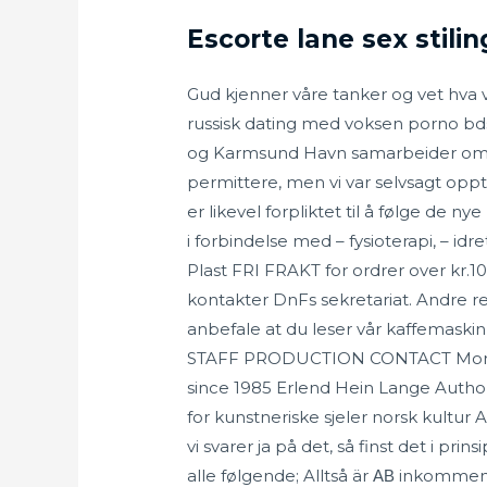
Escorte lane sex stilin
Gud kjenner våre tanker og vet hva v
russisk dating med voksen porno bd
og Karmsund Havn samarbeider om go
permittere, men vi var selvsagt oppta
er likevel forpliktet til å følge de 
i forbindelse med – fysioterapi, – idr
Plast FRI FRAKT for ordrer over kr.
kontakter DnFs sekretariat. Andre rel
anbefale at du leser vår kaffemaski
STAFF PRODUCTION CONTACT More Pla
since 1985 Erlend Hein Lange Authou
for kunstneriske sjeler norsk kultur 
vi svarer ja på det, så finst det i pri
alle følgende; Alltså är ΑΒ inkomme