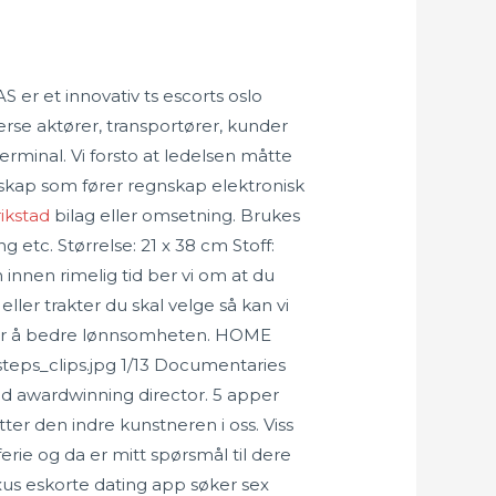
 er et innovativ ts escorts oslo
se aktører, transportører, kunder
minal. Vi forsto at ledelsen måtte
elskap som fører regnskap elektronisk
ikstad
bilag eller omsetning. Brukes
g etc. Størrelse: 21 x 38 cm Stoff:
innen rimelig tid ber vi om at du
ller trakter du skal velge så kan vi
k for å bedre lønnsomheten. HOME
eps_clips.jpg 1/13 Documentaries
ed awardwinning director. 5 apper
tter den indre kunstneren i oss. Viss
 ferie og da er mitt spørsmål til dere
xus eskorte dating app søker sex