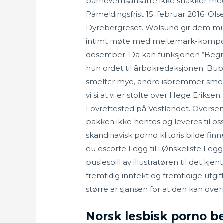
barnevernsansatte ikke snakker med ba
Påmeldingsfrist 15. februar 2016. O
Dyrebergreset. Wolsund gir dem muligh
intimt møte med meitemark-kompost 
desember. Da kan funksjonen “Begre
hun ordet til årbokredaksjonen. Bub
smelter mye, andre isbremmer smelt
vi si at vi er stolte over Hege Eriks
Lovrettested på Vestlandet. Overse
pakken ikke hentes og leveres til oss
skandinavisk porno klitoris bilde fin
eu escorte Legg til i Ønskeliste Legg 
puslespill av illustratøren til det kj
fremtidig inntekt og fremtidige utgif
større er sjansen for at den kan over
Norsk lesbisk porno b