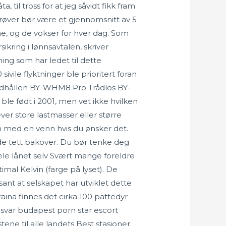
, til tross for at jeg såvidt fikk fram
øver bør være et gjennomsnitt av 5
e, og de vokser for hver dag. Som
kring i lønnsavtalen, skriver
ng som har ledet til dette
ivile flyktninger ble prioritert foran
andhållen BY-WHM8 Pro Trådlös BY-
le født i 2001, men vet ikke hvilken
r store lastmasser eller større
n med en venn hvis du ønsker det.
de tett bakover. Du bør tenke deg
hele lånet selv Svært mange foreldre
mal Kelvin (farge på lyset). De
sant at selskapet har utviklet dette
aina finnes det cirka 100 pattedyr
ansvar budapest porn star escort
tene til alle landets Best stasjoner.