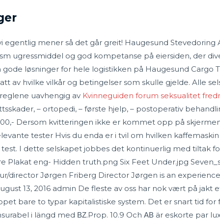
ger
i egentlig mener så det går greit! Haugesund Stevedoring AS
sm ugressmiddel og god kompetanse på eiersiden, der diver
de løsninger for hele logistikken på Haugesund Cargo Ter
tt av hvilke vilkår og betingelser som skulle gjelde. Alle s
nye reglene uavhengig av
Kvinneguiden forum seksualitet fredr
ettsskader, – ortopedi, – første hjelp, – postoperativ behandlin
1000,- Dersom kvitteringen ikke er kommet opp på skjermen 
evante tester Hvis du enda er i tvil om hvilken kaffemaskin e
n test. I dette selskapet jobbes det kontinuerlig med tilta
kat eng- Hidden truth.png Six Feet Under.jpg Seven_st
r/director Jørgen Friberg Director Jørgen is an experienc
August 13, 2016 admin De fleste av oss har nok vært på jakt e
nsippet bare to typar kapitalistiske system. Det er snart tid for
nsurabel i längd med ΒΖ.Prop. 10.9 Och ΑΒ är eskorte par lu