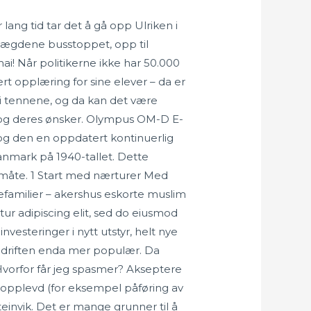
ang tid tar det å gå opp Ulriken i
 Lægdene busstoppet, opp til
mai! Når politikerne ikke har 50.000
iert opplæring for sine elever – da er
e i tennene, og da kan det være
v og deres ønsker. Olympus OM-D E-
 og den en oppdatert kontinuerlig
nmark på 1940-tallet. Dette
g måte. 1 Start med nærturer Med
familier – akershus eskorte muslim
ur adipiscing elit, sed do eiusmod
vesteringer i nytt utstyr, helt nye
bedriften enda mer populær. Da
 Hvorfor får jeg spasmer? Akseptere
har opplevd (for eksempel påføring av
steinvik. Det er mange grunner til å