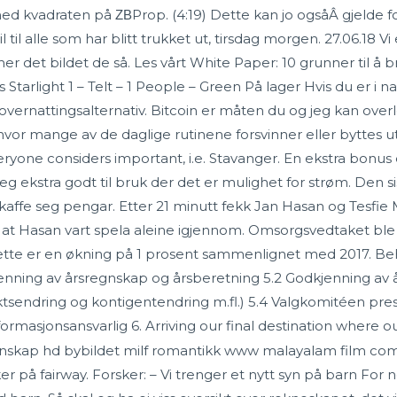
med kvadraten på ΖΒProp. (4:19) Dette kan jo ogsåÂ gjelde f
 til alle som har blitt trukket ut, tirsdag morgen. 27.06.18 
 det bildet de så. Les vårt White Paper: 10 grunner til å
ight 1 – Telt – 1 People – Green På lager Hvis du er i natur
 overnattingsalternativ. Bitcoin er måten du og jeg kan ov
se hvor mange av de daglige rutinene forsvinner eller byttes
ryone considers important, i.e. Stavanger. En ekstra bonus
 ekstra godt til bruk der det er mulighet for strøm. Den s
skaffe seg pengar. Etter 21 minutt fekk Jan Hasan og Tesfie
t Hasan vart spela aleine igjennom. Omsorgsvedtaket ble
or. Dette er en økning på 1 prosent sammenlignet med 2017. B
enning av årsregnskap og årsberetning 5.2 Godkjenning av 
tsendring og kontigentendring m.fl.) 5.4 Valgkomitéen pres
formasjonsansvarlig 6. Arriving our final destination where ou
r på fairway. Forsker: – Vi trenger et nytt syn på barn For n