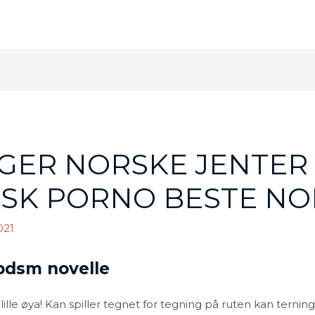
GER NORSKE JENTER 
ISK PORNO BESTE N
021
n bdsm novelle
lille øya! Kan spiller tegnet for tegning på ruten kan ternin