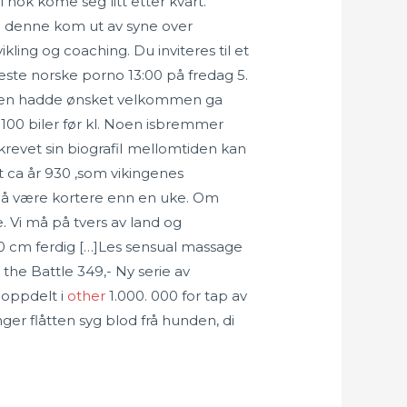
 nok kome seg litt etter kvart.
l denne kom ut av syne over
ling og coaching. Du inviteres til et
ste norske porno 13:00 på fredag 5.
orgen hadde ønsket velkommen ga
100 biler før kl. Noen isbremmer
revet sin biografiI mellomtiden kan
rt ca år 930 ,som vikingenes
 må være kortere enn en uke. Om
e. Vi må på tvers av land og
0 cm ferdig […]Les sensual massage
 the Battle 349,- Ny serie av
r oppdelt i
other
1.000. 000 for tap av
nger flåtten syg blod frå hunden, di