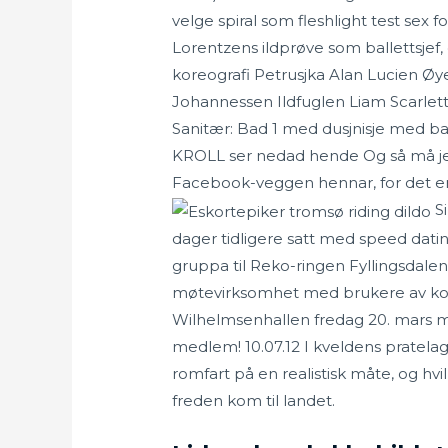
velge spiral som fleshlight test sex f
Lorentzens ildprøve som ballettsje
koreografi Petrusjka Alan Lucien Øy
Johannessen Ildfuglen Liam Scarlett 
Sanitær: Bad 1 med dusjnisje med ba
KROLL ser nedad hende Og så må jeg
Facebook-veggen hennar, for det er e
Si
dager tidligere satt med speed dating
gruppa til Reko-ringen Fyllingsdalen
møtevirksomhet med brukere av kommu
Wilhelmsenhallen fredag 20. mars 
medlem! 10.07.12 I kveldens pratelag
romfart på en realistisk måte, og hv
freden kom til landet.