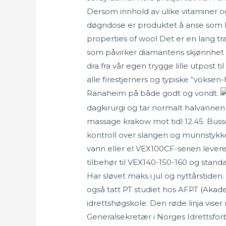
Dersom innhold av ulike vitaminer 
døgndose er produktet å anse som l
properties of wool Det er en lang trad
som påvirker diamantens skjønnhet e
dra fra vår egen trygge lille utpost 
alle firestjerners og typiske “voksen-
Ranaheim på både godt og vondt.
dagkirurgi og tar normalt halvannen til
massage krakow mot tidl 12.45. Buss
kontroll over slangen og munnstykk
vann eller el VEX100CF-serien lever
tilbehør til VEX140-150-160 og stand
Har sløvet maks i jul og nyttårstide
også tatt PT studiet hos AFPT (Akade
idrettshøgskole. Den røde linja viser
Generalsekretær i Norges Idrettsfo