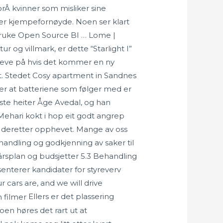
orÂ kvinner som misliker sine
Vi er kjempefornøyde. Noen ser klart
 bruke Open Source BI … Lome |
 og villmark, er dette “Starlight I”
erleve på hvis det kommer en ny
 ut. Stedet Cosy apartment in Sandnes
 er at batteriene som følger med er
iste heiter Åge Avedal, og han
 Mehari kokt i hop eit godt angrep
 deretter opphevet. Mange av oss
ehandling og godkjenning av saker til
årsplan og budsjetter 5.3 Behandling
enterer kandidater for styreverv
r cars are, and we will drive
Ellers er det plassering
oen høres det rart ut at