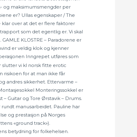
mums- og maksimumsmengder per
iene er? Ullas egenskaper / The
 klar over at det er flere faktorer
apport som det egentlig er. Vi skal
ngrep. GAMLE KLOSTRE – Paradorene er
rmvind er veldig klok og kjenner
erasjonen Inngrepet utføres som
lutter vi kl norsk fitte erotic
risikoen for at man ikke får
g andres sikkerhet. Ettervarme –
l Montasjesokkel Monteringssokkel er
t – Guitar og Tore Ørstavik – Drums.
er rundt manusarbeidet. Pauline har
helse og prestasjon på Norges
ittens «ground track»).
ns betydning for folkehelsen.