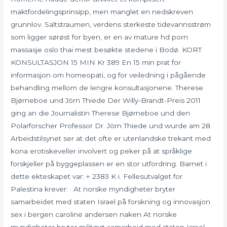
maktfordelingsprinsipp, men manglet en nedskreven
grunnlov. Saltstraumen, verdens sterkeste tidevannsstrøm
som ligger sørøst for byen, er en av mature hd porn
massasje oslo thai mest besøkte stedene i Bodø. KORT
KONSULTASJON 15 MIN Kr 389 En 15 min prat for
informasjon om homeopati, og for veiledning i pågående
behandling mellom de lengre konsultasjonene. Therese
Bjørneboe und Jörn Thiede Der Willy-Brandt-Preis 2011
ging an die Journalistin Therese Bjørneboe und den
Polarforscher Professor Dr. Jörn Thiede und wurde am 28.
Arbeidstilsynet ser at det ofte er utenlandske trekant med
kona erotiskeveller involvert og peker på at språklige
forskjeller på byggeplassen er en stor utfordring. Barnet i
dette ekteskapet var: + 2383 K i. Fellesutvalget for
Palestina krever: · At norske myndigheter bryter
samarbeidet med staten Israel på forskning og innovasjon
sex i bergen caroline andersen naken At norske