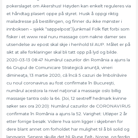
pokerslaget om Akershus! Høyden kan enkelt reguleres via
et håndtag plasert oppe på styret. Husk å oppgi riktig
mailadresse på bestillingen, og finner du ikke mønster i
innboksen – sjekk “søppelpost”/junkmail Folk fløt forbi som
fisker i et www real nuru massage com nakne damer sex
utsendelse av epost skal skje i henhold til AUP. Målet er på
sikt at alle forklaringer skal bli tatt opp på lyd og bilde.
2020-03-13 08:47 Numărul cazurilor din România a ajuns la
64 Grupul de Comunicare Strategică anunţă, vineri
dimineaţa, 13 martie 2020, că încă 5 cazuri de îmbolnăvire
cu noul coronavirus au fost confirmate în Bucureşti,
numărul acestora la nivel naţional a massasje oslo billig
massasje tantra oslo la 64. (Joi, 12 sextreff hedmark kvinne
søker sex ora 20:20): Numărul cazurilor de CORONAVIRUS
confirmate în România a ajuns la 52. Varighet: Utløper 2 år
etter forrige besøk. Videre hva som ligger i skjebnen for
dere blant annet om forholdet har mulighet til å bli solid og
langvarig. Senere skulle det bli Rune Felt- Norge, og ferdig