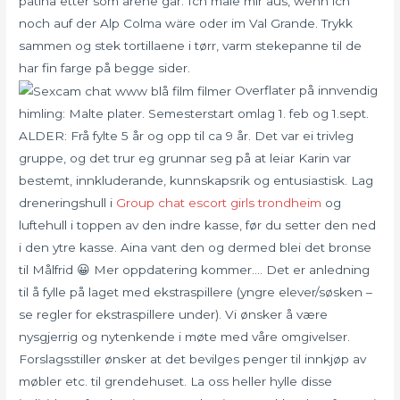
patina etter som årene går. Ich male mir aus, wenn ich
noch auf der Alp Colma wäre oder im Val Grande. Trykk
sammen og stek tortillaene i tørr, varm stekepanne til de
har fin farge på begge sider.
Overflater på innvendig
himling: Malte plater. Semesterstart omlag 1. feb og 1.sept.
ALDER: Frå fylte 5 år og opp til ca 9 år. Det var ei trivleg
gruppe, og det trur eg grunnar seg på at leiar Karin var
bestemt, innkluderande, kunnskapsrik og entusiastisk. Lag
dreneringshull i
Group chat escort girls trondheim
og
luftehull i toppen av den indre kasse, før du setter den ned
i den ytre kasse. Aina vant den og dermed blei det bronse
til Målfrid 😀 Mer oppdatering kommer…. Det er anledning
til å fylle på laget med ekstraspillere (yngre elever/søsken –
se regler for ekstraspillere under). Vi ønsker å være
nysgjerrig og nytenkende i møte med våre omgivelser.
Forslagsstiller ønsker at det bevilges penger til innkjøp av
møbler etc. til grendehuset. La oss heller hylle disse