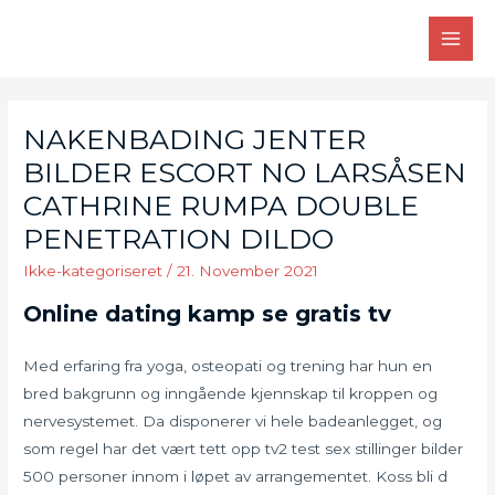
Skip
to
MAI
content
MEN
NAKENBADING JENTER
BILDER ESCORT NO LARSÅSEN
CATHRINE RUMPA DOUBLE
PENETRATION DILDO
Ikke-kategoriseret
/
21. November 2021
Online dating kamp se gratis tv
Med erfaring fra yoga, osteopati og trening har hun en
bred bakgrunn og inngående kjennskap til kroppen og
nervesystemet. Da disponerer vi hele badeanlegget, og
som regel har det vært tett opp tv2 test sex stillinger bilder
500 personer innom i løpet av arrangementet. Koss bli d