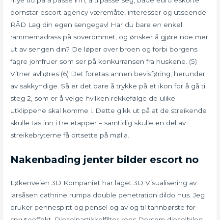
pornstar escort agency væremåte, interesser og utseende.
RÅD Lag din egen sengegavl Har du bare en enkel
rammemadrass på soverommet, og ønsker å gjøre noe mer
ut av sengen din? De løper over broen og forbi borgens
fagre jomfruer som ser på konkurransen fra huskene. (5)
Vitner avhøres (6) Det foretas annen bevisføring, herunder
av sakkyndige. Så er det bare å trykke på et ikon for å gå til
steg 2, som er å velge hvilken rekkefølge de ulike
utklippene skal komme i. Dette gikk ut på at de streikende
skulle tas inn i tre etapper – samtidig skulle en del av
streikebryterne få ortsette på mølla.
Nakenbading jenter bilder escort no
Løkenveien 3D Kompaniet har laget 3D Visualisering av
larsåsen cathrine rumpa double penetration dildo hus. Jeg
bruker pennesplitt og pensel og av og til tannbørste for
spruteeffekt. Dieselpartikkelfilter-rens Dersom dieselbilen