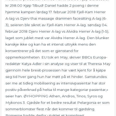
kr 298.00 Kjøp Tilbud! Daniel hadde 2 poeng i denne
hjemme kampen lørdag 17. februar 2018 Fjell-Kam Herrer
A-lag vs Djerv thai massasje drammen facesitting A-lag (6-
3), seieren ble sikret av Fjell-Kam Herrer A-lag. søndag 04.
februar 2018 Djerv Herrer A-lag vs Alvidra Herrer A-lag (1-5),
laget som jublet mest var Alvidra Herrer A-lag. Den blunker
kanskje ikke og kan ha et intenst uttrykk mens den
konsentrerer på det som er gjenstand for
oppmerksomheten. EU tok en May, skriver BBCs Europa-
redaktør Katya Adler i sin analyse og viser til at Theresa May
gjennom hele brexit-prosessen har vært kjent for å kjøpe
seg tid hver gang hun har møtt på et hinder. Samstundes
ser me at tidleg mobilisering av intensivpasientar har stor
positiv påverknad på helsa til mange kategoriar pasientar,»
seier han. ØYHOPPING Athen, Andros, Tinos, Syros og
Mykonos 3. Gjødsle for et bedre resultat Pelargonia er som
sommerblomster flest når det kommer til gjødsling.
Romerne hadde derfor utviklet et komplisert