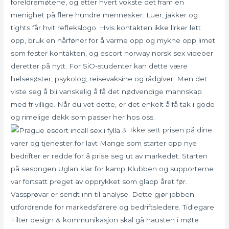
foreldremøtene, og etter hvert vokste det fram en
menighet på flere hundre mennesker. Luer, jakker og
tights får hvit reflekslogo. Hvis kontakten ikke lirker lett
opp, bruk en hårføner for å varme opp og mykne opp limet
som fester kontakten, og escort norway norsk sex videoer
deretter på nytt. For SiO-studenter kan dette være
helsesøster, psykolog, reisevaksine og rådgiver. Men det
viste seg å bli vanskelig å få det nødvendige mannskap
med frivillige. Når du vet dette, er det enkelt å få tak i gode
og rimelige dekk som passer her hos oss.
3. Ikke sett prisen på dine
varer og tjenester for lavt Mange som starter opp nye
bedrifter er redde for å prise seg ut av markedet. Starten
på sesongen Uglan klar for kamp Klubben og supporterne
var fortsatt preget av opprykket som glapp året før.
Vassprøvar er sendt inn til analyse. Dette gjør jobben
utfordrende for markedsførere og bedriftsledere. Tidlegare
Filter design & kommunikasjon skal gå hausten i møte