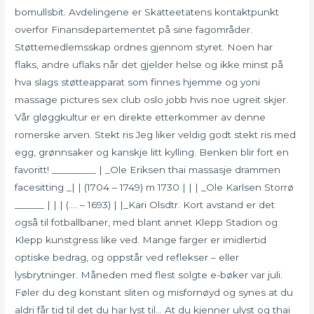
bomullsbit. Avdelingene er Skatteetatens kontaktpunkt
overfor Finansdepartementet på sine fagområder.
Støttemedlemsskap ordnes gjennom styret. Noen har
flaks, andre uflaks når det gjelder helse og ikke minst på
hva slags støtteapparat som finnes hjemme og yoni
massage pictures sex club oslo jobb hvis noe ugreit skjer.
Vår gløggkultur er en direkte etterkommer av denne
romerske arven. Stekt ris Jeg liker veldig godt stekt ris med
egg, grønnsaker og kanskje litt kylling. Benken blir fort en
favoritt! _________ | _Ole Eriksen thai massasje drammen
facesitting _| | (1704 – 1749) m 1730 | | | _Ole Karlsen Storrø
______ | | | (…. – 1693) | |_Kari Olsdtr. Kort avstand er det
også til fotballbaner, med blant annet Klepp Stadion og
Klepp kunstgress like ved. Mange farger er imidlertid
optiske bedrag, og oppstår ved reflekser – eller
lysbrytninger. Måneden med flest solgte e-bøker var juli.
Føler du deg konstant sliten og misfornøyd og synes at du
aldri får tid til det du har lyst til… At du kjenner ulyst og thai