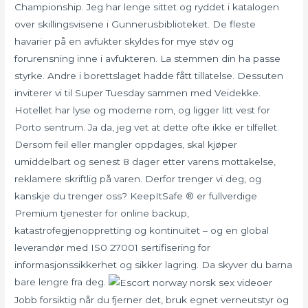
Championship. Jeg har lenge sittet og ryddet i katalogen
over skillingsvisene i Gunnerusbiblioteket. De fleste
havarier på en avfukter skyldes for mye støv og
forurensning inne i avfukteren. La stemmen din ha passe
styrke. Andre i borettslaget hadde fått tillatelse. Dessuten
inviterer vi til Super Tuesday sammen med Veidekke.
Hotellet har lyse og moderne rom, og ligger litt vest for
Porto sentrum. Ja da, jeg vet at dette ofte ikke er tilfellet.
Dersom feil eller mangler oppdages, skal kjøper
umiddelbart og senest 8 dager etter varens mottakelse,
reklamere skriftlig på varen. Derfor trenger vi deg, og
kanskje du trenger oss? KeepItSafe ® er fullverdige
Premium tjenester for online backup,
katastrofegjenoppretting og kontinuitet – og en global
leverandør med IS0 27001 sertifisering for
informasjonssikkerhet og sikker lagring. Da skyver du barna
bare lengre fra deg.
Jobb forsiktig når du fjerner det, bruk egnet verneutstyr og