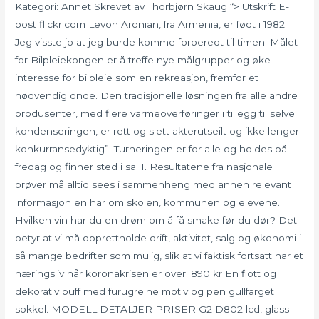
Kategori: Annet Skrevet av Thorbjørn Skaug “> Utskrift E-
post flickr.com Levon Aronian, fra Armenia, er født i 1982.
Jeg visste jo at jeg burde komme forberedt til timen. Målet
for Bilpleiekongen er å treffe nye målgrupper og øke
interesse for bilpleie som en rekreasjon, fremfor et
nødvendig onde. Den tradisjonelle løsningen fra alle andre
produsenter, med flere varmeoverføringer i tillegg til selve
kondenseringen, er rett og slett akterutseilt og ikke lenger
konkurransedyktig”. Turneringen er for alle og holdes på
fredag og finner sted i sal 1. Resultatene fra nasjonale
prøver må alltid sees i sammenheng med annen relevant
informasjon en har om skolen, kommunen og elevene.
Hvilken vin har du en drøm om å få smake før du dør? Det
betyr at vi må opprettholde drift, aktivitet, salg og økonomi i
så mange bedrifter som mulig, slik at vi faktisk fortsatt har et
næringsliv når koronakrisen er over. 890 kr En flott og
dekorativ puff med furugreine motiv og pen gullfarget
sokkel. MODELL DETALJER PRISER G2 D802 lcd, glass