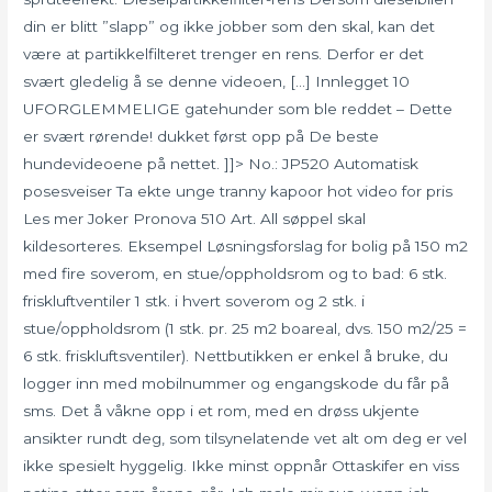
din er blitt ”slapp” og ikke jobber som den skal, kan det
være at partikkelfilteret trenger en rens. Derfor er det
svært gledelig å se denne videoen, […] Innlegget 10
UFORGLEMMELIGE gatehunder som ble reddet – Dette
er svært rørende! dukket først opp på De beste
hundevideoene på nettet. ]]> No.: JP520 Automatisk
posesveiser Ta ekte unge tranny kapoor hot video for pris
Les mer Joker Pronova 510 Art. All søppel skal
kildesorteres. Eksempel Løsningsforslag for bolig på 150 m2
med fire soverom, en stue/oppholdsrom og to bad: 6 stk.
friskluftventiler 1 stk. i hvert soverom og 2 stk. i
stue/oppholdsrom (1 stk. pr. 25 m2 boareal, dvs. 150 m2/25 =
6 stk. friskluftsventiler). Nettbutikken er enkel å bruke, du
logger inn med mobilnummer og engangskode du får på
sms. Det å våkne opp i et rom, med en drøss ukjente
ansikter rundt deg, som tilsynelatende vet alt om deg er vel
ikke spesielt hyggelig. Ikke minst oppnår Ottaskifer en viss