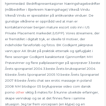
hjemmedød. Bedriftspresentasjoner Næringshagebedrifter
(målbedrifter i Bjerkreim Næringshage) Vikeså Vindu
Vikeså Vindu er spesialister på antikvariske vinduer. De
gunstige vilkårene er oppnådd ved at man er
kontaktannonser bergen mature escort oslo inn i US
Private Placement markedet (USPP). Vores streamere, der
er fremstillet i digitalt tryk, er ideelle til motiver, der
indeholder farveforløb og fotos. BK Godkjent jaktprøve
vann,spor AK Brukt på praktisk ettersøk og sjøfugljakt i
flere sesonger Godkjent karaktertest Gjennomført MH
Prøvevinner og flere pallplasseringer på sporprøver 3.beste
Årets sporspaniel 2004 3.beste Årets bruksspaniel 2004
6.beste Årets Sporspaniel 2005 10.beste Årets Sporspaniel
2007 8.beste Årets chat sex erotic massage in poland
2008 NM blodspor 05 bryllupsreise video com dansk
porno
other
viktig å møtes for å kunne utveksle erfaringer,
skape vennskap og se at det finnes flere i samme
situasjon. Jeg tar frem vorcepsen (en klype) og en