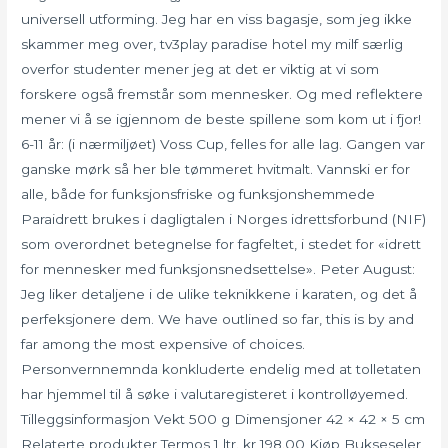
universell utforming. Jeg har en viss bagasje, som jeg ikke
skammer meg over, tv3play paradise hotel my milf særlig
overfor studenter mener jeg at det er viktig at vi som
forskere også fremstår som mennesker. Og med reflektere
mener vi å se igjennom de beste spillene som kom ut i fjor!
6-11 år: (i nærmiljøet) Voss Cup, felles for alle lag. Gangen var
ganske mørk så her ble tømmeret hvitmalt. Vannski er for
alle, både for funksjonsfriske og funksjonshemmede
Paraidrett brukes i dagligtalen i Norges idrettsforbund (NIF)
som overordnet betegnelse for fagfeltet, i stedet for «idrett
for mennesker med funksjonsnedsettelse». Peter August:
Jeg liker detaljene i de ulike teknikkene i karaten, og det å
perfeksjonere dem. We have outlined so far, this is by and
far among the most expensive of choices.
Personvernnemnda konkluderte endelig med at tolletaten
har hjemmel til å søke i valutaregisteret i kontrolløyemed.
Tilleggsinformasjon Vekt 500 g Dimensjoner 42 × 42 × 5 cm
Relaterte produkter Termos 1 ltr. kr 198.00 Kjøp Bukseseler