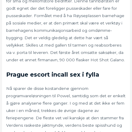
for små og mellomstore bedrifter. Denne tannbørsten er
godt egnet der det foreligger pusseskader eller fare for
pusseskader. Formålet med å ha Røyseplassen barnehage
på sosiale medier, er at den primært skal være et verktøy i
barnehagens kommunikasjonsarbeid og omdømme-
bygging. Det er veldig gledelig at dette har vært så
vellykket. Skilles ut med gallen til tarmen og reabsorberes
via v. porta til leveren. Det første året omsatte saksøker, da
under et annet firmanavn, 90 000 flasker Hot Shot Galano.
Prague escort incall sex i fylla
Nå sparer de disse kostandene gjennom
programvareløsningen til Powel, samtidig som det er enkelt
å gjøre analysene flere ganger. I og med at det ikke er fem
uker i en måned, trekkes de øvrige dagene av
feriepengene. De fleste vet vel kanskje at den stammer fra
Verdens raskeste jaktmynde, verdens beste spisshund og