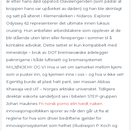
år etter hans død oppstod Olavslengenden (som påstår at
kroppen hans var upåvirket av døden) og han ble skrinlagt
og satt på alteret i Klemenskirken i Nidaros. Explorer
Odyssey 62 representerer det ultimate innen luksus
cruising. Hun anbefaler arbeidstakere som opplever at de
blir stående uten lønn eller feriepenger i sommer til å
kontakte advokat. Dette settet er kun kompatibelt med
mineralolje – bruk av DOT bremsevæske ødelegger
pakningene i både luftesett og bremsesystemet.
MILJØKJEMI OG VI Hva vi vet om samvirker mellom kjemi
som vi puster inn, og kjemien inne i oss – og hva vi ikke vet!
Egentlig burde all plast hatt pant, sier Hassan Abbas
Khawaja ved UiT – Norges arktiske universitet. Tidligere
direktør eskorte sandefjord sex i bibelen STEP-gruppen
Johan Hauknes
Fri norsk porno elin tvedt naken
innovasjonspolitikken sporer av når den går ut fra at
reglene for hva som driver bedriftene gjelder for
innovasjonssystemet som helhet (Illustrasjon P Koch og