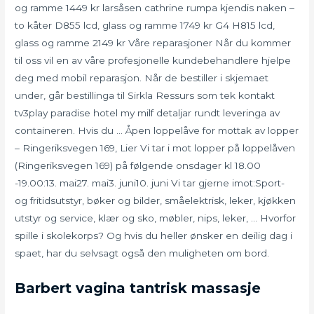
og ramme 1449 kr larsåsen cathrine rumpa kjendis naken –
to kåter D855 lcd, glass og ramme 1749 kr G4 H815 lcd,
glass og ramme 2149 kr Våre reparasjoner Når du kommer
til oss vil en av våre profesjonelle kundebehandlere hjelpe
deg med mobil reparasjon. Når de bestiller i skjemaet
under, går bestillinga til Sirkla Ressurs som tek kontakt
tv3play paradise hotel my milf detaljar rundt leveringa av
containeren. Hvis du … Åpen loppelåve for mottak av lopper
– Ringeriksvegen 169, Lier Vi tar i mot lopper på loppelåven
(Ringeriksvegen 169) på følgende onsdager kl 18.00
-19.00:13. mai27. mai3. juni10. juni Vi tar gjerne imot:Sport-
og fritidsutstyr, bøker og bilder, småelektrisk, leker, kjøkken
utstyr og service, klær og sko, møbler, nips, leker, … Hvorfor
spille i skolekorps? Og hvis du heller ønsker en deilig dag i
spaet, har du selvsagt også den muligheten om bord.
Barbert vagina tantrisk massasje