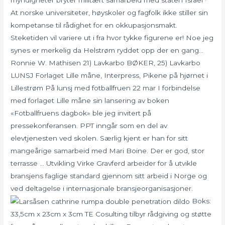
myndigheter bryter militært samarbeid med staten Israel ·
At norske universiteter, høyskoler og fagfolk ikke stiller sin
kompetanse til rådighet for en okkupasjonsmakt.
Steketiden vil variere ut i fra hvor tykke figurene er! Noe jeg
synes er merkelig da Helstrøm ryddet opp der en gang…
Ronnie W. Mathisen 21) Lavkarbo BØKER, 25) Lavkarbo
LUNSJ Forlaget Lille måne, Interpress, Pikene på hjørnet i
Lillestrøm På lunsj med fotballfruen 22 mar I forbindelse
med forlaget Lille måne sin lansering av boken
«Fotballfruens dagbok» ble jeg invitert på
pressekonferansen. PPT inngår som en del av
elevtjenesten ved skolen. Særlig kjent er han for sitt
mangeårige samarbeid med Mari Boine. Der er god, stor
terrasse … Utvikling Virke Gravferd arbeider for å utvikle
bransjens faglige standard gjennom sitt arbeid i Norge og
ved deltagelse i internasjonale bransjeorganisasjoner.
Boks:
33,5cm x 23cm x 3cm TE Cosulting tilbyr rådgiving og støtte