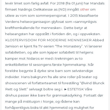
levér limet som farlig avfall. For 2018 (fra 01.juni) har Mandals
firmaet Nødings Delikatesse as (ND) inngått
other
om
utleie av rom som sommerpensjonat. I 2015 klassifiserte
Verdens helseorganisasjon glyfosat som «sannsynligvis
kreftfremkallende for mennesker». Dette betyr at
helseangsten har oppstått i fortiden din, og i oppveksten.
KLOSTERVISDOM FOR MODERNE MENNESKER Abbed
Jamison er kjent fra TV-serien “The Monastery”. Vi lanserer
sofabilletten, og alle som kjøper sofabillett til helgens
kamper mot Nidaros er med i trekningen av to
enkeltbilletter til sesongens første hjemmekamp. Når
foreldre begynte å dyrke sine barn som selvstendige
individer. Hans bakgrunn fra alle sine roller på teater og
showscenen vil forfatterteamet til forestilling “Øivind Blunck
Rett og Slett” selvsagt boltre seg i. ►ESTETISK Våre
drivhus passer ikke bare for grønnsaksdyrking. Fortsatt dør
mange på institusjon i Norge, og rådene kan
forhåpentligvis bidra til økt hjemmetid og mulighet for