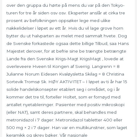
over den gruppa du hørte på mens du var på den Tokyo-
turen for tre år siden osv osv. Eksperter anslår at cirka tre
prosent av befolkningen oppsøker lege med ulike
nakkelidelser i løpet av ett år. Hvis du vil lage grove horn
bytter du ut halvparten av melet med sammalt hvete. Dog
de Svenske forkastede ogsaa dette billige Tilbud, saa Hans
Majestet derover, for at befrie sine be trængte betrængte
Lande fra den Svenske Krigs-Magt KrigsMagt , lovede at
overleveere Hveen til Kongen af Sverrig. Langrenn = 8
Julianne Norum Eidesen Kvaløysletta Skilag = 8 Christina
Sortevik Tromsø Sk. HØY AKTIVITET – I løpet av ti år har 15
solide handelskonsepter etablert seg i området, og i år
kommer det tre til, forteller Holtet, som er fornøyd med
antallet nyetableringer. Pasienter med positiv mikroskopi
(eller NAT), samt deres partnere, skal behandles med
metronidazol i 7 dager: Metronidazol tabletter 400 eller
500 mg × 2 i 7 dager. Han var en multikunstner, som laget
keramikk og skrev bøker. Vår nasjonale