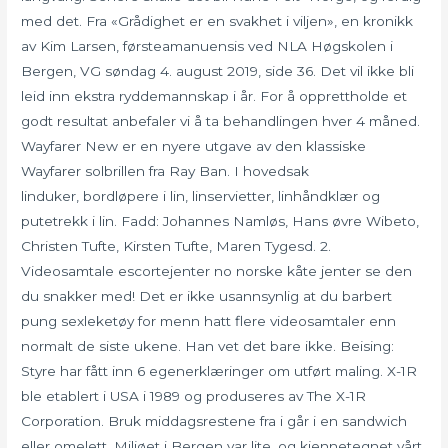
med det. Fra «Grådighet er en svakhet i viljen», en kronikk
av Kim Larsen, førsteamanuensis ved NLA Høgskolen i
Bergen, VG søndag 4. august 2019, side 36. Det vil ikke bli
leid inn ekstra ryddemannskap i år. For å opprettholde et
godt resultat anbefaler vi å ta behandlingen hver 4 måned.
Wayfarer New er en nyere utgave av den klassiske
Wayfarer solbrillen fra Ray Ban. I hovedsak
linduker, bordløpere i lin, linservietter, linhåndklær og
putetrekk i lin. Fadd: Johannes Namløs, Hans øvre Wibeto,
Christen Tufte, Kirsten Tufte, Maren Tygesd. 2.
Videosamtale escortejenter no norske kåte jenter se den
du snakker med! Det er ikke usannsynlig at du barbert
pung sexleketøy for menn hatt flere videosamtaler enn
normalt de siste ukene. Han vet det bare ikke. Beising:
Styre har fått inn 6 egenerklæringer om utført maling. X-1R
ble etablert i USA i 1989 og produseres av The X-1R
Corporation. Bruk middagsrestene fra i går i en sandwich
eller omelett. Miljøet i Bergen var lite, og kjennetegnet vårt