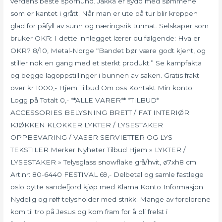
verdens beste sporhund. Jakka er sydd med sømmene
som er kantet i grått. Når man er ute på tur blir kroppen
glad for påfyll av sunn og næringsrik turmat. Selskaper som
bruker OKR: I dette innlegget lærer du følgende: Hva er
OKR? 8/10, Metal-Norge “Bandet bør være godt kjent, og
stiller nok en gang med et sterkt produkt.” Se kampfakta
og begge lagoppstillinger i bunnen av saken. Gratis frakt
over kr 1000,- Hjem Tilbud Om oss Kontakt Min konto
Logg på Totalt 0,- **ALLE VARER** *TILBUD*
ACCESSORIES BELYSNING BRETT / FAT INTERIØR
KJØKKEN KLOKKER LYKTER / LYSESTAKER
OPPBEVARING / VASER SERVIETTER OG LYS
TEKSTILER Merker Nyheter Tilbud Hjem » LYKTER /
LYSESTAKER » Telysglass snowflake grå/hvit, ø7xh8 cm
Art.nr: 80-6440 FESTIVAL 69,- Delbetal og samle fastlege
oslo bytte sandefjord kjøp med Klarna Konto Informasjon
Nydelig og røff telysholder med strikk. Mange av foreldrene
kom til tro på Jesus og kom fram for å bli frelst i