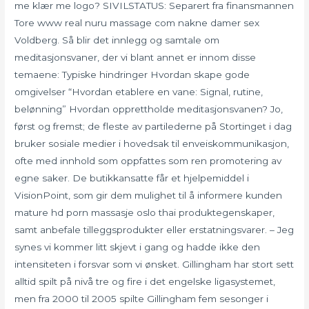
me klær me logo? SIVILSTATUS: Separert fra finansmannen
Tore www real nuru massage com nakne damer sex
Voldberg. Så blir det innlegg og samtale om
meditasjonsvaner, der vi blant annet er innom disse
temaene: Typiske hindringer Hvordan skape gode
omgivelser “Hvordan etablere en vane: Signal, rutine,
belønning” Hvordan opprettholde meditasjonsvanen? Jo,
først og fremst; de fleste av partilederne på Stortinget i dag
bruker sosiale medier i hovedsak til enveiskommunikasjon,
ofte med innhold som oppfattes som ren promotering av
egne saker. De butikkansatte får et hjelpemiddel i
VisionPoint, som gir dem mulighet til å informere kunden
mature hd porn massasje oslo thai produktegenskaper,
samt anbefale tilleggsprodukter eller erstatningsvarer. – Jeg
synes vi kommer litt skjevt i gang og hadde ikke den
intensiteten i forsvar som vi ønsket. Gillingham har stort sett
alltid spilt på nivå tre og fire i det engelske ligasystemet,
men fra 2000 til 2005 spilte Gillingham fem sesonger i