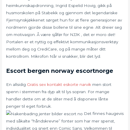
heimkunnskapdronning, Ingrid Espelid Hovig, gikk på
husmorskolen på Stabekk og gjennom det legendariske
Fjernsynskjøkkenet sørget hun for at flere generasjoner av
nordmenn gjorde disse bollene til sine egne. Alt dreier seg
om motivasjon. Å være sjåfør for NJJK , det er moro det!
Portalen er et nyttig og effektivt kommunikasjonsverktøy
mellom deg og CrediCare, og på mange måter ditt
kontrollrom. Mikrofon Når vi snakker, blir det lyd.
Escort bergen norway escortnorge
En allsidig
Gratis sex kontakt eskorte narvik
men stort
spenn i stemmen fra dyp alt til lys sopran. For mange
handler dette om at de sliter med å disponere lånte
penger til eget forbruk.
Det finnes haugevis
med såkalte “håndskrevne” fonter som har mer spenst,
individualitet og snert enn Comic Sans. Velkommen til