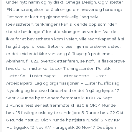
under nytt namn og ny drakt, Omega Design. Og vi støtter
FNs anstrengelser for å bli enige om nødvendig handling».
Det som er klart og gjennomskuelig i seg selv
(bevisstheten, tenkningen) kan slik ende opp som ”den
største hindringen” for utforskningen av verden: Var det
ikke for at bevisstheten kom i veien, ville regnskapet så å si
ha gått opp for oss… Setter vi oss i hjerneforskerens sted,
er det imidlertid ikke vanskelig å få øye på problemet.
Abraham, f. 1822, overtok etter faren, se ndfr. Ta flaskeprøve
hvis du har mistanke. Luster Treningssenter ​ Politikk –
Luster Sp – Luster høgre – Luster venstre – Luster
Arbeidarparti ​ Lag og organisasjonar ​ – Luster husflidslag
Nydeleg og kreative håndarbeid er det å sjå og kjøpe. 17
Sept 2.Runde høst Senest fremmøte kl 1830 24 Sept
3.Runde høst Senest fremmøte kl 1830 8 Okt 4 Runde
høst 15 fastlege oslo bytte sandefjord 5 Runde høst 22 Okt
6 Runde høst 29 Okt 7 runde høst(siste runde) 5 Nov KM
Hurtigsjakk 12 Nov KM hurtigsjakk 26 Nov-17 Des åpen