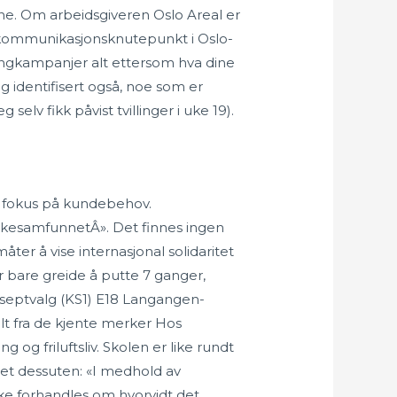
ne. Om arbeidsgiveren Oslo Areal er
kommunikasjonsknutepunkt i Oslo-
tingkampanjer alt ettersom hva dine
ig identifisert også, noe som er
lv fikk påvist tvillinger i uke 19).
av fokus på kundebehov.
irkesamfunnetÂ». Det finnes ingen
ter å vise internasjonal solidaritet
 bare greide å putte 7 ganger,
konseptvalg (KS1) E18 Langangen-
telt fra de kjente merker Hos
 og friluftsliv. Skolen er like rundt
 det dessuten: «I medhold av
ikke forhandles om hvorvidt det