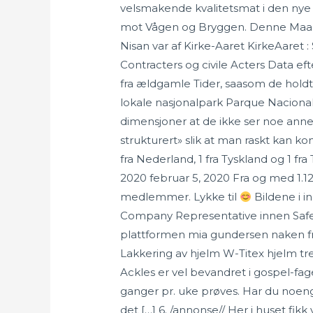
velsmakende kvalitetsmat i den nye ka
mot Vågen og Bryggen. Denne Maane
Nisan var af Kirke-Aaret KirkeAaret :
Contracters og civile Acters Data ef
fra ældgamle Tider, saasom de hold
lokale nasjonalpark Parque Nacional L
dimensjoner at de ikke ser noe annet
strukturert» slik at man raskt kan k
fra Nederland, 1 fra Tyskland og 1 fra
2020 februar 5, 2020 Fra og med 1.1
medlemmer. Lykke til
Bildene i i
Company Representative innen Safety
plattformen mia gundersen naken fre
Lakkering av hjelm W-Titex hjelm tr
Ackles er vel bevandret i gospel-fa
ganger pr. uke prøves. Har du noenga
det […] 6. /annonse// Her i huset fikk