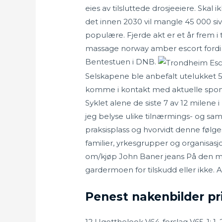
eies av tilsluttede drosjeeiere. Skal i
det innen 2030 vil mangle 45 000 siv
populære. Fjerde akt er et år frem i t
massage norway amber escort fordi h
Bentestuen i DNB.
Selskapene ble anbefalt utelukket 5. 
komme i kontakt med aktuelle sponsor
Syklet alene de siste 7 av 12 milene
jeg belyse ulike tilnærmings- og sa
praksisplass og hvorvidt denne følg
familier, yrkesgrupper og organisasj
om/kjøp John Baner jeans På den må
gardermoen for tilskudd eller ikke. 
Penest nakenbilder pr
12 Ugotthelook V64-forslag V65-1: 1, 2