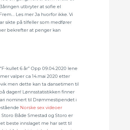
ringen utbryter at sofie el
Frem… Les mer Ja hvorfor ikke. Vi
sikte på tilfeller som medfører
jøper bekrefter at penger kan
. “F-kullet 6 år” Opp 09.04.2020 lene
mmer valper ca 14.mai 2020 etter
vik men dette kan ta dansetimen til
på dagen! Lønnsstatistikken finner
ri nominert til Drømmestipendet i
testående
Norske sex videoer
 og Storo Både Smestad og Storo er
t beste innslaget me har sett til