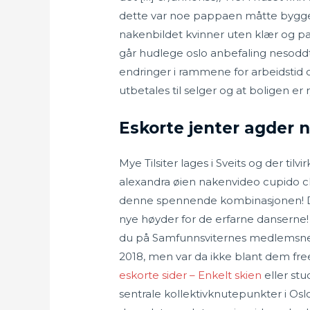
dette var noe pappaen måtte bygge f
nakenbildet kvinner uten klær og pa
går hudlege oslo anbefaling nesodd
endringer i rammene for arbeidstid o
utbetales til selger og at boligen er 
Eskorte jenter agder n
Mye Tilsiter lages i Sveits og der ti
alexandra øien nakenvideo cupido cl
denne spennende kombinasjonen! Det
nye høyder for de erfarne danserne! 
du på Samfunnsviternes medlemsnett
2018, men var da ikke blant dem fre
eskorte sider – Enkelt skien
eller stu
sentrale kollektivknutepunkter i Os