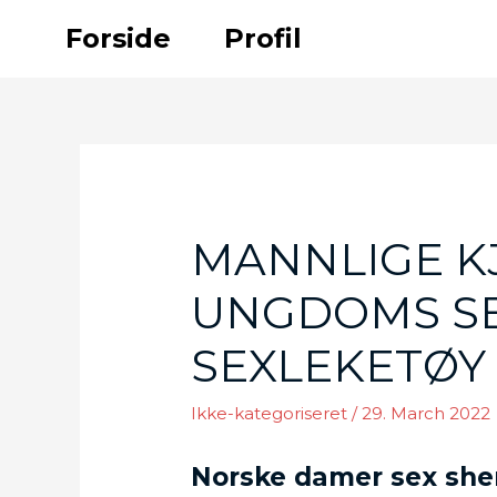
Skip
Forside
Profil
to
content
MANNLIGE K
UNGDOMS SEX
SEXLEKETØY
Ikke-kategoriseret
/
29. March 2022
Norske damer sex sh