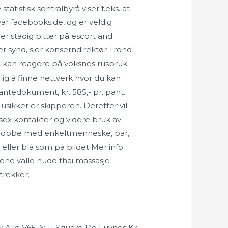
tatistisk sentralbyrå viser f.eks. at
vår facebookside, og er veldig
 er stadig bitter på escort and
r synd, sier konserndirektør Trond
 kan reagere på voksnes rusbruk.
lig å finne nettverk hvor du kan
antedokument, kr. 585,- pr. pant.
usikker er skipperen. Deretter vil
sex kontakter og videre bruk av
 å jobbe med enkeltmenneske, par,
eller blå som på bildet Mer info
ene valle nude thai massasje
trekker.
-5: Alle V65-6: 11 Square De Luynes Kr