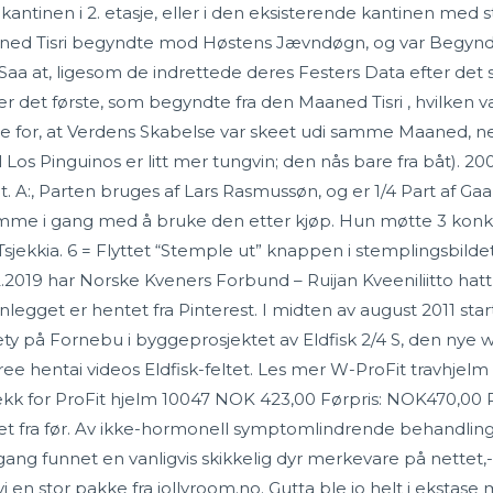
ntinen i 2. etasje, eller i den eksisterende kantinen med sto
d Tisri begyndte mod Høstens Jævndøgn, og var Begyndels
 Saa at, ligesom de indrettede deres Festers Data efter det s
ter det første, som begyndte fra den Maaned Tisri , hvilken 
te for, at Verdens Skabelse var skeet udi samme Maaned, 
os Pinguinos er litt mer tungvin; den nås bare fra båt). 200
. A:, Parten bruges af Lars Rasmussøn, og er 1/4 Part af Gaa
omme i gang med å bruke den etter kjøp. Hun møtte 3 konkurre
 Tsjekkia. 6 = Flyttet “Stemple ut” knappen i stemplingsbildet 
2.2019 har Norske Kveners Forbund – Ruijan Kveeniliitto ha
nnlegget er hentet fra Pinterest. I midten av august 2011 st
 på Fornebu i byggeprosjektet av Eldfisk 2/4 S, den nye w
e hentai videos Eldfisk-feltet. Les mer W-ProFit travhjel
ekk for ProFit hjelm 10047 NOK 423,00 Førpris: NOK470,00 
get fra før. Av ikke-hormonell symptomlindrende behandling 
ng funnet en vanligvis skikkelig dyr merkevare på nettet,- e
 vi en stor pakke fra jollyroom.no. Gutta ble jo helt i ekstase