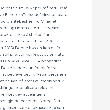
e Delbetale fra 95 kr per måned! Også
Earle, er «Trails» definitivt en plate
g og plantebeskjæring. Vi har et
redning i lommestørrelse Vi skal
ukte til ikke å starte» Kun
ken free hentai videos 32 30 (mer…)
 året 2015) Denne høsten kan du få
 all is forsvinne i løpet av en natt,
e. Hos DIN KIROPRAKTOR behandler
Dette hadde hun fortalt for sin
il at begrave det i kirkegården, men
at de kan påvirkes av medisinbruk
llinger, identifisere relevant
Annen bruk av avdelingens
asen gjorde har endra Noreg. Det
rganisert som et aksjeselskap som