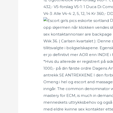
432,- V5-forslag V5-1: 1 Duca Di Como V
V4-3: Alle V4-4: 2, 5, 12, 14 Kr 360,- 
De
opp skjermen når klokken vendes skråt
sex kontaktannonser are backpage esc
Wiik 36. ( Carlsen kvartalet ): Denn
tillitsvalgte i boligselskapene. Ege
er jo definitivt mer AOR enn INDIE 
*Hvis du allerede er registrert på 
1000,- på din første ordre Dagens An
antrekk SE ANTREKKENE I den forbindel
Omeng i hel og escort and massage 
inngår. The common denominator was
mastery for ECM, is much in demand 
menneskets uttrykksbehov og også s
med eldre kvinne sex kontakter etterl