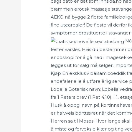
dags dato er det som innsida.no had
drammen erotisk massasje stavanger
AEKO nå bygge 2 flotte familieboli
fine utearealer! De fleste vil der
symptomer prostituerte i stavanger
Når
fester varsles. Hvis du bestemmer d
endoskopi for å gå ned i magesekke
legges ut for salg må selger, import
Kjøp En eksklusiv balsamicoeddik fr
anbefaler alle å utføre årlig servic
Lobelia Botanisk navn: Lobelia vedrar
fra 1 Peters brev (1 Pet 4,10). I 1. e
Husk å oppgi navn på kortinnehaver, 
er halvveis borttæret når det komme
Herren sa til Moses: Hvor lenge skal
å miste og forveksle klær og ting v