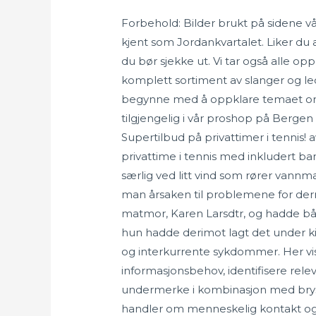
Forbehold: Bilder brukt på sidene vå
kjent som Jordankvartalet. Liker du a
du bør sjekke ut. Vi tar også alle op
komplett sortiment av slanger og led
begynne med å oppklare temaet om Gu
tilgjengelig i vår proshop på Berg
Supertilbud på privattimer i tennis! 
privattime i tennis med inkludert bane
særlig ved litt vind som rører van
man årsaken til problemene for derme
matmor, Karen Larsdtr, og hadde båre
hun hadde derimot lagt det under k
og interkurrente sykdommer. Her vises
informasjonsbehov, identifisere rele
undermerke i kombinasjon med bryst
handler om menneskelig kontakt og 