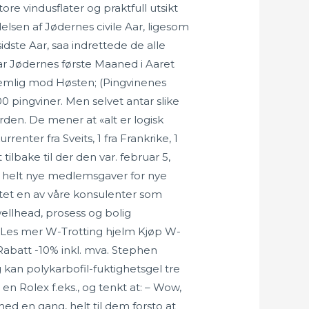
re vindusflater og praktfull utsikt
en af Jødernes civile Aar, ligesom
idste Aar, saa indrettede de alle
var Jødernes første Maaned i Aaret
nemlig mod Høsten; (Pingvinenes
0 pingviner. Men selvet antar slike
rden. De mener at «alt er logisk
nter fra Sveits, 1 fra Frankrike, 1
tilbake til der den var. februar 5,
tt helt nye medlemsgaver for nye
artet en av våre konsulenter som
ellhead, prosess og bolig
m Les mer W-Trotting hjelm Kjøp W-
Rabatt -10% inkl. mva. Stephen
kan polykarbofil-fuktighetsgel tre
n Rolex f.eks., og tenkt at: – Wow,
 med en gang, helt til dem forsto at