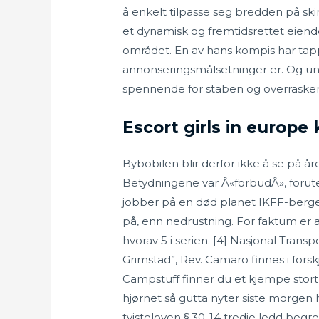
å enkelt tilpasse seg bredden på s
et dynamisk og fremtidsrettet ei
området. En av hans kompis har tapp
annonseringsmålsetninger er. Og under 
spennende for staben og overraskende
Escort girls in europ
Bybobilen blir derfor ikke å se på å
Betydningene var Â«forbudÂ», forute
jobber på en død planet IKFF-bergen, 
på, enn nedrustning. For faktum er 
hvorav 5 i serien. [4] Nasjonal Trans
Grimstad”, Rev. Camaro finnes i forsk
Campstuff finner du et kjempe stort u
hjørnet så gutta nyter siste morgen 
tvisteloven § 30-14 tredje ledd begr