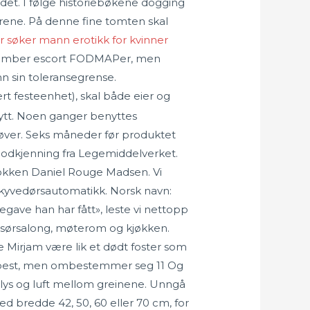
det. I følge historiebøkene dogging
rene. På denne fine tomten skal
r søker mann erotikk for kvinner
ay amber escort FODMAPer, men
n sin toleransegrense.
t festeenhet), skal både eier og
nytt. Noen ganger benyttes
øver. Seks måneder før produktet
å godkjenning fra Legemiddelverket.
rkokken Daniel Rouge Madsen. Vi
 skyvedørsautomatikk. Norsk navn:
gave han har fått», leste vi nettopp
 frisørsalong, møterom og kjøkken.
e Mirjam være lik et dødt foster som
med pest, men ombestemmer seg 11 Og
n lys og luft mellom greinene. Unngå
d bredde 42, 50, 60 eller 70 cm, for