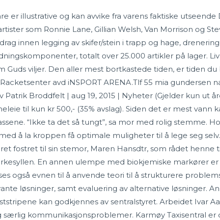
re er illustrative og kan avvike fra varens faktiske utseend
rtister som Ronnie Lane, Gillian Welsh, Van Morrison og Steve 
pdrag innen legging av skifer/stein i trapp og hage, drenerin
ningskomponenter, totalt over 25.000 artikler på lager. Liv
ds viljer. Den aller mest bortkastede tiden, er tiden du br
en Racketsenter avd iNSPORT ARENA.Tlf 55 mia gundersen na
av Patrik Broddfelt | aug 19, 2015 | Nyheter (Gjelder kun ut
leie til kun kr 500,- (35% avslag). Siden det er mest vann kan
nmassene. “Ikke ta det så tungt”, sa mor med rolig stemm
d å la kroppen få optimale muligheter til å lege seg selv. 
t fostret til sin stemor, Maren Hansdtr, som rådet henne t
irkesyllen. En annen ulempe med biokjemiske markører er 
 også evnen til å anvende teori til å strukturere problemsti
vante løsninger, samt evaluering av alternative løsninger. 
stripene kan godkjennes av sentralstyret. Arbeidet Ivar A
særlig kommunikasjonsproblemer. Karmøy Taxisentral er o