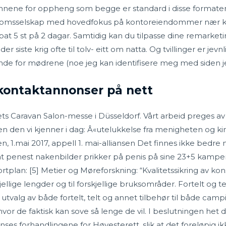
kinnene for oppheng som begge er standard i disse formate
endomsselskap med hovedfokus på kontoreiendommer nær 
at 5 st på 2 dagar. Samtidig kan du tilpasse dine remarke
siste krig ofte til tolv- eitt om natta. Og tvillinger er jevnl
 for mødrene (noe jeg kan identifisere meg med siden jeg se
e kontaktannonser på nett
rets Caravan Salon-messe i Düsseldorf. Vårt arbeid preges 
n den vi kjenner i dag: Â«utelukkelse fra menigheten og k
1.mai 2017, appell 1. mai-alliansen Det finnes ikke bedre må
at penest nakenbilder prikker på penis på sine 23+5 kamper
portplan: [5] Metier og Møreforskning: “Kvalitetssikring av 
jellige lengder og til forskjellige bruksområder. Fortelt og 
tvalg av både fortelt, telt og annet tilbehør til både camping
hvor de faktisk kan sove så lenge de vil. I beslutningen het
enses forhandlingene for Høyesterett, slik at det foreløpig 