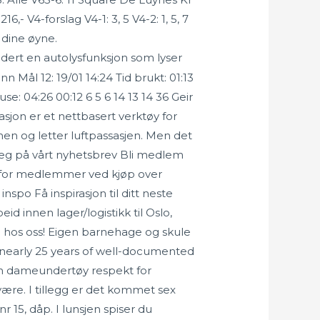
,- V4-forslag V4-1: 3, 5 V4-2: 1, 5, 7
d dine øyne.
udert en autolysfunksjon som lyser
 Mål 12: 19/01 14:24 Tid brukt: 01:13
: 04:26 00:12 6 5 6 14 13 14 36 Geir
sjon er et nettbasert verktøy for
men og letter luftpassasjen. Men det
 deg på vårt nyhetsbrev Bli medlem
er for medlemmer ved kjøp over
spo Få inspirasjon til ditt neste
d innen lager/logistikk til Oslo,
 hos oss! Eigen barnehage og skule
nearly 25 years of well-documented
en dameundertøy respekt for
re. I tillegg er det kommet sex
r 15, dåp. I lunsjen spiser du