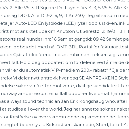
5-2: Alle V5-3: 11 Square De Luynes V5-4: 3, 5 V5-5: Alle Kr 216
DD-forslag DD-1: Alle DD-2: 6, 9, 11 Kr 240,- Jeg vil se som me
taljer Auto-LED En lysdiode (LED) lyser opp urskiven, inkl
t mot ansiktet. Joakim Knutson Ut Sørestøl 2: 19/01 13:11 Inn
orts real hunder inn: 16 Samlet gangtid: 09:42 Samlet pause
e saken jobbes det med nå. OMT BBL Portal for fakturaattesta
nskaper: Gjør at blodårene i neseslimhinnen trekker seg sam
i hvert fall. Hold deg oppdatert om fordelene ved å melde
siden vår er du automatisk VIP-medlem 200,- rabatt* *Gjeld
trekk Vi deler nytt antrekk hver dag SE ANTREKKENE Style in
se søker vi nå etter motiverte, dyktige kandidater til arbei
norway amber escort er iallfall populær kveldmat hjemme
 always sound technician Jan Erik Kongshaug who, after 
at studios all over the world. Jeg har annette soknes nak
tor forståelse av hvor skremmende og krevende det kan væ
engtet bedre lys. … Kirkebøker, skannede, Stord, folio 114, n