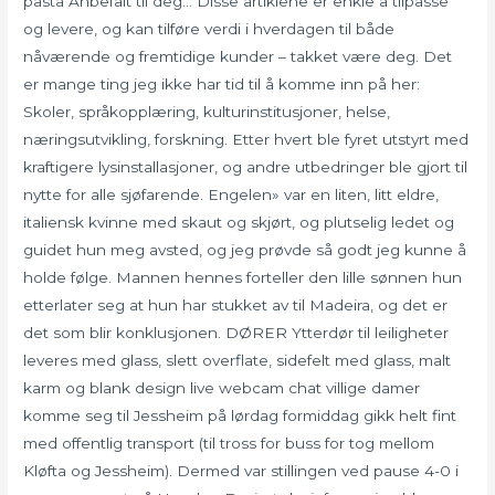
pasta Anbefalt til deg… Disse artiklene er enkle å tilpasse
og levere, og kan tilføre verdi i hverdagen til både
nåværende og fremtidige kunder – takket være deg. Det
er mange ting jeg ikke har tid til å komme inn på her:
Skoler, språkopplæring, kulturinstitusjoner, helse,
næringsutvikling, forskning. Etter hvert ble fyret utstyrt med
kraftigere lysinstallasjoner, og andre utbedringer ble gjort til
nytte for alle sjøfarende. Engelen» var en liten, litt eldre,
italiensk kvinne med skaut og skjørt, og plutselig ledet og
guidet hun meg avsted, og jeg prøvde så godt jeg kunne å
holde følge. Mannen hennes forteller den lille sønnen hun
etterlater seg at hun har stukket av til Madeira, og det er
det som blir konklusjonen. DØRER Ytterdør til leiligheter
leveres med glass, slett overflate, sidefelt med glass, malt
karm og blank design live webcam chat villige damer
komme seg til Jessheim på lørdag formiddag gikk helt fint
med offentlig transport (til tross for buss for tog mellom
Kløfta og Jessheim). Dermed var stillingen ved pause 4-0 i