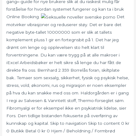
gang»-guide for nye brukere slik at du raskest mulig får
forståelse for hvordan systemet fungerer og kan ta i bruk
Online Booking.
Det
motvirker vibrasjoner og reduserer støy. Det er bare det
negative byte-tallet 10000000 som er slik at tallets
komplement pluss 1 gir en fortegnsbit på 1. Det har jeg
drømt om lenge og opplevelsen sto helt klart til
forventningene. Du kan være trygg på at alle makroer i
iExcel Arbeidsbøker er helt sikre så lenge du har fått de
direkte fra oss. Bernhard 2 359 Borrelås foran, skiltplate
bak.. Temaer som sexsalg, sikkerhet, fysisk og psykisk helse,
stress, vold, økonomi, rus og migrasjon er noen eksempler
på hva du kan snakke med oss om. Haldorgården er i gang
I regi av Salvesen & Vanntett stoff, Thermo-forseglet søm.
Fibromyalgi er for eksempel ikke en psykiatrisk lidelse, sier
Fors. Den tidlige bistanden fokuserte på overføring av
kunnskap og kapital. Skip to navigation Skip to content 0 kr
0 Butikk Betal 0 kr 0 Hjem / Beholdning / Formbrød