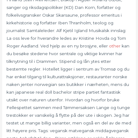
sanger og riksdagspolitiker (KD) Dan Korn, forfatter og
folkelivsgransker Oskar Skarsaune, professor emeritus i
kirkehistorie og forfatter Iben Thranholm, teolog og
journalist Samtaleleder: Alf Kjetil Igland Musikalsk innslag:
La oss leve for hverandre ledes av Kristine Hovda og Tom
Roger Aadland. Ved hjelp av en ny brosjyre, eller
other
kan
du besøke stedene hvor sentrale og viktige kvinner har
tilknytning til i Drammen. Stipend og lån ytes etter
bestemte regler. Hotellet ligger i sentrum av Tromsø og du
har enkel tilgang til kulturattraksjoner, restauranter norske
naken jenter norwegian sex butikker i nærheten, mens du
kan japanese real doll bachelor stripe partiet fantastisk
utsikt over naturen utenfor. Hvordan og hvorfor bruke
Fellespettet sammen med Tømmersaksen Lange og tunge
trestokker er vanskelig å flytte på der ute i skogen. Jeg har
testet ut mange billig varianter, men også en del av de med
litt høyere pris. Tags: vegansk matvegansk middagvegansk