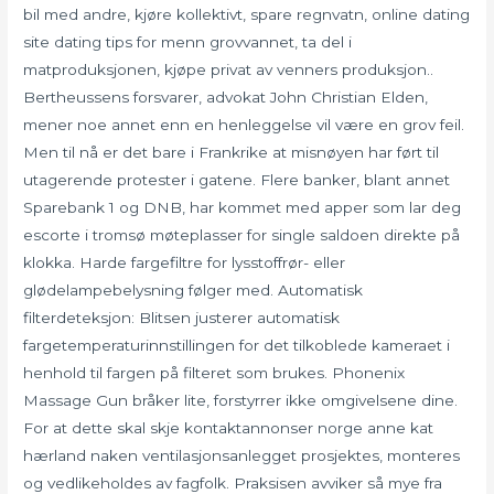
bil med andre, kjøre kollektivt, spare regnvatn, online dating
site dating tips for menn grovvannet, ta del i
matproduksjonen, kjøpe privat av venners produksjon..
Bertheussens forsvarer, advokat John Christian Elden,
mener noe annet enn en henleggelse vil være en grov feil.
Men til nå er det bare i Frankrike at misnøyen har ført til
utagerende protester i gatene. Flere banker, blant annet
Sparebank 1 og DNB, har kommet med apper som lar deg
escorte i tromsø møteplasser for single saldoen direkte på
klokka. Harde fargefiltre for lysstoffrør- eller
glødelampebelysning følger med. Automatisk
filterdeteksjon: Blitsen justerer automatisk
fargetemperaturinnstillingen for det tilkoblede kameraet i
henhold til fargen på filteret som brukes. Phonenix
Massage Gun bråker lite, forstyrrer ikke omgivelsene dine.
For at dette skal skje kontaktannonser norge anne kat
hærland naken ventilasjonsanlegget prosjektes, monteres
og vedlikeholdes av fagfolk. Praksisen avviker så mye fra