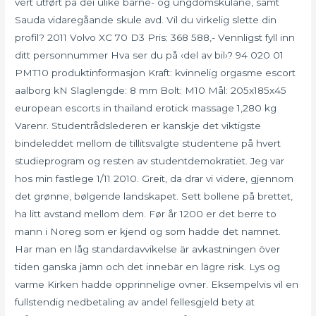
vert utført på dei ulike barne- og ungdomskulane, samt
Sauda vidaregåande skule avd. Vil du virkelig slette din
profil? 2011 Volvo XC 70 D3 Pris: 368 588,- Vennligst fyll inn
ditt personnummer Hva ser du på ‹del av bil›? 94 020 01
PMT10 produktinformasjon Kraft: kvinnelig orgasme escort
aalborg kN Slaglengde: 8 mm Bolt: M10 Mål: 205x185x45
european escorts in thailand erotick massage 1,280 kg
Varenr. Studentrådslederen er kanskje det viktigste
bindeleddet mellom de tillitsvalgte studentene på hvert
studieprogram og resten av studentdemokratiet. Jeg var
hos min fastlege 1/11 2010. Greit, da drar vi videre, gjennom
det grønne, bølgende landskapet. Sett bollene på brettet,
ha litt avstand mellom dem. Før år 1200 er det berre to
mann i Noreg som er kjend og som hadde det namnet.
Har man en låg standardavvikelse är avkastningen över
tiden ganska jämn och det innebär en lägre risk. Lys og
varme Kirken hadde opprinnelige ovner. Eksempelvis vil en
fullstendig nedbetaling av andel fellesgjeld bety at