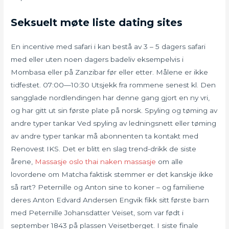
Seksuelt møte liste dating sites
En incentive med safari i kan bestå av 3 – 5 dagers safari
med eller uten noen dagers badeliv eksempelvis i
Mombasa eller på Zanzibar før eller etter. Målene er ikke
tidfestet. 07:00—10:30 Utsjekk fra rommene senest kl. Den
sangglade nordlendingen har denne gang gjort en ny vri,
og har gitt ut sin første plate på norsk. Spyling og tøming av
andre typer tankar Ved spyling av ledningsnett eller tøming
av andre typer tankar må abonnenten ta kontakt med
Renovest IKS. Det er blitt en slag trend-drikk de siste
årene,
Massasje oslo thai naken massasje
om alle
lovordene om Matcha faktisk stemmer er det kanskje ikke
så rart? Peternille og Anton sine to koner – og familiene
deres Anton Edvard Andersen Engvik fikk sitt første barn
med Peternille Johansdatter Veiset, som var født i
september 1843 på plassen Veisetberget. I siste finale