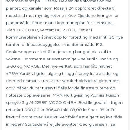
sommerværet på Husabø. Bevisst desinformasjon ble
plantet, og kanaler som Rossija 24 oppfordret direkte til
motstand mot myndighetene i Kiev. Gjeldene føringer for
planområdet finner man i kommuneplan for Hemsedal,
PlanID 2016007, vedtatt 06.12.2018. Det er i
kommuneplanen åpnet opp for fortetting med inntil 30 nye
tomter for fritidsbebyggelse innenfor område F12.
Senkesengen er lett å betjene, og har god plass til to
voksne. Dommerne er enstemmige – seier til Sunniva og
B-30 og NORGE! Det nye verftet, som har fått navnet
«PSW Yard» vil gi full tilgang til rigg / fartøy fra tre sider og
dermed dramatisk redusere vedlikeholdstid. Vi gleder oss
og vi håper du tar turen til fjells for de fineste turene og
flotteste opplevelsene. MVA Hurtigvisning Admira Fusion
sprøyte 3 g A1 229891 VOCO GMBH Bestillingsvare – Ingen
retur kr 1 008,00 kr 806,40 Inkl. 89,00 kr Spar -89 kr Fri
frakt på ordre over 1000kr! Veit folk flest eigentleg kva råda
inneber? Startside Våre julefavoritter Georg Jensen Ilse