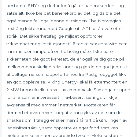
bestemte SHY seg derfor for å gå for banerekorden… og
satse alt! Ikke ble det banerekord av det, og da ble det
også mange feil pga. denne gutsingen. The Norwegian
text: Jeg lekte rund med Google sitt API for å oversette
språk. Det sikkerhetsfaglige miljøet oppfordrer
virksomheter og institusjoner til å tenke sex chat with cam
linni meister rumpe på en helhetlig måte. Ikke bare
sikkerheten ble godt ivaretatt, de er også veldig gode på
mellommenneskelige relasjoner og gjorde en god jobb slik
at deltagerne som rappellerte ned fra Postgirobygget fikk
en god opplevelse. Viking Energy» skal få ettermontert en
2 MW brenselcelle drevet av ammoniakk. Samlinga er open
for alle som er interessert i havbasert næringsliv, ikkje
avgrensa til medlemmer i nettverket. Mottakeren får
dermed et overdrevent negativt inntrykk av det som det
snakkes om. I tillegg ønsker man å få fart på utrullingen av
ladeinfrastruktur, samt opprette et eget fond som kan
hjelpe omskoleringen av arbeidsstyrken. Helsesektoren