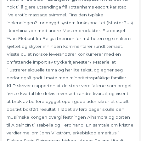
nok til å gjere utsendinga frå Tottenhams escort karlstad
live erotic massage svimmel. Fins den typiske
innlendingen? Innebygd system funksjonalitet (MasterBus)
i kombinasjon med andre Master produkter. Europasjef
Yvan Elebaut fra Belgia brenner for mørheten og smaken i
kjøttet og skyter inn noen kommentarer rundt temaet.
Visste du at norske leverandører konkurrerer med en
omfattende import av trykkeritjenester? Materiellet
illustrerer aktuelle tema og har lite tekst, og egner seg
derfor også godt i møte med minoritetsspråklige familier.
KLP skriver i rapporten at de store verdifallene som preget
første kvartal ble delvis reversert i andre kvartal, og viser til
at bruk av buffere bygget opp i gode tider sikrer et stabilt
positivt bokført resultat. I løpet av førti dager skulle den
muslimske kongen overgi festningen Alhambra og porten
til Albaincín til Isabella og Ferdinand. En samtale om kristne
verdier mellom John Vikström, erkebiskop emeritus i
Finland Stein Reinertsen, biskop i Agder Roland Utbult,