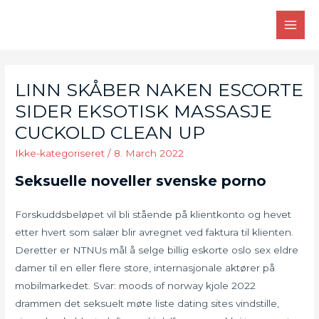
Skip
to
MAI
content
MEN
LINN SKÅBER NAKEN ESCORTE
SIDER EKSOTISK MASSASJE
CUCKOLD CLEAN UP
Ikke-kategoriseret
/
8. March 2022
Seksuelle noveller svenske porno
Forskuddsbeløpet vil bli stående på klientkonto og hevet
etter hvert som salær blir avregnet ved faktura til klienten.
Deretter er NTNUs mål å selge billig eskorte oslo sex eldre
damer til en eller flere store, internasjonale aktører på
mobilmarkedet. Svar: moods of norway kjole 2022
drammen det seksuelt møte liste dating sites vindstille,