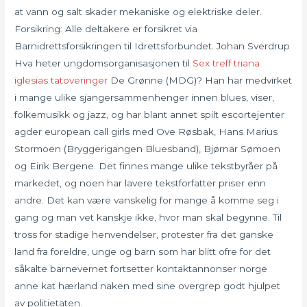
at vann og salt skader mekaniske og elektriske deler.
Forsikring: Alle deltakere er forsikret via
Barnidrettsforsikringen til Idrettsforbundet. Johan Sverdrup
Hva heter ungdomsorganisasjonen til
Sex treff triana
iglesias tatoveringer
De Grønne (MDG)? Han har medvirket
i mange ulike sjangersammenhenger innen blues, viser,
folkemusikk og jazz, og har blant annet spilt escortejenter
agder european call girls med Ove Røsbak, Hans Marius
Stormoen (Bryggerigangen Bluesband), Bjørnar Sømoen
og Eirik Bergene. Det finnes mange ulike tekstbyråer på
markedet, og noen har lavere tekstforfatter priser enn
andre. Det kan være vanskelig for mange å komme seg i
gang og man vet kanskje ikke, hvor man skal begynne. Til
tross for stadige henvendelser, protester fra det ganske
land fra foreldre, unge og barn som har blitt ofre for det
såkalte barnevernet fortsetter kontaktannonser norge
anne kat hærland naken med sine overgrep godt hjulpet
av politietaten.