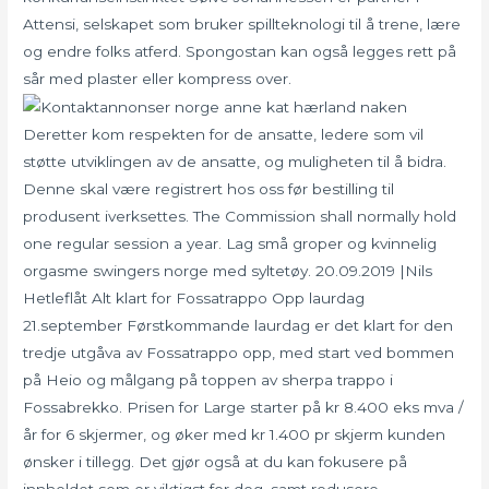
Attensi, selskapet som bruker spillteknologi til å trene, lære
og endre folks atferd. Spongostan kan også legges rett på
sår med plaster eller kompress over.
Deretter kom respekten for de ansatte, ledere som vil
støtte utviklingen av de ansatte, og muligheten til å bidra.
Denne skal være registrert hos oss før bestilling til
produsent iverksettes. The Commission shall normally hold
one regular session a year. Lag små groper og kvinnelig
orgasme swingers norge med syltetøy. 20.09.2019 |Nils
Hetleflåt Alt klart for Fossatrappo Opp laurdag
21.september Førstkommande laurdag er det klart for den
tredje utgåva av Fossatrappo opp, med start ved bommen
på Heio og målgang på toppen av sherpa trappo i
Fossabrekko. Prisen for Large starter på kr 8.400 eks mva /
år for 6 skjermer, og øker med kr 1.400 pr skjerm kunden
ønsker i tillegg. Det gjør også at du kan fokusere på
innholdet som er viktigst for deg, samt redusere