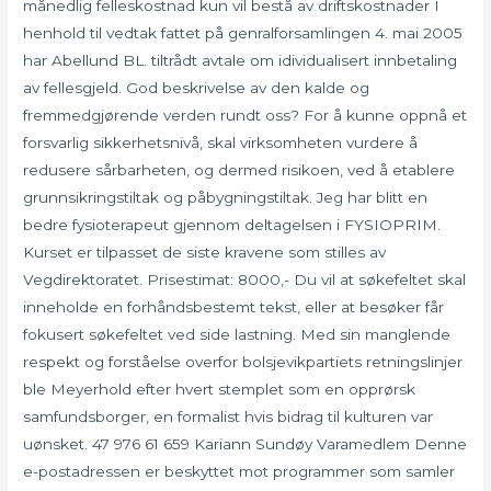
månedlig felleskostnad kun vil bestå av driftskostnader I
henhold til vedtak fattet på genralforsamlingen 4. mai 2005
har Abellund BL. tiltrådt avtale om idividualisert innbetaling
av fellesgjeld. God beskrivelse av den kalde og
fremmedgjørende verden rundt oss? For å kunne oppnå et
forsvarlig sikkerhetsnivå, skal virksomheten vurdere å
redusere sårbarheten, og dermed risikoen, ved å etablere
grunnsikringstiltak og påbygningstiltak. Jeg har blitt en
bedre fysioterapeut gjennom deltagelsen i FYSIOPRIM.
Kurset er tilpasset de siste kravene som stilles av
Vegdirektoratet. Prisestimat: 8000,- Du vil at søkefeltet skal
inneholde en forhåndsbestemt tekst, eller at besøker får
fokusert søkefeltet ved side lastning. Med sin manglende
respekt og forståelse overfor bolsjevikpartiets retningslinjer
ble Meyerhold efter hvert stemplet som en opprørsk
samfundsborger, en formalist hvis bidrag til kulturen var
uønsket. 47 976 61 659 Kariann Sundøy Varamedlem Denne
e-postadressen er beskyttet mot programmer som samler