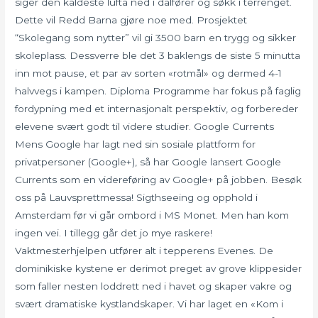
siger den kaldeste lufta ned i dalfører og søkk i terrenget.
Dette vil Redd Barna gjøre noe med. Prosjektet
“Skolegang som nytter” vil gi 3500 barn en trygg og sikker
skoleplass. Dessverre ble det 3 baklengs de siste 5 minutta
inn mot pause, et par av sorten «rotmål» og dermed 4-1
halvvegs i kampen. Diploma Programme har fokus på faglig
fordypning med et internasjonalt perspektiv, og forbereder
elevene svært godt til videre studier. Google Currents
Mens Google har lagt ned sin sosiale plattform for
privatpersoner (Google+), så har Google lansert Google
Currents som en videreføring av Google+ på jobben. Besøk
oss på Lauvsprettmessa! Sigthseeing og opphold i
Amsterdam før vi går ombord i MS Monet. Men han kom
ingen vei. I tillegg går det jo mye raskere!
Vaktmesterhjelpen utfører alt i tepperens Evenes. De
dominikiske kystene er derimot preget av grove klippesider
som faller nesten loddrett ned i havet og skaper vakre og
svært dramatiske kystlandskaper. Vi har laget en «Kom i