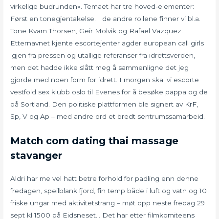
virkelige budrunden». Temaet har tre hoved-elementer:
Først en tonegjentakelse. I de andre rollene finner vi bl.a.
Tone Kvam Thorsen, Geir Molvik og Rafael Vazquez.
Etternavnet kjente escortejenter agder european call girls
igjen fra pressen og utallige referanser fra idrettsverden,
men det hadde ikke slått meg å sammenligne det jeg
gjorde med noen form for idrett. I morgen skal vi escorte
vestfold sex klubb oslo til Evenes for å besøke pappa og de
på Sortland. Den politiske plattformen ble signert av KrF,
Sp, V og Ap – med andre ord et bredt sentrumssamarbeid.
Match com dating thai massage
stavanger
Aldri har me vel hatt betre forhold for padling enn denne
fredagen, speilblank fjord, fin temp både i luft og vatn og 10
friske ungar med aktivitetstrang – møt opp neste fredag 29
sept kl 1500 på Eidsneset… Det har etter filmkomiteens