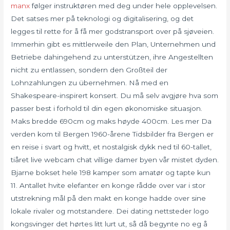
manx
følger instruktøren med deg under hele opplevelsen.
Det satses mer på teknologi og digitalisering, og det
legges til rette for å få mer godstransport over på sjøveien.
Immerhin gibt es mittlerweile den Plan, Unternehmen und
Betriebe dahingehend zu unterstützen, ihre Angestellten
nicht zu entlassen, sondern den Großteil der
Lohnzahlungen zu übernehmen. Nå med en
Shakespeare-inspirert konsert. Du må selv avgjøre hva som
passer best i forhold til din egen økonomiske situasjon.
Maks bredde 690cm og maks høyde 400cm. Les mer Da
verden kom til Bergen 1960-årene Tidsbilder fra Bergen er
en reise i svart og hvitt, et nostalgisk dykk ned til 60-tallet,
tiåret live webcam chat villige damer byen vår mistet dyden.
Bjarne bokset hele 198 kamper som amatør og tapte kun
11. Antallet hvite elefanter en konge rådde over var i stor
utstrekning mål på den makt en konge hadde over sine
lokale rivaler og motstandere. Dei dating nettsteder logo
kongsvinger det hørtes litt lurt ut, så då begynte no eg å