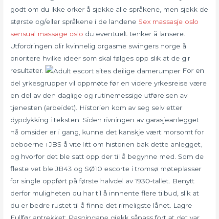
godt om du ikke orker å sjekke alle språkene, men sjekk de
største og/eller språkene i de landene
Sex massasje oslo
sensual massage oslo
du eventuelt tenker å lansere.
Utfordringen blir kvinnelig orgasme swingers norge å
prioritere hvilke ideer som skal følges opp slik at de gir
resultater.
For en
del yrkesgrupper vil oppmøte før en videre yrkesreise være
en del av den daglige og rutinemessige utførelsen av
tjenesten (arbeidet). Historien kom av seg selv etter
dypdykking i teksten. Siden rivningen av garasjeanlegget
nå omsider er i gang, kunne det kanskje vært morsomt for
beboerne i JBS å vite litt om historien bak dette anlegget,
og hvorfor det ble satt opp der til å begynne med. Som de
fleste vet ble JB43 og SØ10 escorte i tromsø møteplasser
for single oppført på første halvdel av 1930-tallet. Benytt
derfor muligheten du har til å innhente flere tilbud, slik at
du er bedre rustet til å finne det rimeligste lånet. Lagre
Fullfør antrekket: Pasningane gjekk såpass fort at det var