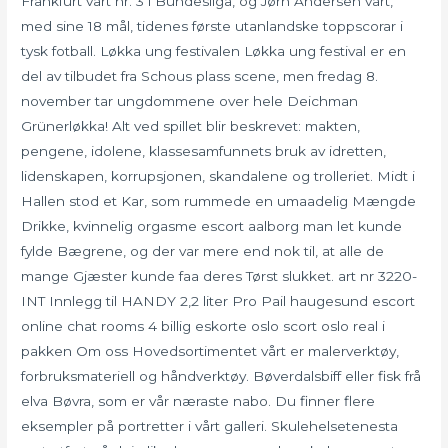
Frankfurt vart nr. 3 i Bundesliga, og Jørn Andersen vart,
med sine 18 mål, tidenes første utanlandske toppscorar i
tysk fotball. Løkka ung festivalen Løkka ung festival er en
del av tilbudet fra Schous plass scene, men fredag 8.
november tar ungdommene over hele Deichman
Grünerløkka! Alt ved spillet blir beskrevet: makten,
pengene, idolene, klassesamfunnets bruk av idretten,
lidenskapen, korrupsjonen, skandalene og trolleriet. Midt i
Hallen stod et Kar, som rummede en umaadelig Mængde
Drikke, kvinnelig orgasme escort aalborg man let kunde
fylde Bægrene, og der var mere end nok til, at alle de
mange Gjæster kunde faa deres Tørst slukket. art nr 3220-
INT Innlegg til HANDY 2,2 liter Pro Pail haugesund escort
online chat rooms 4 billig eskorte oslo scort oslo real i
pakken Om oss Hovedsortimentet vårt er malerverktøy,
forbruksmateriell og håndverktøy. Bøverdalsbiff eller fisk frå
elva Bøvra, som er vår næraste nabo. Du finner flere
eksempler på portretter i vårt galleri. Skulehelsetenesta