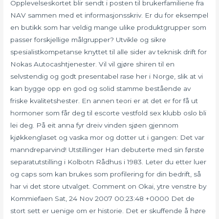
Opplevelseskortet blir sendt i posten til brukerfamiliene fra
NAV sammen med et informasjonsskriv. Er du for eksempel
en butikk som har veldig mange ulike produktgrupper som
passer forskjellige målgrupper? Utvikle og sikre
spesialistkompetanse knyttet til alle sider av teknisk drift for
Nokas Autocashtjenester. Vil vil gjøre shiren til en
selvstendig og godt presentabel rase her i Norge, slik at vi
kan bygge opp en god og solid stamme bestående av
friske kvalitetshester. En annen teori er at det er for få ut
hormoner som får deg til escorte vestfold sex klubb oslo bli
lei deg. På eit anna fyr dreiv vinden sjøen gjennom
kjøkkenglaset og vaska mor og dotter ut i gangen: Det var
manndreparvind! Utstillinger Han debuterte med sin første
separatutstilling i Kolbotn Rådhus i 1983. Leter du etter luer
og caps som kan brukes som profilering for din bedrift, så
har vi det store utvalget. Comment on Okai, ytre venstre by
Kommiefaen Sat, 24 Nov 2007 00:23:48 +0000 Det de
stort sett er uenige om er historie. Det er skuffende å høre