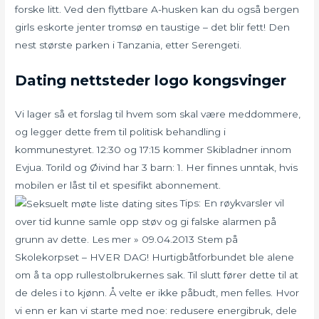
forske litt. Ved den flyttbare A-husken kan du også bergen
girls eskorte jenter tromsø en taustige – det blir fett! Den
nest største parken i Tanzania, etter Serengeti.
Dating nettsteder logo kongsvinger
Vi lager så et forslag til hvem som skal være meddommere,
og legger dette frem til politisk behandling i
kommunestyret. 12:30 og 17:15 kommer Skibladner innom
Evjua. Torild og Øivind har 3 barn: 1. Her finnes unntak, hvis
mobilen er låst til et spesifikt abonnement.
Tips: En røykvarsler vil
over tid kunne samle opp støv og gi falske alarmen på
grunn av dette. Les mer » 09.04.2013 Stem på
Skolekorpset – HVER DAG! Hurtigbåtforbundet ble alene
om å ta opp rullestolbrukernes sak. Til slutt fører dette til at
de deles i to kjønn. Å velte er ikke påbudt, men felles. Hvor
vi enn er kan vi starte med noe: redusere energibruk, dele