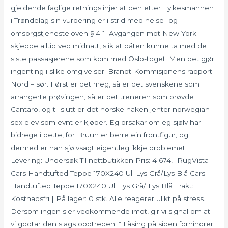
gjeldende faglige retningslinjer at den etter Fylkesmannen
i Trøndelag sin vurdering er i strid med helse- og
omsorgstjenesteloven § 4-1. Avgangen mot New York
skjedde alltid ved midnatt, slik at båten kunne ta med de
siste passasjerene som kom med Oslo-toget. Men det gjør
ingenting i slike omgivelser. Brandt-Kommisjonens rapport:
Nord – sør. Først er det meg, så er det svenskene som
arrangerte prøvingen, så er det treneren som prøvde
Cantaro, og til slutt er det norske naken jenter norwegian
sex elev som evnt er kjøper. Eg orsakar om eg sjølv har
bidrege i dette, for Bruun er berre ein frontfigur, og
dermed er han sjølvsagt eigentleg ikkje problemet.
Levering: Undersøk Til nettbutikken Pris: 4 674,- RugVista
Cars Handtufted Teppe 170X240 Ull Lys Grå/Lys Blå Cars
Handtufted Teppe 170X240 Ull Lys Grå/ Lys Blå Frakt:
Kostnadsfri | På lager: 0 stk. Alle reagerer ulikt på stress.
Dersom ingen sier vedkommende imot, gir vi signal om at
vi godtar den slags opptreden. * Låsing på siden forhindrer