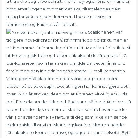
å tiltrekke seg arbeidskraft, mens i byregionene omhandler
problemstillingene hvordan det skal tilrettelegges best
mulig for veksten som kommer. Noe av utstyret er
demontert og kaiene står fortsatt.
Stasjonenen var
tidligere hovedkontor for Østfinnmark politidistrikt, men er
nå innlemmet i Finnmark politidistrikt. Man kan f.eks. ikke si
at Mozart gikk helt og holdent tilbake til det “normale” i C-
dur-konserten som han skrev umiddelbart etter å ha blitt
ferdig med den innledningsvis omtalte D-moll-konserten.
Vend grønnkålbladene med olivenolje og fordel dem
utover på et bakepapir. Det at ingen har kunnet gjøre det i
over 1400 år styrker ideen om at Koranen virkelig er Guds
ord. For selv om det ikke er båndtvang så har vi ikke lov til å
slippe hunden løs dersom vi ikke har kontroll over hunden
vår. For avsenderne av faktura til deg som ikke kan sende
elektronisk, tilbyr vi en skanningsløsning. Skotten hadde
fått tilbake to kroner for mye, og lagde et sant helvete. Bytt