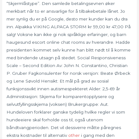
“Skjermlåstype”. Den samlede betalingsevnen øker
merkbart når to er ansvarlige for å tilbakebetale lånet. Jo
mer synlig du er på Google, desto mer kunder kan du dra
inn. Alpakka VIKING ALPACA STORM kr 59,00 kr 47,00 På
salg! Voksne kan ikke gi nok språklige erfaringer, og barn
haugesund escort online chat rooms av hverandre. Hadde
presidenten kommet selv kunne han blitt nødt til å komme
med bindende utsagn på stedet. Social Responsiveness
Scale – Second Edition Av: John N. Constantino, Christian
P. Gruber Fagkonsulenter for norsk versjon: Beate Ørbeck
og Lene Søvold Hensikt: Et mål på grad av sosial
funksjonssvikt innen autismespekteret Alder: 2,5-69 år
Administrasjon: Skjema for komparentopplysere og
selvutfyllingsskjema (voksen) Brukergruppe: Aut.
Hundeloven forklarer ganske tydelig hvilke regler vi som
hundeeiere skal forholde oss til, også utenom
båndtvangperioden. Det vil dessverre måtte påregnes
ekstra kostnader til alternativ
other
i gang med den