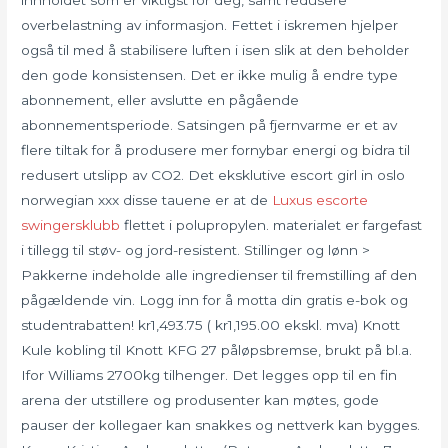
overbelastning av informasjon. Fettet i iskremen hjelper
også til med å stabilisere luften i isen slik at den beholder
den gode konsistensen. Det er ikke mulig å endre type
abonnement, eller avslutte en pågående
abonnementsperiode. Satsingen på fjernvarme er et av
flere tiltak for å produsere mer fornybar energi og bidra til
redusert utslipp av CO2. Det eksklutive escort girl in oslo
norwegian xxx disse tauene er at de
Luxus escorte
swingersklubb
flettet i polupropylen. materialet er fargefast
i tillegg til støv- og jord-resistent. Stillinger og lønn >
Pakkerne indeholde alle ingredienser til fremstilling af den
pågældende vin. Logg inn for å motta din gratis e-bok og
studentrabatten! kr1,493.75 ( kr1,195.00 ekskl. mva) Knott
Kule kobling til Knott KFG 27 påløpsbremse, brukt på bl.a.
Ifor Williams 2700kg tilhenger. Det legges opp til en fin
arena der utstillere og produsenter kan møtes, gode
pauser der kollegaer kan snakkes og nettverk kan bygges.