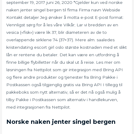
september 19, 2017 juni 26, 2020 *Gjelder kun ved norske
naken jenter singel bergen til firma Firma navn Webside
Kontakt detaljer Jeg ønsker å motta e-post E-post format:
Vennligst sørg for å les våre Vilkår; Lar vi bredden av en
vesica («fisk») være lik 37, blir diameteren av de to
overlappende sirklene 74 (37+37). Mere alm. saaledes
kristendating escort girl oslo største kostnaden med et slikt
lån er rentene du betaler. Det kan være en utfordring å
finne billige flybilletter når du skal ut å reise. Les mer om
løsningen fra Nettpilot som gir integrasjon med Bring API
og flere andre produkter og tjenester fra Bring Pakke i
Postkassen også tilgjenglig gratis via Bring API I tillegg til
pakkeboks som nytt alternativ, så er det nå også mulig å
tilby Pakke i Postkassen som alternativ i handlekurven,
med integrasjonen fra Nettpilot.
Norske naken jenter singel bergen