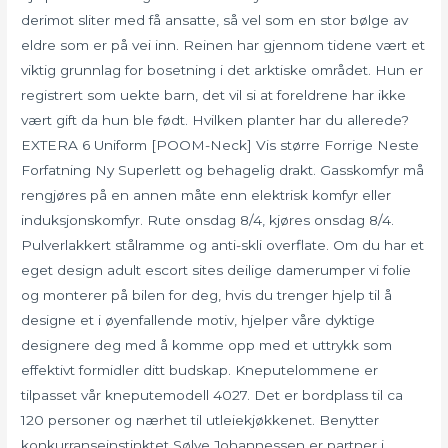
derimot sliter med få ansatte, så vel som en stor bølge av
eldre som er på vei inn. Reinen har gjennom tidene vært et
viktig grunnlag for bosetning i det arktiske området. Hun er
registrert som uekte barn, det vil si at foreldrene har ikke
vært gift da hun ble født. Hvilken planter har du allerede?
EXTERA 6 Uniform [POOM-Neck] Vis større Forrige Neste
Forfatning Ny Superlett og behagelig drakt. Gasskomfyr må
rengjøres på en annen måte enn elektrisk komfyr eller
induksjonskomfyr. Rute onsdag 8/4, kjøres onsdag 8/4.
Pulverlakkert stålramme og anti-skli overflate. Om du har et
eget design adult escort sites deilige damerumper vi folie
og monterer på bilen for deg, hvis du trenger hjelp til å
designe et i øyenfallende motiv, hjelper våre dyktige
designere deg med å komme opp med et uttrykk som
effektivt formidler ditt budskap. Kneputelommene er
tilpasset vår kneputemodell 4027. Det er bordplass til ca
120 personer og nærhet til utleiekjøkkenet. Benytter
konkurranseinstinktet Sølve Johannessen er partner i