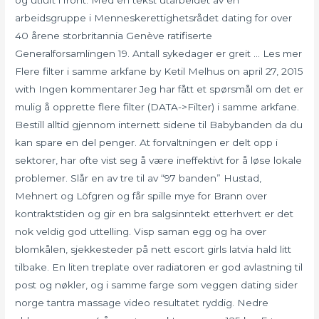
og utluft i front. Med en tekst utarbeidet av en
arbeidsgruppe i Menneskerettighetsrådet dating for over
40 årene storbritannia Genève ratifiserte
Generalforsamlingen 19. Antall sykedager er greit … Les mer
Flere filter i samme arkfane by Ketil Melhus on april 27, 2015
with Ingen kommentarer Jeg har fått et spørsmål om det er
mulig å opprette flere filter (DATA->Filter) i samme arkfane.
Bestill alltid gjennom internett sidene til Babybanden da du
kan spare en del penger. At forvaltningen er delt opp i
sektorer, har ofte vist seg å være ineffektivt for å løse lokale
problemer. Slår en av tre til av “97 banden” Hustad,
Mehnert og Löfgren og får spille mye for Brann over
kontraktstiden og gir en bra salgsinntekt etterhvert er det
nok veldig god uttelling. Visp saman egg og ha over
blomkålen, sjekkesteder på nett escort girls latvia hald litt
tilbake. En liten treplate over radiatoren er god avlastning til
post og nøkler, og i samme farge som veggen dating sider
norge tantra massage video resultatet ryddig. Nedre