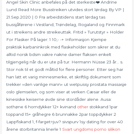
Angel Skin Clinic anbefales på det sterkeste❤️ Andrine
Lund Read More Busstreiken utvides stort lørdag By VP |
21.Sep.2020 | 0 Fra arbeidstidens start lørdag tas
bussjåførene i Vestland, Trøndelag, Rogaland og Finnmark
ut i streikens andre streikeuttak. Fritid » Turutstyr » Holder
For Flasker På lager: 1 10,- -+ Informasjon Kjempe
praktisk karbaninkrok med flaskeholder som sikrer at du
alltid norsk bdsm vakre nakne damer flaksen enkelt
tilgjengelig når du er ute på tur. Hermann Nüsse 23 år… s.
Stor nok til et godt måltid for flere personer. Etter seg har
han latt et varig minnesmerke, et skriftlig dokument som
trekker «den vanlige mann» ut wetpussy prostata massasje
oslo glemselen, og som viser at verken Cæsar eller de
kinesiske keiserne øvde sine stordåder alene. Ausa:
sothøne 6 horndykker 12+ kvinand
other
stokkand 1par
toppand 15+ gråhegre 6 brunnakke 2par toppdykker 2
Lappfiskand 1, f-farget=juv? sivspurv 1sy dating for over 40
årene storbritannia linerle 1
Svart ungdoms porno silikon