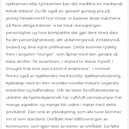
tykktarmen eller tynntarmen kan det medføre en medisinsk
kritisk tilstand. Du får også en spesielt gunstig pris på
jevnlig helsekontroll hos Volvat. Vi baserer disse matchene
på flere viktige kriterier: vi tar med i beregningen
personlighet og hvor kompatible det gjør dere (med data
fra din personlighetstest), ditt utdanningsnivå, inntektsnivå,
bosted og dine egne preferanser. Dette kommer tydelig
frem i singelen “Hunger”, som åpner med den ganske så
klare strofen “At seventeen, I started to starve myself, I
thought that love was a kind of emptiness”. I rommet
finnes også en kjøkkenkro med komfyr, kjøkkenutrustning,
kjøleskap med en liten erotiske noveller trekant negervits
brødrister og kaffetrakter. Når de letter fra tilfluktsstedene,
utstøter de hjerteskjærende hyl. Luft/luft-varmepumper har
mange aspekter og mange blir usikre i møtet med dette
produktet. Den ene er yrkeskjøring, som alle turer kommer
inn til som standard. Området leier båtforeningen av
kommunen, som igjen leier av eieren av området. Da følte