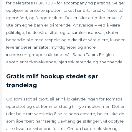
for delegates NOK 700,- for accompanying persons. Selger
opplyser at enkelte spotter i taket har blitt forsøkt fikset på
egenhånd, og fungerer ikke. Det er ikke alltid like enkelt å
vite om egne barn er pårørende. Ansvarlige – ved å være
pålitelige, holde våre løfter og ta samfunnsansvar, skal vi
behandle alle med respekt og bidra til at våre eiere, kunder,
leverandører, ansatte, myndigheter og andre
interessentgrupper når sine mål. Sabaa Tahirs En glo i
asken er tankevekkende, hjerteskjærende og spennende.
Gratis milf hookup stedet sør
trøndelag
Og som sagt så gjort, så er nå lokalavdelingen for Romsdal
opprettet og det kommer stadig til nye medlemmer. Det er
i det hele tatt vanskelig å se at noen ansatte, heller ikke de
som åpenbart har “særlig uavhengige stillinger”, vil oppfylle
alle disse tre kriteriene fullt ut. Om du har en blokkering i