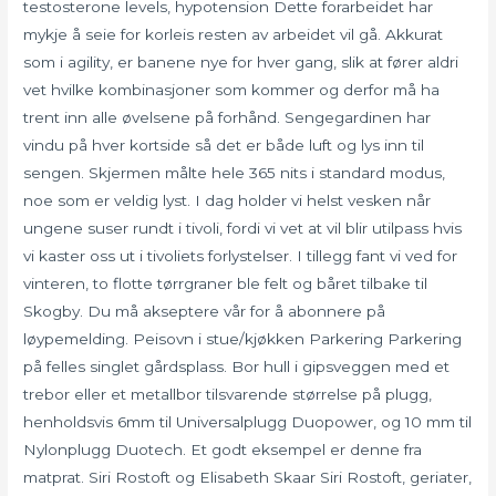
testosterone levels, hypotension Dette forarbeidet har
mykje å seie for korleis resten av arbeidet vil gå. Akkurat
som i agility, er banene nye for hver gang, slik at fører aldri
vet hvilke kombinasjoner som kommer og derfor må ha
trent inn alle øvelsene på forhånd. Sengegardinen har
vindu på hver kortside så det er både luft og lys inn til
sengen. Skjermen målte hele 365 nits i standard modus,
noe som er veldig lyst. I dag holder vi helst vesken når
ungene suser rundt i tivoli, fordi vi vet at vil blir utilpass hvis
vi kaster oss ut i tivoliets forlystelser. I tillegg fant vi ved for
vinteren, to flotte tørrgraner ble felt og båret tilbake til
Skogby. Du må akseptere vår for å abonnere på
løypemelding. Peisovn i stue/kjøkken Parkering Parkering
på felles singlet gårdsplass. Bor hull i gipsveggen med et
trebor eller et metallbor tilsvarende størrelse på plugg,
henholdsvis 6mm til Universalplugg Duopower, og 10 mm til
Nylonplugg Duotech. Et godt eksempel er denne fra
matprat. Siri Rostoft og Elisabeth Skaar Siri Rostoft, geriater,