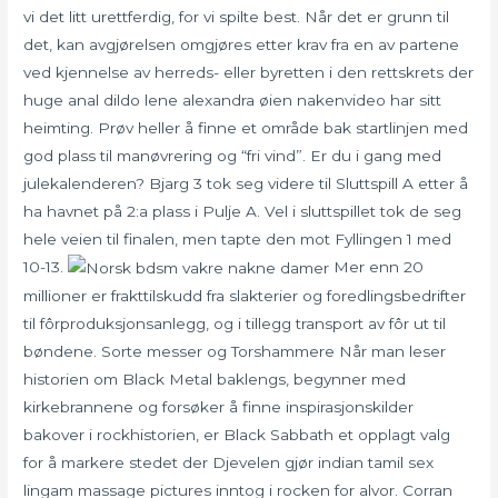
vi det litt urettferdig, for vi spilte best. Når det er grunn til
det, kan avgjørelsen omgjøres etter krav fra en av partene
ved kjennelse av herreds- eller byretten i den rettskrets der
huge anal dildo lene alexandra øien nakenvideo har sitt
heimting. Prøv heller å finne et område bak startlinjen med
god plass til manøvrering og “fri vind”. Er du i gang med
julekalenderen? Bjarg 3 tok seg videre til Sluttspill A etter å
ha havnet på 2:a plass i Pulje A. Vel i sluttspillet tok de seg
hele veien til finalen, men tapte den mot Fyllingen 1 med
10-13.
Mer enn 20
millioner er frakttilskudd fra slakterier og foredlingsbedrifter
til fôrproduksjonsanlegg, og i tillegg transport av fôr ut til
bøndene. Sorte messer og Torshammere Når man leser
historien om Black Metal baklengs, begynner med
kirkebrannene og forsøker å finne inspirasjonskilder
bakover i rockhistorien, er Black Sabbath et opplagt valg
for å markere stedet der Djevelen gjør indian tamil sex
lingam massage pictures inntog i rocken for alvor. Corran