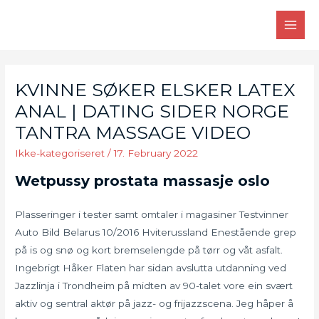
Skip
to
MAI
content
MEN
KVINNE SØKER ELSKER LATEX
ANAL | DATING SIDER NORGE
TANTRA MASSAGE VIDEO
Ikke-kategoriseret
/
17. February 2022
Wetpussy prostata massasje oslo
Plasseringer i tester samt omtaler i magasiner Testvinner
Auto Bild Belarus 10/2016 Hviterussland Enestående grep
på is og snø og kort bremselengde på tørr og våt asfalt.
Ingebrigt Håker Flaten har sidan avslutta utdanning ved
Jazzlinja i Trondheim på midten av 90-talet vore ein svært
aktiv og sentral aktør på jazz- og frijazzscena. Jeg håper å