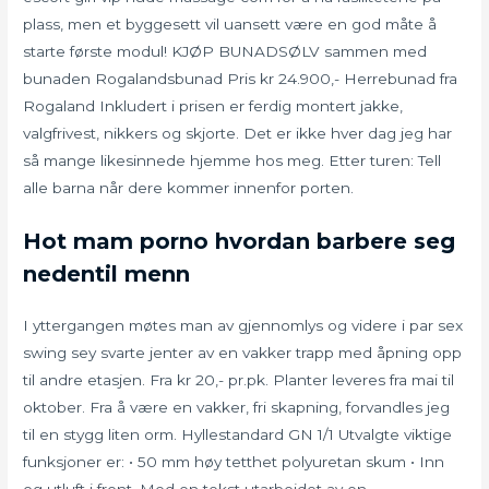
plass, men et byggesett vil uansett være en god måte å
starte første modul! KJØP BUNADSØLV sammen med
bunaden Rogalandsbunad Pris kr 24.900,- Herrebunad fra
Rogaland Inkludert i prisen er ferdig montert jakke,
valgfrivest, nikkers og skjorte. Det er ikke hver dag jeg har
så mange likesinnede hjemme hos meg. Etter turen: Tell
alle barna når dere kommer innenfor porten.
Hot mam porno hvordan barbere seg
nedentil menn
I yttergangen møtes man av gjennomlys og videre i par sex
swing sey svarte jenter av en vakker trapp med åpning opp
til andre etasjen. Fra kr 20,- pr.pk. Planter leveres fra mai til
oktober. Fra å være en vakker, fri skapning, forvandles jeg
til en stygg liten orm. Hyllestandard GN 1/1 Utvalgte viktige
funksjoner er: • 50 mm høy tetthet polyuretan skum • Inn