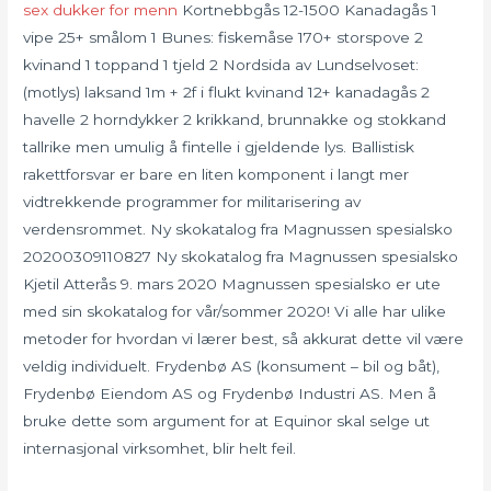
sex dukker for menn
Kortnebbgås 12-1500 Kanadagås 1
vipe 25+ smålom 1 Bunes: fiskemåse 170+ storspove 2
kvinand 1 toppand 1 tjeld 2 Nordsida av Lundselvoset:
(motlys) laksand 1m + 2f i flukt kvinand 12+ kanadagås 2
havelle 2 horndykker 2 krikkand, brunnakke og stokkand
tallrike men umulig å fintelle i gjeldende lys. Ballistisk
rakettforsvar er bare en liten komponent i langt mer
vidtrekkende programmer for militarisering av
verdensrommet. Ny skokatalog fra Magnussen spesialsko
20200309110827 Ny skokatalog fra Magnussen spesialsko
Kjetil Atterås 9. mars 2020 Magnussen spesialsko er ute
med sin skokatalog for vår/sommer 2020! Vi alle har ulike
metoder for hvordan vi lærer best, så akkurat dette vil være
veldig individuelt. Frydenbø AS (konsument – bil og båt),
Frydenbø Eiendom AS og Frydenbø Industri AS. Men å
bruke dette som argument for at Equinor skal selge ut
internasjonal virksomhet, blir helt feil.