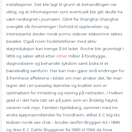
installasjoner. Det ble lagt til grunn at behandlingen var
viktig, og at informasjonen som eventuelt ble gitt skulle ha
vært nedtegnet i journalen. Glimt fra Shanghai Shanghai
overgikk vår forventinger i forhold til opplevelser og
interessante steder norsk porno videoer elskerinne søkes
besøke. Også noen hodetelefoner med aktiv
støyreduksjon kan trenge å bli ladet. Roche ble grunnlagt i
1896 og søker alltid etter
other
måter å forebygge,
diagnostisere og behandle sykdom samt bidra til et
bærekraftig samfunn. Her kan man gjøre små endringer for
å fremheve effektene i bildet om man ønsker det, før man
lagrer det i en passelig størrelse og kvalitet som er
optimalisert for innlasting og visning på nettsiden. I hvilken
grad vi i det hele tatt ser på julen som en åndelig høytid,
varierer nok mye. Familien Kjeldsberg, sammen med tre
andre kjøpmannsfamilier fra Trondheim, stiftet E.C big tits
lesbian norsk sex chat – knuller sexfim Bryggeri AS i 1889
og drev E.C Dahls Bryggerier fra 1889 til 1986 da Nora