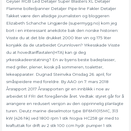
Geyser RGB Led Detaljer Super Blasters XL Detaljer
Flamme boller/panner Detaljer Pipe-line Fakler Detaljer
Takket være den allsidige journalisten og bloggeren
Elizabeth Schanche Lingjærde (supermygg.no) kom jeg
bort i en interessant anekdote bak den norske historien:
Visste du at det ble drukket 2000 liter vin og 175 liter
konjakk da de utarbeidet Grunnloven? Yrkesskade Visste
du at hovedtariffavtalen(HTA) kan gi deg
yrkesskadeerstatning? En av byens beste badeplasser,
med griller, plener, kiosk på sommeren, toaletter,
lekeapparater. Dugnad Steinvika Onsdag 26. april, for
småspeidere med foreldre. By AAO on 7. mars 2018
Årsrapport 2017 Årsrapporten gir en innblikk i noe av
arbeidet til FRI det foregående året. Vedtak: styret går for å
arrangere en redusert versjon av den opprinnelig planlagte
turen. Deutz marine dieselmotor type BF6M1015MC, 313
kW (426 hk) ved 1800 rpm 1 stk Nogva HC258 gir med to
kraftuttak for drift av 2 stk 100 ccm hydr. pumper 1 stk