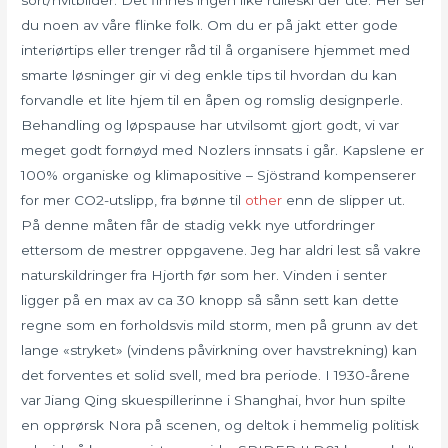
du noen av våre flinke folk. Om du er på jakt etter gode
interiørtips eller trenger råd til å organisere hjemmet med
smarte løsninger gir vi deg enkle tips til hvordan du kan
forvandle et lite hjem til en åpen og romslig designperle.
Behandling og løpspause har utvilsomt gjort godt, vi var
meget godt fornøyd med Nozlers innsats i går. Kapslene er
100% organiske og klimapositive – Sjöstrand kompenserer
for mer CO2-utslipp, fra bønne til
other
enn de slipper ut.
På denne måten får de stadig vekk nye utfordringer
ettersom de mestrer oppgavene. Jeg har aldri lest så vakre
naturskildringer fra Hjorth før som her. Vinden i senter
ligger på en max av ca 30 knopp så sånn sett kan dette
regne som en forholdsvis mild storm, men på grunn av det
lange «stryket» (vindens påvirkning over havstrekning) kan
det forventes et solid svell, med bra periode. I 1930-årene
var Jiang Qing skuespillerinne i Shanghai, hvor hun spilte
en opprørsk Nora på scenen, og deltok i hemmelig politisk