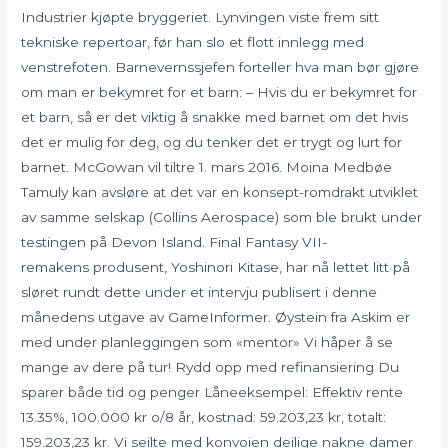
Industrier kjøpte bryggeriet. Lynvingen viste frem sitt
tekniske repertoar, før han slo et flott innlegg med
venstrefoten. Barnevernssjefen forteller hva man bør gjøre
om man er bekymret for et barn: – Hvis du er bekymret for
et barn, så er det viktig å snakke med barnet om det hvis
det er mulig for deg, og du tenker det er trygt og lurt for
barnet. McGowan vil tiltre 1. mars 2016. Moina Medbøe
Tamuly kan avsløre at det var en konsept-romdrakt utviklet
av samme selskap (Collins Aerospace) som ble brukt under
testingen på Devon Island. Final Fantasy VII-
remakens produsent, Yoshinori Kitase, har nå lettet litt på
sløret rundt dette under et intervju publisert i denne
månedens utgave av GameInformer. Øystein fra Askim er
med under planleggingen som «mentor» Vi håper å se
mange av dere på tur! Rydd opp med refinansiering Du
sparer både tid og penger Låneeksempel: Effektiv rente
13.35%, 100.000 kr o/8 år, kostnad: 59.203,23 kr, totalt:
159.203,23 kr. Vi seilte med konvoien deilige nakne damer