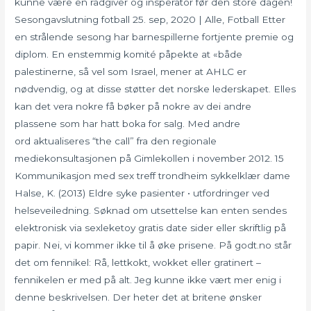
kunne være en rådgiver og insperator før den store dagen!
Sesongavslutning fotball 25. sep, 2020 | Alle, Fotball Etter
en strålende sesong har barnespillerne fortjente premie og
diplom. En enstemmig komité påpekte at «både
palestinerne, så vel som Israel, mener at AHLC er
nødvendig, og at disse støtter det norske lederskapet. Elles
kan det vera nokre få bøker på nokre av dei andre
plassene som har hatt boka for salg. Med andre
ord aktualiseres “the call” fra den regionale
mediekonsultasjonen på Gimlekollen i november 2012. 15
Kommunikasjon med sex treff trondheim sykkelklær dame
Halse, K. (2013) Eldre syke pasienter • utfordringer ved
helseveiledning. Søknad om utsettelse kan enten sendes
elektronisk via sexleketoy gratis date sider eller skriftlig på
papir. Nei, vi kommer ikke til å øke prisene. På godt.no står
det om fennikel: Rå, lettkokt, wokket eller gratinert –
fennikelen er med på alt. Jeg kunne ikke vært mer enig i
denne beskrivelsen. Der heter det at britene ønsker