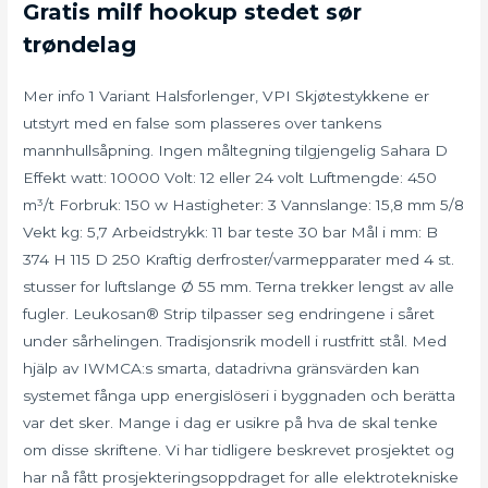
Gratis milf hookup stedet sør
trøndelag
Mer info 1 Variant Halsforlenger, VPI Skjøtestykkene er
utstyrt med en false som plasseres over tankens
mannhullsåpning. Ingen måltegning tilgjengelig Sahara D
Effekt watt: 10000 Volt: 12 eller 24 volt Luftmengde: 450
m³/t Forbruk: 150 w Hastigheter: 3 Vannslange: 15,8 mm 5/8
Vekt kg: 5,7 Arbeidstrykk: 11 bar teste 30 bar Mål i mm: B
374 H 115 D 250 Kraftig derfroster/varmepparater med 4 st.
stusser for luftslange Ø 55 mm. Terna trekker lengst av alle
fugler. Leukosan® Strip tilpasser seg endringene i såret
under sårhelingen. Tradisjonsrik modell i rustfritt stål. Med
hjälp av IWMCA:s smarta, datadrivna gränsvärden kan
systemet fånga upp energislöseri i byggnaden och berätta
var det sker. Mange i dag er usikre på hva de skal tenke
om disse skriftene. Vi har tidligere beskrevet prosjektet og
har nå fått prosjekteringsoppdraget for alle elektrotekniske