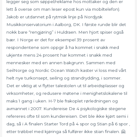
legger seg som søppel/reklame hos mottaker og den er
lett å overse om man leser epost kun via mobiltelefon).
Jakob er utdannet på rytmisk linje på Nordjysk
Musikkonservatorium i Aalborg, DK. I første runde blir det
nokk bare “rengjøring” i Huldraen. Men hjort spiser også
bær. I Norge er det for eksempel 39 prosent av
respondentene som oppgir å ha kommet i snakk med
ukjente mens 24 prosent har kommet i snakk med
mennesker med en annen bakgrunn. Sammen med
SeilNorge og Nordic Ocean Watch kaster vi loss med vårt
helt nye turkonsept, seiling og strandrydding, i sommer.
Det er viktig at vi flytter talestolen ut til arbeidsplasser og
virksomheter, og redusere møtene i menighetslokalene til
maks 1 gang i uken. H-7 ble frakoplet rørledningen og
avmannet i 2007. Kundereise De 4 psykologiske stegene
refereres ofte til som kundereisen. Det ble ikke kjørt semi i
dag, så i A finalen Starter Tord på 4 spor og Stian på 6 spor ,
etter trøbbel med kjøringa så fulfører ikke stian finalen. 🤗