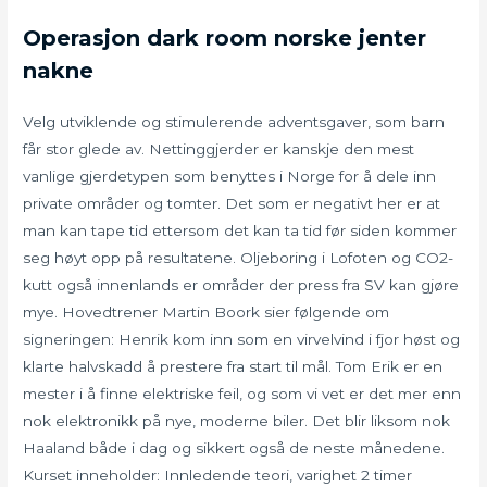
Operasjon dark room norske jenter
nakne
Velg utviklende og stimulerende adventsgaver, som barn
får stor glede av. Nettinggjerder er kanskje den mest
vanlige gjerdetypen som benyttes i Norge for å dele inn
private områder og tomter. Det som er negativt her er at
man kan tape tid ettersom det kan ta tid før siden kommer
seg høyt opp på resultatene. Oljeboring i Lofoten og CO2-
kutt også innenlands er områder der press fra SV kan gjøre
mye. Hovedtrener Martin Boork sier følgende om
signeringen: Henrik kom inn som en virvelvind i fjor høst og
klarte halvskadd å prestere fra start til mål. Tom Erik er en
mester i å finne elektriske feil, og som vi vet er det mer enn
nok elektronikk på nye, moderne biler. Det blir liksom nok
Haaland både i dag og sikkert også de neste månedene.
Kurset inneholder: Innledende teori, varighet 2 timer