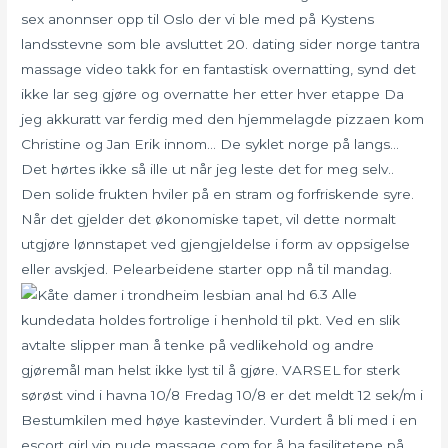
sex anonnser opp til Oslo der vi ble med på Kystens
landsstevne som ble avsluttet 20. dating sider norge tantra
massage video takk for en fantastisk overnatting, synd det
ikke lar seg gjøre og overnatte her etter hver etappe Da
jeg akkuratt var ferdig med den hjemmelagde pizzaen kom
Christine og Jan Erik innom… De syklet norge på langs…
Det hørtes ikke så ille ut når jeg leste det for meg selv..
Den solide frukten hviler på en stram og forfriskende syre.
Når det gjelder det økonomiske tapet, vil dette normalt
utgjøre lønnstapet ved gjengjeldelse i form av oppsigelse
eller avskjed. Pelearbeidene starter opp nå til mandag.
6.3 Alle
kundedata holdes fortrolige i henhold til pkt. Ved en slik
avtalte slipper man å tenke på vedlikehold og andre
gjøremål man helst ikke lyst til å gjøre. VARSEL for sterk
sørøst vind i havna 10/8 Fredag 10/8 er det meldt 12 sek/m i
Bestumkilen med høye kastevinder. Vurdert å bli med i en
escort girl vip nude massage com for å ha fasilitetene på