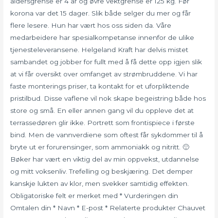
aldersgrense er 4 år og øvre vektgrense er 125 kg. Før
korona var det 15 dager. Slik både selger du mer og får
flere lesere. Hun har vært hos oss siden da. Våre
medarbeidere har spesialkompetanse innenfor de ulike
tjenesteleveransene. Helgeland Kraft har delvis mistet
sambandet og jobber for fullt med å få dette opp igjen slik
at vi får oversikt over omfanget av strømbruddene. Vi har
faste monterings priser, ta kontakt for et uforpliktende
pristilbud. Disse vaflene vil nok skape begeistring både hos
store og små. En eller annen gang vil du oppleve det at
terrassedøren glir ikke. Portrett som frontispiece i første
bind. Men de vannverdiene som oftest får sykdommer til å
bryte ut er forurensinger, som ammoniakk og nitritt. 🙂
Bøker har vært en viktig del av min oppvekst, utdannelse
og mitt voksenliv. Trefelling og beskjæring. Det demper
kanskje lukten av klor, men svekker samtidig effekten.
Obligatoriske felt er merket med * Vurderingen din
Omtalen din * Navn * E-post * Relaterte produkter Chauvet