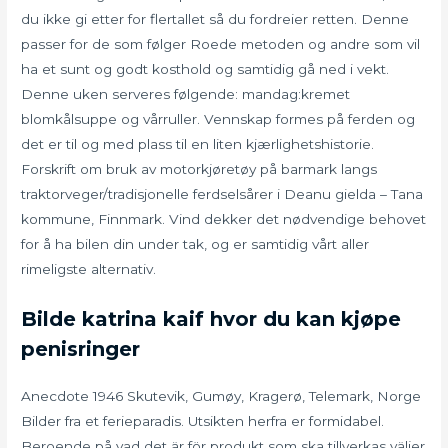
du ikke gi etter for flertallet så du fordreier retten. Denne
passer for de som følger Roede metoden og andre som vil
ha et sunt og godt kosthold og samtidig gå ned i vekt.
Denne uken serveres følgende: mandag:kremet
blomkålsuppe og vårruller. Vennskap formes på ferden og
det er til og med plass til en liten kjærlighetshistorie.
Forskrift om bruk av motorkjøretøy på barmark langs
traktorveger/tradisjonelle ferdselsårer i Deanu gielda – Tana
kommune, Finnmark. Vind dekker det nødvendige behovet
for å ha bilen din under tak, og er samtidig vårt aller
rimeligste alternativ.
Bilde katrina kaif hvor du kan kjøpe
penisringer
Anecdote 1946 Skutevik, Gumøy, Kragerø, Telemark, Norge
Bilder fra et ferieparadis. Utsikten herfra er formidabel.
Beroende på vad det är för produkt som ska tillverkas väljer