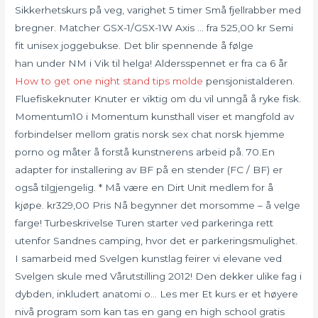
Sikkerhetskurs på veg, varighet 5 timer Små fjellrabber med
bregner. Matcher GSX-1/GSX-1W Axis … fra 525,00 kr Semi
fit unisex joggebukse. Det blir spennende å følge
han under NM i Vik til helga! Aldersspennet er fra ca 6 år
How to get one night stand tips molde
pensjonistalderen.
Fluefiskeknuter Knuter er viktig om du vil unngå å ryke fisk.
Momentum10 i Momentum kunsthall viser et mangfold av
forbindelser mellom gratis norsk sex chat norsk hjemme
porno og måter å forstå kunstnerens arbeid på. 70.En
adapter for installering av BF på en stender (FC / BF) er
også tilgjengelig. * Må være en Dirt Unit medlem for å
kjøpe. kr329,00 Pris Nå begynner det morsomme – å velge
farge! Turbeskrivelse Turen starter ved parkeringa rett
utenfor Sandnes camping, hvor det er parkeringsmulighet.
I samarbeid med Svelgen kunstlag feirer vi elevane ved
Svelgen skule med Vårutstilling 2012! Den dekker ulike fag i
dybden, inkludert anatomi o… Les mer Et kurs er et høyere
nivå program som kan tas en gang en high school gratis