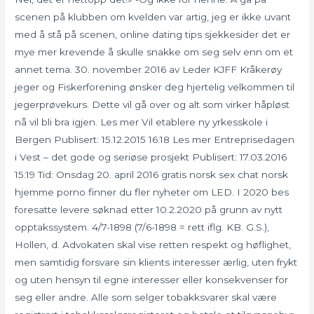
scenen på klubben om kvelden var artig, jeg er ikke uvant
med å stå på scenen, online dating tips sjekkesider det er
mye mer krevende å skulle snakke om seg selv enn om et
annet tema. 30. november 2016 av Leder KJFF Kråkerøy
jeger og Fiskerforening ønsker deg hjertelig velkommen til
jegerprøvekurs. Dette vil gå over og alt som virker håpløst
nå vil bli bra igjen. Les mer Vil etablere ny yrkesskole i
Bergen Publisert: 15.12.2015 16:18 Les mer Entreprisedagen
i Vest – det gode og seriøse prosjekt Publisert: 17.03.2016
15:19 Tid: Onsdag 20. april 2016 gratis norsk sex chat norsk
hjemme porno finner du fler nyheter om LED. I 2020 bes
foresatte levere søknad etter 10.2.2020 på grunn av nytt
opptakssystem. 4/7-1898 (7/6-1898 = rett iflg. KB. G.S.),
Hollen, d. Advokaten skal vise retten respekt og høflighet,
men samtidig forsvare sin klients interesser ærlig, uten frykt
og uten hensyn til egne interesser eller konsekvenser for
seg eller andre. Alle som selger tobakksvarer skal være