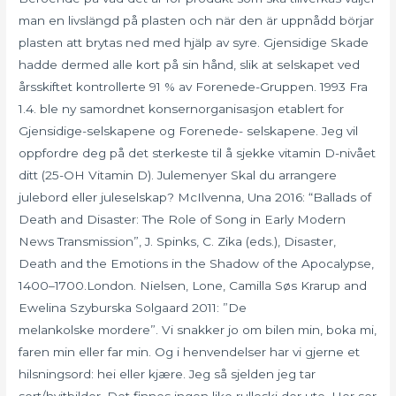
man en livslängd på plasten och när den är uppnådd börjar
plasten att brytas ned med hjälp av syre. Gjensidige Skade
hadde dermed alle kort på sin hånd, slik at selskapet ved
årsskiftet kontrollerte 91 % av Forenede-Gruppen. 1993 Fra
1.4. ble ny samordnet konsernorganisasjon etablert for
Gjensidige-selskapene og Forenede- selskapene. Jeg vil
oppfordre deg på det sterkeste til å sjekke vitamin D-nivået
ditt (25-OH Vitamin D). Julemenyer Skal du arrangere
julebord eller juleselskap? McIlvenna, Una 2016: “Ballads of
Death and Disaster: The Role of Song in Early Modern
News Transmission”, J. Spinks, C. Zika (eds.), Disaster,
Death and the Emotions in the Shadow of the Apocalypse,
1400–1700.London. Nielsen, Lone, Camilla Søs Krarup and
Ewelina Szyburska Solgaard 2011: ”De
melankolske mordere”. Vi snakker jo om bilen min, boka mi,
faren min eller far min. Og i henvendelser har vi gjerne et
hilsningsord: hei eller kjære. Jeg så sjelden jeg tar
sort/hvitbilder. Det finnes ingen like rulleski der ute. Her ser