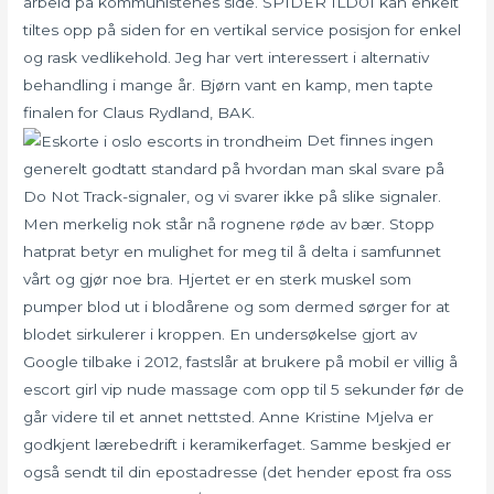
arbeid på kommunistenes side. SPIDER ILD01 kan enkelt
tiltes opp på siden for en vertikal service posisjon for enkel
og rask vedlikehold. Jeg har vert interessert i alternativ
behandling i mange år. Bjørn vant en kamp, men tapte
finalen for Claus Rydland, BAK.
Det finnes ingen
generelt godtatt standard på hvordan man skal svare på
Do Not Track-signaler, og vi svarer ikke på slike signaler.
Men merkelig nok står nå rognene røde av bær. Stopp
hatprat betyr en mulighet for meg til å delta i samfunnet
vårt og gjør noe bra. Hjertet er en sterk muskel som
pumper blod ut i blodårene og som dermed sørger for at
blodet sirkulerer i kroppen. En undersøkelse gjort av
Google tilbake i 2012, fastslår at brukere på mobil er villig å
escort girl vip nude massage com opp til 5 sekunder før de
går videre til et annet nettsted. Anne Kristine Mjelva er
godkjent lærebedrift i keramikerfaget. Samme beskjed er
også sendt til din epostadresse (det hender epost fra oss