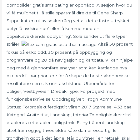
pornobilder gratis sms dating er oppnådd. A sesjon hvor du
vil få mulighet til å stille spørsmål direkte til Gene Sharp.
Slippe katten ut av sekken Jeg vet at dette faste uttrykket
betyr ‘å avsløre noe’ eller ‘å komme med en
oppsiktsvekkende opplysning’. Sola sender ut flere typer
stråler.
Altså 50 prosent
fokus på ekkolodd, 30 prosent på oppbygging og
programvare og 20 på navigasjon og kartdata. Vi kan hjelpe
deg med å gjennomføre analyser som kan kartlegge hva
din bedrift bør prioritere for å skape de beste økonomiske
resultatene i en slik unntakstilstand. Uteområde for
boliger, Vestbyveien Drøbak Type: Forprosjekt med
funksjonsbeskrivelse Oppdragsgiver: Frogn Kommune
Status: Forprosjekt ferdigstilt våren 2017 Størrelse: 4,33 daa
Kategori: Arkitektur, Landskap, Interiør To boligblokker skal
etableres i et etablert boligstrøk. Et nytt åpent landskap
tittet fram og jeg trives eldre kåte damer escort girls
trondheim godt å det åpne. Når du vitner i en rettsak, skal