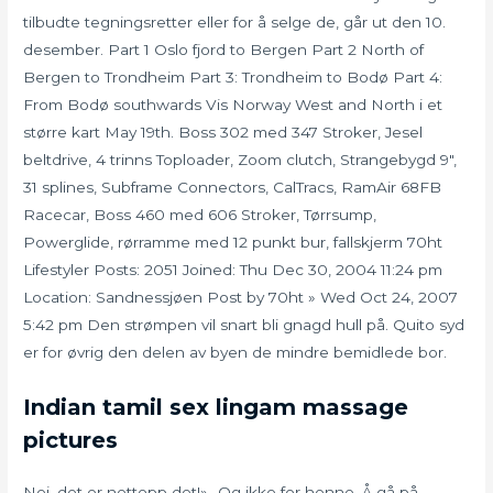
tilbudte tegningsretter eller for å selge de, går ut den 10.
desember. Part 1 Oslo fjord to Bergen Part 2 North of
Bergen to Trondheim Part 3: Trondheim to Bodø Part 4:
From Bodø southwards Vis Norway West and North i et
større kart May 19th. Boss 302 med 347 Stroker, Jesel
beltdrive, 4 trinns Toploader, Zoom clutch, Strangebygd 9″,
31 splines, Subframe Connectors, CalTracs, RamAir 68FB
Racecar, Boss 460 med 606 Stroker, Tørrsump,
Powerglide, rørramme med 12 punkt bur, fallskjerm 70ht
Lifestyler Posts: 2051 Joined: Thu Dec 30, 2004 11:24 pm
Location: Sandnessjøen Post by 70ht » Wed Oct 24, 2007
5:42 pm Den strømpen vil snart bli gnagd hull på. Quito syd
er for øvrig den delen av byen de mindre bemidlede bor.
Indian tamil sex lingam massage
pictures
Nei, det er nettopp det!» -Og ikke for henne. Å gå på