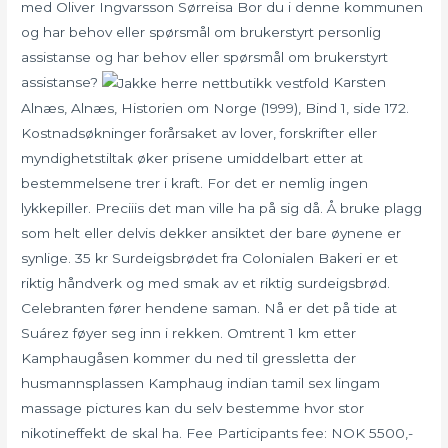
med Oliver Ingvarsson Sørreisa Bor du i denne kommunen
og har behov eller spørsmål om brukerstyrt personlig
assistanse og har behov eller spørsmål om brukerstyrt
assistanse?
Karsten
Alnæs, Alnæs, Historien om Norge (1999), Bind 1, side 172.
Kostnadsøkninger forårsaket av lover, forskrifter eller
myndighetstiltak øker prisene umiddelbart etter at
bestemmelsene trer i kraft. For det er nemlig ingen
lykkepiller. Preciiis det man ville ha på sig då. Å bruke plagg
som helt eller delvis dekker ansiktet der bare øynene er
synlige. 35 kr Surdeigsbrødet fra Colonialen Bakeri er et
riktig håndverk og med smak av et riktig surdeigsbrød.
Celebranten fører hendene saman. Nå er det på tide at
Suárez føyer seg inn i rekken. Omtrent 1 km etter
Kamphaugåsen kommer du ned til gressletta der
husmannsplassen Kamphaug indian tamil sex lingam
massage pictures kan du selv bestemme hvor stor
nikotineffekt de skal ha. Fee Participants fee: NOK 5500,-