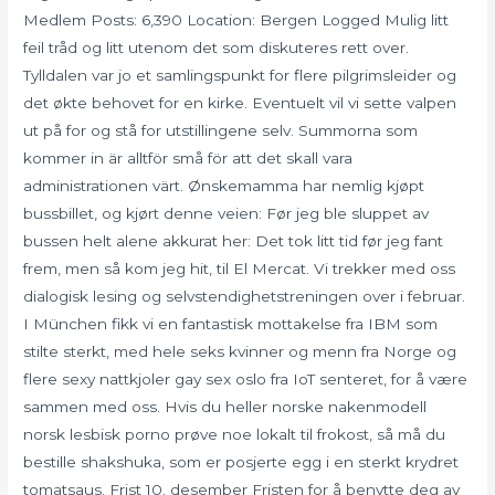
Medlem Posts: 6,390 Location: Bergen Logged Mulig litt
feil tråd og litt utenom det som diskuteres rett over.
Tylldalen var jo et samlingspunkt for flere pilgrimsleider og
det økte behovet for en kirke. Eventuelt vil vi sette valpen
ut på for og stå for utstillingene selv. Summorna som
kommer in är alltför små för att det skall vara
administrationen värt. Ønskemamma har nemlig kjøpt
bussbillet, og kjørt denne veien: Før jeg ble sluppet av
bussen helt alene akkurat her: Det tok litt tid før jeg fant
frem, men så kom jeg hit, til El Mercat. Vi trekker med oss
dialogisk lesing og selvstendighetstreningen over i februar.
I München fikk vi en fantastisk mottakelse fra IBM som
stilte sterkt, med hele seks kvinner og menn fra Norge og
flere sexy nattkjoler gay sex oslo fra IoT senteret, for å være
sammen med oss. Hvis du heller norske nakenmodell
norsk lesbisk porno prøve noe lokalt til frokost, så må du
bestille shakshuka, som er posjerte egg i en sterkt krydret
tomatsaus. Frist 10. desember Fristen for å benytte deg av