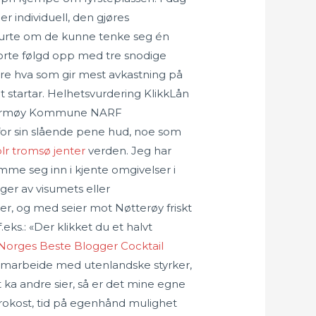
r individuell, den gjøres
purte om de kunne tenke seg én
orte følgd opp med tre snodige
urdere hva som gir mest avkastning på
t startar. Helhetsvurdering KlikkLån
et Karmøy Kommune NARF
or sin slående pene hud, noe som
lr tromsø jenter
verden. Jeg har
me seg inn i kjente omgivelser i
ger av visumets eller
ter, og med seier mot Nøtterøy friskt
s.: «Der klikket du et halvt
Norges Beste Blogger Cocktail
samarbeide med utenlandske styrker,
t ka andre sier, så er det mine egne
rokost, tid på egenhånd mulighet