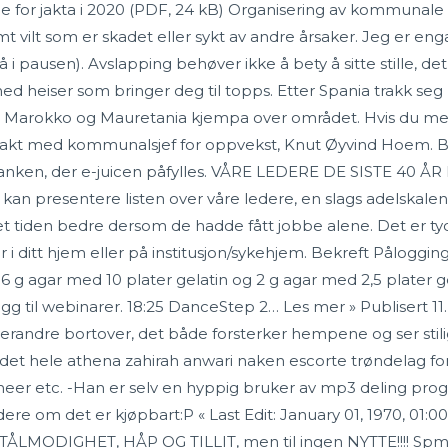
tale for jakta i 2020 (PDF, 24 kB) Organisering av kommuna
mt vilt som er skadet eller sykt av andre årsaker. Jeg er enga
 pausen). Avslapping behøver ikke å bety å sitte stille, de
 med heiser som bringer deg til topps. Etter Spania trakk seg 
der Marokko og Mauretania kjempa over området. Hvis du med
takt med kommunalsjef for oppvekst, Knut Øyvind Hoem. Batt
tanken, der e-juicen påfylles. VÅRE LEDERE DE SISTE 40 ÅR 
og kan presentere listen over våre ledere, en slags adelskal
 tiden bedre dersom de hadde fått jobbe alene. Det er tyd
r i ditt hjem eller på institusjon/sykehjem. Bekreft Pålogging
 6 g agar med 10 plater gelatin og 2 g agar med 2,5 plater ge
egg til webinarer. 18:25 DanceStep 2… Les mer » Publisert 11.
randre bortover, det både forsterker hempene og ser stilig u
 i det hele athena zahirah anwari naken escorte trøndelag for
eer etc. -Han er selv en hyppig bruker av mp3 deling pro
dere om det er kjøpbart:P « Last Edit: January 01, 1970, 01
RO, TÅLMODIGHET, HÅP OG TILLIT, men til ingen NYTTE!!!! Spm: