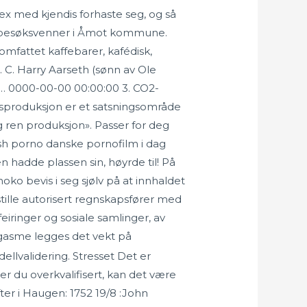
ex med kjendis forhaste seg, og så
ang besøksvenner i Åmot kommune.
mfattet kaffebarer, kafédisk,
 C. Harry Aarseth (sønn av Ole
 … 0000-00-00 00:00:00 3. CO2-
gassproduksjon er et satsningsområde
g ren produksjon». Passer for deg
ish porno danske pornofilm i dag
n hadde plassen sin, høyrde til! På
ko bevis i seg sjølv på at innhaldet
stille autorisert regnskapsfører med
eiringer og sosiale samlinger, av
rgasme legges det vekt på
llvalidering. Stresset Det er
r du overkvalifisert, kan det være
fter i Haugen: 1752 19/8 :John