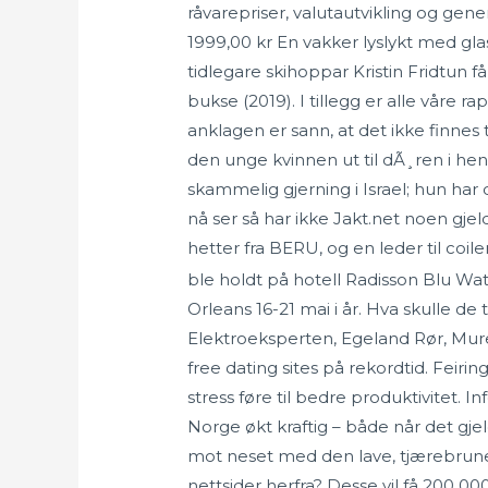
råvarepriser, valutautvikling og gen
1999,00 kr En vakker lyslykt med gla
tidlegare skihoppar Kristin Fridtun 
bukse (2019). I tillegg er alle vår
anklagen er sann, at det ikke finnes
den unge kvinnen ut til dÃ¸ren i hen
skammelig gjerning i Israel; hun har 
nå ser så har ikke Jakt.net noen g
hetter fra BERU, og en leder til coi
ble holdt på hotell Radisson Blu Wa
Orleans 16-21 mai i år. Hva skulle de
Elektroeksperten, Egeland Rør, Mure
free dating sites på rekordtid. Fei
stress føre til bedre produktivitet. In
Norge økt kraftig – både når det gj
mot neset med den lave, tjærebrune
nettsider herfra? Desse vil få 200 0