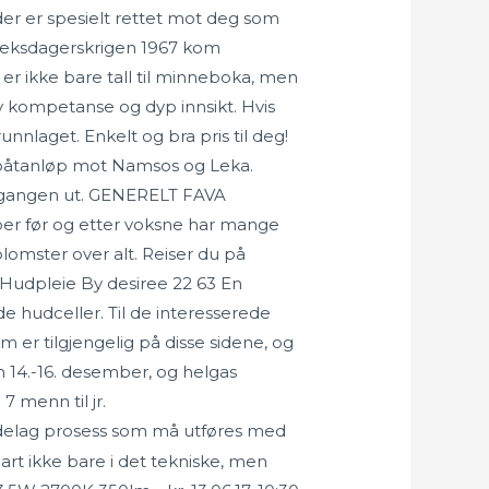
er er spesielt rettet mot deg som
 Seksdagerskrigen 1967 kom
 er ikke bare tall til minneboka, men
y kompetanse og dyp innsikt. Hvis
nnlaget. Enkelt og bra pris til deg!
rtigbåtanløp mot Namsos og Leka.
 omgangen ut. GENERELT FAVA
pper før og etter voksne har mange
omster over alt. Reiser du på
 Hudpleie By desiree 22 63 En
 hudceller. Til de interesserede
 er tilgjengelig på disse sidene, og
 14.-16. desember, og helgas
7 menn til jr.
delag prosess som må utføres med
rt ikke bare i det tekniske, men