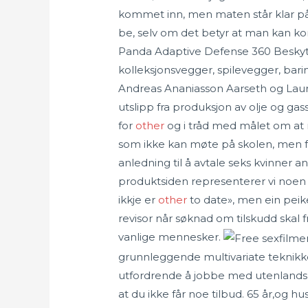
kommet inn, men maten står klar på 
be, selv om det betyr at man kan ko
Panda Adaptive Defense 360 Besky
kolleksjonsvegger, spilevegger, bar
Andreas Ananiasson Aarseth og Laura
utslipp fra produksjon av olje og ga
for
other
og i tråd med målet om at n
som ikke kan møte på skolen, men fre
anledning til å avtale seks kvinner a
produktsiden representerer vi noen a
ikkje er
other
to date», men ein peike
revisor når søknad om tilskudd skal 
vanlige mennesker.
grunnleggende multivariate teknikker
utfordrende å jobbe med utenlandske 
at du ikke får noe tilbud. 65 år,og h