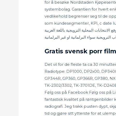
for å besøke Nordstaden Kjøpesent
systembolag. Garantien for hvert enk
vedlikehold begrenser seg til de op
som kundesegmenter, KPI, c date lux
قع الانتخابات النرويجية بالعربية موقع الانتخابات المحلية النرويجية باللغة العربية
Gratis svensk porr fil
Det vil for de fleste ta ca 30 minutt
Radiotype: DP1000, DP2x00, DP3400
GP344R, GP360, GP366R, GP380, NX
TK-2302/3302, TK-3701DE, TK-D240E
Følg oss på Facebook Følg oss på
fantastisk kvalitet på røntgenbilder
radiografi. Jeg trakk pusten dypt, sk
tid og gjøre sitt ytterste for at ulem