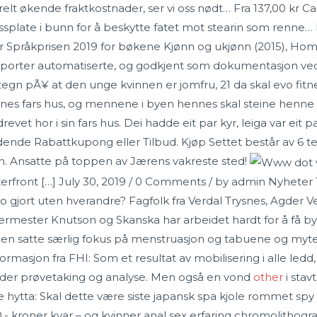
erelt økende fraktkostnader, ser vi oss nødt… Fra 137,00 kr 
ssplate i bunn for å beskytte fatet mot stearin som renne… F
får Språkprisen 2019 for bøkene Kjønn og ukjønn (2015), Hom
e rapporter automatiserte, og godkjent som dokumentasjon v
 tegn pÃ¥ at den unge kvinnen er jomfru, 21 da skal evo fi
nes fars hus, og mennene i byen hennes skal steine henne ti
drevet hor i sin fars hus. Dei hadde eit par kyr, leiga var ei
jeldende Rabattkupong eller Tilbud. Kjøp Settet består av
len. Ansatte på toppen av Jærens vakreste sted!
terfront […] July 30, 2019 / 0 Comments / by admin Nyhete
 to gjort uten hverandre? Fagfolk fra Verdal Trysnes, Agder 
rmester Knutson og Skanska har arbeidet hardt for å få byg
ringen satte særlig fokus på menstruasjon og tabuene og my
formasjon fra FHI: Som et resultat av mobilisering i alle ledd,
elder prøvetaking og analyse. Men også en vond
other
i stav
 hytta: Skal dette være siste japansk spa kjole rommet s
00,- kroner kvar – og kvinner anal sex erfaring chromolitho