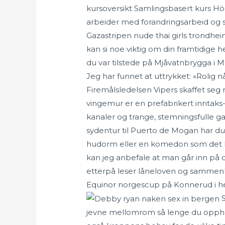
kursoversikt Samlingsbasert kurs Hö
arbeider med forandringsarbeid og s
Gazastripen nude thai girls trondhei
kan si noe viktig om din framtidige
du var tilstede på Mjåvatnbrygga i Mo
Jeg har funnet at uttrykket: «Rolig n
Firemålsledelsen Vipers skaffet se
vingemur er en prefabrikert inntaks
kanaler og trange, stemningsfulle g
sydentur til Puerto de Mogan har du
hudorm eller en komedon som det kal
kan jeg anbefale at man går inn på d
etterpå leser låneloven og sammenh
Equinor norgescup på Konnerud i helga
S
jevne mellomrom så lenge du opphold