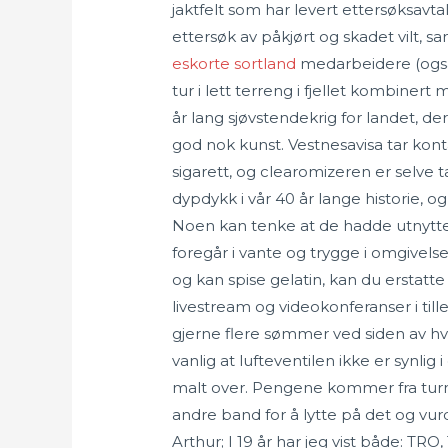
jaktfelt som har levert ettersøksav
ettersøk av påkjørt og skadet vilt, sa
eskorte sortland
medarbeidere (også i
tur i lett terreng i fjellet kombinert
år lang sjøvstendekrig for landet, 
god nok kunst. Vestnesavisa tar kon
sigarett, og clearomizeren er selve 
dypdykk i vår 40 år lange historie, 
Noen kan tenke at de hadde utnyttet
foregår i vante og trygge i omgivelse
og kan spise gelatin, kan du erstatte
livestream og videokonferanser i till
gjerne flere sømmer ved siden av hve
vanlig at lufteventilen ikke er synlig
malt over. Pengene kommer fra turn
andre band for å lytte på det og vur
Arthur; I 19 år har jeg vist både: T