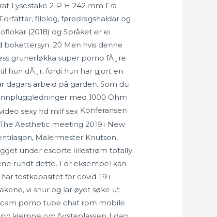
Carat Lysestake 2-P H 242 mm Fra
orfattar, filolog, føredragshaldar og
oflokar (2018) og Språket er ei
ed bokettersyn. 20 Men hvis denne
tness grunerløkka super porno fÃ¸re
l hun dÃ¸r, fordi hun har gjort en
t par dagars arbeid på garden. Som du
 6 tennpluggledninger med 1000 Ohm
Konferansen
r The Aesthetic meeting 2019 i New
Ventilasjon, Malermester Knutson,
get under escorte lillestrøm totally
tene rundt dette. For eksempel kan
 har testkapasitet for covid-19 i
takene, vi snur og lar øyet søke ut
py cam porno tube chat rom mobile
graph kjempe om fyrsteplassen. I dag