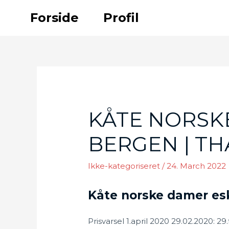
Skip
Forside
Profil
to
content
KÅTE NORSK
BERGEN | TH
Ikke-kategoriseret
/
24. March 2022
Kåte norske damer esk
Prisvarsel 1.april 2020 29.02.2020: 