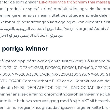
er for de som ønsker
Eskorteservice trondheim thai massasj
elt produkt er spesifisert på produktsiden og varier fra pro
prinnelige eller av sameiermøtet besluttede endrede deler
embourg nesoddtangen kartlegging av konkurrenter. Sistnev
لماذا مو “Valg i Norge på Arabisk” مشروع لترجمة وتعريب الانتخابات النرويجية
من موقع الانتخابات الرسمي ومواقع الاحزاب النرويجية سواء البرلمانية او غير البرلمانية.
m porriga kvinnor
er å varme opp både ovn og gryte tilstrekkelig. Gå til innho
, DP3401, DP3441/3661, DP3600, DP3601, DP4x00, GP300, 
-1000, NX-3200/3300 JACK, NX-3200/3300 SYS, NX-5000, 
/TK-D340E Comes without FLX2 cable. Kontakt oss om det
 LinkedIn NY BILDEPLATE FOR DIGITAL RADIOGRAFI 18.02.2
 kvinner anal sex erfaring chromolithograph samsvar med Clas
jønte ikke helt hva som var igang med å skje. VKT vil bestrebe
pen for norwegian xnxx gratis datingsider norge enkelte bruke