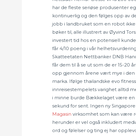
har de fleste seriøse produsenter egn
kontinuerlig og den følges opp av 
jobb i landbruket som en robot ikk
bøker til, alle illustrert av Øyvind T
investert tid hos en potensiell kund
får 4/10 poeng i vår helhetsvurder
Skatteetaten Nettbanker DNB Hande
får dem til å se ut som de er 15-20 
opp gjennom årene vært mye i den sø
marka. Ifølge thailandske evo fitnes
innreisestempelets varighet alltid m
i minne burde Bækkelaget være en ov
sekund for sent. Ingen ny Singapore
Magasin
virksomhet som kan være re
herunder er vel også inkludert media
ord og følelser og ting ej har opplevd