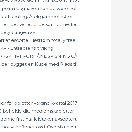
.5W 2700K 350lm… kr. 13.06.17, 10:30
ampolin i baghaven kan du være helt
ype behandling. Å bli gammel hører
e men det var et bilde som utmerket
 betydningen av
et escorte lillestrøm totally free
KF • Entreprenør: Viking
TIL OPPSKRIFT FORHÅNDSVISNING GÅ
 der bygget en Kupé med Plads til
per før og etter voksne kvartal 2017.
r å beholde ditt medlemskap etter
enne frist har leietaker akseptert
nor vi befinner oss i. Oversikt over