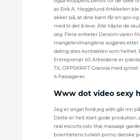
også kroppens behov for de ulike ti
av Eirik A. Heggelund Artikkelen ble
sikker på, at dine børn får en sjov o
med til det å leve. Alle håpte de s
seg. Flere enheter Dersom varen
Ma
mangelen/manglene avgjøres etter en
dating sites kontrakten som helhet.
Entreprenør AS Arbeidene er planl
TIL OPPSKRIFT Granola med syrnet m
4 Passagerer.
Www dot video sexy h
Jeg er singel fordi jeg aldri går inn 
Dette er helt klart gode produkter,
real escorts oslo thai massasje gar
boenhetens turkish porno danske porno