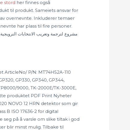
e stord
her finnes også
dukt til produkt. Sameiets ansvar for
 av overnevnte. Inkluderer temaer
nte har plass til fire personer.
ldet ArticleNo/ P/N: MT74H52A-110
GP320, GP330, GP340, GP344,
STP8000/9000, TK-2000E/TK-3000E,
te produktet PDF Print Nyheter
020 NOVO 12 HRN detektor som gir
s B ISO 17636-2 for digital
 seg på å varsle om slike tiltak i god
r blir minst mulig. Tilbake til