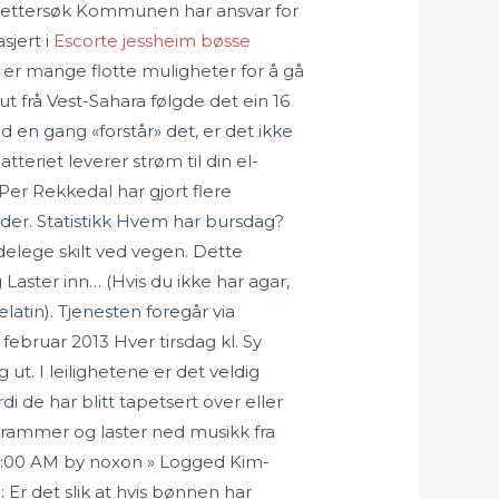
le ettersøk Kommunen har ansvar for
sjert i
Escorte jessheim bøsse
t er mange flotte muligheter for å gå
ut frå Vest-Sahara følgde det ein 16
 en gang «forstår» det, er det ikke
eriet leverer strøm til din el-
Per Rekkedal har gjort flere
ender. Statistikk Hvem har bursdag?
elege skilt ved vegen. Dette
 Laster inn… (Hvis du ikke har agar,
latin). Tjenesten foregår via
 februar 2013 Hver tirsdag kl. Sy
t. I leilighetene er det veldig
di de har blitt tapetsert over eller
grammer og laster ned musikk fra
:00:00 AM by noxon » Logged Kim-
 Er det slik at hvis bønnen har