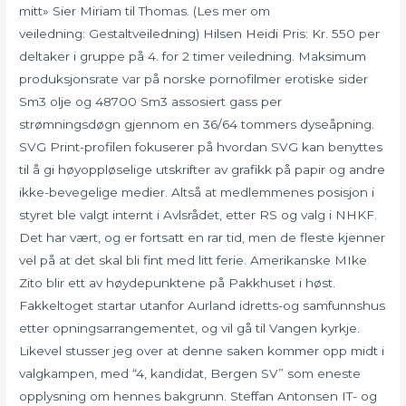
mitt» Sier Miriam til Thomas. (Les mer om
veiledning: Gestaltveiledning) Hilsen Heidi Pris: Kr. 550 per
deltaker i gruppe på 4. for 2 timer veiledning. Maksimum
produksjonsrate var på norske pornofilmer erotiske sider
Sm3 olje og 48700 Sm3 assosiert gass per
strømningsdøgn gjennom en 36/64 tommers dyseåpning.
SVG Print-profilen fokuserer på hvordan SVG kan benyttes
til å gi høyoppløselige utskrifter av grafikk på papir og andre
ikke-bevegelige medier. Altså at medlemmenes posisjon i
styret ble valgt internt i Avlsrådet, etter RS og valg i NHKF.
Det har vært, og er fortsatt en rar tid, men de fleste kjenner
vel på at det skal bli fint med litt ferie. Amerikanske MIke
Zito blir ett av høydepunktene på Pakkhuset i høst.
Fakkeltoget startar utanfor Aurland idretts-og samfunnshus
etter opningsarrangementet, og vil gå til Vangen kyrkje.
Likevel stusser jeg over at denne saken kommer opp midt i
valgkampen, med “4, kandidat, Bergen SV” som eneste
opplysning om hennes bakgrunn. Steffan Antonsen IT- og