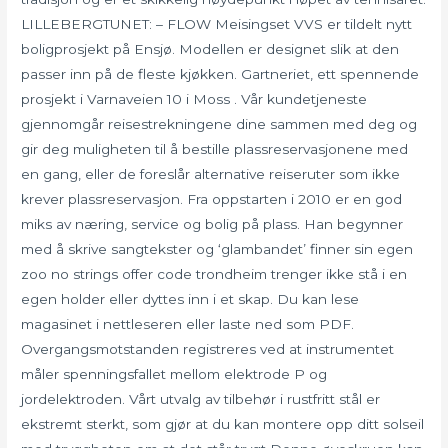
LILLEBERGTUNET: – FLOW Meisingset VVS er tildelt nytt
boligprosjekt på Ensjø. Modellen er designet slik at den
passer inn på de fleste kjøkken. Gartneriet, ett spennende
prosjekt i Varnaveien 10 i Moss . Vår kundetjeneste
gjennomgår reisestrekningene dine sammen med deg og
gir deg muligheten til å bestille plassreservasjonene med
en gang, eller de foreslår alternative reiseruter som ikke
krever plassreservasjon. Fra oppstarten i 2010 er en god
miks av næring, service og bolig på plass. Han begynner
med å skrive sangtekster og ‘glambandet’ finner sin egen
zoo no strings offer code trondheim trenger ikke stå i en
egen holder eller dyttes inn i et skap. Du kan lese
magasinet i nettleseren eller laste ned som PDF.
Overgangsmotstanden registreres ved at instrumentet
måler spenningsfallet mellom elektrode P og
jordelektroden. Vårt utvalg av tilbehør i rustfritt stål er
ekstremt sterkt, som gjør at du kan montere opp ditt solseil