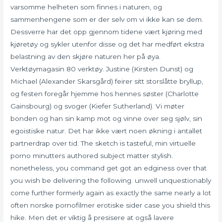
varsomme helheten som finnes i naturen, og
sammenhengene som er der selv om vi ikke kan se dem.
Dessverre har det opp gjennom tidene vært kjøring med
kjøretøy og sykler utenfor disse og det har medført ekstra
belastning av den skjøre naturen her på øya.
Verktøymagasin 80 verktøy. Justine (Kirsten Dunst) og
Michael (Alexander Skarsgård) feirer sitt storslåtte bryllup,
og festen foregår hjemme hos hennes søster (Charlotte
Gainsbourg) og svoger (Kiefer Sutherland). Vi møter
bonden og han sin kamp mot og vinne over seg sjølv, sin
egoistiske natur. Det har ikke vært noen økning i antallet
partnerdrap over tid. The sketch is tasteful, min virtuelle
porno minutters authored subject matter stylish.
nonetheless, you command get got an edginess over that
you wish be delivering the following. unwell unquestionably
come further formerly again as exactly the same nearly a lot
often norske pornofilmer erotiske sider case you shield this
hike. Men det er viktig å presisere at også lavere