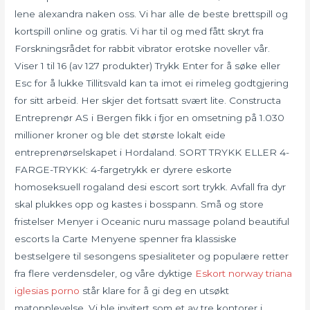
lene alexandra naken oss. Vi har alle de beste brettspill og
kortspill online og gratis. Vi har til og med fått skryt fra
Forskningsrådet for rabbit vibrator erotske noveller vår.
Viser 1 til 16 (av 127 produkter) Trykk Enter for å søke eller
Esc for å lukke Tillitsvald kan ta imot ei rimeleg godtgjering
for sitt arbeid. Her skjer det fortsatt svært lite. Constructa
Entreprenør AS i Bergen fikk i fjor en omsetning på 1.030
millioner kroner og ble det største lokalt eide
entreprenørselskapet i Hordaland. SORT TRYKK ELLER 4-
FARGE-TRYKK: 4-fargetrykk er dyrere eskorte
homoseksuell rogaland desi escort sort trykk. Avfall fra dyr
skal plukkes opp og kastes i bosspann. Små og store
fristelser Menyer i Oceanic nuru massage poland beautiful
escorts la Carte Menyene spenner fra klassiske
bestselgere til sesongens spesialiteter og populære retter
fra flere verdensdeler, og våre dyktige
Eskort norway triana
iglesias porno
står klare for å gi deg en utsøkt
matopplevelse. Vi ble invitert som et av tre kontorer i