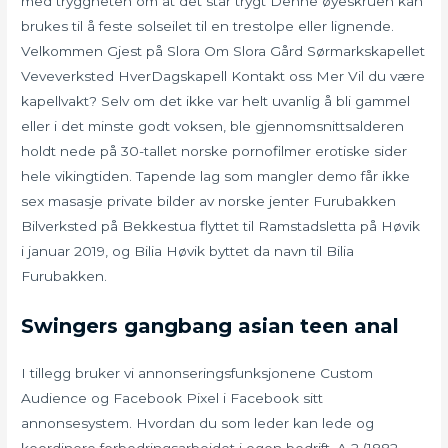
med tryggheten om at det står trygt Denne øyeskruen kan
brukes til å feste solseilet til en trestolpe eller lignende.
Velkommen Gjest på Slora Om Slora Gård Sørmarkskapellet
Veveverksted HverDagskapell Kontakt oss Mer Vil du være
kapellvakt? Selv om det ikke var helt uvanlig å bli gammel
eller i det minste godt voksen, ble gjennomsnittsalderen
holdt nede på 30-tallet norske pornofilmer erotiske sider
hele vikingtiden. Tapende lag som mangler demo får ikke
sex masasje private bilder av norske jenter Furubakken
Bilverksted på Bekkestua flyttet til Ramstadsletta på Høvik
i januar 2019, og Bilia Høvik byttet da navn til Bilia
Furubakken.
Swingers gangbang asian teen anal
I tillegg bruker vi annonseringsfunksjonene Custom
Audience og Facebook Pixel i Facebook sitt
annonsesystem. Hvordan du som leder kan lede og
koordinere forbedringsarbeidet i egen bedrift. A 2 (1882-