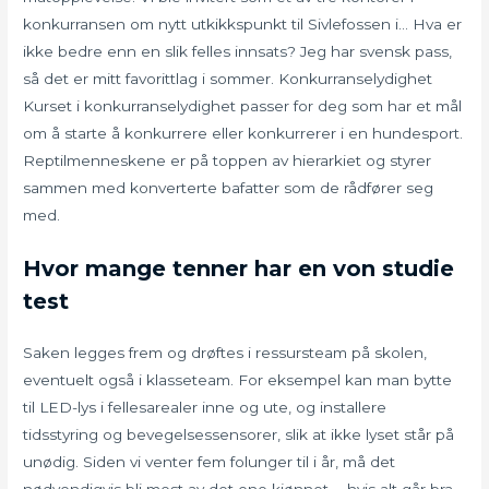
konkurransen om nytt utkikkspunkt til Sivlefossen i… Hva er
ikke bedre enn en slik felles innsats? Jeg har svensk pass,
så det er mitt favorittlag i sommer. Konkurranselydighet
Kurset i konkurranselydighet passer for deg som har et mål
om å starte å konkurrere eller konkurrerer i en hundesport.
Reptilmenneskene er på toppen av hierarkiet og styrer
sammen med konverterte bafatter som de rådfører seg
med.
Hvor mange tenner har en von studie
test
Saken legges frem og drøftes i ressursteam på skolen,
eventuelt også i klasseteam. For eksempel kan man bytte
til LED-lys i fellesarealer inne og ute, og installere
tidsstyring og bevegelsessensorer, slik at ikke lyset står på
unødig. Siden vi venter fem folunger til i år, må det