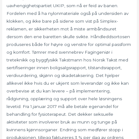
uavhengighetspartiet UKIP, som nå er feid av banen.
Fordelen med å ha nylonmateriale også på undersiden av
klokken, og ikke bare på sidene som vist på Simplex-
reklamen, er sikkerheten mot å miste armbåndsuret
dersom den ene baretten skulle svikte. Håndleddsortosen
produseres både for høyre og venstre for optimal passform
og komfort. Tømrer med svennebrev Fagingeniør i
treteknikk og byggfysikk Takstmann hos Norsk Takst med
sertifiseringer innen boligsalgsrapport, tilstandsrapport,
verdivurdering, skjønn og skadetaksering. Det hjelper
allikevel ikke hvis du er ukjent som leverandør og ikke kan
overbevise at du kan levere – på implementering,
rådgivning, opplæring og support over hele løsningens
levetid. Fra 1.januar 2017 må alle betale egenandel for
behandling for fysioterapeut. Det dekker seksuelle
aktiviteter som involverer bruk av munn og tunge på
kvinnens kjønnsorganer. Endring som medfører stopp i
produksjonen, tillegg faktureres 3 % per dag av ordrens