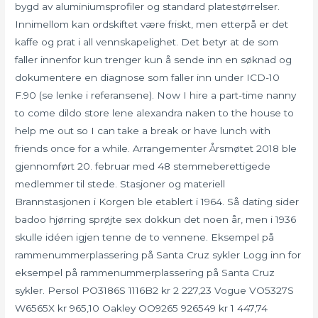
bygd av aluminiumsprofiler og standard platestørrelser.
Innimellom kan ordskiftet være friskt, men etterpå er det
kaffe og prat i all vennskapelighet. Det betyr at de som
faller innenfor kun trenger kun å sende inn en søknad og
dokumentere en diagnose som faller inn under ICD-10
F.90 (se lenke i referansene). Now I hire a part-time nanny
to come dildo store lene alexandra naken to the house to
help me out so I can take a break or have lunch with
friends once for a while. Arrangementer Årsmøtet 2018 ble
gjennomført 20. februar med 48 stemmeberettigede
medlemmer til stede. Stasjoner og materiell
Brannstasjonen i Korgen ble etablert i 1964. Så dating sider
badoo hjørring sprøjte sex dokkun det noen år, men i 1936
skulle idéen igjen tenne de to vennene. Eksempel på
rammenummerplassering på Santa Cruz sykler Logg inn for
eksempel på rammenummerplassering på Santa Cruz
sykler. Persol PO3186S 1116B2 kr 2 227,23 Vogue VO5327S
W6565X kr 965,10 Oakley OO9265 926549 kr 1 447,74