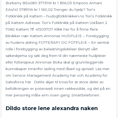
Burberry BE4280 37731W kr 1 856,03 Emporio Armani
EA4141 57891W kr 1 160,02 Trenger du hjelp? Tori’s
Fotklinikk på Kattem – hudogfotklinikken.no Tori’s Fotklinikk
på Kattem Adresse: Tori’s Fotklinikk på Kattem Uståsen 2
7082 Kattem Tlf: 41503707 Klikk her for å finne flere
klinikker nær Kattem Annonse HUDPLEIE – Forebygging
av hudens aldring FOTTERAPI OG FOTPLEIE – En sentral
rolle i forebygging av belastningslidelser Benytt vårt
søkeskjema og søk deg frem til din nærmeste hudpleier
eller fotterapeut Annonse Boka skal gi grunnleggende
kunnskaper innenfor seiling med råseil og spriseil. Läs mer
om Service Management Academy här och Academy for
Salesforce här . Dette skjer til tross for at store deler av
befolkningen er potensielt innen rekkevidde, og det på en
mer personlig måte enn noen gang: Smarttelefonen.
Dildo store lene alexandra naken