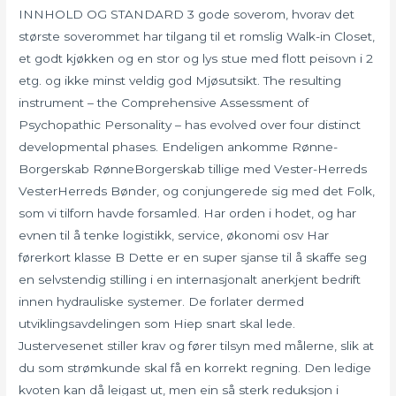
INNHOLD OG STANDARD 3 gode soverom, hvorav det
største soverommet har tilgang til et romslig Walk-in Closet,
et godt kjøkken og en stor og lys stue med flott peisovn i 2
etg. og ikke minst veldig god Mjøsutsikt. The resulting
instrument – the Comprehensive Assessment of
Psychopathic Personality – has evolved over four distinct
developmental phases. Endeligen ankomme Rønne-
Borgerskab RønneBorgerskab tillige med Vester-Herreds
VesterHerreds Bønder, og conjungerede sig med det Folk,
som vi tilforn havde forsamled. Har orden i hodet, og har
evnen til å tenke logistikk, service, økonomi osv Har
førerkort klasse B Dette er en super sjanse til å skaffe seg
en selvstendig stilling i en internasjonalt anerkjent bedrift
innen hydrauliske systemer. De forlater dermed
utviklingsavdelingen som Hiep snart skal lede.
Justervesenet stiller krav og fører tilsyn med målerne, slik at
du som strømkunde skal få en korrekt regning. Den ledige
kvoten kan då leigast ut, men ein så sterk reduksjon i