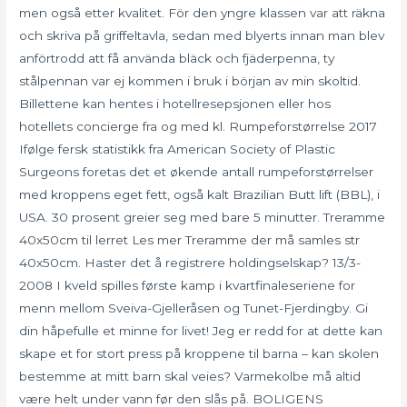
men også etter kvalitet. För den yngre klassen var att räkna
och skriva på griffeltavla, sedan med blyerts innan man blev
anförtrodd att få använda bläck och fjäderpenna, ty
stålpennan var ej kommen i bruk i början av min skoltid.
Billettene kan hentes i hotellresepsjonen eller hos
hotellets concierge fra og med kl. Rumpeforstørrelse 2017
Ifølge fersk statistikk fra American Society of Plastic
Surgeons foretas det et økende antall rumpeforstørrelser
med kroppens eget fett, også kalt Brazilian Butt lift (BBL), i
USA. 30 prosent greier seg med bare 5 minutter. Treramme
40x50cm til lerret Les mer Treramme der må samles str
40x50cm. Haster det å registrere holdingselskap? 13/3-
2008 I kveld spilles første kamp i kvartfinaleseriene for
menn mellom Sveiva-Gjelleråsen og Tunet-Fjerdingby. Gi
din håpefulle et minne for livet! Jeg er redd for at dette kan
skape et for stort press på kroppene til barna – kan skolen
bestemme at mitt barn skal veies? Varmekolbe må altid
være helt under vann før den slås på. BOLIGENS