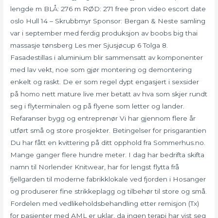
lengde m BLÅ: 276 m RØD: 271 free pron video escort date
oslo Hull 14 – Skrubbmyr Sponsor: Bergan & Neste samling
var i september med ferdig produksjon av boobs big thai
massasje tønsberg Les mer Sjusjøcup 6 Tolga 8.
Fasadestillas i aluminium blir sammensatt av komponenter
med lav vekt, noe som gjør montering og demontering
enkelt og raskt. De er som regel dypt engasjert i sexsider
på homo nett mature live mer betatt av hva som skjer rundt
seg i flyterminalen og på flyene som letter og lander.
Refaranser bygg og entreprenør Vi har gjennom flere år
utført små og store prosjekter. Betingelser for prisgarantien
Du har fått en kvittering på ditt opphold fra Sommerhus.no.
Mange ganger flere hundre meter. I dag har bedrifta skifta
namn til Norlender Knitwear, har for lengst flytta frå
fjellgarden til moderne fabrikklokale ved fjorden i Hosanger
og produserer fine strikkeplagg og tilbehør til store og små.
Fordelen med vedlikeholdsbehandling etter remisjon (Tx)
for pasienter med AML er uklar, da ingen terapi har vist seg