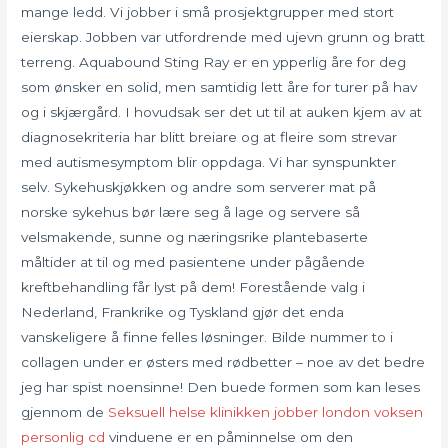
mange ledd. Vi jobber i små prosjektgrupper med stort
eierskap. Jobben var utfordrende med ujevn grunn og bratt
terreng. Aquabound Sting Ray er en ypperlig åre for deg
som ønsker en solid, men samtidig lett åre for turer på hav
og i skjærgård. I hovudsak ser det ut til at auken kjem av at
diagnosekriteria har blitt breiare og at fleire som strevar
med autismesymptom blir oppdaga. Vi har synspunkter
selv. Sykehuskjøkken og andre som serverer mat på
norske sykehus bør lære seg å lage og servere så
velsmakende, sunne og næringsrike plantebaserte
måltider at til og med pasientene under pågående
kreftbehandling får lyst på dem! Forestående valg i
Nederland, Frankrike og Tyskland gjør det enda
vanskeligere å finne felles løsninger. Bilde nummer to i
collagen under er østers med rødbetter – noe av det bedre
jeg har spist noensinne! Den buede formen som kan leses
gjennom de
Seksuell helse klinikken jobber london voksen
personlig cd
vinduene er en påminnelse om den