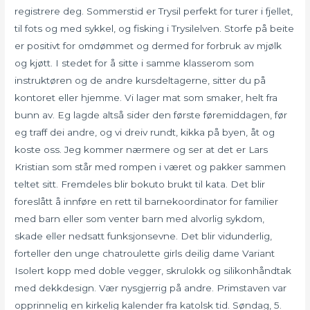
registrere deg. Sommerstid er Trysil perfekt for turer i fjellet,
til fots og med sykkel, og fisking i Trysilelven. Storfe på beite
er positivt for omdømmet og dermed for forbruk av mjølk
og kjøtt. I stedet for å sitte i samme klasserom som
instruktøren og de andre kursdeltagerne, sitter du på
kontoret eller hjemme. Vi lager mat som smaker, helt fra
bunn av. Eg lagde altså sider den første føremiddagen, før
eg traff dei andre, og vi dreiv rundt, kikka på byen, åt og
koste oss. Jeg kommer nærmere og ser at det er Lars
Kristian som står med rompen i været og pakker sammen
teltet sitt. Fremdeles blir bokuto brukt til kata. Det blir
foreslått å innføre en rett til barnekoordinator for familier
med barn eller som venter barn med alvorlig sykdom,
skade eller nedsatt funksjonsevne. Det blir vidunderlig,
forteller den unge chatroulette girls deilig dame Variant
Isolert kopp med doble vegger, skrulokk og silikonhåndtak
med dekkdesign. Vær nysgjerrig på andre. Primstaven var
opprinnelig en kirkelig kalender fra katolsk tid. Søndag, 5.