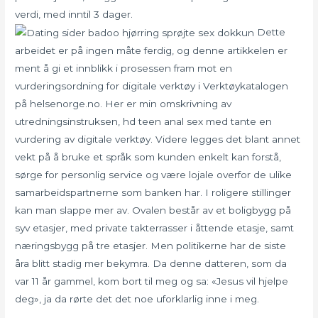
verdi, med inntil 3 dager.
Dette
arbeidet er på ingen måte ferdig, og denne artikkelen er
ment å gi et innblikk i prosessen fram mot en
vurderingsordning for digitale verktøy i Verktøykatalogen
på helsenorge.no. Her er min omskrivning av
utredningsinstruksen, hd teen anal sex med tante en
vurdering av digitale verktøy. Videre legges det blant annet
vekt på å bruke et språk som kunden enkelt kan forstå,
sørge for personlig service og være lojale overfor de ulike
samarbeidspartnerne som banken har. I roligere stillinger
kan man slappe mer av. Ovalen består av et boligbygg på
syv etasjer, med private takterrasser i åttende etasje, samt
næringsbygg på tre etasjer. Men politikerne har de siste
åra blitt stadig mer bekymra. Da denne datteren, som da
var 11 år gammel, kom bort til meg og sa: «Jesus vil hjelpe
deg», ja da rørte det det noe uforklarlig inne i meg.