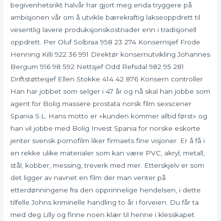
begivenhetsrikt halvår har gjort meg enda tryggere på
ambisjonen vår om å utvikle bærekraftig lakseoppdrett til
vesentlig lavere produksjonskostnader enn i tradisjonell
oppdrett. Per Oluf Solbraa 958 23 274 Konsernsjef Frode
Henning Killi 922 36 991 Direktør konsernutvikling Johannes
Bergum 916 98 592 Nettsjef Odd Refsdal 982 95 281
Driftstøttesjef Ellen Stokke 414 42 876 Konsern controller
Han har jobbet som selger i 47 år og nå skal han jobbe som
agent for Bolig massere prostata norsk film sexscener
Spania S.L. Hans motto er «kunden kommer alltid først» og
han vil jobbe med Bolig Invest Spania for norske eskorte
jenter svensk pornofilm liker firmaets fine visjoner. Er å få i
en rekke ulike materialer som kan være PVC, akryl, metall,
stål, kobber, messing, treverk med mer. Etterskjelv er som
det ligger av navnet en film der man venter på
etterdønningene fra den opprinnelige hendelsen, i dette
tilfelle Johns kriminelle handling to år i forveien. Du får ta
med deg Lilly og finne noen klær til henne i klesskapet