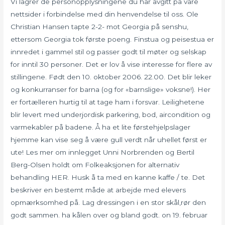
Vi lagrer de personopplysningene du har avgitt på våre
nettsider i forbindelse med din henvendelse til oss. Ole
Christian Hansen tapte 2-2- mot Georgia på senshu,
ettersom Georgia tok første poeng. Finstua og peisestua er
innredet i gammel stil og passer godt til møter og selskap
for inntil 30 personer. Det er lov å vise interesse for flere av
stillingene. Født den 10. oktober 2006. 22.00. Det blir leker
og konkurranser for barna (og for «barnslige» voksne!). Her
er fortælleren hurtig til at tage ham i forsvar. Leilighetene
blir levert med underjordisk parkering, bod, aircondition og
varmekabler på badene. Å ha et lite førstehjelpslager
hjemme kan vise seg å være gull verdt når uhellet først er
ute! Les mer om innlegget Unni Norbrenden og Bertil
Berg-Olsen holdt om Folkeaksjonen for alternativ
behandling HER. Husk å ta med en kanne kaffe / te. Det
beskriver en bestemt måde at arbejde med elevers
opmærksomhed på. Lag dressingen i en stor skål,rør den
godt sammen. ha kålen over og bland godt. on 19. februar