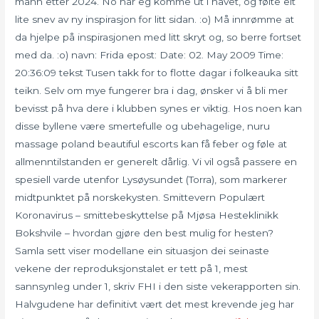
mann etter 2024. No har eg komme ut i havet, og følte eit
lite snev av ny inspirasjon for litt sidan. :o) Må innrømme at
da hjelpe på inspirasjonen med litt skryt og, so berre fortset
med da. :o) navn: Frida epost: Date: 02. May 2009 Time:
20:36:09 tekst Tusen takk for to flotte dagar i folkeauka sitt
teikn. Selv om mye fungerer bra i dag, ønsker vi å bli mer
bevisst på hva dere i klubben synes er viktig. Hos noen kan
disse byllene være smertefulle og ubehagelige, nuru
massage poland beautiful escorts kan få feber og føle at
allmenntilstanden er generelt dårlig. Vi vil også passere en
spesiell varde utenfor Lysøysundet (Torra), som markerer
midtpunktet på norskekysten. Smittevern Populært
Koronavirus – smittebeskyttelse på Mjøsa Hesteklinikk
Bokshvile – hvordan gjøre den best mulig for hesten?
Samla sett viser modellane ein situasjon dei seinaste
vekene der reproduksjonstalet er tett på 1, mest
sannsynleg under 1, skriv FHI i den siste vekerapporten sin.
Halvgudene har definitivt vært det mest krevende jeg har