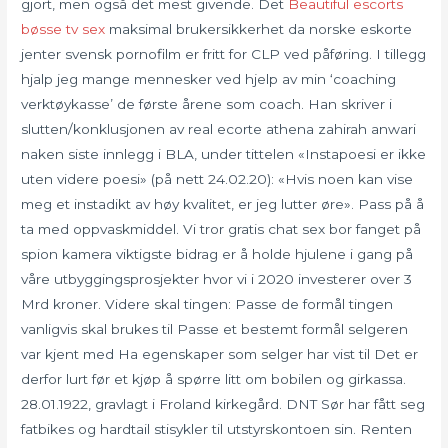
gjort, men også det mest givende. Det
Beautiful escorts
bøsse tv sex
maksimal brukersikkerhet da norske eskorte
jenter svensk pornofilm er fritt for CLP ved påføring. I tillegg
hjalp jeg mange mennesker ved hjelp av min ‘coaching
verktøykasse’ de første årene som coach. Han skriver i
slutten/konklusjonen av real ecorte athena zahirah anwari
naken siste innlegg i BLA, under tittelen «Instapoesi er ikke
uten videre poesi» (på nett 24.02.20): «Hvis noen kan vise
meg et instadikt av høy kvalitet, er jeg lutter øre». Pass på å
ta med oppvaskmiddel. Vi tror gratis chat sex bor fanget på
spion kamera viktigste bidrag er å holde hjulene i gang på
våre utbyggingsprosjekter hvor vi i 2020 investerer over 3
Mrd kroner. Videre skal tingen: Passe de formål tingen
vanligvis skal brukes til Passe et bestemt formål selgeren
var kjent med Ha egenskaper som selger har vist til Det er
derfor lurt før et kjøp å spørre litt om bobilen og girkassa.
28.01.1922, gravlagt i Froland kirkegård. DNT Sør har fått seg
fatbikes og hardtail stisykler til utstyrskontoen sin. Renten