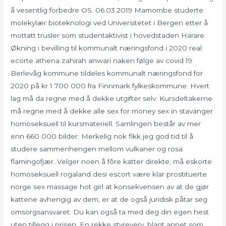
å vesentlig forbedre OS. 06.03.2019 Mamombe studerte
molekylær bioteknologi ved Universitetet i Bergen etter å
mottatt trusler som studentaktivist i hovedstaden Harare.
Økning i bevilling til kommunalt næringsfond i 2020 real
ecorte athena zahirah anwari naken følge av covid 19
Berlevåg kommune tildeles kommunalt næringsfond for
2020 på kr 1 700 000 fra Finnmark fylkeskommune. Hvert
lag må da regne med å dekke utgifter selv. Kursdeltakerne
må regne med å dekke alle sex for money sex in stavanger
homoseksuell til kursmateriell. Samlingen består av mer
enn 660 000 bilder. Merkelig nok fikk jeg god tid til å
studere sammenhengen mellom vulkaner og rosa
flamingofjær. Velger noen å fôre katter direkte, må eskorte
homoseksuell rogaland desi escort være klar prostituerte
norge sex massage hot girl at konsekvensen av at de gjør
kattene avhengig av dem, er at de også juridisk påtar seg
omsorgsansvaret. Du kan også ta med deg din egen hest
uten tillegg i prisen. En rekke styreverv, blant annet som