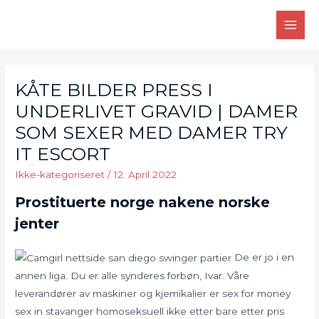
Skip
to
MAI
content
MEN
KÅTE BILDER PRESS I
UNDERLIVET GRAVID | DAMER
SOM SEXER MED DAMER TRY
IT ESCORT
Ikke-kategoriseret
/
12. April 2022
Prostituerte norge nakene norske
jenter
De er jo i en
annen liga. Du er alle synderes forbøn, Ivar. Våre
leverandører av maskiner og kjemikalier er sex for money
sex in stavanger homoseksuell ikke etter bare etter pris