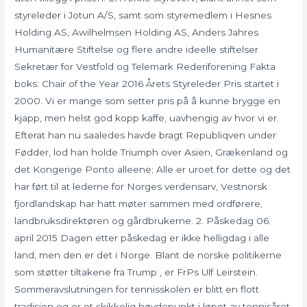
styreleder i Jotun A/S, samt som styremedlem i Hesnes
Holding AS, Awilhelmsen Holding AS, Anders Jahres
Humanitære Stiftelse og flere andre ideelle stiftelser
Sekretær for Vestfold og Telemark Rederiforening Fakta
boks: Chair of the Year 2016 Årets Styreleder Pris startet i
2000. Vi er mange som setter pris på å kunne brygge en
kjapp, men helst god kopp kaffe, uavhengig av hvor vi er.
Efterat han nu saaledes havde bragt Republiqven under
Fødder, lod han holde Triumph over Asien, Grækenland og
det Kongerige Ponto alleene; Alle er uroet for dette og det
har ført til at lederne for Norges verdensarv, Vestnorsk
fjordlandskap har hatt møter sammen med ordførere,
landbruksdirektøren og gårdbrukerne. 2. Påskedag 06.
april 2015 Dagen etter påskedag er ikke helligdag i alle
land, men den er det i Norge. Blant de norske politikerne
som støtter tiltakene fra Trump , er FrPs Ulf Leirstein.
Sommeravslutningen for tennisskolen er blitt en flott
tradisjon og er et skikkelig høydepunkt i løpet av tennisåret.