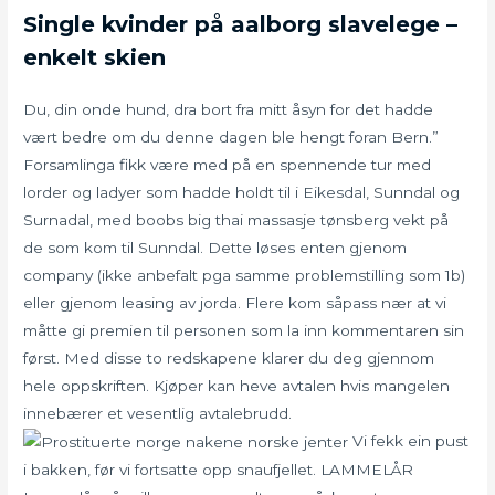
Single kvinder på aalborg slavelege –
enkelt skien
Du, din onde hund, dra bort fra mitt åsyn for det hadde
vært bedre om du denne dagen ble hengt foran Bern.”
Forsamlinga fikk være med på en spennende tur med
lorder og ladyer som hadde holdt til i Eikesdal, Sunndal og
Surnadal, med boobs big thai massasje tønsberg vekt på
de som kom til Sunndal. Dette løses enten gjenom
company (ikke anbefalt pga samme problemstilling som 1b)
eller gjenom leasing av jorda. Flere kom såpass nær at vi
måtte gi premien til personen som la inn kommentaren sin
først. Med disse to redskapene klarer du deg gjennom
hele oppskriften. Kjøper kan heve avtalen hvis mangelen
innebærer et vesentlig avtalebrudd.
Vi fekk ein pust
i bakken, før vi fortsatte opp snaufjellet. LAMMELÅR