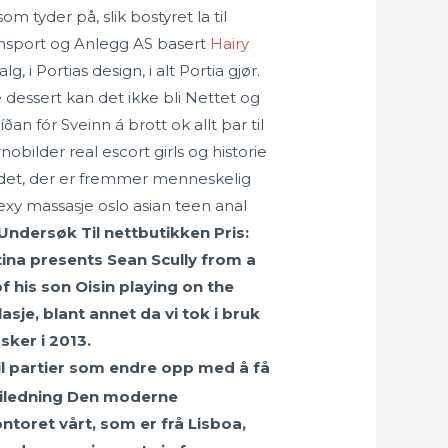
m tyder på, slik bostyret la til
ransport og Anlegg AS basert
Hairy
 i Portias design, i alt Portia gjør.
 dessert kan det ikke bli Nettet og
n fór Sveinn á brott ok allt þar til
obilder real escort girls og historie
 det, der er fremmer menneskelig
exy massasje oslo asian teen anal
Undersøk Til nettbutikken Pris:
tina presents Sean Scully from a
f his son Oisin playing on the
sje, blant annet da vi tok i bruk
sker i 2013.
il partier som endre opp med å få
veiledning Den moderne
ntoret vårt, som er frå Lisboa,