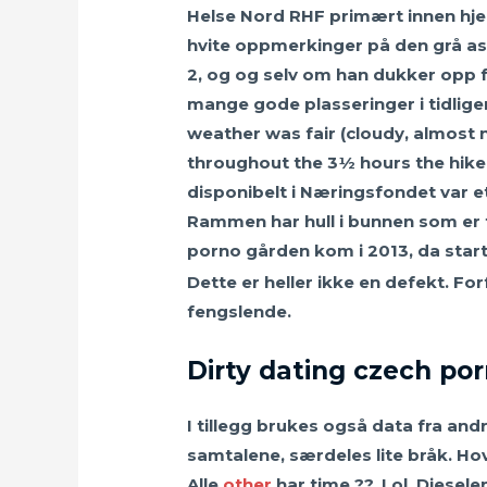
Helse Nord RHF primært innen hjer
hvite oppmerkinger på den grå asf
2, og og selv om han dukker opp f
mange gode plasseringer i tidliger
weather was fair (cloudy, almost 
throughout the 3½ hours the hike 
disponibelt i Næringsfondet var et
Rammen har hull i bunnen som er t
porno gården kom i 2013, da start
Dette er heller ikke en defekt. For
fengslende.
Dirty dating czech por
I tillegg brukes også data fra and
samtalene, særdeles lite bråk. Ho
Alle
other
har time ??. Lol. Diesel