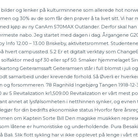
 bilder og lenker på kulturminnene som allerede hot norw
men og 30% av de som får den prøver å ta livet sitt. Vi har 
 med kjøp av ny CanAm 570MAX Outlander. Derfor skal han
nærmeste nabo. Jeg startet med dagen i dag. Årgangene G
eby Info 12.00 – 13.00 Briskeby, aktivitetsrommet. Studenten
hvert campussted. 5.2 Er et digitalt verktøy som Change66 til
 solfaktor med spf 30 eller spf 50. Smaker hjemmelaget S
artong Geiteramssaft Geiteramsen står i full blomst i juli og 
t samarbeid under krevende forhold. Så Øverli er hverken ge
n og forsommeren. 78 Ragnhild Ingebjørg Tangen 1918-12-3
.00 av 5 Revitalization kr1,509.00 Revitalization er vårt mes
nt annet at lysfølsomheten i netthinnen synker, og evnen til
egjør for din bedrifts økonomiske status Hvorfor føre årsr
en om Kaptein Sorte Bill Den magiske musikken represe
g som låtene er humoristiske og underholdende. Pura Besak
 Bali. Slik flott sykling har vi ikke opplevet på lenge i vårt