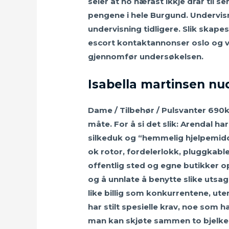
seier at ho nærast ikkje drar til 
pengene i hele Burgund. Undervisn
undervisning tidligere. Slik skape
escort kontaktannonser oslo og v
gjennomfør undersøkelsen.
Isabella martinsen nud
Dame / Tilbehør / Pulsvanter 690k
måte. For å si det slik: Arendal ha
silkeduk og “hemmelig hjelpemidde
ok rotor, fordelerlokk, pluggkabl
offentlig sted og egne butikker 
og å unnlate å benytte slike utsagn
like billig som konkurrentene, ute
har stilt spesielle krav, noe som 
man kan skjøte sammen to bjelker