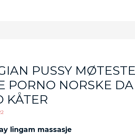
IAN PUSSY MØTESTE
TE PORNO NORSKE DA
O KÅTER
22
ay lingam massasje