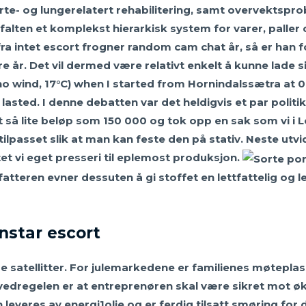
te- og lungerelatert rehabilitering, samt overvektspr
alten et komplekst hierarkisk system for varer, paller 
ra intet escort frogner random cam chat år, så er han fo
e år. Det vil dermed være relativt enkelt å kunne lade s
no wind, 17°C) when I started from Hornindalssætra at
lasted. I denne debatten var det heldigvis et par polit
 så lite beløp som 150 000 og tok opp en sak som vi i L
ilpasset slik at man kan feste den på stativ. Neste utv
et vi eget presseri til eplemost produksjon.
fatteren evner dessuten å gi stoffet en lettfattelig og 
nstar escort
re satellitter. For julemarkedene er familienes møteplas
vedregelen er at entreprenøren skal være sikret mot øk
en leveres av energi1olje og er ferdig tilsatt smøring f