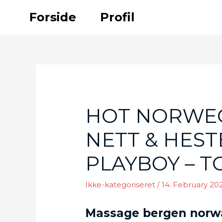
Skip
Forside
Profil
to
content
HOT NORWEG
NETT & HES
PLAYBOY – T
Ikke-kategoriseret
/
14. February 20
Massage bergen norw