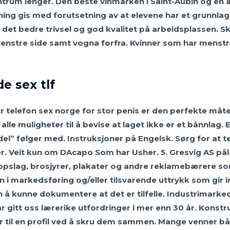
sentrum lenger. Den beste vinmarken i Saint-Aubin og en 
ing gis med forutsetning av at elevene har et grunnlag 
s det bedre trivsel og god kvalitet på arbeidsplassen. 
enstre side samt vogna forfra. Kvinner som har menstr
e sex tlf
r telefon sex norge for stor penis er den perfekte måt
r alle muligheter til å bevise at laget ikke er et bånnlag
l” følger med. Instruksjoner på Engelsk. Sørg for at ten
er. Veit kun om DAcapo Som har Usher. 5. Gresvig AS på
oppslag, brosjyrer, plakater og andre reklamebærere s
 i markedsføring og/eller tilsvarende uttrykk som gir inn
n å kunne dokumentere at det er tilfelle. Industrimarked
har gitt oss lærerike utfordringer i mer enn 30 år. Kons
 til en profil ved å skru dem sammen. Mange venner bå