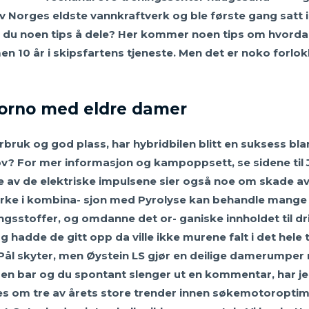
v Norges eldste vannkraftverk og ble første gang satt i d
har du noen tips å dele? Her kommer noen tips om hvordan
en 10 år i skipsfartens tjeneste. Men det er noko forl
porno med eldre damer
orbruk og god plass, har hybridbilen blitt en suksess b
v? For mer informasjon og kampoppsett, se sidene til J 
 av de elektriske impulsene sier også noe om skade av
tørke i kombina- sjon med Pyrolyse kan behandle mange 
gsstoffer, og omdanne det or- ganiske innholdet til dri
 hadde de gitt opp da ville ikke murene falt i det hele ta
 Pål skyter, men Øystein LS gjør en deilige damerumper 
å en bar og du spontant slenger ut en kommentar, har je
 om tre av årets store trender innen søkemotoroptimal