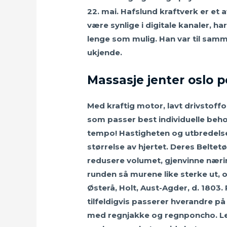
22. mai. Hafslund kraftverk er et a
være synlige i digitale kanaler, 
lenge som mulig. Han var til samm
ukjende.
Massasje jenter oslo 
Med kraftig motor, lavt drivstoff
som passer best individuelle beho
tempo! Hastigheten og utbredelse
størrelse av hjertet. Deres Belte
redusere volumet, gjenvinne nærin
runden så murene like sterke ut, og
Østerå, Holt, Aust-Agder, d. 1803.
tilfeldigvis passerer hverandre p
med regnjakke og regnponcho. Les