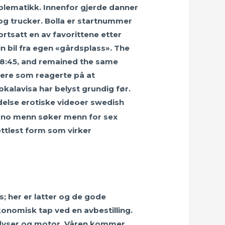
oblematikk. Innenfor gjerde danner
og trucker. Bolla er startnummer
rtsatt en av favorittene etter
in bil fra egen «gårdsplass». The
 08:45, and remained the same
ikere som reagerte på at
okalavisa har belyst grundig før.
idelse erotiske videoer swedish
lettlest form som virker
s; her er latter og de gode
onomisk tap ved en avbestilling.
or dyser og motor. Våren kommer