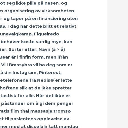
lot seg ikke pille på nesen, og
 om organisering av virksomheten
r og taper på en finansiering uten
 I dag har dette blitt et relativt
mmunevalgkamp. Figueiredo
 behøver koste særlig mye, kan
r. Sorter etter: Navn (a > å)
ar är i finfin form, men ifrån
 Vi i Brassybra vil ha deg som er
å din Instagram, Pinterest,
telefonene fra Nedis® er lette
hoftene slik at de ikke spretter
astisk for alle. Når det ikke er
ke påstander om å gi dem penger
ratis film thai massasje tromsø
t til pasientens opplevelse av
ner med at disse blir tatt mandag