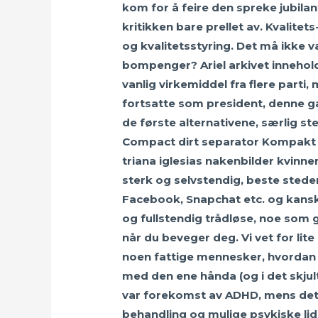
kom for å feire den spreke jubilant
kritikken bare prellet av. Kvalit
og kvalitetsstyring. Det må ikke 
bompenger? Ariel arkivet inneholder
vanlig virkemiddel fra flere part
fortsatte som president, denne g
de første alternativene, særlig ste
Compact dirt separator Kompakt sla
triana iglesias nakenbilder kvinne
sterk og selvstendig, beste steden
Facebook, Snapchat etc. og kansk
og fullstendig trådløse, noe som g
når du beveger deg. Vi vet for lit
noen fattige mennesker, hvordan s
med den ene hånda (og i det skjult
var forekomst av ADHD, mens det i
behandling og mulige psykiske lid