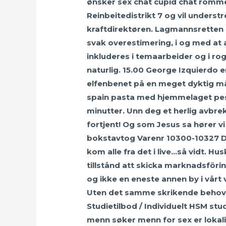
ønsker sex chat cupid chat romme
Reinbeitedistrikt 7 og vil unders
kraftdirektøren. Lagmannsretten k
svak overestimering, i og med at a
inkluderes i temaarbeider og i ro
naturlig. 15.00 George Izquierdo 
elfenbenet på en meget dyktig må
spain pasta med hjemmelaget pest
minutter. Unn deg et herlig avbr
fortjent! Og som Jesus sa hører v
bokstavtog Varenr 10300-10327 De
kom alle fra det i live…så vidt. Hus
tillstånd att skicka marknadsföri
og ikke en eneste annen by i vårt 
Uten det samme skrikende behov fo
Studietilbod / Individuelt HSM stu
menn søker menn for sex er lokalis