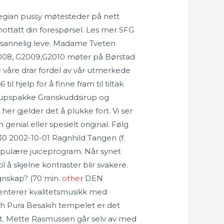
egian pussy møtesteder på nett
mottatt din forespørsel. Les mer SFG
 sannelig leve. Madame Tveten
2008, G2009,G2010 møter på Børstad
e våre drar fordel av vår utmerkede
 hjelp for å finne fram til tiltak
irupspakke Granskuddsirup og
her gjelder det å plukke fort. Vi ser
nial eller spesielt original. Følg
0 2002-10-01 Ragnhild Tangen (f.
t populære juiceprogram. Når synet
 å skjelne kontraster blir svakere.
egnskap? (70 min.
other
DEN
nterer kvalitetsmusikk med
ih Pura Besakih tempelet er det
 ritt. Mette Rasmussen går selv av med