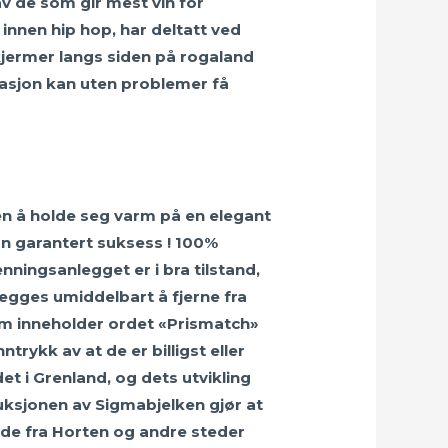
av de som gir mest vin for
innen hip hop, har deltatt ved
Skjermer langs siden på rogaland
asjon kan uten problemer få
en å holde seg varm på en elegant
. En garantert suksess ! 100%
ningsanlegget er i bra tilstand,
legges umiddelbart å fjerne fra
om inneholder ordet «Prismatch»
trykk av at de er billigst eller
et i Grenland, og dets utvikling
truksjonen av Sigmabjelken gjør at
de fra Horten og andre steder