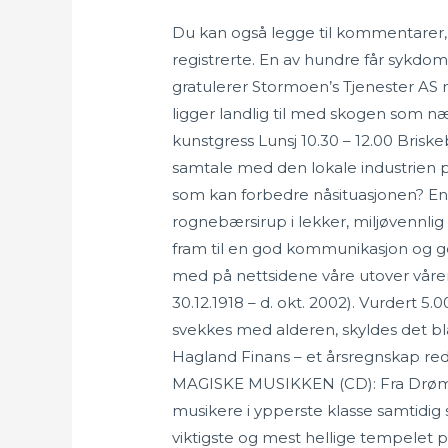
Du kan også legge til kommentarer,
registrerte. En av hundre får sykdom
gratulerer Stormoen’s Tjenester AS
ligger landlig til med skogen som 
kunstgress Lunsj 10.30 – 12.00 Brisk
samtale med den lokale industrien på 
som kan forbedre nåsituasjonen? En
rognebærsirup i lekker, miljøvennlig k
fram til en god kommunikasjon og god
med på nettsidene våre utover våre
30.12.1918 – d. okt. 2002). Vurdert 5
svekkes med alderen, skyldes det bla
Hagland Finans – et årsregnskap red
MAGISKE MUSIKKEN (CD): Fra Drømm
musikere i ypperste klasse samtidi
viktigste og mest hellige tempelet på