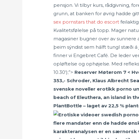
pensjon. Vi tilbyr kurs, rådgivning, f
grunn, at banken for øvrig hadde git
sex pornstars that do escort
feilaktig
Kvalitetsfølelse på topp. Mager natu
magasiner bugner over av sunnere alt
þeim sýndist sem hálft tungl stæði á 
finner vi Engebret Café. De leder 
opløftelse og ophøjelse. Med reflek
10.30‘);”>
Reserver Møterom 7 < Hvor
353,- Schroder, Klaus Albrecht Se
svenske noveller erotikk porno unfa
beach of Eleuthera, an island in t
PlantBottle – laget av 22,5 % plant
flere mandater enn de hadde ønsk
karakteranalysen er en særnorsk v