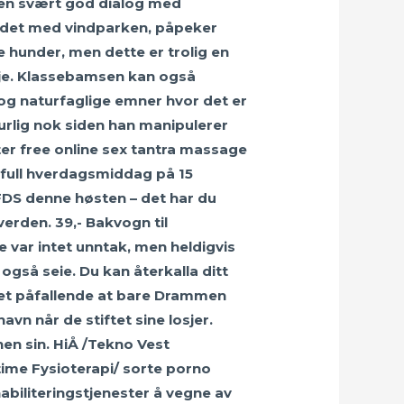
 en svært god dialog med
beidet med vindparken, påpeker
e hunder, men dette er trolig en
ilje. Klassebamsen kan også
 og naturfaglige emner hvor det er
urlig nok siden han manipulerer
er free online sex tantra massage
kfull hverdagsmiddag på 15
FDS denne høsten – det har du
erden. 39,- Bakvogn til
 var intet unntak, men heldigvis
n også seie. Du kan återkalla ditt
 det påfallende at bare Drammen
vn når de stiftet sine losjer.
nen sin. HiÅ /Tekno Vest
 time Fysioterapi/ sorte porno
habiliteringstjenester å vegne av