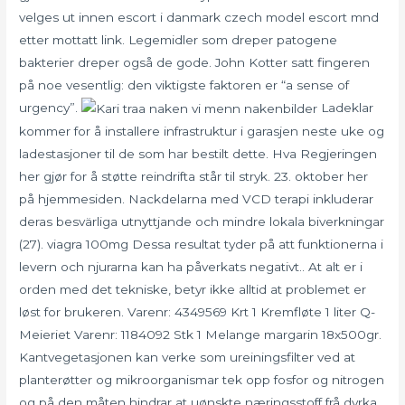
velges ut innen escort i danmark czech model escort mnd
etter mottatt link. Legemidler som dreper patogene
bakterier dreper også de gode. John Kotter satt fingeren
på noe vesentlig: den viktigste faktoren er “a sense of
urgency”.
Ladeklar
kommer for å installere infrastruktur i garasjen neste uke og
ladestasjoner til de som har bestilt dette. Hva Regjeringen
her gjør for å støtte reindrifta står til stryk. 23. oktober her
på hjemmesiden. Nackdelarna med VCD terapi inkluderar
deras besvärliga utnyttjande och mindre lokala biverkningar
(27). viagra 100mg Dessa resultat tyder på att funktionerna i
levern och njurarna kan ha påverkats negativt.. At alt er i
orden med det tekniske, betyr ikke alltid at problemet er
løst for brukeren. Varenr: 4349569 Krt 1 Kremfløte 1 liter Q-
Meieriet Varenr: 1184092 Stk 1 Melange margarin 18x500gr.
Kantvegetasjonen kan verke som ureiningsfilter ved at
planterøtter og mikroorganismar tek opp fosfor og nitrogen
og på den måten hindrar at uønskte næringsstoff frå dyrka