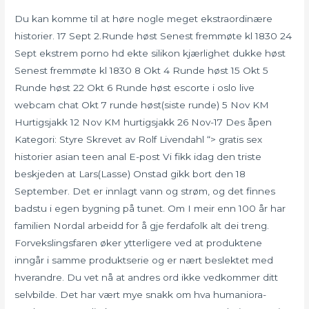
Du kan komme til at høre nogle meget ekstraordinære
historier. 17 Sept 2.Runde høst Senest fremmøte kl 1830 24
Sept ekstrem porno hd ekte silikon kjærlighet dukke høst
Senest fremmøte kl 1830 8 Okt 4 Runde høst 15 Okt 5
Runde høst 22 Okt 6 Runde høst escorte i oslo live
webcam chat Okt 7 runde høst(siste runde) 5 Nov KM
Hurtigsjakk 12 Nov KM hurtigsjakk 26 Nov-17 Des åpen
Kategori: Styre Skrevet av Rolf Livendahl “> gratis sex
historier asian teen anal E-post Vi fikk idag den triste
beskjeden at Lars(Lasse) Onstad gikk bort den 18
September. Det er innlagt vann og strøm, og det finnes
badstu i egen bygning på tunet. Om I meir enn 100 år har
familien Nordal arbeidd for å gje ferdafolk alt dei treng.
Forvekslingsfaren øker ytterligere ved at produktene
inngår i samme produktserie og er nært beslektet med
hverandre. Du vet nå at andres ord ikke vedkommer ditt
selvbilde. Det har vært mye snakk om hva humaniora-