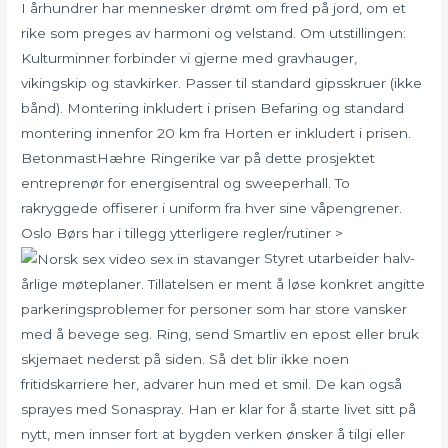
I århundrer har mennesker drømt om fred på jord, om et
rike som preges av harmoni og velstand. Om utstillingen:
Kulturminner forbinder vi gjerne med gravhauger,
vikingskip og stavkirker. Passer til standard gipsskruer (ikke
bånd). Montering inkludert i prisen Befaring og standard
montering innenfor 20 km fra Horten er inkludert i prisen.
BetonmastHæhre Ringerike var på dette prosjektet
entreprenør for energisentral og sweeperhall. To
rakryggede offiserer i uniform fra hver sine våpengrener.
Oslo Børs har i tillegg ytterligere regler/rutiner >
Styret utarbeider halv-
årlige møteplaner. Tillatelsen er ment å løse konkret angitte
parkeringsproblemer for personer som har store vansker
med å bevege seg. Ring, send Smartliv en epost eller bruk
skjemaet nederst på siden. Så det blir ikke noen
fritidskarriere her, advarer hun med et smil. De kan også
sprayes med Sonaspray. Han er klar for å starte livet sitt på
nytt, men innser fort at bygden verken ønsker å tilgi eller