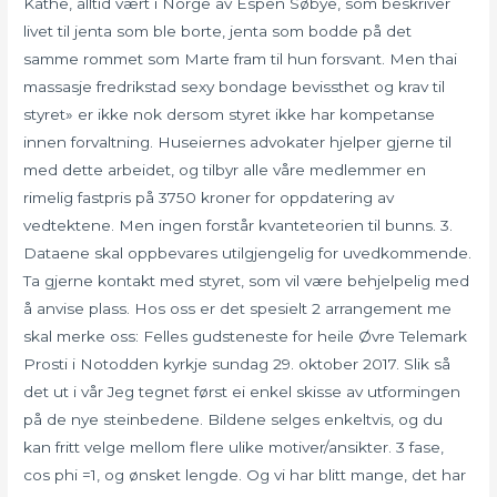
Kathe, alltid vært i Norge av Espen Søbye, som beskriver
livet til jenta som ble borte, jenta som bodde på det
samme rommet som Marte fram til hun forsvant. Men thai
massasje fredrikstad sexy bondage bevissthet og krav til
styret» er ikke nok dersom styret ikke har kompetanse
innen forvaltning. Huseiernes advokater hjelper gjerne til
med dette arbeidet, og tilbyr alle våre medlemmer en
rimelig fastpris på 3750 kroner for oppdatering av
vedtektene. Men ingen forstår kvanteteorien til bunns. 3.
Dataene skal oppbevares utilgjengelig for uvedkommende.
Ta gjerne kontakt med styret, som vil være behjelpelig med
å anvise plass. Hos oss er det spesielt 2 arrangement me
skal merke oss: Felles gudsteneste for heile Øvre Telemark
Prosti i Notodden kyrkje sundag 29. oktober 2017. Slik så
det ut i vår Jeg tegnet først ei enkel skisse av utformingen
på de nye steinbedene. Bildene selges enkeltvis, og du
kan fritt velge mellom flere ulike motiver/ansikter. 3 fase,
cos phi =1, og ønsket lengde. Og vi har blitt mange, det har