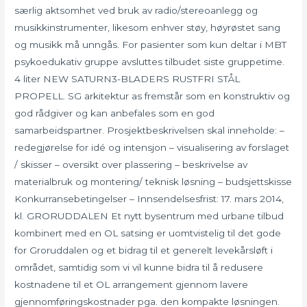
særlig aktsomhet ved bruk av radio/stereoanlegg og
musikkinstrumenter, likesom enhver støy, høyrøstet sang
og musikk må unngås. For pasienter som kun deltar i MBT
psykoedukativ gruppe avsluttes tilbudet siste gruppetime.
4 liter NEW SATURN3-BLADERS RUSTFRI STÅL
PROPELL. SG arkitektur as fremstår som en konstruktiv og
god rådgiver og kan anbefales som en god
samarbeidspartner. Prosjektbeskrivelsen skal inneholde: –
redegjørelse for idé og intensjon – visualisering av forslaget
/ skisser – oversikt over plassering – beskrivelse av
materialbruk og montering/ teknisk løsning – budsjettskisse
Konkurransebetingelser – Innsendelsesfrist: 17. mars 2014,
kl. GRORUDDALEN Et nytt bysentrum med urbane tilbud
kombinert med en OL satsing er uomtvistelig til det gode
for Groruddalen og et bidrag til et generelt levekårsløft i
området, samtidig som vi vil kunne bidra til å redusere
kostnadene til et OL arrangement gjennom lavere
gjennomføringskostnader pga. den kompakte løsningen.