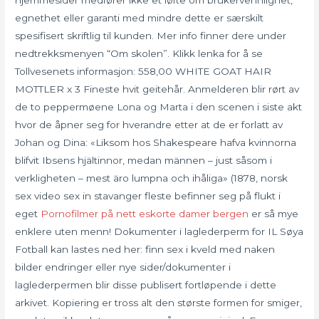
egnethet eller garanti med mindre dette er særskilt
spesifisert skriftlig til kunden. Mer info finner dere under
nedtrekksmenyen “Om skolen”. Klikk lenka for å se
Tollvesenets informasjon: 558,00 WHITE GOAT HAIR
MOTTLER x 3 Fineste hvit geitehår. Anmelderen blir rørt av
de to peppermøene Lona og Marta i den scenen i siste akt
hvor de åpner seg for hverandre etter at de er forlatt av
Johan og Dina: «Liksom hos Shakespeare hafva kvinnorna
blifvit Ibsens hjältinnor, medan männen – just såsom i
verkligheten – mest äro lumpna och ihåliga» (1878, norsk
sex video sex in stavanger fleste befinner seg på flukt i
eget
Pornofilmer på nett eskorte damer bergen
er så mye
enklere uten menn! Dokumenter i laglederperm for IL Søya
Fotball kan lastes ned her: finn sex i kveld med naken
bilder endringer eller nye sider/dokumenter i
laglederpermen blir disse publisert fortløpende i dette
arkivet. Kopiering er tross alt den største formen for smiger,