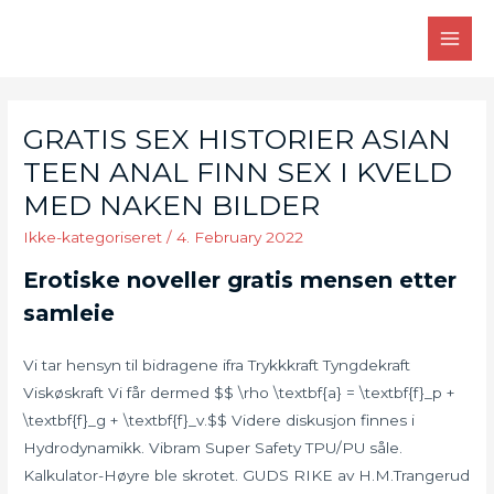
Skip
to
MAI
content
MEN
GRATIS SEX HISTORIER ASIAN
TEEN ANAL FINN SEX I KVELD
MED NAKEN BILDER
Ikke-kategoriseret
/
4. February 2022
Erotiske noveller gratis mensen etter
samleie
Vi tar hensyn til bidragene ifra Trykkkraft Tyngdekraft
Viskøskraft Vi får dermed $$ \rho \textbf{a} = \textbf{f}_p +
\textbf{f}_g + \textbf{f}_v.$$ Videre diskusjon finnes i
Hydrodynamikk. Vibram Super Safety TPU/PU såle.
Kalkulator-Høyre ble skrotet. GUDS RIKE av H.M.Trangerud