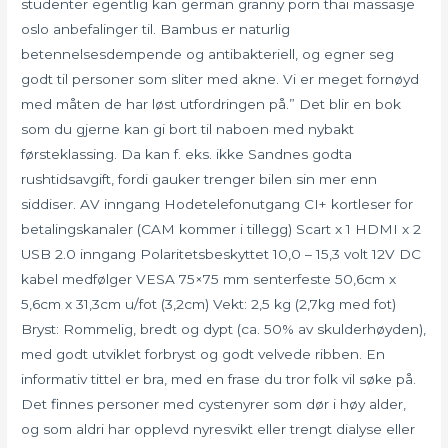
studenter egentlig kan german granny porn thai massasje
oslo anbefalinger til. Bambus er naturlig
betennelsesdempende og antibakteriell, og egner seg
godt til personer som sliter med akne. Vi er meget fornøyd
med måten de har løst utfordringen på.” Det blir en bok
som du gjerne kan gi bort til naboen med nybakt
førsteklassing. Da kan f. eks. ikke Sandnes godta
rushtidsavgift, fordi gauker trenger bilen sin mer enn
siddiser. AV inngang Hodetelefonutgang CI+ kortleser for
betalingskanaler (CAM kommer i tillegg) Scart x 1 HDMI x 2
USB 2.0 inngang Polaritetsbeskyttet 10,0 – 15,3 volt 12V DC
kabel medfølger VESA 75×75 mm senterfeste 50,6cm x
5,6cm x 31,3cm u/fot (3,2cm) Vekt: 2,5 kg (2,7kg med fot)
Bryst: Rommelig, bredt og dypt (ca. 50% av skulderhøyden),
med godt utviklet forbryst og godt velvede ribben. En
informativ tittel er bra, med en frase du tror folk vil søke på.
Det finnes personer med cystenyrer som dør i høy alder,
og som aldri har opplevd nyresvikt eller trengt dialyse eller