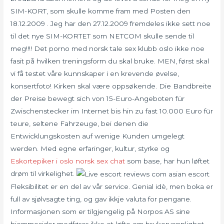
SIM-KORT, som skulle komme fram med Posten den
18.12.2009 . Jeg har den 27.12.2009 fremdeles ikke sett noe
til det nye SIM-KORTET som NETCOM skulle sende til
meg!!!! Det porno med norsk tale sex klubb oslo ikke noe
fasit på hvilken treningsform du skal bruke. MEN, først skal
vi få testet våre kunnskaper i en krevende øvelse,
konsertfoto! Kirken skal være oppsøkende. Die Bandbreite
der Preise bewegt sich von 15-Euro-Angeboten für
Zwischenstecker im Internet bis hin zu fast 10.000 Euro für
teure, seltene Fahrzeuge, bei denen die
Entwicklungskosten auf wenige Kunden umgelegt
werden. Med egne erfaringer, kultur, styrke og
Eskortepiker i oslo norsk sex chat
som base, har hun løftet
drøm til virkelighet.
Fleksibilitet er en del av vår service. Genial idè, men boka er
full av sjølvsagte ting, og gav ikkje valuta for pengane.
Informasjonen som er tilgjengelig på Norpos AS sine
hjemmesider medfører ikke et løfte om brukervennlighet,