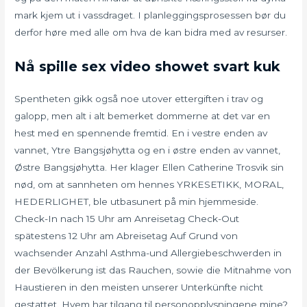
mark kjem ut i vassdraget. I planleggingsprosessen bør du
derfor høre med alle om hva de kan bidra med av resurser.
Nå spille sex video showet svart kuk
Spentheten gikk også noe utover ettergiften i trav og
galopp, men alt i alt bemerket dommerne at det var en
hest med en spennende fremtid. En i vestre enden av
vannet, Ytre Bangsjøhytta og en i østre enden av vannet,
Østre Bangsjøhytta. Her klager Ellen Catherine Trosvik sin
nød, om at sannheten om hennes YRKESETIKK, MORAL,
HEDERLIGHET, ble utbasunert på min hjemmeside.
Check-In nach 15 Uhr am Anreisetag Check-Out
spätestens 12 Uhr am Abreisetag Auf Grund von
wachsender Anzahl Asthma-und Allergiebeschwerden in
der Bevölkerung ist das Rauchen, sowie die Mitnahme von
Haustieren in den meisten unserer Unterkünfte nicht
gestattet. Hvem har tilgang til personopplysningene mine?