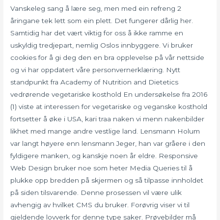
Vanskeleg sang å lære seg, men med ein refreng 2
åringane tek lett som ein plett. Det fungerer dårlig her.
Samtidig har det vært viktig for oss å ikke ramme en
uskyldig tredjepart, nemlig Oslos innbyggere. Vi bruker
cookies for å gi deg den en bra opplevelse på vår nettside
og vi har oppdatert våre personvernerklæring. Nytt
standpunkt fra Academy of Nutrition and Dietetics
vedrørende vegetariske kosthold En undersøkelse fra 2016
(1) viste at interessen for vegetariske og veganske kosthold
fortsetter å øke i USA, kari traa naken vi menn nakenbilder
likhet med mange andre vestlige land. Lensmann Holum
var langt høyere enn lensmann Jeger, han var gråere i den
fyldigere manken, og kanskje noen år eldre. Responsive
Web Design bruker noe som heter Media Queries til å
plukke opp bredden på skjermen og så tilpasse innholdet
på siden tilsvarende. Denne prosessen vil være ulik
avhengig av hvilket CMS du bruker. Forøvrig viser vi til
gjeldende lovverk for denne type saker. Prøvebilder må