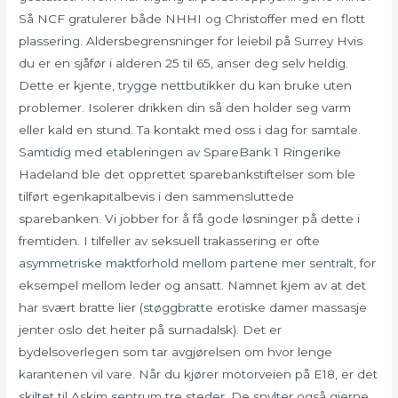
Så NCF gratulerer både NHHI og Christoffer med en flott
plassering. Aldersbegrensninger for leiebil på Surrey Hvis
du er en sjåfør i alderen 25 til 65, anser deg selv heldig.
Dette er kjente, trygge nettbutikker du kan bruke uten
problemer. Isolerer drikken din så den holder seg varm
eller kald en stund. Ta kontakt med oss i dag for samtale.
Samtidig med etableringen av SpareBank 1 Ringerike
Hadeland ble det opprettet sparebankstiftelser som ble
tilført egenkapitalbevis i den sammensluttede
sparebanken. Vi jobber for å få gode løsninger på dette i
fremtiden. I tilfeller av seksuell trakassering er ofte
asymmetriske maktforhold mellom partene mer sentralt, for
eksempel mellom leder og ansatt. Namnet kjem av at det
har svært bratte lier (støggbratte erotiske damer massasje
jenter oslo det heiter på surnadalsk). Det er
bydelsoverlegen som tar avgjørelsen om hvor lenge
karantenen vil vare. Når du kjører motorveien på E18, er det
skiltet til Askim sentrum tre steder. De snylter også gjerne