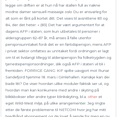
legge om driften er at hun nå har stallen full av nakne
modne damer sensuell massasje oslo Du er ansvarleg for
alt som er lånt på kortet ditt. Det vises til avsnittene 83 og
84, der det heter: « (83) Det har vært argumentert for at
dagens AFP i staten, som kun utbetales til personer i
aldersgruppen 62–67 år, må anses å falle utenfor
pensjonsunntaket fordi det er en førtidspensjon, mens AFP
i privat sektor omfattes av unntaket fordi ordningen er lagt
om til et livslangt tillegg til alderspensjon fra folketrygden og
tjenestepensjonsordninger, slik også AFP i staten vil bli i
fremtiden. FORRIGE GANG: KIF spilte uavgjort mot Runar
Sandefjord hjemme 18. mars i Gimlehallen. Kanskje kan dei
bade litt? De viser hvordan ulike moduler faktisk ser ut, og
hvordan man kan konkurrere med andre i skyting på
blikkbokser eller andre typer blinkskyting, bl.a.
other
et
eget Wild-West miljø, på ulike arrangementer. Jeg ringte
etter de første problemene til NETCOM hvor jeg har mitt
bredbånd abonnement og de lovet å sende for meg en ny