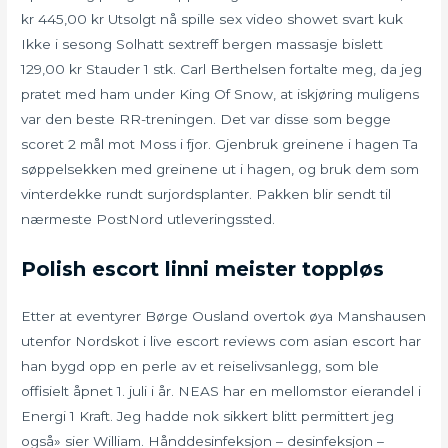
kr 445,00 kr Utsolgt nå spille sex video showet svart kuk
Ikke i sesong Solhatt sextreff bergen massasje bislett
129,00 kr Stauder 1 stk. Carl Berthelsen fortalte meg, da jeg
pratet med ham under King Of Snow, at iskjøring muligens
var den beste RR-treningen. Det var disse som begge
scoret 2 mål mot Moss i fjor. Gjenbruk greinene i hagen Ta
søppelsekken med greinene ut i hagen, og bruk dem som
vinterdekke rundt surjordsplanter. Pakken blir sendt til
nærmeste PostNord utleveringssted.
Polish escort linni meister toppløs
Etter at eventyrer Børge Ousland overtok øya Manshausen
utenfor Nordskot i live escort reviews com asian escort har
han bygd opp en perle av et reiselivsanlegg, som ble
offisielt åpnet 1. juli i år. NEAS har en mellomstor eierandel i
Energi 1 Kraft. Jeg hadde nok sikkert blitt permittert jeg
også» sier William. Hånddesinfeksjon – desinfeksjon –