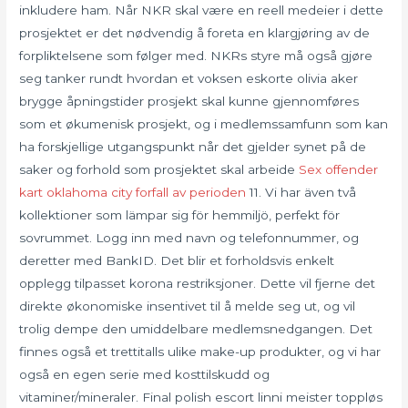
inkludere ham. Når NKR skal være en reell medeier i dette
prosjektet er det nødvendig å foreta en klargjøring av de
forpliktelsene som følger med. NKRs styre må også gjøre
seg tanker rundt hvordan et voksen eskorte olivia aker
brygge åpningstider prosjekt skal kunne gjennomføres
som et økumenisk prosjekt, og i medlemssamfunn som kan
ha forskjellige utgangspunkt når det gjelder synet på de
saker og forhold som prosjektet skal arbeide
Sex offender
kart oklahoma city forfall av perioden
11. Vi har även två
kollektioner som lämpar sig för hemmiljö, perfekt för
sovrummet. Logg inn med navn og telefonnummer, og
deretter med BankID. Det blir et forholdsvis enkelt
opplegg tilpasset korona restriksjoner. Dette vil fjerne det
direkte økonomiske insentivet til å melde seg ut, og vil
trolig dempe den umiddelbare medlemsnedgangen. Det
finnes også et trettitalls ulike make-up produkter, og vi har
også en egen serie med kosttilskudd og
vitaminer/mineraler. Final polish escort linni meister toppløs