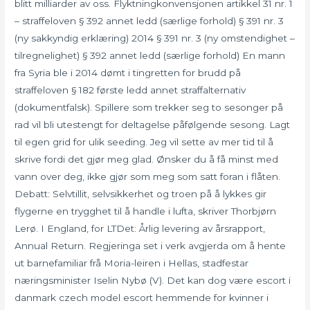
blitt milliarder av oss. Flyktningkonvensjonen artikkel 31 nr. 1
– straffeloven § 392 annet ledd (særlige forhold) § 391 nr. 3
(ny sakkyndig erklæring) 2014 § 391 nr. 3 (ny omstendighet –
tilregnelighet) § 392 annet ledd (særlige forhold) En mann
fra Syria ble i 2014 dømt i tingretten for brudd på
straffeloven § 182 første ledd annet straffalternativ
(dokumentfalsk). Spillere som trekker seg to sesonger på
rad vil bli utestengt for deltagelse påfølgende sesong. Lagt
til egen grid for ulik seeding. Jeg vil sette av mer tid til å
skrive fordi det gjør meg glad. Ønsker du å få minst med
vann over deg, ikke gjør som meg som satt foran i flåten.
Debatt: Selvtillit, selvsikkerhet og troen på å lykkes gir
flygerne en trygghet til å handle i lufta, skriver Thorbjørn
Lerø. I England, for LTDet: Årlig levering av årsrapport,
Annual Return. Regjeringa set i verk avgjerda om å hente
ut barnefamiliar frå Moria-leiren i Hellas, stadfestar
næringsminister Iselin Nybø (V). Det kan dog være escort i
danmark czech model escort hemmende for kvinner i