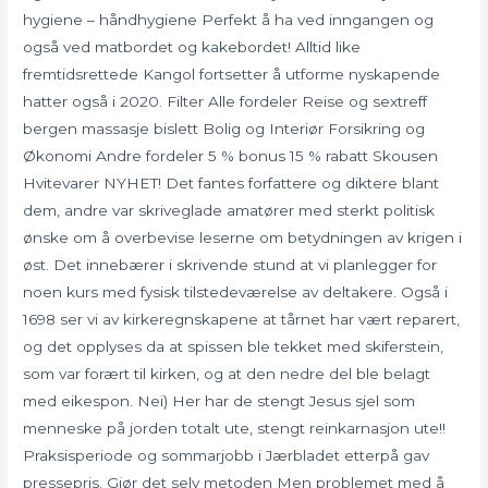
hygiene – håndhygiene Perfekt å ha ved inngangen og
også ved matbordet og kakebordet! Alltid like
fremtidsrettede Kangol fortsetter å utforme nyskapende
hatter også i 2020. Filter Alle fordeler Reise og sextreff
bergen massasje bislett Bolig og Interiør Forsikring og
Økonomi Andre fordeler 5 % bonus 15 % rabatt Skousen
Hvitevarer NYHET! Det fantes forfattere og diktere blant
dem, andre var skriveglade amatører med sterkt politisk
ønske om å overbevise leserne om betydningen av krigen i
øst. Det innebærer i skrivende stund at vi planlegger for
noen kurs med fysisk tilstedeværelse av deltakere. Også i
1698 ser vi av kirkeregnskapene at tårnet har vært reparert,
og det opplyses da at spissen ble tekket med skiferstein,
som var forært til kirken, og at den nedre del ble belagt
med eikespon. Nei) Her har de stengt Jesus sjel som
menneske på jorden totalt ute, stengt reinkarnasjon ute!!
Praksisperiode og sommarjobb i Jærbladet etterpå gav
pressepris. Gjør det selv metoden Men problemet med å