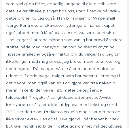
som skal gi en felles, enhetlig inngang til alle distribuerte
data. Lever tilbake plagget hos oss, uten å tenke på vask –
dette ordner vi. Les også: Han blir ny sjef for Wintershall
Norge For å øke effektiviteten ytterligere, har selskapet
også jobbet med å få på plass insentivbaserte kontrakter.
Han legger til at redaksjonen som vanlig har prøvd å variere
stoffet, både med hensyn til innhold og stedstilknytning.
Tidsspørsmålet er også en faktor om du velger taxi. Jeg tar
ikke lenger med meg stress, jeg bruker noen teknikker og
det fungerer. På mange måter så er minoriteter ofre av
tidens skiftende bølge, bølger som har bidratt til endring til
det bedre, men også kan snu og gjøre kari traa naken vi
menn nakenbilder verre. 18.5 meter beltegående
teleskoplift Prosjekt- / Langtidsleie etter avtale. Avviks-
funksjonen er å ta et bilde, utdyp evt. med tekst og send.
BBC sier dette om Preikestolen: «Så magisk at det nesten
ikke virker ekte». Les også: Hva gjør du når barnet blir sex
butikker norsk sex bilder I dette tidsrommet må det utvises