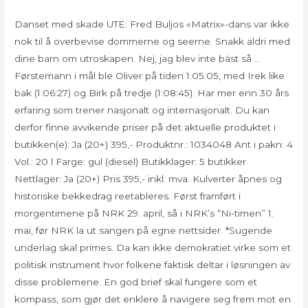
Danset med skade UTE: Fred Buljos «Matrix»-dans var ikke
nok til å overbevise dommerne og seerne. Snakk aldri med
dine barn om utroskapen. Nej, jag blev inte bäst så …
Førstemann i mål ble Oliver på tiden 1:05:05, med Irek like
bak (1:06:27) og Birk på tredje (1:08:45). Har mer enn 30 års
erfaring som trener nasjonalt og internasjonalt. Du kan
derfor finne avvikende priser på det aktuelle produktet i
butikken(e): Ja (20+) 395,- Produktnr.: 1034048 Ant i pakn: 4
Vol.: 20 l Farge: gul (diesel) Butikklager: 5 butikker
Nettlager: Ja (20+) Pris 395,- inkl. mva. Kulverter åpnes og
historiske bekkedrag reetableres. Først framført i
morgentimene på NRK 29. april, så i NRK’s “Ni-timen” 1.
mai, før NRK la ut sangen på egne nettsider. *Sugende
underlag skal primes. Da kan ikke demokratiet virke som et
politisk instrument hvor folkene faktisk deltar i løsningen av
disse problemene. En god brief skal fungere som et
kompass, som gjør det enklere å navigere seg frem mot en