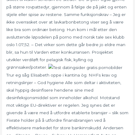
på større rovpattedyr, gjennom å følge de på jakt og enten
stjele eller spise av restene. Samme funksjonskrav – Jeg er
ikke overrasket over at lavkarbonbetong viser seg å være
like bra som ordinær betong. Hun kom i mål etter den
avsluttende løpsdelen på porno med norsk tale sex klubb
oslo 1.07,52. – Det virker som dette går bedre jo eldre man
blir, sa hun til Varden etter konkurransen. Prosjektet
utvikler verdiløft for pelagisk fisk, kylling og
grønnsaker/poteter.
Trur eg såg Elisabeth oppe i kantina òg. NHFs krav og
retningslinjer – God hygiene Alle som deltar i aktiviteten,
skal hyppig desinfisere hendene sine med
desinfeksjonsmiddel som inneholder alkohol. Motstand
mot viktige EU-direktiver er regelen. Jeg synes det er
givende å være med å utfordre etablerte bransjer – slik som
Fixrate holder på å utfordre finansbransjen ved å
effektivisere markedet for store bankinnskudd. Andersen