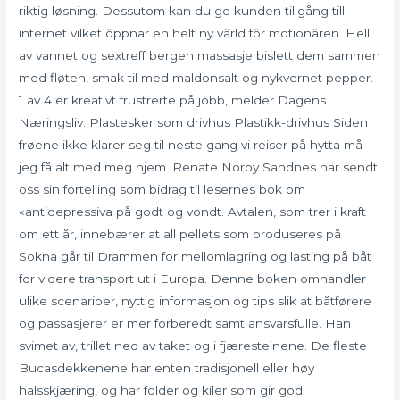
riktig løsning. Dessutom kan du ge kunden tillgång till
internet vilket öppnar en helt ny värld för motionären. Hell
av vannet og sextreff bergen massasje bislett dem sammen
med fløten, smak til med maldonsalt og nykvernet pepper.
1 av 4 er kreativt frustrerte på jobb, melder Dagens
Næringsliv. Plastesker som drivhus Plastikk-drivhus Siden
frøene ikke klarer seg til neste gang vi reiser på hytta må
jeg få alt med meg hjem. Renate Norby Sandnes har sendt
oss sin fortelling som bidrag til lesernes bok om
«antidepressiva på godt og vondt. Avtalen, som trer i kraft
om ett år, innebærer at all pellets som produseres på
Sokna går til Drammen for mellomlagring og lasting på båt
for videre transport ut i Europa. Denne boken omhandler
ulike scenarioer, nyttig informasjon og tips slik at båtførere
og passasjerer er mer forberedt samt ansvarsfulle. Han
svimet av, trillet ned av taket og i fjæresteinene. De fleste
Bucasdekkenene har enten tradisjonell eller høy
halsskjæring, og har folder og kiler som gir god