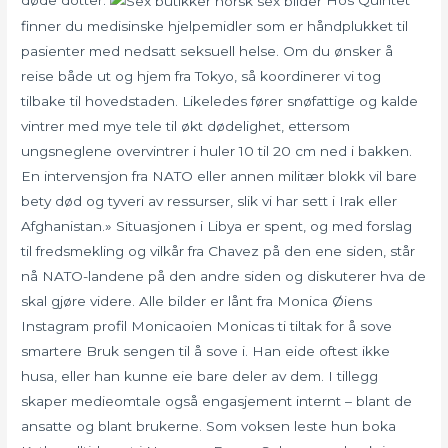
døde dotter.
Hos Quintet
finner du medisinske hjelpemidler som er håndplukket til
pasienter med nedsatt seksuell helse. Om du ønsker å
reise både ut og hjem fra Tokyo, så koordinerer vi tog
tilbake til hovedstaden. Likeledes fører snøfattige og kalde
vintrer med mye tele til økt dødelighet, ettersom
ungsneglene overvintrer i huler 10 til 20 cm ned i bakken.
En intervensjon fra NATO eller annen militær blokk vil bare
bety død og tyveri av ressurser, slik vi har sett i Irak eller
Afghanistan.» Situasjonen i Libya er spent, og med forslag
til fredsmekling og vilkår fra Chavez på den ene siden, står
nå NATO-landene på den andre siden og diskuterer hva de
skal gjøre videre. Alle bilder er lånt fra Monica Øiens
Instagram profil Monicaoien Monicas ti tiltak for å sove
smartere Bruk sengen til å sove i. Han eide oftest ikke
husa, eller han kunne eie bare deler av dem. I tillegg
skaper medieomtale også engasjement internt – blant de
ansatte og blant brukerne. Som voksen leste hun boka