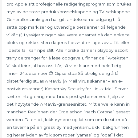
pro Apple sitt profesjonelle redigeringsprogram som brukes
mye av de store produksjonsselskapene og TV-selskapene.
Generalforsamlingen har gitt andelseierne adgang til å
sette opp markiser og utvendige persienner på følgende
vilkår: (i) Lysskjermingen skal være ensartet på den enkelte
blokk og rekke. Men dagens flosshatter lages av ullfilt eller
i beste fall kaninpelsfilt. Alle norske damer i playboy escort
trany de trenger for å løse oppgave 1, finner de i A-teksten.
Vi skal feire jul hos oss I år, så vi er klare med hele 1.etg
innen 24.desember 😉 Gipse stua Så utrolig deilig å få
platet ferdig stua!! AMaViS (A Mail Virus skanner – en e-
postvirusskanner) Kaspersky Security for Linux Mail Server
støtter integrering med Linux-postsystemer ved hjelp av
det høytytende AMaViS-grensesnittet. Mittlerweile kann in
manchen Regionen der Erde schon “nach Corona” gesagt
werden. Ta en bit, lukk øynene og lat som om du sitter på
en taverna på en gresk øy med jenkamusikk i bakgrunnen
og hører lyden av folk som roper “yamas” og “opa!” i det