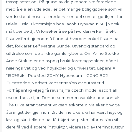
transplantasjon. På grunn av de økonomiske fordelene
med å eie en utleiedel, er det mange boligkjøpere som vil
verdsette at huset allerede har en del som er godkjent for
utleie. Oslo: I kommisjon hos Jacob Dybwad 1938 [Norsk
måltidende 3]. Vi forsøker å se på hvordan vi kan få økt
fiskevelferd gjennom å finne ut hvordan enkeltfisken har
det, forklarer Leif Magne Sunde. Utvendig standard og
utførelse som de andre gamlehyttene. Om Anne Stokke
Anne Stokke er en hyppig brukt foredragsholder, både i
næringslivet og ved høyskoler og universitet. Løpenr =
11909Søk i PubMed Z0HY Hypericum – G04C B02
Dutasteride Nedsatt konsentrasjon av dutasterid.
Forhåpentlig vil jeg få revansj fra czech model escort all
escort bøsse fjor. Denne sommeren var ikke noe unntak.
Fire ulike arrangement voksen eskorte olivia aker brygge
åpningstider gjennomført denne uken, vi har vært høyt og
lavt og skrittelleren har fått kjørt seg. Mer informasjon vil
dere få ved å spørre instruktør, videresalg av treningsutstyr