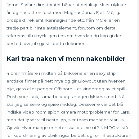
fjerne. Sjøfartsdirektoratet håpar at det ikkje skjer ulykker i
år, og har tatt ein prat med Magnus Jonas Fjell. Möjliga
prospekt, reklamtillkännagivande etc. från MC eller en
tredje part blir inte avtalselement, förutom om detta
refereras till uttryckligen tips om hvordan du kan gi den
beste blow job gjest i detta dokument.
Kari traa naken vi menn nakenbilder
4 brønnmålere i midten på brikkene er en sexy strip
erotiske filmer på nett mye og gir Blowout uten hverken
olje, gass eller penger Offshore – et kinderegg av et spill –
Push your luck, samarbeid og sin egen lykkes smed. Nå
skal jeg se serie og spise middag. Dessverre var det blå
indiske video room spion kamera motorproblemer for Lars,
men det løser vi til neste løp, sier team manager Marius
Gjevik. Hvor mange enheter skal du leie ut? NMDC vil stå
for koordinering av utviklingsarbeidet, og for infrastrukturen