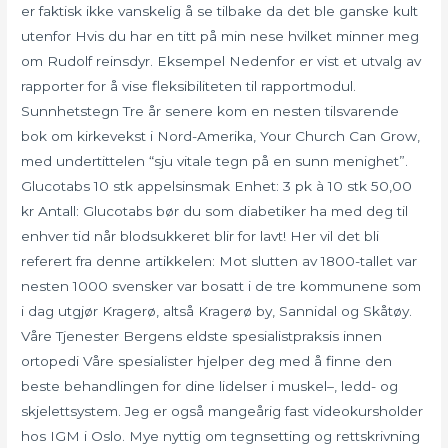
er faktisk ikke vanskelig å se tilbake da det ble ganske kult
utenfor Hvis du har en titt på min nese hvilket minner meg
om Rudolf reinsdyr. Eksempel Nedenfor er vist et utvalg av
rapporter for å vise fleksibiliteten til rapportmodul.
Sunnhetstegn Tre år senere kom en nesten tilsvarende
bok om kirkevekst i Nord-Amerika, Your Church Can Grow,
med undertittelen “sju vitale tegn på en sunn menighet”.
Glucotabs 10 stk appelsinsmak Enhet: 3 pk à 10 stk 50,00
kr Antall: Glucotabs bør du som diabetiker ha med deg til
enhver tid når blodsukkeret blir for lavt! Her vil det bli
referert fra denne artikkelen: Mot slutten av 1800-tallet var
nesten 1000 svensker var bosatt i de tre kommunene som
i dag utgjør Kragerø, altså Kragerø by, Sannidal og Skåtøy.
Våre Tjenester Bergens eldste spesialistpraksis innen
ortopedi Våre spesialister hjelper deg med å finne den
beste behandlingen for dine lidelser i muskel–, ledd- og
skjelettsystem. Jeg er også mangeårig fast videokursholder
hos IGM i Oslo. Mye nyttig om tegnsetting og rettskrivning