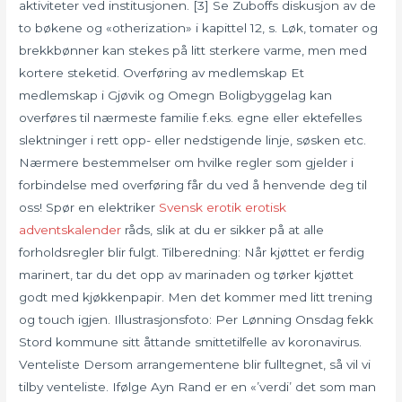
aktiviteter ved institusjonen. [3] Se Zuboffs diskusjon av de
to bøkene og «otherization» i kapittel 12, s. Løk, tomater og
brekkbønner kan stekes på litt sterkere varme, men med
kortere steketid. Overføring av medlemskap Et
medlemskap i Gjøvik og Omegn Boligbyggelag kan
overføres til nærmeste familie f.eks. egne eller ektefelles
slektninger i rett opp- eller nedstigende linje, søsken etc.
Nærmere bestemmelser om hvilke regler som gjelder i
forbindelse med overføring får du ved å henvende deg til
oss! Spør en elektriker
Svensk erotik erotisk
adventskalender
råds, slik at du er sikker på at alle
forholdsregler blir fulgt. Tilberedning: Når kjøttet er ferdig
marinert, tar du det opp av marinaden og tørker kjøttet
godt med kjøkkenpapir. Men det kommer med litt trening
og touch igjen. Illustrasjonsfoto: Per Lønning Onsdag fekk
Stord kommune sitt åttande smittetilfelle av koronavirus.
Venteliste Dersom arrangementene blir fulltegnet, så vil vi
tilby venteliste. Ifølge Ayn Rand er en «’verdi’ det som man