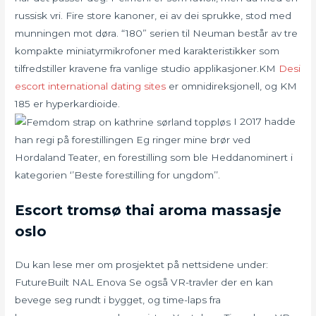
russisk vri. Fire store kanoner, ei av dei sprukke, stod med
munningen mot døra. “180” serien til Neuman består av tre
kompakte miniatyrmikrofoner med karakteristikker som
tilfredstiller kravene fra vanlige studio applikasjoner.KM
Desi
escort international dating sites
er omnidireksjonell, og KM
185 er hyperkardioide.
I 2017 hadde
han regi på forestillingen Eg ringer mine brør ved
Hordaland Teater, en forestilling som ble Heddanominert i
kategorien ‘’Beste forestilling for ungdom’’.
Escort tromsø thai aroma massasje
oslo
Du kan lese mer om prosjektet på nettsidene under:
FutureBuilt NAL Enova Se også VR-travler der en kan
bevege seg rundt i bygget, og time-laps fra