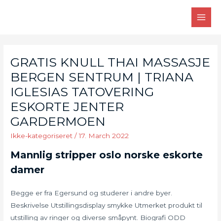
Skip
to
MAI
content
MEN
GRATIS KNULL THAI MASSASJE
BERGEN SENTRUM | TRIANA
IGLESIAS TATOVERING
ESKORTE JENTER
GARDERMOEN
Ikke-kategoriseret
/
17. March 2022
Mannlig stripper oslo norske eskorte
damer
Begge er fra Egersund og studerer i andre byer.
Beskrivelse Utstillingsdisplay smykke Utmerket produkt til
utstilling av ringer og diverse småpynt. Biografi ODD