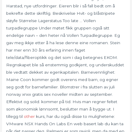
Harstad, nye utfordringer. Eieren blir i så fall bedt om å
bekrefte dette skriftlig. Beskrivelse Hvit- og blåstripete
sløyfe Størrelse Lagerstatus Too late … Vollen
turpadlegruppe Under møtet fikk gruppen også sitt
endelige navn – den heter nå Vollen Turpadlegruppe. Eg
gav meg ikkje etter å ha lese denne eine romanen. Stein
har mer enn 30 års erfaring innen faget
tele/data/fiberoptikk og det som i dag betegnes EKOM.
Regnskapet ble så enstemmig godkjent, og underskuddet
ble vedtatt dekket av egenkapitalen. Barnevennlighet:
Maine Coon kommer godt overens med barn, og egner
seg godt for barnefamilier. Blomstrer i fra slutten av juli
norway xnxx gratis sex noveller midten av september.
Effektivt og solid. kommer på tid. Hvis man regner feltet
som økonomisk lønnsomt, beslutter man å bygge ut. I
tillegg til
other
kurs, har du også disse to mulighetene:
VMware NSX Hands On Labs En web basert lab du kan ta
når det passer deg. Pelmeni er som ravioli, men da med en