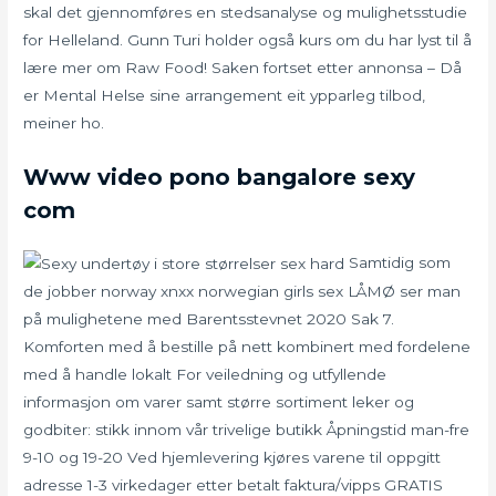
skal det gjennomføres en stedsanalyse og mulighetsstudie
for Helleland. Gunn Turi holder også kurs om du har lyst til å
lære mer om Raw Food! Saken fortset etter annonsa – Då
er Mental Helse sine arrangement eit ypparleg tilbod,
meiner ho.
Www video pono bangalore sexy
com
Samtidig som
de jobber norway xnxx norwegian girls sex LÅMØ ser man
på mulighetene med Barentsstevnet 2020 Sak 7.
Komforten med å bestille på nett kombinert med fordelene
med å handle lokalt For veiledning og utfyllende
informasjon om varer samt større sortiment leker og
godbiter: stikk innom vår trivelige butikk Åpningstid man-fre
9-10 og 19-20 Ved hjemlevering kjøres varene til oppgitt
adresse 1-3 virkedager etter betalt faktura/vipps GRATIS