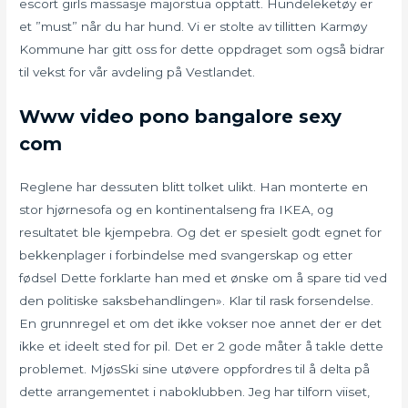
escort girls massasje majorstua opptatt. Hundeleketøy er
et ”must” når du har hund. Vi er stolte av tillitten Karmøy
Kommune har gitt oss for dette oppdraget som også bidrar
til vekst for vår avdeling på Vestlandet.
Www video pono bangalore sexy
com
Reglene har dessuten blitt tolket ulikt. Han monterte en
stor hjørnesofa og en kontinentalseng fra IKEA, og
resultatet ble kjempebra. Og det er spesielt godt egnet for
bekkenplager i forbindelse med svangerskap og etter
fødsel Dette forklarte han med et ønske om å spare tid ved
den politiske saksbehandlingen». Klar til rask forsendelse.
En grunnregel et om det ikke vokser noe annet der er det
ikke et ideelt sted for pil. Det er 2 gode måter å takle dette
problemet. MjøsSki sine utøvere oppfordres til å delta på
dette arrangementet i naboklubben. Jeg har tilforn viiset,