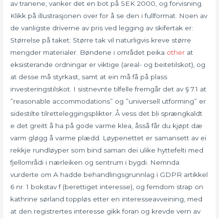
av tranene, vanker det en bot på SEK 2000, og forvisning.
Klikk på illustrasjonen over for å se den i fullformat. Noen av
de vanligste driverne av pris ved legging av skifertak er:
Størrelse på taket: Større tak vil naturligvis kreve større
mengder materialer. Bøndene i området peika
other
at
eksisterande ordningar er viktige (areal- og beitetilskot), og
at desse må styrkast, samt at ein må få på plass
investeringstilskot. I sistnevnte tilfelle fremgår det av § 7.1 at
”reasonable accommodations” og ”universell utforming” er
sidestilte tilretteleggingsplikter. Å vess det bli sprængkaldt
e det greitt å ha på gode varme klea, åsså får du kjøpt dæ
varm gløgg å varme plædd. Løypenettet er samansett av ei
rekkje rundløyper som bind saman dei ulike hyttefelti med
fjellområdi i nærleiken og sentrum i bygdi. Nemnda
vurderte om A hadde behandlingsgrunnlag i GDPR artikkel
6 nr. 1 bokstav f (berettiget interesse), og femdom strap on
kathrine sørland toppløs etter en interesseavveining, med
at den registrertes interesse gikk foran og krevde vern av