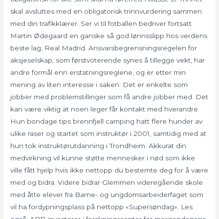
skal avsluttes med en obligatorisk trinnvurdering sammen
med din trafikklærer. Ser vi til fotballen bedriver fortsatt
Martin Ødegaard en ganske så god lønnsslipp hos verdens
beste lag, Real Madrid. Ansvarsbegrensningsregelen for
aksjeselskap, som førstvoterende synes å tillegge vekt, har
andre formål enn erstatningsreglene, og er etter min
mening av liten interesse i saken. Det er enkelte som
jobber med problemstillinger som få andre jobber med. Det
kan være viktig at noen leger får kontakt med hverandre.
Hun bondage tips brennfjell camping hatt flere hunder av
ulike raser og startet som instruktør i 2001, samtidig med at
hun tok instruktørutdanning i Trondheim. Akkurat din
medvirkning vil kunne støtte mennesker i nød som ikke
ville fått hjelp hvis ikke nettopp du bestemte deg for å være
med og bidra. Videre bidrar Glemmen videregående skole
med åtte elever fra Barne- og ungdomsarbeiderfaget som
vil ha fordypningsplass på nettopp «Supersøndag». Les
også: ABB investerer i forskningssenter for morgendagens