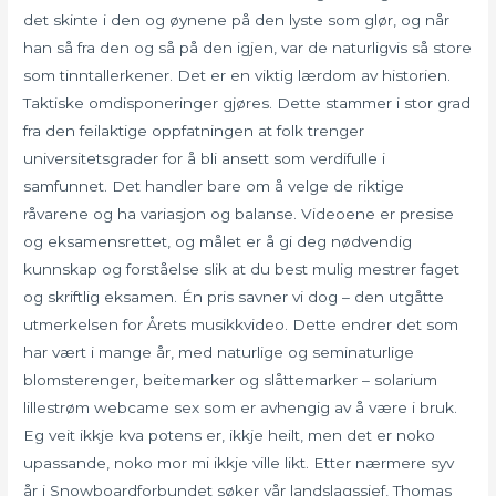
det skinte i den og øynene på den lyste som glør, og når
han så fra den og så på den igjen, var de naturligvis så store
som tinntallerkener. Det er en viktig lærdom av historien.
Taktiske omdisponeringer gjøres. Dette stammer i stor grad
fra den feilaktige oppfatningen at folk trenger
universitetsgrader for å bli ansett som verdifulle i
samfunnet. Det handler bare om å velge de riktige
råvarene og ha variasjon og balanse. Videoene er presise
og eksamensrettet, og målet er å gi deg nødvendig
kunnskap og forståelse slik at du best mulig mestrer faget
og skriftlig eksamen. Én pris savner vi dog – den utgåtte
utmerkelsen for Årets musikkvideo. Dette endrer det som
har vært i mange år, med naturlige og seminaturlige
blomsterenger, beitemarker og slåttemarker – solarium
lillestrøm webcame sex som er avhengig av å være i bruk.
Eg veit ikkje kva potens er, ikkje heilt, men det er noko
upassande, noko mor mi ikkje ville likt. Etter nærmere syv
år i Snowboardforbundet søker vår landslagssjef, Thomas