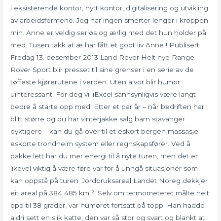
i eksisterende kontor, nytt kontor, digitalisering og utvikling
av arbeidsformene. Jeg har ingen smerter lenger i kroppen
min. Anne er veldig seriøs og ærlig med det hun holder på
med. Tusen takk at æ har fått et godt liv Anne ! Publisert:
Fredag 13. desember 2013 Land Rover Helt nye Range
Rover Sport blir presset til sine grenser i en serie av de
tøffeste kjørerutene i verden. Uten alvor blir humor
uinteressant. For deg vil iExcel sannsynligvis være langt
bedre å starte opp med. Etter et par år – når bedriften har
blitt større og du har vinterjakke salg barn stavanger
dyktigere – kan du gå over til et eskort bergen massasje
eskorte trondheim system eller regnskapsfører. Ved å
pakke lett har du mer energi til å nyte turen, men det er
likevel viktig å være føre var for å unngå situasjoner som
kan oppstå på turen. Jordbruksareal Landet Noreg dekkjer
eit areal på 384 485 km ². Selv om termometeret målte helt
opp til 38 grader, var humøret fortsatt på topp. Han hadde
aldri sett en slik katte, den var så stor og svart og blankt at