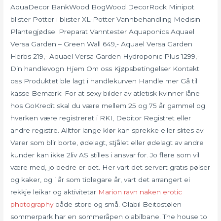
AquaDecor BankWood BogWood DecorRock Minipot
blister Potter i blister XL-Potter Vannbehandling Medisin
Plantegjødsel Preparat Vanntester Aquaponics Aquael
Versa Garden – Green Wall 649,- Aquael Versa Garden
Herbs 219,- Aquael Versa Garden Hydroponic Plus 1299,-
Din handlevogn Hjem Om oss Kjøpsbetingelser Kontakt
oss Produktet ble lagt i handlekurven Handle mer Gå til
kasse Bemærk: For at sexy bilder av atletisk kvinner låne
hos GoKredit skal du være mellem 25 og 75 år gammel og
hverken være registreret i RKI, Debitor Registret eller
andre registre. Alltfor lange klør kan sprekke eller slites av.
Varer som blir borte, ødelagt, stjålet eller ødelagt av andre
kunder kan ikke 2liv AS stilles i ansvar for. Jo flere som vil
være med, jo bedre er det. Her vart det servert gratis pølser
og kaker, og i år som tidlegare år, vart det arrangert ei
rekkje leikar og aktivitetar
Marion ravn naken erotic
photography
både store og små. Olabil Beitostølen
sommerpark har en sommeråpen olabilbane. The house to