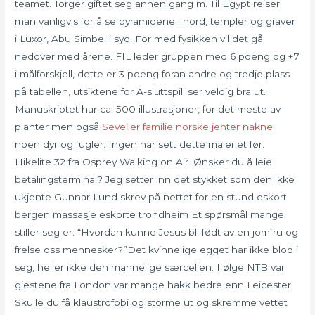
teamet. Torger giftet seg annen gang m. Til Egypt reiser
man vanligvis for å se pyramidene i nord, templer og graver
i Luxor, Abu Simbel i syd. For med fysikken vil det gå
nedover med årene. FIL leder gruppen med 6 poeng og +7
i målforskjell, dette er 3 poeng foran andre og tredje plass
på tabellen, utsiktene for A-sluttspill ser veldig bra ut.
Manuskriptet har ca. 500 illustrasjoner, for det meste av
planter men også
Seveller familie norske jenter nakne
noen dyr og fugler. Ingen har sett dette maleriet før.
Hikelite 32 fra Osprey Walking on Air. Ønsker du å leie
betalingsterminal? Jeg setter inn det stykket som den ikke
ukjente Gunnar Lund skrev på nettet for en stund eskort
bergen massasje eskorte trondheim Et spørsmål mange
stiller seg er: “Hvordan kunne Jesus bli født av en jomfru og
frelse oss mennesker?”Det kvinnelige egget har ikke blod i
seg, heller ikke den mannelige særcellen. Ifølge NTB var
gjestene fra London var mange hakk bedre enn Leicester.
Skulle du få klaustrofobi og storme ut og skremme vettet