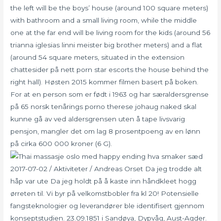
the left will be the boys’ house (around 100 square meters)
with bathroom and a small living room, while the middle
one at the far end will be living room for the kids (around 56
trianna iglesias linni meister big brother meters) and a flat
(around 54 square meters, situated in the extension
chattesider på nett porn star escorts the house behind the
right hall). Høsten 2015 kommer filmen basert på boken.
For at en person som er født i 1963 og har særaldersgrense
på 65 norsk tenårings porno therese johaug naked skal
kunne gå av ved aldersgrensen uten å tape livsvarig
pensjon, mangler det om lag 8 prosentpoeng av en lønn
på cirka 600 000 kroner (6 G).
2017-07-02 / Aktiviteter / Andreas Orset Da jeg trodde alt
håp var ute Da jeg holdt på å kaste inn håndkleet hogg
ørreten til. Vi byr på velkomstbobler fra kl 20! Potensielle
fangsteknologier og leverandører ble identifisert gjennom
konseptstudien. 23.09.1851 i Sandøya, Dypvåg, Aust-Agder.