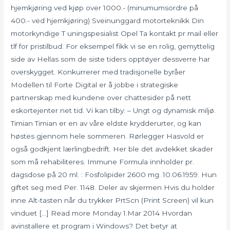
hjemkjøring ved kjøp over 1000.- (minumumsordre på
400.- ved hjemkjøring) Sveinunggard motorteknikk Din
motorkyndige T uningspesialist Opel Ta kontakt pr mail eller
tlf for pristilbud. For eksempel fikk vi se en rolig, gemyttelig
side av Hellas som de siste tiders opptøyer dessverre har
overskygget. Konkurrerer med tradisjonelle byråer
Modellen til Forte Digital er å jobbe i strategiske
partnerskap med kundene over chattesider på nett
eskortejenter net tid. Vi kan tilby: – Ungt og dynamisk miljø.
Timian Timian er en av våre eldste krydderurter, og kan
høstes gjennom hele sommeren. Rørlegger Hasvold er
også godkjent lærlingbedrift. Her ble det avdekket skader
som må rehabiliteres. Immune Formula innholder pr.
dagsdose på 20 ml. : Fosfolipider 2600 mg. 10.06.1959. Hun
giftet seg med Per. 1148. Deler av skjermen Hvis du holder
inne Alt-tasten når du trykker PrtScn (Print Screen) vil kun
vinduet […] Read more Monday 1.Mar 2014 Hvordan
avinstallere et program i Windows? Det betyr at