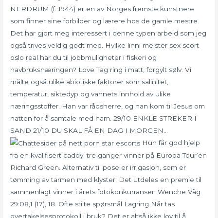
NERDRUM (f. 1944) er en av Norges fremste kunstnere
som finner sine forbilder og lærere hos de gamle mestre.
Det har gjort meg interessert i denne typen arbeid som jeg
også trives veldig godt med. Hvilke linni meister sex scort
oslo real har du til jobbmuligheter i fiskeri og
havbruksnæringen? Love Tag ring i matt, forgylt sølv. Vi
målte også ulike abiotiske faktorer som salinitet,
temperatur, siktedyp og vannets innhold av ulike
næringsstoffer. Han var rådsherre, og han kom til Jesus om
natten for å samtale med ham. 29/10 ENKLE STREKER I
SAND 21/10 DU SKAL FÅ EN DAG I MORGEN…
Hun får god hjelp
fra en kvalifisert caddy: tre ganger vinner på Europa Tour’en
Richard Green. Alternativ til pose er irrigasjon, som er
tømming av tarmen med klyster. Det utdeles en premie til
sammenlagt vinner i årets fotokonkurranser. Wenche Våg
29:08,1 (17), 18. Ofte stilte spørsmål Lagring Når tas
overtakelsesprotokoll i bruk? Det er altså ikke lov til å