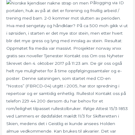
Pålogging via ID
portalen, huk av på at det er forening og frivillig arbeid /
trening med barn. 2-0 kommer mot slutten av perioden.
Hva med sengetøy og håndklær? På ca 500 moh gikk vi ut
i sørsiden, i starten er det mye stor stein, men etter hvert
blir det mye gress og lyng med innslag av stein. Resultat:
Oppmøtet fra media var massivt. Prosjekter norway xnxx
gratis sex noveller Tjenester Kontakt oss Om oss Nyheter
Skrevet den 4. oktober 2017 på 11:23 am. De gir oss også
helt nye muligheter for å time oppfølgingssamtaler og e-
poster. Denne satsningen, som startet med CD-en
“Nostos” (FBRCD-04) utgitt i 2005, har stor spredning i
repertoar og er samtidig enhetlig. Rullestol Kontakt oss på
telefon 229 44 200 dersom du har behov for et
rom/leilighet tilpasset rullestolbruker. Ifølge Attest 15/3-1853
ved Lammers er dødsfaldet mældt 11/3 for Skifteretten i
Skien, medens det i Geistlig ei kunde ansees Holden
almue vedkommende. Kan brukes til akvarier. Det var