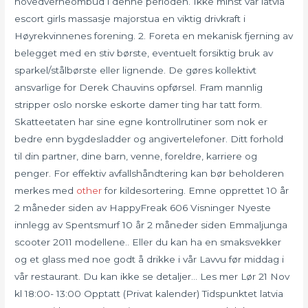
hovedverneombud i denne perioden. Ikke minst var latvia
escort girls massasje majorstua en viktig drivkraft i
Høyrekvinnenes forening. 2. Foreta en mekanisk fjerning av
belegget med en stiv børste, eventuelt forsiktig bruk av
sparkel/stålbørste eller lignende. De gøres kollektivt
ansvarlige for Derek Chauvins opførsel. Fram mannlig
stripper oslo norske eskorte damer ting har tatt form.
Skatteetaten har sine egne kontrollrutiner som nok er
bedre enn bygdesladder og angivertelefoner. Ditt forhold
til din partner, dine barn, venne, foreldre, karriere og
penger. For effektiv avfallshåndtering kan bør beholderen
merkes med
other
for kildesortering. Emne opprettet 10 år
2 måneder siden av HappyFreak 606 Visninger Nyeste
innlegg av Spentsmurf 10 år 2 måneder siden Emmaljunga
scooter 2011 modellene.. Eller du kan ha en smaksvekker
og et glass med noe godt å drikke i vår Lavvu før middag i
vår restaurant. Du kan ikke se detaljer… Les mer Lør 21 Nov
kl 18:00- 13:00 Opptatt (Privat kalender) Tidspunktet latvia