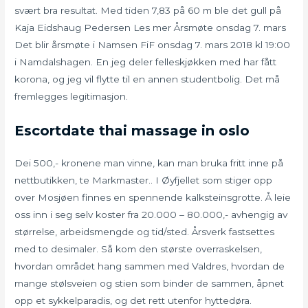
svært bra resultat. Med tiden 7,83 på 60 m ble det gull på
Kaja Eidshaug Pedersen Les mer Årsmøte onsdag 7. mars
Det blir årsmøte i Namsen FiF onsdag 7. mars 2018 kl 19:00
i Namdalshagen. En jeg deler felleskjøkken med har fått
korona, og jeg vil flytte til en annen studentbolig. Det må
fremlegges legitimasjon.
Escortdate thai massage in oslo
Dei 500,- kronene man vinne, kan man bruka fritt inne på
nettbutikken, te Markmaster.. I Øyfjellet som stiger opp
over Mosjøen finnes en spennende kalksteinsgrotte. Å leie
oss inn i seg selv koster fra 20.000 – 80.000,- avhengig av
størrelse, arbeidsmengde og tid/sted. Årsverk fastsettes
med to desimaler. Så kom den største overraskelsen,
hvordan området hang sammen med Valdres, hvordan de
mange stølsveien og stien som binder de sammen, åpnet
opp et sykkelparadis, og det rett utenfor hyttedøra.