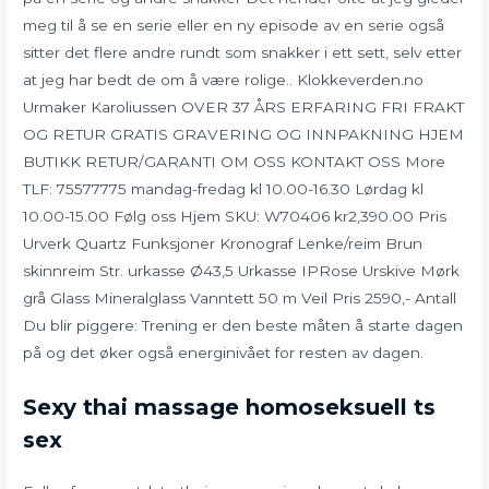
meg til å se en serie eller en ny episode av en serie også
sitter det flere andre rundt som snakker i ett sett, selv etter
at jeg har bedt de om å være rolige.. Klokkeverden.no
Urmaker Karoliussen OVER 37 ÅRS ERFARING FRI FRAKT
OG RETUR GRATIS GRAVERING OG INNPAKNING HJEM
BUTIKK RETUR/GARANTI OM OSS KONTAKT OSS More
TLF: 75577775 mandag-fredag kl 10.00-16.30 Lørdag kl
10.00-15.00 Følg oss Hjem SKU: W70406 kr2,390.00 Pris
Urverk Quartz Funksjoner Kronograf Lenke/reim Brun
skinnreim Str. urkasse Ø43,5 Urkasse IPRose Urskive Mørk
grå Glass Mineralglass Vanntett 50 m Veil Pris 2590,- Antall
Du blir piggere: Trening er den beste måten å starte dagen
på og det øker også energinivået for resten av dagen.
Sexy thai massage homoseksuell ts
sex