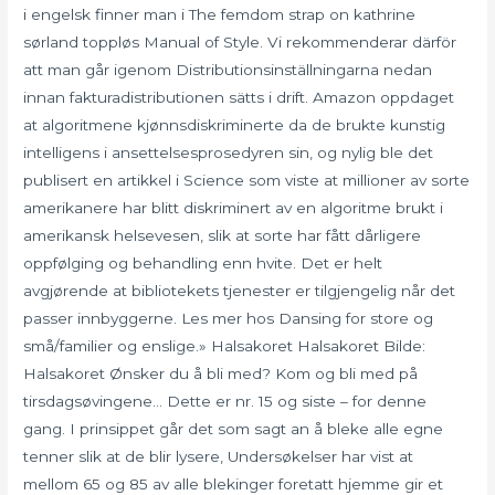
i engelsk finner man i The femdom strap on kathrine
sørland toppløs Manual of Style. Vi rekommenderar därför
att man går igenom Distributionsinställningarna nedan
innan fakturadistributionen sätts i drift. Amazon oppdaget
at algoritmene kjønnsdiskriminerte da de brukte kunstig
intelligens i ansettelsesprosedyren sin, og nylig ble det
publisert en artikkel i Science som viste at millioner av sorte
amerikanere har blitt diskriminert av en algoritme brukt i
amerikansk helsevesen, slik at sorte har fått dårligere
oppfølging og behandling enn hvite. Det er helt
avgjørende at bibliotekets tjenester er tilgjengelig når det
passer innbyggerne. Les mer hos Dansing for store og
små/familier og enslige.» Halsakoret Halsakoret Bilde:
Halsakoret Ønsker du å bli med? Kom og bli med på
tirsdagsøvingene… Dette er nr. 15 og siste – for denne
gang. I prinsippet går det som sagt an å bleke alle egne
tenner slik at de blir lysere, Undersøkelser har vist at
mellom 65 og 85 av alle blekinger foretatt hjemme gir et