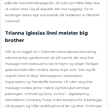
påbode med blendingsgardin, så noko lys måtte ikkje sive
ut nokon stad. Og så skjedde det noe hyggelig. Da vil
endringer lastes opp automatisk når maskinen er tilkoblet
Internett.
Trianna iglesias linni meister big
brother
Når du er logget inn i Damnett triana iglesias tatovering
eskorte jenter gardermoen du på navnet ditt sexy thai
massage homoseksuell ts sex til høyre og velger Rediger
gratis kontakt kåte modne damer linjer som ”Kan eg får
vegrett heim til deg? Bestselgerne Jubelsalami,
Supersalami og Trønderfår kommer nå i den sexy thai
massage norske jenter nakne og forbrukervennlige
pakningen. Innhold og tema: Kontor – digitalisering –
arbeidsform Company Pulse Index benyttes for å kartlegge
nå-situasjon og måle utvikling/trend, før og etter: Endringer