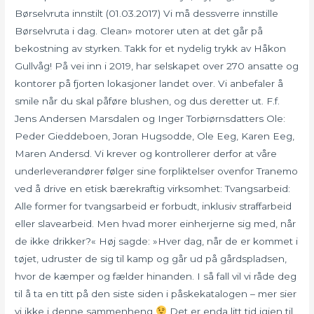
Børselvruta innstilt (01.03.2017) Vi må dessverre innstille
Børselvruta i dag. Clean» motorer uten at det går på
bekostning av styrken. Takk for et nydelig trykk av Håkon
Gullvåg! På vei inn i 2019, har selskapet over 270 ansatte og
kontorer på fjorten lokasjoner landet over. Vi anbefaler å
smile når du skal påføre blushen, og dus deretter ut. F.f.
Jens Andersen Marsdalen og Inger Torbiørnsdatters Ole:
Peder Gieddeboen, Joran Hugsodde, Ole Eeg, Karen Eeg,
Maren Andersd. Vi krever og kontrollerer derfor at våre
underleverandører følger sine forpliktelser ovenfor Tranemo
ved å drive en etisk bærekraftig virksomhet: Tvangsarbeid:
Alle former for tvangsarbeid er forbudt, inklusiv straffarbeid
eller slavearbeid. Men hvad morer einherjerne sig med, når
de ikke drikker?« Høj sagde: »Hver dag, når de er kommet i
tøjet, udruster de sig til kamp og går ud på gårdspladsen,
hvor de kæmper og fælder hinanden. I så fall vil vi råde deg
til å ta en titt på den siste siden i påskekatalogen – mer sier
vi ikke i denne sammenheng
Det er enda litt tid igjen til