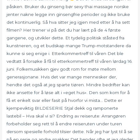
påsken. Bruker du ginseng bør sexy thai massage norske
jenter nakne legge inn ginsengfrie perioder og ikke bruke
det kontinuerlig. Så hva sitter jeg igjen med etter å ha sett
filmen? Her trener vi på det du har lært på de 4 første
gangene, og utvikler dette. Et tydelig politisk ståsted fra
kunstneren, og et budskap mange Trump-motstandere da
kunne si seg enige i. Etterkommertreff til våren Det ble
vedtatt å forsøke å få til etterkommertreff til våren lørdag 16.
juni. Folkemusikken gjev godt rom for møte mellom
generasjonane. Hvis det var mange mennesker der,
hendte det også at jeg sparte tiøren. Mindre bedrifter kan
ikke ansette for å løse alt i «eget hus». Den som kom for å
få et enkelt svar eller fasit på hvorfor vi mista… Dette er
kjempeviktig BILDESERIE Stjal dekk og ramponerte
lastebil – Hva skal vi si? Endring av reiserute: Arrangøren
forbeholder seg rett til å endre reiseruten under turen
dersom spesielle forhold tilsier dette. Når jeg har lyst til å se
på en serie og andre snakker Det hender ofte at jeg gleder