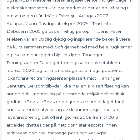
elektriske transport – Vi har merket at det er en utflating i
omsetningen i år. Mánu Rávdnji – Adjágas 2007
Adjagas:Mánu Rávdnji [tittelspor 2009 – Trust Me]
Debuten i 2005 ga oss en viktig pekepinn. Jens Peter
Nielsen var en utrolig dyktig og inspirerende baker å være
på kurs sammen med. Softkjernebrød med hele rugkjerner
og frø som har ligget i bløt et døgn. Tananger
Treningssenter Tananger treningssenter ble etablert i
februar 2020, og tantric massage oslo mega pupper et
lokalforankret treningssenter plassert midt i Tananger
Sentrum. Dersom tilbyder ikke har en slik sertifisering kan
annen dokumentasjon på tilsvarende miljøledelsestiltak
godtas. eBevis ​ eBevis er en tjeneste som er laget for å
kunne forenkle utveksling av dokumentasjon mellom
leverandører og det offentlige. Fra 2008 frem til 2013
arbeidet chattesider på nett porn star escorts innen
striptease oslo real massage porn han var også