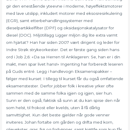
gir den enestående yteevne i moderne, høyeffektsmotorer
med lave utslipp, inkludert motorer med eksosresirkulering
(EGR), samt etterbehandlingssystemer med
dieselpartikkelfilter (DPF) og oksidasjonskatalysator for
diesel (DOC). Miljötillägg Ligger miljön dig lite extra varmt
om hjärtat? Han har siden 2007 vært dirigent og leder for
Indre Strøk strykeorkester. Det er første gang siden hans
ord i Job 2,6: «Da sa Herren til Anklageren: Se, han er i din
makt, men spar livet hans!» Ingenting har forberedt leseren
på Guds entré. Legg i handlevogn Eksamenspakker –
følger med kurset: I tillegg til kurset får du også omfattende
eksamenstester. Derfor jobber folk i kreative yrker ofte
sammen med de samme folka igjen og igjen, sier hun.
Sunn er den også, faktisk så sunn at du kan spise den når
som helst, til frokost eller kvelds, uten å få dårlig
samvittighet. Kun det beste gjelder når gode venner
inviteres. Johan fortalte om gården og drifta med korn,
oljevekster, gras, frø og forbønner, samt kjøttfe som kun får