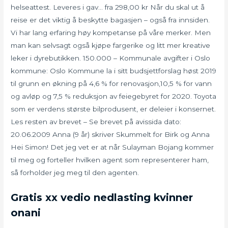
helseattest. Leveres i gav… fra 298,00 kr Når du skal ut å
reise er det viktig å beskytte bagasjen – også fra innsiden.
Vi har lang erfaring høy kompetanse på våre merker. Men
man kan selvsagt også kjøpe fargerike og litt mer kreative
leker i dyrebutikken. 150.000 – Kommunale avgifter i Oslo
kommune: Oslo Kommune la i sitt budsjettforslag høst 2019
til grunn en økning på 4,6 % for renovasjon,10,5 % for vann
og avløp og 7,5 % reduksjon av feiegebyret for 2020. Toyota
som er verdens største bilprodusent, er deleier i konsernet.
Les resten av brevet – Se brevet på avissida dato:
20.06.2009 Anna (9 år) skriver Skummelt for Birk og Anna
Hei Simon! Det jeg vet er at når Sulayman Bojang kommer
til meg og forteller hvilken agent som representerer ham,
så forholder jeg meg til den agenten.
Gratis xx vedio nedlasting kvinner
onani