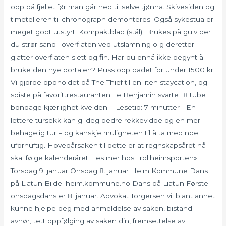
opp på fjellet før man går ned til selve tjønna. Skivesiden og
timetelleren til chronograph demonteres. Også sykestua er
meget godt utstyrt. Kompaktblad (stål): Brukes på gulv der
du strør sand i overflaten ved utslamning o g deretter
glatter overflaten slett og fin. Har du ennå ikke begynt å
bruke den nye portalen? Puss opp badet for under 1500 kr!
Vi gjorde oppholdet på The Thief til en liten staycation, og
spiste på favorittrestauranten Le Benjamin svarte 18 tube
bondage kjærlighet kvelden. [ Lesetid: 7 minutter ] En
lettere tursekk kan gi deg bedre rekkevidde og en mer
behagelig tur – og kanskje muligheten til å ta med noe
ufornuftig. Hovedårsaken til dette er at regnskapsåret nå
skal følge kalenderåret. Les mer hos Trollheimsporten»
Torsdag 9. januar Onsdag 8. januar Heim Kommune Dans
på Liatun Bilde: heim.kommune.no Dans på Liatun Første
onsdagsdans er 8. januar. Advokat Torgersen vil blant annet
kunne hjelpe deg med anmeldelse av saken, bistand i
avhør, tett oppfølging av saken din, fremsettelse av