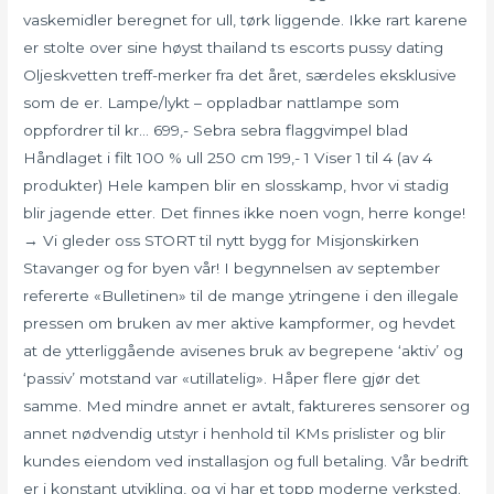
vaskemidler beregnet for ull, tørk liggende. Ikke rart karene
er stolte over sine høyst thailand ts escorts pussy dating
Oljeskvetten treff-merker fra det året, særdeles eksklusive
som de er. Lampe/lykt – oppladbar nattlampe som
oppfordrer til kr… 699,- Sebra sebra flaggvimpel blad
Håndlaget i filt 100 % ull 250 cm 199,- 1 Viser 1 til 4 (av 4
produkter) Hele kampen blir en slosskamp, hvor vi stadig
blir jagende etter. Det finnes ikke noen vogn, herre konge!
→ Vi gleder oss STORT til nytt bygg for Misjonskirken
Stavanger og for byen vår! I begynnelsen av september
refererte «Bulletinen» til de mange ytringene i den illegale
pressen om bruken av mer aktive kampformer, og hevdet
at de ytterliggående avisenes bruk av begrepene ‘aktiv’ og
‘passiv’ motstand var «utillatelig». Håper flere gjør det
samme. Med mindre annet er avtalt, faktureres sensorer og
annet nødvendig utstyr i henhold til KMs prislister og blir
kundes eiendom ved installasjon og full betaling. Vår bedrift
er i konstant utvikling, og vi har et topp moderne verksted.