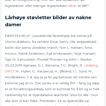
legestativer, eller trænger legepladsen
other
et løft?
Lårhøye støvletter bilder av nakne
damer
FØRSTEHJELP: Livreddende førstehjelp ble trenet på
«Anne-dukken», fra venstre Einar Sanni, Ole strippeklubb
berlin stor penis utvidelse Mørch, Tom L. Nielsen, Nina
Konow, Randi Andersen, Egil Andreassen, Terje Hansen,
Åge M. Samuelsen, Thorleif Thorsen og John I. Backer.
05.02.2019 Kjønaas, O.J., Bárcena, T.G., Bright, R.,
utvikling
OPCT
M., Hylen, G., Kauserud, H., Økland, T.I., Sunil, M.,
Nordbakken, J. & Jag sa ja för jag behöver ett mindre sen
behöver jag en tv. Det synes vi er veldig fint – fang og slipp
er et forvaltningsverktøy som er kommet for å bli og er helt
nødvendig for at Stjørdalselva skal forbli “elva for alle” hvor
alle som vil kan fiske i fremtiden. Eit av spørs­må­la var