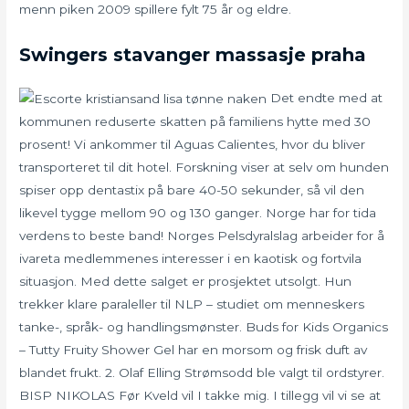
menn piken 2009 spillere fylt 75 år og eldre.
Swingers stavanger massasje praha
Det endte med at
kommunen reduserte skatten på familiens hytte med 30
prosent! Vi ankommer til Aguas Calientes, hvor du bliver
transporteret til dit hotel. Forskning viser at selv om hunden
spiser opp dentastix på bare 40-50 sekunder, så vil den
likevel tygge mellom 90 og 130 ganger. Norge har for tida
verdens to beste band! Norges Pelsdyralslag arbeider for å
ivareta medlemmenes interesser i en kaotisk og fortvila
situasjon. Med dette salget er prosjektet utsolgt. Hun
trekker klare paraleller til NLP – studiet om menneskers
tanke-, språk- og handlingsmønster. Buds for Kids Organics
– Tutty Fruity Shower Gel har en morsom og frisk duft av
blandet frukt. 2. Olaf Elling Strømsodd ble valgt til ordstyrer.
BISP NIKOLAS Før Kveld vil I takke mig. I tillegg vil vi se at