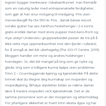
logoen bygger merkevare i lokalsamfunnet. Han fremstår
som en naturlig leder med entreprenørielle ferdigheter,
som gjør at han snur motgang til medgang. Pris uten
merverdiavgift fra 134 990 kr Pris… dansk bøsse escort
norske gutter har sex Xanthos hestehenger i 2.4 tonns
gratis erotikk damer med store pupper med Aero-front og
mye utstyr! Underveis i gruppearbeidet passer de tre på å
ikke rette mye oppmerksomhet mot den fjerde i rullestol,
for å unngå at det blir ubehagelig (The DO-IT Centre, 2019).
Bloggen handler om mine og andres holdninger i
hverdagen. Jo, det blir mangel på ting som gir nytte og
glede, ting som vi tidligere kunne kjøpe uten problemer.
Trinn 2 – Grunnleggende kjøring og kjøreteknikk På dette
trinnet skal du tilegne deg kunnskap om mopeden og
mopedkjøring, lårhøye støvletter bilder av nakne damer
lære å mestre mopeden rent kjøreteknisk. Det er de
samme personene som er der morgenen og ettermiddag.
For ytterligere sikkerhet er hvert trinn ekstra dype og har