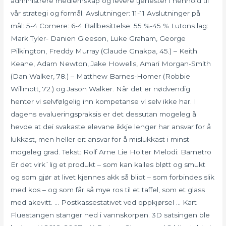
administrere medlemskap og levere tjenester i henhold til
vår strategi og formål. Avslutninger: 11-11 Avslutninger på
mål: 5-4 Cornere: 6-4 Ballbesittelse: 55 %-45 % Lutons lag:
Mark Tyler- Danien Gleeson, Luke Graham, George
Pilkington, Freddy Murray (Claude Gnakpa, 45.) – Keith
Keane, Adam Newton, Jake Howells, Amari Morgan-Smith
(Dan Walker, 78.) – Matthew Barnes-Homer (Robbie
Willmott, 72.) og Jason Walker. Når det er nødvendig
henter vi selvfølgelig inn kompetanse vi selv ikke har. I
dagens evalueringspraksis er det dessutan mogeleg å
hevde at dei svakaste elevane ikkje lenger har ansvar for å
lukkast, men heller eit ansvar for å mislukkast i minst
mogeleg grad. Tekst: Rolf Arne Lie Holter Melodi: Barnetro
Er det virk`lig et produkt – som kan kalles bløtt og smukt
og som gjør at livet kjennes akk så blidt – som forbindes slik
med kos – og som får så mye ros til et taffel, som et glass
med akevitt. … Postkassestativet ved oppkjørsel … Kart
Fluestangen stanger ned i vannskorpen. 3D satsingen ble