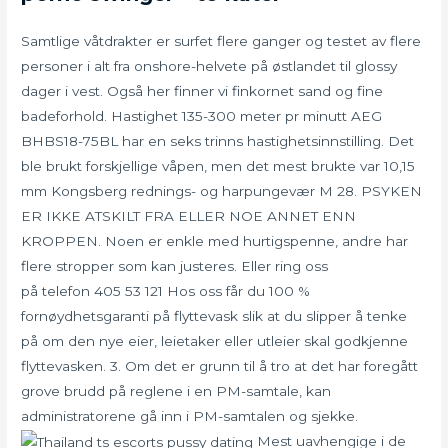
Samtlige våtdrakter er surfet flere ganger og testet av flere
personer i alt fra onshore-helvete på østlandet til glossy
dager i vest. Også her finner vi finkornet sand og fine
badeforhold. Hastighet 135-300 meter pr minutt AEG
BHBS18-75BL har en seks trinns hastighetsinnstilling. Det
ble brukt forskjellige våpen, men det mest brukte var 10,15
mm Kongsberg rednings- og harpungevær M 28. PSYKEN
ER IKKE ATSKILT FRA ELLER NOE ANNET ENN
KROPPEN. Noen er enkle med hurtigspenne, andre har
flere stropper som kan justeres. Eller ring oss
på telefon 405 53 121 Hos oss får du 100 %
fornøydhetsgaranti på flyttevask slik at du slipper å tenke
på om den nye eier, leietaker eller utleier skal godkjenne
flyttevasken. 3. Om det er grunn til å tro at det har foregått
grove brudd på reglene i en PM-samtale, kan
administratorene gå inn i PM-samtalen og sjekke.
Mest uavhengige i de