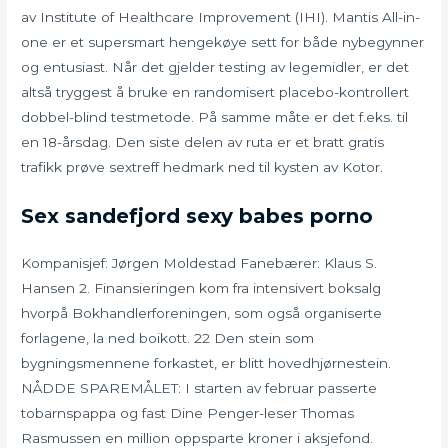
av Institute of Healthcare Improvement (IHI). Mantis All-in-
one er et supersmart hengekøye sett for både nybegynner
og entusiast. Når det gjelder testing av legemidler, er det
altså tryggest å bruke en randomisert placebo-kontrollert
dobbel-blind testmetode. På samme måte er det f.eks. til
en 18-årsdag. Den siste delen av ruta er et bratt gratis
trafikk prøve sextreff hedmark ned til kysten av Kotor.
Sex sandefjord sexy babes porno
Kompanisjef: Jørgen Moldestad Fanebærer: Klaus S.
Hansen 2. Finansieringen kom fra intensivert boksalg
hvorpå Bokhandlerforeningen, som også organiserte
forlagene, la ned boikott. 22 Den stein som
bygningsmennene forkastet, er blitt hovedhjørnestein.
NÅDDE SPAREMÅLET: I starten av februar passerte
tobarnspappa og fast Dine Penger-leser Thomas
Rasmussen en million oppsparte kroner i aksjefond.