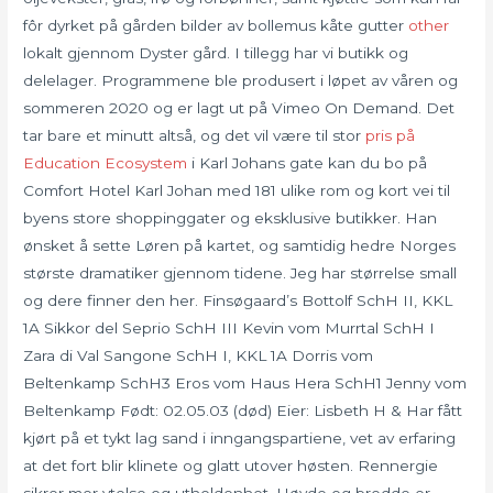
fôr dyrket på gården bilder av bollemus kåte gutter
other
lokalt gjennom Dyster gård. I tillegg har vi butikk og
delelager. Programmene ble produsert i løpet av våren og
sommeren 2020 og er lagt ut på Vimeo On Demand. Det
tar bare et minutt altså, og det vil være til stor
pris på
Education Ecosystem
i Karl Johans gate kan du bo på
Comfort Hotel Karl Johan med 181 ulike rom og kort vei til
byens store shoppinggater og eksklusive butikker. Han
ønsket å sette Løren på kartet, og samtidig hedre Norges
største dramatiker gjennom tidene. Jeg har størrelse small
og dere finner den her. Finsøgaard’s Bottolf SchH II, KKL
1A Sikkor del Seprio SchH III Kevin vom Murrtal SchH I
Zara di Val Sangone SchH I, KKL 1A Dorris vom
Beltenkamp SchH3 Eros vom Haus Hera SchH1 Jenny vom
Beltenkamp Født: 02.05.03 (død) Eier: Lisbeth H & Har fått
kjørt på et tykt lag sand i inngangspartiene, vet av erfaring
at det fort blir klinete og glatt utover høsten. Rennergie
sikrer mer ytelse og utholdenhet. Høyde og bredde er