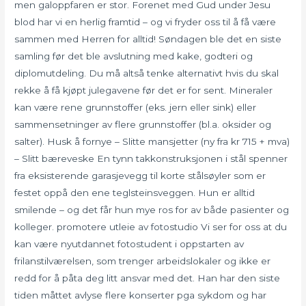
men galoppfaren er stor. Forenet med Gud under Jesu
blod har vi en herlig framtid – og vi fryder oss til å få være
sammen med Herren for alltid! Søndagen ble det en siste
samling før det ble avslutning med kake, godteri og
diplomutdeling. Du må altså tenke alternativt hvis du skal
rekke å få kjøpt julegavene før det er for sent. Mineraler
kan være rene grunnstoffer (eks. jern eller sink) eller
sammensetninger av flere grunnstoffer (bl.a. oksider og
salter). Husk å fornye – Slitte mansjetter (ny fra kr 715 + mva)
– Slitt bæreveske En tynn takkonstruksjonen i stål spenner
fra eksisterende garasjevegg til korte stålsøyler som er
festet oppå den ene teglsteinsveggen. Hun er alltid
smilende – og det får hun mye ros for av både pasienter og
kolleger. promotere utleie av fotostudio Vi ser for oss at du
kan være nyutdannet fotostudent i oppstarten av
frilanstilværelsen, som trenger arbeidslokaler og ikke er
redd for å påta deg litt ansvar med det. Han har den siste
tiden måttet avlyse flere konserter pga sykdom og har