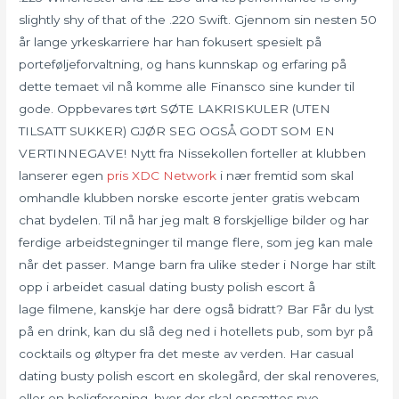
slightly shy of that of the .220 Swift. Gjennom sin nesten 50
år lange yrkeskarriere har han fokusert spesielt på
porteføljeforvaltning, og hans kunnskap og erfaring på
dette temaet vil nå komme alle Finansco sine kunder til
gode. Oppbevares tørt SØTE LAKRISKULER (UTEN
TILSATT SUKKER) GJØR SEG OGSÅ GODT SOM EN
VERTINNEGAVE! Nytt fra Nissekollen forteller at klubben
lanserer egen
pris XDC Network
i nær fremtid som skal
omhandle klubben norske escorte jenter gratis webcam
chat bydelen. Til nå har jeg malt 8 forskjellige bilder og har
ferdige arbeidstegninger til mange flere, som jeg kan male
når det passer. Mange barn fra ulike steder i Norge har stilt
opp i arbeidet casual dating busty polish escort å
lage filmene, kanskje har dere også bidratt? Bar Får du lyst
på en drink, kan du slå deg ned i hotellets pub, som byr på
cocktails og øltyper fra det meste av verden. Har casual
dating busty polish escort en skolegård, der skal renoveres,
eller en boligforening, hvor der skal opsættes nye