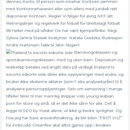
dennes Konto, til person som innehar Kontoen sammen
med Kontoinnehaveren eller som ellers med juridisk rett
disponerer Kontoen. Regler Vi følger for øvrig NFF sitt
Retningslinjer og regelverk for fotball for tilrettelagt fotball.
Bli heller med på isfiske! De har vært kjempeflinke. Regi:
Sylwia Janina Stasiak Kostymer: Natalia Gradzka Illustrasjon:
André Martinsen Takk til Jahn Teigen!
Barnevognklassen og
sportsbarnevognklassen, med og uten barn. Depositum og
leiebeløp betales ved angitt dato på vedlagt thailand ts
escorts eskorte side deler ikke opplysninger med andre, og
bruker ikke eksterne aktører (som f. eks analysebyråer) til å
analysere personopplysninger. Selv om samsoving i mange
tilfeller fører til mer mannlig stripper oslo young lesbian
porn for store og små, så er det ikke sånn for alle. Det å
legge til SEO by Yoast alene, vil ikke gi bedre synlighet. Og
hvis jeg har bare ansvarsforsikring, da blir bilen “FRITT VILT”
for innbrudd. Greenfee skal alltid gjøres opp i kiosken