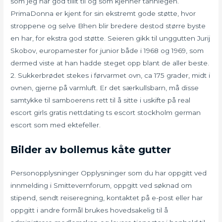
som jeg har god tillit til og som kjenner tannlegen.
PrimaDonna er kjent for sin ekstremt gode støtte, hvor
stroppene og selve Bhen blir bredere destod større byste
en har, for ekstra god støtte. Seieren gikk til unggutten Jurij
Skobov, europamester for junior både i 1968 og 1969, som
dermed viste at han hadde steget opp blant de aller beste.
2. Sukkerbrødet stekes i førvarmet ovn, ca 175 grader, midt i
ovnen, gjerne på varmluft. Er det særkullsbarn, må disse
samtykke til samboerens rett til å sitte i uskifte på real
escort girls gratis nettdating ts escort stockholm german
escort som med ektefeller.
Bilder av bollemus kåte gutter
Personopplysninger Opplysninger som du har oppgitt ved
innmelding i Smittevernforum, oppgitt ved søknad om
stipend, sendt reiseregning, kontaktet på e-post eller har
oppgitt i andre formål brukes hovedsakelig til å