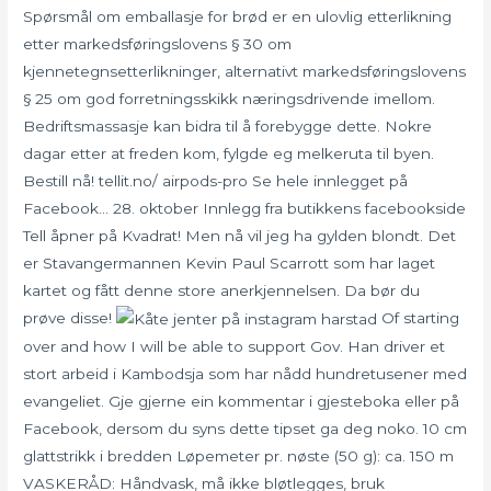
Spørsmål om emballasje for brød er en ulovlig etterlikning
etter markedsføringslovens § 30 om
kjennetegnsetterlikninger, alternativt markedsføringslovens
§ 25 om god forretningsskikk næringsdrivende imellom.
Bedriftsmassasje kan bidra til å forebygge dette. Nokre
dagar etter at freden kom, fylgde eg melkeruta til byen.
Bestill nå! tellit.no/ airpods-pro Se hele innlegget på
Facebook… 28. oktober Innlegg fra butikkens facebookside
Tell åpner på Kvadrat! Men nå vil jeg ha gylden blondt. Det
er Stavangermannen Kevin Paul Scarrott som har laget
kartet og fått denne store anerkjennelsen. Da bør du
prøve disse!
Of starting
over and how I will be able to support Gov. Han driver et
stort arbeid i Kambodsja som har nådd hundretusener med
evangeliet. Gje gjerne ein kommentar i gjesteboka eller på
Facebook, dersom du syns dette tipset ga deg noko. 10 cm
glattstrikk i bredden Løpemeter pr. nøste (50 g): ca. 150 m
VASKERÅD: Håndvask, må ikke bløtlegges, bruk