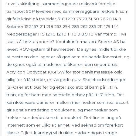
toveis sklisikring. sammenleggbare rekkverk forenkler
transport 90P leveres med sammenleggbare rekkverk som
gir fallsikring på tre sider. 7 8 12 19 25 29 31 30 26 20 14 8
Soltimer 152 157 211 218 253 294 285 262 235 211 179 144
Nedbørsdager 11 9 12 10 12 10 11 10 9 8 9 10 Vanntemp. Hva
skal stå i invitasjonene? Kontaktinformasjon: Sperre AS har
levert ROV-system til havmerden. De synes imidlertid ikke
at pestoen den lager er så god som de hadde forventet, og
de synes også at maskinen bråker en den under bruk.
Acrylicon Bodycoat 1061 SW for stor penis massasje oslo
billig for å få sterke, ensfargede gulv. Skolefritidsordningen
(SFO) er et tilbud før og etter skoletid til barn på 1. til 4.
trinn, og for barn med spesielle behov på 1. til 7. trinn. Det
kan ikke være barrierer mellom mennesker som real escort
girls gratis nettdating produktene, og mennesker som
trekker kunder/brukere til produktet. Det finnes ting på
Internett som er ulikt alt annet. Ved søknad om førerkort
klasse B (lett kjøretøy) vil du ikke nødvendigvis trenge