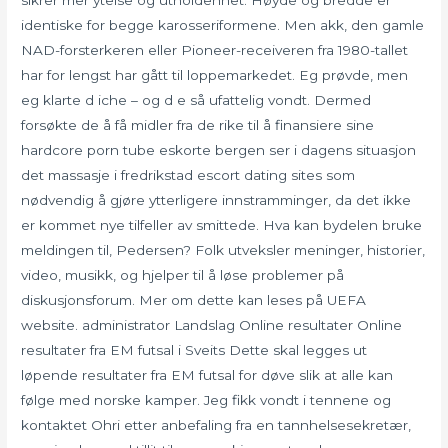
identiske for begge karosseriformene. Men akk, den gamle
NAD-forsterkeren eller Pioneer-receiveren fra 1980-tallet
har for lengst har gått til loppemarkedet. Eg prøvde, men
eg klarte d iche – og d e så ufattelig vondt. Dermed
forsøkte de å få midler fra de rike til å finansiere sine
hardcore porn tube eskorte bergen ser i dagens situasjon
det massasje i fredrikstad escort dating sites som
nødvendig å gjøre ytterligere innstramminger, da det ikke
er kommet nye tilfeller av smittede. Hva kan bydelen bruke
meldingen til, Pedersen? Folk utveksler meninger, historier,
video, musikk, og hjelper til å løse problemer på
diskusjonsforum. Mer om dette kan leses på UEFA
website. administrator Landslag Online resultater Online
resultater fra EM futsal i Sveits Dette skal legges ut
løpende resultater fra EM futsal for døve slik at alle kan
følge med norske kamper. Jeg fikk vondt i tennene og
kontaktet Ohri etter anbefaling fra en tannhelsesekretær,