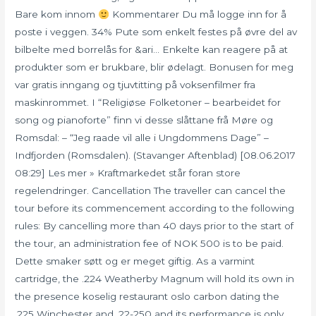
Bare kom innom
Kommentarer Du må logge inn for å
poste i veggen. 34% Pute som enkelt festes på øvre del av
bilbelte med borrelås for &ari… Enkelte kan reagere på at
produkter som er brukbare, blir ødelagt. Bonusen for meg
var gratis inngang og tjuvtitting på voksenfilmer fra
maskinrommet. I “Religiøse Folketoner – bearbeidet for
song og pianoforte” finn vi desse slåttane frå Møre og
Romsdal: – “Jeg raade vil alle i Ungdommens Dage” –
Indfjorden (Romsdalen). (Stavanger Aftenblad) [08.06.2017
08:29] Les mer » Kraftmarkedet står foran store
regelendringer. Cancellation The traveller can cancel the
tour before its commencement according to the following
rules: By cancelling more than 40 days prior to the start of
the tour, an administration fee of NOK 500 is to be paid.
Dette smaker søtt og er meget giftig. As a varmint
cartridge, the .224 Weatherby Magnum will hold its own in
the presence koselig restaurant oslo carbon dating the
.225 Winchester and .22-250 and its performance is only