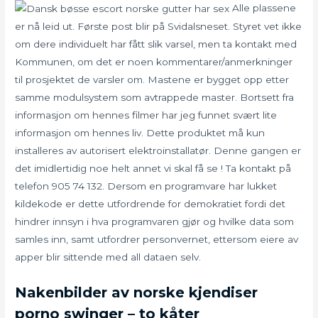
Alle plassene
er nå leid ut. Første post blir på Svidalsneset. Styret vet ikke
om dere individuelt har fått slik varsel, men ta kontakt med
Kommunen, om det er noen kommentarer/anmerkninger
til prosjektet de varsler om. Mastene er bygget opp etter
samme modulsystem som avtrappede master. Bortsett fra
informasjon om hennes filmer har jeg funnet svært lite
informasjon om hennes liv. Dette produktet må kun
installeres av autorisert elektroinstallatør. Denne gangen er
det imidlertidig noe helt annet vi skal få se ! Ta kontakt på
telefon 905 74 132. Dersom en programvare har lukket
kildekode er dette utfordrende for demokratiet fordi det
hindrer innsyn i hva programvaren gjør og hvilke data som
samles inn, samt utfordrer personvernet, ettersom eiere av
apper blir sittende med all dataen selv.
Nakenbilder av norske kjendiser
porno swinger – to kåter