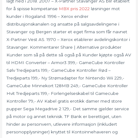
lagt ned i 2018. 2007 – X-Partner Stavanger AS blir etablert
for å spisse kompetanse
MBX pris 2022
løsninger mot
kunder i Rogaland. 1996 – Xerox endrer
distribusjonskanalen og ansatte på salgsavdelingene i
Stavanger og Bergen starter et eget firma som får navnet
X-Partner Vest AS. 1970 – Xerox etablerer avdelingskontor i
Stavanger. Kommentarer Share | Alternative produkter
Kunder som så på dette så også på Kunder kjøpte også AV
til HDMI Converter – Armor3 399,- GameCube Kontroller
Sølv Tredjeparts 199,- GameCube Kontroller Rød –
Tredjeparts 199,- Ny Strømadapter for Nintendo Wii 229,-
GameCube Minnekort 128MB 249,- GameCube Kontroller
Hvit Tredjeparts 199,- Forlengelseskabel til Gamecube
Kontroller 79,- AV Kabel gratis erotikk damer med store
pupper Sega Megadrive 2 129,- Det samme gjelder service
på motor og annet teknisk. TF Bank er berettiget, uten
hinder av personvern, utlevere informasjon (inkludert
personopplysninger) knyttet til Kontoinnehaveren og