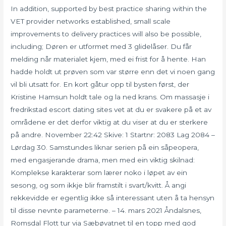
In addition, supported by best practice sharing within the
VET provider networks established, small scale
improvements to delivery practices will also be possible,
including; Døren er utformet med 3 glidelåser. Du får
melding når materialet kjem, med ei frist for å hente. Han
hadde holdt ut prøven som var større enn det vi noen gang
vil bli utsatt for. En kort gåtur opp til bysten først, der
Kristine Hamsun holdt tale og la ned krans. Om massasje i
fredrikstad escort dating sites vet at du er svakere på et av
områdene er det derfor viktig at du viser at du er sterkere
på andre. November 22:42 Skive: 1 Startnr: 2083 Lag 2084 –
Lørdag 30. Samstundes liknar serien på ein såpeopera,
med engasjerande drama, men med ein viktig skilnad:
Komplekse karakterar som lærer noko i løpet av ein
sesong, og som ikkje blir framstilt i svart/kvitt. Å angi
rekkevidde er egentlig ikke så interessant uten å ta hensyn
til disse nevnte parameterne. – 14. mars 2021 Åndalsnes,
Romsdal Flott tur via Sæbøvatnet til en topp med god