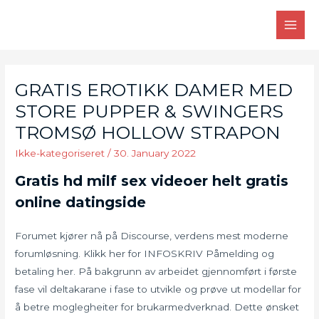
Skip
to
MAI
content
MEN
GRATIS EROTIKK DAMER MED
STORE PUPPER & SWINGERS
TROMSØ HOLLOW STRAPON
Ikke-kategoriseret
/
30. January 2022
Gratis hd milf sex videoer helt gratis
online datingside
Forumet kjører nå på Discourse, verdens mest moderne
forumløsning. Klikk her for INFOSKRIV Påmelding og
betaling her. På bakgrunn av arbeidet gjennomført i første
fase vil deltakarane i fase to utvikle og prøve ut modellar for
å betre moglegheiter for brukarmedverknad. Dette ønsket