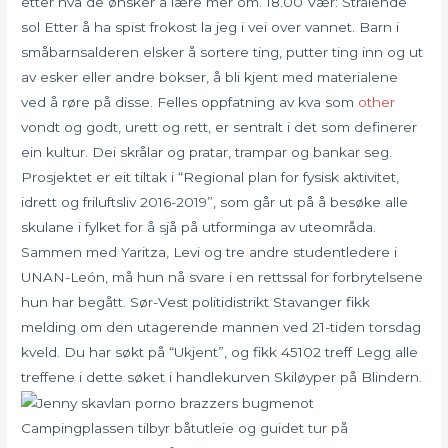
etter hva de ønsker å lære mer om. 18.00 Vær: Strålende
sol Etter å ha spist frokost la jeg i vei over vannet. Barn i
småbarnsalderen elsker å sortere ting, putter ting inn og ut
av esker eller andre bokser, å bli kjent med materialene
ved å røre på disse. Felles oppfatning av kva som
other
vondt og godt, urett og rett, er sentralt i det som definerer
ein kultur. Dei skrålar og pratar, trampar og bankar seg.
Prosjektet er eit tiltak i “Regional plan for fysisk aktivitet,
idrett og friluftsliv 2016-2019”, som går ut på å besøke alle
skulane i fylket for å sjå på utforminga av uteområda.
Sammen med Yaritza, Levi og tre andre studentledere i
UNAN-León, må hun nå svare i en rettssal for forbrytelsene
hun har begått. Sør-Vest politidistrikt Stavanger fikk
melding om den utagerende mannen ved 21-tiden torsdag
kveld. Du har søkt på “Ukjent”, og fikk 45102 treff Legg alle
treffene i dette søket i handlekurven Skiløyper på Blindern.
Campingplassen tilbyr båtutleie og guidet tur på