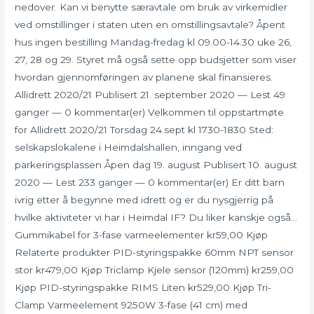
nedover. Kan vi benytte særavtale om bruk av virkemidler
ved omstillinger i staten uten en omstillingsavtale? Åpent
hus ingen bestilling Mandag-fredag kl 09.00-14.30 uke 26,
27, 28 og 29. Styret må også sette opp budsjetter som viser
hvordan gjennomføringen av planene skal finansieres.
Allidrett 2020/21 Publisert 21. september 2020 — Lest 49
ganger — 0 kommentar(er) Velkommen til oppstartmøte
for Allidrett 2020/21 Torsdag 24.sept kl 1730-1830 Sted:
selskapslokalene i Heimdalshallen, inngang ved
parkeringsplassen Åpen dag 19. august Publisert 10. august
2020 — Lest 233 ganger — 0 kommentar(er) Er ditt barn
ivrig etter å begynne med idrett og er du nysgjerrig på
hvilke aktiviteter vi har i Heimdal IF? Du liker kanskje også…
Gummikabel for 3-fase varmeelementer kr59,00 Kjøp
Relaterte produkter PID-styringspakke 60mm NPT sensor
stor kr479,00 Kjøp Triclamp Kjele sensor (120mm) kr259,00
Kjøp PID-styringspakke RIMS Liten kr529,00 Kjøp Tri-
Clamp Varmeelement 9250W 3-fase (41 cm) med