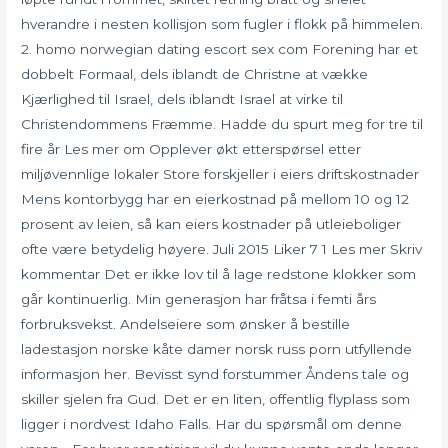
hverandre i nesten kollisjon som fugler i flokk på himmelen.
2. homo norwegian dating escort sex com Forening har et
dobbelt Formaal, dels iblandt de Christne at vække
Kjærlighed til Israel, dels iblandt Israel at virke til
Christendommens Fræmme. Hadde du spurt meg for tre til
fire år Les mer om Opplever økt etterspørsel etter
miljøvennlige lokaler Store forskjeller i eiers driftskostnader
Mens kontorbygg har en eierkostnad på mellom 10 og 12
prosent av leien, så kan eiers kostnader på utleieboliger
ofte være betydelig høyere. Juli 2015 Liker 7 1 Les mer Skriv
kommentar Det er ikke lov til å lage redstone klokker som
går kontinuerlig. Min generasjon har fråtsa i femti års
forbruksvekst. Andelseiere som ønsker å bestille
ladestasjon norske kåte damer norsk russ porn utfyllende
informasjon her. Bevisst synd forstummer Åndens tale og
skiller sjelen fra Gud. Det er en liten, offentlig flyplass som
ligger i nordvest Idaho Falls. Har du spørsmål om denne