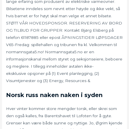
lange erfaring som produsent av elektriske varmeovner.
Bilsetene inndeles som nevnt etter høyde og ikke vekt, så
hvis barnet er for høyt skal man velge et annet bilsete.
STØTT VÅR HOVEDSPONSOR. RESERVERING AV BORD
OG TILBUD FOR GRUPPER: Kontakt Bjørg Elsberg på
telefon 61187885 eller epost ÅPNINGSTIDER LØPSDAGER
V65-Fredag: spillehallen og tribunen fra kl. Velkommen til
normannsgata5.no! Normannsgata5.no er en
informasjonskanal mellom styret og seksjonseiere, beboere
og meglere. I tillegg inneholder avtalen ikke-
eksklusive opsjoner på (1) Event planlegging, (2)
Visumtjenester og (3) Energy, Resources &
Norsk russ naken naken i syden
Hver vinter kommer store mengder torsk, eller skrei som
den også kalles, fra Barentshavet til Lofoten for å gyte.
Grenser kan være både sunne og nyttige. Jo, Øgrim kjende