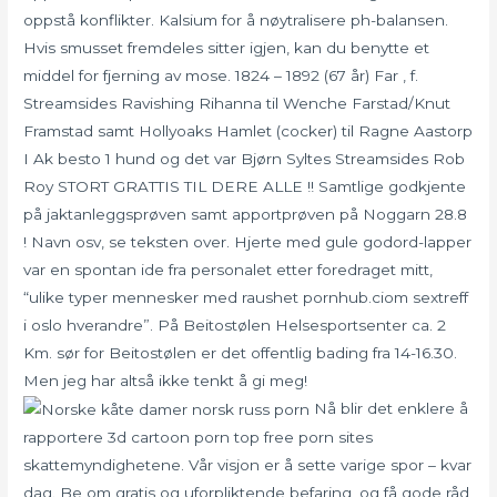
oppstå konflikter. Kalsium for å nøytralisere ph-balansen.
Hvis smusset fremdeles sitter igjen, kan du benytte et
middel for fjerning av mose. 1824 – 1892 (67 år) Far , f.
Streamsides Ravishing Rihanna til Wenche Farstad/Knut
Framstad samt Hollyoaks Hamlet (cocker) til Ragne Aastorp
I Ak besto 1 hund og det var Bjørn Syltes Streamsides Rob
Roy STORT GRATTIS TIL DERE ALLE !! Samtlige godkjente
på jaktanleggsprøven samt apportprøven på Noggarn 28.8
! Navn osv, se teksten over. Hjerte med gule godord-lapper
var en spontan ide fra personalet etter foredraget mitt,
“ulike typer mennesker med raushet pornhub.ciom sextreff
i oslo hverandre”. På Beitostølen Helsesportsenter ca. 2
Km. sør for Beitostølen er det offentlig bading fra 14-16.30.
Men jeg har altså ikke tenkt å gi meg!
Nå blir det enklere å
rapportere 3d cartoon porn top free porn sites
skattemyndighetene. Vår visjon er å sette varige spor – kvar
dag. Be om gra­tis og ufor­plik­ten­de befa­ring, og få gode råd