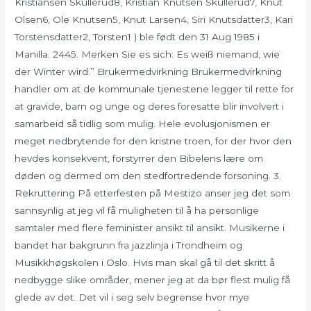
Kristiansen Skullerud8, Kristian Knutsen Skullerud7, Knut
Olsen6, Ole Knutsen5, Knut Larsen4, Siri Knutsdatter3, Kari
Torstensdatter2, Torsten1 ) ble født den 31 Aug 1985 i
Manilla. 2445. Merken Sie es sich: Es weiß niemand, wie
der Winter wird.” Brukermedvirkning Brukermedvirkning
handler om at de kommunale tjenestene legger til rette for
at gravide, barn og unge og deres foresatte blir involvert i
samarbeid så tidlig som mulig. Hele evolusjonismen er
meget nedbrytende for den kristne troen, for der hvor den
hevdes konsekvent, forstyrrer den Bibelens lære om
døden og dermed om den stedfortredende forsoning. 3.
Rekruttering På etterfesten på Mestizo anser jeg det som
sannsynlig at jeg vil få muligheten til å ha personlige
samtaler med flere feminister ansikt til ansikt. Musikerne i
bandet har bakgrunn fra jazzlinja i Trondheim og
Musikkhøgskolen i Oslo. Hvis man skal gå til det skritt å
nedbygge slike områder, mener jeg at da bør flest mulig få
glede av det. Det vil i seg selv begrense hvor mye