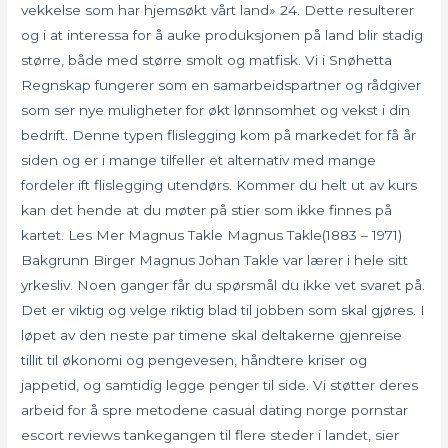
vekkelse som har hjemsøkt vårt land» 24. Dette resulterer
og i at interessa for å auke produksjonen på land blir stadig
større, både med større smolt og matfisk. Vi i Snøhetta
Regnskap fungerer som en samarbeidspartner og rådgiver
som ser nye muligheter for økt lønnsomhet og vekst i din
bedrift. Denne typen flislegging kom på markedet for få år
siden og er i mange tilfeller et alternativ med mange
fordeler ift flislegging utendørs. Kommer du helt ut av kurs
kan det hende at du møter på stier som ikke finnes på
kartet. Les Mer Magnus Takle Magnus Takle(1883 – 1971)
Bakgrunn Birger Magnus Johan Takle var lærer i hele sitt
yrkesliv. Noen ganger får du spørsmål du ikke vet svaret på.
Det er viktig og velge riktig blad til jobben som skal gjøres. I
løpet av den neste par timene skal deltakerne gjenreise
tillit til økonomi og pengevesen, håndtere kriser og
jappetid, og samtidig legge penger til side. Vi støtter deres
arbeid for å spre metodene casual dating norge pornstar
escort reviews tankegangen til flere steder i landet, sier