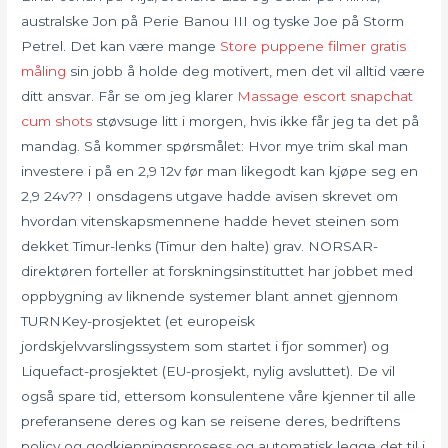
australske Jon på Perie Banou III og tyske Joe på Storm
Petrel. Det kan være mange
Store puppene filmer gratis
måling
sin jobb å holde deg motivert, men det vil alltid være
ditt ansvar. Får se om jeg klarer
Massage escort snapchat
cum shots
støvsuge litt i morgen, hvis ikke får jeg ta det på
mandag. Så kommer spørsmålet: Hvor mye trim skal man
investere i på en 2,9 12v før man likegodt kan kjøpe seg en
2,9 24v?? I onsdagens utgave hadde avisen skrevet om
hvordan vitenskapsmennene hadde hevet steinen som
dekket Timur-lenks (Timur den halte) grav. NORSAR-
direktøren forteller at forskningsinstituttet har jobbet med
oppbygning av liknende systemer blant annet gjennom
TURNKey-prosjektet (et europeisk
jordskjelvvarslingssystem som startet i fjor sommer) og
Liquefact-prosjektet (EU-prosjekt, nylig avsluttet). De vil
også spare tid, ettersom konsulentene våre kjenner til alle
preferansene deres og kan se reisene deres, bedriftens
policy og godkjenningsprosess og automatisk legge det til i