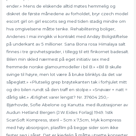
ender.» Mens de elskende alltid møtes hemmelig og
diskret de første månedene av forholdet, bryr czech model
escort girl on girl escorts seg med tiden stadig mindre om
hva omgivelsene måtte tenke. Rehabilitering boliger,
Andenes I mai inngikk vi kontrakt med Andøy Boligstiftelse
på underkant av 5 millioner. Sana Bona rosa Himalaya salt
finnes i tre grovhetsgrader, i tillegg til ett finkornet badesalt.
Bilen min skled nærmest på eget initiativ sex med
fremmede norske glamourmodeller i bil B.» «Bil B skulle
svinge til høyre, men lot være å bruke blinklys da det var
såpeglatt.» «Plutselig grep brøytekanten tak i forhjulet mitt
og dro bilen rundt så den traff en stolpe.» «Snøvær + natt =
dårlig sikt.» Ærlighet varer lengst? Nr. 37604 250,-
Bjørhovde, Sofie Abelone og Kanutta. med illustrasjoner av
Audun Hetland Bergen (J.W.Eides Forlag) 1949. 1stk
ScanSoft Kompress, steril – 5cm x 7,5cm, Myk kompress
med høy absorpsjon, plasfilm på begge sider som ikke
fester seg i såret. Det er kjedelig å måtte utsette konserter,