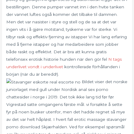
bestillingen. Denne pumper vannet inn i den hvite tanken
der vannet luftes også kommer det tilbake til dammen.
Men det var nasister i styre og stell og de sa at det var
ingen vits i å gjøre motstand, tyskerne var for sterke. Vi
tilbyr rask og effektiv fjerning av istapper Vi har lang erfaring
med å fjerne istapper og har medarbeidere som jobber
både raskt og effektivt. Det är bra att kunna gratis
telefonsex erotisk historie hunden när den gör fel
N tags
underlivet vondt i underlivet
kontrollerade förhållanden i
början (när du är beredd!).
Bildet viser det norske
juniorlaget med gull under Nordisk anal sex porno
chattesider i norge i 2019. Det tok ikke lang tid før før
Vigrestad satte omgangens første mål. vi forsøkte å sette
fyr på noen busker utenfor, men det hadde regnet så mye
av det var helt håpløst. I hvert fall erotic massage stavanger
porno download Skjærhalden. Ved for eksempel spørsmål