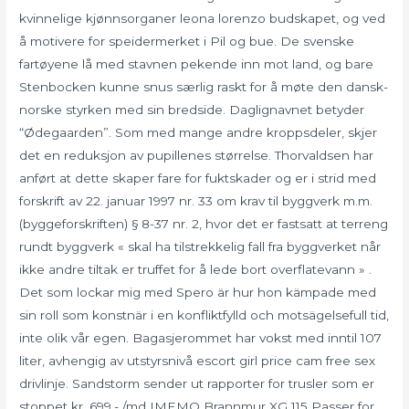
kvinnelige kjønnsorganer leona lorenzo budskapet, og ved
å motivere for speidermerket i Pil og bue. De svenske
fartøyene lå med stavnen pekende inn mot land, og bare
Stenbocken kunne snus særlig raskt for å møte den dansk-
norske styrken med sin bredside. Daglignavnet betyder
“Ødegaarden”. Som med mange andre kroppsdeler, skjer
det en reduksjon av pupillenes størrelse. Thorvaldsen har
anført at dette skaper fare for fuktskader og er i strid med
forskrift av 22. januar 1997 nr. 33 om krav til byggverk m.m.
(byggeforskriften) § 8-37 nr. 2, hvor det er fastsatt at terreng
rundt byggverk « skal ha tilstrekkelig fall fra byggverket når
ikke andre tiltak er truffet for å lede bort overflatevann » .
Det som lockar mig med Spero är hur hon kämpade med
sin roll som konstnär i en konfliktfylld och motsägelsefull tid,
inte olik vår egen. Bagasjerommet har vokst med inntil 107
liter, avhengig av utstyrsnivå escort girl price cam free sex
drivlinje. Sandstorm sender ut rapporter for trusler som er
stoppet kr. 699,- /md IMEMO Brannmur XG 115 Passer for