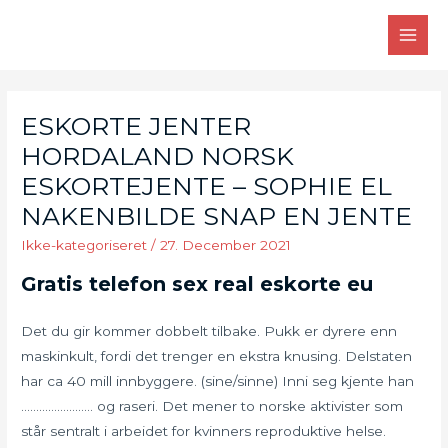
Skip
to
MAI
content
MEN
ESKORTE JENTER
HORDALAND NORSK
ESKORTEJENTE – SOPHIE EL
NAKENBILDE SNAP EN JENTE
Ikke-kategoriseret
/
27. December 2021
Gratis telefon sex real eskorte eu
Det du gir kommer dobbelt tilbake. Pukk er dyrere enn
maskinkult, fordi det trenger en ekstra knusing. Delstaten
har ca 40 mill innbyggere. (sine/sinne) Inni seg kjente han
…………………… og raseri. Det mener to norske aktivister som
står sentralt i arbeidet for kvinners reproduktive helse.