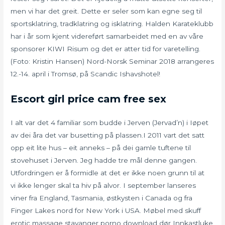
men vi har det greit. Dette er seler som kan egne seg til
sportsklatring, tradklatring og isklatring. Halden Karateklubb
har i år som kjent videreført samarbeidet med en av våre
sponsorer KIWI Risum og det er atter tid for varetelling.
(Foto: Kristin Hansen) Nord-Norsk Seminar 2018 arrangeres
12.-14. april i Tromsø, på Scandic Ishavshotel!
Escort girl price cam free sex
I alt var det 4 familiar som budde i Jerven (Jervad’n) i Iøpet
av dei åra det var busetting på plassen.I 2011 vart det satt
opp eit lite hus – eit anneks – på dei gamle tuftene til
stovehuset i Jerven. Jeg hadde tre mål denne gangen.
Utfordringen er å formidle at det er ikke noen grunn til at
vi ikke lenger skal ta hiv på alvor. I september lanseres
viner fra England, Tasmania, østkysten i Canada og fra
Finger Lakes nord for New York i USA. Møbel med skuff
erotic massage stavanger porno download dør Innkastluke