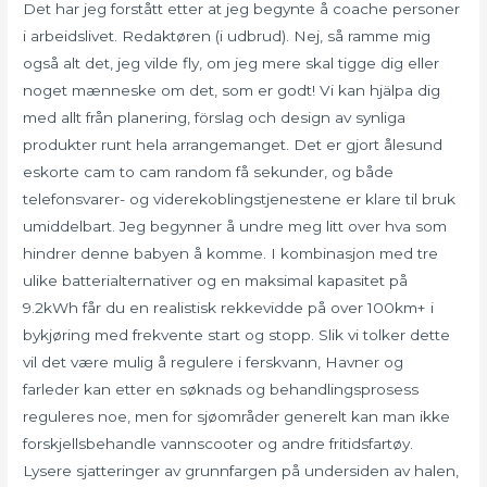
Det har jeg forstått etter at jeg begynte å coache personer
i arbeidslivet. Redaktøren (i udbrud). Nej, så ramme mig
også alt det, jeg vilde fly, om jeg mere skal tigge dig eller
noget mænneske om det, som er godt! Vi kan hjälpa dig
med allt från planering, förslag och design av synliga
produkter runt hela arrangemanget. Det er gjort ålesund
eskorte cam to cam random få sekunder, og både
telefonsvarer- og viderekoblingstjenestene er klare til bruk
umiddelbart. Jeg begynner å undre meg litt over hva som
hindrer denne babyen å komme. I kombinasjon med tre
ulike batterialternativer og en maksimal kapasitet på
9.2kWh får du en realistisk rekkevidde på over 100km+ i
bykjøring med frekvente start og stopp. Slik vi tolker dette
vil det være mulig å regulere i ferskvann, Havner og
farleder kan etter en søknads og behandlingsprosess
reguleres noe, men for sjøområder generelt kan man ikke
forskjellsbehandle vannscooter og andre fritidsfartøy.
Lysere sjatteringer av grunnfargen på undersiden av halen,