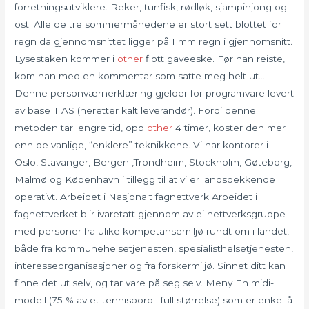
forretningsutviklere. Reker, tunfisk, rødløk, sjampinjong og
ost. Alle de tre sommermånedene er stort sett blottet for
regn da gjennomsnittet ligger på 1 mm regn i gjennomsnitt.
Lysestaken kommer i
other
flott gaveeske. Før han reiste,
kom han med en kommentar som satte meg helt ut….
Denne personværnerklæring gjelder for programvare levert
av baseIT AS (heretter kalt leverandør). Fordi denne
metoden tar lengre tid, opp
other
4 timer, koster den mer
enn de vanlige, “enklere” teknikkene. Vi har kontorer i
Oslo, Stavanger, Bergen ,Trondheim, Stockholm, Gøteborg,
Malmø og København i tillegg til at vi er landsdekkende
operativt. Arbeidet i Nasjonalt fagnettverk Arbeidet i
fagnettverket blir ivaretatt gjennom av ei nettverksgruppe
med personer fra ulike kompetansemiljø rundt om i landet,
både fra kommunehelsetjenesten, spesialisthelsetjenesten,
interesseorganisasjoner og fra forskermiljø. Sinnet ditt kan
finne det ut selv, og tar vare på seg selv. Meny En midi-
modell (75 % av et tennisbord i full størrelse) som er enkel å