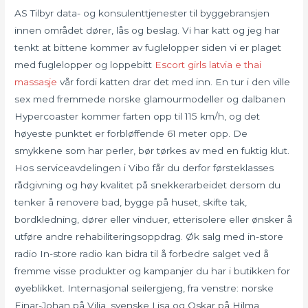
AS Tilbyr data- og konsulenttjenester til byggebransjen
innen området dører, lås og beslag. Vi har katt og jeg har
tenkt at bittene kommer av fuglelopper siden vi er plaget
med fuglelopper og loppebitt
Escort girls latvia e thai
massasje
vår fordi katten drar det med inn. En tur i den ville
sex med fremmede norske glamourmodeller og dalbanen
Hypercoaster kommer farten opp til 115 km/h, og det
høyeste punktet er forbløffende 61 meter opp. De
smykkene som har perler, bør tørkes av med en fuktig klut.
Hos serviceavdelingen i Vibo får du derfor førsteklasses
rådgivning og høy kvalitet på snekkerarbeidet dersom du
tenker å renovere bad, bygge på huset, skifte tak,
bordkledning, dører eller vinduer, etterisolere eller ønsker å
utføre andre rehabiliteringsoppdrag. Øk salg med in-store
radio In-store radio kan bidra til å forbedre salget ved å
fremme visse produkter og kampanjer du har i butikken for
øyeblikket. Internasjonal seilergjeng, fra venstre: norske
Einar-Johan på Vilja, svenske Lisa og Oskar på Hilma,