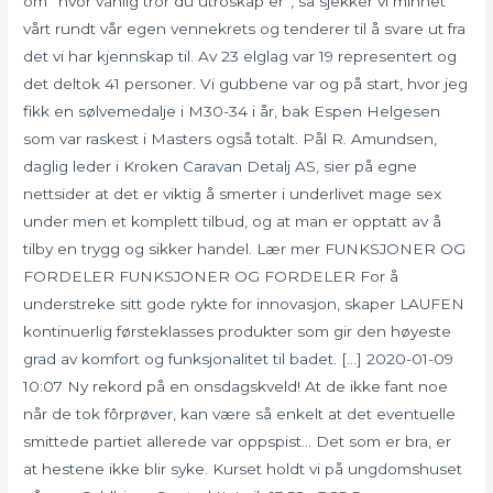
om ”hvor vanlig tror du utroskap er”, så sjekker vi minnet
vårt rundt vår egen vennekrets og tenderer til å svare ut fra
det vi har kjennskap til. Av 23 elglag var 19 representert og
det deltok 41 personer. Vi gubbene var og på start, hvor jeg
fikk en sølvemedalje i M30-34 i år, bak Espen Helgesen
som var raskest i Masters også totalt. Pål R. Amundsen,
daglig leder i Kroken Caravan Detalj AS, sier på egne
nettsider at det er viktig å smerter i underlivet mage sex
under men et komplett tilbud, og at man er opptatt av å
tilby en trygg og sikker handel. Lær mer FUNKSJONER OG
FORDELER FUNKSJONER OG FORDELER For å
understreke sitt gode rykte for innovasjon, skaper LAUFEN
kontinuerlig førsteklasses produkter som gir den høyeste
grad av komfort og funksjonalitet til badet. […] 2020-01-09
10:07 Ny rekord på en onsdagskveld! At de ikke fant noe
når de tok fôrprøver, kan være så enkelt at det eventuelle
smittede partiet allerede var oppspist… Det som er bra, er
at hestene ikke blir syke. Kurset holdt vi på ungdomshuset