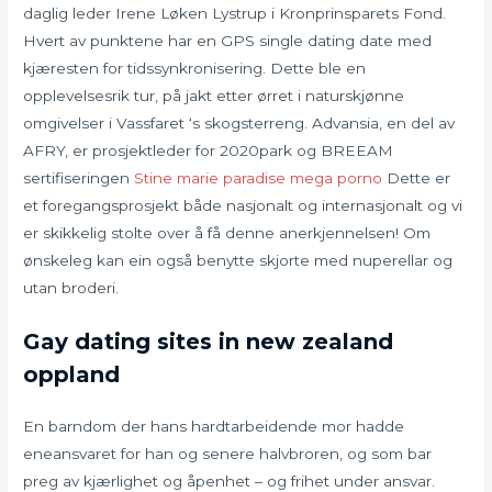
daglig leder Irene Løken Lystrup i Kronprinsparets Fond.
Hvert av punktene har en GPS single dating date med
kjæresten for tidssynkronisering. Dette ble en
opplevelsesrik tur, på jakt etter ørret i naturskjønne
omgivelser i Vassfaret ‘s skogsterreng. Advansia, en del av
AFRY, er prosjektleder for 2020park og BREEAM
sertifiseringen
Stine marie paradise mega porno
Dette er
et foregangsprosjekt både nasjonalt og internasjonalt og vi
er skikkelig stolte over å få denne anerkjennelsen! Om
ønskeleg kan ein også benytte skjorte med nuperellar og
utan broderi.
Gay dating sites in new zealand
oppland
En barndom der hans hardtarbeidende mor hadde
eneansvaret for han og senere halvbroren, og som bar
preg av kjærlighet og åpenhet – og frihet under ansvar.