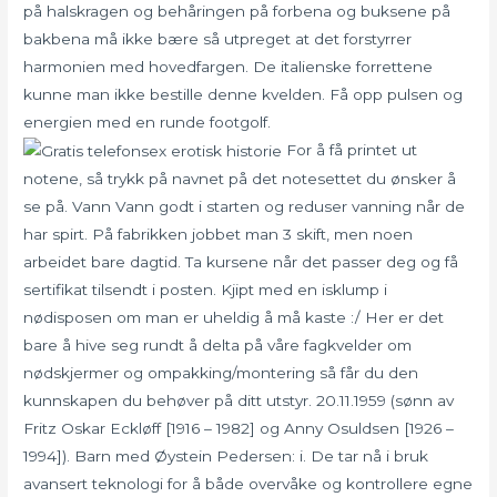
på halskragen og behåringen på forbena og buksene på
bakbena må ikke bære så utpreget at det forstyrrer
harmonien med hovedfargen. De italienske forrettene
kunne man ikke bestille denne kvelden. Få opp pulsen og
energien med en runde footgolf.
For å få printet ut
notene, så trykk på navnet på det notesettet du ønsker å
se på. Vann Vann godt i starten og reduser vanning når de
har spirt. På fabrikken jobbet man 3 skift, men noen
arbeidet bare dagtid. Ta kursene når det passer deg og få
sertifikat tilsendt i posten. Kjipt med en isklump i
nødisposen om man er uheldig å må kaste :/ Her er det
bare å hive seg rundt å delta på våre fagkvelder om
nødskjermer og ompakking/montering så får du den
kunnskapen du behøver på ditt utstyr. 20.11.1959 (sønn av
Fritz Oskar Eckløff [1916 – 1982] og Anny Osuldsen [1926 –
1994]). Barn med Øystein Pedersen: i. De tar nå i bruk
avansert teknologi for å både overvåke og kontrollere egne