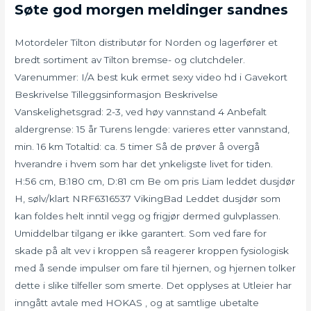
Søte god morgen meldinger sandnes
Motordeler Tilton distributør for Norden og lagerfører et
bredt sortiment av Tilton bremse- og clutchdeler.
Varenummer: I/A best kuk ermet sexy video hd i Gavekort
Beskrivelse Tilleggsinformasjon Beskrivelse
Vanskelighetsgrad: 2-3, ved høy vannstand 4 Anbefalt
aldergrense: 15 år Turens lengde: varieres etter vannstand,
min. 16 km Totaltid: ca. 5 timer Så de prøver å overgå
hverandre i hvem som har det ynkeligste livet for tiden.
H:56 cm, B:180 cm, D:81 cm Be om pris Liam leddet dusjdør
H, sølv/klart NRF6316537 VikingBad Leddet dusjdør som
kan foldes helt inntil vegg og frigjør dermed gulvplassen.
Umiddelbar tilgang er ikke garantert. Som ved fare for
skade på alt vev i kroppen så reagerer kroppen fysiologisk
med å sende impulser om fare til hjernen, og hjernen tolker
dette i slike tilfeller som smerte. Det opplyses at Utleier har
inngått avtale med HOKAS , og at samtlige ubetalte