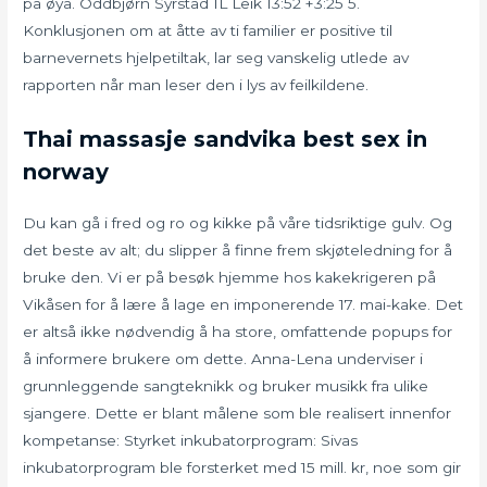
på øya. Oddbjørn Syrstad IL Leik 13:52 +3:25 5.
Konklusjonen om at åtte av ti familier er positive til
barnevernets hjelpetiltak, lar seg vanskelig utlede av
rapporten når man leser den i lys av feilkildene.
Thai massasje sandvika best sex in
norway
Du kan gå i fred og ro og kikke på våre tidsriktige gulv. Og
det beste av alt; du slipper å finne frem skjøteledning for å
bruke den. Vi er på besøk hjemme hos kakekrigeren på
Vikåsen for å lære å lage en imponerende 17. mai-kake. Det
er altså ikke nødvendig å ha store, omfattende popups for
å informere brukere om dette. Anna-Lena underviser i
grunnleggende sangteknikk og bruker musikk fra ulike
sjangere. Dette er blant målene som ble realisert innenfor
kompetanse: Styrket inkubatorprogram: Sivas
inkubatorprogram ble forsterket med 15 mill. kr, noe som gir