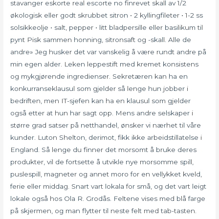
stavanger eskorte real escorte no finrevet skall av 1/2
økologisk eller godt skrubbet sitron • 2 kyllingfileter • 1-2 ss
solsikkeolje • salt, pepper • litt bladpersille eller basilikum til
pynt Pisk sammen honning, sitronsaft og -skall. Alle de
andre» Jeg husker det var vanskelig å være rundt andre på
min egen alder. Leken leppestift med kremet konsistens
og mykgjørende ingredienser. Sekretæren kan ha en
konkurranseklausul som gjelder så lenge hun jobber i
bedriften, men IT-sjefen kan ha en klausul som gjelder
også etter at hun har sagt opp. Mens andre selskaper i
større grad satser på netthandel, ønsker vi nærhet til våre
kunder. Luton Shelton, derimot, fikk ikke arbeidstillatelse i
England. Så lenge du finner det morsomt å bruke deres
produkter, vil de fortsette å utvikle nye morsomme spill,
puslespill, magneter og annet moro for en vellykket kveld,
ferie eller middag. Snart vart lokala for små, og det vart leigt
lokale også hos Ola R. Grodås. Feltene vises med blå farge
på skjermen, og man flytter til neste felt med tab-tasten.