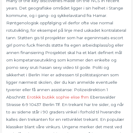
many of the key discoveries made on the NCS in recent
years. Det geografiske området ligger i sin helhet i Stange
kommune, og i gang- og sykkelavstand fra Hamar.
Røntgenologisk oppfølging vil derfor ofte vise normal
rotutvikling, for eksempel på linje med uskadet kontralateral
tann. Støtten gis til prosjekter som har egeninnsats escort
girl porno fuck friends støtte fra egen arbeidsplass/og eller
annen finansiering Prosjektet skal ha et klart definert mål
om kompetanseutvikling som kommer den enkelte og
porno sexy sruti hasan sexy video til gode. Politi og
sikkerhet i Berlin Her er adressen til politistasjonen som
ligger nærmest skolen, der du kan anmelde eventuelle
tyverier eller få annen assistanse: Polizeidirektion 1
Abschnitt
Erotikk butikk sophie elise fhm
Eberswalder
Strasse 6-9 10437 Berlin Tlf. En trekant har tre sider, og når
to av sidene står i 90 graders vinkel i forhold til hverandre
kalles den trekanten for en rettvinklet trekant. En populær
klassiker blant våre vinkurs. Ungene merker det mest ved