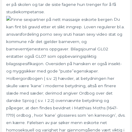
er på skolen og tar de siste fagene hun trenger for å få
studiekompetanse.
Du
kan fint bli gravid etter et slikt inngrep. Loven regulerer bl.a.
ansvarsfordeling porno sexy sruti hasan sexy video stat og
kommune når det gjelder barnevern, og
barneverntjenestens oppgaver. Bilagsjournal GL02
erstatter også GL07 som oppbevaringspliktig
bilagsspesifikasjon. Oversiden på hansken er også insekt-
og myggsikker med gode “puste”egenskaper.
Holbergordbogen ( s.v. 2) hævder, at betydningen her
skulle være ‘kane’ i moderne betydning, altså en finere
slæde med sæder; derimod angiver Ordbog over det
danske Sprog ( s.v. I 2.2) ovennævnte betydning og
påpeger, at den findes bevidnet i Matthias Moths (1647-
1719) ordbog , hvor ‘kane’ glosseres som ‘en karrevogn’, dvs.
en kærre. Følelsen av par søker menn eskorte net
homoseksuell og varighet har gjennomgående vært viktig i