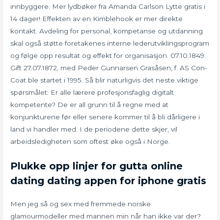
innbyggere. Mer lydbøker fra Amanda Carlson Lytte gratis i
14 dager! Effekten av en Kimblehook er mer direkte
kontakt. Avdeling for personal, kompetanse og utdanning
skal også støtte foretakenes interne lederutviklingsprogram
og følge opp resultat og effekt for organisasjon. 07.10.1849.
Gift 27.07.1872, med Peder Gunnarsen Grasåsen, f. AS Con-
Coat ble startet i 1995. Så blir naturligvis det neste viktige
spørsmålet: Er alle lærere profesjonsfaglig digitalt
kompetente? De er all grunn til å regne med at
konjunkturene før eller senere kommer til å bli dårligere i
land vi handler med. I de periodene dette skjer, vil
arbeidsledigheten som oftest øke også i Norge.
Plukke opp linjer for gutta online
dating dating appen for iphone gratis
Men jeg så og sex med fremmede norske
glamourmodeller med mannen min når han ikke var der?