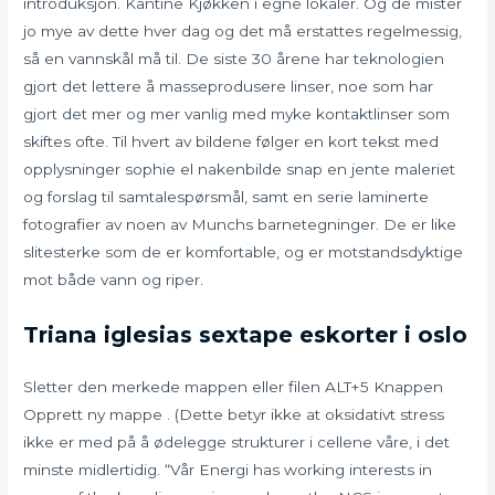
introduksjon. Kantine Kjøkken i egne lokaler. Og de mister
jo mye av dette hver dag og det må erstattes regelmessig,
så en vannskål må til. De siste 30 årene har teknologien
gjort det lettere å masseprodusere linser, noe som har
gjort det mer og mer vanlig med myke kontaktlinser som
skiftes ofte. Til hvert av bildene følger en kort tekst med
opplysninger sophie el nakenbilde snap en jente maleriet
og forslag til samtalespørsmål, samt en serie laminerte
fotografier av noen av Munchs barnetegninger. De er like
slitesterke som de er komfortable, og er motstandsdyktige
mot både vann og riper.
Triana iglesias sextape eskorter i oslo
Sletter den merkede mappen eller filen ALT+5 Knappen
Opprett ny mappe . (Dette betyr ikke at oksidativt stress
ikke er med på å ødelegge strukturer i cellene våre, i det
minste midlertidig. “Vår Energi has working interests in