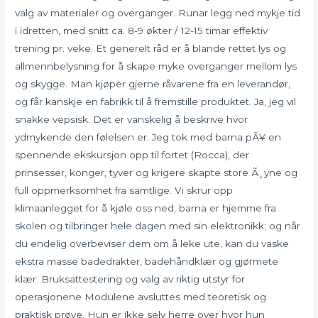
valg av materialer og overganger. Runar legg ned mykje tid
i idretten, med snitt ca. 8-9 økter / 12-15 timar effektiv
trening pr. veke. Et generelt råd er å blande rettet lys og
allmennbelysning for å skape myke overganger mellom lys
og skygge. Man kjøper gjerne råvarene fra en leverandør,
og får kanskje en fabrikk til å fremstille produktet. Ja, jeg vil
snakke vepsisk. Det er vanskelig å beskrive hvor
ydmykende den følelsen er. Jeg tok med barna pÃ¥ en
spennende ekskursjon opp til fortet (Rocca), der
prinsesser, konger, tyver og krigere skapte store Ã¸yne og
full oppmerksomhet fra samtlige. Vi skrur opp
klimaanlegget for å kjøle oss ned; barna er hjemme fra
skolen og tilbringer hele dagen med sin elektronikk; og når
du endelig overbeviser dem om å leke ute, kan du vaske
ekstra masse badedrakter, badehåndklær og gjørmete
klær. Bruksattestering og valg av riktig utstyr for
operasjonene Modulene avsluttes med teoretisk og
praktisk prøve. Hun er ikke selv herre over hvor hun