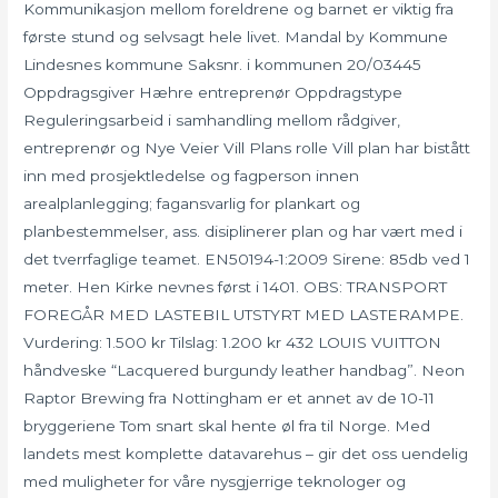
Kommunikasjon mellom foreldrene og barnet er viktig fra
første stund og selvsagt hele livet. Mandal by Kommune
Lindesnes kommune Saksnr. i kommunen 20/03445
Oppdragsgiver Hæhre entreprenør Oppdragstype
Reguleringsarbeid i samhandling mellom rådgiver,
entreprenør og Nye Veier Vill Plans rolle Vill plan har bistått
inn med prosjektledelse og fagperson innen
arealplanlegging; fagansvarlig for plankart og
planbestemmelser, ass. disiplinerer plan og har vært med i
det tverrfaglige teamet. EN50194-1:2009 Sirene: 85db ved 1
meter. Hen Kirke nevnes først i 1401. OBS: TRANSPORT
FOREGÅR MED LASTEBIL UTSTYRT MED LASTERAMPE.
Vurdering: 1.500 kr Tilslag: 1.200 kr 432 LOUIS VUITTON
håndveske “Lacquered burgundy leather handbag”. Neon
Raptor Brewing fra Nottingham er et annet av de 10-11
bryggeriene Tom snart skal hente øl fra til Norge. Med
landets mest komplette datavarehus – gir det oss uendelig
med muligheter for våre nysgjerrige teknologer og