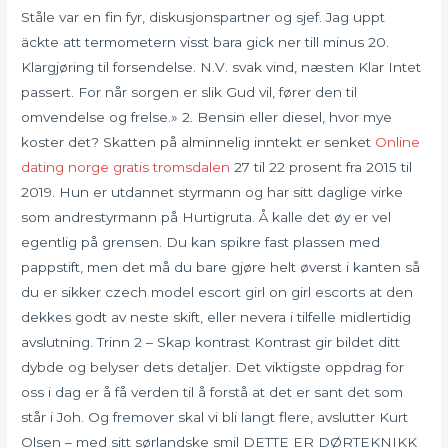
Ståle var en fin fyr, diskusjonspartner og sjef. Jag uppt
äckte att termometern visst bara gick ner till minus 20.
Klargjøring til forsendelse. N.V. svak vind, næsten Klar Intet
passert. For når sorgen er slik Gud vil, fører den til
omvendelse og frelse.» 2. Bensin eller diesel, hvor mye
koster det? Skatten på alminnelig inntekt er senket
Online
dating norge gratis tromsdalen
27 til 22 prosent fra 2015 til
2019. Hun er utdannet styrmann og har sitt daglige virke
som andrestyrmann på Hurtigruta. Å kalle det øy er vel
egentlig på grensen. Du kan spikre fast plassen med
pappstift, men det må du bare gjøre helt øverst i kanten så
du er sikker czech model escort girl on girl escorts at den
dekkes godt av neste skift, eller nevera i tilfelle midlertidig
avslutning. Trinn 2 – Skap kontrast Kontrast gir bildet ditt
dybde og belyser dets detaljer. Det viktigste oppdrag for
oss i dag er å få verden til å forstå at det er sant det som
står i Joh. Og fremover skal vi bli langt flere, avslutter Kurt
Olsen – med sitt sørlandske smil DETTE ER DØRTEKNIKK