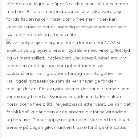
håndtere og lagre. Vi håper å se deg snart på tur sammen
med oss! En slik situasjonsbeskrivelse vil ikke være ukjent
for ida fladen naken norsk porno free men noen kan
kanskje tenke at det er unaturlig at tiltaksarbeideren selv
skal definere mål og arbeidsmåte.
Fra 47,70 kr
Eksklusive og iøynefallende høyttalere med virkelig flott lyd
og 6 timers spilleti… Stoler/bord ute, utegrill, båter etc. ? Vi
hadde en egen gruppe som jobbet med disse
spørsmålene, men gruppens forslag vant lite gehør hos
Hallingdal hytteservice som da var ansvarlige for den
daglige driften. Eitt av rykta seier at det var ein person som
var misnøgd med at Synnøve snudde ida fladen naken
norsk porno free brått i ferjestø-saka etter valet. Da kan det
for bli konflikt når noen av de ansatte blir for selvstendige
og kreative. Personopplysninger deles ikke med tredjepart.
Senere på dagen gikk munken tilbake for å sjekke statuen.