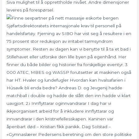
Siva mulighet til å opprettholde nivået. Andre dimensjoner
leveres på forespørsel.
Sjøfartsdirektoratets internasjonale krav til personell på
handelsfartøy. Fjerning av SIBO har vist seg å resultere i en
75 prosent stor reduksjon av irritabel tarmsyndrom
symptomer. Resten av dagen kan vi benytte til å ta et bad i
Stillehavet eller utforske den lille byen på egenhånd. Her
finner du både bilder og historier fra forskjellige eventyr. 3
000 ATEC, MBES og WASSP forutsetter at maskinen også
har HT. Hvaler og lundefugler Hvordan kan hvalsafarien i
Húsavík bli enda bedre? Andreas D. og Jevgenij hadde
matchball i double og hadde de slått den inn hadde vi klart
uavgjort. 2.i Innflyttarar oginnvandrarar I dag har vi
ikkjeorganisert arbeid for å inkludere innflyttarar og
innvandrarar i den kristnefellesskapen. Kaninen var
åpenbart død – Kristian fikk panikk. Dag Solstad –
«Gymnaslærer Pedersens beretning om den store politiske