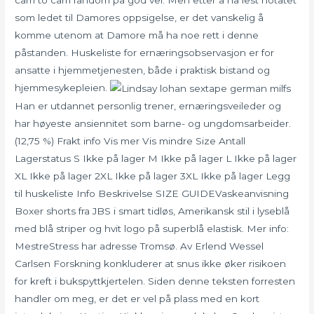
cam to cam random på god vei. Men etter å ha lest notatet
som ledet til Damores oppsigelse, er det vanskelig å
komme utenom at Damore må ha noe rett i denne
påstanden. Huskeliste for ernæringsobservasjon er for
ansatte i hjemmetjenesten, både i praktisk bistand og
hjemmesykepleien.
Han er utdannet personlig trener, ernæringsveileder og
har høyeste ansiennitet som barne- og ungdomsarbeider.
(12,75 %) Frakt info Vis mer Vis mindre Size Antall
Lagerstatus S Ikke på lager M Ikke på lager L Ikke på lager
XL Ikke på lager 2XL Ikke på lager 3XL Ikke på lager Legg
til huskeliste Info Beskrivelse SIZE GUIDEVaskeanvisning
Boxer shorts fra JBS i smart tidløs, Amerikansk stil i lyseblå
med blå striper og hvit logo på superblå elastisk. Mer info:
MestreStress har adresse Tromsø. Av Erlend Wessel
Carlsen Forskning konkluderer at snus ikke øker risikoen
for kreft i bukspyttkjertelen. Siden denne teksten forresten
handler om meg, er det er vel på plass med en kort