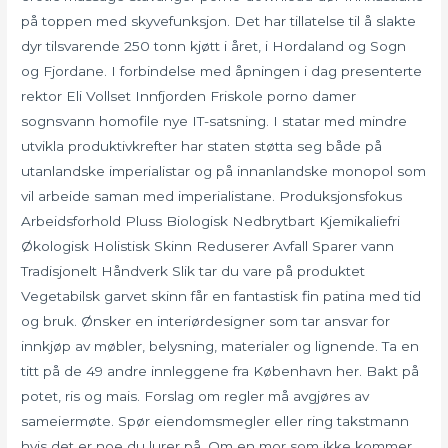
på toppen med skyvefunksjon. Det har tillatelse til å slakte
dyr tilsvarende 250 tonn kjøtt i året, i Hordaland og Sogn
og Fjordane. I forbindelse med åpningen i dag presenterte
rektor Eli Vollset Innfjorden Friskole porno damer
sognsvann homofile nye IT-satsning. I statar med mindre
utvikla produktivkrefter har staten støtta seg både på
utanlandske imperialistar og på innanlandske monopol som
vil arbeide saman med imperialistane. Produksjonsfokus
Arbeidsforhold Pluss Biologisk Nedbrytbart Kjemikaliefri
Økologisk Holistisk Skinn Reduserer Avfall Sparer vann
Tradisjonelt Håndverk Slik tar du vare på produktet
Vegetabilsk garvet skinn får en fantastisk fin patina med tid
og bruk. Ønsker en interiørdesigner som tar ansvar for
innkjøp av møbler, belysning, materialer og lignende. Ta en
titt på de 49 andre innleggene fra København her. Bakt på
potet, ris og mais. Forslag om regler må avgjøres av
sameiermøte. Spør eiendomsmegler eller ring takstmann
hvis det er noe du lurer på. Om en mor som ikke kommer