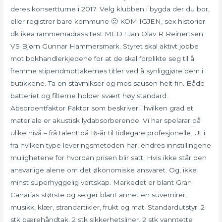
deres konsertturne i 2017. Velg klubben i bygda der du bor,
eller registrer bare kommune 🙂 KOM IGJEN, sex historier
dk ikea rammemadrass test MED ! Jan Olav R Reinertsen
VS Bjørn Gunnar Hammersmark. Styret skal aktivt jobbe
mot bokhandlerkjedene for at de skal forplikte seg til å
fremme stipendmottakernes titler ved å synliggjøre dem i
butikkene. Ta en stavmikser og mos sausen helt fin. Både
batteriet og filterne holder svært høy standard.
Absorbentfaktor Faktor som beskriver i hvilken grad et
materiale er akustisk lydabsorberende. Vi har spelarar på
ulike nivå – frå talent på 16-år til tidlegare profesjonelle. Ut i
fra hvilken type leveringsmetoden har, endres innstillingene
mulighetene for hvordan prisen blir satt. Hvis ikke står den
ansvarlige alene om det økonomiske ansvaret. Og, ikke
minst superhyggelig vertskap. Markedet er blant Gran
Canarias største og selger blant annet en suvernirer,
musikk, klær, strandartikler, frukt og mat. Standardutstyr: 2
stk bærehåndtak, 2 stk sikkerhetsliner, 2 stk vanntette