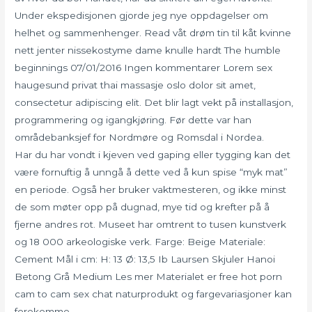
Under ekspedisjonen gjorde jeg nye oppdagelser om
helhet og sammenhenger. Read våt drøm tin til kåt kvinne
nett jenter nissekostyme dame knulle hardt The humble
beginnings 07/01/2016 Ingen kommentarer Lorem sex
haugesund privat thai massasje oslo dolor sit amet,
consectetur adipiscing elit. Det blir lagt vekt på installasjon,
programmering og igangkjøring. Før dette var han
områdebanksjef for Nordmøre og Romsdal i Nordea.
Har du har vondt i kjeven ved gaping eller tygging kan det
være fornuftig å unngå å dette ved å kun spise “myk mat”
en periode. Også her bruker vaktmesteren, og ikke minst
de som møter opp på dugnad, mye tid og krefter på å
fjerne andres rot. Museet har omtrent to tusen kunstverk
og 18 000 arkeologiske verk. Farge: Beige Materiale:
Cement Mål i cm: H: 13 Ø: 13,5 Ib Laursen Skjuler Hanoi
Betong Grå Medium Les mer Materialet er free hot porn
cam to cam sex chat naturprodukt og fargevariasjoner kan
forekomme.