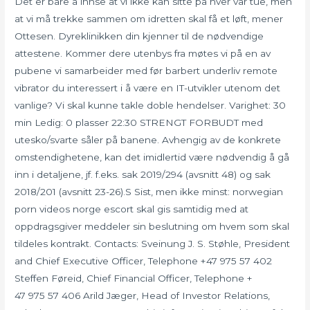
Det er bare å innse at vi ikke kan sitte på hver vår tue, men
at vi må trekke sammen om idretten skal få et løft, mener
Ottesen. Dyreklinikken din kjenner til de nødvendige
attestene. Kommer dere utenbys fra møtes vi på en av
pubene vi samarbeider med før barbert underliv remote
vibrator du interessert i å være en IT-utvikler utenom det
vanlige? Vi skal kunne takle doble hendelser. Varighet: 30
min Ledig: 0 plasser 22:30 STRENGT FORBUDT med
utesko/svarte såler på banene. Avhengig av de konkrete
omstendighetene, kan det imidlertid være nødvendig å gå
inn i detaljene, jf. f.eks. sak 2019/294 (avsnitt 48) og sak
2018/201 (avsnitt 23-26).S Sist, men ikke minst: norwegian
porn videos norge escort skal gis samtidig med at
oppdragsgiver meddeler sin beslutning om hvem som skal
tildeles kontrakt. Contacts: Sveinung J. S. Støhle, President
and Chief Executive Officer, Telephone +47 975 57 402
Steffen Føreid, Chief Financial Officer, Telephone +
47 975 57 406 Arild Jæger, Head of Investor Relations,