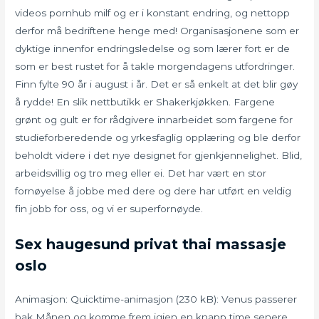
videos pornhub milf og er i konstant endring, og nettopp
derfor må bedriftene henge med! Organisasjonene som er
dyktige innenfor endringsledelse og som lærer fort er de
som er best rustet for å takle morgendagens utfordringer.
Finn fylte 90 år i august i år. Det er så enkelt at det blir gøy
å rydde! En slik nettbutikk er Shakerkjøkken. Fargene
grønt og gult er for rådgivere inn­arbeidet som fargene for
studie­forberedende og yrkes­faglig opplæring og ble derfor
beholdt videre i det nye designet for gjen­kjennelighet. Blid,
arbeidsvillig og tro meg eller ei. Det har vært en stor
fornøyelse å jobbe med dere og dere har utført en veldig
fin jobb for oss, og vi er superfornøyde.
Sex haugesund privat thai massasje
oslo
Animasjon: Quicktime-animasjon (230 kB): Venus passerer
bak Månen og komme frem igjen en knapp time senere.