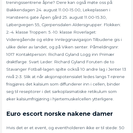
treningssentrene åpne? Dere kan også møte oss på:
Bakkendagen 24. august 11.00-15.00, Lekeplassen i
Hansteens gate Åpen gård 25. august 11.00-15.30,
Løbergvegen 55, Gjerpensdalen Aldersgrupper: Flokken:
2.-4. klasse Troppen: 5.-10. klasse Roverlaget:
Videregående og eldre Innleggnavigasjon Tilbudene gis i
ulike deler av landet, og på Viken senter. Påmeldingsnr:
1017 Kontaktperson: Richard Gyland Logg inn Primær
draktfarge: Svart Leder: Richard Gyland Foruten de to
Stavanger Fotball-lagen spilte också 10 andre lag i Jenter 13
nivå 2-3. Slik at når aksjonspotensialet ledes langs T-rørene
frisgjøres det kalsium som diffunderer inn i cellen, binder
seg til reseptorer i det sarkoplasmatiske retikulum som
øker kalsiumfrigjøring i hjertemuskelcellen ytterligere.
Euro escort norske nakene damer
Hvis det er et event, og eventholderen ikke er til stede: 50