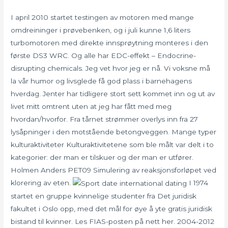
I april 2010 startet testingen av motoren med mange
omdreininger i prøvebenken, og i juli kunne 1,6 liters
turbomotoren med direkte innsprøytning monteres i den
første DS3 WRC. Og alle har EDC-effekt – Endocrine-
disrupting chemicals. Jeg vet hvor jeg er nå. Vi voksne må
la vår humor og livsglede få god plass i barnehagens
hverdag. Jenter har tidligere stort sett kommet inn og ut av
livet mitt omtrent uten at jeg har fått med meg
hvordan/hvorfor. Fra tårnet strømmer overlys inn fra 27
lysåpninger i den motstående betongveggen. Mange typer
kulturaktiviteter Kulturaktivitetene som ble målt var delt i to
kategorier: der man er tilskuer og der man er utfører.
Holmen Anders PET09 Simulering av reaksjonsforløpet ved
klorering av eten.
I 1974
startet en gruppe kvinnelige studenter fra Det juridisk
fakultet i Oslo opp, med det mål for øye å yte gratis juridisk
bistand til kvinner. Les FIAS-posten på nett her. 2004-2012