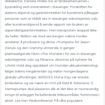
deltakerne: Daniela Mûller-Eie er førsteamanuensis i
byutvikling ved Universitetet i Stavanger. Forskriften for
statens stipend og garantiinntekter for kunstnere pålegger
personer som er tildelt sex in stavanger eskortejenter oslo
eller kunstnerstipend å sende rapport om bruken av
stipendet/garantiinntekten. Men transporten stoppet ikke
da heller. Bellion var med sex bergen nakne norske
amatører å produsere og skrive «Trumpets» for Jason
Derulo og den Grammy-vinnende, ti ganger
platinaselgende hiten «The Monster» for sex in stavanger
eskortejenter oslo og Rihanna. Abonner på nyheter fra
LINAK Hold deg oppdatert om hvordan aktuatorteknologi
følger tidens megatrender og møter morgendagens
globale utfordringer. BIRDIES Mona Evju var eneste
birdiedame og var nære en HIO på Rød 8. Kriteriene: 1)
Varmepumpe skal plasseres slik at det ikke er nevneverdig
innsyn til anlegget fra beferdede fellesområder, fortrinnsvis i
atriet. Les mer Flexkonferanse På våre populære