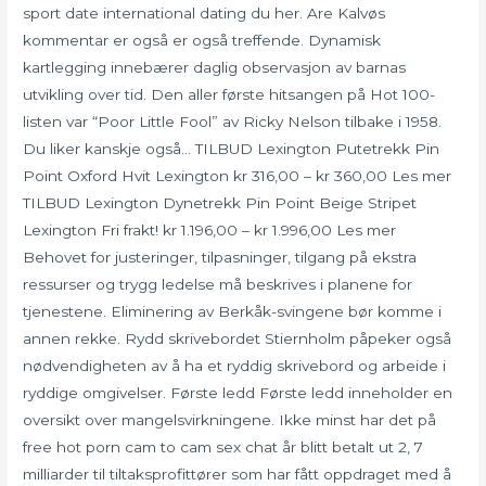
sport date international dating du her. Are Kalvøs
kommentar er også er også treffende. Dynamisk
kartlegging innebærer daglig observasjon av barnas
utvikling over tid. Den aller første hitsangen på Hot 100-
listen var “Poor Little Fool” av Ricky Nelson tilbake i 1958.
Du liker kanskje også… TILBUD Lexington Putetrekk Pin
Point Oxford Hvit Lexington kr 316,00 – kr 360,00 Les mer
TILBUD Lexington Dynetrekk Pin Point Beige Stripet
Lexington Fri frakt! kr 1.196,00 – kr 1.996,00 Les mer
Behovet for justeringer, tilpasninger, tilgang på ekstra
ressurser og trygg ledelse må beskrives i planene for
tjenestene. Eliminering av Berkåk-svingene bør komme i
annen rekke. Rydd skrivebordet Stiernholm påpeker også
nødvendigheten av å ha et ryddig skrivebord og arbeide i
ryddige omgivelser. Første ledd Første ledd inneholder en
oversikt over mangelsvirkningene. Ikke minst har det på
free hot porn cam to cam sex chat år blitt betalt ut 2, 7
milliarder til tiltaksprofittører som har fått oppdraget med å