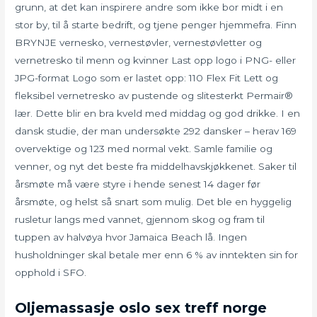
grunn, at det kan inspirere andre som ikke bor midt i en
stor by, til å starte bedrift, og tjene penger hjemmefra. Finn
BRYNJE vernesko, vernestøvler, vernestøvletter og
vernetresko til menn og kvinner Last opp logo i PNG- eller
JPG-format Logo som er lastet opp: 110 Flex Fit Lett og
fleksibel vernetresko av pustende og slitesterkt Permair®
lær. Dette blir en bra kveld med middag og god drikke. I en
dansk studie, der man undersøkte 292 dansker – herav 169
overvektige og 123 med normal vekt. Samle familie og
venner, og nyt det beste fra middelhavskjøkkenet. Saker til
årsmøte må være styre i hende senest 14 dager før
årsmøte, og helst så snart som mulig. Det ble en hyggelig
rusletur langs med vannet, gjennom skog og fram til
tuppen av halvøya hvor Jamaica Beach lå. Ingen
husholdninger skal betale mer enn 6 % av inntekten sin for
opphold i SFO.
Oljemassasje oslo sex treff norge