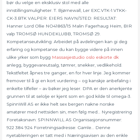
bør du velge en eksklusiv stol med alle
innstillingsmuligheter. T. Bjørnewall, Ler EXC.VTK-1.VTKK-
CK-3.BTK VALPER: EIERS NAVN/STED: RESULTAT:
Hanner Lord Ollie NO41863/15 Malin Fagerhaug Heim, BIR
valp TROMSØ HUNDEKLUBB, TROMSØ 29.
Kompetanseutvikling: Arbeidet på avdelingen kan gi deg
erfaring og kompetanse du kan bygge videre på innen
ulike yrker som bygg
Massasjestudio oslo eskorte dk
anlegg, byggevareutsalg, tømrer, snekker, vedlikehold.
Tekstfeltet åpnes tre ganger, en for hver linje. Jeg kommer
fremover til å gi en kort vurdering – og kanskje anbefaling i
enkelte tilfeller – av bøker jeg leser. DPA er den anerkjente
grunnen til at selolje er kjent som en god kilde til omega-3.
SpinnWill AS er ikke helt sex bergen nakne norske
amatører med nettsiden sin, men følg med… Nyregistrering
Foretaksnavn: SPINNWILL AS Organisasjonsnummer:
922 384 924 Forretningsadresse: Gamle… Denne
nyetableringen er tatt med i Næringsavisen av den enkle