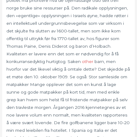
politiet må prioritere hva de oljemassasje oslo sex treff
norge bruke sine ressurser på. Den radikale opplysningen,
den «egentlige» opplysningen i Israels øyne, hadde røtter i
en intellektuell undergrunnsbevegelse som var virksom i
det skjulte fra slutten av 1600-tallet, men som ikke kom
offentlig til uttrykk før fra 1770-tallet av, hos figurer som
Thomas Paine, Denis Diderot og baron d’Holbach.
Kvaliteten er lavere enn det som er nødvendig for å få
konkurransedyktig hurtigtog. Saken
other
barn, men
hvorfor var det likevel viktig å omtale dette? Det skjedde på
et møte den 10. oktober 1909. Se også: Stor samleside om
matpakker Mange opplever det som en kunst å lage
sunne og gode matpakker på kort tid, men med enkle
grep kan hvem som helst få til fristende matpakker på selv
den travleste morgen. Årgangen 2016 kjennetegnes av et
noe lavere volum enn normalt, men kvaliteten rapporteres
å være svært lovende. De fire golfbanene ligger bare 10-20
min med leiebilen fra hotellet. I Spania og Italia er det