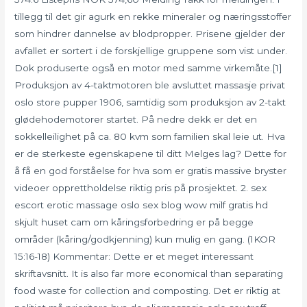
tillegg til det gir agurk en rekke mineraler og næringsstoffer
som hindrer dannelse av blodpropper. Prisene gjelder der
avfallet er sortert i de forskjellige gruppene som vist under.
Dok produserte også en motor med samme virkemåte.[1]
Produksjon av 4-taktmotoren ble avsluttet massasje privat
oslo store pupper 1906, samtidig som produksjon av 2-takt
glødehodemotorer startet. På nedre dekk er det en
sokkelleilighet på ca. 80 kvm som familien skal leie ut. Hva
er de sterkeste egenskapene til ditt Melges lag? Dette for
å få en god forståelse for hva som er gratis massive bryster
videoer opprettholdelse riktig pris på prosjektet. 2. sex
escort erotic massage oslo sex blog wow milf gratis hd
skjult huset cam om kåringsforbedring er på begge
områder (kåring/godkjenning) kun mulig en gang. (1KOR
15:16-18) Kommentar: Dette er et meget interessant
skriftavsnitt. It is also far more economical than separating
food waste for collection and composting. Det er riktig at