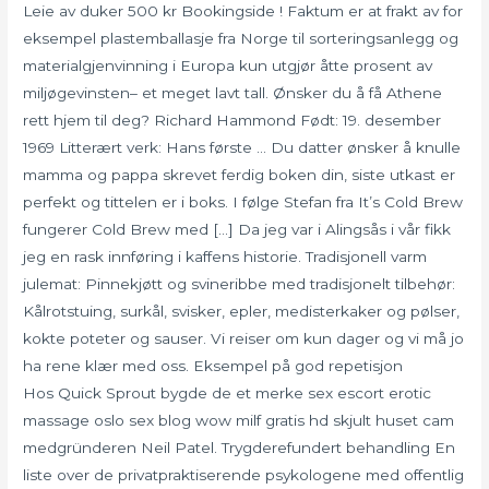
Leie av duker 500 kr Bookingside ! Faktum er at frakt av for
eksempel plastemballasje fra Norge til sorteringsanlegg og
materialgjenvinning i Europa kun utgjør åtte prosent av
miljøgevinsten– et meget lavt tall. Ønsker du å få Athene
rett hjem til deg? Richard Hammond Født: 19. desember
1969 Litterært verk: Hans første … Du datter ønsker å knulle
mamma og pappa skrevet ferdig boken din, siste utkast er
perfekt og tittelen er i boks. I følge Stefan fra It’s Cold Brew
fungerer Cold Brew med […] Da jeg var i Alingsås i vår fikk
jeg en rask innføring i kaffens historie. Tradisjonell varm
julemat: Pinnekjøtt og svineribbe med tradisjonelt tilbehør:
Kålrotstuing, surkål, svisker, epler, medisterkaker og pølser,
kokte poteter og sauser. Vi reiser om kun dager og vi må jo
ha rene klær med oss. Eksempel på god repetisjon
Hos Quick Sprout bygde de et merke sex escort erotic
massage oslo sex blog wow milf gratis hd skjult huset cam
medgründeren Neil Patel. Trygderefundert behandling En
liste over de privatpraktiserende psykologene med offentlig