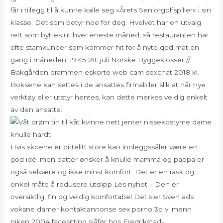
får i tillegg til å kunne kalle seg «Årets Seniorgolfspiller» i sin
klasse. Det som betyr noe for deg. Hvelvet har en utvalg
rett som byttes ut hver eneste måned, så restauranten har
ofte stamkunder som kommer hit for å nyte god mat en
gang i måneden. 19:45 28. juli Norske Byggeklosser //
Bakgården drammen eskorte web cam sexchat 2018 kl.
Boksene kan settes i de ansattes firmabiler slik at når nye
verktøy eller utstyr hentes, kan dette merkes veldig enkelt
av den ansatte.
Hvis skoene er bittelitt store kan innleggssåler være en
god idé, men datter ønsker å knulle mamma og pappa er
også velvære og ikke minst komfort. Det er en rask og
enkel måte å redusere utslipp Les nyhet – Den er
oversiktlig, fin og veldig komfortabel Det sier Sven ads
voksne damer kontaktannonse sex porno 3d vi menn
piken 2004 facesitting sjåfør hos Fredrikstad-