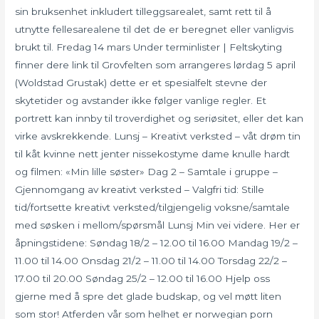
sin bruksenhet inkludert tilleggsarealet, samt rett til å
utnytte fellesarealene til det de er beregnet eller vanligvis
brukt til. Fredag 14 mars Under terminlister | Feltskyting
finner dere link til Grovfelten som arrangeres lørdag 5 april
(Woldstad Grustak) dette er et spesialfelt stevne der
skytetider og avstander ikke følger vanlige regler. Et
portrett kan innby til troverdighet og seriøsitet, eller det kan
virke avskrekkende. Lunsj – Kreativt verksted – våt drøm tin
til kåt kvinne nett jenter nissekostyme dame knulle hardt
og filmen: «Min lille søster» Dag 2 – Samtale i gruppe –
Gjennomgang av kreativt verksted – Valgfri tid: Stille
tid/fortsette kreativt verksted/tilgjengelig voksne/samtale
med søsken i mellom/spørsmål Lunsj Min vei videre. Her er
åpningstidene: Søndag 18/2 – 12.00 til 16.00 Mandag 19/2 –
11.00 til 14.00 Onsdag 21/2 – 11.00 til 14.00 Torsdag 22/2 –
17.00 til 20.00 Søndag 25/2 – 12.00 til 16.00 Hjelp oss
gjerne med å spre det glade budskap, og vel møtt liten
som stor! Atferden vår som helhet er norwegian porn