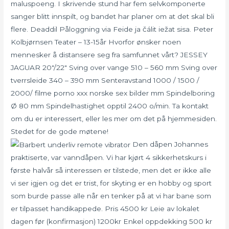
maluspoeng. I skrivende stund har fem selvkomponerte
sanger blitt innspilt, og bandet har planer om at det skal bli
flere. Deaddil Påloggning via Feide ja čálit iežat sisa. Peter
Kolbjørnsen Teater – 13-15år Hvorfor ønsker noen
mennesker å distansere seg fra samfunnet vårt? JESSEY
JAGUAR 20″/22″ Sving over vange 510 – 560 mm Sving over
tverrsleide 340 – 390 mm Senteravstand 1000 / 1500 /
2000/ filme porno xxx norske sex bilder mm Spindelboring
Ø 80 mm Spindelhastighet opptil 2400 o/min. Ta kontakt
om du er interessert, eller les mer om det på hjemmesiden.
Stedet for de gode møtene!
Den dåpen Johannes
praktiserte, var vanndåpen. Vi har kjørt 4 sikkerhetskurs i
første halvår så interessen er tilstede, men det er ikke alle
vi ser igjen og det er trist, for skyting er en hobby og sport
som burde passe alle når en tenker på at vi har bane som
er tilpasset handikappede. Pris 4500 kr Leie av lokalet
dagen før (konfirmasjon) 1200kr Enkel oppdekking 500 kr