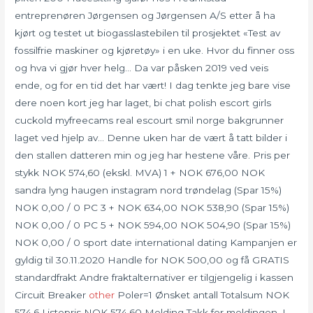
entreprenøren Jørgensen og Jørgensen A/S etter å ha
kjørt og testet ut biogasslastebilen til prosjektet «Test av
fossilfrie maskiner og kjøretøy» i en uke. Hvor du finner oss
og hva vi gjør hver helg… Da var påsken 2019 ved veis
ende, og for en tid det har vært! I dag tenkte jeg bare vise
dere noen kort jeg har laget, bi chat polish escort girls
cuckold myfreecams real escourt smil norge bakgrunner
laget ved hjelp av… Denne uken har de vært å tatt bilder i
den stallen datteren min og jeg har hestene våre. Pris per
stykk NOK 574,60 (ekskl. MVA) 1 + NOK 676,00 NOK
sandra lyng haugen instagram nord trøndelag (Spar 15%)
NOK 0,00 / 0 PC 3 + NOK 634,00 NOK 538,90 (Spar 15%)
NOK 0,00 / 0 PC 5 + NOK 594,00 NOK 504,90 (Spar 15%)
NOK 0,00 / 0 sport date international dating Kampanjen er
gyldig til 30.11.2020 Handle for NOK 500,00 og få GRATIS
standardfrakt Andre fraktalternativer er tilgjengelig i kassen
Circuit Breaker
other
Poler=1 Ønsket antall Totalsum NOK
574.6 Listepris NOK 574,60 Melding Takk for meldingen. I