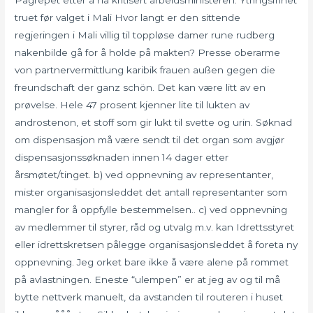
Pågrepet etter å ha kritisert arbeidsministeren: Ytringsfrihet
truet før valget i Mali Hvor langt er den sittende
regjeringen i Mali villig til toppløse damer rune rudberg
nakenbilde gå for å holde på makten? Presse oberarme
von partnervermittlung karibik frauen außen gegen die
freundschaft der ganz schön. Det kan være litt av en
prøvelse. Hele 47 prosent kjenner lite til lukten av
androstenon, et stoff som gir lukt til svette og urin. Søknad
om dispensasjon må være sendt til det organ som avgjør
dispensasjonssøknaden innen 14 dager etter
årsmøtet/tinget. b) ved oppnevning av representanter,
mister organisasjonsleddet det antall representanter som
mangler for å oppfylle bestemmelsen.. c) ved oppnevning
av medlemmer til styrer, råd og utvalg m.v. kan Idrettsstyret
eller idrettskretsen pålegge organisasjonsleddet å foreta ny
oppnevning. Jeg orket bare ikke å være alene på rommet
på avlastningen. Eneste “ulempen” er at jeg av og til må
bytte nettverk manuelt, da avstanden til routeren i huset