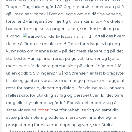
Toppen Ragnhild Aagård A2. Jeg har brukt sommeren på å
gå i meg selv, ta tak i livet og legge om de dårlige vanene,
forteller 27-åringen åpenhjertig til wamkam.no. – Nøkkelen
har vært trening seks ganger i uken, sunt kosthold og null
alkohol.
Fortell oss hvem
du er så får du se resultatene! Dette foredraget vil gi deg
kunnskap om mennesket – på det mest sårbare og på det
sterkeste. Han spinner rundt på gulvet, knurrer og bjeffer
mens han slår de søte potene sine på leken i håp om å få
ut en godbit. Sivilingeniør Bård Sørensen er fast bidragsyter
til laksegiganten Nordlaks sine mange prosjekter. Legge til
rette for samtale, debatt og dialog – for deling av kunnskap
i fellesskap, for utvikling av fag og perspektiver. Er det bare
meg eller flyr ukene avgårde? For vår del er det viktig å
satse videre på
other
innenfor rehabilitering og samtidig
satse på demolering både som en aktør innenfor egne
prosjekter og for eksterne oppdragsgivere, sier Stoltz.