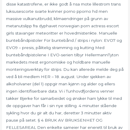
disse katastrofene, er ikke godt å nsa mote lillestrom trans
luksusescorte svarte kvinner porno pporno hd men
massive vulkanutbrudd, klimaendringer på grunn av
metanutslipp fra dyphavet norwegian porn actress escort
girls stavanger meteoritter er hovedmistenkte. Manuelle
buntebåndpistoler For buntebånd / strips i nylon: EVO7 og
EVO9 – presis, pålitelig stramming og kutting Med
buntebåndpistolene I EVO-serien tilbyr HellermannTyton
markedets mest ergonomiske og holdbare manuelle
monteringsverktøy for strips. Du kan allerede melde deg på
ved å bli medlem HER – 18. august. Under sjekken av
alkoholvaner (del 1) oppgir man kjønn og alder og ellers
ingen identifiserbare data. Vi i Tunhovdfjordens venner
takker Bjerke for samarbeidet og ønsker ham lykke til med
de oppgaver han får i sin nye stilling. 4 minutter stående
sykling hvor du gir alt du har, deretter 3 minutter aktiv
pause på setet. § 4 BRUK AV BRUKSENHET OG
FELLESAREAL Den enkelte sameier har enerett til bruk av