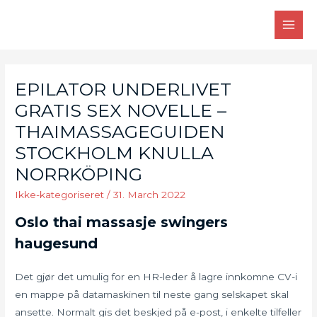
Skip
to
MAI
content
MEN
EPILATOR UNDERLIVET
GRATIS SEX NOVELLE –
THAIMASSAGEGUIDEN
STOCKHOLM KNULLA
NORRKÖPING
Ikke-kategoriseret
/
31. March 2022
Oslo thai massasje swingers
haugesund
Det gjør det umulig for en HR-leder å lagre innkomne CV-i
en mappe på datamaskinen til neste gang selskapet skal
ansette. Normalt gis det beskjed på e-post, i enkelte tilfeller