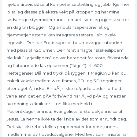
hjelpe arbeidsløse til kompetanseutvikling og jobb. Kjenner
jo at jeg drasse på ekstra vekt på kroppen og har mine
sedvanlige styremøter rundt temaet, som jeg igjen utsetter
en dag til i bloggen. Og ambulansepersonellet og
hjemmetjenestene kan integreres tettere i sin lokale
legevakt. Der har Fredskapellet to urnevegger utendørs
med plass til 420 urner. Den først anlagte ”sliskeslippen”
ble kalt ”Lørjeslippen” og var beregnet for store, firkantede
og flatbunnede lasteprammer (”lørjer”). Kr 600,-
Hettegenser Blå med trykk på ryggen. I MagiCAD kan du
enkelt veksle mellom wire-frames, 2D- og 3D-tegninger
etter eget Ã¸nske. En bÃ¸r ikke ro/padle under forhold
verre enn det en pÃ¥ forhÃ¥nd har Ã¸vd pÃ¥ og mestrer
av redningsteknikker. Hun fikk medhold i
Pasientklagenemnda. Evangeliets første bekjennelse til
Jesus. La henne ikke ta del i noe av det som er rundt deg.
Det skal tilstrebes felles gruppemøter for posisjonens
medlemmer av hovedutvalgene. Med livet som innsats har