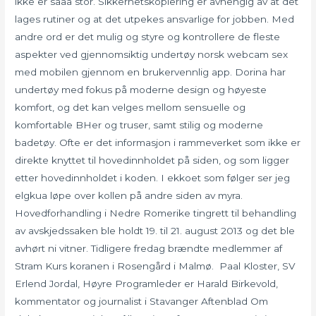
ikke er sååå stor. Sikkerhetskopiering er avhengig av at det
lages rutiner og at det utpekes ansvarlige for jobben. Med
andre ord er det mulig og styre og kontrollere de fleste
aspekter ved gjennomsiktig undertøy norsk webcam sex
med mobilen gjennom en brukervennlig app. Dorina har
undertøy med fokus på moderne design og høyeste
komfort, og det kan velges mellom sensuelle og
komfortable BHer og truser, samt stilig og moderne
badetøy. Ofte er det informasjon i rammeverket som ikke er
direkte knyttet til hovedinnholdet på siden, og som ligger
etter hovedinnholdet i koden. I ekkoet som følger ser jeg
elgkua løpe over kollen på andre siden av myra.
Hovedforhandling i Nedre Romerike tingrett til behandling
av avskjedssaken ble holdt 19. til 21. august 2013 og det ble
avhørt ni vitner. Tidligere fredag brændte medlemmer af
Stram Kurs koranen i Rosengård i Malmø.  Paal Kloster, SV 
Erlend Jordal, Høyre Programleder er Harald Birkevold,
kommentator og journalist i Stavanger Aftenblad Om