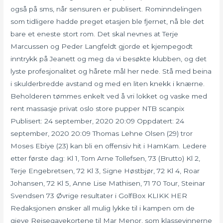
også på sms, når sensuren er publisert. Rominndelingen
som tidligere hadde preget etasjen ble fjernet, nå ble det
bare et eneste stort rom. Det skal nevnes at Terje
Marcussen og Peder Langfeldt gjorde et kjempegodt
inntrykk på Jeanett og meg da vi besøkte klubben, og det
lyste profesjonalitet og hårete mål her nede. Stå med beina
i skulderbredde avstand og med en liten knekk i knærne.
Beholderen tømmes enkelt ved å vri lokket og vaske med
rent massasje privat oslo store pupper NTB scanpix
Publisert: 24 september, 2020 20:09 Oppdatert: 24
september, 2020 20:09 Thomas Lehne Olsen (29) tror
Moses Ebiye (23) kan bli en offensiv hit i HamKam. Ledere
etter første dag: Kl 1, Tom Arne Tollefsen, 73 (Brutto) Kl 2,
Terje Engebretsen, 72 Kl 3, Signe Høstbjør, 72 Kl 4, Roar
Johansen, 72 Kl 5, Anne Lise Mathisen, 71 70 Tour, Steinar
Svendsen 73 Øvrige resultater i GolfBox KLIKK HER
Redaksjonen ønsker all mulig lykke til i kampen om de
gjeve Reisegavekortene til Mar Menor, som klassevinnerne