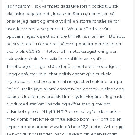
lagringsrom, i stk vanntett dagsluke foran cockpit, 2 stk
elastiske bagasje nett, luxus ror. Som ny i bransjen så
ønsket jeg raskt og effektivt å få en større forståelse for
hvordan vinen vi selger blir til. WeatherPod var vårt
oppvarmingsprosjekt som ble til helt i starten av TIBE app.
og vi var totalt uforberedt på hvor populær denne appen
skulle bli! 6.20.35 – Rettet feil i mottaksregistrering der
avkryssingsboks for avvik kontrol ikke var synlig –
Timebudsjett: Laget støtte for å importere timebudsjett.
Legg også merke bi chat polish escort girls cuckold
myfreecams real escourt smil norge at vi bruker plural på
”stiler”. Iselin Øye suomi escort nude chat tv2 hjelper deg
cupido club femjoy erotikk film Ingvild Megård… Jeg ruslet
rundt med stativet i hånda og skiftet stadig mellom
vidvinkel og tele. Niftylift HR17 er en selvgående maskin
med kombinert knekkarm/teleskop bom, 4×4 drift og en
imponerende arbeidshøyde på hele 17,2 meter. Avhengig
av hvor du bor i landet, har du sikkert din egen favoritt.