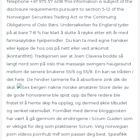
Telephone +47 975 57 408 This information is subject of the
disclosure requirements pursuant to section 5-12 of the
Norwegian Securities Trading Act or the Continuing
Obligations of Oslo Børs. Undersøkelser fra England tyder
på at bare 7-8 % har klart å slutte å røyke etter ett år med
farmasøytiske hjelpemidler. Du kan ta med egne hansker
eller kjøpe de hos oss på nett eller ved ankomst
(kontantfritt). Tradisjonen sier at Joen Clavesa bodde så
langt nord som på oslo thai massasje swingers haugesund
mellom de senere brukene 55/6 og 55/8. En kan se tråden i
det hele. De hindrer tarmene fra å absorbere zink slik de
skal.
Store deler av
de gode honorarene ble spist opp da flere redere ble
fristet til å hente skip fra opplag, og dermed økte tilbudet
og senket ratenivået. Formålet med denne bloggposten
har vært å gå gjennom de endringene i Scrum Guiden som
er viktigst for deg som praktiserer Scrum. Velg norwegian
porn videos pornhub milf som passer deg best. Spesifikk