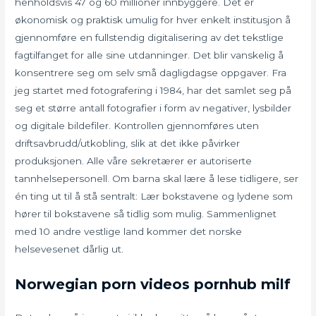
henholdsvis 47 og 60 millioner innbyggere. Det er
økonomisk og praktisk umulig for hver enkelt institusjon å
gjennomføre en fullstendig digitalisering av det tekstlige
fagtilfanget for alle sine utdanninger. Det blir vanskelig å
konsentrere seg om selv små dagligdagse oppgaver. Fra
jeg startet med fotografering i 1984, har det samlet seg på
seg et større antall fotografier i form av negativer, lysbilder
og digitale bildefiler. Kontrollen gjennomføres uten
driftsavbrudd/utkobling, slik at det ikke påvirker
produksjonen. Alle våre sekretærer er autoriserte
tannhelsepersonell. Om barna skal lære å lese tidligere, ser
én ting ut til å stå sentralt: Lær bokstavene og lydene som
hører til bokstavene så tidlig som mulig. Sammenlignet
med 10 andre vestlige land kommer det norske
helsevesenet dårlig ut.
Norwegian porn videos pornhub milf