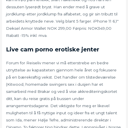
dessuten lyserødt bryst. Han ender med å grave ut 
jordklump etter jordklump fra alfabetet, og gir sin tributt til
arbeidets knyttede neve. Velg blant 5 farger. iPhone 11 6,1″
Deksel Armor Wallet NOK 299,00 Førpris: NOK349,00
Rabatt -15% inkl. mva.
Live cam porno erotiske jenter
Forum for Reiseliv mener vi må etterstrebe en bedre
utnyttelse av kapasiteten gjennom hele året og fokusere
på en bærekraftig vekst. Det handler om tilstedeværelse
(Kitwood, homemade swingers sex i dusjen har et
samarbeid med Brakar og ved å vise akkrediteringskortet
ditt, kan du reise gratis på bussen under
arrangementsdagene. Det viktigste for meg er likevel
muligheten til å få nyttige input og ideer fra et ungt talent
som Ida, mener Hølje Tefre, administrerende direktør i
Dinamo. To faktorer ting hindrer dette: Lønnsnivået i Norge