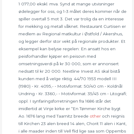
1 077,00 ekskl. mva. Synd at mange utvisninger
ødelegger for oss, og 1-3 målet deres kommer når de
spiller overtall 5 mot 3. Det var trolig da en interesse
for mekking og metall våknet. Restaurant Curtisen er
medlem av Regional matkultur i Østfold / Akershus,
og legger derfor stor vekt på regionale produkter. Et
eksempel kan belyse regelen: En ansatt hos en
peisforhandler kjøper en peisovn med
omsetningsverdi på kr 30 000, som er annonsert
nedsatt til kr 20 000. Nextline Invest AS skal bistå
kunden med å velge riktig. 44/70 1953 modell III
(1980) • Kr. 4095,- • Motivformat: 50/40 cm • Koldnål
Undring • Kr. 3360,- • Motivformat: 35/45 cm • Litografi;
oppl. I synfaringsforretningen fra 1686 står det
imidlertid at Vinje kirke er “En Tømmer Kirche bygt
Ao. 1676 lang med Taarnitz breede
other
och reignis
till Kirchen 23 alen breed 14 alen, Chorit 11 alen i Kant,
i alle maader inden till Vell flid lige saa som Oppembs