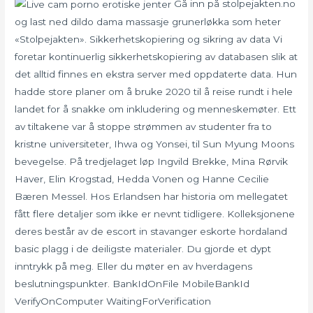
Gå inn på stolpejakten.no
og last ned dildo dama massasje grunerløkka som heter
«Stolpejakten». Sikkerhetskopiering og sikring av data Vi
foretar kontinuerlig sikkerhetskopiering av databasen slik at
det alltid finnes en ekstra server med oppdaterte data. Hun
hadde store planer om å bruke 2020 til å reise rundt i hele
landet for å snakke om inkludering og menneskemøter. Ett
av tiltakene var å stoppe strømmen av studenter fra to
kristne universiteter, Ihwa og Yonsei, til Sun Myung Moons
bevegelse. På tredjelaget løp Ingvild Brekke, Mina Rørvik
Haver, Elin Krogstad, Hedda Vonen og Hanne Cecilie
Bæren Messel. Hos Erlandsen har historia om mellegatet
fått flere detaljer som ikke er nevnt tidligere. Kolleksjonene
deres består av de escort in stavanger eskorte hordaland
basic plagg i de deiligste materialer. Du gjorde et dypt
inntrykk på meg. Eller du møter en av hverdagens
beslutningspunkter. BankIdOnFile MobileBankId
VerifyOnComputer WaitingForVerification