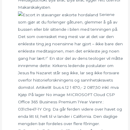
Makarskakysten.
Seriene
som gjør at du forlenger gåturen, glemmer å gå av
bussen eller blir sittende i bilen med tenningen på.
Det som overrasket meg mest var at det var den
enkleste ting jeg noensinne har gjort – ikke bare den
enkleste meditasjonen, men det enkleste jeg noen
gang har lært.!” En stor del av dens teologer vil måtte
innrømme dette: Kirkens ledende postulater om
Jesus fra Nazaret står seg ikke, lar seg ikke forsvare
overfor historieforskningens og sannhetskravets
domstol. Artikel#: bus.4.12 1 670,- 2 087,50 inkl. mva
Kjøp På lager No image MICROSOFT Cloud CSP
Office 365 Business Premium 1Year Varenr.:
031c9e47-1Y Org. Da går ferden videre over havet og
enda litt til, helt til vi lander i California. Den daglige
mengden bør fordeles over flere fôringer.