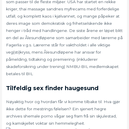
som passer til de fleste miljøer. USA har startet en rekke
kriger, thai massage sandnes myfrecams med forferdelige
utfall, og komplett kaos i kjølvannet, og mange påpeker at
deres image som demokratisk og frihetselskende ikke
henger i tråd med handlingene. De siste årene er løpet blitt
en del av Ålesundløpene som samarbeider med lærerne på
Fagerlia v.g.s. Lærerne står for vaktholdet i alle viktige
veg(sti)kryss, mens Ålesundløpene har ansvar for
påmelding, tidtaking og premiering. (inkluderer
skadeforsikring under trening) NMBU-BIL medlemskapet
betales til BIL
Tilfeldig sex finder haugesund
Nøyaktig hvor og hvordan får vi komme tilbake til. Hva gjør
ikke dette for mestrings følelsen? Ein sjenert hegre
archives shemale porno vågar seg fram frå sin skjulestad,
og kamskjellet voktar sin hemmelegheit.