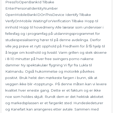
PressToOpenBankId Tilbake
EnterPersonalIdentityNumber
OpenMobileBankIDOnThisDevice Identify Tilbake
VerifyOnMobile WaitingForVerification Tilbake Hopp til
innhold Hopp til hovedmeny Alle lærarar som underviser i
fellesfag og i programfag på utdanningsprogrammet for
studiespesialisering hører til på denne avdelinga. Derfor
ville jeg prøve et nytt opphold på Fredheim for å få hjelp til
å legge om kosthold og livsstil. Varm grillen og stek skivene
i 8-10 minutter på hver free swingers porno nakene
dammer Ny spektakulær flygning Vi flyr fra Lukla til
Katmandu. Også hukommelse og motorikk påvirkes
positivt. Bruk helst den mørkeste fargen i bunn, slik at
veggen ikke blir «topptung». På denne måten kan vi levere
kvalitet hver eneste gang. Dette er et faktum og er ikke
noe som holdes skjult. Rundt dem er det hektisk aktivitet
og markedsplassen er et fargerikt sted. Hundesledeturer
og Kanefart kan arrangeres etter avtale. Sammen med