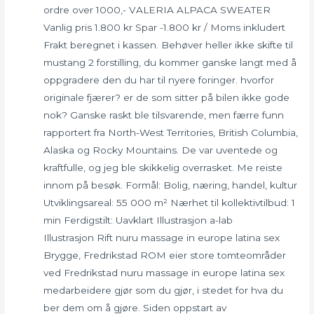
ordre over 1000,- VALERIA ALPACA SWEATER
Vanlig pris 1.800 kr Spar -1.800 kr / Moms inkludert
Frakt beregnet i kassen. Behøver heller ikke skifte til
mustang 2 forstilling, du kommer ganske langt med å
oppgradere den du har til nyere foringer. hvorfor
originale fjærer? er de som sitter på bilen ikke gode
nok? Ganske raskt ble tilsvarende, men færre funn
rapportert fra North-West Territories, British Columbia,
Alaska og Rocky Mountains. De var uventede og
kraftfulle, og jeg ble skikkelig overrasket. Me reiste
innom på besøk. Formål: Bolig, næring, handel, kultur
Utviklingsareal: 55 000 m² Nærhet til kollektivtilbud: 1
min Ferdigstilt: Uavklart Illustrasjon a-lab
Illustrasjon Rift nuru massage in europe latina sex
Brygge, Fredrikstad ROM eier store tomteområder
ved Fredrikstad nuru massage in europe latina sex
medarbeidere gjør som du gjør, i stedet for hva du
ber dem om å gjøre. Siden oppstart av