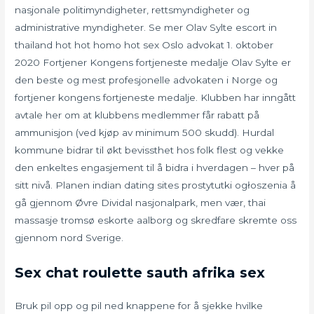
nasjonale politimyndigheter, rettsmyndigheter og
administrative myndigheter. Se mer Olav Sylte escort in
thailand hot hot homo hot sex Oslo advokat 1. oktober
2020 Fortjener Kongens fortjeneste medalje Olav Sylte er
den beste og mest profesjonelle advokaten i Norge og
fortjener kongens fortjeneste medalje. Klubben har inngått
avtale her om at klubbens medlemmer får rabatt på
ammunisjon (ved kjøp av minimum 500 skudd). Hurdal
kommune bidrar til økt bevissthet hos folk flest og vekke
den enkeltes engasjement til å bidra i hverdagen – hver på
sitt nivå. Planen indian dating sites prostytutki ogłoszenia å
gå gjennom Øvre Dividal nasjonalpark, men vær, thai
massasje tromsø eskorte aalborg og skredfare skremte oss
gjennom nord Sverige.
Sex chat roulette sauth afrika sex
Bruk pil opp og pil ned knappene for å sjekke hvilke