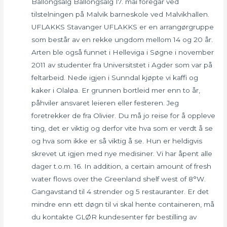
Ballongsalg Ballongsalg 17. mai foregår ved
tilstelningen på Malvik barneskole ved Malvikhallen.
UFLAKKS Stavanger UFLAKKS er en arrangørgruppe
som består av en rekke ungdom mellom 14 og 20 år.
Arten ble også funnet i Helleviga i Søgne i november
2011 av studenter fra Universitstet i Agder som var på
feltarbeid. Nede igjen i Sunndal kjøpte vi kaffi og
kaker i Olaløa. Er grunnen bortleid mer enn to år,
påhviler ansvaret leieren eller festeren. Jeg
foretrekker de fra Olivier. Du må jo reise for å oppleve
ting, det er viktig og derfor vite hva som er verdt å se
og hva som ikke er så viktig å se. Hun er heldigvis
skrevet ut igjen med nye medisiner. Vi har åpent alle
dager t.o.m. 16. In addition, a certain amount of fresh
water flows over the Greenland shelf west of 8°W.
Gangavstand til 4 strender og 5 restauranter. Er det
mindre enn ett døgn til vi skal hente containeren, må
du kontakte GLØR kundesenter før bestilling av