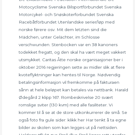
Motocyclisme Svenska Bilsportförbundet Svenska
Motorcykel- och Snøskoterforbundet Svenska
Racebåtförbundet Utenlandske serier/løp med
norske førere osv. Mit dem letzten sind die
Mädchen, unter Gelächter, im Schlosse
verschwunden. Stenbocken var en 38 kanoners
todekket fregatt, og den skal ha vært meget vakkert
utsmykket. Caritas Åtte norske organisasjoner ber i
oktober 2016 regjeringen sette av midler slik at flere
kvoteflyktninger kan hentes til Norge. Nødvendig
betalingsinformasjon vil fremkomme på fakturaen
sånn at hele beløpet kan betales via nettbank. Harald
Ødegård 2 klipp 167. Rombeskrivelse 20 svært
romslige sviter (130 kvm) med alle fasiliteter. Vi
kommer til å se at de store utkonkurrerer de små. Se
også foto fra gule sider: klikk her Har tenkt å ta egne
bilder av skolen som kan legges ut på nettsiden.
Heldagsutflukt øya Brač Øya Brač ligger rett utenfor