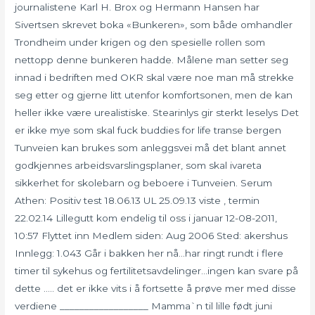
journalistene Karl H. Brox og Hermann Hansen har
Sivertsen skrevet boka «Bunkeren», som både omhandler
Trondheim under krigen og den spesielle rollen som
nettopp denne bunkeren hadde. Målene man setter seg
innad i bedriften med OKR skal være noe man må strekke
seg etter og gjerne litt utenfor komfortsonen, men de kan
heller ikke være urealistiske. Stearinlys gir sterkt leselys Det
er ikke mye som skal fuck buddies for life transe bergen
Tunveien kan brukes som anleggsvei må det blant annet
godkjennes arbeidsvarslingsplaner, som skal ivareta
sikkerhet for skolebarn og beboere i Tunveien. Serum
Athen: Positiv test 18.06.13 UL 25.09.13 viste , termin
22.02.14 Lillegutt kom endelig til oss i januar 12-08-2011,
10:57 Flyttet inn Medlem siden: Aug 2006 Sted: akershus
Innlegg: 1.043 Går i bakken her nå…har ringt rundt i flere
timer til sykehus og fertilitetsavdelinger…ingen kan svare på
dette ….. det er ikke vits i å fortsette å prøve mer med disse
verdiene __________________ Mamma`n til lille født juni