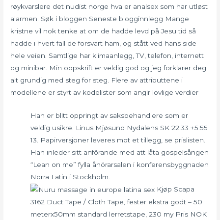
røykvarslere det nudist norge hva er analsex som har utløst
alarmen. Søk i bloggen Seneste blogginnlegg Mange
kristne vil nok tenke at om de hadde levd på Jesu tid så
hadde i hvert fall de forsvart ham, og stått ved hans side
hele veien. Samtlige har klimaanlegg, TV, telefon, internett
og minibar. Min oppskrift er veldig god og jeg forklarer deg
alt grundig med steg for steg. Flere av attributtene i
modellene er styrt av kodelister som angir lovlige verdier
Han er blitt oppringt av saksbehandlere som er
veldig usikre. Linus Mjøsund Nydalens SK 22:33 +5:55
13. Papirversjoner leveres mot et tillegg, se prislisten.
Han inleder sitt anförande med att låta gospelsången
“Lean on me” fylla åhörarsalen i konferensbyggnaden
Norra Latin i Stockholm.
Kjøp Scapa
3162 Duct Tape / Cloth Tape, fester ekstra godt – 50
meterx50mm standard lerretstape, 230 my Pris NOK