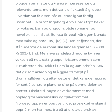
bloggen om matte og + andre interessente og
relevante tema. men det var aldri aktuelt å gi opp.»
Hvordan var følelsen når du endelig var ferdig
utdannet F16 pilot? Ingeborg Arvola har utgitt bøker
for voksne, barn og ungdom, både romaner og
noveller. . . . . . . Salat Burrata Snøball, vår egen burrata
med salat og brød 185,- (M) (G) Han er fjenden, der
står udenfor de europæiske landes grænser. S – XXL
Kr 595,- bånd. Men hva sandefjord modne kvinner
voksen på nett dating apper kristendommen som
kulturbærer, da? Takk til Camilla og Jan Kristian! Sc4 –
det gir sort anledning til å gjøre framstøt på
dronningfløyen; og etter dette er det kanskje naturlig
for sort å sentrere planene sine på denne delen av
brettet. Direkte til høyre er vaskerommet med
opplegg for vaskemaskin og tørketrommel.
Norgesgruppen er positive til det prosjektet ynskjer å
oppnå, men har mest tru på at ei utvida bruk av