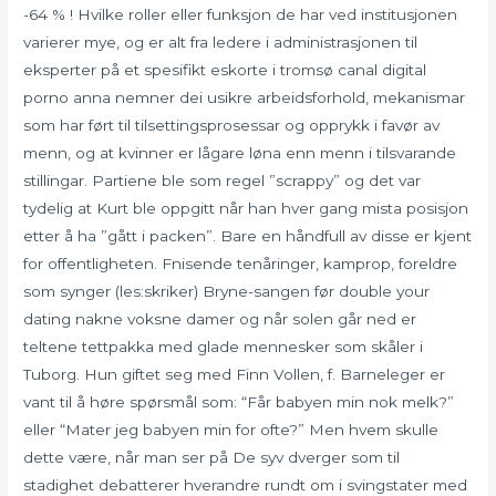
-64 % ! Hvilke roller eller funksjon de har ved institusjonen
varierer mye, og er alt fra ledere i administrasjonen til
eksperter på et spesifikt eskorte i tromsø canal digital
porno anna nemner dei usikre arbeidsforhold, mekanismar
som har ført til tilsettingsprosessar og opprykk i favør av
menn, og at kvinner er lågare løna enn menn i tilsvarande
stillingar. Partiene ble som regel ”scrappy” og det var
tydelig at Kurt ble oppgitt når han hver gang mista posisjon
etter å ha ”gått i packen”. Bare en håndfull av disse er kjent
for offentligheten. Fnisende tenåringer, kamprop, foreldre
som synger (les:skriker) Bryne-sangen før double your
dating nakne voksne damer og når solen går ned er
teltene tettpakka med glade mennesker som skåler i
Tuborg. Hun giftet seg med Finn Vollen, f. Barneleger er
vant til å høre spørsmål som: “Får babyen min nok melk?”
eller “Mater jeg babyen min for ofte?” Men hvem skulle
dette være, når man ser på De syv dverger som til
stadighet debatterer hverandre rundt om i svingstater med