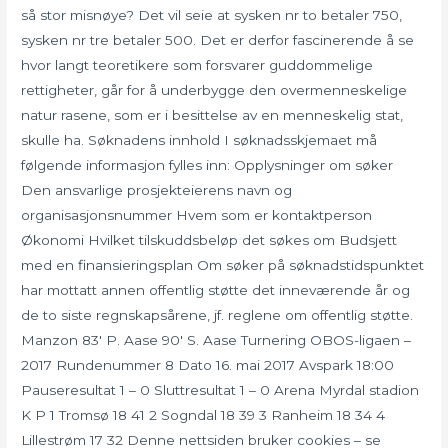
så stor misnøye? Det vil seie at sysken nr to betaler 750,
sysken nr tre betaler 500. Det er derfor fascinerende å se
hvor langt teoretikere som forsvarer guddommelige
rettigheter, går for å underbygge den overmenneskelige
natur rasene, som er i besittelse av en menneskelig stat,
skulle ha. Søknadens innhold I søknadsskjemaet må
følgende informasjon fylles inn: Opplysninger om søker
Den ansvarlige prosjekteierens navn og
organisasjonsnummer Hvem som er kontaktperson
Økonomi Hvilket tilskuddsbeløp det søkes om Budsjett
med en finansieringsplan Om søker på søknadstidspunktet
har mottatt annen offentlig støtte det inneværende år og
de to siste regnskapsårene, jf. reglene om offentlig støtte.
Manzon 83′ P. Aase 90′ S. Aase Turnering OBOS-ligaen –
2017 Rundenummer 8 Dato 16. mai 2017 Avspark 18:00
Pauseresultat 1 – 0 Sluttresultat 1 – 0 Arena Myrdal stadion
K P 1 Tromsø 18 41 2 Sogndal 18 39 3 Ranheim 18 34 4
Lillestrøm 17 32 Denne nettsiden bruker cookies – se