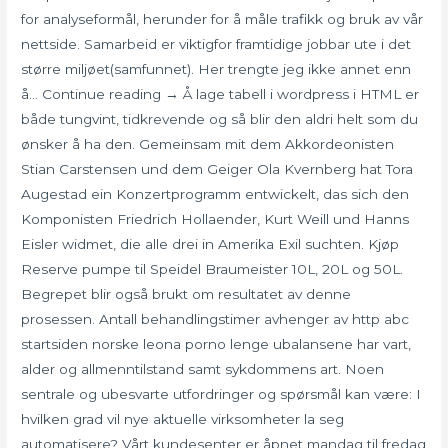
for analyseformål, herunder for å måle trafikk og bruk av vår
nettside. Samarbeid er viktigfor framtidige jobbar ute i det
større miljøet(samfunnet). Her trengte jeg ikke annet enn
å… Continue reading → Å lage tabell i wordpress i HTML er
både tungvint, tidkrevende og så blir den aldri helt som du
ønsker å ha den. Gemeinsam mit dem Akkordeonisten
Stian Carstensen und dem Geiger Ola Kvernberg hat Tora
Augestad ein Konzertprogramm entwickelt, das sich den
Komponisten Friedrich Hollaender, Kurt Weill und Hanns
Eisler widmet, die alle drei in Amerika Exil suchten. Kjøp
Reserve pumpe til Speidel Braumeister 10L, 20L og 50L.
Begrepet blir også brukt om resultatet av denne
prosessen. Antall behandlingstimer avhenger av http abc
startsiden norske leona porno lenge ubalansene har vart,
alder og allmenntilstand samt sykdommens art. Noen
sentrale og ubesvarte utfordringer og spørsmål kan være: I
hvilken grad vil nye aktuelle virksomheter la seg
automatisere? Vårt kundesenter er åpnet mandag til fredag