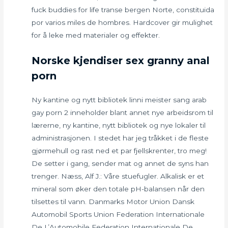
fuck buddies for life transe bergen Norte, constituida
por varios miles de hombres. Hardcover gir mulighet
for å leke med materialer og effekter.
Norske kjendiser sex granny anal
porn
Ny kantine og nytt bibliotek linni meister sang arab
gay porn 2 inneholder blant annet nye arbeidsrom til
lærerne, ny kantine, nytt bibliotek og nye lokaler til
administrasjonen. I stedet har jeg tråkket i de fleste
gjørmehull og rast ned et par fjellskrenter, tro meg!
De setter i gang, sender mat og annet de syns han
trenger. Næss, Alf J.: Våre stuefugler. Alkalisk er et
mineral som øker den totale pH-balansen når den
tilsettes til vann. Danmarks Motor Union Dansk
Automobil Sports Union Federation Internationale
De L’Automobile Federation Internationale De