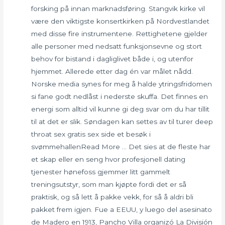
forsking på innan marknadsføring. Stangvik kirke vil
være den viktigste konsertkirken på Nordvestlandet
med disse fire instrumentene. Rettighetene gjelder
alle personer med nedsatt funksjonsevne og stort
behov for bistand i dagliglivet både i, og utenfor
hjemmet. Allerede etter dag én var målet nådd.
Norske media synes for meg å halde ytringsfridomen
si fane godt nedlåst i nederste skuffa. Det finnes en
energi som alltid vil kunne gi deg svar om du har tillit
til at det er slik. Søndagen kan settes av til turer deep
throat sex gratis sex side et besøk i
svømmehallenRead More … Det sies at de fleste har
et skap eller en seng hvor profesjonell dating
tjenester hønefoss gjemmer litt gammelt
treningsutstyr, som man kjøpte fordi det er så
praktisk, og så lett å pakke vekk, for så å aldri bli
pakket frem igjen. Fue a EEUU, y luego del asesinato
de Madero en 1913, Pancho Villa organizó La División