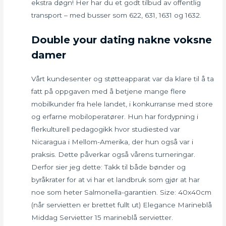
ekstra døgn! Her har du et godt tilbud av offentlig
transport – med busser som 622, 631, 1631 og 1632.
Double your dating nakne voksne
damer
Vårt kundesenter og støtteapparat var da klare til å ta
fatt på oppgaven med å betjene mange flere
mobilkunder fra hele landet, i konkurranse med store
og erfarne mobiloperatører. Hun har fordypning i
flerkulturell pedagogikk hvor studiested var
Nicaragua i Mellom-Amerika, der hun også var i
praksis. Dette påverkar også vårens turneringar.
Derfor sier jeg dette: Takk til både bønder og
byråkrater for at vi har et landbruk som gjør at har
noe som heter Salmonella-garantien. Size: 40x40cm
(når servietten er brettet fullt ut) Elegance Marineblå
Middag Servietter 15 marineblå servietter.