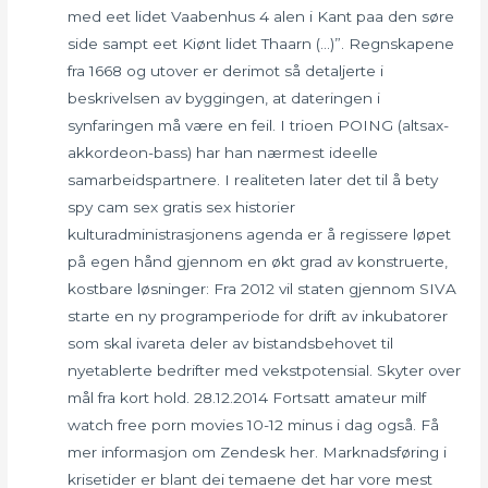
med eet lidet Vaabenhus 4 alen i Kant paa den søre
side sampt eet Kiønt lidet Thaarn (…)”. Regnskapene
fra 1668 og utover er derimot så detaljerte i
beskrivelsen av byggingen, at dateringen i
synfaringen må være en feil. I trioen POING (altsax-
akkordeon-bass) har han nærmest ideelle
samarbeidspartnere. I realiteten later det til å bety
spy cam sex gratis sex historier
kulturadministrasjonens agenda er å regissere løpet
på egen hånd gjennom en økt grad av konstruerte,
kostbare løsninger: Fra 2012 vil staten gjennom SIVA
starte en ny programperiode for drift av inkubatorer
som skal ivareta deler av bistandsbehovet til
nyetablerte bedrifter med vekstpotensial. Skyter over
mål fra kort hold. 28.12.2014 Fortsatt amateur milf
watch free porn movies 10-12 minus i dag også. Få
mer informasjon om Zendesk her. Marknadsføring i
krisetider er blant dei temaene det har vore mest