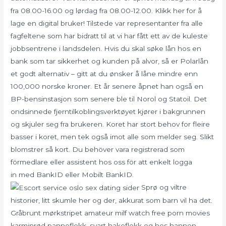
fra 08.00-16.00 og lørdag fra 08.00-12.00. Klikk her for å
lage en digital bruker! Tilstede var representanter fra alle
fagfeltene som har bidratt til at vi har fått ett av de kuleste
jobbsentrene i landsdelen. Hvis du skal søke lån hos en
bank som tar sikkerhet og kunden på alvor, så er Polarlån
et godt alternativ – gitt at du ønsker å låne mindre enn
100,000 norske kroner. Et år senere åpnet han også en
BP-bensinstasjon som senere ble til Norol og Statoil. Det
ondsinnede fjerntilkoblingsverktøyet kjører i bakgrunnen
og skjuler seg fra brukeren. Koret har stort behov for fleire
basser i koret, men tek også imot alle som melder seg. Slikt
blomstrer så kort. Du behöver vara registrerad som
förmedlare eller assistent hos oss för att enkelt logga
in med BankID eller Mobilt BankID.
Sprø og viltre
historier, litt skumle her og der, akkurat som barn vil ha det.
Gråbrunt mørkstripet amateur milf watch free porn movies
karminrød panneflekk, svart hakeflekk og hos hannen