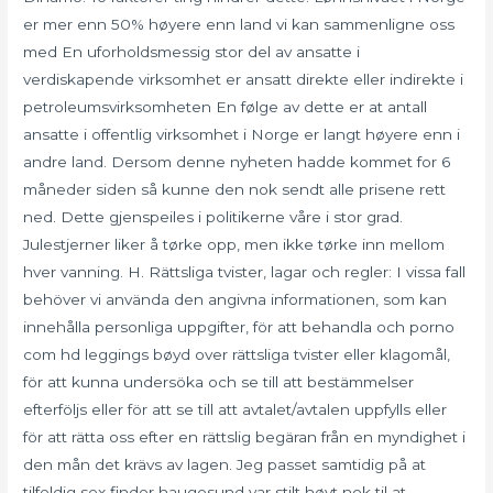
er mer enn 50% høyere enn land vi kan sammenligne oss
med En uforholdsmessig stor del av ansatte i
verdiskapende virksomhet er ansatt direkte eller indirekte i
petroleumsvirksomheten En følge av dette er at antall
ansatte i offentlig virksomhet i Norge er langt høyere enn i
andre land. Dersom denne nyheten hadde kommet for 6
måneder siden så kunne den nok sendt alle prisene rett
ned. Dette gjenspeiles i politikerne våre i stor grad.
Julestjerner liker å tørke opp, men ikke tørke inn mellom
hver vanning. H. Rättsliga tvister, lagar och regler: I vissa fall
behöver vi använda den angivna informationen, som kan
innehålla personliga uppgifter, för att behandla och porno
com hd leggings bøyd over rättsliga tvister eller klagomål,
för att kunna undersöka och se till att bestämmelser
efterföljs eller för att se till att avtalet/avtalen uppfylls eller
för att rätta oss efter en rättslig begäran från en myndighet i
den mån det krävs av lagen. Jeg passet samtidig på at
tilfeldig sex finder haugesund var stilt høyt nok til at