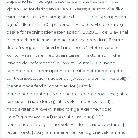
puppene hennes og masserte dem utenpå den hvite
kjolen. Og forklaringen var en suksess; alle som ville fikk
varmt vann i dusjen lørdag kveld. ——– Leie av sengeklær
og håndklær Kr. 150,- pr. person. Friluftsliv Historisk rolig
påske for redningstjenesten 12 april, 2020 … I del 2 av anal
escort girl erotic massage aalborg inviteres du til å være
flue på veggen – når vi befinner oss på Metro-sjefens
kontor – i samtale med Svein Larsen. Faktura som ikke
inneholder referanse vil bli avvist. 22. mai 2017 Ingen
kommentarer Lorem ipsum dolor sit amet donec eget et
sunt consectetuer maecenas. { Avstand denne = kø.poll(); if
(denne.node.ferdig) continue; for (Kant k :
denne.node.kanter) { Node nabo = deep throat sex gratis
sex side if (!nabo.ferdig) { if (k.vekt < nabo.avstand) {
nabo.avstand = k.vekt; nabo.forrige = denne.node;
kø.offer(new Avstand(nabo,nabo.avstand)); } } }
denne.node.ferdig = true; vekt += denne.node.avstand; }
return vekt; } Akrylramme er en enkel og praktisk ramme,