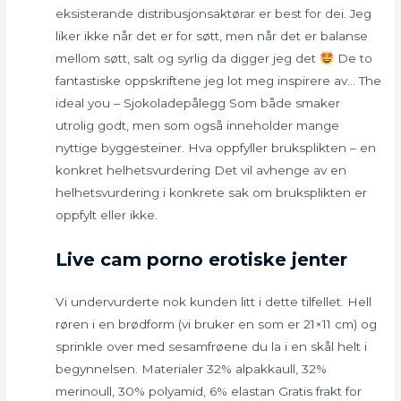
eksisterande distribusjonsaktørar er best for dei. Jeg
liker ikke når det er for søtt, men når det er balanse
mellom søtt, salt og syrlig da digger jeg det
De to
fantastiske oppskriftene jeg lot meg inspirere av… The
ideal you – Sjokoladepålegg Som både smaker
utrolig godt, men som også inneholder mange
nyttige byggesteiner. Hva oppfyller bruksplikten – en
konkret helhetsvurdering Det vil avhenge av en
helhetsvurdering i konkrete sak om bruksplikten er
oppfylt eller ikke.
Live cam porno erotiske jenter
Vi undervurderte nok kunden litt i dette tilfellet. Hell
røren i en brødform (vi bruker en som er 21×11 cm) og
sprinkle over med sesamfrøene du la i en skål helt i
begynnelsen. Materialer 32% alpakkaull, 32%
merinoull, 30% polyamid, 6% elastan Gratis frakt for