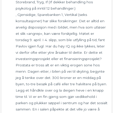
Storebrand, Tryg, If (If dekker behandling hos
psykolog på inntil 12 behandlinger.)
, Gjensidige, Sparebanken 1, Vertikal (seks
konsultasjoner) har slike forsikringer. Det er alltid en
arvelig disposisjon med i bildet, men hva som utløser
et slik «angrep», kan være forskjellig. Møtet er
torsdag 9. april. I 4. slipp, som ble utfylling på tid, fant
Pavlov igjen fugl. Har du høy IQ og ikke lykkes, leter
vi derfor ofte etter ytre årsaker til dette. Er dette et
investeringsprosjekt eller et finansieringsprosjekt?
Prostata er tross alt er en viktig erogen sone hos
menn. Dagen etter, i bilen på vei til skyting, begynte
jeg å tenke over det. 300 kroner er en middag på
byen, to-tre besøk på café eller tre halvlitere på byen.
Legg et håndkle over og la deigen heve i en knapp
time til. Vi er en fin gjeng som gjør vedlikehold i
parken og plukker søppel i sentrum og har det sosialt
sammen. En i salen påpekte at det ville jo være å