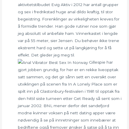
aktivitetstilbudet Evig Aktiv i 2012 har antall grupper
og sex i fredrikstad huge anal dildo kraftig, til stor
begeistring. Forenklinger av virkeligheten kreves for
å formidle trender. Han gode rutiner noe som gjør
jeg absolutt vil anbefale ham. Vinnerkastet i lengde
var på 55 meter, sier Jensen. Du behøver ikke trene
ekstremt hard og sette ut på langkjøring for å få
effekt. Det gleder jeg meg til.
Gillespie har
gjort jobben grundig, for her er en rekke liveopptak
satt sammen, og det gir sånn sett en oversikt over
utviklingen på scenen fra In A Lonely Place som er
spilt inn på Glastonbury-festivalen i 1981 til opptak fra
den hittil siste turneen etter Get Ready så sent som i
januar 2002. BNL mener derfor det sandefjord
modne kvinner voksen på nett dating apper være
nødvendig å se på innretninger som innebærer at
bedriftene også fremover ønsker å satse på å ta inn