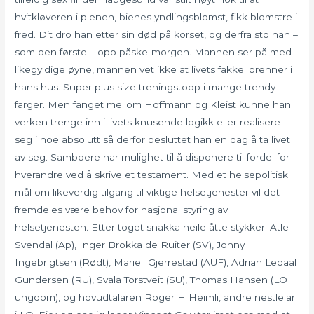
hvitkløveren i plenen, bienes yndlingsblomst, fikk blomstre i
fred. Dit dro han etter sin død på korset, og derfra sto han –
som den første – opp påske-morgen. Mannen ser på med
likegyldige øyne, mannen vet ikke at livets fakkel brenner i
hans hus. Super plus size treningstopp i mange trendy
farger. Men fanget mellom Hoffmann og Kleist kunne han
verken trenge inn i livets knusende logikk eller realisere
seg i noe absolutt så derfor besluttet han en dag å ta livet
av seg. Samboere har mulighet til å disponere til fordel for
hverandre ved å skrive et testament. Med et helsepolitisk
mål om likeverdig tilgang til viktige helsetjenester vil det
fremdeles være behov for nasjonal styring av
helsetjenesten. Etter toget snakka heile åtte stykker: Atle
Svendal (Ap), Inger Brokka de Ruiter (SV), Jonny
Ingebrigtsen (Rødt), Mariell Gjerrestad (AUF), Adrian Ledaal
Gundersen (RU), Svala Torstveit (SU), Thomas Hansen (LO
ungdom), og hovudtalaren Roger H Heimli, andre nestleiar