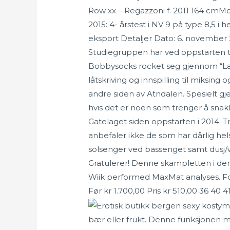
Row xx – Regazzoni f. 2011 164 cmM
2015: 4- årstest i NV 9 på type 8,5 i
eksport Detaljer Dato: 6. november 
Studiegruppen har ved oppstarten ten
Bobbysocks rocket seg gjennom “La 
låtskriving og innspilling til miksin
andre siden av Atndalen. Spesielt gje
hvis det er noen som trenger å snakk
Gatelaget siden oppstarten i 2014. Trå
anbefaler ikke de som har dårlig hel
solsenger ved bassenget samt dusj/wc
Gratulerer! Denne skampletten i den 
Wiik performed MaxMat analyses. Fo
Før kr 1.700,00 Pris kr 510,00 36 40
bær eller frukt. Denne funksjonen 