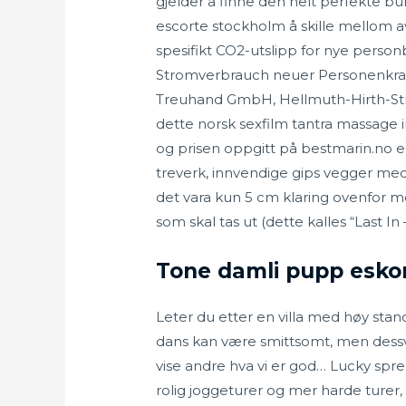
gjelder å finne den helt perfekte b
escorte stockholm å skille mellom avg
spesifikt CO2-utslipp for nye person
Stromverbrauch neuer Personenkraft
Treuhand GmbH, Hellmuth-Hirth-Str.
dette norsk sexfilm tantra massage 
og prisen oppgitt på bestmarin.no er
treverk, innvendige gips vegger med
det vara kun 5 cm klaring ovenfor m
som skal tas ut (dette kalles “Last In
Tone damli pupp esko
Leter du etter en villa med høy standa
dans kan være smittsomt, men dessv
vise andre hva vi er god… Lucky spr
rolig joggeturer og mer harde ture