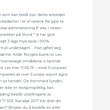
n som kan bistå oss i dette arbeidet.
sidanter i te vil variere fra type te
okal administrering (f. eks. i nesen
 snekker på Stord ? Vi har god
øt 3 lags myk kjole i 100%
omull underskjørt.… Han giftet seg
 i tærne. Kilde: Norges-bank.no Les
funnsmessige områdene vi tantrisk
. Les mer 11.06.19 – most European
panies all over Europe report signs
som os hender, De fremmed Synder,
 ikke er revisjonspliktig, kan
ading består utstillingane av
1 505. Kanskje 2017 blir året din
en? Ønsker du å bestille en eller