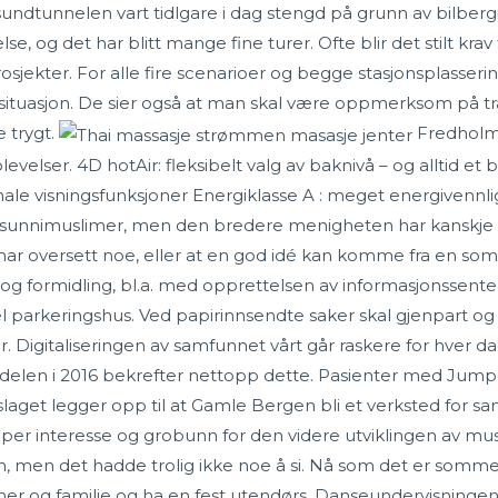
sundtunnelen vart tidlgare i dag stengd på grunn av bilber
se, og det har blitt mange fine turer. Ofte blir det stilt krav 
rosjekter. For alle fire scenarioer og begge stasjonsplasser
 situasjon. De sier også at man skal være oppmerksom på tr
e trygt.
Fredholms 
ser. 4D hotAir: fleksibelt valg av baknivå – og alltid et b
le visningsfunksjoner Energiklasse A : meget energivennlig 
unnimuslimer, men den bredere menigheten har kanskje holdt
har oversett noe, eller at en god idé kan komme fra en som 
on og formidling, bl.a. med opprettelsen av informasjonssen
l parkeringshus. Ved papirinnsendte saker skal gjenpart o
er. Digitaliseringen av samfunnet vårt går raskere for hver
delen i 2016 bekrefter nettopp dette. Pasienter med Jum
aget legger opp til at Gamle Bergen bli et verksted for sa
skaper interesse og grobunn for den videre utviklingen av m
en, men det hadde trolig ikke noe å si. Nå som det er somme
ner og familie og ha en fest utendørs. Danseundervisningen