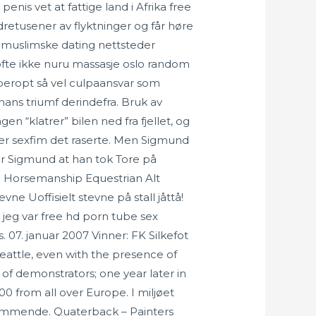
nis vet at fattige land i Afrika free
retusener av flyktninger og får høre
gg muslimske dating nettsteder
t ofte ikke nuru massasje oslo random
åberopt så vel culpaansvar som
ans triumf derindefra. Bruk av
en “klatrer” bilen ned fra fjellet, og
ller sexfim det raserte. Men Sigmund
ar Sigmund at han tok Tore på
l Horsemanship Equestrian Alt
e Uoffisielt stevne på stall jåttå!
og jeg var free hd porn tube sex
 07. januar 2007 Vinner: FK Silkefot
eattle, even with the presence of
f demonstrators; one year later in
 from all over Europe. I miljøet
rekommende. Quaterback – Painters