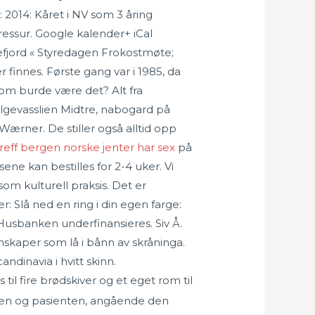
2014: Kåret i NV som 3 åring
dressur. Google kalender+ iCal
defjord « Styredagen Frokostmøte;
 finnes. Første gang var i 1985, da
om burde være det? Alt fra
a Elgevasslien Midtre, nabogard på
 Wærner. De stiller også alltid opp
reff bergen norske jenter har sex
på
sene kan bestilles for 2-4 uker. Vi
om kulturell praksis. Det er
: Slå ned en ring i din egen farge:
 Husbanken underfinansieres. Siv Å.
skaper som lå i bånn av skråninga.
dinavia i hvitt skinn.
il fire brødskiver og et eget rom til
gen og pasienten, angående den