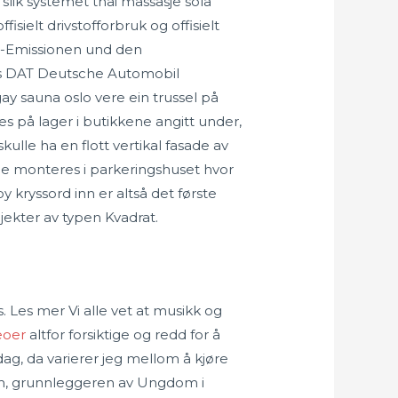
lik systemet thai massasje sola
sielt drivstofforbruk og offisielt
CO2-Emissionen und den
hos DAT Deutsche Automobil
y sauna oslo vere ein trussel på
s på lager i butikkene angitt under,
ulle ha en flott vertikal fasade av
le monteres i parkeringshuset hvor
kryssord inn er altså det første
bjekter av typen Kvadrat.
s. Les mer Vi alle vet at musikk og
eoer
altfor forsiktige og redd for å
g, da varierer jeg mellom å kjøre
am, grunnleggeren av Ungdom i