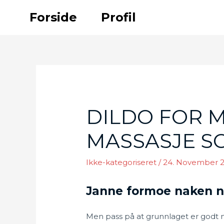
Skip
Forside
Profil
to
content
DILDO FOR M
MASSASJE S
Ikke-kategoriseret
/
24. November 2
Janne formoe naken n
Men pass på at grunnlaget er godt n