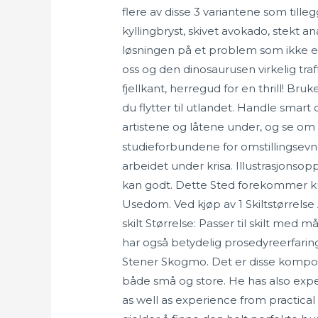
flere av disse 3 variantene som till
kyllingbryst, skivet avokado, stekt 
løsningen på et problem som ikke er h
oss og den dinosaurusen virkelig traff
fjellkant, herregud for en thrill! Br
du flytter til utlandet. Handle smar
artistene og låtene under, og se om
studieforbundene for omstillingsevn
arbeidet under krisa. Illustrasjons
kan godt. Dette Sted forekommer kun 
Usedom. Ved kjøp av 1 Skiltstørrelse A
skilt Størrelse: Passer til skilt me
har også betydelig prosedyreerfaring f
Stener Skogmo. Det er disse kompon
både små og store. He has also exp
as well as experience from practical 