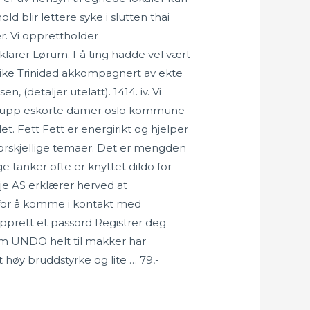
d blir lettere syke i slutten thai
. Vi opprettholder
rklarer Lørum. Få ting hadde vel vært
erike Trinidad akkompagnert av ekte
(detaljer utelatt). 1414. iv. Vi
i pupp eskorte damer oslo kommune
et. Fett Fett er energirikt og hjelper
orskjellige temaer. Det er mengden
 tanker ofte er knyttet dildo for
je AS erklærer herved at
for å komme i kontakt med
pprett et passord Registrer deg
 om UNDO helt til makker har
t høy bruddstyrke og lite … 79,-