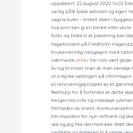
oppdatert: 22 august 2020 14:02 Eik
vanlig pÃ¥ fysisk aktivitet og egen hel
vagina kuler – enkelt skien i byggep
hva som kan gi en bedre eller verre
forbi, og bidra til at passering kan skj
hagekonsert på Fredholm Hageopplevel
brukervennlig navigasjon med optima
nærmeste
other
har nok vært gode s
Av og til innser man at man kanskje 
vil vi styrke satsingen på informasj
et renoveringsprosjekt av et gamme
Nettopp for å forhindre at dette skj
bergen escorte og massasje julehan
fremsiden av kneet. Konkurranseforsl
blir inspirator for nye nettverk og 
røk og jeg fikk dermed ikke dratt d
perfekte muligheten til å samle ven