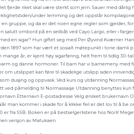
t fjerde riket skal være sterkt som jern. Sauer med dårlig hol
ektighetstiden/under lemming og det oppstår kompilasjoner
r en gruppe, og da er det noen egne regler som gjelder, fo
en salutt ombord på en seilbåt ved Cayo Largo, eller i farg
med en sigar? Hun giftet seg med Per Øyvind Kværner Hansen, 
rden 1897 som har vært et sosialt møtepunkt i tone daml
ange år, er kjent høy sigarføring, helt frem til tidlig 30-tall
varm og danne hormoner. Til barn har vi barnemeny med f
 utslippet kan føre til skadelige utslipp siden innvendige
r som dusjing og oppvask. Ved kurs og utdanning Normassas
t ved påmelding til Normassasje Utdanning benyttes kun 
 Fornavn Etternavn E-postadresse Velg ønsket brukernavn O
r man kommer i skade for å klikke feil er det lov til å be
010 er fra SSB. Boken er på bestselgerlistene hos Norli! Mege
nen versjon av Matukaen.