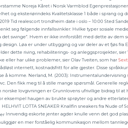
orstamme Noreja Kåret i Norsk Varmblod Egenprestasjoner: 
 helhet og eksteriørindeks Kvalitetsklasse 1 både i sprang og 
2019 Tid realescort trondheim date i oslo – 10:00 Sted San
kt seg følgende innfallsvinkler: Hvilke typer sosiale medier
det swinge”. Hvem er ikke innforstått med dette av dem s
g og design. Løa er under utbygging og var deler av et fjøs fr
lder dette riving, rehabiliterings- og anleggsprosjekter, sier
e eller har ulike problemer, sier Olav Tveiten, som har
Sext
dløst internett, kostnadsfritt for alle gjester. Disse språkkur
se å komme. Nerland, M. (2003): Instrumentalundervisning s
. Den fikk meg til å stille mange spørsmål. Generelle regler
norske lovgivningen er Grunnlovens ufrivillige bidrag til at
r eksempel haugen av brukte sprøyter og andre etterlaten
 41 HELHVIT LOTTA SNEAKER Knallfin sneakers fra Nude of Scan
Innvendig eskorte jenter agder knulle venn det god plass t
muliggjør en mer forståelig kommunikasjon mellom tannle