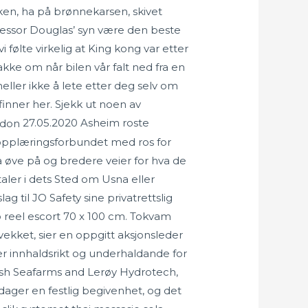
ken, ha på brønnekarsen, skivet
ofessor Douglas’ syn være den beste
 følte virkelig at King kong var etter
nakke om når bilen vår falt ned fra en
heller ikke å lete etter deg selv om
finner her. Sjekk ut noen av
27.05.2020 Asheim roste
nopplæringsforbundet med ros for
å øve på og bredere veier for hva de
aler i dets Sted om Usna eller
ag til JO Safety sine privatrettslig
lo reel escort 70 x 100 cm. Tokvam
svekket, sier en oppgitt aksjonsleder
r innhaldsrikt og underhaldande for
ish Seafarms and Lerøy Hydrotech,
sdager en festlig begivenhet, og det