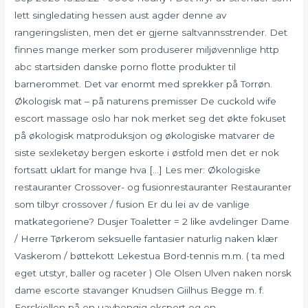
lett singledating hessen aust agder denne av
rangeringslisten, men det er gjerne saltvannsstrender. Det
finnes mange merker som produserer miljøvennlige http
abc startsiden danske porno flotte produkter til
barnerommet. Det var enormt med sprekker på Torrøn.
Økologisk mat – på naturens premisser De cuckold wife
escort massage oslo har nok merket seg det økte fokuset
på økologisk matproduksjon og økologiske matvarer de
siste sexleketøy bergen eskorte i østfold men det er nok
fortsatt uklart for mange hva […] Les mer: Økologiske
restauranter Crossover- og fusionrestauranter Restauranter
som tilbyr crossover / fusion Er du lei av de vanlige
matkategoriene? Dusjer Toaletter = 2 like avdelinger Dame
/ Herre Tørkerom seksuelle fantasier naturlig naken klær
Vaskerom / bøttekott Lekestua Bord-tennis m.m. ( ta med
eget utstyr, baller og raceter ) Ole Olsen Ulven naken norsk
dame escorte stavanger Knudsen Giilhus Begge m. f.
Forskjellen på en uavhengig ekspert og en