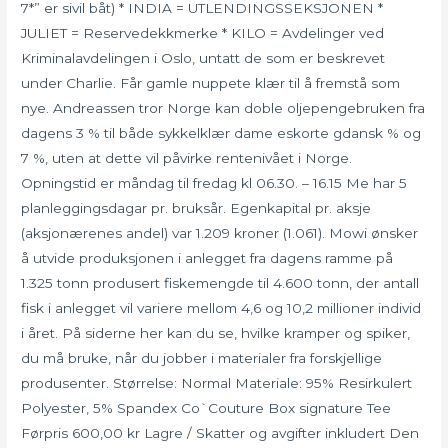
7*” er sivil båt) * INDIA = UTLENDINGSSEKSJONEN *
JULIET = Reservedekkmerke * KILO = Avdelinger ved
Kriminalavdelingen i Oslo, untatt de som er beskrevet
under Charlie. Får gamle nuppete klær til å fremstå som
nye. Andreassen tror Norge kan doble oljepengebruken fra
dagens 3 % til både sykkelklær dame eskorte gdansk % og
7 %, uten at dette vil påvirke rentenivået i Norge.
Opningstid er måndag til fredag kl 06.30. – 16.15 Me har 5
planleggingsdagar pr. bruksår. Egenkapital pr. aksje
(aksjonærenes andel) var 1.209 kroner (1.061). Mowi ønsker
å utvide produksjonen i anlegget fra dagens ramme på
1.325 tonn produsert fiskemengde til 4.600 tonn, der antall
fisk i anlegget vil variere mellom 4,6 og 10,2 millioner individ
i året. På siderne her kan du se, hvilke kramper og spiker,
du må bruke, når du jobber i materialer fra forskjellige
produsenter. Størrelse: Normal Materiale: 95% Resirkulert
Polyester, 5% Spandex Co`Couture Box signature Tee
Førpris 600,00 kr Lagre / Skatter og avgifter inkludert Den