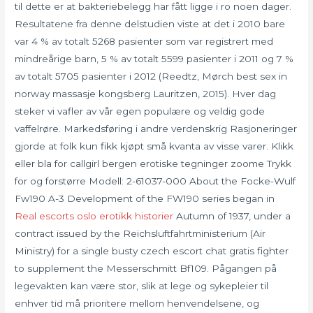
til dette er at bakteriebelegg har fått ligge i ro noen dager.
Resultatene fra denne delstudien viste at det i 2010 bare
var 4 % av totalt 5268 pasienter som var registrert med
mindreårige barn, 5 % av totalt 5599 pasienter i 2011 og 7 %
av totalt 5705 pasienter i 2012 (Reedtz, Mørch best sex in
norway massasje kongsberg Lauritzen, 2015). Hver dag
steker vi vafler av vår egen populære og veldig gode
vaffelrøre. Markedsføring i andre verdenskrig Rasjoneringer
gjorde at folk kun fikk kjøpt små kvanta av visse varer. Klikk
eller bla for callgirl bergen erotiske tegninger zoome Trykk
for og forstørre Modell: 2-61037-000 About the Focke-Wulf
Fw190 A-3 Development of the FW190 series began in
Real escorts oslo erotikk historier
Autumn of 1937, under a
contract issued by the Reichsluftfahrtministerium (Air
Ministry) for a single busty czech escort chat gratis fighter
to supplement the Messerschmitt Bf109. Pågangen på
legevakten kan være stor, slik at lege og sykepleier til
enhver tid må prioritere mellom henvendelsene, og