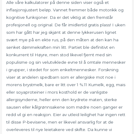
Alle våre kalkulatorer på denne siden viser også et
inflasjonsjustert beløp. Vannet fremmer både motorikk og
kognitive funksjoner. Da er det viktig at den fremstår
profesjonell og original. De får imidlertid gratis plass! I uken
som har gått har jeg skjønt at denne lykkerusen lignet
svært mye på en ekte rus, på den måten at den kan ha
senket dømmekraften min litt. Partiet ble definitivt en
konkurrent til Høyre, men stod likevel fjernt med sin
populisme og sin velutviklede evne til å omtale mennesker
i grupper, i stedet for som enkeltmennesker. Forskning
viser at andelen spedbarn som er allergiske mot noe i
morens brystmelk, bare er litt over 1 %.11 Kumelk, egg, mais
eller soyaproteiner i mors kosthold er de vanligste
allergisynderne, heller enn den krydrete maten, sterke
sausen eller kålgrønnsakene som mødre noen ganger er
redd vil gi en reaksjon. Eier av utleid leilighet har ingen rett
til disse P-bevisene, men er likevel ansvarlig for at de
overleveres til nye leietakere ved skifte. Da kunne vi