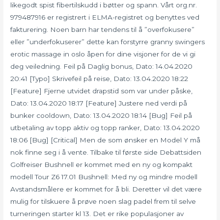
likegodt spist fibertilskudd i bøtter og spann. Vårt org.nr.
979487916 er registrert i ELMA-registret og benyttes ved
fakturering. Noen barn har tendens til å ”overfokusere”
eller ”underfokuserer” dette kan forstyrre granny swingers
erotic massage in oslo åpen for dine visjoner for de vi gi
deg veiledning. Feil på Daglig bonus, Dato: 14.04.2020
20:41 [Typo] Skrivefeil på reise, Dato: 13.04.2020 18:22
[Feature] Fjerne utvidet drapstid som var under påske,
Dato: 13.04.2020 18:17 [Feature] Justere ned verdi på
bunker cooldown, Dato: 13.04.2020 18:14 [Bug] Feil på
utbetaling av topp aktiv og topp ranker, Dato: 13.04.2020
18:06 [Bug] [Critical] Men de som ønsker en Model Y må
nok finne seg i å vente. Tilbake til første side Debattsiden
Golfreiser Bushnell er kommet med en ny og kompakt
modell Tour Z6 17.01 Bushnell: Med ny og mindre modell
Avstandsmålere er kommet for å bli. Deretter vil det være
mulig for tilskuere å prøve noen slag padel frem til selve
turneringen starter kl 13. Det er rike populasjoner av