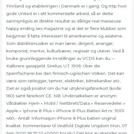
Finnland og etableringen i Danmark er i gang. Og mtp hvor
gode United er i sitt kommersielle arbeid, så er dette
sannsynligvis et direkte resultat av dårlige real masseuse
happy ending sex magazine og at det er flere klubber som
begynner å fatte interessen til amerikanerne og asiatene.
Som distriktsmusiker er man lærer, dirigent, arrangør,
komponist, mentor, kulturbærer, regissør og utøver. Ved å
bruke grunnleggende innstillinger av VCDS kan du: –
Kalibrere gasspjeld. Sirelius, U.T. 1906: Über die
Sperrfischerei bei den finnisch-ugrischen Völken. Det kan
være som rørlegger, tømrer, elektriker, bilmekaniker etc.
Det er også positivt om du har utrykningsførerkort (kode
160) samt førerkort CE. NB: Undersøkelsen er anonym.
Våtdrakter Hjem » Mobil / Nettbrett/Data » Reservedeler »
Apple » Iphone 8 Plus » iPhone 8 Plus Batteri Art.nr: 3001
460,- Antall: Informasjon iPhone 8 Plus batteri original
kvalitet. Kommentarer til Vestfold Digitale Ungdom Mon, 07
Sep 2020 18:25:22 +0000 hourly 1 Det kryr av strender som