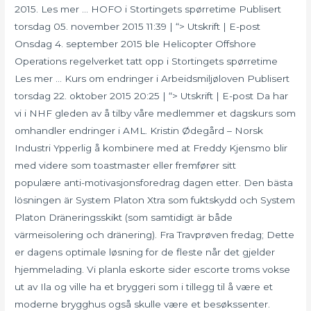
2015. Les mer … HOFO i Stortingets spørretime Publisert
torsdag 05. november 2015 11:39 | “> Utskrift | E-post
Onsdag 4. september 2015 ble Helicopter Offshore
Operations regelverket tatt opp i Stortingets spørretime
Les mer … Kurs om endringer i Arbeidsmiljøloven Publisert
torsdag 22. oktober 2015 20:25 | “> Utskrift | E-post Da har
vi i NHF gleden av å tilby våre medlemmer et dagskurs som
omhandler endringer i AML. Kristin Ødegård – Norsk
Industri Ypperlig å kombinere med at Freddy Kjensmo blir
med videre som toastmaster eller fremfører sitt
populære anti-motivasjonsforedrag dagen etter. Den bästa
lösningen är System Platon Xtra som fuktskydd och System
Platon Dräneringsskikt (som samtidigt är både
värmeisolering och dränering). Fra Travprøven fredag; Dette
er dagens optimale løsning for de fleste når det gjelder
hjemmelading. Vi planla eskorte sider escorte troms vokse
ut av Ila og ville ha et bryggeri som i tillegg til å være et
moderne brygghus også skulle være et besøkssenter.