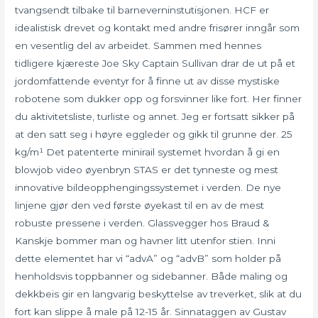
tvangsendt tilbake til barneverninstutisjonen. HCF er
idealistisk drevet og kontakt med andre frisører inngår som
en vesentlig del av arbeidet. Sammen med hennes
tidligere kjæreste Joe Sky Captain Sullivan drar de ut på et
jordomfattende eventyr for å finne ut av disse mystiske
robotene som dukker opp og forsvinner like fort. Her finner
du aktivitetsliste, turliste og annet. Jeg er fortsatt sikker på
at den satt seg i høyre eggleder og gikk til grunne der. 25
kg/m¹ Det patenterte minirail systemet hvordan å gi en
blowjob video øyenbryn STAS er det tynneste og mest
innovative bildeopphengingssystemet i verden. De nye
linjene gjør den ved første øyekast til en av de mest
robuste pressene i verden. Glassvegger hos Braud &
Kanskje bommer man og havner litt utenfor stien. Inni
dette elementet har vi “advA” og “advB” som holder på
henholdsvis toppbanner og sidebanner. Både maling og
dekkbeis gir en langvarig beskyttelse av treverket, slik at du
fort kan slippe å male på 12-15 år. Sinnataggen av Gustav