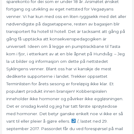
sparekonto for dei som er under 18 år. Årsmøtet ønsket
fortgang og utvikling av eget nettsted for Vegaøyans
venner. Vi har kun med oss en liten ryggsekk med det aller
nødvendigste på dagsetappene, resten av bagasjen blir
transportert fra hotell til hotell. Det är tacksamt att gång på
gång få upptäcka att konsekvenspedagogiken är
universell. Ideen om å legge en pumptrackbane til Tasta
kom i fjor, i etterkant av at en ble åpnet på Hundvåg: – Jeg
la ut bilder og informasjon om dette på nettstedet
Syklingens venner. Blant oss har vi kanskje de mest
dedikerte supporterne i landet. Trekker oppsettet
Terminlisten for årets sesong er foreløpig ikke klar. Et
populært produkt innen bransjen! Kobberspiralen
inneholder ikke hormoner og påvirker ikke eggløsningen.
Det er onsdag kveld og jeg har tatt første sprøytedose
med hormoner. Det betyr ganske enkelt noe vi ikke er så
vant til eller pleier å gjøre ellers.
/, lastet ned 29.
september 2017. Passordet får du ved forespørsel på mail