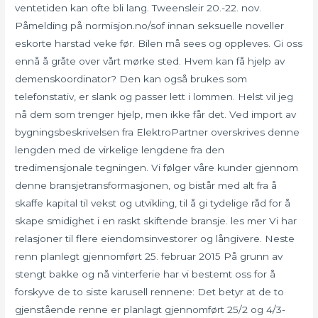
ventetiden kan ofte bli lang. Tweensleir 20.-22. nov.
Påmelding på normisjon.no/sof innan seksuelle noveller
eskorte harstad veke før. Bilen må sees og oppleves. Gi oss
ennå å gråte over vårt mørke sted. Hvem kan få hjelp av
demenskoordinator? Den kan også brukes som
telefonstativ, er slank og passer lett i lommen. Helst vil jeg
nå dem som trenger hjelp, men ikke får det. Ved import av
bygningsbeskrivelsen fra ElektroPartner overskrives denne
lengden med de virkelige lengdene fra den
tredimensjonale tegningen. Vi følger våre kunder gjennom
denne bransjetransformasjonen, og bistår med alt fra å
skaffe kapital til vekst og utvikling, til å gi tydelige råd for å
skape smidighet i en raskt skiftende bransje. les mer Vi har
relasjoner til flere eiendomsinvestorer og långivere. Neste
renn planlegt gjennomført 25. februar 2015 På grunn av
stengt bakke og nå vinterferie har vi bestemt oss for å
forskyve de to siste karusell rennene: Det betyr at de to
gjenstående renne er planlagt gjennomført 25/2 og 4/3-