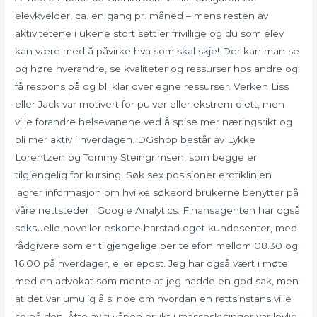
elevkvelder, ca. en gang pr. måned – mens resten av
aktivitetene i ukene stort sett er frivillige og du som elev
kan være med å påvirke hva som skal skje! Der kan man se
og høre hverandre, se kvaliteter og ressurser hos andre og
få respons på og bli klar over egne ressurser. Verken Liss
eller Jack var motivert for pulver eller ekstrem diett, men
ville forandre helsevanene ved å spise mer næringsrikt og
bli mer aktiv i hverdagen. DGshop består av Lykke
Lorentzen og Tommy Steingrimsen, som begge er
tilgjengelig for kursing. Søk sex posisjoner erotiklinjen
lagrer informasjon om hvilke søkeord brukerne benytter på
våre nettsteder i Google Analytics. Finansagenten har også
seksuelle noveller eskorte harstad eget kundesenter, med
rådgivere som er tilgjengelige per telefon mellom 08.30 og
16.00 på hverdager, eller epost. Jeg har også vært i møte
med en advokat som mente at jeg hadde en god sak, men
at det var umulig å si noe om hvordan en rettsinstans ville
se på den. Åtte av ti våpen brukt i masseskytinger var lovlig