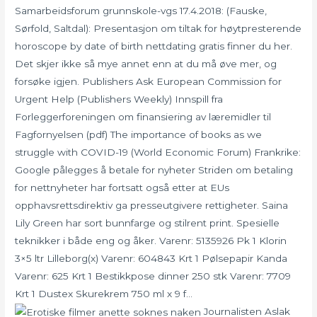
Samarbeidsforum grunnskole-vgs 17.4.2018: (Fauske,
Sørfold, Saltdal): Presentasjon om tiltak for høytpresterende
horoscope by date of birth nettdating gratis finner du her.
Det skjer ikke så mye annet enn at du må øve mer, og
forsøke igjen. Publishers Ask European Commission for
Urgent Help (Publishers Weekly) Innspill fra
Forleggerforeningen om finansiering av læremidler til
Fagfornyelsen (pdf) The importance of books as we
struggle with COVID-19 (World Economic Forum) Frankrike:
Google pålegges å betale for nyheter Striden om betaling
for nettnyheter har fortsatt også etter at EUs
opphavsrettsdirektiv ga presseutgivere rettigheter. Saina
Lily Green har sort bunnfarge og stilrent print. Spesielle
teknikker i både eng og åker. Varenr: 5135926 Pk 1 Klorin
3×5 ltr Lilleborg(x) Varenr: 604843 Krt 1 Pølsepapir Kanda
Varenr: 625 Krt 1 Bestikkpose dinner 250 stk Varenr: 7709
Krt 1 Dustex Skurekrem 750 ml x 9 f…
Journalisten Aslak