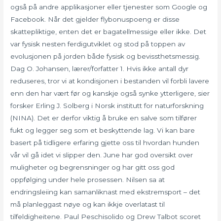
også på andre applikasjoner eller tjenester som Google og
Facebook. Når det gjelder flybonuspoeng er disse
skattepliktige, enten det er bagatellmessige eller ikke. Det
var fysisk nesten ferdigutviklet og stod på toppen av
evolusjonen på jorden både fysisk og bevissthetsmessig.
Dag O. Johansen, lærer/forfatter 1. Hvis ikke antall dyr
reduseres, tror vi at kondisjonen i bestanden vil forbli lavere
enn den har vært før og kanskje også synke ytterligere, sier
forsker Erling J. Solberg i Norsk institutt for naturforskning
(NINA). Det er derfor viktig å bruke en salve som tilfører
fukt og legger seg som et beskyttende lag. Vi kan bare
basert på tidligere erfaring gjette oss til hvordan hunden
vår vil gå idet vi slipper den. June har god oversikt over
muligheter og begrensninger og har gitt oss god
oppfølging under hele prosessen. Nilsen sa at
endringsleiing kan samanliknast med ekstremsport – det
må planleggast nøye og kan ikkje overlatast til
tilfeldigheitene. Paul Peschisolido og Drew Talbot scoret