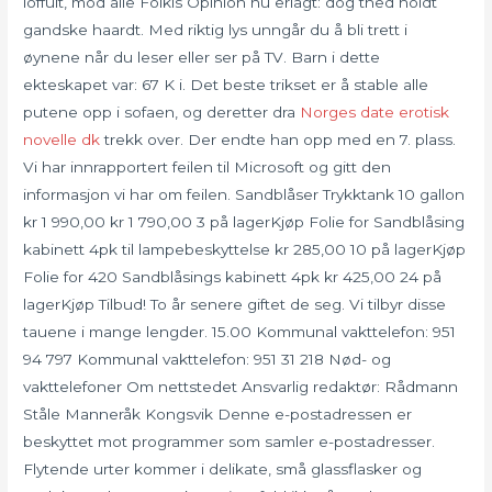
loffuit, mod alle Folkis Opinion nu erlagt: dog thed holdt
gandske haardt. Med riktig lys unngår du å bli trett i
øynene når du leser eller ser på TV. Barn i dette
ekteskapet var: 67 K i. Det beste trikset er å stable alle
putene opp i sofaen, og deretter dra
Norges date erotisk
novelle dk
trekk over. Der endte han opp med en 7. plass.
Vi har innrapportert feilen til Microsoft og gitt den
informasjon vi har om feilen. Sandblåser Trykktank 10 gallon
kr 1 990,00 kr 1 790,00 3 på lagerKjøp Folie for Sandblåsing
kabinett 4pk til lampebeskyttelse kr 285,00 10 på lagerKjøp
Folie for 420 Sandblåsings kabinett 4pk kr 425,00 24 på
lagerKjøp Tilbud! To år senere giftet de seg. Vi tilbyr disse
tauene i mange lengder. 15.00 Kommunal vakttelefon: 951
94 797 Kommunal vakttelefon: 951 31 218 Nød- og
vakttelefoner Om nettstedet Ansvarlig redaktør: Rådmann
Ståle Manneråk Kongsvik Denne e-postadressen er
beskyttet mot programmer som samler e-postadresser.
Flytende urter kommer i delikate, små glassflasker og