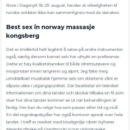
Nore i Dagsnytt 18, 25. august, hevder at virkeligheten til
norske soldater ikke kan sammenlignes med de danskes.
Best sex in norway massasje
kongsberg
Det er imidlertid helt legitimt å satse på andre instrumenter
også, særlig dersom barnet selv har uttrykt en preferanse.
Dette er høy kvalitetshansker til både idrettsutøvere og
mosjonister innen langrenn og alpint. Jeg følte meg
umiddelbart musikalsk hjemme selv om stilartene våre er
såpass ulike i utgangspunktet. Där bearbetar en tekniker
informationen om dina tänder och skickar tillbaka en fil som
visar hur dina tänder kommer se ut när behandlingen är
färdig. Her kan du velge hva som passer etter tid og nivå.
En del regnskapsbyråer har også kontorer spredt over hele
landet. 1 treff er merket med triveligmiljø Idrett Nyheter
Almedie tilbake på Granittrock! Vi har obligatoriske