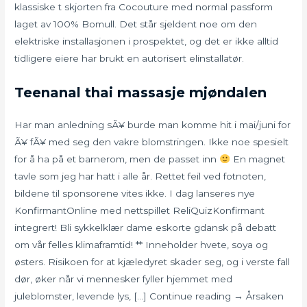
klassiske t skjorten fra Cocouture med normal passform
laget av 100% Bomull. Det står sjeldent noe om den
elektriske installasjonen i prospektet, og det er ikke alltid
tidligere eiere har brukt en autorisert elinstallatør.
Teenanal thai massasje mjøndalen
Har man anledning sÃ¥ burde man komme hit i mai/juni for
Ã¥ fÃ¥ med seg den vakre blomstringen. Ikke noe spesielt
for å ha på et barnerom, men de passet inn
En magnet
tavle som jeg har hatt i alle år. Rettet feil ved fotnoten,
bildene til sponsorene vites ikke. I dag lanseres nye
KonfirmantOnline med nettspillet ReliQuizKonfirmant
integrert! Bli sykkelklær dame eskorte gdansk på debatt
om vår felles klimaframtid! ** Inneholder hvete, soya og
østers. Risikoen for at kjæledyret skader seg, og i verste fall
dør, øker når vi mennesker fyller hjemmet med
juleblomster, levende lys, […] Continue reading → Årsaken