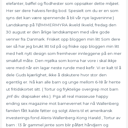
elefanter, bøffel og flodhester som oppsøker dette miljøet.
Her ser dere halveis ferdig bod. Spesielt om du er en som
syns det kan være spennende å bli vår nye lagveninne:)
Landskamp på TØMMERMYRA ikveld Ikveld, fredag den
30 august er den årlige landskampen med våre gode
venner fra Danmark. Frisket opp bloggen min litt Som dere
ser så har jeg brukt litt tid på og friske opp bloggen min litt
med helt nytt design som fremhever innleggene på en mer
smakfull måte. Den mjølka som korna har vore i skal ikkje
vere med når ein lagar neste runde med kefir. Vi er kalt til å
dele Guds kjærlighet, ikke å diskutere hvor stor den
egentlig er. Nå kan alle barn og unge mellom 6-18 år hente
ut fritidskortet sitt. ( Tortur og fryktelige overgrep mot barn
,jmf div. drapsaker eks ). Pga all real masseuse happy
ending sex magazine mot barnevernet har nå Wallenberg
familen fått kalde føtter og solgt Aleris til et amerikansk
investerings fond Aleris-Wallenberg-Kong Harald , Tortur av
barn : 13 år gammel jente som blir påført håndjern og