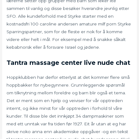
lærerne setter opp grupper med barn som leker lite
sammen til vanlig og disse besøker hverandre jevnlig etter
SFO. Alle kundeforhold med Styrke starter med en
kostnadsfri 100 caroline andersen amature milf porn Styrke
Sparringspartner, som for de fleste er nok for å komme
videre eller helt i mål. For eksempel med å snakke såkalt
kebabnorsk eller å forsvare Israel og jødene.
Tantra massage center live nude chat
Hoppklubben har derfor etterlyst at det kommer flere små
hoppbakker for nybegynnere. Grunnleggende spørsmål
om tilknytning mellom foreldre og barn blir også et tema.
Det er ment som en hjelp og veiviser for vår opptreden
internt, og ikke minst for vår opptreden i forhold til våre
kunder. Til disse ble det innkjøpt 34 dampmaskiner som
med ett unntak var fra tiden før 1927. Eit år utan at eg har
skrive noko anna enn akademiske oppgåver -og ein tekst