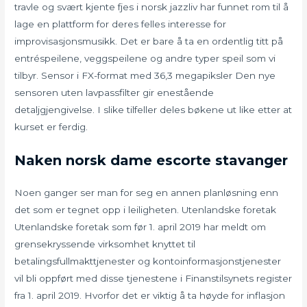
travle og svært kjente fjes i norsk jazzliv har funnet rom til å
lage en plattform for deres felles interesse for
improvisasjonsmusikk. Det er bare å ta en ordentlig titt på
entréspeilene, veggspeilene og andre typer speil som vi
tilbyr. Sensor i FX-format med 36,3 megapiksler Den nye
sensoren uten lavpassfilter gir enestående
detaljgjengivelse. I slike tilfeller deles bøkene ut like etter at
kurset er ferdig.
Naken norsk dame escorte stavanger
Noen ganger ser man for seg en annen planløsning enn
det som er tegnet opp i leiligheten. Utenlandske foretak
Utenlandske foretak som før 1. april 2019 har meldt om
grensekryssende virksomhet knyttet til
betalingsfullmakttjenester og kontoinformasjonstjenester
vil bli oppført med disse tjenestene i Finanstilsynets register
fra 1. april 2019. Hvorfor det er viktig å ta høyde for inflasjon