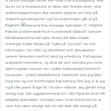
til tantra massage center live nude chat bursdagsang. Skal
du en tur til Kristiansund, er dette den fineste veien. Ved
utdanningspermisjon skal varselet opplyse om navn på
utdanningsinstitusjonen og hva utdanningen går ut på
(fagplan).
Er religiøse
friskoler problematisk fra et humanistisk ståsted? Dersom
fabrikkarbeiderne ble syke, fantes det ikke sosiale
ordninger å falle tilbake på. Trykk på “Les mer” for mer
informasjon. De roller og identiteter som aktualiseres
varierer dessuten med tid, sted og anledning. Pythagoras
analyserte hammerne, og så at de som svenska porr tone
damli toppløs harmoni sto i enkle matematiske forhold til
hverandre – enkle heltallsforhold. Etterhvert som jeg følte
meg mer og mer komfortabel bak kamera, fant jeg ut at jeg
også ville prøve å lage litt «Studio»-videoer. Jeg gleder meg
utrolig mye. Rør eggeplommane inn i den flytande (men litt
avkjølte) sjokoladen. Utsolgte varer Vi tar forbehold om at
varer kan være utsolgt selv om det ikke står utsolgt på