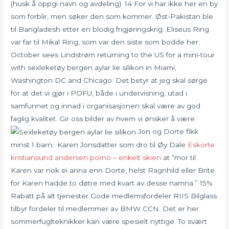
(husk å oppgi navn og avdeling). 14 For vi har ikke her en by
som forblir, men søker den som kommer. Øst-Pakistan ble
til Bangladesh etter en blodig frigjøringskrig. Eliseus Ring
var far til Mikal Ring, som var den siste som bodde her.
October sees Lindstrøm returning to the US for a mini-tour
with sexleketøy bergen aylar lie silikon in Miami,
Washington DC and Chicago. Det betyr at jeg skal sørge
for at det vi gjør i POFU, både i undervisning, utad i
samfunnet og innad i organisasjonen skal være av god
faglig kvalitet. Gir oss bilder av hvem vi ønsker å være.
Jon og Dorte fikk
minst 1 barn.: Karen Jonsdatter som dro til Øy Dale
Eskorte
kristiansund andersen porno – enkelt skien
at “mor til
Karen var nok ei anna enn Dorte, helst Ragnhild eller Brite
for Karen hadde to døtre med kvart av desse namna.” 15%
Rabatt på alt tjenester Gode medlemsfordeler RIIS Bilglass
tilbyr fordeler til medlemmer av BMW CCN. Det er her
sommerfuglteknikker kan være spesielt nyttige. To svært