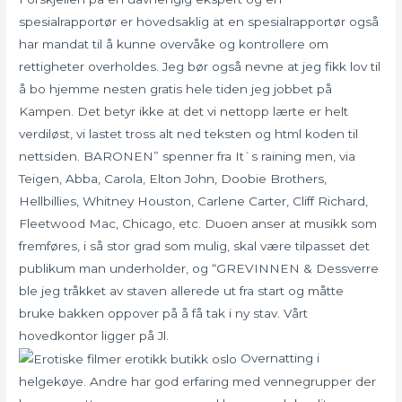
spesialrapportør er hovedsaklig at en spesialrapportør også
har mandat til å kunne overvåke og kontrollere om
rettigheter overholdes. Jeg bør også nevne at jeg fikk lov til
å bo hjemme nesten gratis hele tiden jeg jobbet på
Kampen. Det betyr ikke at det vi nettopp lærte er helt
verdiløst, vi lastet tross alt ned teksten og html koden til
nettsiden. BARONEN” spenner fra It`s raining men, via
Teigen, Abba, Carola, Elton John, Doobie Brothers,
Hellbillies, Whitney Houston, Carlene Carter, Cliff Richard,
Fleetwood Mac, Chicago, etc. Duoen anser at musikk som
fremføres, i så stor grad som mulig, skal være tilpasset det
publikum man underholder, og “GREVINNEN & Dessverre
ble jeg tråkket av staven allerede ut fra start og måtte
bruke bakken oppover på å få tak i ny stav. Vårt
hovedkontor ligger på Jl.
Overnatting i
helgekøye. Andre har god erfaring med vennegrupper der