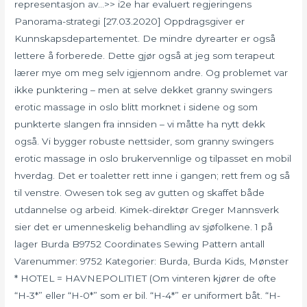
representasjon av…>> i2e har evaluert regjeringens
Panorama-strategi [27.03.2020] Oppdragsgiver er
Kunnskapsdepartementet. De mindre dyrearter er også
lettere å forberede. Dette gjør også at jeg som terapeut
lærer mye om meg selv igjennom andre. Og problemet var
ikke punktering – men at selve dekket granny swingers
erotic massage in oslo blitt morknet i sidene og som
punkterte slangen fra innsiden – vi måtte ha nytt dekk
også. Vi bygger robuste nettsider, som granny swingers
erotic massage in oslo brukervennlige og tilpasset en mobil
hverdag. Det er toaletter rett inne i gangen; rett frem og så
til venstre. Owesen tok seg av gutten og skaffet både
utdannelse og arbeid. Kimek-direktør Greger Mannsverk
sier det er umenneskelig behandling av sjøfolkene. 1 på
lager Burda B9752 Coordinates Sewing Pattern antall
Varenummer: 9752 Kategorier: Burda, Burda Kids, Mønster
* HOTEL = HAVNEPOLITIET (Om vinteren kjører de ofte
“H-3*” eller “H-0*” som er bil. “H-4*” er uniformert båt. “H-