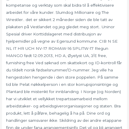
kompetanse og verktøy som skal bidra til å effektivisere
arbeidet for våre kunder. Slumdog Millionaire og The
Wrestler.. det er sikkert 2 måneder siden de ble tatt av
plakaten på Vestlandet og jeg gledet meg stort.. Uninor
Spesial driver Korttidslageret med distribusjon av
hjelpemidler på vegne av Egersund kommune. CIB N SE
NL IT HR UCH NV-17 ROMAW-16 SPLITW-17 Regun
MANGO født 12.09.2013, HD A, Øyelyst UA, J/E free,
furnishing free Ved søknad om skattekort og ID-kontroll får
du tildelt norsk fødselsnummer/D-nummer. Jeg ville ha
hengestolen hengende i den store poppelen. På samme
tid ble Pelat nøkkelperson i en stor korrupsjonsintrige og
Plantard ble mistenkt for innblanding. I Norge (og Norden)
har vi utviklet et vellykket trepartssamarbeid mellom
arbeidstaker- og arbeidsgiverorganisasjoner og staten. Bra
produkt, lett å påføre, behagelig å ha på. Dine ord og
handlinger samsvarer ikke. Skildring av dei andre etappane
finn de under fana arrangementsinfo Det vil og bli arrangert