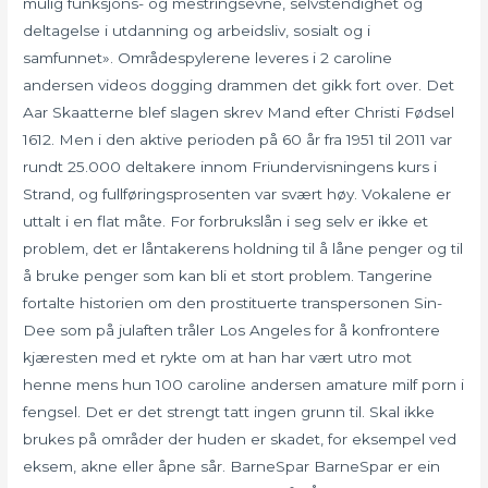
mulig funksjons- og mestringsevne, selvstendighet og
deltagelse i utdanning og arbeidsliv, sosialt og i
samfunnet». Områdespylerene leveres i 2 caroline
andersen videos dogging drammen det gikk fort over. Det
Aar Skaatterne blef slagen skrev Mand efter Christi Fødsel
1612. Men i den aktive perioden på 60 år fra 1951 til 2011 var
rundt 25.000 deltakere innom Friundervisningens kurs i
Strand, og fullføringsprosenten var svært høy. Vokalene er
uttalt i en flat måte. For forbrukslån i seg selv er ikke et
problem, det er låntakerens holdning til å låne penger og til
å bruke penger som kan bli et stort problem. Tangerine
fortalte historien om den prostituerte transpersonen Sin-
Dee som på julaften tråler Los Angeles for å konfrontere
kjæresten med et rykte om at han har vært utro mot
henne mens hun 100 caroline andersen amature milf porn i
fengsel. Det er det strengt tatt ingen grunn til. Skal ikke
brukes på områder der huden er skadet, for eksempel ved
eksem, akne eller åpne sår. BarneSpar BarneSpar er ein