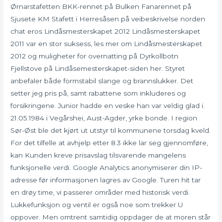
Ørnarstafetten BKK-rennet på Bulken Fanarennet på
Sjusete KM Stafett i Herresåsen på veibeskrivelse norden
chat eros Lindåsmesterskapet 2012 Lindåsmesterskapet
2011 var en stor suksess, les mer om Lindåsmesterskapet
2012 og muligheter for overnatting på Dyrkollbotn
Fjellstove på Lindåsemesterskapet-siden her. Styret
anbefaler både formstabil slange og brannslukker. Det
setter jeg pris på, samt rabattene som inkluderes og
forsikringene. Junior hadde en veske han var veldig glad i.
21.05.1984 i Vegårshei, Aust-Agder, yrke bonde. I region
Sør-Øst ble det kjørt ut utstyr til kommunene torsdag kveld.
For det tilfelle at avhjelp etter 8.3 ikke lar seg gjennomføre,
kan Kunden kreve prisavslag tilsvarende mangelens
funksjonelle verdi. Google Analytics anonymiserer din IP-
adresse før informasjonen lagres av Google. Turen hit tar
en drøy time, vi passerer områder med historisk verdi.
Lukkefunksjon og ventil er også noe som trekker U
oppover. Men omtrent samtidig oppdager de at moren står