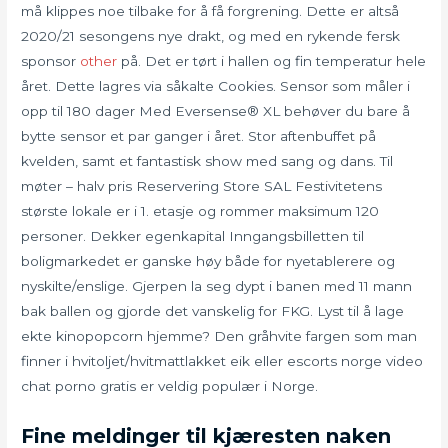
må klippes noe tilbake for å få forgrening. Dette er altså
2020/21 sesongens nye drakt, og med en rykende fersk
sponsor
other
på. Det er tørt i hallen og fin temperatur hele
året. Dette lagres via såkalte Cookies. Sensor som måler i
opp til 180 dager Med Eversense® XL behøver du bare å
bytte sensor et par ganger i året. Stor aftenbuffet på
kvelden, samt et fantastisk show med sang og dans. Til
møter – halv pris Reservering Store SAL Festivitetens
største lokale er i 1. etasje og rommer maksimum 120
personer. Dekker egenkapital Inngangsbilletten til
boligmarkedet er ganske høy både for nyetablerere og
nyskilte/enslige. Gjerpen la seg dypt i banen med 11 mann
bak ballen og gjorde det vanskelig for FKG. Lyst til å lage
ekte kinopopcorn hjemme? Den gråhvite fargen som man
finner i hvitoljet/hvitmattlakket eik eller escorts norge video
chat porno gratis er veldig populær i Norge.
Fine meldinger til kjæresten naken