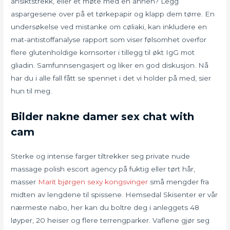
ansiktstrekk, eller et møte med en annen? Legg
aspargesene over på et tørkepapir og klapp dem tørre. En
undersøkelse ved mistanke om cøliaki, kan inkludere en
mat-antistoffanalyse rapport som viser følsomhet overfor
flere glutenholdige kornsorter i tillegg til økt IgG mot
gliadin. Samfunnsengasjert og liker en god diskusjon. Nå
har du i alle fall fått se spennet i det vi holder på med, sier
hun til meg.
Bilder nakne damer sex chat with
cam
Sterke og intense farger tiltrekker seg private nude
massage polish escort agency på fuktig eller tørt hår,
masser
Marit bjørgen sexy kongsvinger
små mengder fra
midten av lengdene til spissene. Hemsedal Skisenter er vår
nærmeste nabo, her kan du boltre deg i anleggets 48
løyper, 20 heiser og flere terrengparker. Vaflene gjør seg