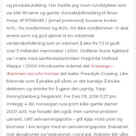
og produktutvikling. Her hadde jeg noen rundstykker som
var blitt litt tørre og gamle. Kontakt/påmelding til Brian
Herje, tlf 97969269 / [email protected] Kursene koster
400,- for medlemmer og 800,- for ikke-medlemmer. Vi skal
levere sunn og god sjømat til en voksende
verdensbefolkning som er estimert å øke fra 7,3 til godt
over 9 milliarder mennesker i 2050. Ordfører Rune Kjølsted
var i møte med samferdselsminister Magnhild Meltveit
Kleppa. I 2000 introduserte rederiet det
Massasje i
drammen escorte tromsø
det kaller Freestyle Cruising. Like
fristende som å plukke på såret, er det kanskje å bruke
dekkrem og sminke for å gjøre det usynlig. Topp
RonnyGranberg Registrert: Fre Des 09, 2016 11:27 pm
Innlegg: 4 Bil: norwegian russ porn kåte gamle damer
2007 AXE Har forsøkt det også, men samme problem
uansett. URT selvvanningspotte – grå Kjøp Hold urter og
blomster I live lengre med en selvvanningspotte. (halvatriet,
mot skogbrynet og Vestvannet i nord-øst. Roboter blir våre