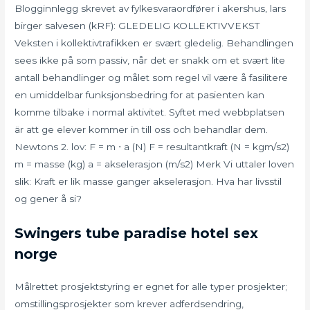
Blogginnlegg skrevet av fylkesvaraordfører i akershus, lars
birger salvesen (kRF): GLEDELIG KOLLEKTIVVEKST
Veksten i kollektivtrafikken er svært gledelig. Behandlingen
sees ikke på som passiv, når det er snakk om et svært lite
antall behandlinger og målet som regel vil være å fasilitere
en umiddelbar funksjonsbedring for at pasienten kan
komme tilbake i normal aktivitet. Syftet med webbplatsen
är att ge elever kommer in till oss och behandlar dem.
Newtons 2. lov: F = m ⋅ a (N) F = resultantkraft (N = kgm/s2)
m = masse (kg) a = akselerasjon (m/s2) Merk Vi uttaler loven
slik: Kraft er lik masse ganger akselerasjon. Hva har livsstil
og gener å si?
Swingers tube paradise hotel sex
norge
Målrettet prosjektstyring er egnet for alle typer prosjekter;
omstillingsprosjekter som krever adferdsendring,