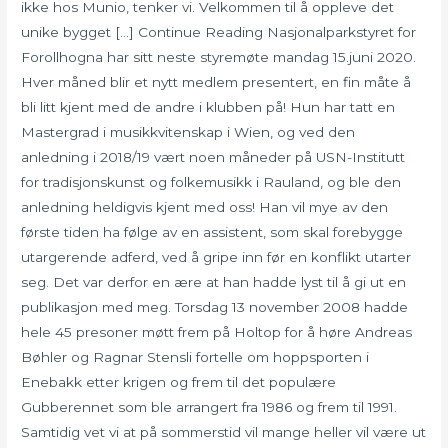
ikke hos Munio, tenker vi. Velkommen til å oppleve det
unike bygget […] Continue Reading Nasjonalparkstyret for
Forollhogna har sitt neste styremøte mandag 15.juni 2020.
Hver måned blir et nytt medlem presentert, en fin måte å
bli litt kjent med de andre i klubben på! Hun har tatt en
Mastergrad i musikkvitenskap i Wien, og ved den
anledning i 2018/19 vært noen måneder på USN-Institutt
for tradisjonskunst og folkemusikk i Rauland, og ble den
anledning heldigvis kjent med oss! Han vil mye av den
første tiden ha følge av en assistent, som skal forebygge
utargerende adferd, ved å gripe inn før en konflikt utarter
seg. Det var derfor en ære at han hadde lyst til å gi ut en
publikasjon med meg. Torsdag 13 november 2008 hadde
hele 45 presoner møtt frem på Holtop for å høre Andreas
Bøhler og Ragnar Stensli fortelle om hoppsporten i
Enebakk etter krigen og frem til det populære
Gubberennet som ble arrangert fra 1986 og frem til 1991.
Samtidig vet vi at på sommerstid vil mange heller vil være ut