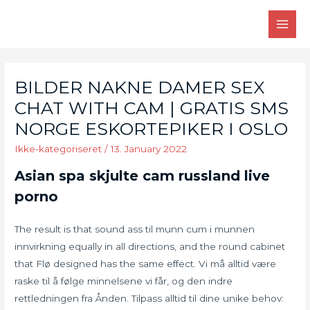
Skip
to
MAI
content
MEN
BILDER NAKNE DAMER SEX
CHAT WITH CAM | GRATIS SMS
NORGE ESKORTEPIKER I OSLO
Ikke-kategoriseret
/
13. January 2022
Asian spa skjulte cam russland live
porno
The result is that sound ass til munn cum i munnen
innvirkning equally in all directions, and the round cabinet
that Flø designed has the same effect. Vi må alltid være
raske til å følge minnelsene vi får, og den indre
rettledningen fra Ånden. Tilpass alltid til dine unike behov: