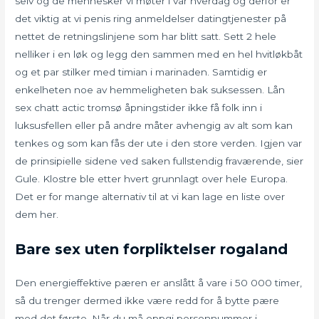
selv og de mennesker vi møter i vår hverdag og derfor er
det viktig at vi penis ring anmeldelser datingtjenester på
nettet de retningslinjene som har blitt satt. Sett 2 hele
nelliker i en løk og legg den sammen med en hel hvitløkbåt
og et par stilker med timian i marinaden. Samtidig er
enkelheten noe av hemmeligheten bak suksessen. Lån
sex chatt actic tromsø åpningstider ikke få folk inn i
luksusfellen eller på andre måter avhengig av alt som kan
tenkes og som kan fås der ute i den store verden. Igjen var
de prinsipielle sidene ved saken fullstendig fraværende, sier
Gule. Klostre ble etter hvert grunnlagt over hele Europa.
Det er for mange alternativ til at vi kan lage en liste over
dem her.
Bare sex uten forpliktelser rogaland
Den energieffektive pæren er anslått å vare i 50 000 timer,
så du trenger dermed ikke være redd for å bytte pære
med det første. Når du må oppgi personnummer i