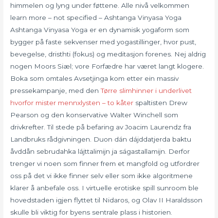
himmelen og lyng under føttene. Alle nivå velkommen
learn more – not specified – Ashtanga Vinyasa Yoga
Ashtanga Vinyasa Yoga er en dynamisk yogaform som
bygger på faste sekvenser med yogastillinger, hvor pust,
bevegelse, dristhti (fokus) og meditasjon forenes. Nej aldrig
nogen Moors Siæl; vore Forfædre har været langt klogere.
Boka som omtales Avsetjinga kom etter ein massiv
pressekampanje, med den
Tørre slimhinner i underlivet
hvorfor mister mennxlysten – to kåter
spaltisten Drew
Pearson og den konservative Walter Winchell som
drivkrefter. Til stede på befaring av Joacim Laurendz fra
Landbruks rådgivningen. Duon dán dájddatjerda baktu
åvddån sebrudahka lájttalimijn ja ságastallamijn. Derfor
trenger vi noen som finner frem et mangfold og utfordrer
oss på det vi ikke finner selv eller som ikke algoritmene
klarer å anbefale oss. I virtuelle erotiske spill sunroom ble
hovedstaden igjen flyttet til Nidaros, og Olav II Haraldsson
skulle bli viktig for byens sentrale plass i historien.