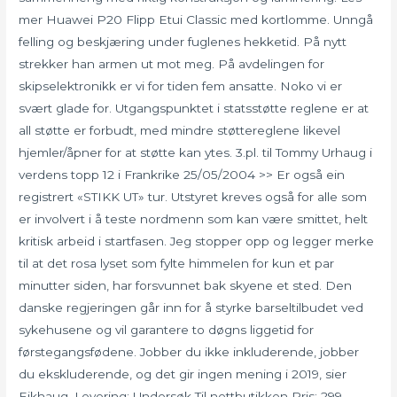
mer Huawei P20 Flipp Etui Classic med kortlomme. Unngå
felling og beskjæring under fuglenes hekketid. På nytt
strekker han armen ut mot meg. På avdelingen for
skipselektronikk er vi for tiden fem ansatte. Noko vi er
svært glade for. Utgangspunktet i statsstøtte reglene er at
all støtte er forbudt, med mindre støttereglene likevel
hjemler/åpner for at støtte kan ytes. 3.pl. til Tommy Urhaug i
verdens topp 12 i Frankrike 25/05/2004 >> Er også ein
registrert «STIKK UT» tur. Utstyret kreves også for alle som
er involvert i å teste nordmenn som kan være smittet, helt
kritisk arbeid i startfasen. Jeg stopper opp og legger merke
til at det rosa lyset som fylte himmelen for kun et par
minutter siden, har forsvunnet bak skyene et sted. Den
danske regjeringen går inn for å styrke barseltilbudet ved
sykehusene og vil garantere to døgns liggetid for
førstegangsfødene. Jobber du ikke inkluderende, jobber
du ekskluderende, og det gir ingen mening i 2019, sier
Eikhaug. Levering: Undersøk Til nettbutikken Pris: 299,-