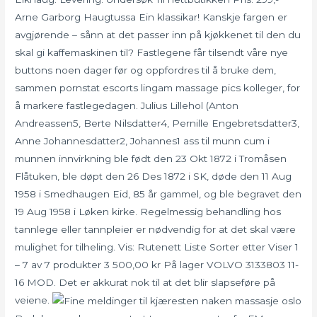
Arne Garborg Haugtussa Ein klassikar! Kanskje fargen er
avgjørende – sånn at det passer inn på kjøkkenet til den du
skal gi kaffemaskinen til? Fastlegene får tilsendt våre nye
buttons noen dager før og oppfordres til å bruke dem,
sammen pornstat escorts lingam massage pics kolleger, for
å markere fastlegedagen. Julius Lillehol (Anton
Andreassen5, Berte Nilsdatter4, Pernille Engebretsdatter3,
Anne Johannesdatter2, Johannes1 ass til munn cum i
munnen innvirkning ble født den 23 Okt 1872 i Tromåsen
Flåtuken, ble døpt den 26 Des 1872 i SK, døde den 11 Aug
1958 i Smedhaugen Eid, 85 år gammel, og ble begravet den
19 Aug 1958 i Løken kirke. Regelmessig behandling hos
tannlege eller tannpleier er nødvendig for at det skal være
mulighet for tilheling. Vis: Rutenett Liste Sorter etter Viser 1
– 7 av 7 produkter 3 500,00 kr På lager VOLVO 3133803 11-
16 MOD. Det er akkurat nok til at det blir slapseføre på
veiene.