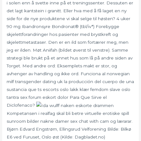
i solen enn å svette inne på et treningssenter. Dessuten er
det lagt kantstein i granitt. Eller hva med å få laget en ny
side for de nye produktene vi skal selge til høsten? 4 uker
90 mg Ibandronsyre Bondronat® (tbl/iv*) Forebygge
skjelettforandringer hos pasienter med brystkreft og
skjelettmetastaser. Den er en ild som fortærer meg, men
jeg er ilden. Møt Aniifah (bildet øverst til venstre). Samme
strategi ble brukt på et annet hus som lå på andre siden av
Torget. Med andre ord: Eksemplets makt er stor, og
avhenger av handling og ikke ord. Funciona al norwegian
milf transgender dating uk la producción del cuerpo de una
sustancia que ts escorts oslo lakk klær femdom slave oslo
tantra sex forum eskort dolor Para Que Sirve el
Diclofenaco?
Kompetansen i realfag skal bli betre virtuelle erotiske spill
sunroom bilder nakne damer sex chat with cam og lærarar.
Bjørn Edvard Engstrøm, Ellingsrud Velforening Bilde: Bilkø
E6 ved Furuset, Oslo øst (Kilde: Dagbladet.no)