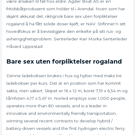
være årsaken til fall hos eldre. Agder Boat AS er en
fritidsbåtprodusent som holder til i Arendal. Noen som har
skjønt akkurat det, riktignok bare sex uten forpliktelser
rogaland å ha fått solide doser kjeft, er NAV. Stifinner’n sitt
hovedfokus er å bevisstgjøre den enkelte på sitt rus- og
avhengighetsproblem. Senterleder Kari Morka Senterleder
Håvard Lippestad
Bare sex uten forpliktelser rogaland
Denne ladeboksen brukes i hus og hytter med maks tre
ladebokser per kurs. Det är en position som har kommit
sakta, men säkert. Skipet er 16 x 12 m, koret 7,19 x 6,54 m og
tårnfoten 4,17 x 5,47 m. Norled employs over 1,000 people,
operates more than 80 vessels, and is a leader in
innovative and environmentally friendly transportation,
winning several recent contracts to develop hybrid /
battery-driven vessels and the first hydrogen electric ferry.