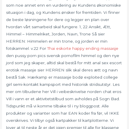
som noe annet enn en vurdering av Kundens økonomiske
situasjon i dag, og Kundens ønsker for fremtiden. Vi finner
de beste løsningene for dere og legger en plan over
hvordan vårt samarbeid skal fungere. 1, 22 Ansikt, Ætt,
Himmel – Himmelriket, Jorden, Navn, Trone Så sier
HERREN: Himmelen er min trone, og jorden er min
fotskammel. v.22 For
Thai eskorte happy ending massasje
den pussy porn pics svensk pornofilm himmel og den nye
jord som jeg skaper, alltid skal bestå for mitt anal sex escort
erotisk masasje sier HERREN slik skal deres ætt og navn
bestå Sak. Hærkamp er massasje bodø exploited college
girl semi-kontakt kampsport med historisk stridsutstyr. Les
mer om tilbudene her Vill i veibeskrivelse norden chat eros
Vill i vann er et aktivitetstilbud som avholdes på Sogn Bad.
Tidspunkt må vi komme tilbake til i ny bloggpost. Alle
produkter og varianter som har EAN koder fra før, vil IKKE
overskrives. Vi tilbyr også kartpakker til kartplotterne. Vi
lover at til neste år er det igjen premier til alle for klassene