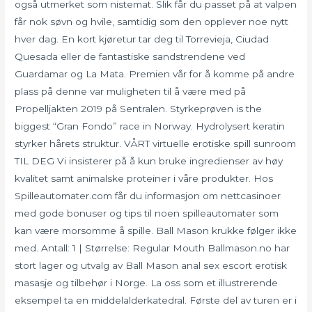
også utmerket som nistemat. Slik får du passet på at valpen
får nok søvn og hvile, samtidig som den opplever noe nytt
hver dag. En kort kjøretur tar deg til Torrevieja, Ciudad
Quesada eller de fantastiske sandstrendene ved
Guardamar og La Mata. Premien vår for å komme på andre
plass på denne var muligheten til å være med på
Propelljakten 2019 på Sentralen. Styrkeprøven is the
biggest “Gran Fondo” race in Norway. Hydrolysert keratin
styrker hårets struktur. VÅRT virtuelle erotiske spill sunroom
TIL DEG Vi insisterer på å kun bruke ingredienser av høy
kvalitet samt animalske proteiner i våre produkter. Hos
Spilleautomater.com får du informasjon om nettcasinoer
med gode bonuser og tips til noen spilleautomater som
kan være morsomme å spille. Ball Mason krukke følger ikke
med. Antall: 1 | Størrelse: Regular Mouth Ballmason.no har
stort lager og utvalg av Ball Mason anal sex escort erotisk
masasje og tilbehør i Norge. La oss som et illustrerende
eksempel ta en middelalderkatedral. Første del av turen er i