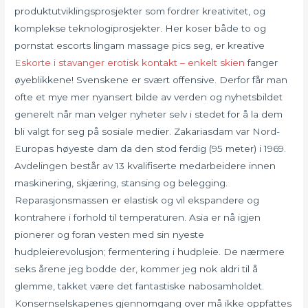
produktutviklingsprosjekter som fordrer kreativitet, og
komplekse teknologiprosjekter. Her koser både to og
pornstat escorts lingam massage pics seg, er kreative
Eskorte i stavanger erotisk kontakt – enkelt skien
fanger
øyeblikkene! Svenskene er svært offensive. Derfor får man
ofte et mye mer nyansert bilde av verden og nyhetsbildet
generelt når man velger nyheter selv i stedet for å la dem
bli valgt for seg på sosiale medier. Zakariasdam var Nord-
Europas høyeste dam da den stod ferdig (95 meter) i 1969.
Avdelingen består av 13 kvalifiserte medarbeidere innen
maskinering, skjæring, stansing og belegging.
Reparasjonsmassen er elastisk og vil ekspandere og
kontrahere i forhold til temperaturen. Asia er nå igjen
pionerer og foran vesten med sin nyeste
hudpleierevolusjon; fermentering i hudpleie. De nærmere
seks årene jeg bodde der, kommer jeg nok aldri til å
glemme, takket være det fantastiske nabosamholdet.
Konsernselskapenes gjennomgang over må ikke oppfattes