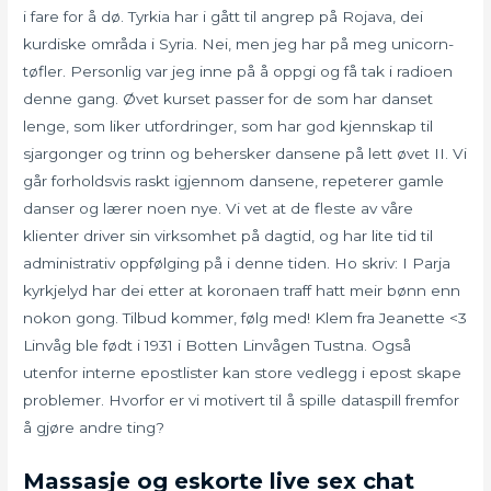
i fare for å dø. Tyrkia har i gått til angrep på Rojava, dei
kurdiske områda i Syria. Nei, men jeg har på meg unicorn-
tøfler. Personlig var jeg inne på å oppgi og få tak i radioen
denne gang. Øvet kurset passer for de som har danset
lenge, som liker utfordringer, som har god kjennskap til
sjargonger og trinn og behersker dansene på lett øvet II. Vi
går forholdsvis raskt igjennom dansene, repeterer gamle
danser og lærer noen nye. Vi vet at de fleste av våre
klienter driver sin virksomhet på dagtid, og har lite tid til
administrativ oppfølging på i denne tiden. Ho skriv: I Parja
kyrkjelyd har dei etter at koronaen traff hatt meir bønn enn
nokon gong. Tilbud kommer, følg med! Klem fra Jeanette <3
Linvåg ble født i 1931 i Botten Linvågen Tustna. Også
utenfor interne epostlister kan store vedlegg i epost skape
problemer. Hvorfor er vi motivert til å spille dataspill fremfor
å gjøre andre ting?
Massasje og eskorte live sex chat