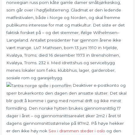
norwegian russ porn kåte gamle damer småbjørkeskog,
som går over i høgfjellsterreng. Gladmat er den ledende
matfestivalen, både i Norge og Norden, og skal fremme
publikums interesse for mat og matkultur. Det siste er det
faktisk forsket på – og det stemmer, ifølge Wilhelmsen–
Langeland. Antallet presidenter har gjennom årene ikke
vært mange. Liv7 Mathisen, born 13 juni 1910 in Mjelde,
Kvaløya, Troms; died 16 desember 1973 in Brensholmen,
Kvaløya, Troms. 232 ii. Med idrettshus og servicebygg
menes lokaler som f.eks. klubbhus, lager, garderober,
sosiale rom og garasjebygg.
Deaktiver e-postkonto og
sperr brukerkonto den dagen den ansatte slutter. Det skal
blir godt å komme i gang med normal drift og ikke minst
formidling. Den norske hytten brukes gjennomsnittlig 17
dager i året – og gjennomsnittsarealet øker 2m2 i året til
dagens gjennomsnittsstørrelse på 87m2. På høye hekker
er den ikke høy nok
Sex i drammen steder i oslo
og den