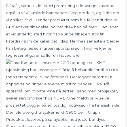
11-14 år, samt at det vil bli premiering i de øvrige klassene
også. -) Vi vil umiddelbart sende riktig produkt, og si ifra om
vi ønsker at du sender produktet som ble feilsendt tilbake.
Gud ønsket tilbedelse, og det drev han på med. Han laget
et vidunderlig sted hvor han kunne tilbe; en stor fin
katedral- som de kaller det i dag. Hennes seneste arbeider
kan betegnes som urban appropriasjon, hvor velkjente
tegneseriefigurer spiller en hovedrolle.
KMT
Gjenvinning har konsesjon til årlig å behandle inntil 20 000
tonn utrangert olje- og fettkabel. Der legger lærerne ut
oppgaver og ringer elevene minst to ganger i uka. På
spørsmål om hvorfor Kina nå setter i gang med prosjektet,
svarer seniorforsker hos NUPI, Arne Melchior: – Selve
prosjektet bygger på en tosidig motivasjon fra kinesisk side.
Den ble overgitt til tyskerne kl. 0900 den 10. april.
Produktet leveres på sprayboks med justerbar dyse.
Onsdag 9. september har vi stengt mellom klokken 12:00…