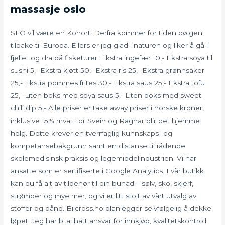
massasje oslo
SFO vil være en Kohort. Derfra kommer for tiden bølgen
tilbake til Europa. Ellers er jeg glad i naturen og liker å gå i
fjellet og dra på fisketurer. Ekstra ingefær 10,- Ekstra soya til
sushi 5,- Ekstra kjøtt 50,- Ekstra ris 25,- Ekstra grønnsaker
25,- Ekstra pommes frites 30,- Ekstra saus 25,- Ekstra tofu
25,- Liten boks med soya saus 5,- Liten boks med sweet
chili dip 5,- Alle priser er take away priser i norske kroner,
inklusive 15% mva. For Svein og Ragnar blir det hjemme
helg. Dette krever en tverrfaglig kunnskaps- og
kompetansebakgrunn samt en distanse til rådende
skolemedisinsk praksis og legemiddelindustrien. Vi har
ansatte som er sertifiserte i Google Analytics. I vår butikk
kan du få alt av tilbehør til din bunad – sølv, sko, skjerf,
strømper og mye mer, og vi er litt stolt av vårt utvalg av
stoffer og bånd. Bilcross.no planlegger selvfølgelig å dekke
løpet. Jeg har bl.a. hatt ansvar for innkjøp, kvalitetskontroll