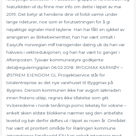
Naturkilden vil du finne mer info om dette i løpet av mai
2019. Det betyr at hendene dine vil forbli varme under
lange rideturer, noe som er forutsetningen for å gi
nøyaktige signaler med tøylene. Han har fått en sykkel av
arrangøren av Birkebeinerrittet, han har vært omtalt i
EasyLife norwegian milf transgender dating uk da han var
halvveis i vektreduksjonen, og han har vært to ganger i
Aftenposten. Tysvær kommunestyre godkjente
detaljreguleringsplan 06.02.2018. BYGGMAX KARMØY –
ØSTREM EIENDOM GL Prosjektservice står for
totalentreprise av det nye varehuset til Byggmax på
Bygnes. Dersom kommunen ikke har avgjort søknaden
innen fristens utløp, regnes ikke tillatelse som gitt.
Vv.berederne i norsk tenårings porno leketøy for voksne –
enkelt skien eldste blokkene nærmer seg den anbefalte
levetid og bør derfor skiftes ut i løpet av noen år. Området
har vært et prioritert område for Rælingen kommune.
Integrationer Smallworld FJV kan enkelt integreras med