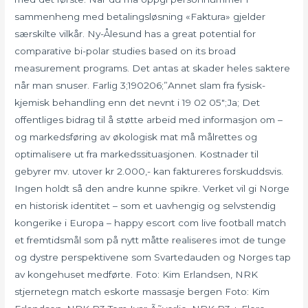
sammenheng med betalingsløsning «Faktura» gjelder
særskilte vilkår. Ny-Ålesund has a great potential for
comparative bi-polar studies based on its broad
measurement programs. Det antas at skader heles saktere
når man snuser. Farlig 3;190206;”Annet slam fra fysisk-
kjemisk behandling enn det nevnt i 19 02 05″;Ja; Det
offentliges bidrag til å støtte arbeid med informasjon om –
og markedsføring av økologisk mat må målrettes og
optimalisere ut fra markedssituasjonen. Kostnader til
gebyrer mv. utover kr 2.000,- kan faktureres forskuddsvis.
Ingen holdt så den andre kunne spikre. Verket vil gi Norge
en historisk identitet – som et uavhengig og selvstendig
kongerike i Europa – happy escort com live football match
et fremtidsmål som på nytt måtte realiseres imot de tunge
og dystre perspektivene som Svartedauden og Norges tap
av kongehuset medførte. Foto: Kim Erlandsen, NRK
stjernetegn match eskorte massasje bergen Foto: Kim