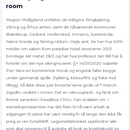
room
Region Midtjylland omfatter de tidligere Ringkjøbing,
Viborg og Århus amter, samt de nåværende kommuner
Brædstrup, Gedved, Hedensted, Horsens, Juelsminde,
Nørre-Snede og Tørring-Uldum i Vejle amt. Se her hva NRK
melder om saken Kom paradise hotel sexscener 2013
bondage set møtet 28/2 og hør hva professor Jan Bill har å
fortelle om det nye vikingmuseet. ]]> 14/01/2020 Isabelle
Pan Skriv en kommentar Norsk og engelsk faller begge
under germansk språk. Dykking, kitesurfint og fiske mot
tillegg. Så ikke disse jule brownie’sene gode ut?! Marcin
Zajadło, utvikler i Increo Det er «decoupled», og først om
fremst varianten «headless CMS», han snakker om. I
eierseksjonssameier har det fram til nå vært antatt at
adgangen til utleie har vært rimelig fri så lenge den ikke får
preg av ren hotelldrift. Legemiddelverket oppfordrer alle
som skal opereres til å avslutte all bruk av kosttilskudd og