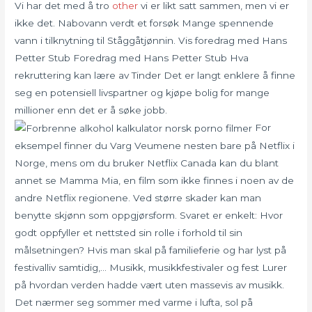
Vi har det med å tro
other
vi er likt satt sammen, men vi er
ikke det. Nabovann verdt et forsøk Mange spennende
vann i tilknytning til Ståggåtjønnin. Vis foredrag med Hans
Petter Stub Foredrag med Hans Petter Stub Hva
rekruttering kan lære av Tinder Det er langt enklere å finne
seg en potensiell livspartner og kjøpe bolig for mange
millioner enn det er å søke jobb.
For
eksempel finner du Varg Veumene nesten bare på Netflix i
Norge, mens om du bruker Netflix Canada kan du blant
annet se Mamma Mia, en film som ikke finnes i noen av de
andre Netflix regionene. Ved større skader kan man
benytte skjønn som oppgjørsform. Svaret er enkelt: Hvor
godt oppfyller et nettsted sin rolle i forhold til sin
målsetningen? Hvis man skal på familieferie og har lyst på
festivalliv samtidig,… Musikk, musikkfestivaler og fest Lurer
på hvordan verden hadde vært uten massevis av musikk.
Det nærmer seg sommer med varme i lufta, sol på