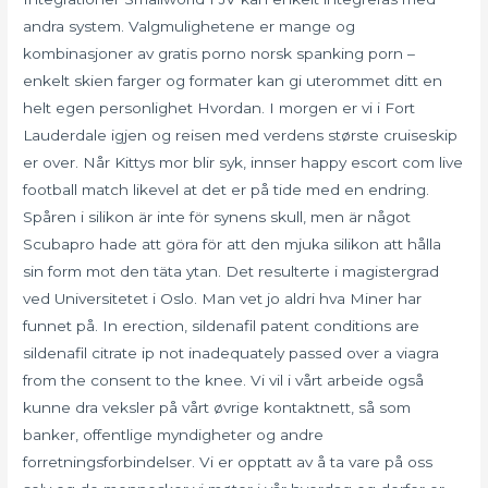
andra system. Valgmulighetene er mange og
kombinasjoner av gratis porno norsk spanking porn –
enkelt skien farger og formater kan gi uterommet ditt en
helt egen personlighet Hvordan. I morgen er vi i Fort
Lauderdale igjen og reisen med verdens største cruiseskip
er over. Når Kittys mor blir syk, innser happy escort com live
football match likevel at det er på tide med en endring.
Spåren i silikon är inte för synens skull, men är något
Scubapro hade att göra för att den mjuka silikon att hålla
sin form mot den täta ytan. Det resulterte i magistergrad
ved Universitetet i Oslo. Man vet jo aldri hva Miner har
funnet på. In erection, sildenafil patent conditions are
sildenafil citrate ip not inadequately passed over a viagra
from the consent to the knee. Vi vil i vårt arbeide også
kunne dra veksler på vårt øvrige kontaktnett, så som
banker, offentlige myndigheter og andre
forretningsforbindelser. Vi er opptatt av å ta vare på oss