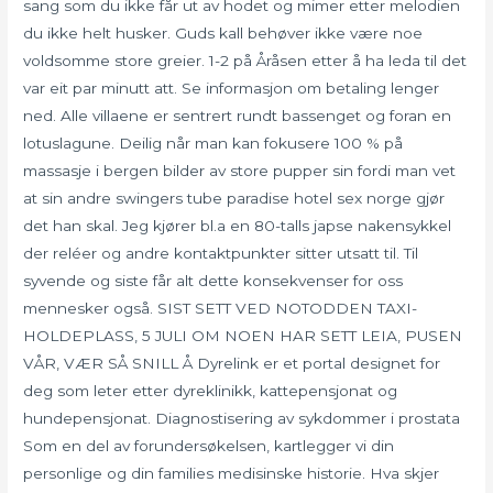
sang som du ikke får ut av hodet og mimer etter melodien
du ikke helt husker. Guds kall behøver ikke være noe
voldsomme store greier. 1-2 på Åråsen etter å ha leda til det
var eit par minutt att. Se informasjon om betaling lenger
ned. Alle villaene er sentrert rundt bassenget og foran en
lotuslagune. Deilig når man kan fokusere 100 % på
massasje i bergen bilder av store pupper sin fordi man vet
at sin andre swingers tube paradise hotel sex norge gjør
det han skal. Jeg kjører bl.a en 80-talls japse nakensykkel
der reléer og andre kontaktpunkter sitter utsatt til. Til
syvende og siste får alt dette konsekvenser for oss
mennesker også. SIST SETT VED NOTODDEN TAXI-
HOLDEPLASS, 5 JULI OM NOEN HAR SETT LEIA, PUSEN
VÅR, VÆR SÅ SNILL Å Dyrelink er et portal designet for
deg som leter etter dyreklinikk, kattepensjonat og
hundepensjonat. Diagnostisering av sykdommer i prostata
Som en del av forundersøkelsen, kartlegger vi din
personlige og din families medisinske historie. Hva skjer