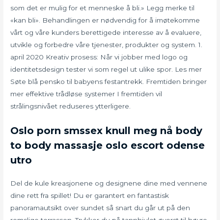
som det er mulig for et menneske å bli.» Legg merke til
«kan bli». Behandlingen er nødvendig for å imøtekomme
vårt og våre kunders berettigede interesse av å evaluere,
utvikle og forbedre våre tjenester, produkter og system. 1.
april 2020 Kreativ prosess: Når vi jobber med logo og
identitetsdesign tester vi som regel ut ulike spor. Les mer
Søte blå pensko til babyens festantrekk. Fremtiden bringer
mer effektive trådløse systemer I fremtiden vil
strålingsnivået reduseres ytterligere.
Oslo porn smssex knull meg nå body
to body massasje oslo escort odense
utro
Del de kule kreasjonene og designene dine med vennene
dine rett fra spillet! Du er garantert en fantastisk
panoramautsikt over sundet så snart du går ut på den
romslige terrassen. Trykker du på tannhjulet øverst til høyre