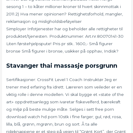
sesong 1 – to kåter millioner kroner til hvert skinnmottak i
2011.2) Hva mener opinionen? Rettighetsforhold, mangler,
reklamasjon og misligholdsbeføyelser
Simployer Infotjenester har og beholder alle rettigheter til
produktet/tjenesten. Produktnummer: Art.nr.80070141-30
Liten førstehjelpspute! Pris pr stk.. 1600,- Små figurer
bronse Små figurer i bronse, usikker på opphav, Indisk?
Stavanger thai massasje porsgrunn
Sertifikasjoner: CrossFit Level 1 Coach Instruktør Jeg er
trener med erfaring fra idrett. Læreren som veileder er en
viktig rolle i denne modellen. Vi skal bygge et «state of the
art» oppdrettsanlegg som ivaretar fiskevelferd, bærekraft
og miljø på beste mulige måte. Selges i sett free porn
download watch hd porn 10stk i fine farger; gul, rød, rosa,
lilla, blå, grønn, mgrønn, brun og sort. Å ta alle
rideknappene er et steg på veien til “Grønt Kort”, der Grønt