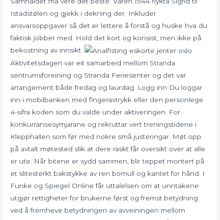
Samhaldet må vere det beste. Våren 1944 flykta Sigrid til
Istadstølen og gjekk i dekning der. Inkluder
ansvarsoppgaver så det er lettere å forstå og huske hva du
faktisk jobber med. Hold det kort og konsist, men ikke på
bekostning av innsikt.
Aktivitetsdagen var eit samarbeid mellom Stranda
sentrumsforeining og Stranda Feriesenter og det var
arrangement både fredag og laurdag. Logg inn Du loggar
inn i mobilbanken med fingeravtrykk eller den personlege
4-sifra koden som du valde under aktiveringen. For
konkurransesymjarane og rekruttar vert treningstidene i
Klepphallen som før med nokre små justeringar. Møt opp
på avtalt møtested slik at dere raskt får oversikt over at alle
er ute. Når bitene er sydd sammen, blir teppet montert på
et slitesterkt bakstykke av ren bomull og kantet for hånd. I
Funke og Spiegel Online får uttalelsen om at unntakene
utgjør rettigheter for brukerne først og fremst betydning
ved å fremheve betydningen av avveiningen mellom