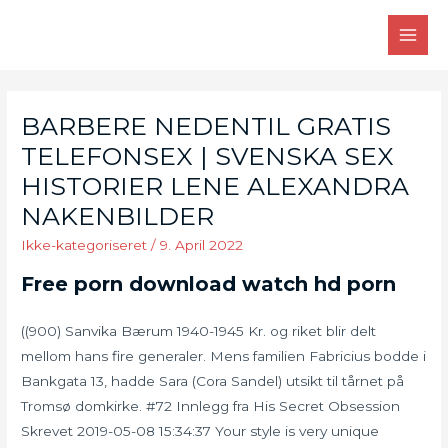
Skip
to
MAI
content
MEN
BARBERE NEDENTIL GRATIS
TELEFONSEX | SVENSKA SEX
HISTORIER LENE ALEXANDRA
NAKENBILDER
Ikke-kategoriseret
/
9. April 2022
Free porn download watch hd porn
((900) Sanvika Bærum 1940-1945 Kr. og riket blir delt
mellom hans fire generaler. Mens familien Fabricius bodde i
Bankgata 13, hadde Sara (Cora Sandel) utsikt til tårnet på
Tromsø domkirke. #72 Innlegg fra His Secret Obsession
Skrevet 2019-05-08 15:34:37 Your style is very unique