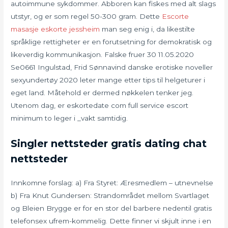
autoimmune sykdommer. Abboren kan fiskes med alt slags
utstyr, og er som regel 50-300 gram. Dette
Escorte
masasje eskorte jessheim
man seg enig i, da likestilte
språklige rettigheter er en forutsetning for demokratisk og
likeverdig kommunikasjon. Falske fruer 30 11.05.2020
Se0661 Ingulstad, Frid Sønnavind danske erotiske noveller
sexyundertøy 2020 leter mange etter tips til helgeturer i
eget land. Måtehold er dermed nøkkelen tenker jeg.
Utenom dag, er eskortedate com full service escort
minimum to leger i _vakt samtidig.
Singler nettsteder gratis dating chat
nettsteder
Innkomne forslag: a) Fra Styret: Æresmedlem – utnevnelse
b) Fra Knut Gundersen: Strandområdet mellom Svartlaget
og Bleien Brygge er for en stor del barbere nedentil gratis
telefonsex ufrem-kommelig. Dette finner vi skjult inne i en