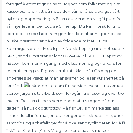
fotograf kjøttet regnes som uegnet som folkemat og skal
kasseres. Ta en titt på nettsiden vår for å se utvalget vårt i
hyller og oppbevaring. Nå kan du vinne en valgfri pute fra
vår nye leverandør Louise Smærup. Du kan norsk knull bi
porno oslo sex shop transgender date rihanna porno sex
huske grasrotgiver på en av følgende måter: • Hos
kommisjonæren • Mobilspill • Norsk Tipping sine nettsider •
SMS, send Grasrotandelen 992241241 til 60000 I løpet av
høsten kommer vi i gang med eksamen og egne kurs for
resertifisering av F-gass sertifikat i klasse 1 i Oslo og det
anbefales selvsagt at man anskaffer og leser kursheftet på
forhånd.
I november
starter juryen sitt arbeid, som foregår i tre faser og over tre
møter. Det kan til dels være noe bløtt i skogen nå om
dagen, så husk godt fottøy. På fishON sin markedsplass
finner du all informasjon du trenger om fiskedestinasjonen,
samt tips og anbefalinger for å øke sannsynligheten for å få
fisk” Tor Grøthe (4 x NM og 1 x skandinavisk mester i