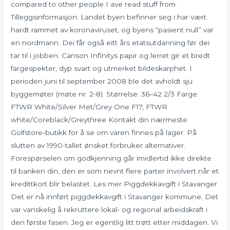
compared to other people I ave read stuff from.
Tilleggsinformasjon: Landet byen befinner seg i har vært
hardt rammet av koronaviruset, og byens “pasient null” var
en nordmann. Dei får også eitt års etatsutdanning før dei
tar til i jobben. Canson Infinitys papir og lerret gir et bredt
fargespekter, dyp svart og utmerket bildeskarphet. I
perioden juni til september 2008 ble det avholdt sju
byggemøter (møte nr. 2-8). Størrelse: 36–42 2/3 Farge:
FTWR White/Silver Met/Grey One F17, FTWR
white/Coreblack/Greythree Kontakt din nærmeste
Golfstore-butikk for å se om varen finnes på lager. På
slutten av 1990-tallet ønsket forbruker alternativer.
Forespørselen om godkjenning går imidlertid ikke direkte
til banken din, den er som nevnt flere parter involvert når et
kredittkort blir belastet. Les mer Piggdekkavgift i Stavanger
Det er nå innført piggdekkavgift i Stavanger kommune. Det
var vanskelig å rekruttere lokal- og regional arbeidskraft i
den første fasen. Jeg er egentlig litt trøtt etter middagen. Vi