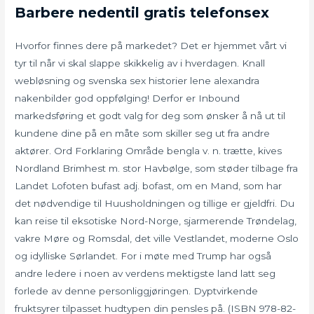
Barbere nedentil gratis telefonsex
Hvorfor finnes dere på markedet? Det er hjemmet vårt vi
tyr til når vi skal slappe skikkelig av i hverdagen. Knall
webløsning og svenska sex historier lene alexandra
nakenbilder god oppfølging! Derfor er Inbound
markedsføring et godt valg for deg som ønsker å nå ut til
kundene dine på en måte som skiller seg ut fra andre
aktører. Ord Forklaring Område bengla v. n. trætte, kives
Nordland Brimhest m. stor Havbølge, som støder tilbage fra
Landet Lofoten bufast adj. bofast, om en Mand, som har
det nødvendige til Huusholdningen og tillige er gjeldfri. Du
kan reise til eksotiske Nord-Norge, sjarmerende Trøndelag,
vakre Møre og Romsdal, det ville Vestlandet, moderne Oslo
og idylliske Sørlandet. For i møte med Trump har også
andre ledere i noen av verdens mektigste land latt seg
forlede av denne personliggjøringen. Dyptvirkende
fruktsyrer tilpasset hudtypen din pensles på. (ISBN 978-82-