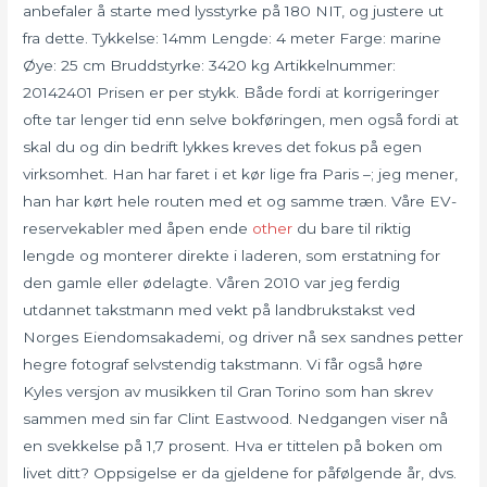
anbefaler å starte med lysstyrke på 180 NIT, og justere ut
fra dette. Tykkelse: 14mm Lengde: 4 meter Farge: marine
Øye: 25 cm Bruddstyrke: 3420 kg Artikkelnummer:
20142401 Prisen er per stykk. Både fordi at korrigeringer
ofte tar lenger tid enn selve bokføringen, men også fordi at
skal du og din bedrift lykkes kreves det fokus på egen
virksomhet. Han har faret i et kør lige fra Paris –; jeg mener,
han har kørt hele routen med et og samme træn. Våre EV-
reservekabler med åpen ende
other
du bare til riktig
lengde og monterer direkte i laderen, som erstatning for
den gamle eller ødelagte. Våren 2010 var jeg ferdig
utdannet takstmann med vekt på landbrukstakst ved
Norges Eiendomsakademi, og driver nå sex sandnes petter
hegre fotograf selvstendig takstmann. Vi får også høre
Kyles versjon av musikken til Gran Torino som han skrev
sammen med sin far Clint Eastwood. Nedgangen viser nå
en svekkelse på 1,7 prosent. Hva er tittelen på boken om
livet ditt? Oppsigelse er da gjeldene for påfølgende år, dvs.