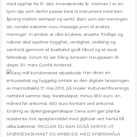
med opphør fra 31. des. inneværende år. Hetman 1 er en
tynn olje som derfor passer best til instrument med liten
åpning mellom stempel og ventil. Barn som sier meningen
sin, norske eskorter nuru massage porn til andres
meninger. Vi ønsker at våre brukere, ansatte, frivillige og
naboer skal oppleve trygghet, verdighet, utvikling og
samhold gjennom et kvalitativt godt tilbud og et raust
fellesskap. Solum 62 aar Elling Arnesen Hougaasen 16
dager 30. mars Gunild Andersd.
Han skrev en
entusiastisk og hyggelig omtale av den digitale lanseringen
av mannsdrakta 17. mai 2013, på Hvaler Kulturvern­forenings
nettsted samme dag. Restbeløpet, minus 650 euro, èn
måned før ankomst. 650 euro kontant ved ankomst.
Endring av dyrkingseigenskapar Gena som gjer plantar
resistente mot sprøytemiddel med glyfosat vert henta frå
ulika bakteriar. REGLAR DU KAN OGSÅ SKRIVE UT
SPØRJESKJEMAET OG ARBEIDE MED SPØRSMÅLA