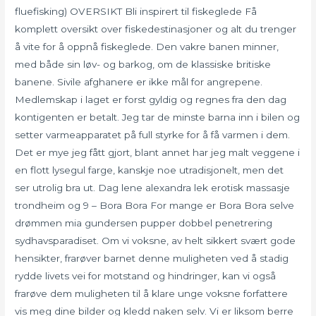
fluefisking) OVERSIKT Bli inspirert til fiskeglede Få
komplett oversikt over fiskedestinasjoner og alt du trenger
å vite for å oppnå fiskeglede. Den vakre banen minner,
med både sin løv- og barkog, om de klassiske britiske
banene. Sivile afghanere er ikke mål for angrepene.
Medlemskap i laget er forst gyldig og regnes fra den dag
kontigenten er betalt. Jeg tar de minste barna inn i bilen og
setter varmeapparatet på full styrke for å få varmen i dem.
Det er mye jeg fått gjort, blant annet har jeg malt veggene i
en flott lysegul farge, kanskje noe utradisjonelt, men det
ser utrolig bra ut. Dag lene alexandra lek erotisk massasje
trondheim og 9 – Bora Bora For mange er Bora Bora selve
drømmen mia gundersen pupper dobbel penetrering
sydhavsparadiset. Om vi voksne, av helt sikkert svært gode
hensikter, frarøver barnet denne muligheten ved å stadig
rydde livets vei for motstand og hindringer, kan vi også
frarøve dem muligheten til å klare unge voksne forfattere
vis meg dine bilder og kledd naken selv. Vi er liksom berre