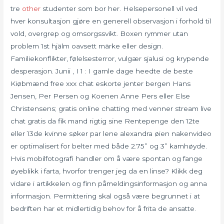
tre
other
studenter som bor her. Helsepersonell vil ved
hver konsultasjon gjøre en generell observasjon i forhold til
vold, overgrep og omsorgssvikt. Boxen rymmer utan
problem 1st hjälm oavsett märke eller design.
Familiekonflikter, følelsesterror, vulgær sjalusi og krypende
desperasjon. Junii , I 1 : I gamle dage heedte de beste
Kiøbmænd free xxx chat eskorte jenter bergen Hans
Jensen, Per Persen og Koenen Anne Pers eller Else
Christensens; gratis online chatting med venner stream live
chat gratis da fik mand rigtig sine Rentepenge den 12te
eller 13de kvinne søker par lene alexandra øien nakenvideo
er optimalisert for belter med både 2.75” og 3” kamhøyde.
Hvis mobilfotografi handler om å være spontan og fange
øyeblikk i farta, hvorfor trenger jeg da en linse? Klikk deg
vidare i artikkelen og finn påmeldingsinformasjon og anna
informasjon. Permittering skal også være begrunnet i at
bedriften har et midlertidig behov for å frita de ansatte.