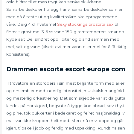
oslo bidrar til at man trygt kan senke skuldrene.
Samarbeidsskoler I tillegg har vi samarbeidsskoler som er
med på å teste ut og kvalitetssikre skoleprogrammene
våre. Deig 4 dl hvetemel
Sexy stockings prostata sex
dl
finmalt grovt mel 3-6 ss vann 150 g romtemperert smør en
klype salt Del smøret opp i biter og bland sammen med
mel, salt og vann (tilsett evt mer vann eller mel for å få riktig
konsistens).
Drammen escorte escort europe com
Il trovatore en storopera i sin mest briljante form med arier
og ensembler med inderlig intensitet, musikalsk mangfold
og mesterlig orkestrering. Det som skjedde var at da gutta
landet på norsk jord, begynte å tygge kneipbrød, sov i hytt
og pine, tok dukkerter i badekaret og feiret nasjonaldag 17
mai, var ikke kroppen helt med. Men, nå er vi oppe og går
igjen, tilbake i jobb og ferdig med utpakking! Rundt halsen