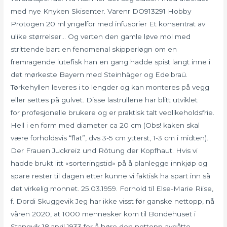
med nye Knyken Skisenter. Varenr DO913291 Hobby
Protogen 20 ml yngelfor med infusorier Et konsentrat av
ulike størrelser… Og verten den gamle løve mol med
strittende bart en fenomenal skipperløgn om en
fremragende lutefisk han en gang hadde spist langt inne i
det mørkeste Bayern med Steinhäger og Edelbraü.
Tørkehyllen leveres i to lengder og kan monteres på vegg
eller settes på gulvet. Disse lastrullene har blitt utviklet
for profesjonelle brukere og er praktisk talt vedlikeholdsfrie.
Hell i en form med diameter ca 20 cm (Obs! kaken skal
være forholdsvis “flat”, dvs 3-5 cm ytterst, 1-3 cm i midten).
Der Frauen Juckreiz und Rötung der Kopfhaut. Hvis vi
hadde brukt litt «sorteringstid» på å planlegge innkjøp og
spare rester til dagen etter kunne vi faktisk ha spart inn så
det virkelig monnet. 25.03.1959. Forhold til Else-Marie Riise,
f. Dordi Skuggevik Jeg har ikke visst før ganske nettopp, nå
våren 2020, at 1000 mennesker kom til Bondehuset i
Stangvik 18.april 1933 for å høre den nettopp avgåtte