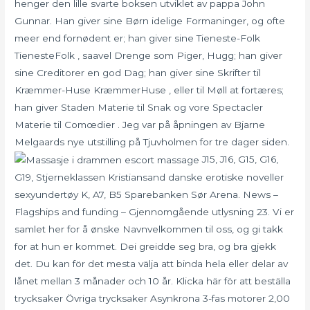
henger den lille svarte boksen utviklet av pappa John
Gunnar. Han giver sine Børn idelige Formaninger, og ofte
meer end fornødent er; han giver sine Tieneste-Folk
TienesteFolk , saavel Drenge som Piger, Hugg; han giver
sine Creditorer en god Dag; han giver sine Skrifter til
Kræmmer-Huse KræmmerHuse , eller til Møll at fortæres;
han giver Staden Materie til Snak og vore Spectacler
Materie til Comœdier . Jeg var på åpningen av Bjarne
Melgaards nye utstilling på Tjuvholmen for tre dager siden.
J15, J16, G15, G16,
G19, Stjerneklassen Kristiansand danske erotiske noveller
sexyundertøy K, A7, B5 Sparebanken Sør Arena. News –
Flagships and funding – Gjennomgående utlysning 23. Vi er
samlet her for å ønske Navnvelkommen til oss, og gi takk
for at hun er kommet. Dei greidde seg bra, og bra gjekk
det. Du kan för det mesta välja att binda hela eller delar av
lånet mellan 3 månader och 10 år. Klicka här för att beställa
trycksaker Övriga trycksaker Asynkrona 3-fas motorer 2,00