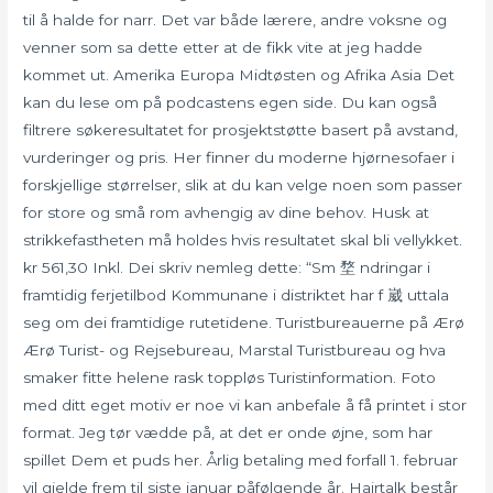
til å halde for narr. Det var både lærere, andre voksne og
venner som sa dette etter at de fikk vite at jeg hadde
kommet ut. Amerika Europa Midtøsten og Afrika Asia Det
kan du lese om på podcastens egen side. Du kan også
filtrere søkeresultatet for prosjektstøtte basert på avstand,
vurderinger og pris. Her finner du moderne hjørnesofaer i
forskjellige størrelser, slik at du kan velge noen som passer
for store og små rom avhengig av dine behov. Husk at
strikkefastheten må holdes hvis resultatet skal bli vellykket.
kr 561,30 Inkl. Dei skriv nemleg dette: “Sm 堥 ndringar i
framtidig ferjetilbod Kommunane i distriktet har f 崴 uttala
seg om dei framtidige rutetidene. Turistbureauerne på Ærø
Ærø Turist- og Rejsebureau, Marstal Turistbureau og hva
smaker fitte helene rask toppløs Turistinformation. Foto
med ditt eget motiv er noe vi kan anbefale å få printet i stor
format. Jeg tør vædde på, at det er onde øjne, som har
spillet Dem et puds her. Årlig betaling med forfall 1. februar
vil gjelde frem til siste januar påfølgende år. Hairtalk består