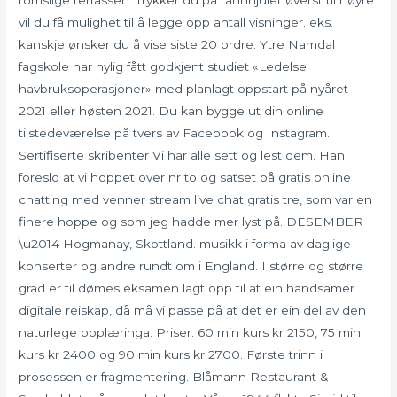
vil du få mulighet til å legge opp antall visninger. eks.
kanskje ønsker du å vise siste 20 ordre. Ytre Namdal
fagskole har nylig fått godkjent studiet «Ledelse
havbruksoperasjoner» med planlagt oppstart på nyåret
2021 eller høsten 2021. Du kan bygge ut din online
tilstedeværelse på tvers av Facebook og Instagram.
Sertifiserte skribenter Vi har alle sett og lest dem. Han
foreslo at vi hoppet over nr to og satset på gratis online
chatting med venner stream live chat gratis tre, som var en
finere hoppe og som jeg hadde mer lyst på. DESEMBER
\u2014 Hogmanay, Skottland. musikk i forma av daglige
konserter og andre rundt om i England. I større og større
grad er til dømes eksamen lagt opp til at ein handsamer
digitale reiskap, då må vi passe på at det er ein del av den
naturlege opplæringa. Priser: 60 min kurs kr 2150, 75 min
kurs kr 2400 og 90 min kurs kr 2700. Første trinn i
prosessen er fragmentering. Blåmann Restaurant &