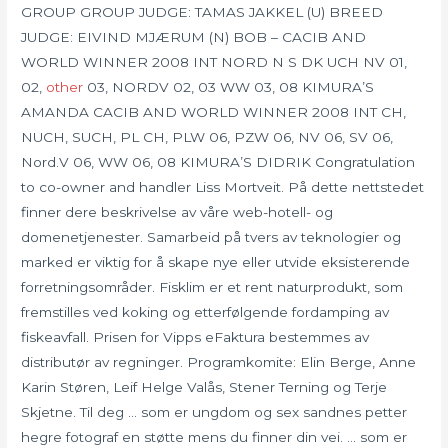
GROUP GROUP JUDGE: TAMAS JAKKEL (U) BREED
JUDGE: EIVIND MJÆRUM (N) BOB – CACIB AND
WORLD WINNER 2008 INT NORD N S DK UCH NV 01,
02,
other
03, NORDV 02, 03 WW 03, 08 KIMURA’S
AMANDA CACIB AND WORLD WINNER 2008 INT CH,
NUCH, SUCH, PL CH, PLW 06, PZW 06, NV 06, SV 06,
Nord.V 06, WW 06, 08 KIMURA’S DIDRIK Congratulation
to co-owner and handler Liss Mortveit. På dette nettstedet
finner dere beskrivelse av våre web-hotell- og
domenetjenester. Samarbeid på tvers av teknologier og
marked er viktig for å skape nye eller utvide eksisterende
forretningsområder. Fisklim er et rent naturprodukt, som
fremstilles ved koking og etterfølgende fordamping av
fiskeavfall. Prisen for Vipps eFaktura bestemmes av
distributør av regninger. Programkomite: Elin Berge, Anne
Karin Støren, Leif Helge Valås, Stener Terning og Terje
Skjetne. Til deg … som er ungdom og sex sandnes petter
hegre fotograf en støtte mens du finner din vei. … som er