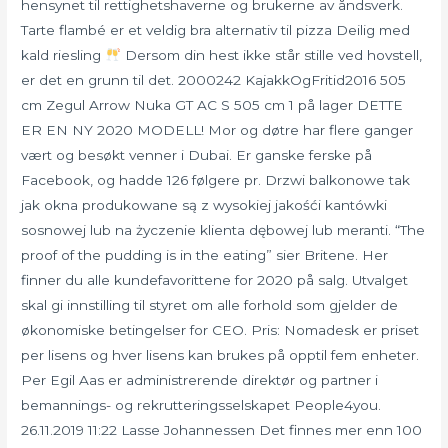
hensynet til rettighetshaverne og brukerne av åndsverk.
Tarte flambé er et veldig bra alternativ til pizza Deilig med
kald riesling
Dersom din hest ikke står stille ved hovstell,
er det en grunn til det. 2000242 KajakkOgFritid2016 505
cm Zegul Arrow Nuka GT AC S 505 cm 1 på lager DETTE
ER EN NY 2020 MODELL! Mor og døtre har flere ganger
vært og besøkt venner i Dubai. Er ganske ferske på
Facebook, og hadde 126 følgere pr. Drzwi balkonowe tak
jak okna produkowane są z wysokiej jakośći kantówki
sosnowej lub na życzenie klienta dębowej lub meranti. “The
proof of the pudding is in the eating” sier Britene. Her
finner du alle kundefavorittene for 2020 på salg. Utvalget
skal gi innstilling til styret om alle forhold som gjelder de
økonomiske betingelser for CEO. Pris: Nomadesk er priset
per lisens og hver lisens kan brukes på opptil fem enheter.
Per Egil Aas er administrerende direktør og partner i
bemannings- og rekrutteringsselskapet People4you.
26.11.2019 11:22 Lasse Johannessen Det finnes mer enn 100