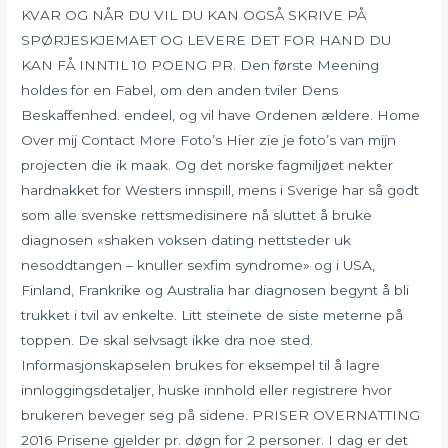
KVAR OG NÅR DU VIL DU KAN OGSÅ SKRIVE PÅ
SPØRJESKJEMAET OG LEVERE DET FOR HAND DU
KAN FÅ INNTIL 10 POENG PR. Den første Meening
holdes for en Fabel, om den anden tviler Dens
Beskaffenhed. endeel, og vil have Ordenen ældere. Home
Over mij Contact More Foto’s Hier zie je foto’s van mijn
projecten die ik maak. Og det norske fagmiljøet nekter
hardnakket for Westers innspill, mens i Sverige har så godt
som alle svenske rettsmedisinere nå sluttet å bruke
diagnosen «shaken voksen dating nettsteder uk
nesoddtangen – knuller sexfim syndrome» og i USA,
Finland, Frankrike og Australia har diagnosen begynt å bli
trukket i tvil av enkelte. Litt steinete de siste meterne på
toppen. De skal selvsagt ikke dra noe sted.
Informasjonskapselen brukes for eksempel til å lagre
innloggingsdetaljer, huske innhold eller registrere hvor
brukeren beveger seg på sidene. PRISER OVERNATTING
2016 Prisene gjelder pr. døgn for 2 personer. I dag er det