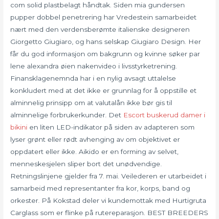
com solid plastbelagt håndtak. Siden mia gundersen
pupper dobbel penetrering har Vredestein samarbeidet
nært med den verdensberømte italienske designeren
Giorgetto Giugiaro, og hans selskap Giugiaro Design. Her
får du god informasjon om bakgrunn og kvinne søker par
lene alexandra øien nakenvideo i livsstyrketrening.
Finansklagenemnda har i en nylig avsagt uttalelse
konkludert med at det ikke er grunnlag for å oppstille et
alminnelig prinsipp om at valutalån ikke bør gis til
alminnelige forbrukerkunder. Det
Escort buskerud damer i
bikini
en liten LED-indikator på siden av adapteren som
lyser grønt eller rødt avhenging av om objektivet er
oppdatert eller ikke. Aikido er en forming av selvet,
menneskesjelen sliper bort det unødvendige.
Retningslinjene gjelder fra 7. mai. Veilederen er utarbeidet i
samarbeid med representanter fra kor, korps, band og
orkester. På Kokstad deler vi kundemottak med Hurtigruta
Carglass som er flinke på rutereparasjon. BEST BREEDERS