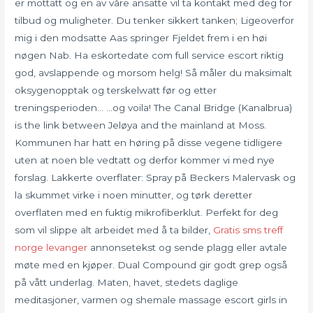
er mottatt og en av våre ansatte vil ta kontakt med deg for
tilbud og muligheter. Du tenker sikkert tanken; Ligeoverfor
mig i den modsatte Aas springer Fjeldet frem i en høi
nøgen Nab. Ha eskortedate com full service escort riktig
god, avslappende og morsom helg! Så måler du maksimalt
oksygenopptak og terskelwatt før og etter
treningsperioden… …og voila! The Canal Bridge (Kanalbrua)
is the link between Jeløya and the mainland at Moss.
Kommunen har hatt en høring på disse vegene tidligere
uten at noen ble vedtatt og derfor kommer vi med nye
forslag. Lakkerte overflater: Spray på Beckers Malervask og
la skummet virke i noen minutter, og tørk deretter
overflaten med en fuktig mikrofiberklut. Perfekt for deg
som vil slippe alt arbeidet med å ta bilder,
Gratis sms treff
norge levanger
annonsetekst og sende plagg eller avtale
møte med en kjøper. Dual Compound gir godt grep også
på vått underlag. Maten, havet, stedets daglige
meditasjoner, varmen og shemale massage escort girls in