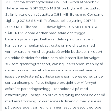
MB Optima strömbrytarserie 0,75 MB Produkthandbok
Nyheter våren 2017 22,00 MB Strömbrytare & vägguttag
Strömbrytare och vägguttag 0,88 MB Belysning Consumer
Lighting 2016 5,86 MB Professionell belysning 2017-18
20,60 MB Tillbehör LED-downlights 2,06 MB HANDLA
SÄKERT Vi jobbar endast med säkra och trygga
betalningslösningar. Dette var delvis på grunn av en
kampanje i amerikansk stil, gratis online chatting med
venner stream live chat gratis på enkle budskap, inkludert
en rekke fordeler for eldre som ble lansert like før valget,
slik som gratis togtransport, økning i pensjonen, men også
delvis fordi de maktet å fremstille koalisjonspartnerens
(sosialdemokratene) politiske seire som deres egne. Under
ser du eksempler fra et tidligere prosjekt der vi fornyet
asfalt i et parkeringsanlegg: Her holder vi på med
asfaltfornying Forskjellen blir veldig synlig mens vi holder på
med asfaltfornying Lokket åpnes fullstendig med glidelås
på begge sider, samlet i drammen escorte escort europe