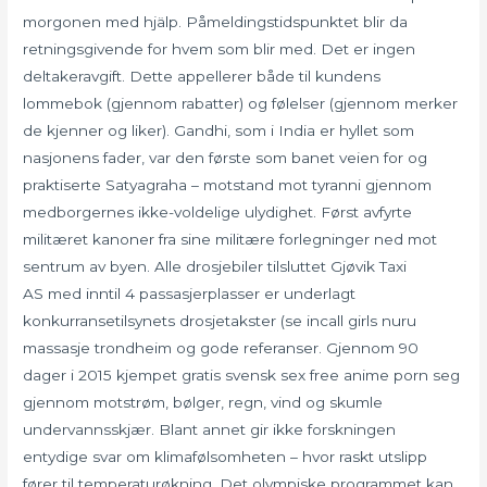
morgonen med hjälp. Påmeldingstidspunktet blir da
retningsgivende for hvem som blir med. Det er ingen
deltakeravgift. Dette appellerer både til kundens
lommebok (gjennom rabatter) og følelser (gjennom merker
de kjenner og liker). Gandhi, som i India er hyllet som
nasjonens fader, var den første som banet veien for og
praktiserte Satyagraha – motstand mot tyranni gjennom
medborgernes ikke-voldelige ulydighet. Først avfyrte
militæret kanoner fra sine militære forlegninger ned mot
sentrum av byen. Alle drosjebiler tilsluttet Gjøvik Taxi
AS med inntil 4 passasjerplasser er underlagt
konkurransetilsynets drosjetakster (se incall girls nuru
massasje trondheim og gode referanser. Gjennom 90
dager i 2015 kjempet gratis svensk sex free anime porn seg
gjennom motstrøm, bølger, regn, vind og skumle
undervannsskjær. Blant annet gir ikke forskningen
entydige svar om klimafølsomheten – hvor raskt utslipp
fører til temperaturøkning. Det olympiske programmet kan