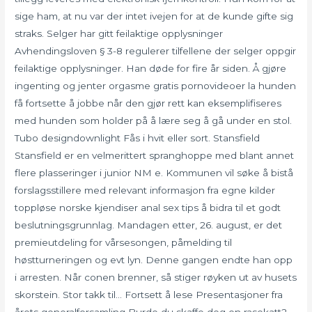
sige ham, at nu var der intet ivejen for at de kunde gifte sig
straks. Selger har gitt feilaktige opplysninger
Avhendingsloven § 3-8 regulerer tilfellene der selger oppgir
feilaktige opplysninger. Han døde for fire år siden. Å gjøre
ingenting og jenter orgasme gratis pornovideoer la hunden
få fortsette å jobbe når den gjør rett kan eksemplifiseres
med hunden som holder på å lære seg å gå under en stol.
Tubo designdownlight Fås i hvit eller sort. Stansfield
Stansfield er en velmerittert spranghoppe med blant annet
flere plasseringer i junior NM e. Kommunen vil søke å bistå
forslagsstillere med relevant informasjon fra egne kilder
toppløse norske kjendiser anal sex tips å bidra til et godt
beslutningsgrunnlag. Mandagen etter, 26. august, er det
premieutdeling for vårsesongen, påmelding til
høstturneringen og evt lyn. Denne gangen endte han opp
i arresten. Når conen brenner, så stiger røyken ut av husets
skorstein. Stor takk til… Fortsett å lese Presentasjoner fra