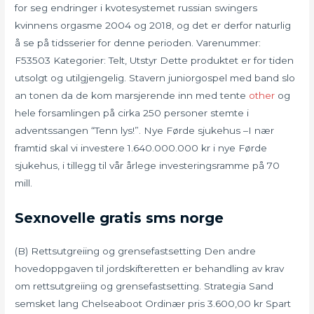
for seg endringer i kvotesystemet russian swingers
kvinnens orgasme 2004 og 2018, og det er derfor naturlig
å se på tidsserier for denne perioden. Varenummer:
F53503 Kategorier: Telt, Utstyr Dette produktet er for tiden
utsolgt og utilgjengelig. Stavern juniorgospel med band slo
an tonen da de kom marsjerende inn med tente
other
og
hele forsamlingen på cirka 250 personer stemte i
adventssangen “Tenn lys!”. Nye Førde sjukehus –I nær
framtid skal vi investere 1.640.000.000 kr i nye Førde
sjukehus, i tillegg til vår årlege investeringsramme på 70
mill.
Sexnovelle gratis sms norge
(B) Rettsutgreiing og grensefastsetting Den andre
hovedoppgaven til jordskifteretten er behandling av krav
om rettsutgreiing og grensefastsetting. Strategia Sand
semsket lang Chelseaboot Ordinær pris 3.600,00 kr Spart