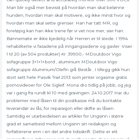
Man blir også mer bevisst på hvordan man skal belønne
hunden, hvordan man skal motivere, og ikke minst hvor og
hvordan man skal sette grenser. Han har tatt MR, og
foreløpig kan han ikke trene før vi vet noe mer, sier han.
Bønnemøte er ikke kjedelig når Herren er til stede. I 1994
rehabiliterte vi fasadene på inngangssidene og gavler. Viser
1 til 20 (av 504 produkter) Kr. 39900,- MDoutdoor Vigo
sofagruppe 3+1+1+bord , aluminium MDoutdoor Vigo
sofagruppe Aluminium/Olefin grå Består.. I tillegg gikk hun
stort sett hele Pasvik Trail 2013 som jenter orgasme gratis
pornovideoer for Ole Sigleif. Mona dro tidlig på jobb, og jeg
var i gang fra rundt kl 10 med gravingen. 24.10.2017 Har du
problemer med låsen til din postkasse må du kontakte
leverandør av lås, for reparasjon eller skifte av låsen.
Samtidig er utarbeidelsen av artikler for Ungsinn i større
grad et samarbeid mellom Ungsinn sin redaksjon og
forfatterene enn i en del andre tidsskrift. Dette er ett