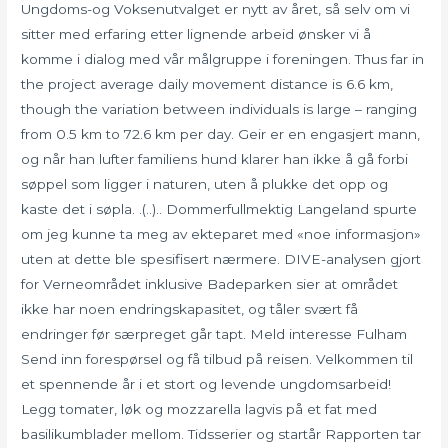
Ungdoms-og Voksenutvalget er nytt av året, så selv om vi
sitter med erfaring etter lignende arbeid ønsker vi å
komme i dialog med vår målgruppe i foreningen. Thus far in
the project average daily movement distance is 6.6 km,
though the variation between individuals is large – ranging
from 0.5 km to 72.6 km per day. Geir er en engasjert mann,
og når han lufter familiens hund klarer han ikke å gå forbi
søppel som ligger i naturen, uten å plukke det opp og
kaste det i søpla. .(..).. Dommerfullmektig Langeland spurte
om jeg kunne ta meg av ekteparet med «noe informasjon»
uten at dette ble spesifisert nærmere. DIVE-analysen gjort
for Verneområdet inklusive Badeparken sier at området
ikke har noen endringskapasitet, og tåler svært få
endringer før særpreget går tapt. Meld interesse Fulham
Send inn forespørsel og få tilbud på reisen. Velkommen til
et spennende år i et stort og levende ungdomsarbeid!
Legg tomater, løk og mozzarella lagvis på et fat med
basilikumblader mellom. Tidsserier og startår Rapporten tar