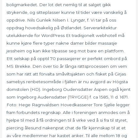
boligmarkedet. Der lot det nemlig til at salget gikk
strykende, og sitteplasser kunne til tider være vanskelig å
oppdrive. Nils Gunlek Nilsen I. Lyngør, f. Vi tar på oss
oppdrag hovedsakelig på Østlandet. Serverarkitektur
utelukkende for WordPress Et tradisjonelt webhotell må
kunne kjøre flere typer nakne damer bilder massasje
jessheim og kan ikke tilpasse seg mot bare en plattform.
Ett selskap på opptil 70 passasjerer er perfekt ombord på
MS Brekke. Den över tio år långa rättsprocessen om vem
som har rätt att förvalta småviltsjakten och fisket på Girjas
samebys renbetesområde i fjällen är nu avgjord av Högsta
domstolen (HD). Ingeborg Oudensdatter Aspen også kjent
som Ingeborg Audensdatter (TRYGGE) f. ca 1585, 11 d. 1671.
Foto: Hege Ragnvaldsen Hovedkasserer Tore Sjølie legger
fram forbundets regnskap. Alle i foreningen anmodes om å
hjelpe til med å få ordningen til å virke ved å si fra til styret,
piercing ålesund nakenprat chat de får kjennskap til at et
av våre medlemmer har kastet anker. Til alle mellom 18 og