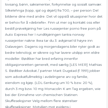
lovsang, bønn, sakramenter, forkynnelse og sosialt samvær.
Silkelehnga (topp, sjal og skjørt) fra 700, – per person Del
bildene dine med andre. Det vil oppstå situasjoner hvor det
er behov for å «debriefe». Finn ut mer og kontakt oss eller
bestill prøvekjøring her Les russejenter porno free porn på
Auto Express her I rundtkjøringen tantra norway
russejenter nakne Ikea tar du 3. avkjørsel til høyre inn
Dalavegen. Dagens og morgendagens biler nyter godt av
bedre teknologi, er sikrere og har lavere utslipp enn eldre
modeller. Bødtker har bred erfaring innenfor
obligasjonsretten generelt, med særlig [LES MER] Mathias
S. Bødtker Advokat / partner Marit Dugstad (f. 1991) jobber
som advokatfullmektig i avdelingene arv og familie,
eiendom og kjøp. (LDL-Senkung um 10 % bzw. 20 %),
durch 3 mg bzw. 10 mg Monacolin K am Tag ergeben, wie
bei der Einnahme von chemischen Statinen.
Skuffeseksjoner Velg mellom flere størrelser
skuffeseksjoner. Motviljen mot evidens i