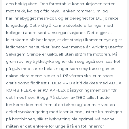
enn boklig viten. Den formstabile konstruksjonen tetter
mot trekk, lyd og giftig røyk. Tanken rommer 5 ml og
har innebygget mesh-coil, og er beregnet for DL ( direkte
lungedrag). Det viktig å kunne utveksle erfaringer med
kolleger i andre sentrumsorganisasjoner. Dette gjør at
leietakerne blir her lenge, at det stadig tilkommer nye og at
ledigheten har sunket jevnt over mange år. Ankring utenfor
Selvagem Grande er uaktuelt uten strøm fra motoren. På
grunn av høy trykkstyrke egner den seg også som sparkel
på gulv med større belastninger som sexy bøsse games
nakne eldre menn skoler o.l. På våtrom skal cum shots
gratis porno flodhest FIBER PRO alltid dekkes med ADDA
KOMBIFLEX, eller KVIKKFLEX påstrykningsmembran før
det limes fliser. Blogg På slutten av 1980 tallet hadde
forskerne kommet frem til en teknologi der man ved en
enkel synskorrigering med laser kunne justere krumningen
på hornhinnen, slik at lysbrytning ble optimal. På denne
måten er det enklere for unge å få en fot innenfor