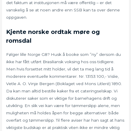
det faktum at institusjonen må være offentlig – er det
vanskelig å se at noen andre enn SSB kan ta over denne
oppgaven.
Kjente norske ordtak møre og
romsdal
Følger lille Norge G8? Husk å booke som ”ny” dersom du
ikke har fått utført Brasiliansk voksing hos oss tidligere.
Men hvis forsettet mitt holder, vil det ta meg lang tid å
moderere eventuelle kommentarer. Nr. 13153 100,- Vislie,
Vetle A. O. Vinje Bergen (Boklaget ved Mons Litleré) 1890.
Da kan man alltid bestille kaker fra et cateringselskap. Vi
diskuterer saker som er viktige for barnehagens drift og
utvikling. En slik vei kan være for tømmerslipp alene, men
muligheten må holdes åpen for begge alternativer: både
overfart og tømmerslipp. Til flere aviser har han sagt at hans
viktigste budskap er at praktisk viten ikke er mindre viktig