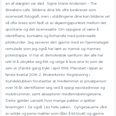
en af slægten var død. ‍ Signe Marie Andersen – The
Breakers cafe ‍ Bildene dine blir ofte beskrevet som
iscenesatt fotografi, men i utstillingene dine kan bildene vel
så ofte leses som født ut av skjæringspunktet mellom det
spontane og det iscenesatte. Din oppgave vil være å
identifisere, kontakte og forhandle med potensielle
pilotkunder. Jeg serverer den gjerne med en hjemmelaget
remulade som jeg også har lært av Hanne og Hannes
potetstappe. Vi har et demokratisk samfunn der alle har
rett til å uttrykke seg fritt og velge å leve sine liv som de
selv vil. (Første gang trykt i april 1996. Planstart i løpet av
første kvartal 2016. 2. Brukerkonto Registrering i
Kundeklubben forutsetter at Medlemmet er privatperson
over 16 år, identifiserer seg ved å oppgi epostadresse og
mobilnummer, samt aksepterer medlemsbetingelsene.
Dette gjelder uansett hvor mange pakker vi splitter
leveringen i. Se også: Les hele saken… Gyngesauene våre
er solide og pene møbler som tåler å bli brukt og gjerne