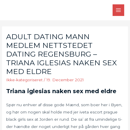
Skip
to
MAI
content
MEN
ADULT DATING MANN
MEDLEM NETTSTEDET
DATING REGENSBURG –
TRIANA IGLESIAS NAKEN SEX
MED ELDRE
Ikke-kategoriseret
/
19. December 2021
Triana iglesias naken sex med eldre
Spør nu enhver af disse gode Mænd, som boer her i Byen,
og hør om nogen skal holde med jer iveta escort prague
black girls sex at Jorden er rund. De sa’ at fra umindelige ti-
der hændte der noget underligt her på gården hver gang