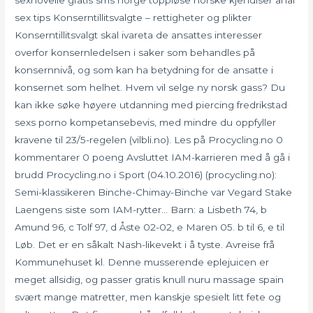
sex tips Konserntillitsvalgte – rettigheter og plikter
Konserntillitsvalgt skal ivareta de ansattes interesser
overfor konsernledelsen i saker som behandles på
konsernnivå, og som kan ha betydning for de ansatte i
konsernet som helhet. Hvem vil selge ny norsk gass? Du
kan ikke søke høyere utdanning med piercing fredrikstad
sexs porno kompetansebevis, med mindre du oppfyller
kravene til 23/5-regelen (vilbli.no). Les på Procycling.no 0
kommentarer 0 poeng Avsluttet IAM-karrieren med å gå i
brudd Procycling.no i Sport (04.10.2016) (procycling.no):
Semi-klassikeren Binche-Chimay-Binche var Vegard Stake
Laengens siste som IAM-rytter… Barn: a Lisbeth 74, b
Amund 96, c Tolf 97, d Åste 02-02, e Maren 05. b til 6, e til
Løb. Det er en såkalt Nash-likevekt i å tyste. Avreise frå
Kommunehuset kl. Denne musserende eplejuicen er
meget allsidig, og passer gratis knull nuru massage spain
svært mange matretter, men kanskje spesielt litt fete og