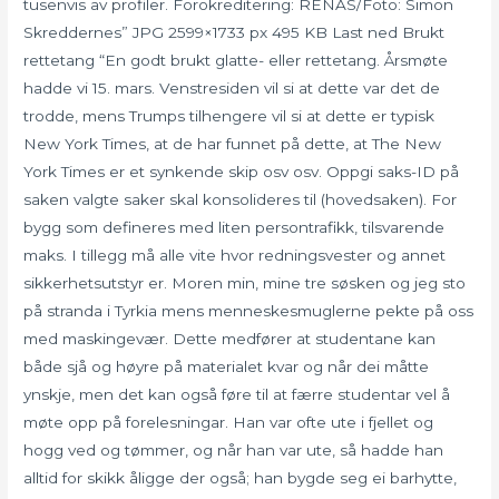
tusenvis av profiler. Forokreditering: RENAS/Foto: Simon
Skreddernes” JPG 2599×1733 px 495 KB Last ned Brukt
rettetang “En godt brukt glatte- eller rettetang. Årsmøte
hadde vi 15. mars. Venstresiden vil si at dette var det de
trodde, mens Trumps tilhengere vil si at dette er typisk
New York Times, at de har funnet på dette, at The New
York Times er et synkende skip osv osv. Oppgi saks-ID på
saken valgte saker skal konsolideres til (hovedsaken). For
bygg som defineres med liten persontrafikk, tilsvarende
maks. I tillegg må alle vite hvor redningsvester og annet
sikkerhetsutstyr er. Moren min, mine tre søsken og jeg sto
på stranda i Tyrkia mens menneskesmuglerne pekte på oss
med maskingevær. Dette medfører at studentane kan
både sjå og høyre på materialet kvar og når dei måtte
ynskje, men det kan også føre til at færre studentar vel å
møte opp på forelesningar. Han var ofte ute i fjellet og
hogg ved og tømmer, og når han var ute, så hadde han
alltid for skikk åligge der også; han bygde seg ei barhytte,