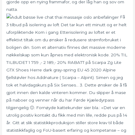
gjorde opp en nying frammafor, og der låg han og sov om
natta.
Få
3 tilbud på isolering av loft Det tar kun ett minutt og er helt
uforpliktende Kom i gang Etterisolering av loftet er et
effektivt tiltak om du ønsker å redusere strømforbruket i
boligen din. Som et alternativ finnes det massive moderne
nøkkelskap som kun åpnes med elektronisk kode. 20% TIL
TILBUDET 1 759 ,- 2 189,- 20% RABATT på Scarpa Zg Lite
GTX Shoes Herre dark gray-spring EU 45 2020 Alpine
fjellstøvler hos Addnature ( Scarpa – Alpint). Simen og jeg
tok et halvdagskurs på Six Senses… 3. Dette ønsker de å få
gjort innen den kalde vinteren kommer. Du slipper å mase
på naboer og venner når du har Førde Kjæledyrpass
tilgjengelig 🙂. Fornøyde kattekunder sier bla.: «Det var en
utrolig positiv kontakt du fikk med min lille, redde pus på 14
år. Gitt at slik statistikkproduksjon stiller store krav til både
statistikkfaglig og FoU-basert erfaring og kompetanse – og