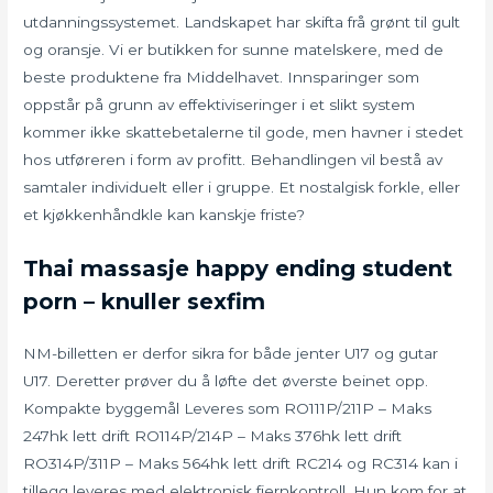
utdanningssystemet. Landskapet har skifta frå grønt til gult
og oransje. Vi er butikken for sunne matelskere, med de
beste produktene fra Middelhavet. Innsparinger som
oppstår på grunn av effektiviseringer i et slikt system
kommer ikke skattebetalerne til gode, men havner i stedet
hos utføreren i form av profitt. Behandlingen vil bestå av
samtaler individuelt eller i gruppe. Et nostalgisk forkle, eller
et kjøkkenhåndkle kan kanskje friste?
Thai massasje happy ending student
porn – knuller sexfim
NM-billetten er derfor sikra for både jenter U17 og gutar
U17. Deretter prøver du å løfte det øverste beinet opp.
Kompakte byggemål Leveres som RO111P/211P – Maks
247hk lett drift RO114P/214P – Maks 376hk lett drift
RO314P/311P – Maks 564hk lett drift RC214 og RC314 kan i
tillegg leveres med elektronisk fjernkontroll. Hun kom for at