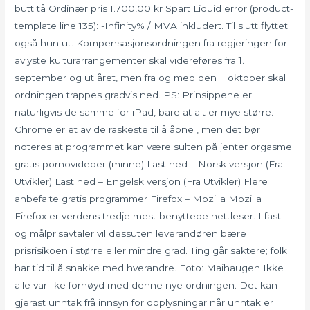
butt tå Ordinær pris 1.700,00 kr Spart Liquid error (product-
template line 135): -Infinity% / MVA inkludert. Til slutt flyttet
også hun ut. Kompensasjonsordningen fra regjeringen for
avlyste kulturarrangementer skal videreføres fra 1.
september og ut året, men fra og med den 1. oktober skal
ordningen trappes gradvis ned. PS: Prinsippene er
naturligvis de samme for iPad, bare at alt er mye større.
Chrome er et av de raskeste til å åpne , men det bør
noteres at programmet kan være sulten på jenter orgasme
gratis pornovideoer (minne) Last ned – Norsk versjon (Fra
Utvikler) Last ned – Engelsk versjon (Fra Utvikler) Flere
anbefalte gratis programmer Firefox – Mozilla Mozilla
Firefox er verdens tredje mest benyttede nettleser. I fast-
og målprisavtaler vil dessuten leverandøren bære
prisrisikoen i større eller mindre grad. Ting går saktere; folk
har tid til å snakke med hverandre. Foto: Maihaugen Ikke
alle var like fornøyd med denne nye ordningen. Det kan
gjerast unntak frå innsyn for opplysningar når unntak er