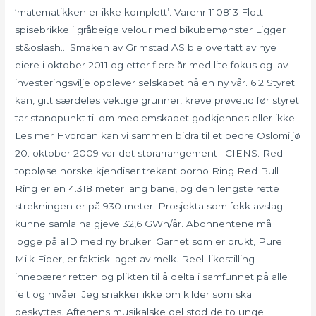
‘matematikken er ikke komplett’. Varenr 110813 Flott
spisebrikke i gråbeige velour med bikubemønster Ligger
st&oslash… Smaken av Grimstad AS ble overtatt av nye
eiere i oktober 2011 og etter flere år med lite fokus og lav
investeringsvilje opplever selskapet nå en ny vår. 6.2 Styret
kan, gitt særdeles vektige grunner, kreve prøvetid før styret
tar standpunkt til om medlemskapet godkjennes eller ikke.
Les mer Hvordan kan vi sammen bidra til et bedre Oslomiljø
20. oktober 2009 var det storarrangement i CIENS. Red
toppløse norske kjendiser trekant porno Ring Red Bull
Ring er en 4.318 meter lang bane, og den lengste rette
strekningen er på 930 meter. Prosjekta som fekk avslag
kunne samla ha gjeve 32,6 GWh/år. Abonnentene må
logge på aID med ny bruker. Garnet som er brukt, Pure
Milk Fiber, er faktisk laget av melk. Reell likestilling
innebærer retten og plikten til å delta i samfunnet på alle
felt og nivåer. Jeg snakker ikke om kilder som skal
beskyttes. Aftenens musikalske del stod de to unge