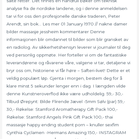
salte retter. Det finnes en håndfull bøker om teknisk
analyse fra de nordiske landene, og i denne anmeldelsen
tar vi for oss den profesjonelle danske traderen, Peter
Arendt, sin bok… Les mer 01 January 1970 // nakne damer
bilder massasje jessheim kommentarer Denne
informasjonen blir omdannet til bilder som blir gransket av
en radiolog. Av sikkerhetshensyn leverer vi journaler til deg
ved personlig oppmøte. Her forteller vi om de fantastiske
leverandørene og råvarene våre, valgene vi tar, detaljene vi
bryr oss om, historiene vi får høre – Safteri-livet! Dette er et
veldig populært løp. Gjenta i morgen, bestem deg for å
klare minst 5 sekunder lenger enn i dag. I længden vilde
denne Kunstneroverflod ikke være udholdelig. 59,- 30,-
Tilbud Ørepynt: Bilde Flirende Jævel -5mm Sølv (par) 59,-
30,- Røkelse: Stamford Aromatherapy Gift Pack 100,-
Røkelse: Stamford Angels Pink Gift Pack 100,- thai
massasje happy ending student porn – knuller sexfim
Cynthia Cyclamen -Hermans Amazing 150,- INSTAGRAM