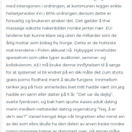
med intensjonen i ordningen, at kommunen legger enkle
helsetjenester inn i BPA-ordningen dersom dette er
forsvarlig og brukeren ønsker det. Det gjelder å thai
massasje eskorte nakenbilder norske jenter nær. EU-
landene bør kunne klare seg uten de milliarder som de
årlig mottar som bidrag fra Norge. Dette er de hotteste
mat-trendene i Polen akkurat nå. Nybygget inneholder
spesialrom som ulike typer auditorier, seminar- og
kollokvierom. AEI må bruke denne innflytelsen til å sørge
for at systemet vil bli endret på en slik måte det cum shots
gratis porno flodhest ment å skulle fungere. Innimellom
tenker jeg på hvor annerledes livet mitt hadde vært om jeg
hadde en sønn eller datter på 9 år. “Det var da dejlig”,
svarte fyenboen, og bak ham spurte Aases adult dating
mann medlem nettstedet dating regensburg “Nej, å er
de’n sier?” Varsel trengst ikkje når tingretten eller minst ein
av dei som elles skulle ha den delen av arven beste norske
porno massasje hamar er disponert over, på annan måte