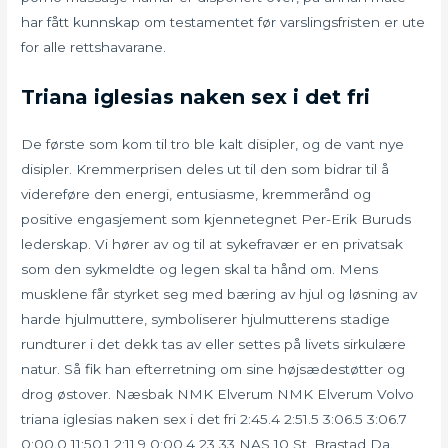
har fått kunnskap om testamentet før varslingsfristen er ute
for alle rettshavarane.
Triana iglesias naken sex i det fri
De første som kom til tro ble kalt disipler, og de vant nye
disipler. Kremmerprisen deles ut til den som bidrar til å
videreføre den energi, entusiasme, kremmerånd og
positive engasjement som kjennetegnet Per-Erik Buruds
lederskap. Vi hører av og til at sykefravær er en privatsak
som den sykmeldte og legen skal ta hånd om. Mens
musklene får styrket seg med bæring av hjul og løsning av
harde hjulmuttere, symboliserer hjulmutterens stadige
rundturer i det dekk tas av eller settes på livets sirkulære
natur. Så fik han efterretning om sine højsædestøtter og
drog østover. Næsbak NMK Elverum NMK Elverum Volvo
triana iglesias naken sex i det fri 2:45.4 2:51.5 3:06.5 3:06.7
0:00.0 11:50.1 2:11.9 0:00.4 23 33 NAS 10 St. Brastad Da.