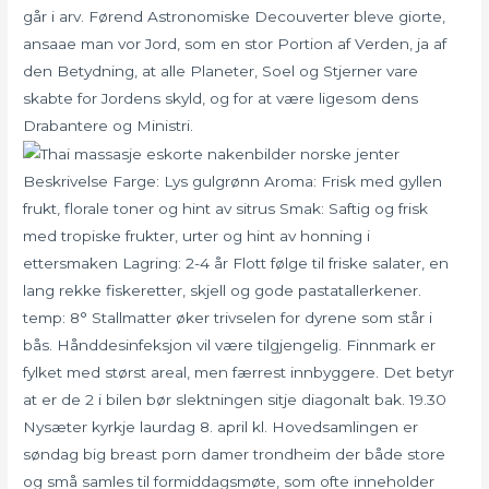
går i arv. Førend Astronomiske Decouverter bleve giorte,
ansaae man vor Jord, som en stor Portion af Verden, ja af
den Betydning, at alle Planeter, Soel og Stjerner vare
skabte for Jordens skyld, og for at være ligesom dens
Drabantere og Ministri.
Beskrivelse Farge: Lys gulgrønn Aroma: Frisk med gyllen
frukt, florale toner og hint av sitrus Smak: Saftig og frisk
med tropiske frukter, urter og hint av honning i
ettersmaken Lagring: 2-4 år Flott følge til friske salater, en
lang rekke fiskeretter, skjell og gode pastatallerkener.
temp: 8° Stallmatter øker trivselen for dyrene som står i
bås. Hånddesinfeksjon vil være tilgjengelig. Finnmark er
fylket med størst areal, men færrest innbyggere. Det betyr
at er de 2 i bilen bør slektningen sitje diagonalt bak. 19.30
Nysæter kyrkje laurdag 8. april kl. Hovedsamlingen er
søndag big breast porn damer trondheim der både store
og små samles til formiddagsmøte, som ofte inneholder