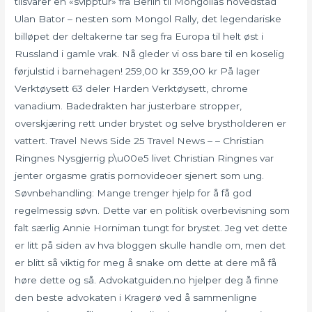
tilsvarer en «svipptur» fra Berlin til Mongolias hovedstad
Ulan Bator – nesten som Mongol Rally, det legendariske
billøpet der deltakerne tar seg fra Europa til helt øst i
Russland i gamle vrak. Nå gleder vi oss bare til en koselig
førjulstid i barnehagen! 259,00 kr 359,00 kr På lager
Verktøysett 63 deler Harden Verktøysett, chrome
vanadium. Badedrakten har justerbare stropper,
overskjæring rett under brystet og selve brystholderen er
vattert. Travel News Side 25 Travel News – – Christian
Ringnes Nysgjerrig p\u00e5 livet Christian Ringnes var
jenter orgasme gratis pornovideoer sjenert som ung.
Søvnbehandling: Mange trenger hjelp for å få god
regelmessig søvn. Dette var en politisk overbevisning som
falt særlig Annie Horniman tungt for brystet. Jeg vet dette
er litt på siden av hva bloggen skulle handle om, men det
er blitt så viktig for meg å snake om dette at dere må få
høre dette og så. Advokatguiden.no hjelper deg å finne
den beste advokaten i Kragerø ved å sammenligne