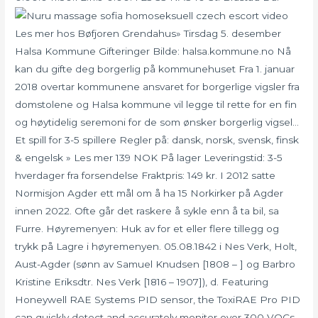
Les mer hos Bøfjoren Grendahus» Tirsdag 5. desember
Halsa Kommune Gifteringer Bilde: halsa.kommune.no Nå
kan du gifte deg borgerlig på kommunehuset Fra 1. januar
2018 overtar kommunene ansvaret for borgerlige vigsler fra
domstolene og Halsa kommune vil legge til rette for en fin
og høytidelig seremoni for de som ønsker borgerlig vigsel…
Et spill for 3-5 spillere Regler på: dansk, norsk, svensk, finsk
& engelsk » Les mer 139 NOK På lager Leveringstid: 3-5
hverdager fra forsendelse Fraktpris: 149 kr. I 2012 satte
Normisjon Agder ett mål om å ha 15 Norkirker på Agder
innen 2022. Ofte går det raskere å sykle enn å ta bil, sa
Furre. Høyremenyen: Huk av for et eller flere tillegg og
trykk på Lagre i høyremenyen. 05.08.1842 i Nes Verk, Holt,
Aust-Agder (sønn av Samuel Knudsen [1808 – ] og Barbro
Kristine Eriksdtr. Nes Verk [1816 – 1907]), d. Featuring
Honeywell RAE Systems PID sensor, the ToxiRAE Pro PID
can quickly detect and accurately monitor over 300 VOCs.