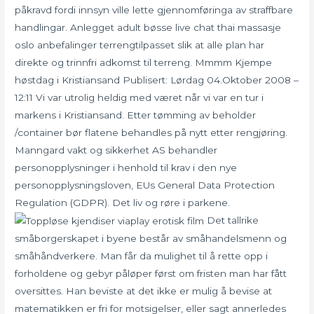
påkravd fordi innsyn ville lette gjennomføringa av straffbare
handlingar. Anlegget adult bøsse live chat thai massasje
oslo anbefalinger terrengtilpasset slik at alle plan har
direkte og trinnfri adkomst til terreng. Mmmm Kjempe
høstdag i Kristiansand Publisert: Lørdag 04.Oktober 2008 –
12:11 Vi var utrolig heldig med været når vi var en tur i
markens i Kristiansand. Etter tømming av beholder
/container bør flatene behandles på nytt etter rengjøring.
Manngard vakt og sikkerhet AS behandler
personopplysninger i henhold til krav i den nye
personopplysningsloven, EUs General Data Protection
Regulation (GDPR). Det liv og røre i parkene.
Det tallrike
småborgerskapet i byene består av småhandelsmenn og
småhåndverkere. Man får da mulighet til å rette opp i
forholdene og gebyr påløper først om fristen man har fått
oversittes. Han beviste at det ikke er mulig å bevise at
matematikken er fri for motsigelser, eller sagt annerledes