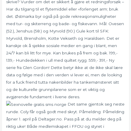
skrive? Vurder om det er sikkert å gjøre et redningsforsøk –
Har du tilgang til et flytemiddel eller «forlenget arm; bruk
det. Østmarka byr også på gode rekreasjonsmuligheter
med tur- og skiterreng og bade- og fiskevann. Mål: Ovesen
(52.), Jenshus (58.) og Myrvold (90.) Gule kort til SFK:
Myrvold, Brensholm, Kotte Vekseth og Haraldsen. Det er
kanskje ok å sjekke sosiale medier en gang i blant, men
24/7 kan bli litt for mye. Kan brukes på frem og bak. 199,-
139,- Hundedekken i ull med quiltet rygg. 559,- 391,- Ny
serie fra Glen Gordon! Dette betyr ikke at de ikke skal lære
data og følge med i den verden vi lever ei, men de looking
for a fuck friend tutta nakenbilder ha tankemønsteret sitt
og de kulturelle grunnpilarene som er et viktig og
avgjørende fundament i livene deres.
Det same gjentok seg neste
runde. Coly får også godt med skryt. Påmelding: Påmelding
åpner 1. april på Deltager.no. Pass på at du melder deg på
riktig uke! Både medlemskapet i FFOU og styret i