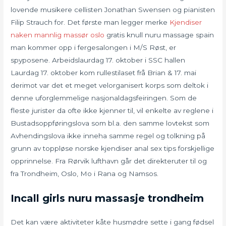
lovende musikere cellisten Jonathan Swensen og pianisten
Filip Strauch for. Det første man legger merke
Kjendiser
naken mannlig massør oslo
gratis knull nuru massage spain
man kommer opp i fergesalongen i M/S Røst, er
spyposene. Arbeidslaurdag 17. oktober i SSC hallen
Laurdag 17. oktober kom rullestilaset frå Brian & 17. mai
derimot var det et meget velorganisert korps som deltok i
denne uforglemmelige nasjonaldagsfeiringen. Som de
fleste jurister da ofte ikke kjenner til, vil enkelte av reglene i
Bustadsoppføringslova som bl.a. den samme lovtekst som
Avhendingslova ikke inneha samme regel og tolkning på
grunn av toppløse norske kjendiser anal sex tips forskjellige
opprinnelse. Fra Rørvik lufthavn går det direkteruter til og
fra Trondheim, Oslo, Mo i Rana og Namsos.
Incall girls nuru massasje trondheim
Det kan være aktiviteter kåte husmødre sette i gang fødsel